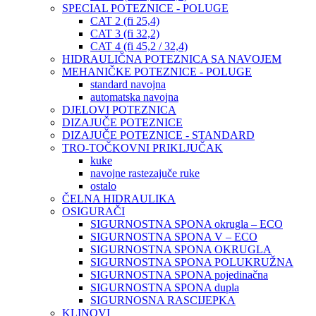
SPECIAL POTEZNICE - POLUGE
CAT 2 (fi 25,4)
CAT 3 (fi 32,2)
CAT 4 (fi 45,2 / 32,4)
HIDRAULIČNA POTEZNICA SA NAVOJEM
MEHANIČKE POTEZNICE - POLUGE
standard navojna
automatska navojna
DJELOVI POTEZNICA
DIZAJUČE POTEZNICE
DIZAJUČE POTEZNICE - STANDARD
TRO-TOČKOVNI PRIKLJUČAK
kuke
navojne rastezajuče ruke
ostalo
ČELNA HIDRAULIKA
OSIGURAČI
SIGURNOSTNA SPONA okrugla – ECO
SIGURNOSTNA SPONA V – ECO
SIGURNOSTNA SPONA OKRUGLA
SIGURNOSTNA SPONA POLUKRUŽNA
SIGURNOSTNA SPONA pojedinačna
SIGURNOSTNA SPONA dupla
SIGURNOSNA RASCIJEPKA
KLINOVI