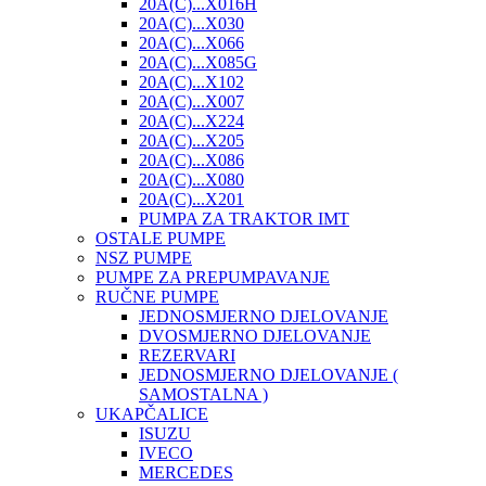
20A(C)...X016H
20A(C)...X030
20A(C)...X066
20A(C)...X085G
20A(C)...X102
20A(C)...X007
20A(C)...X224
20A(C)...X205
20A(C)...X086
20A(C)...X080
20A(C)...X201
PUMPA ZA TRAKTOR IMT
OSTALE PUMPE
NSZ PUMPE
PUMPE ZA PREPUMPAVANJE
RUČNE PUMPE
JEDNOSMJERNO DJELOVANJE
DVOSMJERNO DJELOVANJE
REZERVARI
JEDNOSMJERNO DJELOVANJE (
SAMOSTALNA )
UKAPČALICE
ISUZU
IVECO
MERCEDES