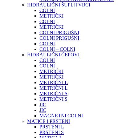
HIDRAULIČNI ŠUPLJI VIJCI
COLNI
METRIČKI
COLNI
METRIČKI
COLNI PRIGUŠNI
COLNI PRIGUŠNI
COLNI
COLNI – COLNI
HIDRAULIČNI ČEPOVI
COLNI
COLNI
METRIČKI
METRIČKI
METRIČNI L
METRIČNI L
METRIČNI S
METRIČNI S
JIC
JIC
MAGNETNI COLNI
MATICE I PRSTENI
PRSTENI L
PRSTENI S
MATICA L