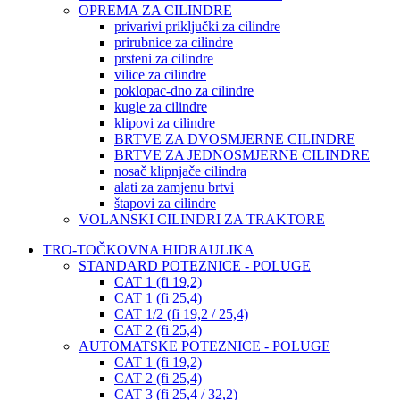
OPREMA ZA CILINDRE
privarivi priključki za cilindre
prirubnice za cilindre
prsteni za cilindre
vilice za cilindre
poklopac-dno za cilindre
kugle za cilindre
klipovi za cilindre
BRTVE ZA DVOSMJERNE CILINDRE
BRTVE ZA JEDNOSMJERNE CILINDRE
nosač klipnjače cilindra
alati za zamjenu brtvi
štapovi za cilindre
VOLANSKI CILINDRI ZA TRAKTORE
TRO-TOČKOVNA HIDRAULIKA
STANDARD POTEZNICE - POLUGE
CAT 1 (fi 19,2)
CAT 1 (fi 25,4)
CAT 1/2 (fi 19,2 / 25,4)
CAT 2 (fi 25,4)
AUTOMATSKE POTEZNICE - POLUGE
CAT 1 (fi 19,2)
CAT 2 (fi 25,4)
CAT 3 (fi 25,4 / 32,2)