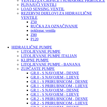
VENTILI ZA CJEPAČE I ŠUMARSKE PRIKOLICE
PLIVAJUČI VENTILI
LOAD SENSING VENTIL
REZERVNI DIJELOVI ZA HIDRAULIČNE
VENTILE
Z50
RUČKA ZA OZNAČIVANJE
poklopac ventila
Z80
P120
HIDRAULIČNE PUMPE
LITOLJEVANE PUMPE
LITOLJEVANE PUMPE ITALIAN
KLIPNE PUMPE
LITOLJEVANE PUMPE - BANANA
ZUPČASTE PUMPE
GR.0 - S NAVOJEM - DESNE
GR.0 - S NAVOJEM - LIJEVE
GR.1 - S PRIRUBNICOM - DESNE
GR.1 - S PRIRUBNICOM - LIJEVE
GR.1 - S NAVOJEM - DESNE
GR.1 - S NAVOJEM - LIJEVE
GR.2 - S PRIRUBNICOM - DESNE
GR.2 - S PRIRUBNICOM - LIJEVE