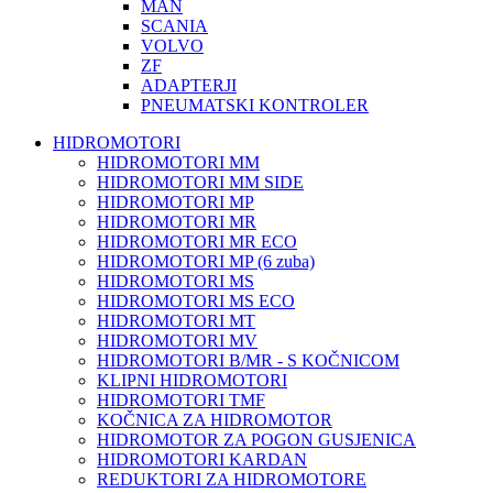
MAN
SCANIA
VOLVO
ZF
ADAPTERJI
PNEUMATSKI KONTROLER
HIDROMOTORI
HIDROMOTORI MM
HIDROMOTORI MM SIDE
HIDROMOTORI MP
HIDROMOTORI MR
HIDROMOTORI MR ECO
HIDROMOTORI MP (6 zuba)
HIDROMOTORI MS
HIDROMOTORI MS ECO
HIDROMOTORI MT
HIDROMOTORI MV
HIDROMOTORI B/MR - S KOČNICOM
KLIPNI HIDROMOTORI
HIDROMOTORI TMF
KOČNICA ZA HIDROMOTOR
HIDROMOTOR ZA POGON GUSJENICA
HIDROMOTORI KARDAN
REDUKTORI ZA HIDROMOTORE