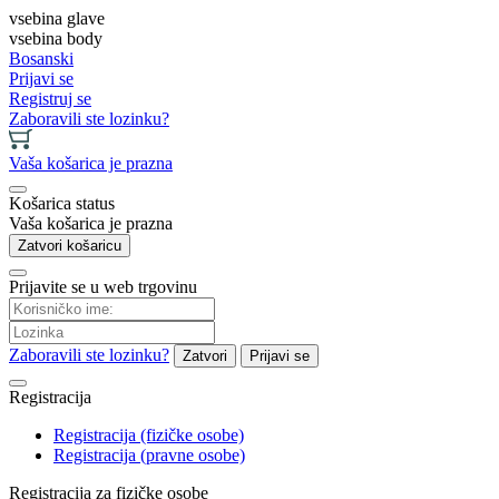
vsebina glave
vsebina body
Bosanski
Prijavi se
Registruj se
Zaboravili ste lozinku?
Vaša košarica je prazna
Košarica status
Vaša košarica je prazna
Zatvori košaricu
Prijavite se u web trgovinu
Zaboravili ste lozinku?
Zatvori
Prijavi se
Registracija
Registracija (fizičke osobe)
Registracija (pravne osobe)
Registracija za fizičke osobe