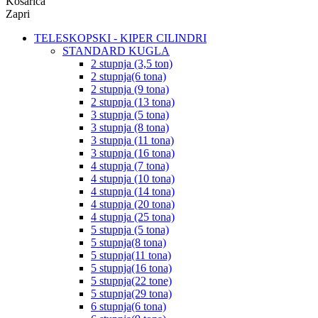
Košarica
Zapri
TELESKOPSKI - KIPER CILINDRI
STANDARD KUGLA
2 stupnja (3,5 ton)
2 stupnja(6 tona)
2 stupnja (9 tona)
2 stupnja (13 tona)
3 stupnja (5 tona)
3 stupnja (8 tona)
3 stupnja (11 tona)
3 stupnja (16 tona)
4 stupnja (7 tona)
4 stupnja (10 tona)
4 stupnja (14 tona)
4 stupnja (20 tona)
4 stupnja (25 tona)
5 stupnja (5 tona)
5 stupnja(8 tona)
5 stupnja(11 tona)
5 stupnja(16 tona)
5 stupnja(22 tone)
5 stupnja(29 tona)
6 stupnja(6 tona)