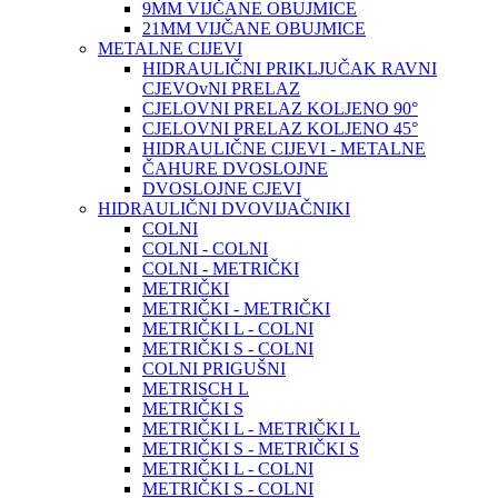
9MM VIJČANE OBUJMICE
21MM VIJČANE OBUJMICE
METALNE CIJEVI
HIDRAULIČNI PRIKLJUČAK RAVNI
CJEVOvNI PRELAZ
CJELOVNI PRELAZ KOLJENO 90°
CJELOVNI PRELAZ KOLJENO 45°
HIDRAULIČNE CIJEVI - METALNE
ČAHURE DVOSLOJNE
DVOSLOJNE CJEVI
HIDRAULIČNI DVOVIJAČNIKI
COLNI
COLNI - COLNI
COLNI - METRIČKI
METRIČKI
METRIČKI - METRIČKI
METRIČKI L - COLNI
METRIČKI S - COLNI
COLNI PRIGUŠNI
METRISCH L
METRIČKI S
METRIČKI L - METRIČKI L
METRIČKI S - METRIČKI S
METRIČKI L - COLNI
METRIČKI S - COLNI