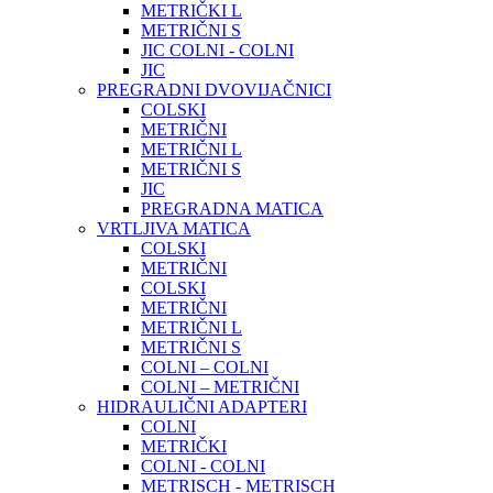
METRIČKI L
METRIČNI S
JIC COLNI - COLNI
JIC
PREGRADNI DVOVIJAČNICI
COLSKI
METRIČNI
METRIČNI L
METRIČNI S
JIC
PREGRADNA MATICA
VRTLJIVA MATICA
COLSKI
METRIČNI
COLSKI
METRIČNI
METRIČNI L
METRIČNI S
COLNI – COLNI
COLNI – METRIČNI
HIDRAULIČNI ADAPTERI
COLNI
METRIČKI
COLNI - COLNI
METRISCH - METRISCH