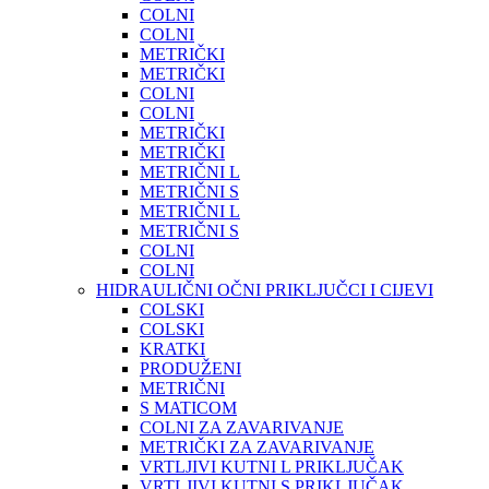
COLNI
COLNI
METRIČKI
METRIČKI
COLNI
COLNI
METRIČKI
METRIČKI
METRIČNI L
METRIČNI S
METRIČNI L
METRIČNI S
COLNI
COLNI
HIDRAULIČNI OČNI PRIKLJUČCI I CIJEVI
COLSKI
COLSKI
KRATKI
PRODUŽENI
METRIČNI
S MATICOM
COLNI ZA ZAVARIVANJE
METRIČKI ZA ZAVARIVANJE
VRTLJIVI KUTNI L PRIKLJUČAK
VRTLJIVI KUTNI S PRIKLJUČAK