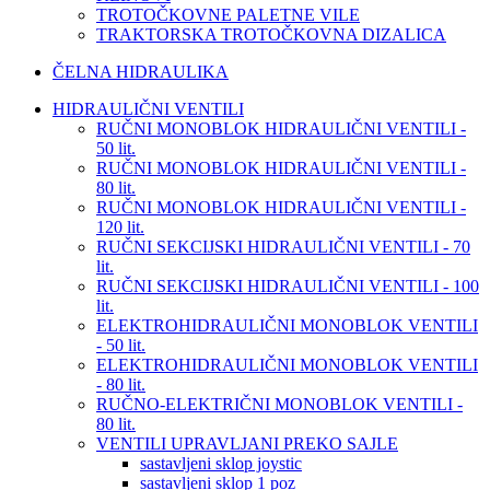
TROTOČKOVNE PALETNE VILE
TRAKTORSKA TROTOČKOVNA DIZALICA
ČELNA HIDRAULIKA
HIDRAULIČNI VENTILI
RUČNI MONOBLOK HIDRAULIČNI VENTILI -
50 lit.
RUČNI MONOBLOK HIDRAULIČNI VENTILI -
80 lit.
RUČNI MONOBLOK HIDRAULIČNI VENTILI -
120 lit.
RUČNI SEKCIJSKI HIDRAULIČNI VENTILI - 70
lit.
RUČNI SEKCIJSKI HIDRAULIČNI VENTILI - 100
lit.
ELEKTROHIDRAULIČNI MONOBLOK VENTILI
- 50 lit.
ELEKTROHIDRAULIČNI MONOBLOK VENTILI
- 80 lit.
RUČNO-ELEKTRIČNI MONOBLOK VENTILI -
80 lit.
VENTILI UPRAVLJANI PREKO SAJLE
sastavljeni sklop joystic
sastavljeni sklop 1 poz