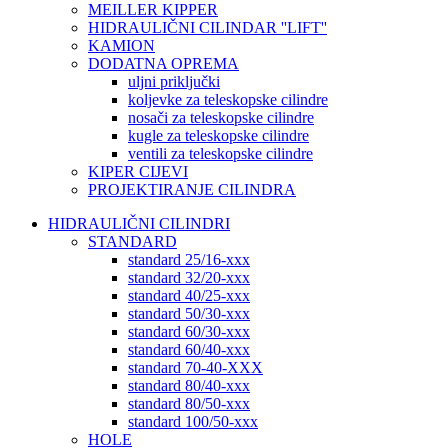
MEILLER KIPPER
HIDRAULIČNI CILINDAR ''LIFT''
KAMION
DODATNA OPREMA
uljni priključki
koljevke za teleskopske cilindre
nosači za teleskopske cilindre
kugle za teleskopske cilindre
ventili za teleskopske cilindre
KIPER CIJEVI
PROJEKTIRANJE CILINDRA
HIDRAULIČNI CILINDRI
STANDARD
standard 25/16-xxx
standard 32/20-xxx
standard 40/25-xxx
standard 50/30-xxx
standard 60/30-xxx
standard 60/40-xxx
standard 70-40-XXX
standard 80/40-xxx
standard 80/50-xxx
standard 100/50-xxx
HOLE