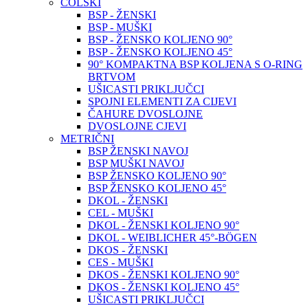
COLSKI
BSP - ŽENSKI
BSP - MUŠKI
BSP - ŽENSKO KOLJENO 90°
BSP - ŽENSKO KOLJENO 45°
90° KOMPAKTNA BSP KOLJENA S O-RING
BRTVOM
UŠICASTI PRIKLJUČCI
SPOJNI ELEMENTI ZA CIJEVI
ČAHURE DVOSLOJNE
DVOSLOJNE CJEVI
METRIČNI
BSP ŽENSKI NAVOJ
BSP MUŠKI NAVOJ
BSP ŽENSKO KOLJENO 90°
BSP ŽENSKO KOLJENO 45°
DKOL - ŽENSKI
CEL - MUŠKI
DKOL - ŽENSKI KOLJENO 90°
DKOL - WEIBLICHER 45°-BÖGEN
DKOS - ŽENSKI
CES - MUŠKI
DKOS - ŽENSKI KOLJENO 90°
DKOS - ŽENSKI KOLJENO 45°
UŠICASTI PRIKLJUČCI