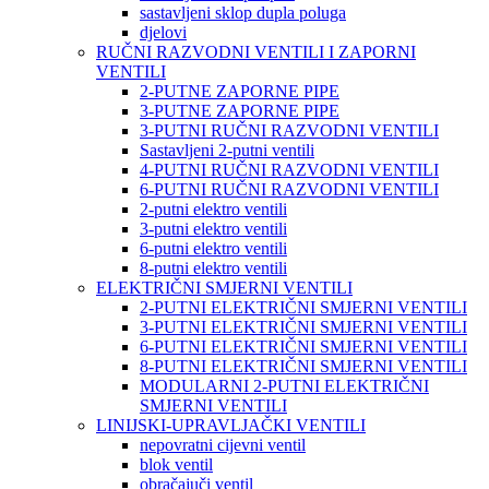
sastavljeni sklop dupla poluga
djelovi
RUČNI RAZVODNI VENTILI I ZAPORNI
VENTILI
2-PUTNE ZAPORNE PIPE
3-PUTNE ZAPORNE PIPE
3-PUTNI RUČNI RAZVODNI VENTILI
Sastavljeni 2-putni ventili
4-PUTNI RUČNI RAZVODNI VENTILI
6-PUTNI RUČNI RAZVODNI VENTILI
2-putni elektro ventili
3-putni elektro ventili
6-putni elektro ventili
8-putni elektro ventili
ELEKTRIČNI SMJERNI VENTILI
2-PUTNI ELEKTRIČNI SMJERNI VENTILI
3-PUTNI ELEKTRIČNI SMJERNI VENTILI
6-PUTNI ELEKTRIČNI SMJERNI VENTILI
8-PUTNI ELEKTRIČNI SMJERNI VENTILI
MODULARNI 2-PUTNI ELEKTRIČNI
SMJERNI VENTILI
LINIJSKI-UPRAVLJAČKI VENTILI
nepovratni cijevni ventil
blok ventil
obračajuči ventil