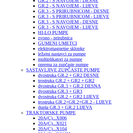
GR.2 - S NAVOJEM - DESNE
GR.2 - S NAVOJEM - LIJEVE
GR.3 - S PRIRUBNICOM - DESNE
GR.3 - S PRIRUBNICOM - LIJEVE
GR.3 - S NAVOJEM - DESNE
GR.3 - S NAVOJEM - LIJEVE
HI-LO PUMPE
zvono - prirubnica
GUMENI UMETCI
elektromagnetne sklopke
ležajni nastavci za pumpe
multiplikatori za pumpe
oprema za zupčaste pumpe
SASTAVLJIVE ZUPČASTE PUMPE
dvostruka GR.2 + GR2 DESNE
trostruka GR.2 + GR2 + GR2
dvostruka GR.3 + GR.2 DESNA
dvostruka GR.3 + GR3
dvostruka GR.2 + GR2 LIJEVE
trostruka GR.2+GR.2+GR.2 - LIJEVE
dupla GR.3 + GR.2 LIJEVA
TRAKTORSKE PUMPE
20A(C)...X006
20A(C)...X021
20A(C)...X104