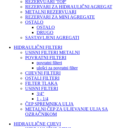
REZERVUARI 'TOP'
REZERVARI ZA HIDRAULIČNI AGREGAT
METALNI REZERVUARI
REZERVARI ZA MINI AGREGATE
OSTALO
OSTALO
DRUGO
SASTAVLJENI AGREGATI
HIDRAULIČNI FILTERI
USISNI FILTERI METALNI
POVRATNI FILTERI
povratni filteri
ulošci za povratni filter
CIJEVNI FILTERI
OSTALI FILTERI
FILTER TLAKA
USISNI FILTERI
3/4"
1 - 1/4
ČEP SPREMNIKA ULJA
METALNI ČEP ZA ULJEVANJE ULJA SA
OZRAČNIKOM
HIDRAULIČNE CIJEVI