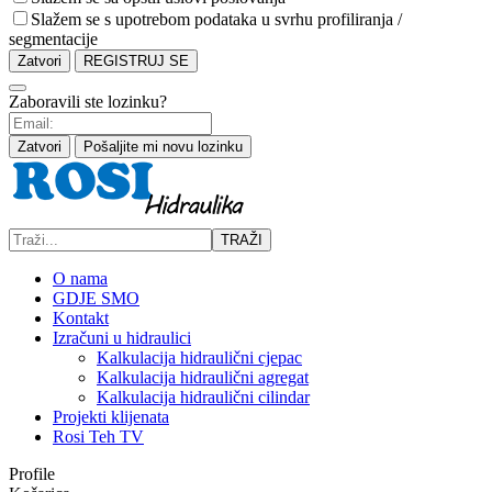
Slažem se s upotrebom podataka u svrhu profiliranja /
segmentacije
Zatvori
REGISTRUJ SE
Zaboravili ste lozinku?
Zatvori
Pošaljite mi novu lozinku
TRAŽI
O nama
GDJE SMO
Kontakt
Izračuni u hidraulici
Kalkulacija hidraulični cjepac
Kalkulacija hidraulični agregat
Kalkulacija hidraulični cilindar
Projekti klijenata
Rosi Teh TV
Profile