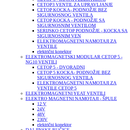
CETOP3 VENTIL ZA UPRAVLJANJE
CETOP KOCKA- PODNOŽJE BEZ
SIGURNOSNOG VENTILA
CETOP KOCKA - PODNOŽJE SA
SIGURNOSNIM VENTILOM
SERIJSKO CETOP PODNOŽJE - KOCKA SA
SIGURNOSNIM VEN
ELEKTROMAGNETNI NAMOTAJI ZA
VENTILE
električni konektor
ELEKTROMAGNETSKI MODULAR CETOP 5 -
NG10 VENTILI
CETOP 5 - DVORADNI
CETOP 5 KOCKA- PODNOŽJE BEZ
SIGURNOSNOG VENTILA
ELEKTROMAGNETNI NAMOTAJI ZA
VENTILE CETOP 5
ELEKTROMAGNETNI YEAT VENTILI
ELEKTRO MAGNETNI NAMOTAJI - ŠPULE
12 V
24V
48V
230V
električni konektor
DALJINSKE RUČICE