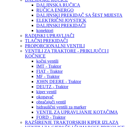
DALJINSKA RUČICA
RUČICA ENERGO
DALJINSKI PREKIDAČ SA ŠEST MIJESTA
ELEKTRIČNI JOYSTICK
DALJINSKI PREKIDAČI
konektori
RADIJSKI UPRAVLJAČI
TLAČNI PREKIDAČI
PROPORCIONALNI VENTILI
VENTILI ZA TRAKTORE - PRIKLJUČCI I
KOČNICE
kočni ventili
IMT - Traktor
FIAT - Traktor
MF - Traktor
JOHN DEERE - Traktor
DEUTZ - Traktor
kiper ventil
okopavač
obračajuči ventil
hidraulični ventili za marker
VENTIL ZA UPRAVLJANJE KOTAČIMA
FORD - Traktor
RAZŠIRENJE TRAKTORSKIH KIPER IZLAZA