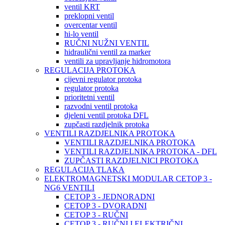
ventil KRT
preklopni ventil
overcentar ventil
hi-lo ventil
RUČNI NUŽNI VENTIL
hidraulični ventil za marker
ventili za upravljanje hidromotora
REGULACIJA PROTOKA
cijevni regulator protoka
regulator protoka
prioritetni ventil
razvodni ventil protoka
djeleni ventil protoka DFL
zupčasti razdjelnik protoka
VENTILI RAZDJELNIKA PROTOKA
VENTILI RAZDJELNIKA PROTOKA
VENTILI RAZDJELNIKA PROTOKA - DFL
ZUPČASTI RAZDJELNICI PROTOKA
REGULACIJA TLAKA
ELEKTROMAGNETSKI MODULAR CETOP 3 -
NG6 VENTILI
CETOP 3 - JEDNORADNI
CETOP 3 - DVORADNI
CETOP 3 - RUČNI
CETOP 3 - RUČNI I ELEKTRIČNI