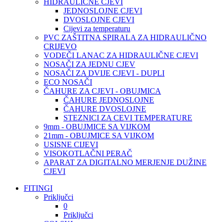
HIDRAULIČNE CJEVI
JEDNOSLOJNE CJEVI
DVOSLOJNE CJEVI
Cijevi za temperaturu
PVC ZAŠTITNA SPIRALA ZA HIDRAULIČNO
CRIJEVO
VODEČI LANAC ZA HIDRAULIČNE CJEVI
NOSAČI ZA JEDNU CJEV
NOSAČI ZA DVIJE CJEVI - DUPLI
ECO NOSAČI
ČAHURE ZA CJEVI - OBUJMICA
ČAHURE JEDNOSLOJNE
ČAHURE DVOSLOJNE
STEZNICI ZA CEVI TEMPERATURE
9mm - OBUJMICE SA VIJKOM
21mm - OBUJMICE SA VIJKOM
USISNE CIJEVI
VISOKOTLAČNI PERAČ
APARAT ZA DIGITALNO MERJENJE DUŽINE
CJEVI
FITINGI
Priključci
0
Priključci