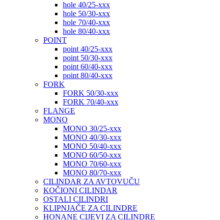
hole 40/25-xxx
hole 50/30-xxx
hole 70/40-xxx
hole 80/40-xxx
POINT
point 40/25-xxx
point 50/30-xxx
point 60/40-xxx
point 80/40-xxx
FORK
FORK 50/30-xxx
FORK 70/40-xxx
FLANGE
MONO
MONO 30/25-xxx
MONO 40/30-xxx
MONO 50/40-xxx
MONO 60/50-xxx
MONO 70/60-xxx
MONO 80/70-xxx
CILINDAR ZA AVTOVUČU
KOČIONI CILINDAR
OSTALI CILINDRI
KLIPNJAČE ZA CILINDRE
HONANE CIJEVI ZA CILINDRE