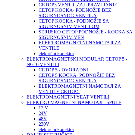
CETOP3 VENTIL ZA UPRAVLJANJE
CETOP KOCKA- PODNOŽJE BEZ
SIGURNOSNOG VENTILA
CETOP KOCKA - PODNOŽJE SA
SIGURNOSNIM VENTILOM
SERIJSKO CETOP PODNOŽJE - KOCKA SA
SIGURNOSNIM VEN
ELEKTROMAGNETNI NAMOTAJI ZA
VENTILE
električni konektor
ELEKTROMAGNETSKI MODULAR CETOP 5 -
NG10 VENTILI
CETOP 5 - DVORADNI
CETOP 5 KOCKA- PODNOŽJE BEZ
SIGURNOSNOG VENTILA
ELEKTROMAGNETNI NAMOTAJI ZA
VENTILE CETOP 5
ELEKTROMAGNETNI YEAT VENTILI
ELEKTRO MAGNETNI NAMOTAJI - ŠPULE
12 V
24V
48V
230V
električni konektor
DALJINSKE RUČICE