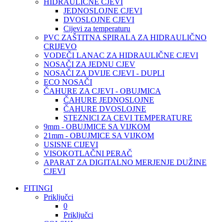
HIDRAULIČNE CJEVI
JEDNOSLOJNE CJEVI
DVOSLOJNE CJEVI
Cijevi za temperaturu
PVC ZAŠTITNA SPIRALA ZA HIDRAULIČNO
CRIJEVO
VODEČI LANAC ZA HIDRAULIČNE CJEVI
NOSAČI ZA JEDNU CJEV
NOSAČI ZA DVIJE CJEVI - DUPLI
ECO NOSAČI
ČAHURE ZA CJEVI - OBUJMICA
ČAHURE JEDNOSLOJNE
ČAHURE DVOSLOJNE
STEZNICI ZA CEVI TEMPERATURE
9mm - OBUJMICE SA VIJKOM
21mm - OBUJMICE SA VIJKOM
USISNE CIJEVI
VISOKOTLAČNI PERAČ
APARAT ZA DIGITALNO MERJENJE DUŽINE
CJEVI
FITINGI
Priključci
0
Priključci