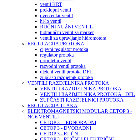
ventil KRT
preklopni ventil
overcentar ventil
hi-lo ventil
RUČNI NUŽNI VENTIL
hidraulični ventil za marker
ventili za upravljanje hidromotora
REGULACIJA PROTOKA
cijevni regulator protoka
regulator protoka
prioritetni ventil
razvodni ventil protoka
djeleni ventil protoka DFL
zupčasti razdjelnik protoka
VENTILI RAZDJELNIKA PROTOKA
VENTILI RAZDJELNIKA PROTOKA
VENTILI RAZDJELNIKA PROTOKA - DFL
ZUPČASTI RAZDJELNICI PROTOKA
REGULACIJA TLAKA
ELEKTROMAGNETSKI MODULAR CETOP 3 -
NG6 VENTILI
CETOP 3 - JEDNORADNI
CETOP 3 - DVORADNI
CETOP 3 - RUČNI
CETOP 3 - RUČNI I ELEKTRIČNI