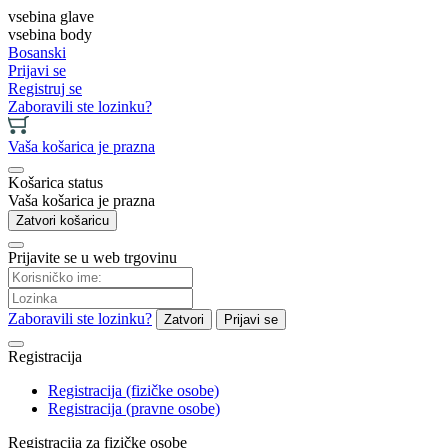
vsebina glave
vsebina body
Bosanski
Prijavi se
Registruj se
Zaboravili ste lozinku?
Vaša košarica je prazna
Košarica status
Vaša košarica je prazna
Zatvori košaricu
Prijavite se u web trgovinu
Zaboravili ste lozinku?
Zatvori
Prijavi se
Registracija
Registracija (fizičke osobe)
Registracija (pravne osobe)
Registracija za fizičke osobe