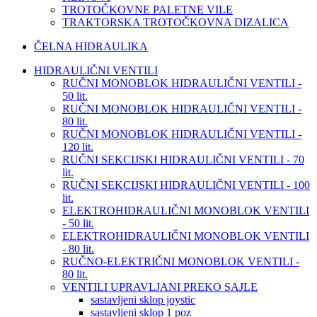
TROTOČKOVNE PALETNE VILE
TRAKTORSKA TROTOČKOVNA DIZALICA
ČELNA HIDRAULIKA
HIDRAULIČNI VENTILI
RUČNI MONOBLOK HIDRAULIČNI VENTILI -
50 lit.
RUČNI MONOBLOK HIDRAULIČNI VENTILI -
80 lit.
RUČNI MONOBLOK HIDRAULIČNI VENTILI -
120 lit.
RUČNI SEKCIJSKI HIDRAULIČNI VENTILI - 70
lit.
RUČNI SEKCIJSKI HIDRAULIČNI VENTILI - 100
lit.
ELEKTROHIDRAULIČNI MONOBLOK VENTILI
- 50 lit.
ELEKTROHIDRAULIČNI MONOBLOK VENTILI
- 80 lit.
RUČNO-ELEKTRIČNI MONOBLOK VENTILI -
80 lit.
VENTILI UPRAVLJANI PREKO SAJLE
sastavljeni sklop joystic
sastavljeni sklop 1 poz