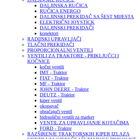
DALJINSKA RUČICA
RUČICA ENERGO
DALJINSKI PREKIDAČ SA ŠEST MIJESTA
ELEKTRIČNI JOYSTICK
DALJINSKI PREKIDAČI
konektori
RADIJSKI UPRAVLJAČI
TLAČNI PREKIDAČI
PROPORCIONALNI VENTILI
VENTILI ZA TRAKTORE - PRIKLJUČCI I
KOČNICE
kočni ventili
IMT - Traktor
FIAT - Traktor
MF - Traktor
JOHN DEERE - Traktor
DEUTZ - Traktor
kiper ventil
okopavač
obračajuči ventil
hidraulični ventili za marker
VENTIL ZA UPRAVLJANJE KOTAČIMA
FORD - Traktor
RAZŠIRENJE TRAKTORSKIH KIPER IZLAZA