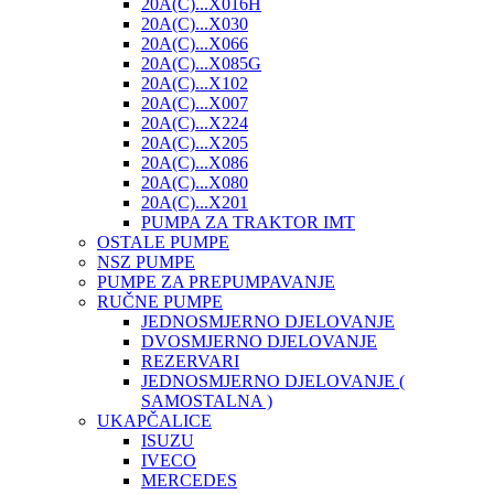
20A(C)...X016H
20A(C)...X030
20A(C)...X066
20A(C)...X085G
20A(C)...X102
20A(C)...X007
20A(C)...X224
20A(C)...X205
20A(C)...X086
20A(C)...X080
20A(C)...X201
PUMPA ZA TRAKTOR IMT
OSTALE PUMPE
NSZ PUMPE
PUMPE ZA PREPUMPAVANJE
RUČNE PUMPE
JEDNOSMJERNO DJELOVANJE
DVOSMJERNO DJELOVANJE
REZERVARI
JEDNOSMJERNO DJELOVANJE (
SAMOSTALNA )
UKAPČALICE
ISUZU
IVECO
MERCEDES