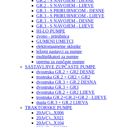
GR.2 - S NAVOJEM - DESNE
GR.2 - S NAVOJEM - LIJEVE
GR.3 - S PRIRUBNICOM - DESNE
GR.3 - S PRIRUBNICOM - LIJEVE
GR.3 - S NAVOJEM - DESNE
GR.3 - S NAVOJEM - LIJEVE
HI-LO PUMPE
zvono - prirubnica
GUMENI UMETCI
elektromagnetne sklopke
ležajni nastavci za pumpe
multiplikatori za pumpe
oprema za zupčaste pumpe
SASTAVLJIVE ZUPČASTE PUMPE
dvostruka GR.2 + GR2 DESNE
trostruka GR.2 + GR2 + GR2
dvostruka GR.3 + GR.2 DESNA
dvostruka GR.3 + GR3
dvostruka GR.2 + GR2 LIJEVE
trostruka GR.2+GR.2+GR.2 - LIJEVE
dupla GR.3 + GR.2 LIJEVA
TRAKTORSKE PUMPE
20A(C)...X006
20A(C)...X021
20A(C)...X104