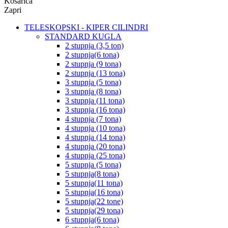
Košarica
Zapri
TELESKOPSKI - KIPER CILINDRI
STANDARD KUGLA
2 stupnja (3,5 ton)
2 stupnja(6 tona)
2 stupnja (9 tona)
2 stupnja (13 tona)
3 stupnja (5 tona)
3 stupnja (8 tona)
3 stupnja (11 tona)
3 stupnja (16 tona)
4 stupnja (7 tona)
4 stupnja (10 tona)
4 stupnja (14 tona)
4 stupnja (20 tona)
4 stupnja (25 tona)
5 stupnja (5 tona)
5 stupnja(8 tona)
5 stupnja(11 tona)
5 stupnja(16 tona)
5 stupnja(22 tone)
5 stupnja(29 tona)
6 stupnja(6 tona)