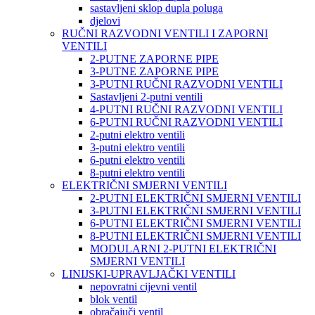
sastavljeni sklop dupla poluga
djelovi
RUČNI RAZVODNI VENTILI I ZAPORNI
VENTILI
2-PUTNE ZAPORNE PIPE
3-PUTNE ZAPORNE PIPE
3-PUTNI RUČNI RAZVODNI VENTILI
Sastavljeni 2-putni ventili
4-PUTNI RUČNI RAZVODNI VENTILI
6-PUTNI RUČNI RAZVODNI VENTILI
2-putni elektro ventili
3-putni elektro ventili
6-putni elektro ventili
8-putni elektro ventili
ELEKTRIČNI SMJERNI VENTILI
2-PUTNI ELEKTRIČNI SMJERNI VENTILI
3-PUTNI ELEKTRIČNI SMJERNI VENTILI
6-PUTNI ELEKTRIČNI SMJERNI VENTILI
8-PUTNI ELEKTRIČNI SMJERNI VENTILI
MODULARNI 2-PUTNI ELEKTRIČNI
SMJERNI VENTILI
LINIJSKI-UPRAVLJAČKI VENTILI
nepovratni cijevni ventil
blok ventil
obračajuči ventil