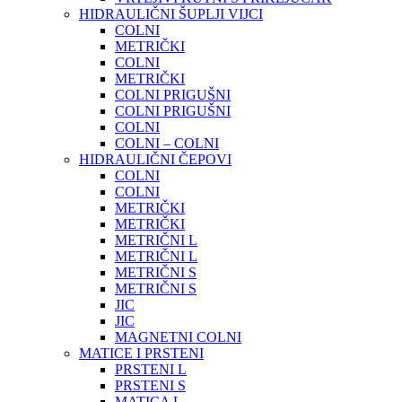
HIDRAULIČNI ŠUPLJI VIJCI
COLNI
METRIČKI
COLNI
METRIČKI
COLNI PRIGUŠNI
COLNI PRIGUŠNI
COLNI
COLNI – COLNI
HIDRAULIČNI ČEPOVI
COLNI
COLNI
METRIČKI
METRIČKI
METRIČNI L
METRIČNI L
METRIČNI S
METRIČNI S
JIC
JIC
MAGNETNI COLNI
MATICE I PRSTENI
PRSTENI L
PRSTENI S
MATICA L