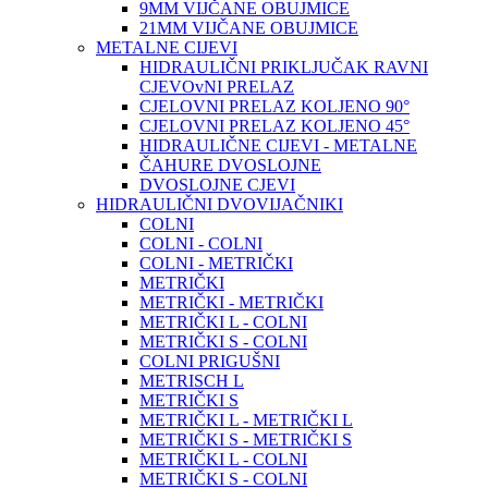
9MM VIJČANE OBUJMICE
21MM VIJČANE OBUJMICE
METALNE CIJEVI
HIDRAULIČNI PRIKLJUČAK RAVNI
CJEVOvNI PRELAZ
CJELOVNI PRELAZ KOLJENO 90°
CJELOVNI PRELAZ KOLJENO 45°
HIDRAULIČNE CIJEVI - METALNE
ČAHURE DVOSLOJNE
DVOSLOJNE CJEVI
HIDRAULIČNI DVOVIJAČNIKI
COLNI
COLNI - COLNI
COLNI - METRIČKI
METRIČKI
METRIČKI - METRIČKI
METRIČKI L - COLNI
METRIČKI S - COLNI
COLNI PRIGUŠNI
METRISCH L
METRIČKI S
METRIČKI L - METRIČKI L
METRIČKI S - METRIČKI S
METRIČKI L - COLNI
METRIČKI S - COLNI