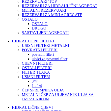
REZERVUARI 'TOP'
REZERVARI ZA HIDRAULIČNI AGREGAT
METALNI REZERVUARI
REZERVARI ZA MINI AGREGATE
OSTALO
OSTALO
DRUGO
SASTAVLJENI AGREGATI
HIDRAULIČNI FILTERI
USISNI FILTERI METALNI
POVRATNI FILTERI
povratni filteri
ulošci za povratni filter
CIJEVNI FILTERI
OSTALI FILTERI
FILTER TLAKA
USISNI FILTERI
3/4"
1 - 1/4
ČEP SPREMNIKA ULJA
METALNI ČEP ZA ULJEVANJE ULJA SA
OZRAČNIKOM
HIDRAULIČNE CIJEVI