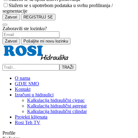
Slažem se s upotrebom podataka u svrhu profiliranja /
segmentacije
Zatvori
REGISTRUJ SE
Zaboravili ste lozinku?
Zatvori
Pošaljite mi novu lozinku
TRAŽI
O nama
GDJE SMO
Kontakt
Izračuni u hidraulici
Kalkulacija hidraulični cjepac
Kalkulacija hidraulični agregat
Kalkulacija hidraulični cilindar
Projekti klijenata
Rosi Teh TV
Profile