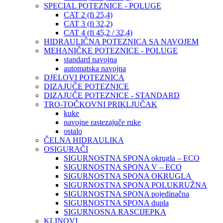
SPECIAL POTEZNICE - POLUGE
CAT 2 (fi 25,4)
CAT 3 (fi 32,2)
CAT 4 (fi 45,2 / 32,4)
HIDRAULIČNA POTEZNICA SA NAVOJEM
MEHANIČKE POTEZNICE - POLUGE
standard navojna
automatska navojna
DJELOVI POTEZNICA
DIZAJUČE POTEZNICE
DIZAJUČE POTEZNICE - STANDARD
TRO-TOČKOVNI PRIKLJUČAK
kuke
navojne rastezajuče ruke
ostalo
ČELNA HIDRAULIKA
OSIGURAČI
SIGURNOSTNA SPONA okrugla – ECO
SIGURNOSTNA SPONA V – ECO
SIGURNOSTNA SPONA OKRUGLA
SIGURNOSTNA SPONA POLUKRUŽNA
SIGURNOSTNA SPONA pojedinačna
SIGURNOSTNA SPONA dupla
SIGURNOSNA RASCIJEPKA
KLINOVI