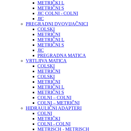
METRIČKI L
METRIČNI S
JIC COLNI - COLNI
JIC
PREGRADNI DVOVIJAČNICI
COLSKI
METRIČNI
METRIČNI L
METRIČNI S
JIC
PREGRADNA MATICA
VRTLJIVA MATICA
COLSKI
METRIČNI
COLSKI
METRIČNI
METRIČNI L
METRIČNI S
COLNI – COLNI
COLNI – METRIČNI
HIDRAULIČNI ADAPTERI
COLNI
METRIČKI
COLNI - COLNI
METRISCH - METRISCH