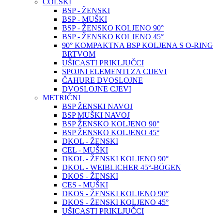
COLSKI
BSP - ŽENSKI
BSP - MUŠKI
BSP - ŽENSKO KOLJENO 90°
BSP - ŽENSKO KOLJENO 45°
90° KOMPAKTNA BSP KOLJENA S O-RING
BRTVOM
UŠICASTI PRIKLJUČCI
SPOJNI ELEMENTI ZA CIJEVI
ČAHURE DVOSLOJNE
DVOSLOJNE CJEVI
METRIČNI
BSP ŽENSKI NAVOJ
BSP MUŠKI NAVOJ
BSP ŽENSKO KOLJENO 90°
BSP ŽENSKO KOLJENO 45°
DKOL - ŽENSKI
CEL - MUŠKI
DKOL - ŽENSKI KOLJENO 90°
DKOL - WEIBLICHER 45°-BÖGEN
DKOS - ŽENSKI
CES - MUŠKI
DKOS - ŽENSKI KOLJENO 90°
DKOS - ŽENSKI KOLJENO 45°
UŠICASTI PRIKLJUČCI