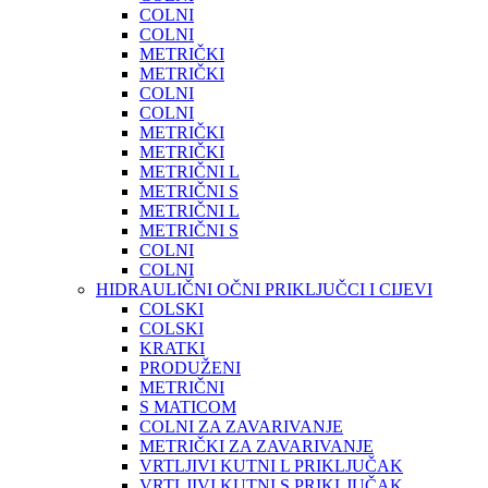
COLNI
COLNI
METRIČKI
METRIČKI
COLNI
COLNI
METRIČKI
METRIČKI
METRIČNI L
METRIČNI S
METRIČNI L
METRIČNI S
COLNI
COLNI
HIDRAULIČNI OČNI PRIKLJUČCI I CIJEVI
COLSKI
COLSKI
KRATKI
PRODUŽENI
METRIČNI
S MATICOM
COLNI ZA ZAVARIVANJE
METRIČKI ZA ZAVARIVANJE
VRTLJIVI KUTNI L PRIKLJUČAK
VRTLJIVI KUTNI S PRIKLJUČAK