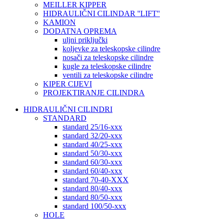
MEILLER KIPPER
HIDRAULIČNI CILINDAR ''LIFT''
KAMION
DODATNA OPREMA
uljni priključki
koljevke za teleskopske cilindre
nosači za teleskopske cilindre
kugle za teleskopske cilindre
ventili za teleskopske cilindre
KIPER CIJEVI
PROJEKTIRANJE CILINDRA
HIDRAULIČNI CILINDRI
STANDARD
standard 25/16-xxx
standard 32/20-xxx
standard 40/25-xxx
standard 50/30-xxx
standard 60/30-xxx
standard 60/40-xxx
standard 70-40-XXX
standard 80/40-xxx
standard 80/50-xxx
standard 100/50-xxx
HOLE