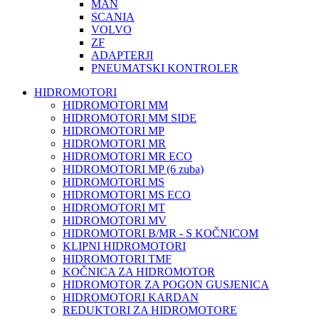
MAN
SCANIA
VOLVO
ZF
ADAPTERJI
PNEUMATSKI KONTROLER
HIDROMOTORI
HIDROMOTORI MM
HIDROMOTORI MM SIDE
HIDROMOTORI MP
HIDROMOTORI MR
HIDROMOTORI MR ECO
HIDROMOTORI MP (6 zuba)
HIDROMOTORI MS
HIDROMOTORI MS ECO
HIDROMOTORI MT
HIDROMOTORI MV
HIDROMOTORI B/MR - S KOČNICOM
KLIPNI HIDROMOTORI
HIDROMOTORI TMF
KOČNICA ZA HIDROMOTOR
HIDROMOTOR ZA POGON GUSJENICA
HIDROMOTORI KARDAN
REDUKTORI ZA HIDROMOTORE