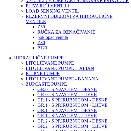
VENTILI ZA CJEPAČE I ŠUMARSKE PRIKOLICE
PLIVAJUČI VENTILI
LOAD SENSING VENTIL
REZERVNI DIJELOVI ZA HIDRAULIČNE
VENTILE
Z50
RUČKA ZA OZNAČIVANJE
poklopac ventila
Z80
P120
HIDRAULIČNE PUMPE
LITOLJEVANE PUMPE
LITOLJEVANE PUMPE ITALIAN
KLIPNE PUMPE
LITOLJEVANE PUMPE - BANANA
ZUPČASTE PUMPE
GR.0 - S NAVOJEM - DESNE
GR.0 - S NAVOJEM - LIJEVE
GR.1 - S PRIRUBNICOM - DESNE
GR.1 - S PRIRUBNICOM - LIJEVE
GR.1 - S NAVOJEM - DESNE
GR.1 - S NAVOJEM - LIJEVE
GR.2 - S PRIRUBNICOM - DESNE
GR.2 - S PRIRUBNICOM - LIJEVE