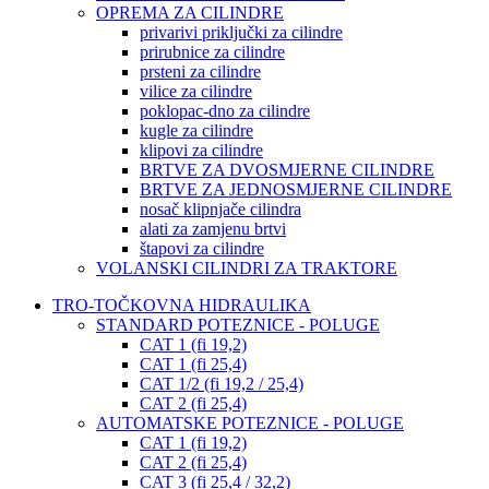
OPREMA ZA CILINDRE
privarivi priključki za cilindre
prirubnice za cilindre
prsteni za cilindre
vilice za cilindre
poklopac-dno za cilindre
kugle za cilindre
klipovi za cilindre
BRTVE ZA DVOSMJERNE CILINDRE
BRTVE ZA JEDNOSMJERNE CILINDRE
nosač klipnjače cilindra
alati za zamjenu brtvi
štapovi za cilindre
VOLANSKI CILINDRI ZA TRAKTORE
TRO-TOČKOVNA HIDRAULIKA
STANDARD POTEZNICE - POLUGE
CAT 1 (fi 19,2)
CAT 1 (fi 25,4)
CAT 1/2 (fi 19,2 / 25,4)
CAT 2 (fi 25,4)
AUTOMATSKE POTEZNICE - POLUGE
CAT 1 (fi 19,2)
CAT 2 (fi 25,4)
CAT 3 (fi 25,4 / 32,2)