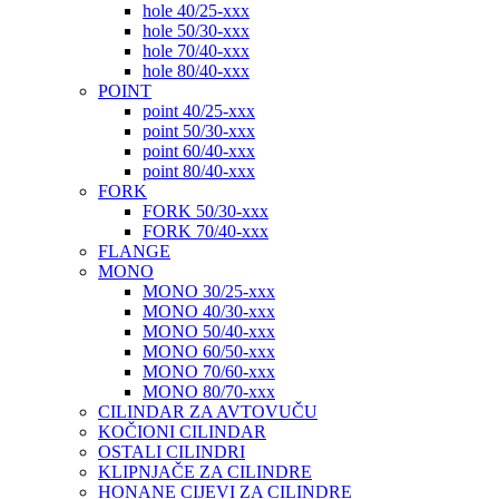
hole 40/25-xxx
hole 50/30-xxx
hole 70/40-xxx
hole 80/40-xxx
POINT
point 40/25-xxx
point 50/30-xxx
point 60/40-xxx
point 80/40-xxx
FORK
FORK 50/30-xxx
FORK 70/40-xxx
FLANGE
MONO
MONO 30/25-xxx
MONO 40/30-xxx
MONO 50/40-xxx
MONO 60/50-xxx
MONO 70/60-xxx
MONO 80/70-xxx
CILINDAR ZA AVTOVUČU
KOČIONI CILINDAR
OSTALI CILINDRI
KLIPNJAČE ZA CILINDRE
HONANE CIJEVI ZA CILINDRE