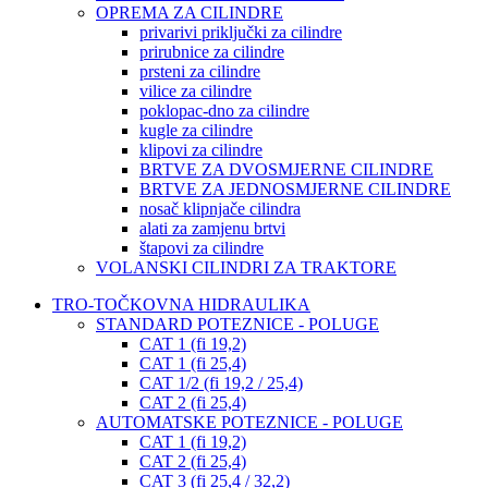
OPREMA ZA CILINDRE
privarivi priključki za cilindre
prirubnice za cilindre
prsteni za cilindre
vilice za cilindre
poklopac-dno za cilindre
kugle za cilindre
klipovi za cilindre
BRTVE ZA DVOSMJERNE CILINDRE
BRTVE ZA JEDNOSMJERNE CILINDRE
nosač klipnjače cilindra
alati za zamjenu brtvi
štapovi za cilindre
VOLANSKI CILINDRI ZA TRAKTORE
TRO-TOČKOVNA HIDRAULIKA
STANDARD POTEZNICE - POLUGE
CAT 1 (fi 19,2)
CAT 1 (fi 25,4)
CAT 1/2 (fi 19,2 / 25,4)
CAT 2 (fi 25,4)
AUTOMATSKE POTEZNICE - POLUGE
CAT 1 (fi 19,2)
CAT 2 (fi 25,4)
CAT 3 (fi 25,4 / 32,2)