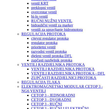
ventil KRT
preklopni ventil
overcentar ventil
hi-lo ventil
RUČNI NUŽNI VENTIL
hidraulični ventil za marker
ventili za upravljanje hidromotora
REGULACIJA PROTOKA
cijevni regulator protoka
regulator protoka
prioritetni ventil
razvodni ventil protoka
djeleni ventil protoka DFL
zupčasti razdjelnik protoka
VENTILI RAZDJELNIKA PROTOKA
VENTILI RAZDJELNIKA PROTOKA
VENTILI RAZDJELNIKA PROTOKA - DFL
ZUPČASTI RAZDJELNICI PROTOKA
REGULACIJA TLAKA
ELEKTROMAGNETSKI MODULAR CETOP 3 -
NG6 VENTILI
CETOP 3 - JEDNORADNI
CETOP 3 - DVORADNI
CETOP 3 - RUČNI
CETOP 3 - RUČNI I ELEKTRIČNI