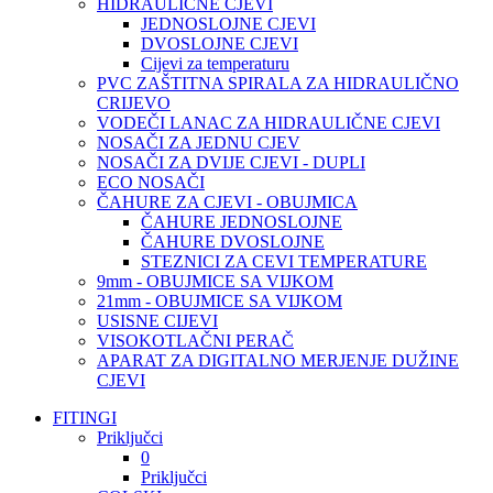
HIDRAULIČNE CJEVI
JEDNOSLOJNE CJEVI
DVOSLOJNE CJEVI
Cijevi za temperaturu
PVC ZAŠTITNA SPIRALA ZA HIDRAULIČNO
CRIJEVO
VODEČI LANAC ZA HIDRAULIČNE CJEVI
NOSAČI ZA JEDNU CJEV
NOSAČI ZA DVIJE CJEVI - DUPLI
ECO NOSAČI
ČAHURE ZA CJEVI - OBUJMICA
ČAHURE JEDNOSLOJNE
ČAHURE DVOSLOJNE
STEZNICI ZA CEVI TEMPERATURE
9mm - OBUJMICE SA VIJKOM
21mm - OBUJMICE SA VIJKOM
USISNE CIJEVI
VISOKOTLAČNI PERAČ
APARAT ZA DIGITALNO MERJENJE DUŽINE
CJEVI
FITINGI
Priključci
0
Priključci