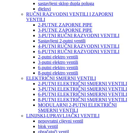
sastavljeni sklop dupla poluga
djelovi
RUČNI RAZVODNI VENTILI I ZAPORNI
VENTILI
2-PUTNE ZAPORNE PIPE
3-PUTNE ZAPORNE PIPE
3-PUTNI RUČNI RAZVODNI VENTILI
Sastavljeni 2-putni ventili
4-PUTNI RUČNI RAZVODNI VENTILI
6-PUTNI RUČNI RAZVODNI VENTILI
2-putni elektro ventili
3-putni elektro ventili
6-putni elektro ventili
8-putni elektro ventili
ELEKTRIČNI SMJERNI VENTILI
2-PUTNI ELEKTRIČNI SMJERNI VENTILI
3-PUTNI ELEKTRIČNI SMJERNI VENTILI
6-PUTNI ELEKTRIČNI SMJERNI VENTILI
8-PUTNI ELEKTRIČNI SMJERNI VENTILI
MODULARNI 2-PUTNI ELEKTRIČNI
SMJERNI VENTILI
LINIJSKI-UPRAVLJAČKI VENTILI
nepovratni cijevni ventil
blok ventil
obračajuči ventil