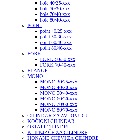
hole 40/25-xxx
hole 50/30-xxx
hole 70/40-xxx
hole 80/40-xxx
POINT
point 40/25-xxx
point 50/30-xxx
point 60/40-xxx
point 80/40-xxx
FORK
FORK 50/30-xxx
FORK 70/40-xxx
FLANGE
MONO
MONO 30/25-xxx
MONO 40/30-xxx
MONO 50/40-xxx
MONO 60/50-xxx
MONO 70/60-xxx
MONO 80/70-xxx
CILINDAR ZA AVTOVUČU
KOČIONI CILINDAR
OSTALI CILINDRI
KLIPNJAČE ZA CILINDRE
HONANE CIJEVI ZA CILINDRE