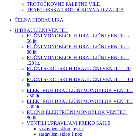
TROTOČKOVNE PALETNE VILE
TRAKTORSKA TROTOČKOVNA DIZALICA
ČELNA HIDRAULIKA
HIDRAULIČNI VENTILI
RUČNI MONOBLOK HIDRAULIČNI VENTILI -
50 lit.
RUČNI MONOBLOK HIDRAULIČNI VENTILI -
80 lit.
RUČNI MONOBLOK HIDRAULIČNI VENTILI -
120 lit.
RUČNI SEKCIJSKI HIDRAULIČNI VENTILI - 70
lit.
RUČNI SEKCIJSKI HIDRAULIČNI VENTILI - 100
lit.
ELEKTROHIDRAULIČNI MONOBLOK VENTILI
- 50 lit.
ELEKTROHIDRAULIČNI MONOBLOK VENTILI
- 80 lit.
RUČNO-ELEKTRIČNI MONOBLOK VENTILI -
80 lit.
VENTILI UPRAVLJANI PREKO SAJLE
sastavljeni sklop joystic
sastavljeni sklop 1 poz