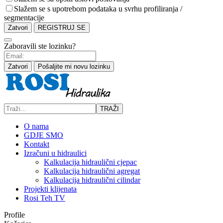
Slažem se s upotrebom podataka u svrhu profiliranja /
segmentacije
Zatvori
REGISTRUJ SE
Zaboravili ste lozinku?
Zatvori
Pošaljite mi novu lozinku
TRAŽI
O nama
GDJE SMO
Kontakt
Izračuni u hidraulici
Kalkulacija hidraulični cjepac
Kalkulacija hidraulični agregat
Kalkulacija hidraulični cilindar
Projekti klijenata
Rosi Teh TV
Profile