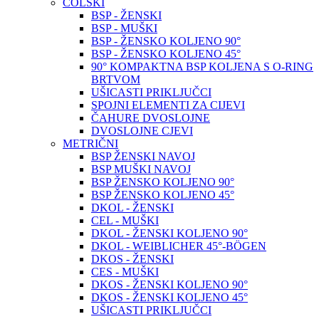
COLSKI
BSP - ŽENSKI
BSP - MUŠKI
BSP - ŽENSKO KOLJENO 90°
BSP - ŽENSKO KOLJENO 45°
90° KOMPAKTNA BSP KOLJENA S O-RING
BRTVOM
UŠICASTI PRIKLJUČCI
SPOJNI ELEMENTI ZA CIJEVI
ČAHURE DVOSLOJNE
DVOSLOJNE CJEVI
METRIČNI
BSP ŽENSKI NAVOJ
BSP MUŠKI NAVOJ
BSP ŽENSKO KOLJENO 90°
BSP ŽENSKO KOLJENO 45°
DKOL - ŽENSKI
CEL - MUŠKI
DKOL - ŽENSKI KOLJENO 90°
DKOL - WEIBLICHER 45°-BÖGEN
DKOS - ŽENSKI
CES - MUŠKI
DKOS - ŽENSKI KOLJENO 90°
DKOS - ŽENSKI KOLJENO 45°
UŠICASTI PRIKLJUČCI