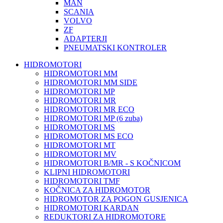
MAN
SCANIA
VOLVO
ZF
ADAPTERJI
PNEUMATSKI KONTROLER
HIDROMOTORI
HIDROMOTORI MM
HIDROMOTORI MM SIDE
HIDROMOTORI MP
HIDROMOTORI MR
HIDROMOTORI MR ECO
HIDROMOTORI MP (6 zuba)
HIDROMOTORI MS
HIDROMOTORI MS ECO
HIDROMOTORI MT
HIDROMOTORI MV
HIDROMOTORI B/MR - S KOČNICOM
KLIPNI HIDROMOTORI
HIDROMOTORI TMF
KOČNICA ZA HIDROMOTOR
HIDROMOTOR ZA POGON GUSJENICA
HIDROMOTORI KARDAN
REDUKTORI ZA HIDROMOTORE