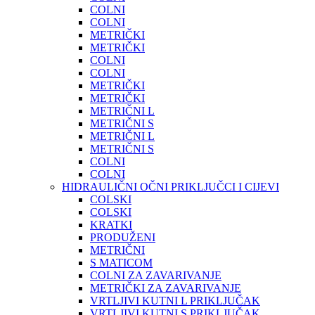
COLNI
COLNI
METRIČKI
METRIČKI
COLNI
COLNI
METRIČKI
METRIČKI
METRIČNI L
METRIČNI S
METRIČNI L
METRIČNI S
COLNI
COLNI
HIDRAULIČNI OČNI PRIKLJUČCI I CIJEVI
COLSKI
COLSKI
KRATKI
PRODUŽENI
METRIČNI
S MATICOM
COLNI ZA ZAVARIVANJE
METRIČKI ZA ZAVARIVANJE
VRTLJIVI KUTNI L PRIKLJUČAK
VRTLJIVI KUTNI S PRIKLJUČAK