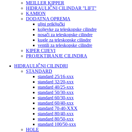
MEILLER KIPPER
HIDRAULIČNI CILINDAR ''LIFT''
KAMION
DODATNA OPREMA
uljni priključki
koljevke za teleskopske cilindre
nosači za teleskopske cilindre
kugle za teleskopske cilindre
ventili za teleskopske cilindre
KIPER CIJEVI
PROJEKTIRANJE CILINDRA
HIDRAULIČNI CILINDRI
STANDARD
standard 25/16-xxx
standard 32/20-xxx
standard 40/25-xxx
standard 50/30-xxx
standard 60/30-xxx
standard 60/40-xxx
standard 70-40-XXX
standard 80/40-xxx
standard 80/50-xxx
standard 100/50-xxx
HOLE