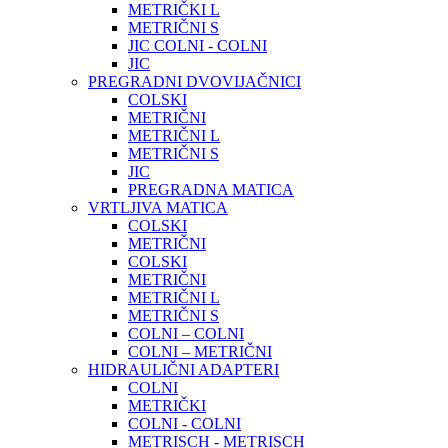
METRIČKI L
METRIČNI S
JIC COLNI - COLNI
JIC
PREGRADNI DVOVIJAČNICI
COLSKI
METRIČNI
METRIČNI L
METRIČNI S
JIC
PREGRADNA MATICA
VRTLJIVA MATICA
COLSKI
METRIČNI
COLSKI
METRIČNI
METRIČNI L
METRIČNI S
COLNI – COLNI
COLNI – METRIČNI
HIDRAULIČNI ADAPTERI
COLNI
METRIČKI
COLNI - COLNI
METRISCH - METRISCH