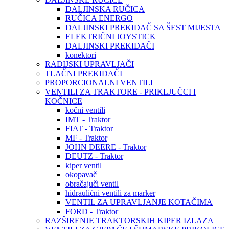
DALJINSKA RUČICA
RUČICA ENERGO
DALJINSKI PREKIDAČ SA ŠEST MIJESTA
ELEKTRIČNI JOYSTICK
DALJINSKI PREKIDAČI
konektori
RADIJSKI UPRAVLJAČI
TLAČNI PREKIDAČI
PROPORCIONALNI VENTILI
VENTILI ZA TRAKTORE - PRIKLJUČCI I
KOČNICE
kočni ventili
IMT - Traktor
FIAT - Traktor
MF - Traktor
JOHN DEERE - Traktor
DEUTZ - Traktor
kiper ventil
okopavač
obračajuči ventil
hidraulični ventili za marker
VENTIL ZA UPRAVLJANJE KOTAČIMA
FORD - Traktor
RAZŠIRENJE TRAKTORSKIH KIPER IZLAZA