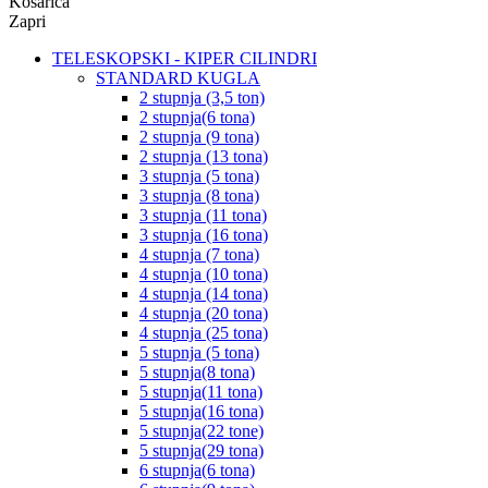
Košarica
Zapri
TELESKOPSKI - KIPER CILINDRI
STANDARD KUGLA
2 stupnja (3,5 ton)
2 stupnja(6 tona)
2 stupnja (9 tona)
2 stupnja (13 tona)
3 stupnja (5 tona)
3 stupnja (8 tona)
3 stupnja (11 tona)
3 stupnja (16 tona)
4 stupnja (7 tona)
4 stupnja (10 tona)
4 stupnja (14 tona)
4 stupnja (20 tona)
4 stupnja (25 tona)
5 stupnja (5 tona)
5 stupnja(8 tona)
5 stupnja(11 tona)
5 stupnja(16 tona)
5 stupnja(22 tone)
5 stupnja(29 tona)
6 stupnja(6 tona)