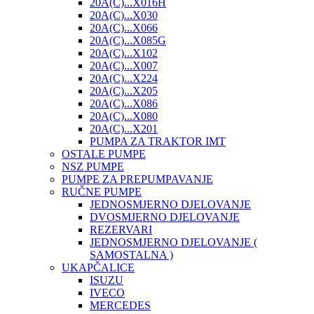
20A(C)...X016H
20A(C)...X030
20A(C)...X066
20A(C)...X085G
20A(C)...X102
20A(C)...X007
20A(C)...X224
20A(C)...X205
20A(C)...X086
20A(C)...X080
20A(C)...X201
PUMPA ZA TRAKTOR IMT
OSTALE PUMPE
NSZ PUMPE
PUMPE ZA PREPUMPAVANJE
RUČNE PUMPE
JEDNOSMJERNO DJELOVANJE
DVOSMJERNO DJELOVANJE
REZERVARI
JEDNOSMJERNO DJELOVANJE (
SAMOSTALNA )
UKAPČALICE
ISUZU
IVECO
MERCEDES