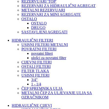
REZERVUARI 'TOP'
REZERVARI ZA HIDRAULIČNI AGREGAT
METALNI REZERVUARI
REZERVARI ZA MINI AGREGATE
OSTALO
OSTALO
DRUGO
SASTAVLJENI AGREGATI
HIDRAULIČNI FILTERI
USISNI FILTERI METALNI
POVRATNI FILTERI
povratni filteri
ulošci za povratni filter
CIJEVNI FILTERI
OSTALI FILTERI
FILTER TLAKA
USISNI FILTERI
3/4"
1 - 1/4
ČEP SPREMNIKA ULJA
METALNI ČEP ZA ULJEVANJE ULJA SA
OZRAČNIKOM
HIDRAULIČNE CIJEVI