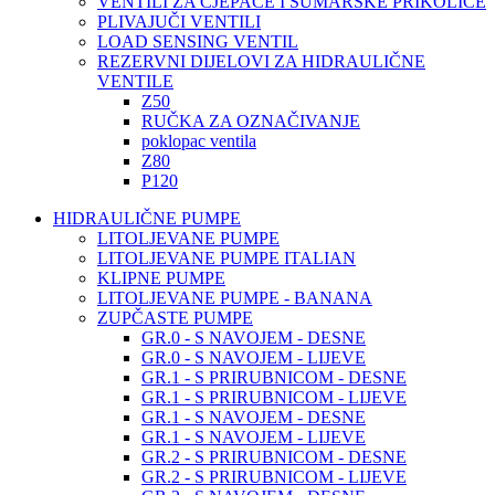
VENTILI ZA CJEPAČE I ŠUMARSKE PRIKOLICE
PLIVAJUČI VENTILI
LOAD SENSING VENTIL
REZERVNI DIJELOVI ZA HIDRAULIČNE
VENTILE
Z50
RUČKA ZA OZNAČIVANJE
poklopac ventila
Z80
P120
HIDRAULIČNE PUMPE
LITOLJEVANE PUMPE
LITOLJEVANE PUMPE ITALIAN
KLIPNE PUMPE
LITOLJEVANE PUMPE - BANANA
ZUPČASTE PUMPE
GR.0 - S NAVOJEM - DESNE
GR.0 - S NAVOJEM - LIJEVE
GR.1 - S PRIRUBNICOM - DESNE
GR.1 - S PRIRUBNICOM - LIJEVE
GR.1 - S NAVOJEM - DESNE
GR.1 - S NAVOJEM - LIJEVE
GR.2 - S PRIRUBNICOM - DESNE
GR.2 - S PRIRUBNICOM - LIJEVE