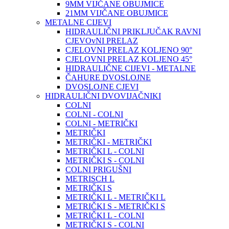
9MM VIJČANE OBUJMICE
21MM VIJČANE OBUJMICE
METALNE CIJEVI
HIDRAULIČNI PRIKLJUČAK RAVNI
CJEVOvNI PRELAZ
CJELOVNI PRELAZ KOLJENO 90°
CJELOVNI PRELAZ KOLJENO 45°
HIDRAULIČNE CIJEVI - METALNE
ČAHURE DVOSLOJNE
DVOSLOJNE CJEVI
HIDRAULIČNI DVOVIJAČNIKI
COLNI
COLNI - COLNI
COLNI - METRIČKI
METRIČKI
METRIČKI - METRIČKI
METRIČKI L - COLNI
METRIČKI S - COLNI
COLNI PRIGUŠNI
METRISCH L
METRIČKI S
METRIČKI L - METRIČKI L
METRIČKI S - METRIČKI S
METRIČKI L - COLNI
METRIČKI S - COLNI