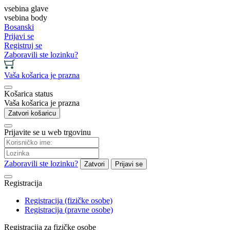
vsebina glave
vsebina body
Bosanski
Prijavi se
Registruj se
Zaboravili ste lozinku?
Vaša košarica je prazna
Košarica status
Vaša košarica je prazna
Zatvori košaricu
Prijavite se u web trgovinu
Zaboravili ste lozinku?
Zatvori
Prijavi se
Registracija
Registracija (fizičke osobe)
Registracija (pravne osobe)
Registracija za fizičke osobe