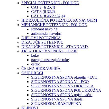
SPECIAL POTEZNICE - POLUGE
CAT 2 (fi 25,4)
CAT 3 (fi 32,2)
CAT 4 (fi 45,2 / 32,4)
HIDRAULIČNA POTEZNICA SA NAVOJEM
MEHANIČKE POTEZNICE - POLUGE
standard navojna
automatska navojna
DJELOVI POTEZNICA
DIZAJUČE POTEZNICE
DIZAJUČE POTEZNICE - STANDARD
TRO-TOČKOVNI PRIKLJUČAK
kuke
navojne rastezajuče ruke
ostalo
ČELNA HIDRAULIKA
OSIGURAČI
SIGURNOSTNA SPONA okrugla – ECO
SIGURNOSTNA SPONA V – ECO
SIGURNOSTNA SPONA OKRUGLA
SIGURNOSTNA SPONA POLUKRUŽNA
SIGURNOSTNA SPONA pojedinačna
SIGURNOSTNA SPONA dupla
SIGURNOSNA RASCIJEPKA
KLINOVI