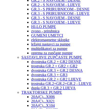
GR.2 - S NAVOJEM - DESNE
GR.2 - S NAVOJEM - LIJEVE
GR.3 - S PRIRUBNICOM - DESNE
GR.3 - S PRIRUBNICOM - LIJEVE
GR.3 - S NAVOJEM - DESNE
GR.3 - S NAVOJEM - LIJEVE
HI-LO PUMPE
zvono - prirubnica
GUMENI UMETCI
elektromagnetne sklopke
ležajni nastavci za pumpe
multiplikatori za pumpe
oprema za zupčaste pumpe
SASTAVLJIVE ZUPČASTE PUMPE
dvostruka GR.2 + GR2 DESNE
trostruka GR.2 + GR2 + GR2
dvostruka GR.3 + GR.2 DESNA
dvostruka GR.3 + GR3
dvostruka GR.2 + GR2 LIJEVE
trostruka GR.2+GR.2+GR.2 - LIJEVE
dupla GR.3 + GR.2 LIJEVA
TRAKTORSKE PUMPE
20A(C)...X006
20A(C)...X021
20A(C)...X104