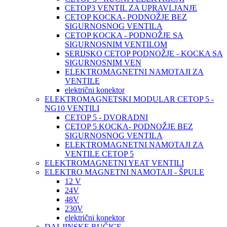
CETOP3 VENTIL ZA UPRAVLJANJE
CETOP KOCKA- PODNOŽJE BEZ
SIGURNOSNOG VENTILA
CETOP KOCKA - PODNOŽJE SA
SIGURNOSNIM VENTILOM
SERIJSKO CETOP PODNOŽJE - KOCKA SA
SIGURNOSNIM VEN
ELEKTROMAGNETNI NAMOTAJI ZA
VENTILE
električni konektor
ELEKTROMAGNETSKI MODULAR CETOP 5 -
NG10 VENTILI
CETOP 5 - DVORADNI
CETOP 5 KOCKA- PODNOŽJE BEZ
SIGURNOSNOG VENTILA
ELEKTROMAGNETNI NAMOTAJI ZA
VENTILE CETOP 5
ELEKTROMAGNETNI YEAT VENTILI
ELEKTRO MAGNETNI NAMOTAJI - ŠPULE
12 V
24V
48V
230V
električni konektor
DALJINSKE RUČICE