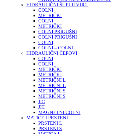
HIDRAULIČNI ŠUPLJI VIJCI
COLNI
METRIČKI
COLNI
METRIČKI
COLNI PRIGUŠNI
COLNI PRIGUŠNI
COLNI
COLNI – COLNI
HIDRAULIČNI ČEPOVI
COLNI
COLNI
METRIČKI
METRIČKI
METRIČNI L
METRIČNI L
METRIČNI S
METRIČNI S
JIC
JIC
MAGNETNI COLNI
MATICE I PRSTENI
PRSTENI L
PRSTENI S
MATICA L