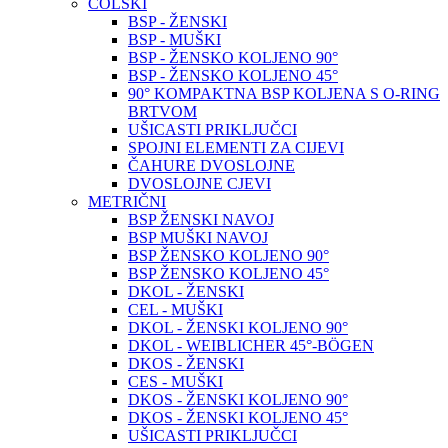
COLSKI
BSP - ŽENSKI
BSP - MUŠKI
BSP - ŽENSKO KOLJENO 90°
BSP - ŽENSKO KOLJENO 45°
90° KOMPAKTNA BSP KOLJENA S O-RING
BRTVOM
UŠICASTI PRIKLJUČCI
SPOJNI ELEMENTI ZA CIJEVI
ČAHURE DVOSLOJNE
DVOSLOJNE CJEVI
METRIČNI
BSP ŽENSKI NAVOJ
BSP MUŠKI NAVOJ
BSP ŽENSKO KOLJENO 90°
BSP ŽENSKO KOLJENO 45°
DKOL - ŽENSKI
CEL - MUŠKI
DKOL - ŽENSKI KOLJENO 90°
DKOL - WEIBLICHER 45°-BÖGEN
DKOS - ŽENSKI
CES - MUŠKI
DKOS - ŽENSKI KOLJENO 90°
DKOS - ŽENSKI KOLJENO 45°
UŠICASTI PRIKLJUČCI