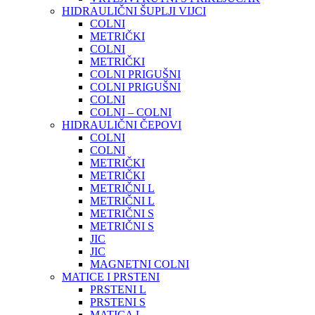
HIDRAULIČNI ŠUPLJI VIJCI
COLNI
METRIČKI
COLNI
METRIČKI
COLNI PRIGUŠNI
COLNI PRIGUŠNI
COLNI
COLNI – COLNI
HIDRAULIČNI ČEPOVI
COLNI
COLNI
METRIČKI
METRIČKI
METRIČNI L
METRIČNI L
METRIČNI S
METRIČNI S
JIC
JIC
MAGNETNI COLNI
MATICE I PRSTENI
PRSTENI L
PRSTENI S
MATICA L