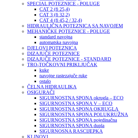
SPECIAL POTEZNICE - POLUGE
CAT 2 (fi 25,4)
CAT 3 (fi 32,2)
CAT 4 (fi 45,2 / 32,4)
HIDRAULIČNA POTEZNICA SA NAVOJEM
MEHANIČKE POTEZNICE - POLUGE
standard navojna
automatska navojna
DJELOVI POTEZNICA
DIZAJUČE POTEZNICE
DIZAJUČE POTEZNICE - STANDARD
TRO-TOČKOVNI PRIKLJUČAK
kuke
navojne rastezajuče ruke
ostalo
ČELNA HIDRAULIKA
OSIGURAČI
SIGURNOSTNA SPONA okrugla – ECO
SIGURNOSTNA SPONA V – ECO
SIGURNOSTNA SPONA OKRUGLA
SIGURNOSTNA SPONA POLUKRUŽNA
SIGURNOSTNA SPONA pojedinačna
SIGURNOSTNA SPONA dupla
SIGURNOSNA RASCIJEPKA
KLINOVI