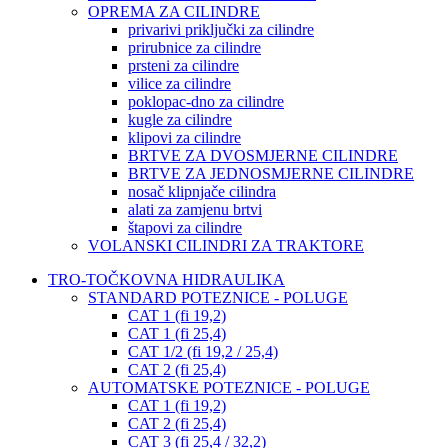
OPREMA ZA CILINDRE
privarivi priključki za cilindre
prirubnice za cilindre
prsteni za cilindre
vilice za cilindre
poklopac-dno za cilindre
kugle za cilindre
klipovi za cilindre
BRTVE ZA DVOSMJERNE CILINDRE
BRTVE ZA JEDNOSMJERNE CILINDRE
nosač klipnjače cilindra
alati za zamjenu brtvi
štapovi za cilindre
VOLANSKI CILINDRI ZA TRAKTORE
TRO-TOČKOVNA HIDRAULIKA
STANDARD POTEZNICE - POLUGE
CAT 1 (fi 19,2)
CAT 1 (fi 25,4)
CAT 1/2 (fi 19,2 / 25,4)
CAT 2 (fi 25,4)
AUTOMATSKE POTEZNICE - POLUGE
CAT 1 (fi 19,2)
CAT 2 (fi 25,4)
CAT 3 (fi 25,4 / 32,2)