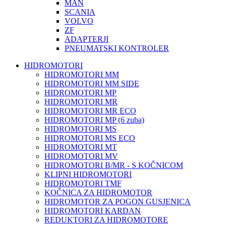
MAN
SCANIA
VOLVO
ZF
ADAPTERJI
PNEUMATSKI KONTROLER
HIDROMOTORI
HIDROMOTORI MM
HIDROMOTORI MM SIDE
HIDROMOTORI MP
HIDROMOTORI MR
HIDROMOTORI MR ECO
HIDROMOTORI MP (6 zuba)
HIDROMOTORI MS
HIDROMOTORI MS ECO
HIDROMOTORI MT
HIDROMOTORI MV
HIDROMOTORI B/MR - S KOČNICOM
KLIPNI HIDROMOTORI
HIDROMOTORI TMF
KOČNICA ZA HIDROMOTOR
HIDROMOTOR ZA POGON GUSJENICA
HIDROMOTORI KARDAN
REDUKTORI ZA HIDROMOTORE