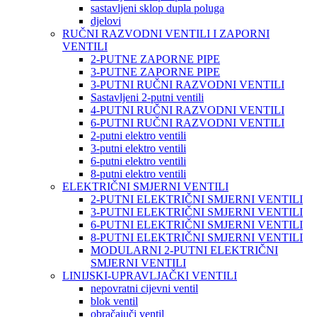
sastavljeni sklop dupla poluga
djelovi
RUČNI RAZVODNI VENTILI I ZAPORNI
VENTILI
2-PUTNE ZAPORNE PIPE
3-PUTNE ZAPORNE PIPE
3-PUTNI RUČNI RAZVODNI VENTILI
Sastavljeni 2-putni ventili
4-PUTNI RUČNI RAZVODNI VENTILI
6-PUTNI RUČNI RAZVODNI VENTILI
2-putni elektro ventili
3-putni elektro ventili
6-putni elektro ventili
8-putni elektro ventili
ELEKTRIČNI SMJERNI VENTILI
2-PUTNI ELEKTRIČNI SMJERNI VENTILI
3-PUTNI ELEKTRIČNI SMJERNI VENTILI
6-PUTNI ELEKTRIČNI SMJERNI VENTILI
8-PUTNI ELEKTRIČNI SMJERNI VENTILI
MODULARNI 2-PUTNI ELEKTRIČNI
SMJERNI VENTILI
LINIJSKI-UPRAVLJAČKI VENTILI
nepovratni cijevni ventil
blok ventil
obračajuči ventil