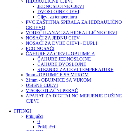
HIDRAULIČNE CJEVI
JEDNOSLOJNE CJEVI
DVOSLOJNE CJEVI
Cijevi za temperaturu
PVC ZAŠTITNA SPIRALA ZA HIDRAULIČNO
CRIJEVO
VODEČI LANAC ZA HIDRAULIČNE CJEVI
NOSAČI ZA JEDNU CJEV
NOSAČI ZA DVIJE CJEVI - DUPLI
ECO NOSAČI
ČAHURE ZA CJEVI - OBUJMICA
ČAHURE JEDNOSLOJNE
ČAHURE DVOSLOJNE
STEZNICI ZA CEVI TEMPERATURE
9mm - OBUJMICE SA VIJKOM
21mm - OBUJMICE SA VIJKOM
USISNE CIJEVI
VISOKOTLAČNI PERAČ
APARAT ZA DIGITALNO MERJENJE DUŽINE
CJEVI
FITINGI
Priključci
0
Priključci