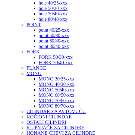
hole 40/25-xxx
hole 50/30-xxx
hole 70/40-xxx
hole 80/40-xxx
POINT
point 40/25-xxx
point 50/30-xxx
point 60/40-xxx
point 80/40-xxx
FORK
FORK 50/30-xxx
FORK 70/40-xxx
FLANGE
MONO
MONO 30/25-xxx
MONO 40/30-xxx
MONO 50/40-xxx
MONO 60/50-xxx
MONO 70/60-xxx
MONO 80/70-xxx
CILINDAR ZA AVTOVUČU
KOČIONI CILINDAR
OSTALI CILINDRI
KLIPNJAČE ZA CILINDRE
HONANE CIJEVI ZA CILINDRE