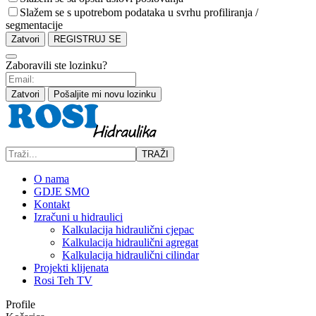
Slažem se s upotrebom podataka u svrhu profiliranja /
segmentacije
Zatvori
REGISTRUJ SE
Zaboravili ste lozinku?
Zatvori
Pošaljite mi novu lozinku
TRAŽI
O nama
GDJE SMO
Kontakt
Izračuni u hidraulici
Kalkulacija hidraulični cjepac
Kalkulacija hidraulični agregat
Kalkulacija hidraulični cilindar
Projekti klijenata
Rosi Teh TV
Profile