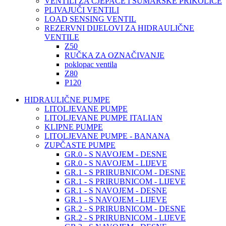
VENTILI ZA CJEPAČE I ŠUMARSKE PRIKOLICE
PLIVAJUČI VENTILI
LOAD SENSING VENTIL
REZERVNI DIJELOVI ZA HIDRAULIČNE
VENTILE
Z50
RUČKA ZA OZNAČIVANJE
poklopac ventila
Z80
P120
HIDRAULIČNE PUMPE
LITOLJEVANE PUMPE
LITOLJEVANE PUMPE ITALIAN
KLIPNE PUMPE
LITOLJEVANE PUMPE - BANANA
ZUPČASTE PUMPE
GR.0 - S NAVOJEM - DESNE
GR.0 - S NAVOJEM - LIJEVE
GR.1 - S PRIRUBNICOM - DESNE
GR.1 - S PRIRUBNICOM - LIJEVE
GR.1 - S NAVOJEM - DESNE
GR.1 - S NAVOJEM - LIJEVE
GR.2 - S PRIRUBNICOM - DESNE
GR.2 - S PRIRUBNICOM - LIJEVE