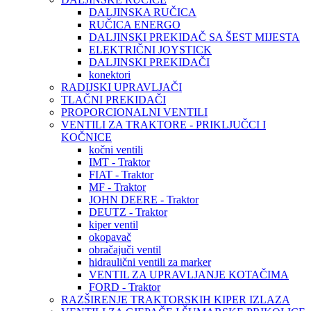
DALJINSKA RUČICA
RUČICA ENERGO
DALJINSKI PREKIDAČ SA ŠEST MIJESTA
ELEKTRIČNI JOYSTICK
DALJINSKI PREKIDAČI
konektori
RADIJSKI UPRAVLJAČI
TLAČNI PREKIDAČI
PROPORCIONALNI VENTILI
VENTILI ZA TRAKTORE - PRIKLJUČCI I
KOČNICE
kočni ventili
IMT - Traktor
FIAT - Traktor
MF - Traktor
JOHN DEERE - Traktor
DEUTZ - Traktor
kiper ventil
okopavač
obračajuči ventil
hidraulični ventili za marker
VENTIL ZA UPRAVLJANJE KOTAČIMA
FORD - Traktor
RAZŠIRENJE TRAKTORSKIH KIPER IZLAZA