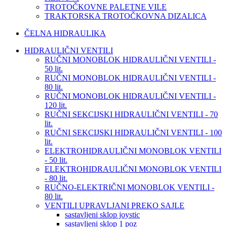
TROTOČKOVNE PALETNE VILE
TRAKTORSKA TROTOČKOVNA DIZALICA
ČELNA HIDRAULIKA
HIDRAULIČNI VENTILI
RUČNI MONOBLOK HIDRAULIČNI VENTILI -
50 lit.
RUČNI MONOBLOK HIDRAULIČNI VENTILI -
80 lit.
RUČNI MONOBLOK HIDRAULIČNI VENTILI -
120 lit.
RUČNI SEKCIJSKI HIDRAULIČNI VENTILI - 70
lit.
RUČNI SEKCIJSKI HIDRAULIČNI VENTILI - 100
lit.
ELEKTROHIDRAULIČNI MONOBLOK VENTILI
- 50 lit.
ELEKTROHIDRAULIČNI MONOBLOK VENTILI
- 80 lit.
RUČNO-ELEKTRIČNI MONOBLOK VENTILI -
80 lit.
VENTILI UPRAVLJANI PREKO SAJLE
sastavljeni sklop joystic
sastavljeni sklop 1 poz