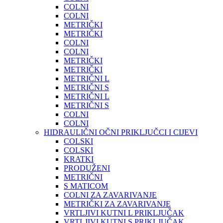
COLNI
COLNI
METRIČKI
METRIČKI
COLNI
COLNI
METRIČKI
METRIČKI
METRIČNI L
METRIČNI S
METRIČNI L
METRIČNI S
COLNI
COLNI
HIDRAULIČNI OČNI PRIKLJUČCI I CIJEVI
COLSKI
COLSKI
KRATKI
PRODUŽENI
METRIČNI
S MATICOM
COLNI ZA ZAVARIVANJE
METRIČKI ZA ZAVARIVANJE
VRTLJIVI KUTNI L PRIKLJUČAK
VRTLJIVI KUTNI S PRIKLJUČAK