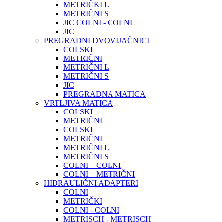
METRIČKI L
METRIČNI S
JIC COLNI - COLNI
JIC
PREGRADNI DVOVIJAČNICI
COLSKI
METRIČNI
METRIČNI L
METRIČNI S
JIC
PREGRADNA MATICA
VRTLJIVA MATICA
COLSKI
METRIČNI
COLSKI
METRIČNI
METRIČNI L
METRIČNI S
COLNI – COLNI
COLNI – METRIČNI
HIDRAULIČNI ADAPTERI
COLNI
METRIČKI
COLNI - COLNI
METRISCH - METRISCH