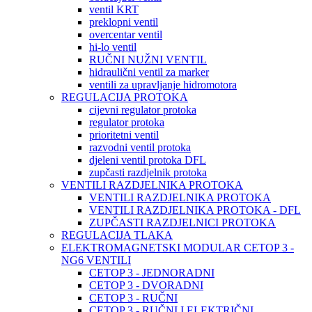
ventil KRT
preklopni ventil
overcentar ventil
hi-lo ventil
RUČNI NUŽNI VENTIL
hidraulični ventil za marker
ventili za upravljanje hidromotora
REGULACIJA PROTOKA
cijevni regulator protoka
regulator protoka
prioritetni ventil
razvodni ventil protoka
djeleni ventil protoka DFL
zupčasti razdjelnik protoka
VENTILI RAZDJELNIKA PROTOKA
VENTILI RAZDJELNIKA PROTOKA
VENTILI RAZDJELNIKA PROTOKA - DFL
ZUPČASTI RAZDJELNICI PROTOKA
REGULACIJA TLAKA
ELEKTROMAGNETSKI MODULAR CETOP 3 -
NG6 VENTILI
CETOP 3 - JEDNORADNI
CETOP 3 - DVORADNI
CETOP 3 - RUČNI
CETOP 3 - RUČNI I ELEKTRIČNI