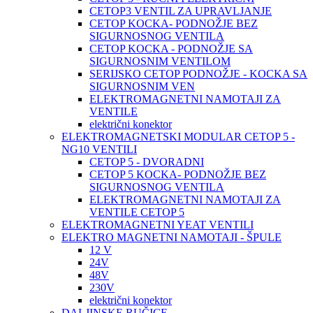
CETOP3 VENTIL ZA UPRAVLJANJE
CETOP KOCKA- PODNOŽJE BEZ
SIGURNOSNOG VENTILA
CETOP KOCKA - PODNOŽJE SA
SIGURNOSNIM VENTILOM
SERIJSKO CETOP PODNOŽJE - KOCKA SA
SIGURNOSNIM VEN
ELEKTROMAGNETNI NAMOTAJI ZA
VENTILE
električni konektor
ELEKTROMAGNETSKI MODULAR CETOP 5 -
NG10 VENTILI
CETOP 5 - DVORADNI
CETOP 5 KOCKA- PODNOŽJE BEZ
SIGURNOSNOG VENTILA
ELEKTROMAGNETNI NAMOTAJI ZA
VENTILE CETOP 5
ELEKTROMAGNETNI YEAT VENTILI
ELEKTRO MAGNETNI NAMOTAJI - ŠPULE
12 V
24V
48V
230V
električni konektor
DALJINSKE RUČICE