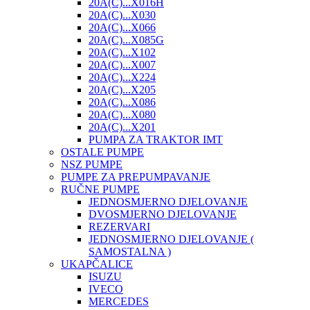
20A(C)...X016H
20A(C)...X030
20A(C)...X066
20A(C)...X085G
20A(C)...X102
20A(C)...X007
20A(C)...X224
20A(C)...X205
20A(C)...X086
20A(C)...X080
20A(C)...X201
PUMPA ZA TRAKTOR IMT
OSTALE PUMPE
NSZ PUMPE
PUMPE ZA PREPUMPAVANJE
RUČNE PUMPE
JEDNOSMJERNO DJELOVANJE
DVOSMJERNO DJELOVANJE
REZERVARI
JEDNOSMJERNO DJELOVANJE (
SAMOSTALNA )
UKAPČALICE
ISUZU
IVECO
MERCEDES