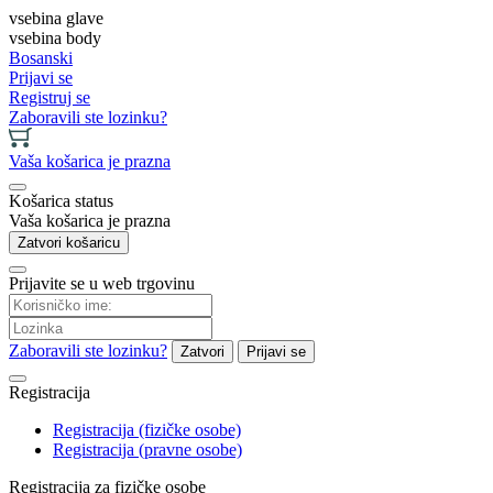
vsebina glave
vsebina body
Bosanski
Prijavi se
Registruj se
Zaboravili ste lozinku?
Vaša košarica je prazna
Košarica status
Vaša košarica je prazna
Zatvori košaricu
Prijavite se u web trgovinu
Zaboravili ste lozinku?
Zatvori
Prijavi se
Registracija
Registracija (fizičke osobe)
Registracija (pravne osobe)
Registracija za fizičke osobe