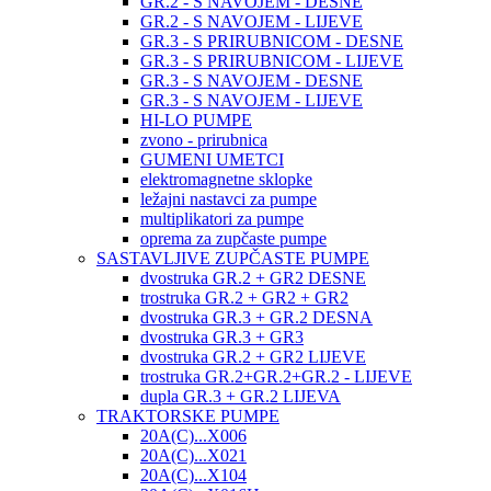
GR.2 - S NAVOJEM - DESNE
GR.2 - S NAVOJEM - LIJEVE
GR.3 - S PRIRUBNICOM - DESNE
GR.3 - S PRIRUBNICOM - LIJEVE
GR.3 - S NAVOJEM - DESNE
GR.3 - S NAVOJEM - LIJEVE
HI-LO PUMPE
zvono - prirubnica
GUMENI UMETCI
elektromagnetne sklopke
ležajni nastavci za pumpe
multiplikatori za pumpe
oprema za zupčaste pumpe
SASTAVLJIVE ZUPČASTE PUMPE
dvostruka GR.2 + GR2 DESNE
trostruka GR.2 + GR2 + GR2
dvostruka GR.3 + GR.2 DESNA
dvostruka GR.3 + GR3
dvostruka GR.2 + GR2 LIJEVE
trostruka GR.2+GR.2+GR.2 - LIJEVE
dupla GR.3 + GR.2 LIJEVA
TRAKTORSKE PUMPE
20A(C)...X006
20A(C)...X021
20A(C)...X104