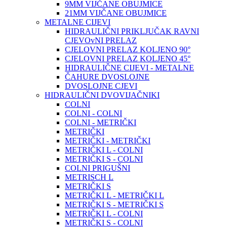
9MM VIJČANE OBUJMICE
21MM VIJČANE OBUJMICE
METALNE CIJEVI
HIDRAULIČNI PRIKLJUČAK RAVNI
CJEVOvNI PRELAZ
CJELOVNI PRELAZ KOLJENO 90°
CJELOVNI PRELAZ KOLJENO 45°
HIDRAULIČNE CIJEVI - METALNE
ČAHURE DVOSLOJNE
DVOSLOJNE CJEVI
HIDRAULIČNI DVOVIJAČNIKI
COLNI
COLNI - COLNI
COLNI - METRIČKI
METRIČKI
METRIČKI - METRIČKI
METRIČKI L - COLNI
METRIČKI S - COLNI
COLNI PRIGUŠNI
METRISCH L
METRIČKI S
METRIČKI L - METRIČKI L
METRIČKI S - METRIČKI S
METRIČKI L - COLNI
METRIČKI S - COLNI