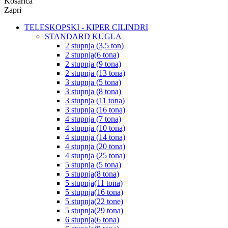
Košarica
Zapri
TELESKOPSKI - KIPER CILINDRI
STANDARD KUGLA
2 stupnja (3,5 ton)
2 stupnja(6 tona)
2 stupnja (9 tona)
2 stupnja (13 tona)
3 stupnja (5 tona)
3 stupnja (8 tona)
3 stupnja (11 tona)
3 stupnja (16 tona)
4 stupnja (7 tona)
4 stupnja (10 tona)
4 stupnja (14 tona)
4 stupnja (20 tona)
4 stupnja (25 tona)
5 stupnja (5 tona)
5 stupnja(8 tona)
5 stupnja(11 tona)
5 stupnja(16 tona)
5 stupnja(22 tone)
5 stupnja(29 tona)
6 stupnja(6 tona)