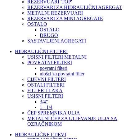
REZERVUARI 'TOP'
REZERVARI ZA HIDRAULIČNI AGREGAT
METALNI REZERVUARI
REZERVARI ZA MINI AGREGATE
OSTALO
OSTALO
DRUGO
SASTAVLJENI AGREGATI
HIDRAULIČNI FILTERI
USISNI FILTERI METALNI
POVRATNI FILTERI
povratni filteri
ulošci za povratni filter
CIJEVNI FILTERI
OSTALI FILTERI
FILTER TLAKA
USISNI FILTERI
3/4"
1 - 1/4
ČEP SPREMNIKA ULJA
METALNI ČEP ZA ULJEVANJE ULJA SA
OZRAČNIKOM
HIDRAULIČNE CIJEVI