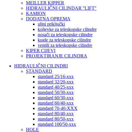
MEILLER KIPPER
HIDRAULIČNI CILINDAR ''LIFT''
KAMION
DODATNA OPREMA
uljni priključki
koljevke za teleskopske cilindre
nosači za teleskopske cilindre
kugle za teleskopske cilindre
ventili za teleskopske cilindre
KIPER CIJEVI
PROJEKTIRANJE CILINDRA
HIDRAULIČNI CILINDRI
STANDARD
standard 25/16-xxx
standard 32/20-xxx
standard 40/25-xxx
standard 50/30-xxx
standard 60/30-xxx
standard 60/40-xxx
standard 70-40-XXX
standard 80/40-xxx
standard 80/50-xxx
standard 100/50-xxx
HOLE