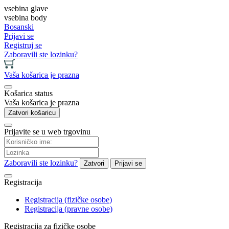
vsebina glave
vsebina body
Bosanski
Prijavi se
Registruj se
Zaboravili ste lozinku?
Vaša košarica je prazna
Košarica status
Vaša košarica je prazna
Zatvori košaricu
Prijavite se u web trgovinu
Zaboravili ste lozinku?
Zatvori
Prijavi se
Registracija
Registracija (fizičke osobe)
Registracija (pravne osobe)
Registracija za fizičke osobe