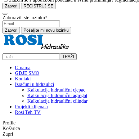
Zatvori
REGISTRUJ SE
Zaboravili ste lozinku?
Zatvori
Pošaljite mi novu lozinku
TRAŽI
O nama
GDJE SMO
Kontakt
Izračuni u hidraulici
Kalkulacija hidraulični cjepac
Kalkulacija hidraulični agregat
Kalkulacija hidraulični cilindar
Projekti klijenata
Rosi Teh TV
Profile
Košarica
Zapri