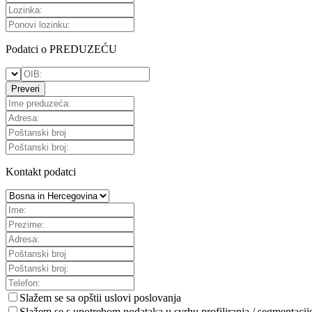
Podatci o PREDUZEĆU
Preveri
Kontakt podatci
Slažem se sa
opštii uslovi poslovanja
Slažem se s upotrebom podataka u svrhu profiliranja / segmentacij