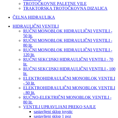
TROTOČKOVNE PALETNE VILE
TRAKTORSKA TROTOČKOVNA DIZALICA
ČELNA HIDRAULIKA
HIDRAULIČNI VENTILI
RUČNI MONOBLOK HIDRAULIČNI VENTILI -
50 lit.
RUČNI MONOBLOK HIDRAULIČNI VENTILI -
80 lit.
RUČNI MONOBLOK HIDRAULIČNI VENTILI -
120 lit.
RUČNI SEKCIJSKI HIDRAULIČNI VENTILI - 70
lit.
RUČNI SEKCIJSKI HIDRAULIČNI VENTILI - 100
lit.
ELEKTROHIDRAULIČNI MONOBLOK VENTILI
- 50 lit.
ELEKTROHIDRAULIČNI MONOBLOK VENTILI
- 80 lit.
RUČNO-ELEKTRIČNI MONOBLOK VENTILI -
80 lit.
VENTILI UPRAVLJANI PREKO SAJLE
sastavljeni sklop joystic
sastavljeni sklop 1 poz