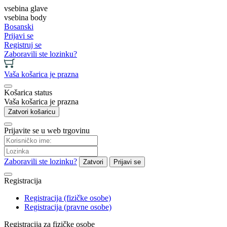
vsebina glave
vsebina body
Bosanski
Prijavi se
Registruj se
Zaboravili ste lozinku?
Vaša košarica je prazna
Košarica status
Vaša košarica je prazna
Zatvori košaricu
Prijavite se u web trgovinu
Zaboravili ste lozinku?
Zatvori
Prijavi se
Registracija
Registracija (fizičke osobe)
Registracija (pravne osobe)
Registracija za fizičke osobe