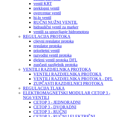
ventil KRT
preklopni ventil
overcentar ventil
hi-lo ventil
RUČNI NUŽNI VENTIL
hidraulični ventil za marker
ventili za upravljanje hidromotora
REGULACIJA PROTOKA
cijevni regulator protoka
regulator protoka
prioritetni ventil
razvodni ventil protoka
djeleni ventil protoka DFL
zupčasti razdjelnik protoka
VENTILI RAZDJELNIKA PROTOKA
VENTILI RAZDJELNIKA PROTOKA
VENTILI RAZDJELNIKA PROTOKA - DFL
ZUPČASTI RAZDJELNICI PROTOKA
REGULACIJA TLAKA
ELEKTROMAGNETSKI MODULAR CETOP 3 -
NG6 VENTILI
CETOP 3 - JEDNORADNI
CETOP 3 - DVORADNI
CETOP 3 - RUČNI
CETOP 3 - RUČNI I ELEKTRIČNI