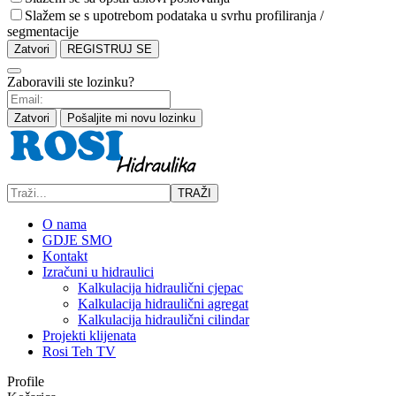
Slažem se s upotrebom podataka u svrhu profiliranja /
segmentacije
Zatvori
REGISTRUJ SE
Zaboravili ste lozinku?
Zatvori
Pošaljite mi novu lozinku
TRAŽI
O nama
GDJE SMO
Kontakt
Izračuni u hidraulici
Kalkulacija hidraulični cjepac
Kalkulacija hidraulični agregat
Kalkulacija hidraulični cilindar
Projekti klijenata
Rosi Teh TV
Profile