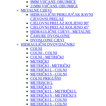
9MM VIJČANE OBUJMICE
21MM VIJČANE OBUJMICE
METALNE CIJEVI
HIDRAULIČNI PRIKLJUČAK RAVNI
CJEVOvNI PRELAZ
CJELOVNI PRELAZ KOLJENO 90°
CJELOVNI PRELAZ KOLJENO 45°
HIDRAULIČNE CIJEVI - METALNE
ČAHURE DVOSLOJNE
DVOSLOJNE CJEVI
HIDRAULIČNI DVOVIJAČNIKI
COLNI
COLNI - COLNI
COLNI - METRIČKI
METRIČKI
METRIČKI - METRIČKI
METRIČKI L - COLNI
METRIČKI S - COLNI
COLNI PRIGUŠNI
METRISCH L
METRIČKI S
METRIČKI L - METRIČKI L
METRIČKI S - METRIČKI S
METRIČKI L - COLNI
METRIČKI S - COLNI