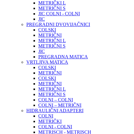
METRIČKI L
METRIČNI S
JIC COLNI - COLNI
JIC
PREGRADNI DVOVIJAČNICI
COLSKI
METRIČNI
METRIČNI L
METRIČNI S
JIC
PREGRADNA MATICA
VRTLJIVA MATICA
COLSKI
METRIČNI
COLSKI
METRIČNI
METRIČNI L
METRIČNI S
COLNI – COLNI
COLNI – METRIČNI
HIDRAULIČNI ADAPTERI
COLNI
METRIČKI
COLNI - COLNI
METRISCH - METRISCH