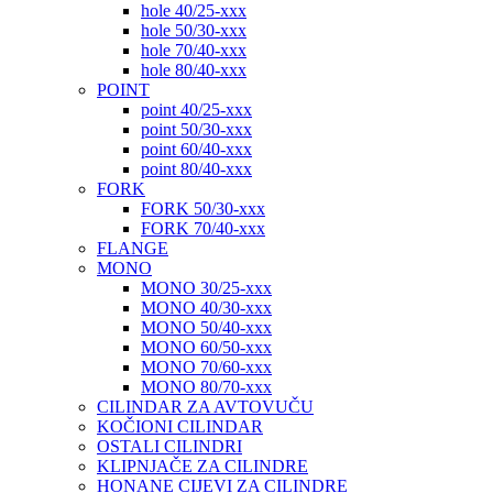
hole 40/25-xxx
hole 50/30-xxx
hole 70/40-xxx
hole 80/40-xxx
POINT
point 40/25-xxx
point 50/30-xxx
point 60/40-xxx
point 80/40-xxx
FORK
FORK 50/30-xxx
FORK 70/40-xxx
FLANGE
MONO
MONO 30/25-xxx
MONO 40/30-xxx
MONO 50/40-xxx
MONO 60/50-xxx
MONO 70/60-xxx
MONO 80/70-xxx
CILINDAR ZA AVTOVUČU
KOČIONI CILINDAR
OSTALI CILINDRI
KLIPNJAČE ZA CILINDRE
HONANE CIJEVI ZA CILINDRE