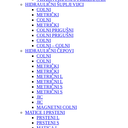
HIDRAULIČNI ŠUPLJI VIJCI
COLNI
METRIČKI
COLNI
METRIČKI
COLNI PRIGUŠNI
COLNI PRIGUŠNI
COLNI
COLNI – COLNI
HIDRAULIČNI ČEPOVI
COLNI
COLNI
METRIČKI
METRIČKI
METRIČNI L
METRIČNI L
METRIČNI S
METRIČNI S
JIC
JIC
MAGNETNI COLNI
MATICE I PRSTENI
PRSTENI L
PRSTENI S
MATICA L