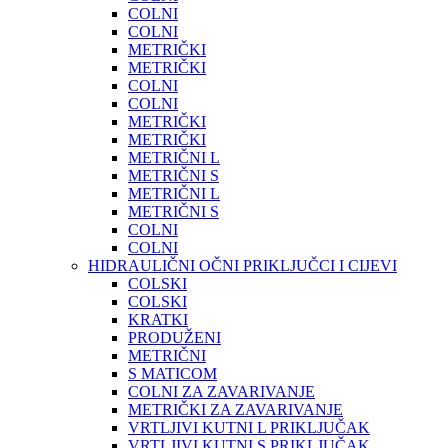
COLNI
COLNI
METRIČKI
METRIČKI
COLNI
COLNI
METRIČKI
METRIČKI
METRIČNI L
METRIČNI S
METRIČNI L
METRIČNI S
COLNI
COLNI
HIDRAULIČNI OČNI PRIKLJUČCI I CIJEVI
COLSKI
COLSKI
KRATKI
PRODUŽENI
METRIČNI
S MATICOM
COLNI ZA ZAVARIVANJE
METRIČKI ZA ZAVARIVANJE
VRTLJIVI KUTNI L PRIKLJUČAK
VRTLJIVI KUTNI S PRIKLJUČAK