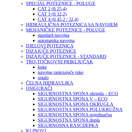
SPECIAL POTEZNICE - POLUGE
CAT 2 (fi 25,4)
CAT 3 (fi 32,2)
CAT 4 (fi 45,2 / 32,4)
HIDRAULIČNA POTEZNICA SA NAVOJEM
MEHANIČKE POTEZNICE - POLUGE
standard navojna
automatska navojna
DJELOVI POTEZNICA
DIZAJUČE POTEZNICE
DIZAJUČE POTEZNICE - STANDARD
TRO-TOČKOVNI PRIKLJUČAK
kuke
navojne rastezajuče ruke
ostalo
ČELNA HIDRAULIKA
OSIGURAČI
SIGURNOSTNA SPONA okrugla – ECO
SIGURNOSTNA SPONA V – ECO
SIGURNOSTNA SPONA OKRUGLA
SIGURNOSTNA SPONA POLUKRUŽNA
SIGURNOSTNA SPONA pojedinačna
SIGURNOSTNA SPONA dupla
SIGURNOSNA RASCIJEPKA
KLINOVI