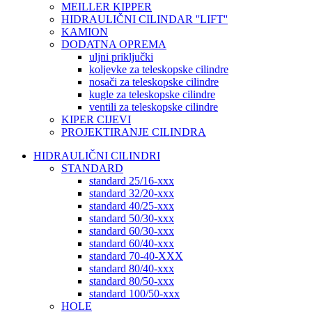
MEILLER KIPPER
HIDRAULIČNI CILINDAR ''LIFT''
KAMION
DODATNA OPREMA
uljni priključki
koljevke za teleskopske cilindre
nosači za teleskopske cilindre
kugle za teleskopske cilindre
ventili za teleskopske cilindre
KIPER CIJEVI
PROJEKTIRANJE CILINDRA
HIDRAULIČNI CILINDRI
STANDARD
standard 25/16-xxx
standard 32/20-xxx
standard 40/25-xxx
standard 50/30-xxx
standard 60/30-xxx
standard 60/40-xxx
standard 70-40-XXX
standard 80/40-xxx
standard 80/50-xxx
standard 100/50-xxx
HOLE