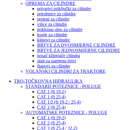
OPREMA ZA CILINDRE
privarivi priključki za cilindre
prirubnice za cilindre
prsteni za cilindre
vilice za cilindre
poklopac-dno za cilindre
kugle za cilindre
klipovi za cilindre
BRTVE ZA DVOSMJERNE CILINDRE
BRTVE ZA JEDNOSMJERNE CILINDRE
nosač klipnjače cilindra
alati za zamjenu brtvi
štapovi za cilindre
VOLANSKI CILINDRI ZA TRAKTORE
TRO-TOČKOVNA HIDRAULIKA
STANDARD POTEZNICE - POLUGE
CAT 1 (fi 19,2)
CAT 1 (fi 25,4)
CAT 1/2 (fi 19,2 / 25,4)
CAT 2 (fi 25,4)
AUTOMATSKE POTEZNICE - POLUGE
CAT 1 (fi 19,2)
CAT 2 (fi 25,4)
CAT 3 (fi 25,4 / 32,2)