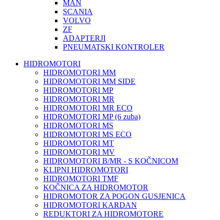
MAN
SCANIA
VOLVO
ZF
ADAPTERJI
PNEUMATSKI KONTROLER
HIDROMOTORI
HIDROMOTORI MM
HIDROMOTORI MM SIDE
HIDROMOTORI MP
HIDROMOTORI MR
HIDROMOTORI MR ECO
HIDROMOTORI MP (6 zuba)
HIDROMOTORI MS
HIDROMOTORI MS ECO
HIDROMOTORI MT
HIDROMOTORI MV
HIDROMOTORI B/MR - S KOČNICOM
KLIPNI HIDROMOTORI
HIDROMOTORI TMF
KOČNICA ZA HIDROMOTOR
HIDROMOTOR ZA POGON GUSJENICA
HIDROMOTORI KARDAN
REDUKTORI ZA HIDROMOTORE