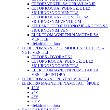
CETOP3 VENTIL ZA UPRAVLJANJE
CETOP KOCKA- PODNOŽJE BEZ
SIGURNOSNOG VENTILA
CETOP KOCKA - PODNOŽJE SA
SIGURNOSNIM VENTILOM
SERIJSKO CETOP PODNOŽJE - KOCKA SA
SIGURNOSNIM VEN
ELEKTROMAGNETNI NAMOTAJI ZA
VENTILE
električni konektor
ELEKTROMAGNETSKI MODULAR CETOP 5 -
NG10 VENTILI
CETOP 5 - DVORADNI
CETOP 5 KOCKA- PODNOŽJE BEZ
SIGURNOSNOG VENTILA
ELEKTROMAGNETNI NAMOTAJI ZA
VENTILE CETOP 5
ELEKTROMAGNETNI YEAT VENTILI
ELEKTRO MAGNETNI NAMOTAJI - ŠPULE
12 V
24V
48V
230V
električni konektor
DALJINSKE RUČICE