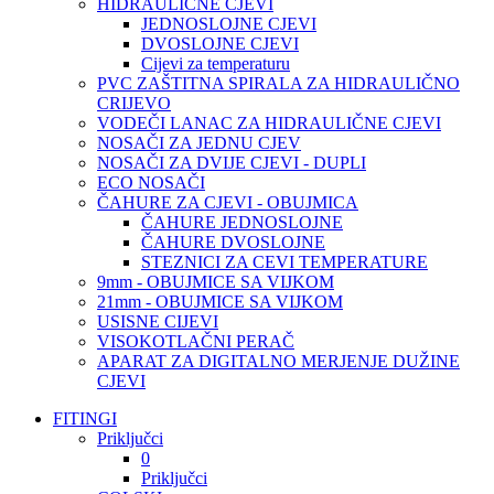
HIDRAULIČNE CJEVI
JEDNOSLOJNE CJEVI
DVOSLOJNE CJEVI
Cijevi za temperaturu
PVC ZAŠTITNA SPIRALA ZA HIDRAULIČNO
CRIJEVO
VODEČI LANAC ZA HIDRAULIČNE CJEVI
NOSAČI ZA JEDNU CJEV
NOSAČI ZA DVIJE CJEVI - DUPLI
ECO NOSAČI
ČAHURE ZA CJEVI - OBUJMICA
ČAHURE JEDNOSLOJNE
ČAHURE DVOSLOJNE
STEZNICI ZA CEVI TEMPERATURE
9mm - OBUJMICE SA VIJKOM
21mm - OBUJMICE SA VIJKOM
USISNE CIJEVI
VISOKOTLAČNI PERAČ
APARAT ZA DIGITALNO MERJENJE DUŽINE
CJEVI
FITINGI
Priključci
0
Priključci