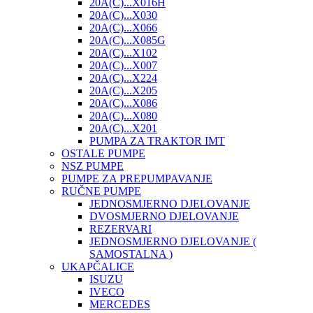
20A(C)...X016H
20A(C)...X030
20A(C)...X066
20A(C)...X085G
20A(C)...X102
20A(C)...X007
20A(C)...X224
20A(C)...X205
20A(C)...X086
20A(C)...X080
20A(C)...X201
PUMPA ZA TRAKTOR IMT
OSTALE PUMPE
NSZ PUMPE
PUMPE ZA PREPUMPAVANJE
RUČNE PUMPE
JEDNOSMJERNO DJELOVANJE
DVOSMJERNO DJELOVANJE
REZERVARI
JEDNOSMJERNO DJELOVANJE (
SAMOSTALNA )
UKAPČALICE
ISUZU
IVECO
MERCEDES