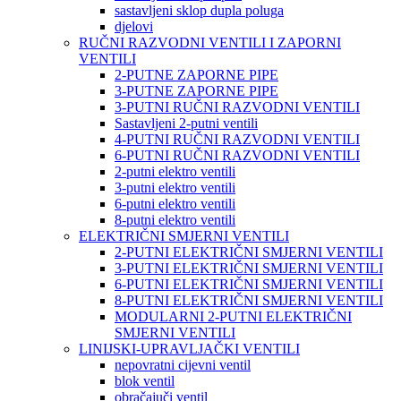
sastavljeni sklop dupla poluga
djelovi
RUČNI RAZVODNI VENTILI I ZAPORNI
VENTILI
2-PUTNE ZAPORNE PIPE
3-PUTNE ZAPORNE PIPE
3-PUTNI RUČNI RAZVODNI VENTILI
Sastavljeni 2-putni ventili
4-PUTNI RUČNI RAZVODNI VENTILI
6-PUTNI RUČNI RAZVODNI VENTILI
2-putni elektro ventili
3-putni elektro ventili
6-putni elektro ventili
8-putni elektro ventili
ELEKTRIČNI SMJERNI VENTILI
2-PUTNI ELEKTRIČNI SMJERNI VENTILI
3-PUTNI ELEKTRIČNI SMJERNI VENTILI
6-PUTNI ELEKTRIČNI SMJERNI VENTILI
8-PUTNI ELEKTRIČNI SMJERNI VENTILI
MODULARNI 2-PUTNI ELEKTRIČNI
SMJERNI VENTILI
LINIJSKI-UPRAVLJAČKI VENTILI
nepovratni cijevni ventil
blok ventil
obračajuči ventil