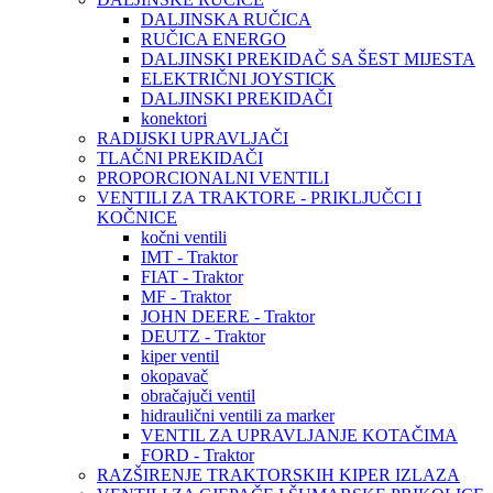
DALJINSKA RUČICA
RUČICA ENERGO
DALJINSKI PREKIDAČ SA ŠEST MIJESTA
ELEKTRIČNI JOYSTICK
DALJINSKI PREKIDAČI
konektori
RADIJSKI UPRAVLJAČI
TLAČNI PREKIDAČI
PROPORCIONALNI VENTILI
VENTILI ZA TRAKTORE - PRIKLJUČCI I
KOČNICE
kočni ventili
IMT - Traktor
FIAT - Traktor
MF - Traktor
JOHN DEERE - Traktor
DEUTZ - Traktor
kiper ventil
okopavač
obračajuči ventil
hidraulični ventili za marker
VENTIL ZA UPRAVLJANJE KOTAČIMA
FORD - Traktor
RAZŠIRENJE TRAKTORSKIH KIPER IZLAZA