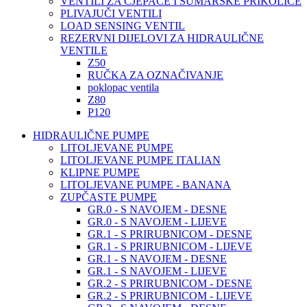
VENTILI ZA CJEPAČE I ŠUMARSKE PRIKOLICE
PLIVAJUČI VENTILI
LOAD SENSING VENTIL
REZERVNI DIJELOVI ZA HIDRAULIČNE
VENTILE
Z50
RUČKA ZA OZNAČIVANJE
poklopac ventila
Z80
P120
HIDRAULIČNE PUMPE
LITOLJEVANE PUMPE
LITOLJEVANE PUMPE ITALIAN
KLIPNE PUMPE
LITOLJEVANE PUMPE - BANANA
ZUPČASTE PUMPE
GR.0 - S NAVOJEM - DESNE
GR.0 - S NAVOJEM - LIJEVE
GR.1 - S PRIRUBNICOM - DESNE
GR.1 - S PRIRUBNICOM - LIJEVE
GR.1 - S NAVOJEM - DESNE
GR.1 - S NAVOJEM - LIJEVE
GR.2 - S PRIRUBNICOM - DESNE
GR.2 - S PRIRUBNICOM - LIJEVE