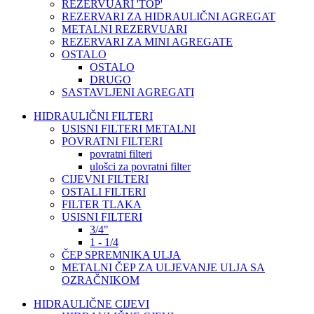
REZERVUARI 'TOP'
REZERVARI ZA HIDRAULIČNI AGREGAT
METALNI REZERVUARI
REZERVARI ZA MINI AGREGATE
OSTALO
OSTALO
DRUGO
SASTAVLJENI AGREGATI
HIDRAULIČNI FILTERI
USISNI FILTERI METALNI
POVRATNI FILTERI
povratni filteri
ulošci za povratni filter
CIJEVNI FILTERI
OSTALI FILTERI
FILTER TLAKA
USISNI FILTERI
3/4"
1 - 1/4
ČEP SPREMNIKA ULJA
METALNI ČEP ZA ULJEVANJE ULJA SA
OZRAČNIKOM
HIDRAULIČNE CIJEVI