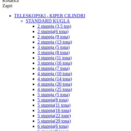
Košarica
Zapri
TELESKOPSKI - KIPER CILINDRI
STANDARD KUGLA
2 stupnja (3,5 ton)
2 stupnja(6 tona)
2 stupnja (9 tona)
2 stupnja (13 tona)
3 stupnja (5 tona)
3 stupnja (8 tona)
3 stupnja (11 tona)
3 stupnja (16 tona)
4 stupnja (7 tona)
4 stupnja (10 tona)
4 stupnja (14 tona)
4 stupnja (20 tona)
4 stupnja (25 tona)
5 stupnja (5 tona)
5 stupnja(8 tona)
5 stupnja(11 tona)
5 stupnja(16 tona)
5 stupnja(22 tone)
5 stupnja(29 tona)
6 stupnja(6 tona)