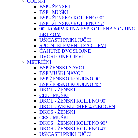
COLSKI
BSP - ŽENSKI
BSP - MUŠKI
BSP - ŽENSKO KOLJENO 90°
BSP - ŽENSKO KOLJENO 45°
90° KOMPAKTNA BSP KOLJENA S O-RING
BRTVOM
UŠICASTI PRIKLJUČCI
SPOJNI ELEMENTI ZA CIJEVI
ČAHURE DVOSLOJNE
DVOSLOJNE CJEVI
METRIČNI
BSP ŽENSKI NAVOJ
BSP MUŠKI NAVOJ
BSP ŽENSKO KOLJENO 90°
BSP ŽENSKO KOLJENO 45°
DKOL - ŽENSKI
CEL - MUŠKI
DKOL - ŽENSKI KOLJENO 90°
DKOL - WEIBLICHER 45°-BÖGEN
DKOS - ŽENSKI
CES - MUŠKI
DKOS - ŽENSKI KOLJENO 90°
DKOS - ŽENSKI KOLJENO 45°
UŠICASTI PRIKLJUČCI