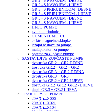
GR.2 - S NAVOJEM - DESNE
GR.2 - S NAVOJEM - LIJEVE
GR.3 - S PRIRUBNICOM - DESNE
GR.3 - S PRIRUBNICOM - LIJEVE
GR.3 - S NAVOJEM - DESNE
GR.3 - S NAVOJEM - LIJEVE
HI-LO PUMPE
zvono - prirubnica
GUMENI UMETCI
elektromagnetne sklopke
ležajni nastavci za pumpe
multiplikatori za pumpe
oprema za zupčaste pumpe
SASTAVLJIVE ZUPČASTE PUMPE
dvostruka GR.2 + GR2 DESNE
trostruka GR.2 + GR2 + GR2
dvostruka GR.3 + GR.2 DESNA
dvostruka GR.3 + GR3
dvostruka GR.2 + GR2 LIJEVE
trostruka GR.2+GR.2+GR.2 - LIJEVE
dupla GR.3 + GR.2 LIJEVA
TRAKTORSKE PUMPE
20A(C)...X006
20A(C)...X021
20A(C)...X104