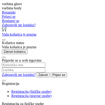
vsebina glave
vsebina body
Bosanski
Prijavi se
Registruj se
Zaboravili ste lozinku?
Vaša košarica je prazna
Košarica status
Vaša košarica je prazna
Zatvori košaricu
Prijavite se u web trgovinu
Zaboravili ste lozinku?
Zatvori
Prijavi se
Registracija
Registracija (fizičke osobe)
Registracija (pravne osobe)
Registracija za fizičke osobe