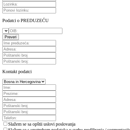
Podatci o PREDUZEĆU
Preveri
Kontakt podatci
Slažem se sa
opštii uslovi poslovanja
Slažem se s upotrebom podataka u svrhu profiliranja / segmentacij