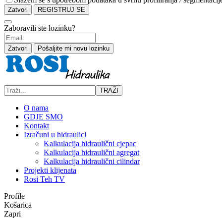
Zatvori
REGISTRUJ SE
Zaboravili ste lozinku?
Zatvori
Pošaljite mi novu lozinku
TRAŽI
O nama
GDJE SMO
Kontakt
Izračuni u hidraulici
Kalkulacija hidraulični cjepac
Kalkulacija hidraulični agregat
Kalkulacija hidraulični cilindar
Projekti klijenata
Rosi Teh TV
Profile
Košarica
Zapri