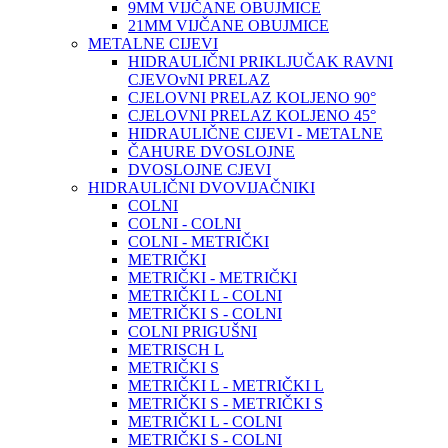
9MM VIJČANE OBUJMICE
21MM VIJČANE OBUJMICE
METALNE CIJEVI
HIDRAULIČNI PRIKLJUČAK RAVNI
CJEVOvNI PRELAZ
CJELOVNI PRELAZ KOLJENO 90°
CJELOVNI PRELAZ KOLJENO 45°
HIDRAULIČNE CIJEVI - METALNE
ČAHURE DVOSLOJNE
DVOSLOJNE CJEVI
HIDRAULIČNI DVOVIJAČNIKI
COLNI
COLNI - COLNI
COLNI - METRIČKI
METRIČKI
METRIČKI - METRIČKI
METRIČKI L - COLNI
METRIČKI S - COLNI
COLNI PRIGUŠNI
METRISCH L
METRIČKI S
METRIČKI L - METRIČKI L
METRIČKI S - METRIČKI S
METRIČKI L - COLNI
METRIČKI S - COLNI