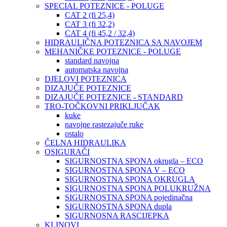
SPECIAL POTEZNICE - POLUGE
CAT 2 (fi 25,4)
CAT 3 (fi 32,2)
CAT 4 (fi 45,2 / 32,4)
HIDRAULIČNA POTEZNICA SA NAVOJEM
MEHANIČKE POTEZNICE - POLUGE
standard navojna
automatska navojna
DJELOVI POTEZNICA
DIZAJUČE POTEZNICE
DIZAJUČE POTEZNICE - STANDARD
TRO-TOČKOVNI PRIKLJUČAK
kuke
navojne rastezajuče ruke
ostalo
ČELNA HIDRAULIKA
OSIGURAČI
SIGURNOSTNA SPONA okrugla – ECO
SIGURNOSTNA SPONA V – ECO
SIGURNOSTNA SPONA OKRUGLA
SIGURNOSTNA SPONA POLUKRUŽNA
SIGURNOSTNA SPONA pojedinačna
SIGURNOSTNA SPONA dupla
SIGURNOSNA RASCIJEPKA
KLINOVI