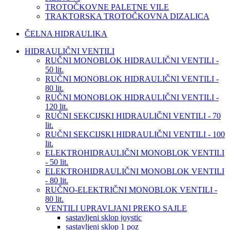
TROTOČKOVNE PALETNE VILE
TRAKTORSKA TROTOČKOVNA DIZALICA
ČELNA HIDRAULIKA
HIDRAULIČNI VENTILI
RUČNI MONOBLOK HIDRAULIČNI VENTILI -
50 lit.
RUČNI MONOBLOK HIDRAULIČNI VENTILI -
80 lit.
RUČNI MONOBLOK HIDRAULIČNI VENTILI -
120 lit.
RUČNI SEKCIJSKI HIDRAULIČNI VENTILI - 70
lit.
RUČNI SEKCIJSKI HIDRAULIČNI VENTILI - 100
lit.
ELEKTROHIDRAULIČNI MONOBLOK VENTILI
- 50 lit.
ELEKTROHIDRAULIČNI MONOBLOK VENTILI
- 80 lit.
RUČNO-ELEKTRIČNI MONOBLOK VENTILI -
80 lit.
VENTILI UPRAVLJANI PREKO SAJLE
sastavljeni sklop joystic
sastavljeni sklop 1 poz