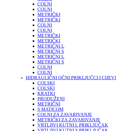
COLNI
COLNI
METRIČKI
METRIČKI
COLNI
COLNI
METRIČKI
METRIČKI
METRIČNI L
METRIČNI S
METRIČNI L
METRIČNI S
COLNI
COLNI
HIDRAULIČNI OČNI PRIKLJUČCI I CIJEVI
COLSKI
COLSKI
KRATKI
PRODUŽENI
METRIČNI
S MATICOM
COLNI ZA ZAVARIVANJE
METRIČKI ZA ZAVARIVANJE
VRTLJIVI KUTNI L PRIKLJUČAK
VRTLJIVI KUTNI S PRIKLJUČAK