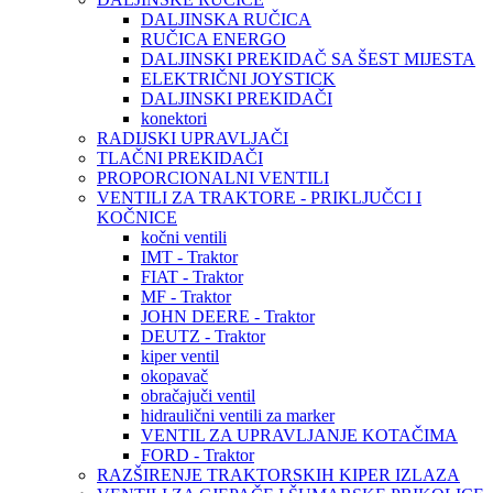
DALJINSKA RUČICA
RUČICA ENERGO
DALJINSKI PREKIDAČ SA ŠEST MIJESTA
ELEKTRIČNI JOYSTICK
DALJINSKI PREKIDAČI
konektori
RADIJSKI UPRAVLJAČI
TLAČNI PREKIDAČI
PROPORCIONALNI VENTILI
VENTILI ZA TRAKTORE - PRIKLJUČCI I
KOČNICE
kočni ventili
IMT - Traktor
FIAT - Traktor
MF - Traktor
JOHN DEERE - Traktor
DEUTZ - Traktor
kiper ventil
okopavač
obračajuči ventil
hidraulični ventili za marker
VENTIL ZA UPRAVLJANJE KOTAČIMA
FORD - Traktor
RAZŠIRENJE TRAKTORSKIH KIPER IZLAZA