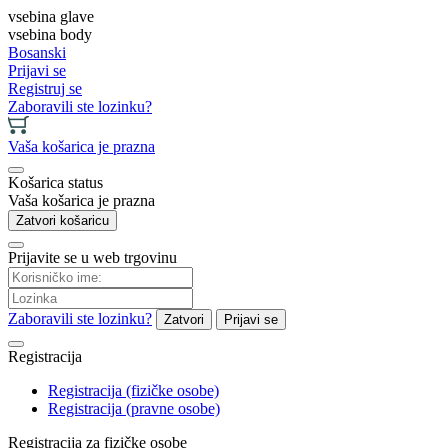
vsebina glave
vsebina body
Bosanski
Prijavi se
Registruj se
Zaboravili ste lozinku?
Vaša košarica je prazna
Košarica status
Vaša košarica je prazna
Zatvori košaricu
Prijavite se u web trgovinu
Zaboravili ste lozinku?
Zatvori
Prijavi se
Registracija
Registracija (fizičke osobe)
Registracija (pravne osobe)
Registracija za fizičke osobe