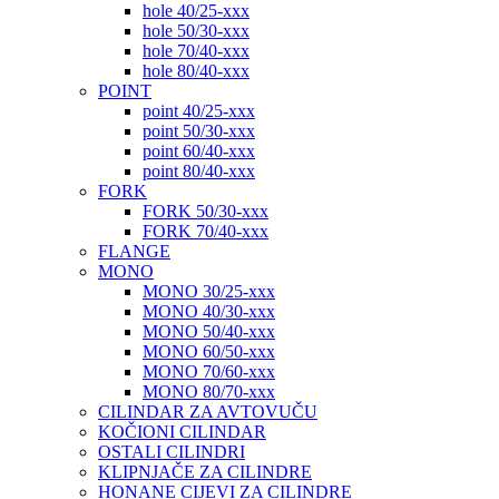
hole 40/25-xxx
hole 50/30-xxx
hole 70/40-xxx
hole 80/40-xxx
POINT
point 40/25-xxx
point 50/30-xxx
point 60/40-xxx
point 80/40-xxx
FORK
FORK 50/30-xxx
FORK 70/40-xxx
FLANGE
MONO
MONO 30/25-xxx
MONO 40/30-xxx
MONO 50/40-xxx
MONO 60/50-xxx
MONO 70/60-xxx
MONO 80/70-xxx
CILINDAR ZA AVTOVUČU
KOČIONI CILINDAR
OSTALI CILINDRI
KLIPNJAČE ZA CILINDRE
HONANE CIJEVI ZA CILINDRE