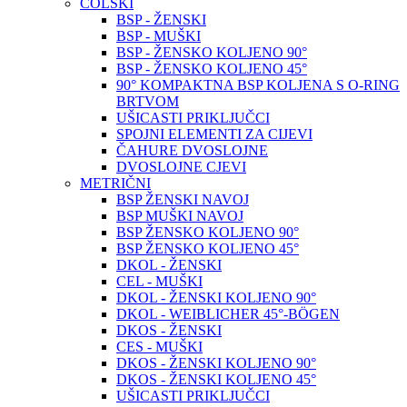
COLSKI
BSP - ŽENSKI
BSP - MUŠKI
BSP - ŽENSKO KOLJENO 90°
BSP - ŽENSKO KOLJENO 45°
90° KOMPAKTNA BSP KOLJENA S O-RING
BRTVOM
UŠICASTI PRIKLJUČCI
SPOJNI ELEMENTI ZA CIJEVI
ČAHURE DVOSLOJNE
DVOSLOJNE CJEVI
METRIČNI
BSP ŽENSKI NAVOJ
BSP MUŠKI NAVOJ
BSP ŽENSKO KOLJENO 90°
BSP ŽENSKO KOLJENO 45°
DKOL - ŽENSKI
CEL - MUŠKI
DKOL - ŽENSKI KOLJENO 90°
DKOL - WEIBLICHER 45°-BÖGEN
DKOS - ŽENSKI
CES - MUŠKI
DKOS - ŽENSKI KOLJENO 90°
DKOS - ŽENSKI KOLJENO 45°
UŠICASTI PRIKLJUČCI