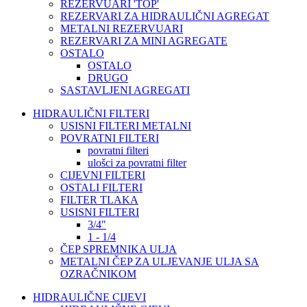
REZERVUARI 'TOP'
REZERVARI ZA HIDRAULIČNI AGREGAT
METALNI REZERVUARI
REZERVARI ZA MINI AGREGATE
OSTALO
OSTALO
DRUGO
SASTAVLJENI AGREGATI
HIDRAULIČNI FILTERI
USISNI FILTERI METALNI
POVRATNI FILTERI
povratni filteri
ulošci za povratni filter
CIJEVNI FILTERI
OSTALI FILTERI
FILTER TLAKA
USISNI FILTERI
3/4"
1 - 1/4
ČEP SPREMNIKA ULJA
METALNI ČEP ZA ULJEVANJE ULJA SA
OZRAČNIKOM
HIDRAULIČNE CIJEVI