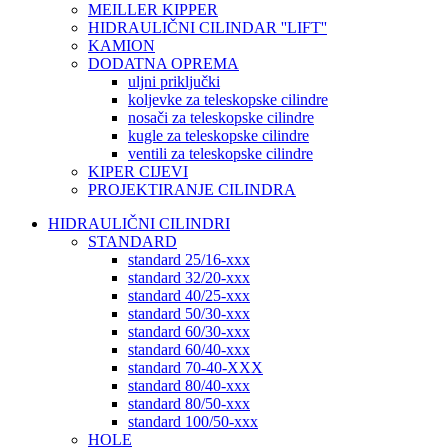
MEILLER KIPPER
HIDRAULIČNI CILINDAR ''LIFT''
KAMION
DODATNA OPREMA
uljni priključki
koljevke za teleskopske cilindre
nosači za teleskopske cilindre
kugle za teleskopske cilindre
ventili za teleskopske cilindre
KIPER CIJEVI
PROJEKTIRANJE CILINDRA
HIDRAULIČNI CILINDRI
STANDARD
standard 25/16-xxx
standard 32/20-xxx
standard 40/25-xxx
standard 50/30-xxx
standard 60/30-xxx
standard 60/40-xxx
standard 70-40-XXX
standard 80/40-xxx
standard 80/50-xxx
standard 100/50-xxx
HOLE