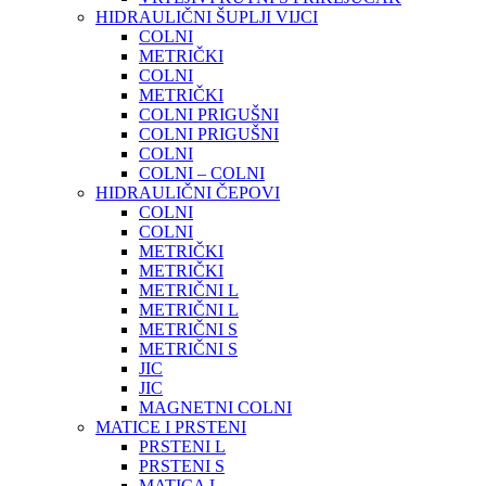
HIDRAULIČNI ŠUPLJI VIJCI
COLNI
METRIČKI
COLNI
METRIČKI
COLNI PRIGUŠNI
COLNI PRIGUŠNI
COLNI
COLNI – COLNI
HIDRAULIČNI ČEPOVI
COLNI
COLNI
METRIČKI
METRIČKI
METRIČNI L
METRIČNI L
METRIČNI S
METRIČNI S
JIC
JIC
MAGNETNI COLNI
MATICE I PRSTENI
PRSTENI L
PRSTENI S
MATICA L