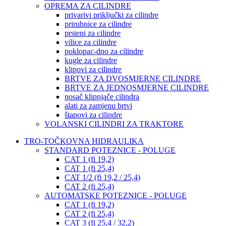
OPREMA ZA CILINDRE
privarivi priključki za cilindre
prirubnice za cilindre
prsteni za cilindre
vilice za cilindre
poklopac-dno za cilindre
kugle za cilindre
klipovi za cilindre
BRTVE ZA DVOSMJERNE CILINDRE
BRTVE ZA JEDNOSMJERNE CILINDRE
nosač klipnjače cilindra
alati za zamjenu brtvi
štapovi za cilindre
VOLANSKI CILINDRI ZA TRAKTORE
TRO-TOČKOVNA HIDRAULIKA
STANDARD POTEZNICE - POLUGE
CAT 1 (fi 19,2)
CAT 1 (fi 25,4)
CAT 1/2 (fi 19,2 / 25,4)
CAT 2 (fi 25,4)
AUTOMATSKE POTEZNICE - POLUGE
CAT 1 (fi 19,2)
CAT 2 (fi 25,4)
CAT 3 (fi 25,4 / 32,2)