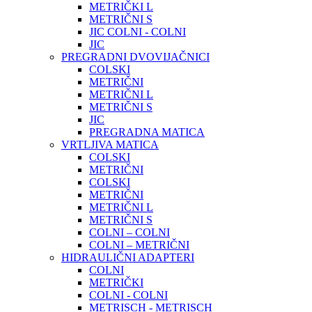
METRIČKI L
METRIČNI S
JIC COLNI - COLNI
JIC
PREGRADNI DVOVIJAČNICI
COLSKI
METRIČNI
METRIČNI L
METRIČNI S
JIC
PREGRADNA MATICA
VRTLJIVA MATICA
COLSKI
METRIČNI
COLSKI
METRIČNI
METRIČNI L
METRIČNI S
COLNI – COLNI
COLNI – METRIČNI
HIDRAULIČNI ADAPTERI
COLNI
METRIČKI
COLNI - COLNI
METRISCH - METRISCH