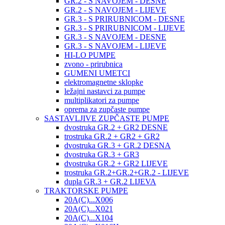
GR.2 - S NAVOJEM - DESNE
GR.2 - S NAVOJEM - LIJEVE
GR.3 - S PRIRUBNICOM - DESNE
GR.3 - S PRIRUBNICOM - LIJEVE
GR.3 - S NAVOJEM - DESNE
GR.3 - S NAVOJEM - LIJEVE
HI-LO PUMPE
zvono - prirubnica
GUMENI UMETCI
elektromagnetne sklopke
ležajni nastavci za pumpe
multiplikatori za pumpe
oprema za zupčaste pumpe
SASTAVLJIVE ZUPČASTE PUMPE
dvostruka GR.2 + GR2 DESNE
trostruka GR.2 + GR2 + GR2
dvostruka GR.3 + GR.2 DESNA
dvostruka GR.3 + GR3
dvostruka GR.2 + GR2 LIJEVE
trostruka GR.2+GR.2+GR.2 - LIJEVE
dupla GR.3 + GR.2 LIJEVA
TRAKTORSKE PUMPE
20A(C)...X006
20A(C)...X021
20A(C)...X104