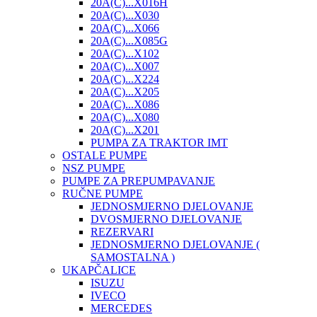
20A(C)...X016H
20A(C)...X030
20A(C)...X066
20A(C)...X085G
20A(C)...X102
20A(C)...X007
20A(C)...X224
20A(C)...X205
20A(C)...X086
20A(C)...X080
20A(C)...X201
PUMPA ZA TRAKTOR IMT
OSTALE PUMPE
NSZ PUMPE
PUMPE ZA PREPUMPAVANJE
RUČNE PUMPE
JEDNOSMJERNO DJELOVANJE
DVOSMJERNO DJELOVANJE
REZERVARI
JEDNOSMJERNO DJELOVANJE (
SAMOSTALNA )
UKAPČALICE
ISUZU
IVECO
MERCEDES