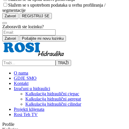
Slažem se s upotrebom podataka u svrhu profiliranja /
segmentacije
Zatvori
REGISTRUJ SE
Zaboravili ste lozinku?
Zatvori
Pošaljite mi novu lozinku
TRAŽI
O nama
GDJE SMO
Kontakt
Izračuni u hidraulici
Kalkulacija hidraulični cjepac
Kalkulacija hidraulični agregat
Kalkulacija hidraulični cilindar
Projekti klijenata
Rosi Teh TV
Profile