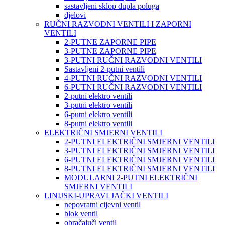
sastavljeni sklop dupla poluga
djelovi
RUČNI RAZVODNI VENTILI I ZAPORNI
VENTILI
2-PUTNE ZAPORNE PIPE
3-PUTNE ZAPORNE PIPE
3-PUTNI RUČNI RAZVODNI VENTILI
Sastavljeni 2-putni ventili
4-PUTNI RUČNI RAZVODNI VENTILI
6-PUTNI RUČNI RAZVODNI VENTILI
2-putni elektro ventili
3-putni elektro ventili
6-putni elektro ventili
8-putni elektro ventili
ELEKTRIČNI SMJERNI VENTILI
2-PUTNI ELEKTRIČNI SMJERNI VENTILI
3-PUTNI ELEKTRIČNI SMJERNI VENTILI
6-PUTNI ELEKTRIČNI SMJERNI VENTILI
8-PUTNI ELEKTRIČNI SMJERNI VENTILI
MODULARNI 2-PUTNI ELEKTRIČNI
SMJERNI VENTILI
LINIJSKI-UPRAVLJAČKI VENTILI
nepovratni cijevni ventil
blok ventil
obračajuči ventil