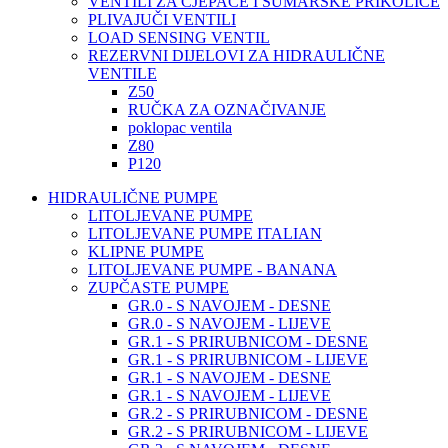
VENTILI ZA CJEPAČE I ŠUMARSKE PRIKOLICE
PLIVAJUČI VENTILI
LOAD SENSING VENTIL
REZERVNI DIJELOVI ZA HIDRAULIČNE
VENTILE
Z50
RUČKA ZA OZNAČIVANJE
poklopac ventila
Z80
P120
HIDRAULIČNE PUMPE
LITOLJEVANE PUMPE
LITOLJEVANE PUMPE ITALIAN
KLIPNE PUMPE
LITOLJEVANE PUMPE - BANANA
ZUPČASTE PUMPE
GR.0 - S NAVOJEM - DESNE
GR.0 - S NAVOJEM - LIJEVE
GR.1 - S PRIRUBNICOM - DESNE
GR.1 - S PRIRUBNICOM - LIJEVE
GR.1 - S NAVOJEM - DESNE
GR.1 - S NAVOJEM - LIJEVE
GR.2 - S PRIRUBNICOM - DESNE
GR.2 - S PRIRUBNICOM - LIJEVE