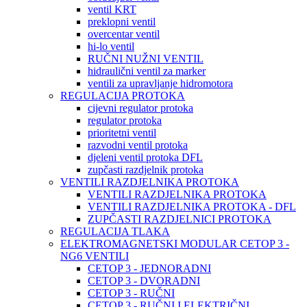
ventil KRT
preklopni ventil
overcentar ventil
hi-lo ventil
RUČNI NUŽNI VENTIL
hidraulični ventil za marker
ventili za upravljanje hidromotora
REGULACIJA PROTOKA
cijevni regulator protoka
regulator protoka
prioritetni ventil
razvodni ventil protoka
djeleni ventil protoka DFL
zupčasti razdjelnik protoka
VENTILI RAZDJELNIKA PROTOKA
VENTILI RAZDJELNIKA PROTOKA
VENTILI RAZDJELNIKA PROTOKA - DFL
ZUPČASTI RAZDJELNICI PROTOKA
REGULACIJA TLAKA
ELEKTROMAGNETSKI MODULAR CETOP 3 -
NG6 VENTILI
CETOP 3 - JEDNORADNI
CETOP 3 - DVORADNI
CETOP 3 - RUČNI
CETOP 3 - RUČNI I ELEKTRIČNI