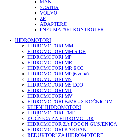
MAN
SCANIA
VOLVO
ZF
ADAPTERJI
PNEUMATSKI KONTROLER
HIDROMOTORI
HIDROMOTORI MM
HIDROMOTORI MM SIDE
HIDROMOTORI MP
HIDROMOTORI MR
HIDROMOTORI MR ECO
HIDROMOTORI MP (6 zuba)
HIDROMOTORI MS
HIDROMOTORI MS ECO
HIDROMOTORI MT
HIDROMOTORI MV
HIDROMOTORI B/MR - S KOČNICOM
KLIPNI HIDROMOTORI
HIDROMOTORI TMF
KOČNICA ZA HIDROMOTOR
HIDROMOTOR ZA POGON GUSJENICA
HIDROMOTORI KARDAN
REDUKTORI ZA HIDROMOTORE