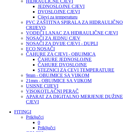
HIDRAULIČNE CJEVI
JEDNOSLOJNE CJEVI
DVOSLOJNE CJEVI
Cijevi za temperaturu
PVC ZAŠTITNA SPIRALA ZA HIDRAULIČNO
CRIJEVO
VODEČI LANAC ZA HIDRAULIČNE CJEVI
NOSAČI ZA JEDNU CJEV
NOSAČI ZA DVIJE CJEVI - DUPLI
ECO NOSAČI
ČAHURE ZA CJEVI - OBUJMICA
ČAHURE JEDNOSLOJNE
ČAHURE DVOSLOJNE
STEZNICI ZA CEVI TEMPERATURE
9mm - OBUJMICE SA VIJKOM
21mm - OBUJMICE SA VIJKOM
USISNE CIJEVI
VISOKOTLAČNI PERAČ
APARAT ZA DIGITALNO MERJENJE DUŽINE
CJEVI
FITINGI
Priključci
0
Priključci