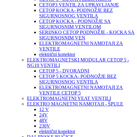
CETOP3 VENTIL ZA UPRAVLJANJE
CETOP KOCKA- PODNOŽJE BEZ
SIGURNOSNOG VENTILA
CETOP KOCKA - PODNOŽJE SA
SIGURNOSNIM VENTILOM
SERIJSKO CETOP PODNOŽJE - KOCKA SA
SIGURNOSNIM VEN
ELEKTROMAGNETNI NAMOTAJI ZA
VENTILE
električni konektor
ELEKTROMAGNETSKI MODULAR CETOP 5 -
NG10 VENTILI
CETOP 5 - DVORADNI
CETOP 5 KOCKA- PODNOŽJE BEZ
SIGURNOSNOG VENTILA
ELEKTROMAGNETNI NAMOTAJI ZA
VENTILE CETOP 5
ELEKTROMAGNETNI YEAT VENTILI
ELEKTRO MAGNETNI NAMOTAJI - ŠPULE
12 V
24V
48V
230V
električni konektor
DALJINSKE RUČICE