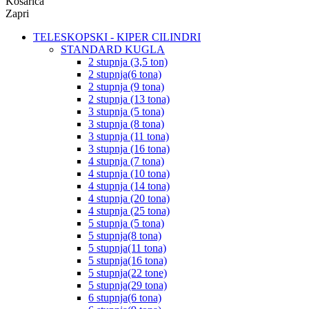
Košarica
Zapri
TELESKOPSKI - KIPER CILINDRI
STANDARD KUGLA
2 stupnja (3,5 ton)
2 stupnja(6 tona)
2 stupnja (9 tona)
2 stupnja (13 tona)
3 stupnja (5 tona)
3 stupnja (8 tona)
3 stupnja (11 tona)
3 stupnja (16 tona)
4 stupnja (7 tona)
4 stupnja (10 tona)
4 stupnja (14 tona)
4 stupnja (20 tona)
4 stupnja (25 tona)
5 stupnja (5 tona)
5 stupnja(8 tona)
5 stupnja(11 tona)
5 stupnja(16 tona)
5 stupnja(22 tone)
5 stupnja(29 tona)
6 stupnja(6 tona)