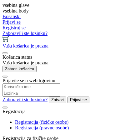
vsebina glave
vsebina body
Bosanski
Prijavi se
Registruj se
Zaboravili ste lozinku?
Vaša košarica je prazna
Košarica status
Vaša košarica je prazna
Zatvori košaricu
Prijavite se u web trgovinu
Zaboravili ste lozinku?
Zatvori
Prijavi se
Registracija
Registracija (fizičke osobe)
Registracija (pravne osobe)
Registracija za fizičke osobe