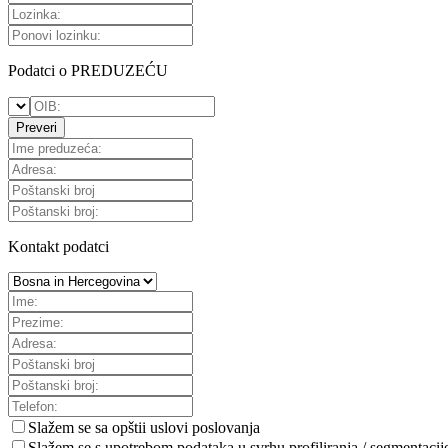
Podatci o PREDUZEĆU
Preveri
Kontakt podatci
Slažem se sa
opštii uslovi poslovanja
Slažem se s upotrebom podataka u svrhu profiliranja / segmentacij