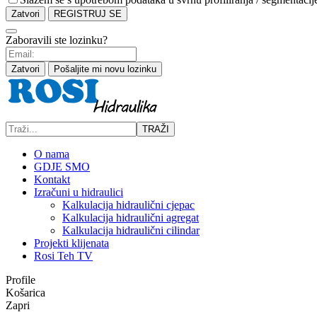
Zatvori
REGISTRUJ SE
Zaboravili ste lozinku?
Zatvori
Pošaljite mi novu lozinku
TRAŽI
O nama
GDJE SMO
Kontakt
Izračuni u hidraulici
Kalkulacija hidraulični cjepac
Kalkulacija hidraulični agregat
Kalkulacija hidraulični cilindar
Projekti klijenata
Rosi Teh TV
Profile
Košarica
Zapri