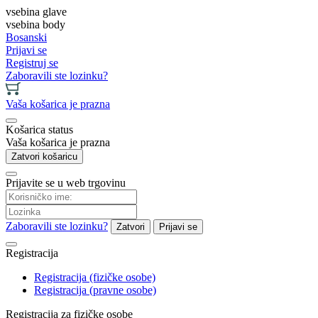
vsebina glave
vsebina body
Bosanski
Prijavi se
Registruj se
Zaboravili ste lozinku?
Vaša košarica je prazna
Košarica status
Vaša košarica je prazna
Zatvori košaricu
Prijavite se u web trgovinu
Zaboravili ste lozinku?
Zatvori
Prijavi se
Registracija
Registracija (fizičke osobe)
Registracija (pravne osobe)
Registracija za fizičke osobe