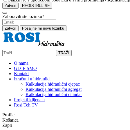
Zatvori
REGISTRUJ SE
Zaboravili ste lozinku?
Zatvori
Pošaljite mi novu lozinku
TRAŽI
O nama
GDJE SMO
Kontakt
Izračuni u hidraulici
Kalkulacija hidraulični cjepac
Kalkulacija hidraulični agregat
Kalkulacija hidraulični cilindar
Projekti klijenata
Rosi Teh TV
Profile
Košarica
Zapri