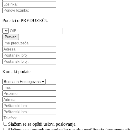
Podatci o PREDUZEĆU
Preveri
Kontakt podatci
Slažem se sa
opštii uslovi poslovanja
Slažem se s upotrebom podataka u svrhu profiliranja / segmentacij