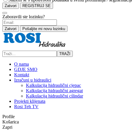
Zatvori
REGISTRUJ SE
Zaboravili ste lozinku?
Zatvori
Pošaljite mi novu lozinku
TRAŽI
O nama
GDJE SMO
Kontakt
Izračuni u hidraulici
Kalkulacija hidraulični cjepac
Kalkulacija hidraulični agregat
Kalkulacija hidraulični cilindar
Projekti klijenata
Rosi Teh TV
Profile
Košarica
Zapri