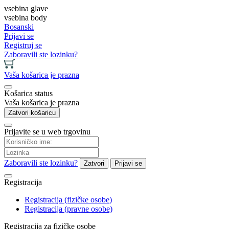
vsebina glave
vsebina body
Bosanski
Prijavi se
Registruj se
Zaboravili ste lozinku?
Vaša košarica je prazna
Košarica status
Vaša košarica je prazna
Zatvori košaricu
Prijavite se u web trgovinu
Zaboravili ste lozinku?
Zatvori
Prijavi se
Registracija
Registracija (fizičke osobe)
Registracija (pravne osobe)
Registracija za fizičke osobe