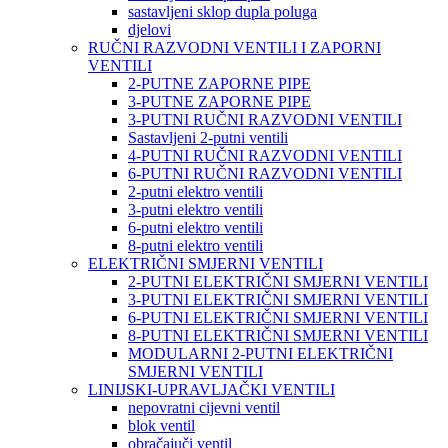
sastavljeni sklop dupla poluga
djelovi
RUČNI RAZVODNI VENTILI I ZAPORNI
VENTILI
2-PUTNE ZAPORNE PIPE
3-PUTNE ZAPORNE PIPE
3-PUTNI RUČNI RAZVODNI VENTILI
Sastavljeni 2-putni ventili
4-PUTNI RUČNI RAZVODNI VENTILI
6-PUTNI RUČNI RAZVODNI VENTILI
2-putni elektro ventili
3-putni elektro ventili
6-putni elektro ventili
8-putni elektro ventili
ELEKTRIČNI SMJERNI VENTILI
2-PUTNI ELEKTRIČNI SMJERNI VENTILI
3-PUTNI ELEKTRIČNI SMJERNI VENTILI
6-PUTNI ELEKTRIČNI SMJERNI VENTILI
8-PUTNI ELEKTRIČNI SMJERNI VENTILI
MODULARNI 2-PUTNI ELEKTRIČNI
SMJERNI VENTILI
LINIJSKI-UPRAVLJAČKI VENTILI
nepovratni cijevni ventil
blok ventil
obračajuči ventil