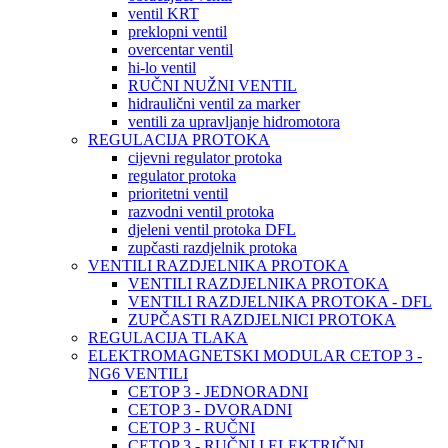
ventil KRT
preklopni ventil
overcentar ventil
hi-lo ventil
RUČNI NUŽNI VENTIL
hidraulični ventil za marker
ventili za upravljanje hidromotora
REGULACIJA PROTOKA
cijevni regulator protoka
regulator protoka
prioritetni ventil
razvodni ventil protoka
djeleni ventil protoka DFL
zupčasti razdjelnik protoka
VENTILI RAZDJELNIKA PROTOKA
VENTILI RAZDJELNIKA PROTOKA
VENTILI RAZDJELNIKA PROTOKA - DFL
ZUPČASTI RAZDJELNICI PROTOKA
REGULACIJA TLAKA
ELEKTROMAGNETSKI MODULAR CETOP 3 -
NG6 VENTILI
CETOP 3 - JEDNORADNI
CETOP 3 - DVORADNI
CETOP 3 - RUČNI
CETOP 3 - RUČNI I ELEKTRIČNI