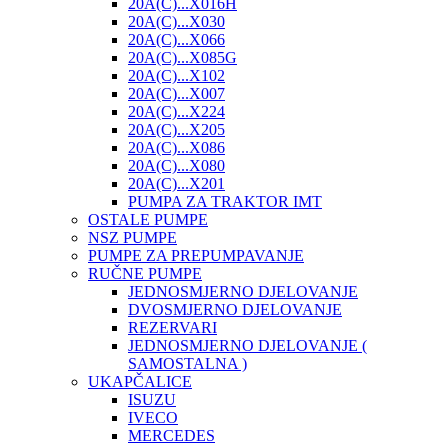
20A(C)...X016H
20A(C)...X030
20A(C)...X066
20A(C)...X085G
20A(C)...X102
20A(C)...X007
20A(C)...X224
20A(C)...X205
20A(C)...X086
20A(C)...X080
20A(C)...X201
PUMPA ZA TRAKTOR IMT
OSTALE PUMPE
NSZ PUMPE
PUMPE ZA PREPUMPAVANJE
RUČNE PUMPE
JEDNOSMJERNO DJELOVANJE
DVOSMJERNO DJELOVANJE
REZERVARI
JEDNOSMJERNO DJELOVANJE (
SAMOSTALNA )
UKAPČALICE
ISUZU
IVECO
MERCEDES