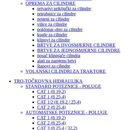
OPREMA ZA CILINDRE
privarivi priključki za cilindre
prirubnice za cilindre
prsteni za cilindre
vilice za cilindre
poklopac-dno za cilindre
kugle za cilindre
klipovi za cilindre
BRTVE ZA DVOSMJERNE CILINDRE
BRTVE ZA JEDNOSMJERNE CILINDRE
nosač klipnjače cilindra
alati za zamjenu brtvi
štapovi za cilindre
VOLANSKI CILINDRI ZA TRAKTORE
TRO-TOČKOVNA HIDRAULIKA
STANDARD POTEZNICE - POLUGE
CAT 1 (fi 19,2)
CAT 1 (fi 25,4)
CAT 1/2 (fi 19,2 / 25,4)
CAT 2 (fi 25,4)
AUTOMATSKE POTEZNICE - POLUGE
CAT 1 (fi 19,2)
CAT 2 (fi 25,4)
CAT 3 (fi 25,4 / 32,2)