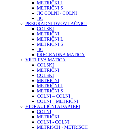
METRIČKI L
METRIČNI S
JIC COLNI - COLNI
JIC
PREGRADNI DVOVIJAČNICI
COLSKI
METRIČNI
METRIČNI L
METRIČNI S
JIC
PREGRADNA MATICA
VRTLJIVA MATICA
COLSKI
METRIČNI
COLSKI
METRIČNI
METRIČNI L
METRIČNI S
COLNI – COLNI
COLNI – METRIČNI
HIDRAULIČNI ADAPTERI
COLNI
METRIČKI
COLNI - COLNI
METRISCH - METRISCH