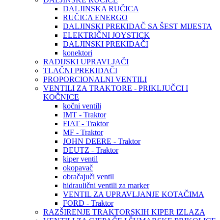
DALJINSKA RUČICA
RUČICA ENERGO
DALJINSKI PREKIDAČ SA ŠEST MIJESTA
ELEKTRIČNI JOYSTICK
DALJINSKI PREKIDAČI
konektori
RADIJSKI UPRAVLJAČI
TLAČNI PREKIDAČI
PROPORCIONALNI VENTILI
VENTILI ZA TRAKTORE - PRIKLJUČCI I
KOČNICE
kočni ventili
IMT - Traktor
FIAT - Traktor
MF - Traktor
JOHN DEERE - Traktor
DEUTZ - Traktor
kiper ventil
okopavač
obračajuči ventil
hidraulični ventili za marker
VENTIL ZA UPRAVLJANJE KOTAČIMA
FORD - Traktor
RAZŠIRENJE TRAKTORSKIH KIPER IZLAZA