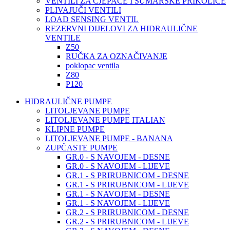
VENTILI ZA CJEPAČE I ŠUMARSKE PRIKOLICE
PLIVAJUČI VENTILI
LOAD SENSING VENTIL
REZERVNI DIJELOVI ZA HIDRAULIČNE
VENTILE
Z50
RUČKA ZA OZNAČIVANJE
poklopac ventila
Z80
P120
HIDRAULIČNE PUMPE
LITOLJEVANE PUMPE
LITOLJEVANE PUMPE ITALIAN
KLIPNE PUMPE
LITOLJEVANE PUMPE - BANANA
ZUPČASTE PUMPE
GR.0 - S NAVOJEM - DESNE
GR.0 - S NAVOJEM - LIJEVE
GR.1 - S PRIRUBNICOM - DESNE
GR.1 - S PRIRUBNICOM - LIJEVE
GR.1 - S NAVOJEM - DESNE
GR.1 - S NAVOJEM - LIJEVE
GR.2 - S PRIRUBNICOM - DESNE
GR.2 - S PRIRUBNICOM - LIJEVE