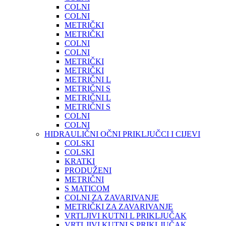
COLNI
COLNI
METRIČKI
METRIČKI
COLNI
COLNI
METRIČKI
METRIČKI
METRIČNI L
METRIČNI S
METRIČNI L
METRIČNI S
COLNI
COLNI
HIDRAULIČNI OČNI PRIKLJUČCI I CIJEVI
COLSKI
COLSKI
KRATKI
PRODUŽENI
METRIČNI
S MATICOM
COLNI ZA ZAVARIVANJE
METRIČKI ZA ZAVARIVANJE
VRTLJIVI KUTNI L PRIKLJUČAK
VRTLJIVI KUTNI S PRIKLJUČAK