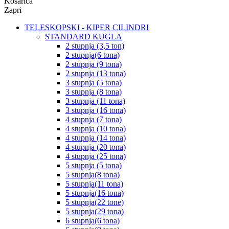
Košarica
Zapri
TELESKOPSKI - KIPER CILINDRI
STANDARD KUGLA
2 stupnja (3,5 ton)
2 stupnja(6 tona)
2 stupnja (9 tona)
2 stupnja (13 tona)
3 stupnja (5 tona)
3 stupnja (8 tona)
3 stupnja (11 tona)
3 stupnja (16 tona)
4 stupnja (7 tona)
4 stupnja (10 tona)
4 stupnja (14 tona)
4 stupnja (20 tona)
4 stupnja (25 tona)
5 stupnja (5 tona)
5 stupnja(8 tona)
5 stupnja(11 tona)
5 stupnja(16 tona)
5 stupnja(22 tone)
5 stupnja(29 tona)
6 stupnja(6 tona)