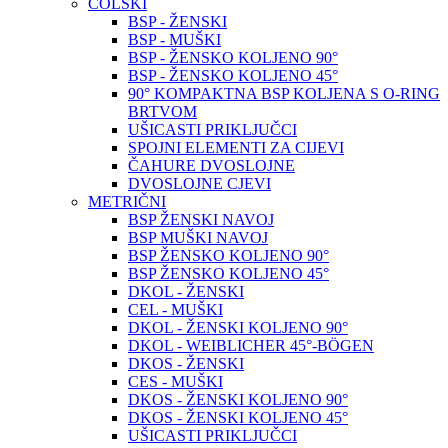
COLSKI
BSP - ŽENSKI
BSP - MUŠKI
BSP - ŽENSKO KOLJENO 90°
BSP - ŽENSKO KOLJENO 45°
90° KOMPAKTNA BSP KOLJENA S O-RING
BRTVOM
UŠICASTI PRIKLJUČCI
SPOJNI ELEMENTI ZA CIJEVI
ČAHURE DVOSLOJNE
DVOSLOJNE CJEVI
METRIČNI
BSP ŽENSKI NAVOJ
BSP MUŠKI NAVOJ
BSP ŽENSKO KOLJENO 90°
BSP ŽENSKO KOLJENO 45°
DKOL - ŽENSKI
CEL - MUŠKI
DKOL - ŽENSKI KOLJENO 90°
DKOL - WEIBLICHER 45°-BÖGEN
DKOS - ŽENSKI
CES - MUŠKI
DKOS - ŽENSKI KOLJENO 90°
DKOS - ŽENSKI KOLJENO 45°
UŠICASTI PRIKLJUČCI