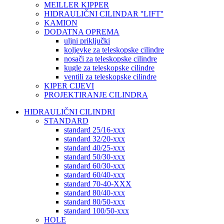
MEILLER KIPPER
HIDRAULIČNI CILINDAR ''LIFT''
KAMION
DODATNA OPREMA
uljni priključki
koljevke za teleskopske cilindre
nosači za teleskopske cilindre
kugle za teleskopske cilindre
ventili za teleskopske cilindre
KIPER CIJEVI
PROJEKTIRANJE CILINDRA
HIDRAULIČNI CILINDRI
STANDARD
standard 25/16-xxx
standard 32/20-xxx
standard 40/25-xxx
standard 50/30-xxx
standard 60/30-xxx
standard 60/40-xxx
standard 70-40-XXX
standard 80/40-xxx
standard 80/50-xxx
standard 100/50-xxx
HOLE