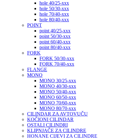
hole 40/25-xxx
hole 50/30-xxx
hole 70/40-xxx
hole 80/40-xxx
POINT
point 40/25-xxx
point 50/30-xxx
point 60/40-xxx
point 80/40-xxx
FORK
FORK 50/30-xxx
FORK 70/40-xxx
FLANGE
MONO
MONO 30/25-xxx
MONO 40/30-xxx
MONO 50/40-xxx
MONO 60/50-xxx
MONO 70/60-xxx
MONO 80/70-xxx
CILINDAR ZA AVTOVUČU
KOČIONI CILINDAR
OSTALI CILINDRI
KLIPNJAČE ZA CILINDRE
HONANE CIJEVI ZA CILINDRE