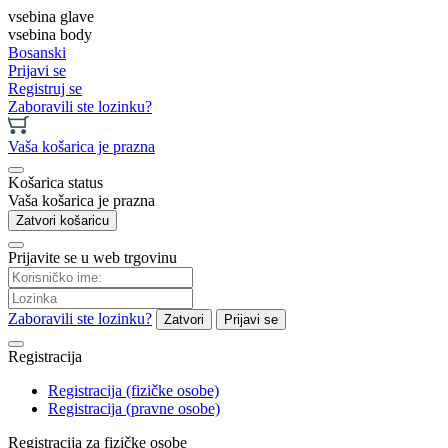
vsebina glave
vsebina body
Bosanski
Prijavi se
Registruj se
Zaboravili ste lozinku?
Vaša košarica je prazna
Košarica status
Vaša košarica je prazna
Zatvori košaricu
Prijavite se u web trgovinu
Zaboravili ste lozinku?
Zatvori
Prijavi se
Registracija
Registracija (fizičke osobe)
Registracija (pravne osobe)
Registracija za fizičke osobe