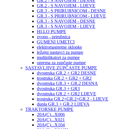
GR.2 - S NAVOJEM - DESNE
GR.2 - S NAVOJEM - LIJEVE
GR.3 - S PRIRUBNICOM - DESNE
GR.3 - S PRIRUBNICOM - LIJEVE
GR.3 - S NAVOJEM - DESNE
GR.3 - S NAVOJEM - LIJEVE
HI-LO PUMPE
zvono - prirubnica
GUMENI UMETCI
elektromagnetne sklopke
ležajni nastavci za pumpe
multiplikatori za pumpe
oprema za zupčaste pumpe
SASTAVLJIVE ZUPČASTE PUMPE
dvostruka GR.2 + GR2 DESNE
trostruka GR.2 + GR2 + GR2
dvostruka GR.3 + GR.2 DESNA
dvostruka GR.3 + GR3
dvostruka GR.2 + GR2 LIJEVE
trostruka GR.2+GR.2+GR.2 - LIJEVE
dupla GR.3 + GR.2 LIJEVA
TRAKTORSKE PUMPE
20A(C)...X006
20A(C)...X021
20A(C)...X104