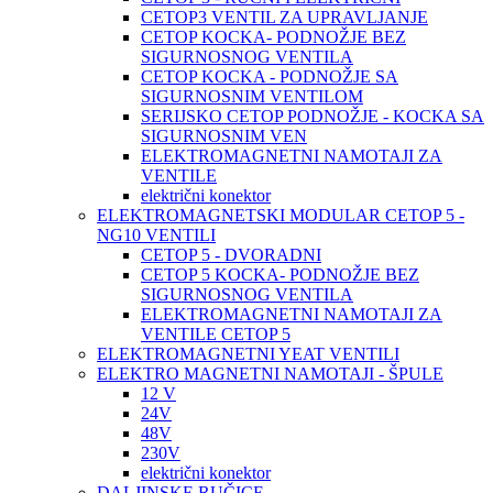
CETOP3 VENTIL ZA UPRAVLJANJE
CETOP KOCKA- PODNOŽJE BEZ
SIGURNOSNOG VENTILA
CETOP KOCKA - PODNOŽJE SA
SIGURNOSNIM VENTILOM
SERIJSKO CETOP PODNOŽJE - KOCKA SA
SIGURNOSNIM VEN
ELEKTROMAGNETNI NAMOTAJI ZA
VENTILE
električni konektor
ELEKTROMAGNETSKI MODULAR CETOP 5 -
NG10 VENTILI
CETOP 5 - DVORADNI
CETOP 5 KOCKA- PODNOŽJE BEZ
SIGURNOSNOG VENTILA
ELEKTROMAGNETNI NAMOTAJI ZA
VENTILE CETOP 5
ELEKTROMAGNETNI YEAT VENTILI
ELEKTRO MAGNETNI NAMOTAJI - ŠPULE
12 V
24V
48V
230V
električni konektor
DALJINSKE RUČICE