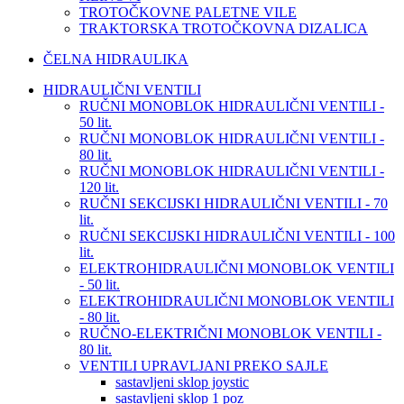
TROTOČKOVNE PALETNE VILE
TRAKTORSKA TROTOČKOVNA DIZALICA
ČELNA HIDRAULIKA
HIDRAULIČNI VENTILI
RUČNI MONOBLOK HIDRAULIČNI VENTILI -
50 lit.
RUČNI MONOBLOK HIDRAULIČNI VENTILI -
80 lit.
RUČNI MONOBLOK HIDRAULIČNI VENTILI -
120 lit.
RUČNI SEKCIJSKI HIDRAULIČNI VENTILI - 70
lit.
RUČNI SEKCIJSKI HIDRAULIČNI VENTILI - 100
lit.
ELEKTROHIDRAULIČNI MONOBLOK VENTILI
- 50 lit.
ELEKTROHIDRAULIČNI MONOBLOK VENTILI
- 80 lit.
RUČNO-ELEKTRIČNI MONOBLOK VENTILI -
80 lit.
VENTILI UPRAVLJANI PREKO SAJLE
sastavljeni sklop joystic
sastavljeni sklop 1 poz