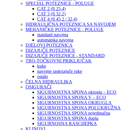
SPECIAL POTEZNICE - POLUGE
CAT 2 (fi 25,4)
CAT 3 (fi 32,2)
CAT 4 (fi 45,2 / 32,4)
HIDRAULIČNA POTEZNICA SA NAVOJEM
MEHANIČKE POTEZNICE - POLUGE
standard navojna
automatska navojna
DJELOVI POTEZNICA
DIZAJUČE POTEZNICE
DIZAJUČE POTEZNICE - STANDARD
TRO-TOČKOVNI PRIKLJUČAK
kuke
navojne rastezajuče ruke
ostalo
ČELNA HIDRAULIKA
OSIGURAČI
SIGURNOSTNA SPONA okrugla – ECO
SIGURNOSTNA SPONA V – ECO
SIGURNOSTNA SPONA OKRUGLA
SIGURNOSTNA SPONA POLUKRUŽNA
SIGURNOSTNA SPONA pojedinačna
SIGURNOSTNA SPONA dupla
SIGURNOSNA RASCIJEPKA
KLINOVI