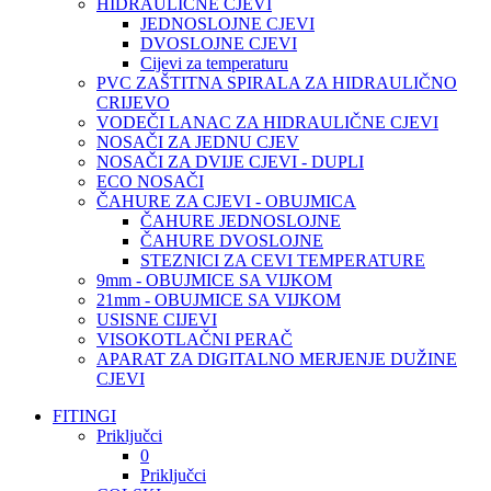
HIDRAULIČNE CJEVI
JEDNOSLOJNE CJEVI
DVOSLOJNE CJEVI
Cijevi za temperaturu
PVC ZAŠTITNA SPIRALA ZA HIDRAULIČNO
CRIJEVO
VODEČI LANAC ZA HIDRAULIČNE CJEVI
NOSAČI ZA JEDNU CJEV
NOSAČI ZA DVIJE CJEVI - DUPLI
ECO NOSAČI
ČAHURE ZA CJEVI - OBUJMICA
ČAHURE JEDNOSLOJNE
ČAHURE DVOSLOJNE
STEZNICI ZA CEVI TEMPERATURE
9mm - OBUJMICE SA VIJKOM
21mm - OBUJMICE SA VIJKOM
USISNE CIJEVI
VISOKOTLAČNI PERAČ
APARAT ZA DIGITALNO MERJENJE DUŽINE
CJEVI
FITINGI
Priključci
0
Priključci