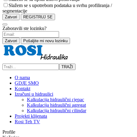
Slažem se s upotrebom podataka u svrhu profiliranja /
segmentacije
Zatvori
REGISTRUJ SE
Zaboravili ste lozinku?
Zatvori
Pošaljite mi novu lozinku
TRAŽI
O nama
GDJE SMO
Kontakt
Izračuni u hidraulici
Kalkulacija hidraulični cjepac
Kalkulacija hidraulični agregat
Kalkulacija hidraulični cilindar
Projekti klijenata
Rosi Teh TV
Profile