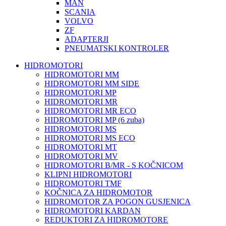
MAN
SCANIA
VOLVO
ZF
ADAPTERJI
PNEUMATSKI KONTROLER
HIDROMOTORI
HIDROMOTORI MM
HIDROMOTORI MM SIDE
HIDROMOTORI MP
HIDROMOTORI MR
HIDROMOTORI MR ECO
HIDROMOTORI MP (6 zuba)
HIDROMOTORI MS
HIDROMOTORI MS ECO
HIDROMOTORI MT
HIDROMOTORI MV
HIDROMOTORI B/MR - S KOČNICOM
KLIPNI HIDROMOTORI
HIDROMOTORI TMF
KOČNICA ZA HIDROMOTOR
HIDROMOTOR ZA POGON GUSJENICA
HIDROMOTORI KARDAN
REDUKTORI ZA HIDROMOTORE