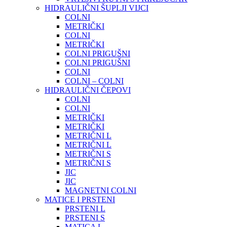
HIDRAULIČNI ŠUPLJI VIJCI
COLNI
METRIČKI
COLNI
METRIČKI
COLNI PRIGUŠNI
COLNI PRIGUŠNI
COLNI
COLNI – COLNI
HIDRAULIČNI ČEPOVI
COLNI
COLNI
METRIČKI
METRIČKI
METRIČNI L
METRIČNI L
METRIČNI S
METRIČNI S
JIC
JIC
MAGNETNI COLNI
MATICE I PRSTENI
PRSTENI L
PRSTENI S
MATICA L