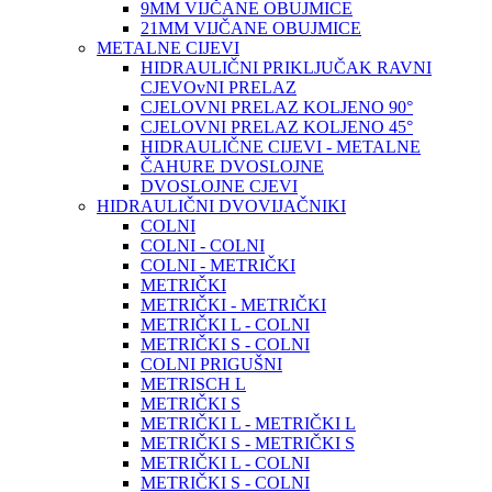
9MM VIJČANE OBUJMICE
21MM VIJČANE OBUJMICE
METALNE CIJEVI
HIDRAULIČNI PRIKLJUČAK RAVNI
CJEVOvNI PRELAZ
CJELOVNI PRELAZ KOLJENO 90°
CJELOVNI PRELAZ KOLJENO 45°
HIDRAULIČNE CIJEVI - METALNE
ČAHURE DVOSLOJNE
DVOSLOJNE CJEVI
HIDRAULIČNI DVOVIJAČNIKI
COLNI
COLNI - COLNI
COLNI - METRIČKI
METRIČKI
METRIČKI - METRIČKI
METRIČKI L - COLNI
METRIČKI S - COLNI
COLNI PRIGUŠNI
METRISCH L
METRIČKI S
METRIČKI L - METRIČKI L
METRIČKI S - METRIČKI S
METRIČKI L - COLNI
METRIČKI S - COLNI