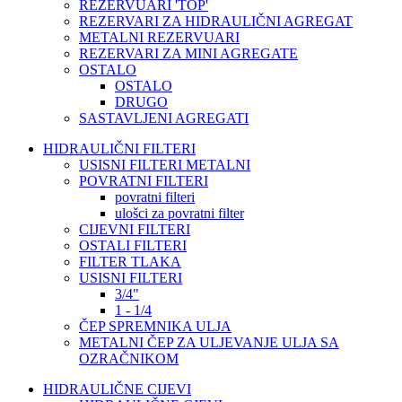
REZERVUARI 'TOP'
REZERVARI ZA HIDRAULIČNI AGREGAT
METALNI REZERVUARI
REZERVARI ZA MINI AGREGATE
OSTALO
OSTALO
DRUGO
SASTAVLJENI AGREGATI
HIDRAULIČNI FILTERI
USISNI FILTERI METALNI
POVRATNI FILTERI
povratni filteri
ulošci za povratni filter
CIJEVNI FILTERI
OSTALI FILTERI
FILTER TLAKA
USISNI FILTERI
3/4"
1 - 1/4
ČEP SPREMNIKA ULJA
METALNI ČEP ZA ULJEVANJE ULJA SA
OZRAČNIKOM
HIDRAULIČNE CIJEVI