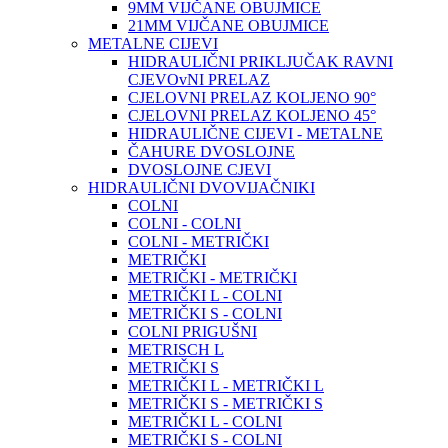
9MM VIJČANE OBUJMICE
21MM VIJČANE OBUJMICE
METALNE CIJEVI
HIDRAULIČNI PRIKLJUČAK RAVNI
CJEVOvNI PRELAZ
CJELOVNI PRELAZ KOLJENO 90°
CJELOVNI PRELAZ KOLJENO 45°
HIDRAULIČNE CIJEVI - METALNE
ČAHURE DVOSLOJNE
DVOSLOJNE CJEVI
HIDRAULIČNI DVOVIJAČNIKI
COLNI
COLNI - COLNI
COLNI - METRIČKI
METRIČKI
METRIČKI - METRIČKI
METRIČKI L - COLNI
METRIČKI S - COLNI
COLNI PRIGUŠNI
METRISCH L
METRIČKI S
METRIČKI L - METRIČKI L
METRIČKI S - METRIČKI S
METRIČKI L - COLNI
METRIČKI S - COLNI