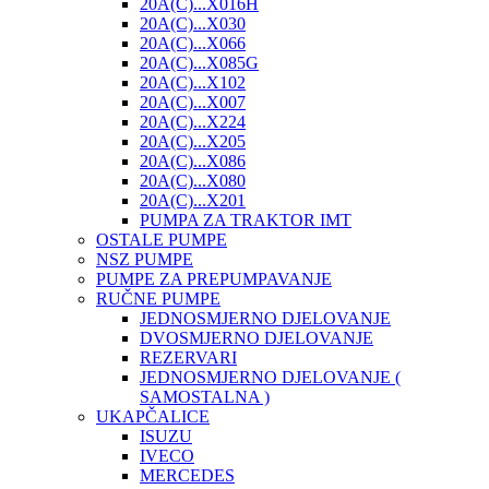
20A(C)...X016H
20A(C)...X030
20A(C)...X066
20A(C)...X085G
20A(C)...X102
20A(C)...X007
20A(C)...X224
20A(C)...X205
20A(C)...X086
20A(C)...X080
20A(C)...X201
PUMPA ZA TRAKTOR IMT
OSTALE PUMPE
NSZ PUMPE
PUMPE ZA PREPUMPAVANJE
RUČNE PUMPE
JEDNOSMJERNO DJELOVANJE
DVOSMJERNO DJELOVANJE
REZERVARI
JEDNOSMJERNO DJELOVANJE (
SAMOSTALNA )
UKAPČALICE
ISUZU
IVECO
MERCEDES