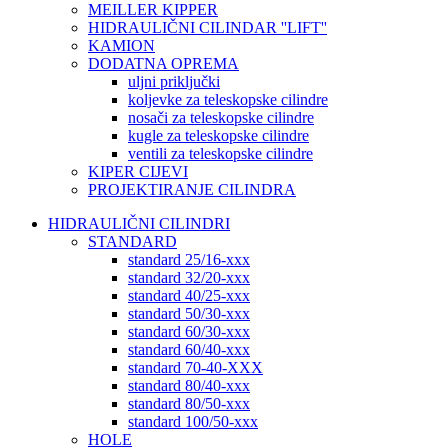
MEILLER KIPPER
HIDRAULIČNI CILINDAR ''LIFT''
KAMION
DODATNA OPREMA
uljni priključki
koljevke za teleskopske cilindre
nosači za teleskopske cilindre
kugle za teleskopske cilindre
ventili za teleskopske cilindre
KIPER CIJEVI
PROJEKTIRANJE CILINDRA
HIDRAULIČNI CILINDRI
STANDARD
standard 25/16-xxx
standard 32/20-xxx
standard 40/25-xxx
standard 50/30-xxx
standard 60/30-xxx
standard 60/40-xxx
standard 70-40-XXX
standard 80/40-xxx
standard 80/50-xxx
standard 100/50-xxx
HOLE