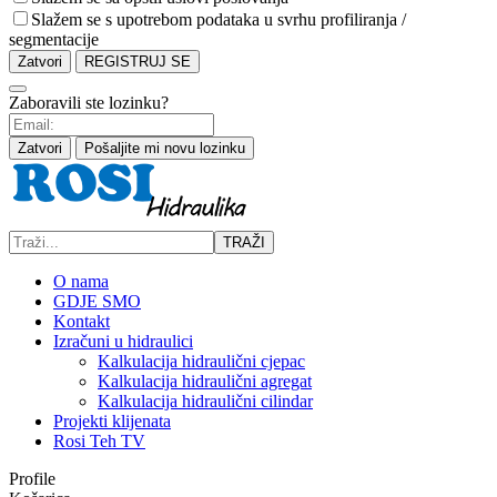
Slažem se s upotrebom podataka u svrhu profiliranja /
segmentacije
Zatvori
REGISTRUJ SE
Zaboravili ste lozinku?
Zatvori
Pošaljite mi novu lozinku
TRAŽI
O nama
GDJE SMO
Kontakt
Izračuni u hidraulici
Kalkulacija hidraulični cjepac
Kalkulacija hidraulični agregat
Kalkulacija hidraulični cilindar
Projekti klijenata
Rosi Teh TV
Profile