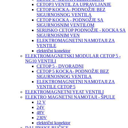
CETOP3 VENTIL ZA UPRAVLJANJE
CETOP KOCKA- PODNOŽJE BEZ
SIGURNOSNOG VENTILA
CETOP KOCKA - PODNOŽJE SA
SIGURNOSNIM VENTILOM
SERIJSKO CETOP PODNOŽJE - KOCKA SA
SIGURNOSNIM VEN
ELEKTROMAGNETNI NAMOTAJI ZA
VENTILE
električni konektor
ELEKTROMAGNETSKI MODULAR CETOP 5 -
NG10 VENTILI
CETOP 5 - DVORADNI
CETOP 5 KOCKA- PODNOŽJE BEZ
SIGURNOSNOG VENTILA
ELEKTROMAGNETNI NAMOTAJI ZA
VENTILE CETOP 5
ELEKTROMAGNETNI YEAT VENTILI
ELEKTRO MAGNETNI NAMOTAJI - ŠPULE
12 V
24V
48V
230V
električni konektor
DALJINSKE RUČICE