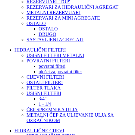
REZERVUARI 'TOP'
REZERVARI ZA HIDRAULIČNI AGREGAT
METALNI REZERVUARI
REZERVARI ZA MINI AGREGATE
OSTALO
OSTALO
DRUGO
SASTAVLJENI AGREGATI
HIDRAULIČNI FILTERI
USISNI FILTERI METALNI
POVRATNI FILTERI
povratni filteri
ulošci za povratni filter
CIJEVNI FILTERI
OSTALI FILTERI
FILTER TLAKA
USISNI FILTERI
3/4"
1 - 1/4
ČEP SPREMNIKA ULJA
METALNI ČEP ZA ULJEVANJE ULJA SA
OZRAČNIKOM
HIDRAULIČNE CIJEVI