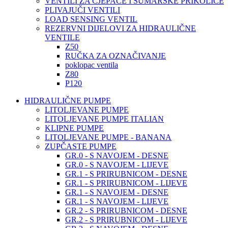
VENTILI ZA CJEPAČE I ŠUMARSKE PRIKOLICE
PLIVAJUČI VENTILI
LOAD SENSING VENTIL
REZERVNI DIJELOVI ZA HIDRAULIČNE
VENTILE
Z50
RUČKA ZA OZNAČIVANJE
poklopac ventila
Z80
P120
HIDRAULIČNE PUMPE
LITOLJEVANE PUMPE
LITOLJEVANE PUMPE ITALIAN
KLIPNE PUMPE
LITOLJEVANE PUMPE - BANANA
ZUPČASTE PUMPE
GR.0 - S NAVOJEM - DESNE
GR.0 - S NAVOJEM - LIJEVE
GR.1 - S PRIRUBNICOM - DESNE
GR.1 - S PRIRUBNICOM - LIJEVE
GR.1 - S NAVOJEM - DESNE
GR.1 - S NAVOJEM - LIJEVE
GR.2 - S PRIRUBNICOM - DESNE
GR.2 - S PRIRUBNICOM - LIJEVE