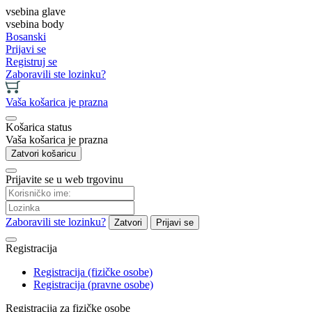
vsebina glave
vsebina body
Bosanski
Prijavi se
Registruj se
Zaboravili ste lozinku?
Vaša košarica je prazna
Košarica status
Vaša košarica je prazna
Zatvori košaricu
Prijavite se u web trgovinu
Zaboravili ste lozinku?
Zatvori
Prijavi se
Registracija
Registracija (fizičke osobe)
Registracija (pravne osobe)
Registracija za fizičke osobe