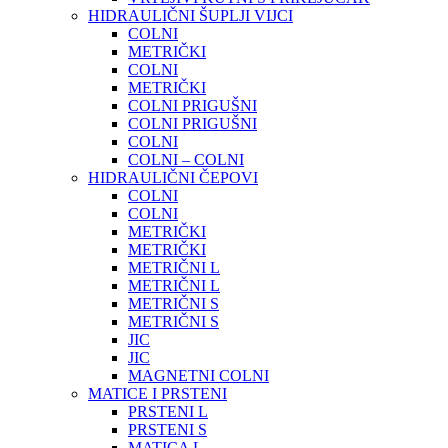
HIDRAULIČNI ŠUPLJI VIJCI
COLNI
METRIČKI
COLNI
METRIČKI
COLNI PRIGUŠNI
COLNI PRIGUŠNI
COLNI
COLNI – COLNI
HIDRAULIČNI ČEPOVI
COLNI
COLNI
METRIČKI
METRIČKI
METRIČNI L
METRIČNI L
METRIČNI S
METRIČNI S
JIC
JIC
MAGNETNI COLNI
MATICE I PRSTENI
PRSTENI L
PRSTENI S
MATICA L