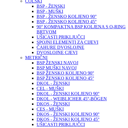
COLSKI
BSP - ŽENSKI
BSP - MUŠKI
BSP - ŽENSKO KOLJENO 90°
BSP - ŽENSKO KOLJENO 45°
90° KOMPAKTNA BSP KOLJENA S O-RING
BRTVOM
UŠICASTI PRIKLJUČCI
SPOJNI ELEMENTI ZA CIJEVI
ČAHURE DVOSLOJNE
DVOSLOJNE CJEVI
METRIČNI
BSP ŽENSKI NAVOJ
BSP MUŠKI NAVOJ
BSP ŽENSKO KOLJENO 90°
BSP ŽENSKO KOLJENO 45°
DKOL - ŽENSKI
CEL - MUŠKI
DKOL - ŽENSKI KOLJENO 90°
DKOL - WEIBLICHER 45°-BÖGEN
DKOS - ŽENSKI
CES - MUŠKI
DKOS - ŽENSKI KOLJENO 90°
DKOS - ŽENSKI KOLJENO 45°
UŠICASTI PRIKLJUČCI