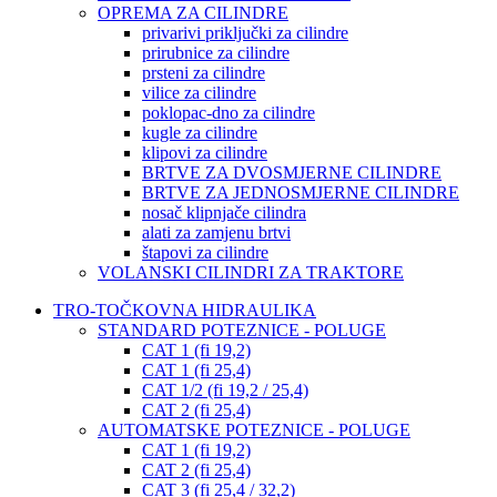
OPREMA ZA CILINDRE
privarivi priključki za cilindre
prirubnice za cilindre
prsteni za cilindre
vilice za cilindre
poklopac-dno za cilindre
kugle za cilindre
klipovi za cilindre
BRTVE ZA DVOSMJERNE CILINDRE
BRTVE ZA JEDNOSMJERNE CILINDRE
nosač klipnjače cilindra
alati za zamjenu brtvi
štapovi za cilindre
VOLANSKI CILINDRI ZA TRAKTORE
TRO-TOČKOVNA HIDRAULIKA
STANDARD POTEZNICE - POLUGE
CAT 1 (fi 19,2)
CAT 1 (fi 25,4)
CAT 1/2 (fi 19,2 / 25,4)
CAT 2 (fi 25,4)
AUTOMATSKE POTEZNICE - POLUGE
CAT 1 (fi 19,2)
CAT 2 (fi 25,4)
CAT 3 (fi 25,4 / 32,2)