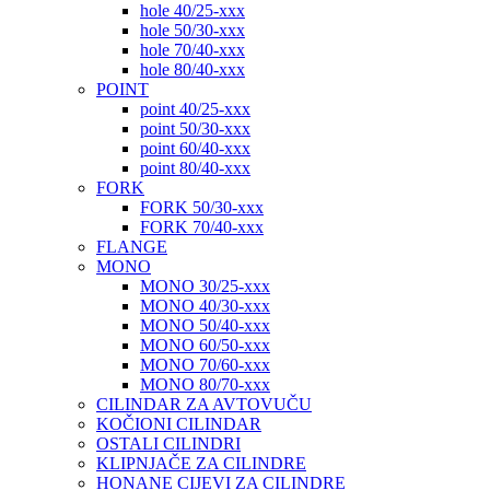
hole 40/25-xxx
hole 50/30-xxx
hole 70/40-xxx
hole 80/40-xxx
POINT
point 40/25-xxx
point 50/30-xxx
point 60/40-xxx
point 80/40-xxx
FORK
FORK 50/30-xxx
FORK 70/40-xxx
FLANGE
MONO
MONO 30/25-xxx
MONO 40/30-xxx
MONO 50/40-xxx
MONO 60/50-xxx
MONO 70/60-xxx
MONO 80/70-xxx
CILINDAR ZA AVTOVUČU
KOČIONI CILINDAR
OSTALI CILINDRI
KLIPNJAČE ZA CILINDRE
HONANE CIJEVI ZA CILINDRE