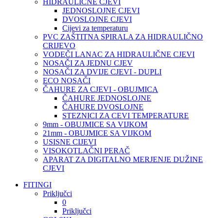
HIDRAULIČNE CJEVI
JEDNOSLOJNE CJEVI
DVOSLOJNE CJEVI
Cijevi za temperaturu
PVC ZAŠTITNA SPIRALA ZA HIDRAULIČNO
CRIJEVO
VODEČI LANAC ZA HIDRAULIČNE CJEVI
NOSAČI ZA JEDNU CJEV
NOSAČI ZA DVIJE CJEVI - DUPLI
ECO NOSAČI
ČAHURE ZA CJEVI - OBUJMICA
ČAHURE JEDNOSLOJNE
ČAHURE DVOSLOJNE
STEZNICI ZA CEVI TEMPERATURE
9mm - OBUJMICE SA VIJKOM
21mm - OBUJMICE SA VIJKOM
USISNE CIJEVI
VISOKOTLAČNI PERAČ
APARAT ZA DIGITALNO MERJENJE DUŽINE
CJEVI
FITINGI
Priključci
0
Priključci