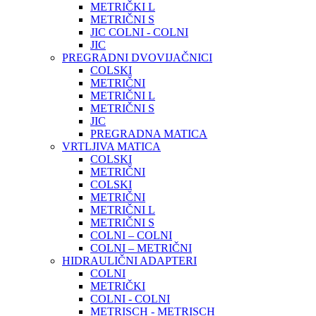
METRIČKI L
METRIČNI S
JIC COLNI - COLNI
JIC
PREGRADNI DVOVIJAČNICI
COLSKI
METRIČNI
METRIČNI L
METRIČNI S
JIC
PREGRADNA MATICA
VRTLJIVA MATICA
COLSKI
METRIČNI
COLSKI
METRIČNI
METRIČNI L
METRIČNI S
COLNI – COLNI
COLNI – METRIČNI
HIDRAULIČNI ADAPTERI
COLNI
METRIČKI
COLNI - COLNI
METRISCH - METRISCH