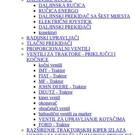
DALJINSKA RUČICA
RUČICA ENERGO
DALJINSKI PREKIDAČ SA ŠEST MIJESTA
ELEKTRIČNI JOYSTICK
DALJINSKI PREKIDAČI
konektori
RADIJSKI UPRAVLJAČI
TLAČNI PREKIDAČI
PROPORCIONALNI VENTILI
VENTILI ZA TRAKTORE - PRIKLJUČCI I
KOČNICE
kočni ventili
IMT - Traktor
FIAT - Traktor
MF - Traktor
JOHN DEERE - Traktor
DEUTZ - Traktor
kiper ventil
okopavač
obračajuči ventil
hidraulični ventili za marker
VENTIL ZA UPRAVLJANJE KOTAČIMA
FORD - Traktor
RAZŠIRENJE TRAKTORSKIH KIPER IZLAZA