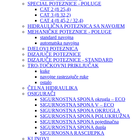
SPECIAL POTEZNICE - POLUGE
CAT 2 (fi 25,4)
CAT 3 (fi 32,2)
CAT 4 (fi 45,2 / 32,4)
HIDRAULIČNA POTEZNICA SA NAVOJEM
MEHANIČKE POTEZNICE - POLUGE
standard navojna
automatska navojna
DJELOVI POTEZNICA
DIZAJUČE POTEZNICE
DIZAJUČE POTEZNICE - STANDARD
TRO-TOČKOVNI PRIKLJUČAK
kuke
navojne rastezajuče ruke
ostalo
ČELNA HIDRAULIKA
OSIGURAČI
SIGURNOSTNA SPONA okrugla – ECO
SIGURNOSTNA SPONA V – ECO
SIGURNOSTNA SPONA OKRUGLA
SIGURNOSTNA SPONA POLUKRUŽNA
SIGURNOSTNA SPONA pojedinačna
SIGURNOSTNA SPONA dupla
SIGURNOSNA RASCIJEPKA
KLINOVI