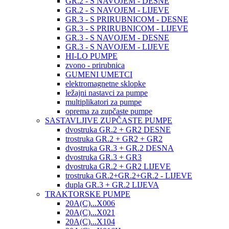
GR.2 - S NAVOJEM - DESNE
GR.2 - S NAVOJEM - LIJEVE
GR.3 - S PRIRUBNICOM - DESNE
GR.3 - S PRIRUBNICOM - LIJEVE
GR.3 - S NAVOJEM - DESNE
GR.3 - S NAVOJEM - LIJEVE
HI-LO PUMPE
zvono - prirubnica
GUMENI UMETCI
elektromagnetne sklopke
ležajni nastavci za pumpe
multiplikatori za pumpe
oprema za zupčaste pumpe
SASTAVLJIVE ZUPČASTE PUMPE
dvostruka GR.2 + GR2 DESNE
trostruka GR.2 + GR2 + GR2
dvostruka GR.3 + GR.2 DESNA
dvostruka GR.3 + GR3
dvostruka GR.2 + GR2 LIJEVE
trostruka GR.2+GR.2+GR.2 - LIJEVE
dupla GR.3 + GR.2 LIJEVA
TRAKTORSKE PUMPE
20A(C)...X006
20A(C)...X021
20A(C)...X104