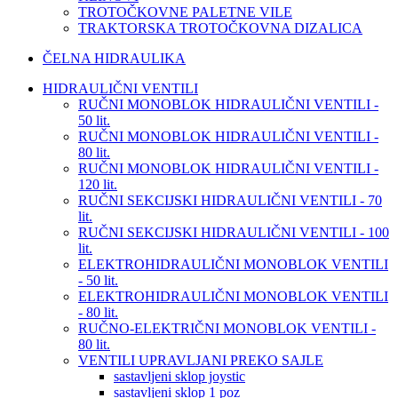
TROTOČKOVNE PALETNE VILE
TRAKTORSKA TROTOČKOVNA DIZALICA
ČELNA HIDRAULIKA
HIDRAULIČNI VENTILI
RUČNI MONOBLOK HIDRAULIČNI VENTILI -
50 lit.
RUČNI MONOBLOK HIDRAULIČNI VENTILI -
80 lit.
RUČNI MONOBLOK HIDRAULIČNI VENTILI -
120 lit.
RUČNI SEKCIJSKI HIDRAULIČNI VENTILI - 70
lit.
RUČNI SEKCIJSKI HIDRAULIČNI VENTILI - 100
lit.
ELEKTROHIDRAULIČNI MONOBLOK VENTILI
- 50 lit.
ELEKTROHIDRAULIČNI MONOBLOK VENTILI
- 80 lit.
RUČNO-ELEKTRIČNI MONOBLOK VENTILI -
80 lit.
VENTILI UPRAVLJANI PREKO SAJLE
sastavljeni sklop joystic
sastavljeni sklop 1 poz