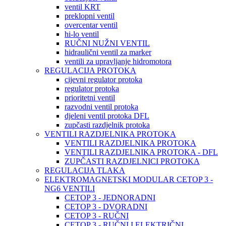
ventil KRT
preklopni ventil
overcentar ventil
hi-lo ventil
RUČNI NUŽNI VENTIL
hidraulični ventil za marker
ventili za upravljanje hidromotora
REGULACIJA PROTOKA
cijevni regulator protoka
regulator protoka
prioritetni ventil
razvodni ventil protoka
djeleni ventil protoka DFL
zupčasti razdjelnik protoka
VENTILI RAZDJELNIKA PROTOKA
VENTILI RAZDJELNIKA PROTOKA
VENTILI RAZDJELNIKA PROTOKA - DFL
ZUPČASTI RAZDJELNICI PROTOKA
REGULACIJA TLAKA
ELEKTROMAGNETSKI MODULAR CETOP 3 -
NG6 VENTILI
CETOP 3 - JEDNORADNI
CETOP 3 - DVORADNI
CETOP 3 - RUČNI
CETOP 3 - RUČNI I ELEKTRIČNI