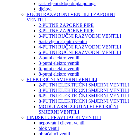
sastavljeni sklop dupla poluga
djelovi
RUČNI RAZVODNI VENTILI I ZAPORNI
VENTILI
2-PUTNE ZAPORNE PIPE
3-PUTNE ZAPORNE PIPE
3-PUTNI RUČNI RAZVODNI VENTILI
Sastavljeni 2-putni ventili
4-PUTNI RUČNI RAZVODNI VENTILI
6-PUTNI RUČNI RAZVODNI VENTILI
2-putni elektro ventili
3-putni elektro ventili
6-putni elektro ventili
8-putni elektro ventili
ELEKTRIČNI SMJERNI VENTILI
2-PUTNI ELEKTRIČNI SMJERNI VENTILI
3-PUTNI ELEKTRIČNI SMJERNI VENTILI
6-PUTNI ELEKTRIČNI SMJERNI VENTILI
8-PUTNI ELEKTRIČNI SMJERNI VENTILI
MODULARNI 2-PUTNI ELEKTRIČNI
SMJERNI VENTILI
LINIJSKI-UPRAVLJAČKI VENTILI
nepovratni cijevni ventil
blok ventil
obračajuči ventil