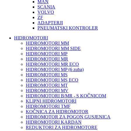
MAN
SCANIA
VOLVO
ZF
ADAPTERJI
PNEUMATSKI KONTROLER
HIDROMOTORI
HIDROMOTORI MM
HIDROMOTORI MM SIDE
HIDROMOTORI MP
HIDROMOTORI MR
HIDROMOTORI MR ECO
HIDROMOTORI MP (6 zuba)
HIDROMOTORI MS
HIDROMOTORI MS ECO
HIDROMOTORI MT
HIDROMOTORI MV
HIDROMOTORI B/MR - S KOČNICOM
KLIPNI HIDROMOTORI
HIDROMOTORI TMF
KOČNICA ZA HIDROMOTOR
HIDROMOTOR ZA POGON GUSJENICA
HIDROMOTORI KARDAN
REDUKTORI ZA HIDROMOTORE