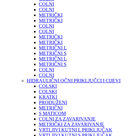
COLNI
COLNI
METRIČKI
METRIČKI
COLNI
COLNI
METRIČKI
METRIČKI
METRIČNI L
METRIČNI S
METRIČNI L
METRIČNI S
COLNI
COLNI
HIDRAULIČNI OČNI PRIKLJUČCI I CIJEVI
COLSKI
COLSKI
KRATKI
PRODUŽENI
METRIČNI
S MATICOM
COLNI ZA ZAVARIVANJE
METRIČKI ZA ZAVARIVANJE
VRTLJIVI KUTNI L PRIKLJUČAK
VRTLJIVI KUTNI S PRIKLJUČAK