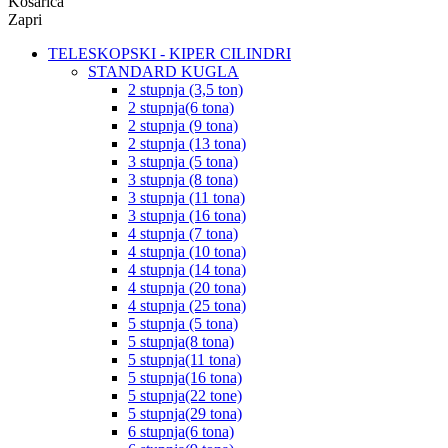
Košarica
Zapri
TELESKOPSKI - KIPER CILINDRI
STANDARD KUGLA
2 stupnja (3,5 ton)
2 stupnja(6 tona)
2 stupnja (9 tona)
2 stupnja (13 tona)
3 stupnja (5 tona)
3 stupnja (8 tona)
3 stupnja (11 tona)
3 stupnja (16 tona)
4 stupnja (7 tona)
4 stupnja (10 tona)
4 stupnja (14 tona)
4 stupnja (20 tona)
4 stupnja (25 tona)
5 stupnja (5 tona)
5 stupnja(8 tona)
5 stupnja(11 tona)
5 stupnja(16 tona)
5 stupnja(22 tone)
5 stupnja(29 tona)
6 stupnja(6 tona)