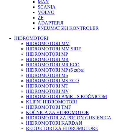
MAN
SCANIA
VOLVO
ZF
ADAPTERJI
PNEUMATSKI KONTROLER
HIDROMOTORI
HIDROMOTORI MM
HIDROMOTORI MM SIDE
HIDROMOTORI MP
HIDROMOTORI MR
HIDROMOTORI MR ECO
HIDROMOTORI MP (6 zuba)
HIDROMOTORI MS
HIDROMOTORI MS ECO
HIDROMOTORI MT
HIDROMOTORI MV
HIDROMOTORI B/MR - S KOČNICOM
KLIPNI HIDROMOTORI
HIDROMOTORI TMF
KOČNICA ZA HIDROMOTOR
HIDROMOTOR ZA POGON GUSJENICA
HIDROMOTORI KARDAN
REDUKTORI ZA HIDROMOTORE