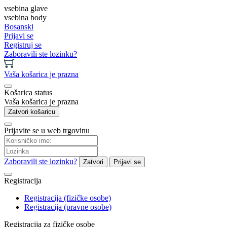
vsebina glave
vsebina body
Bosanski
Prijavi se
Registruj se
Zaboravili ste lozinku?
Vaša košarica je prazna
Košarica status
Vaša košarica je prazna
Zatvori košaricu
Prijavite se u web trgovinu
Zaboravili ste lozinku?
Zatvori
Prijavi se
Registracija
Registracija (fizičke osobe)
Registracija (pravne osobe)
Registracija za fizičke osobe