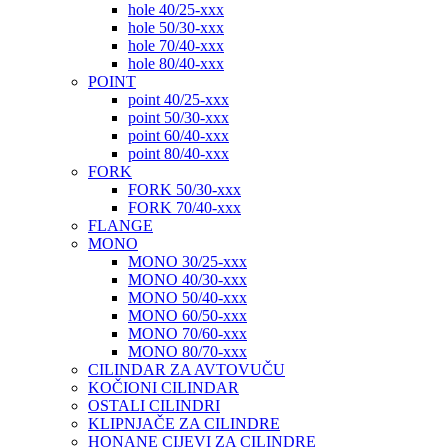
hole 40/25-xxx
hole 50/30-xxx
hole 70/40-xxx
hole 80/40-xxx
POINT
point 40/25-xxx
point 50/30-xxx
point 60/40-xxx
point 80/40-xxx
FORK
FORK 50/30-xxx
FORK 70/40-xxx
FLANGE
MONO
MONO 30/25-xxx
MONO 40/30-xxx
MONO 50/40-xxx
MONO 60/50-xxx
MONO 70/60-xxx
MONO 80/70-xxx
CILINDAR ZA AVTOVUČU
KOČIONI CILINDAR
OSTALI CILINDRI
KLIPNJAČE ZA CILINDRE
HONANE CIJEVI ZA CILINDRE