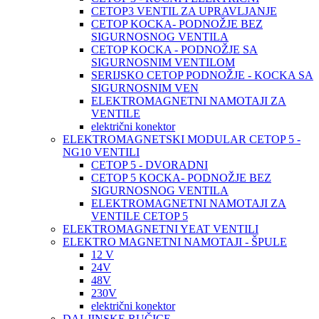
CETOP3 VENTIL ZA UPRAVLJANJE
CETOP KOCKA- PODNOŽJE BEZ
SIGURNOSNOG VENTILA
CETOP KOCKA - PODNOŽJE SA
SIGURNOSNIM VENTILOM
SERIJSKO CETOP PODNOŽJE - KOCKA SA
SIGURNOSNIM VEN
ELEKTROMAGNETNI NAMOTAJI ZA
VENTILE
električni konektor
ELEKTROMAGNETSKI MODULAR CETOP 5 -
NG10 VENTILI
CETOP 5 - DVORADNI
CETOP 5 KOCKA- PODNOŽJE BEZ
SIGURNOSNOG VENTILA
ELEKTROMAGNETNI NAMOTAJI ZA
VENTILE CETOP 5
ELEKTROMAGNETNI YEAT VENTILI
ELEKTRO MAGNETNI NAMOTAJI - ŠPULE
12 V
24V
48V
230V
električni konektor
DALJINSKE RUČICE