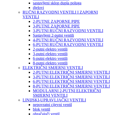
sastavljeni sklop dupla poluga
djelovi
RUČNI RAZVODNI VENTILI I ZAPORNI
VENTILI
2-PUTNE ZAPORNE PIPE
3-PUTNE ZAPORNE PIPE
3-PUTNI RUČNI RAZVODNI VENTILI
Sastavljeni 2-putni ventili
4-PUTNI RUČNI RAZVODNI VENTILI
6-PUTNI RUČNI RAZVODNI VENTILI
2-putni elektro ventili
3-putni elektro ventili
6-putni elektro ventili
8-putni elektro ventili
ELEKTRIČNI SMJERNI VENTILI
2-PUTNI ELEKTRIČNI SMJERNI VENTILI
3-PUTNI ELEKTRIČNI SMJERNI VENTILI
6-PUTNI ELEKTRIČNI SMJERNI VENTILI
8-PUTNI ELEKTRIČNI SMJERNI VENTILI
MODULARNI 2-PUTNI ELEKTRIČNI
SMJERNI VENTILI
LINIJSKI-UPRAVLJAČKI VENTILI
nepovratni cijevni ventil
blok ventil
obračajuči ventil