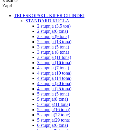
Košarica
Zapri
TELESKOPSKI - KIPER CILINDRI
STANDARD KUGLA
2 stupnja (3,5 ton)
2 stupnja(6 tona)
2 stupnja (9 tona)
2 stupnja (13 tona)
3 stupnja (5 tona)
3 stupnja (8 tona)
3 stupnja (11 tona)
3 stupnja (16 tona)
4 stupnja (7 tona)
4 stupnja (10 tona)
4 stupnja (14 tona)
4 stupnja (20 tona)
4 stupnja (25 tona)
5 stupnja (5 tona)
5 stupnja(8 tona)
5 stupnja(11 tona)
5 stupnja(16 tona)
5 stupnja(22 tone)
5 stupnja(29 tona)
6 stupnja(6 tona)