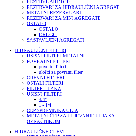
REZERVUARI 'TOP'
REZERVARI ZA HIDRAULIČNI AGREGAT
METALNI REZERVUARI
REZERVARI ZA MINI AGREGATE
OSTALO
OSTALO
DRUGO
SASTAVLJENI AGREGATI
HIDRAULIČNI FILTERI
USISNI FILTERI METALNI
POVRATNI FILTERI
povratni filteri
ulošci za povratni filter
CIJEVNI FILTERI
OSTALI FILTERI
FILTER TLAKA
USISNI FILTERI
3/4"
1 - 1/4
ČEP SPREMNIKA ULJA
METALNI ČEP ZA ULJEVANJE ULJA SA
OZRAČNIKOM
HIDRAULIČNE CIJEVI