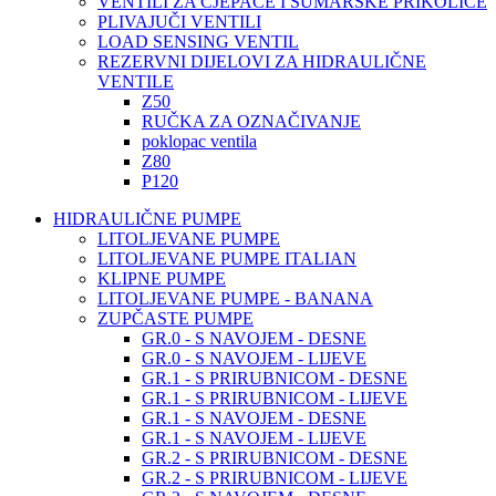
VENTILI ZA CJEPAČE I ŠUMARSKE PRIKOLICE
PLIVAJUČI VENTILI
LOAD SENSING VENTIL
REZERVNI DIJELOVI ZA HIDRAULIČNE
VENTILE
Z50
RUČKA ZA OZNAČIVANJE
poklopac ventila
Z80
P120
HIDRAULIČNE PUMPE
LITOLJEVANE PUMPE
LITOLJEVANE PUMPE ITALIAN
KLIPNE PUMPE
LITOLJEVANE PUMPE - BANANA
ZUPČASTE PUMPE
GR.0 - S NAVOJEM - DESNE
GR.0 - S NAVOJEM - LIJEVE
GR.1 - S PRIRUBNICOM - DESNE
GR.1 - S PRIRUBNICOM - LIJEVE
GR.1 - S NAVOJEM - DESNE
GR.1 - S NAVOJEM - LIJEVE
GR.2 - S PRIRUBNICOM - DESNE
GR.2 - S PRIRUBNICOM - LIJEVE