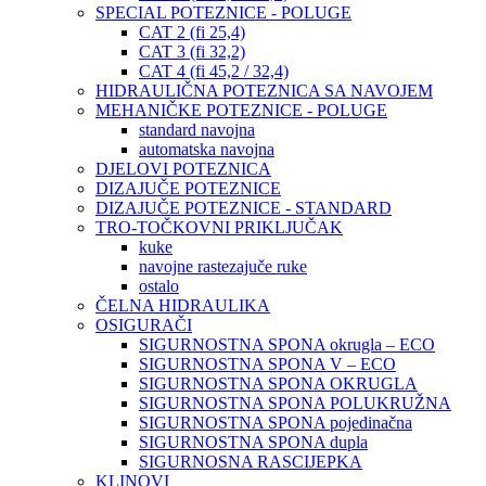
SPECIAL POTEZNICE - POLUGE
CAT 2 (fi 25,4)
CAT 3 (fi 32,2)
CAT 4 (fi 45,2 / 32,4)
HIDRAULIČNA POTEZNICA SA NAVOJEM
MEHANIČKE POTEZNICE - POLUGE
standard navojna
automatska navojna
DJELOVI POTEZNICA
DIZAJUČE POTEZNICE
DIZAJUČE POTEZNICE - STANDARD
TRO-TOČKOVNI PRIKLJUČAK
kuke
navojne rastezajuče ruke
ostalo
ČELNA HIDRAULIKA
OSIGURAČI
SIGURNOSTNA SPONA okrugla – ECO
SIGURNOSTNA SPONA V – ECO
SIGURNOSTNA SPONA OKRUGLA
SIGURNOSTNA SPONA POLUKRUŽNA
SIGURNOSTNA SPONA pojedinačna
SIGURNOSTNA SPONA dupla
SIGURNOSNA RASCIJEPKA
KLINOVI