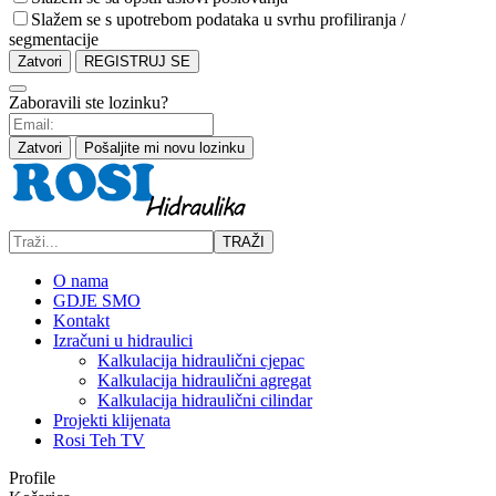
Slažem se s upotrebom podataka u svrhu profiliranja /
segmentacije
Zatvori
REGISTRUJ SE
Zaboravili ste lozinku?
Zatvori
Pošaljite mi novu lozinku
TRAŽI
O nama
GDJE SMO
Kontakt
Izračuni u hidraulici
Kalkulacija hidraulični cjepac
Kalkulacija hidraulični agregat
Kalkulacija hidraulični cilindar
Projekti klijenata
Rosi Teh TV
Profile