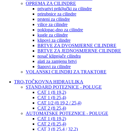
OPREMA ZA CILINDRE
privarivi priključki za cilindre
prirubnice za cilindre
prsteni za cilindre
vilice za cilindre
poklopac-dno za cilindre
kugle za cilindre
klipovi za cilindre
BRTVE ZA DVOSMJERNE CILINDRE
BRTVE ZA JEDNOSMJERNE CILINDRE
nosač klipnjače cilindra
alati za zamjenu brtvi
štapovi za cilindre
VOLANSKI CILINDRI ZA TRAKTORE
TRO-TOČKOVNA HIDRAULIKA
STANDARD POTEZNICE - POLUGE
CAT 1 (fi 19,2)
CAT 1 (fi 25,4)
CAT 1/2 (fi 19,2 / 25,4)
CAT 2 (fi 25,4)
AUTOMATSKE POTEZNICE - POLUGE
CAT 1 (fi 19,2)
CAT 2 (fi 25,4)
CAT 3 (fi 25,4 / 32,2)