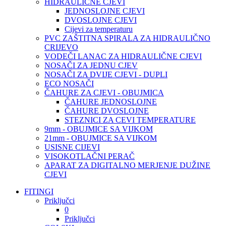
HIDRAULIČNE CJEVI
JEDNOSLOJNE CJEVI
DVOSLOJNE CJEVI
Cijevi za temperaturu
PVC ZAŠTITNA SPIRALA ZA HIDRAULIČNO
CRIJEVO
VODEČI LANAC ZA HIDRAULIČNE CJEVI
NOSAČI ZA JEDNU CJEV
NOSAČI ZA DVIJE CJEVI - DUPLI
ECO NOSAČI
ČAHURE ZA CJEVI - OBUJMICA
ČAHURE JEDNOSLOJNE
ČAHURE DVOSLOJNE
STEZNICI ZA CEVI TEMPERATURE
9mm - OBUJMICE SA VIJKOM
21mm - OBUJMICE SA VIJKOM
USISNE CIJEVI
VISOKOTLAČNI PERAČ
APARAT ZA DIGITALNO MERJENJE DUŽINE
CJEVI
FITINGI
Priključci
0
Priključci