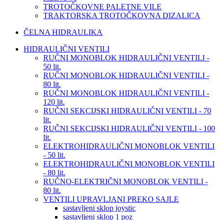
TROTOČKOVNE PALETNE VILE
TRAKTORSKA TROTOČKOVNA DIZALICA
ČELNA HIDRAULIKA
HIDRAULIČNI VENTILI
RUČNI MONOBLOK HIDRAULIČNI VENTILI -
50 lit.
RUČNI MONOBLOK HIDRAULIČNI VENTILI -
80 lit.
RUČNI MONOBLOK HIDRAULIČNI VENTILI -
120 lit.
RUČNI SEKCIJSKI HIDRAULIČNI VENTILI - 70
lit.
RUČNI SEKCIJSKI HIDRAULIČNI VENTILI - 100
lit.
ELEKTROHIDRAULIČNI MONOBLOK VENTILI
- 50 lit.
ELEKTROHIDRAULIČNI MONOBLOK VENTILI
- 80 lit.
RUČNO-ELEKTRIČNI MONOBLOK VENTILI -
80 lit.
VENTILI UPRAVLJANI PREKO SAJLE
sastavljeni sklop joystic
sastavljeni sklop 1 poz