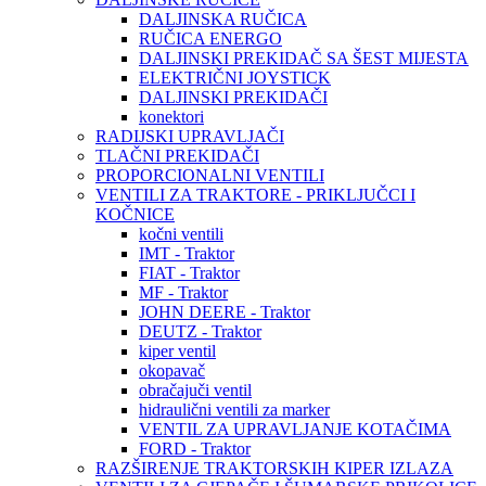
DALJINSKA RUČICA
RUČICA ENERGO
DALJINSKI PREKIDAČ SA ŠEST MIJESTA
ELEKTRIČNI JOYSTICK
DALJINSKI PREKIDAČI
konektori
RADIJSKI UPRAVLJAČI
TLAČNI PREKIDAČI
PROPORCIONALNI VENTILI
VENTILI ZA TRAKTORE - PRIKLJUČCI I
KOČNICE
kočni ventili
IMT - Traktor
FIAT - Traktor
MF - Traktor
JOHN DEERE - Traktor
DEUTZ - Traktor
kiper ventil
okopavač
obračajuči ventil
hidraulični ventili za marker
VENTIL ZA UPRAVLJANJE KOTAČIMA
FORD - Traktor
RAZŠIRENJE TRAKTORSKIH KIPER IZLAZA