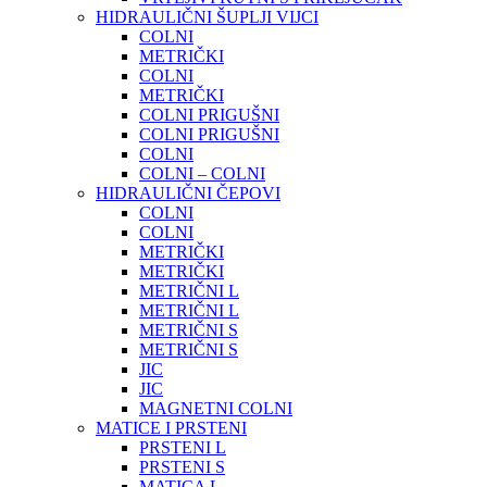
HIDRAULIČNI ŠUPLJI VIJCI
COLNI
METRIČKI
COLNI
METRIČKI
COLNI PRIGUŠNI
COLNI PRIGUŠNI
COLNI
COLNI – COLNI
HIDRAULIČNI ČEPOVI
COLNI
COLNI
METRIČKI
METRIČKI
METRIČNI L
METRIČNI L
METRIČNI S
METRIČNI S
JIC
JIC
MAGNETNI COLNI
MATICE I PRSTENI
PRSTENI L
PRSTENI S
MATICA L