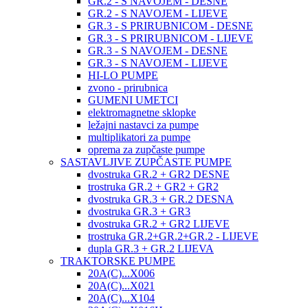
GR.2 - S NAVOJEM - DESNE
GR.2 - S NAVOJEM - LIJEVE
GR.3 - S PRIRUBNICOM - DESNE
GR.3 - S PRIRUBNICOM - LIJEVE
GR.3 - S NAVOJEM - DESNE
GR.3 - S NAVOJEM - LIJEVE
HI-LO PUMPE
zvono - prirubnica
GUMENI UMETCI
elektromagnetne sklopke
ležajni nastavci za pumpe
multiplikatori za pumpe
oprema za zupčaste pumpe
SASTAVLJIVE ZUPČASTE PUMPE
dvostruka GR.2 + GR2 DESNE
trostruka GR.2 + GR2 + GR2
dvostruka GR.3 + GR.2 DESNA
dvostruka GR.3 + GR3
dvostruka GR.2 + GR2 LIJEVE
trostruka GR.2+GR.2+GR.2 - LIJEVE
dupla GR.3 + GR.2 LIJEVA
TRAKTORSKE PUMPE
20A(C)...X006
20A(C)...X021
20A(C)...X104