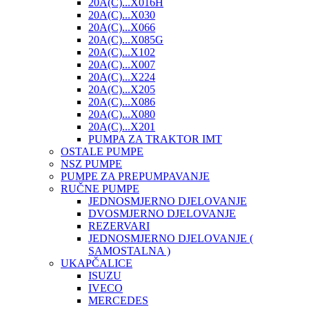
20A(C)...X016H
20A(C)...X030
20A(C)...X066
20A(C)...X085G
20A(C)...X102
20A(C)...X007
20A(C)...X224
20A(C)...X205
20A(C)...X086
20A(C)...X080
20A(C)...X201
PUMPA ZA TRAKTOR IMT
OSTALE PUMPE
NSZ PUMPE
PUMPE ZA PREPUMPAVANJE
RUČNE PUMPE
JEDNOSMJERNO DJELOVANJE
DVOSMJERNO DJELOVANJE
REZERVARI
JEDNOSMJERNO DJELOVANJE (
SAMOSTALNA )
UKAPČALICE
ISUZU
IVECO
MERCEDES