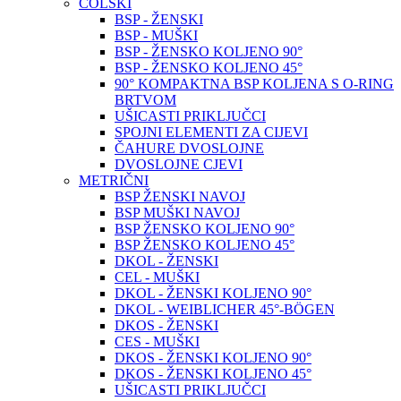
COLSKI
BSP - ŽENSKI
BSP - MUŠKI
BSP - ŽENSKO KOLJENO 90°
BSP - ŽENSKO KOLJENO 45°
90° KOMPAKTNA BSP KOLJENA S O-RING
BRTVOM
UŠICASTI PRIKLJUČCI
SPOJNI ELEMENTI ZA CIJEVI
ČAHURE DVOSLOJNE
DVOSLOJNE CJEVI
METRIČNI
BSP ŽENSKI NAVOJ
BSP MUŠKI NAVOJ
BSP ŽENSKO KOLJENO 90°
BSP ŽENSKO KOLJENO 45°
DKOL - ŽENSKI
CEL - MUŠKI
DKOL - ŽENSKI KOLJENO 90°
DKOL - WEIBLICHER 45°-BÖGEN
DKOS - ŽENSKI
CES - MUŠKI
DKOS - ŽENSKI KOLJENO 90°
DKOS - ŽENSKI KOLJENO 45°
UŠICASTI PRIKLJUČCI