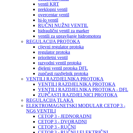
ventil KRT
preklopni ventil
overcentar ventil
hi-lo ventil
RUČNI NUŽNI VENTIL
hidraulični ventil za marker
ventili za upravljanje hidromotora
REGULACIJA PROTOKA
cijevni regulator protoka
regulator protoka
prioritetni ventil
razvodni ventil protoka
djeleni ventil protoka DFL
zupčasti razdjelnik protoka
VENTILI RAZDJELNIKA PROTOKA
VENTILI RAZDJELNIKA PROTOKA
VENTILI RAZDJELNIKA PROTOKA - DFL
ZUPČASTI RAZDJELNICI PROTOKA
REGULACIJA TLAKA
ELEKTROMAGNETSKI MODULAR CETOP 3 -
NG6 VENTILI
CETOP 3 - JEDNORADNI
CETOP 3 - DVORADNI
CETOP 3 - RUČNI
CETOP 3 - RUČNI I ELEKTRIČNI