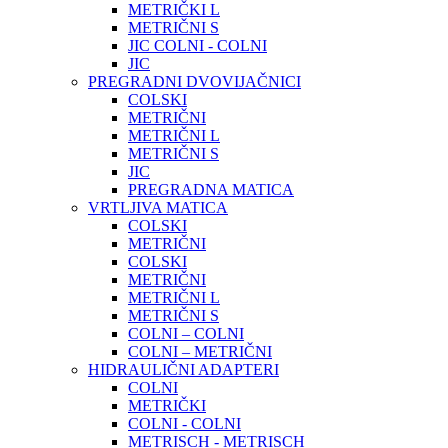
METRIČKI L
METRIČNI S
JIC COLNI - COLNI
JIC
PREGRADNI DVOVIJAČNICI
COLSKI
METRIČNI
METRIČNI L
METRIČNI S
JIC
PREGRADNA MATICA
VRTLJIVA MATICA
COLSKI
METRIČNI
COLSKI
METRIČNI
METRIČNI L
METRIČNI S
COLNI – COLNI
COLNI – METRIČNI
HIDRAULIČNI ADAPTERI
COLNI
METRIČKI
COLNI - COLNI
METRISCH - METRISCH