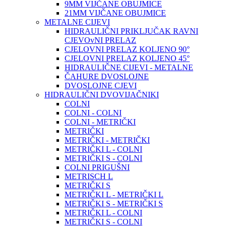
9MM VIJČANE OBUJMICE
21MM VIJČANE OBUJMICE
METALNE CIJEVI
HIDRAULIČNI PRIKLJUČAK RAVNI
CJEVOvNI PRELAZ
CJELOVNI PRELAZ KOLJENO 90°
CJELOVNI PRELAZ KOLJENO 45°
HIDRAULIČNE CIJEVI - METALNE
ČAHURE DVOSLOJNE
DVOSLOJNE CJEVI
HIDRAULIČNI DVOVIJAČNIKI
COLNI
COLNI - COLNI
COLNI - METRIČKI
METRIČKI
METRIČKI - METRIČKI
METRIČKI L - COLNI
METRIČKI S - COLNI
COLNI PRIGUŠNI
METRISCH L
METRIČKI S
METRIČKI L - METRIČKI L
METRIČKI S - METRIČKI S
METRIČKI L - COLNI
METRIČKI S - COLNI