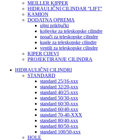
MEILLER KIPPER
HIDRAULIČNI CILINDAR ''LIFT''
KAMION
DODATNA OPREMA
uljni priključki
koljevke za teleskopske cilindre
nosači za teleskopske cilindre
kugle za teleskopske cilindre
ventili za teleskopske cilindre
KIPER CIJEVI
PROJEKTIRANJE CILINDRA
HIDRAULIČNI CILINDRI
STANDARD
standard 25/16-xxx
standard 32/20-xxx
standard 40/25-xxx
standard 50/30-xxx
standard 60/30-xxx
standard 60/40-xxx
standard 70-40-XXX
standard 80/40-xxx
standard 80/50-xxx
standard 100/50-xxx
HOLE