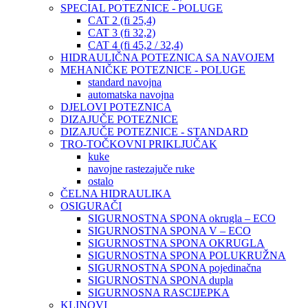
SPECIAL POTEZNICE - POLUGE
CAT 2 (fi 25,4)
CAT 3 (fi 32,2)
CAT 4 (fi 45,2 / 32,4)
HIDRAULIČNA POTEZNICA SA NAVOJEM
MEHANIČKE POTEZNICE - POLUGE
standard navojna
automatska navojna
DJELOVI POTEZNICA
DIZAJUČE POTEZNICE
DIZAJUČE POTEZNICE - STANDARD
TRO-TOČKOVNI PRIKLJUČAK
kuke
navojne rastezajuče ruke
ostalo
ČELNA HIDRAULIKA
OSIGURAČI
SIGURNOSTNA SPONA okrugla – ECO
SIGURNOSTNA SPONA V – ECO
SIGURNOSTNA SPONA OKRUGLA
SIGURNOSTNA SPONA POLUKRUŽNA
SIGURNOSTNA SPONA pojedinačna
SIGURNOSTNA SPONA dupla
SIGURNOSNA RASCIJEPKA
KLINOVI