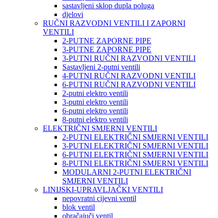
sastavljeni sklop dupla poluga
djelovi
RUČNI RAZVODNI VENTILI I ZAPORNI
VENTILI
2-PUTNE ZAPORNE PIPE
3-PUTNE ZAPORNE PIPE
3-PUTNI RUČNI RAZVODNI VENTILI
Sastavljeni 2-putni ventili
4-PUTNI RUČNI RAZVODNI VENTILI
6-PUTNI RUČNI RAZVODNI VENTILI
2-putni elektro ventili
3-putni elektro ventili
6-putni elektro ventili
8-putni elektro ventili
ELEKTRIČNI SMJERNI VENTILI
2-PUTNI ELEKTRIČNI SMJERNI VENTILI
3-PUTNI ELEKTRIČNI SMJERNI VENTILI
6-PUTNI ELEKTRIČNI SMJERNI VENTILI
8-PUTNI ELEKTRIČNI SMJERNI VENTILI
MODULARNI 2-PUTNI ELEKTRIČNI
SMJERNI VENTILI
LINIJSKI-UPRAVLJAČKI VENTILI
nepovratni cijevni ventil
blok ventil
obračajuči ventil