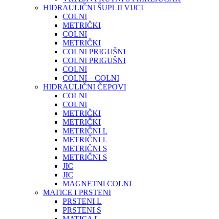
HIDRAULIČNI ŠUPLJI VIJCI
COLNI
METRIČKI
COLNI
METRIČKI
COLNI PRIGUŠNI
COLNI PRIGUŠNI
COLNI
COLNI – COLNI
HIDRAULIČNI ČEPOVI
COLNI
COLNI
METRIČKI
METRIČKI
METRIČNI L
METRIČNI L
METRIČNI S
METRIČNI S
JIC
JIC
MAGNETNI COLNI
MATICE I PRSTENI
PRSTENI L
PRSTENI S
MATICA L