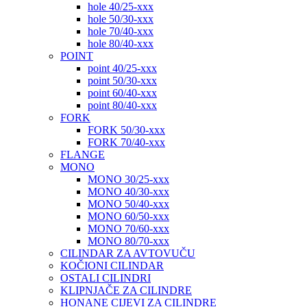
hole 40/25-xxx
hole 50/30-xxx
hole 70/40-xxx
hole 80/40-xxx
POINT
point 40/25-xxx
point 50/30-xxx
point 60/40-xxx
point 80/40-xxx
FORK
FORK 50/30-xxx
FORK 70/40-xxx
FLANGE
MONO
MONO 30/25-xxx
MONO 40/30-xxx
MONO 50/40-xxx
MONO 60/50-xxx
MONO 70/60-xxx
MONO 80/70-xxx
CILINDAR ZA AVTOVUČU
KOČIONI CILINDAR
OSTALI CILINDRI
KLIPNJAČE ZA CILINDRE
HONANE CIJEVI ZA CILINDRE