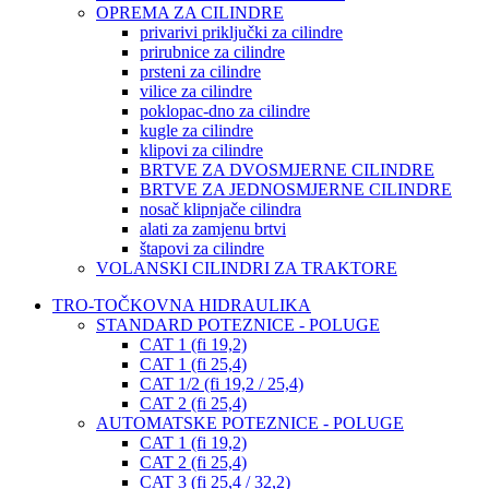
OPREMA ZA CILINDRE
privarivi priključki za cilindre
prirubnice za cilindre
prsteni za cilindre
vilice za cilindre
poklopac-dno za cilindre
kugle za cilindre
klipovi za cilindre
BRTVE ZA DVOSMJERNE CILINDRE
BRTVE ZA JEDNOSMJERNE CILINDRE
nosač klipnjače cilindra
alati za zamjenu brtvi
štapovi za cilindre
VOLANSKI CILINDRI ZA TRAKTORE
TRO-TOČKOVNA HIDRAULIKA
STANDARD POTEZNICE - POLUGE
CAT 1 (fi 19,2)
CAT 1 (fi 25,4)
CAT 1/2 (fi 19,2 / 25,4)
CAT 2 (fi 25,4)
AUTOMATSKE POTEZNICE - POLUGE
CAT 1 (fi 19,2)
CAT 2 (fi 25,4)
CAT 3 (fi 25,4 / 32,2)