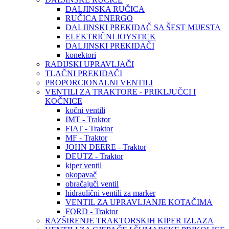
DALJINSKA RUČICA
RUČICA ENERGO
DALJINSKI PREKIDAČ SA ŠEST MIJESTA
ELEKTRIČNI JOYSTICK
DALJINSKI PREKIDAČI
konektori
RADIJSKI UPRAVLJAČI
TLAČNI PREKIDAČI
PROPORCIONALNI VENTILI
VENTILI ZA TRAKTORE - PRIKLJUČCI I
KOČNICE
kočni ventili
IMT - Traktor
FIAT - Traktor
MF - Traktor
JOHN DEERE - Traktor
DEUTZ - Traktor
kiper ventil
okopavač
obračajuči ventil
hidraulični ventili za marker
VENTIL ZA UPRAVLJANJE KOTAČIMA
FORD - Traktor
RAZŠIRENJE TRAKTORSKIH KIPER IZLAZA