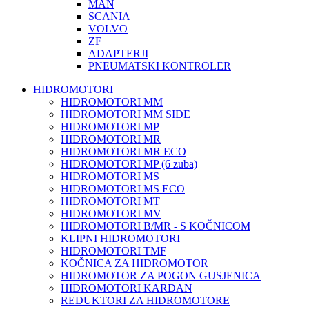
MAN
SCANIA
VOLVO
ZF
ADAPTERJI
PNEUMATSKI KONTROLER
HIDROMOTORI
HIDROMOTORI MM
HIDROMOTORI MM SIDE
HIDROMOTORI MP
HIDROMOTORI MR
HIDROMOTORI MR ECO
HIDROMOTORI MP (6 zuba)
HIDROMOTORI MS
HIDROMOTORI MS ECO
HIDROMOTORI MT
HIDROMOTORI MV
HIDROMOTORI B/MR - S KOČNICOM
KLIPNI HIDROMOTORI
HIDROMOTORI TMF
KOČNICA ZA HIDROMOTOR
HIDROMOTOR ZA POGON GUSJENICA
HIDROMOTORI KARDAN
REDUKTORI ZA HIDROMOTORE