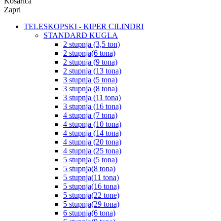
Košarica
Zapri
TELESKOPSKI - KIPER CILINDRI
STANDARD KUGLA
2 stupnja (3,5 ton)
2 stupnja(6 tona)
2 stupnja (9 tona)
2 stupnja (13 tona)
3 stupnja (5 tona)
3 stupnja (8 tona)
3 stupnja (11 tona)
3 stupnja (16 tona)
4 stupnja (7 tona)
4 stupnja (10 tona)
4 stupnja (14 tona)
4 stupnja (20 tona)
4 stupnja (25 tona)
5 stupnja (5 tona)
5 stupnja(8 tona)
5 stupnja(11 tona)
5 stupnja(16 tona)
5 stupnja(22 tone)
5 stupnja(29 tona)
6 stupnja(6 tona)