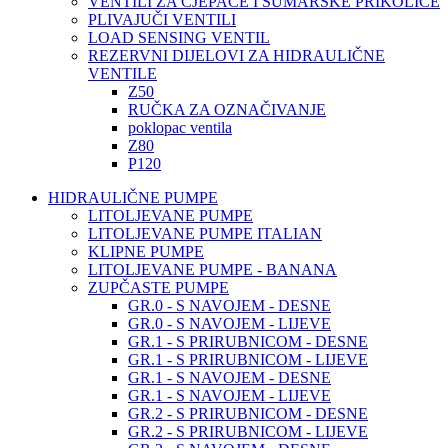
VENTILI ZA CJEPAČE I ŠUMARSKE PRIKOLICE
PLIVAJUČI VENTILI
LOAD SENSING VENTIL
REZERVNI DIJELOVI ZA HIDRAULIČNE
VENTILE
Z50
RUČKA ZA OZNAČIVANJE
poklopac ventila
Z80
P120
HIDRAULIČNE PUMPE
LITOLJEVANE PUMPE
LITOLJEVANE PUMPE ITALIAN
KLIPNE PUMPE
LITOLJEVANE PUMPE - BANANA
ZUPČASTE PUMPE
GR.0 - S NAVOJEM - DESNE
GR.0 - S NAVOJEM - LIJEVE
GR.1 - S PRIRUBNICOM - DESNE
GR.1 - S PRIRUBNICOM - LIJEVE
GR.1 - S NAVOJEM - DESNE
GR.1 - S NAVOJEM - LIJEVE
GR.2 - S PRIRUBNICOM - DESNE
GR.2 - S PRIRUBNICOM - LIJEVE