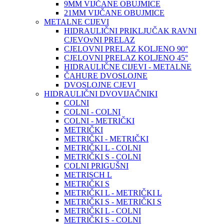
9MM VIJČANE OBUJMICE
21MM VIJČANE OBUJMICE
METALNE CIJEVI
HIDRAULIČNI PRIKLJUČAK RAVNI
CJEVOvNI PRELAZ
CJELOVNI PRELAZ KOLJENO 90°
CJELOVNI PRELAZ KOLJENO 45°
HIDRAULIČNE CIJEVI - METALNE
ČAHURE DVOSLOJNE
DVOSLOJNE CJEVI
HIDRAULIČNI DVOVIJAČNIKI
COLNI
COLNI - COLNI
COLNI - METRIČKI
METRIČKI
METRIČKI - METRIČKI
METRIČKI L - COLNI
METRIČKI S - COLNI
COLNI PRIGUŠNI
METRISCH L
METRIČKI S
METRIČKI L - METRIČKI L
METRIČKI S - METRIČKI S
METRIČKI L - COLNI
METRIČKI S - COLNI