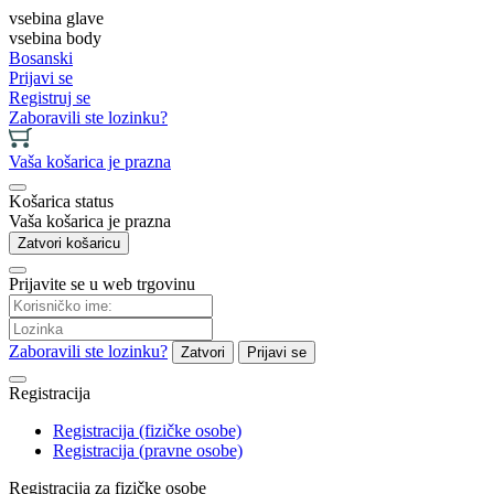
vsebina glave
vsebina body
Bosanski
Prijavi se
Registruj se
Zaboravili ste lozinku?
Vaša košarica je prazna
Košarica status
Vaša košarica je prazna
Zatvori košaricu
Prijavite se u web trgovinu
Zaboravili ste lozinku?
Zatvori
Prijavi se
Registracija
Registracija (fizičke osobe)
Registracija (pravne osobe)
Registracija za fizičke osobe