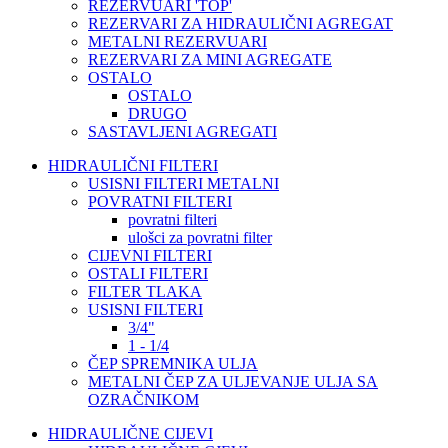
REZERVUARI 'TOP'
REZERVARI ZA HIDRAULIČNI AGREGAT
METALNI REZERVUARI
REZERVARI ZA MINI AGREGATE
OSTALO
OSTALO
DRUGO
SASTAVLJENI AGREGATI
HIDRAULIČNI FILTERI
USISNI FILTERI METALNI
POVRATNI FILTERI
povratni filteri
ulošci za povratni filter
CIJEVNI FILTERI
OSTALI FILTERI
FILTER TLAKA
USISNI FILTERI
3/4"
1 - 1/4
ČEP SPREMNIKA ULJA
METALNI ČEP ZA ULJEVANJE ULJA SA
OZRAČNIKOM
HIDRAULIČNE CIJEVI