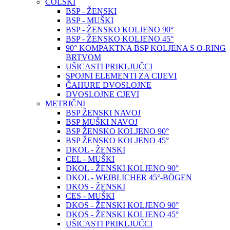
COLSKI
BSP - ŽENSKI
BSP - MUŠKI
BSP - ŽENSKO KOLJENO 90°
BSP - ŽENSKO KOLJENO 45°
90° KOMPAKTNA BSP KOLJENA S O-RING
BRTVOM
UŠICASTI PRIKLJUČCI
SPOJNI ELEMENTI ZA CIJEVI
ČAHURE DVOSLOJNE
DVOSLOJNE CJEVI
METRIČNI
BSP ŽENSKI NAVOJ
BSP MUŠKI NAVOJ
BSP ŽENSKO KOLJENO 90°
BSP ŽENSKO KOLJENO 45°
DKOL - ŽENSKI
CEL - MUŠKI
DKOL - ŽENSKI KOLJENO 90°
DKOL - WEIBLICHER 45°-BÖGEN
DKOS - ŽENSKI
CES - MUŠKI
DKOS - ŽENSKI KOLJENO 90°
DKOS - ŽENSKI KOLJENO 45°
UŠICASTI PRIKLJUČCI