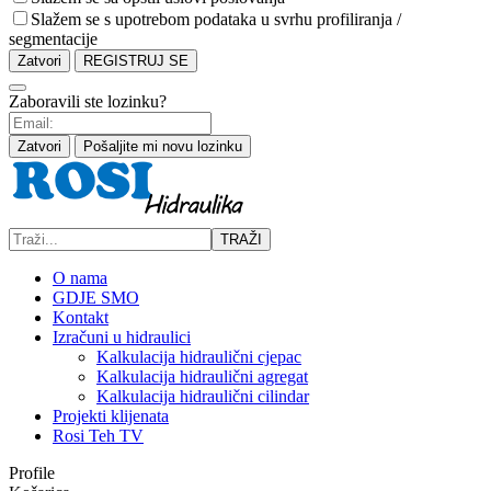
Slažem se s upotrebom podataka u svrhu profiliranja /
segmentacije
Zatvori
REGISTRUJ SE
Zaboravili ste lozinku?
Zatvori
Pošaljite mi novu lozinku
TRAŽI
O nama
GDJE SMO
Kontakt
Izračuni u hidraulici
Kalkulacija hidraulični cjepac
Kalkulacija hidraulični agregat
Kalkulacija hidraulični cilindar
Projekti klijenata
Rosi Teh TV
Profile