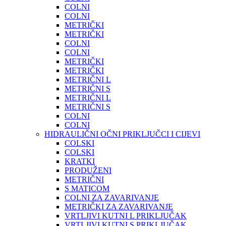
COLNI
COLNI
METRIČKI
METRIČKI
COLNI
COLNI
METRIČKI
METRIČKI
METRIČNI L
METRIČNI S
METRIČNI L
METRIČNI S
COLNI
COLNI
HIDRAULIČNI OČNI PRIKLJUČCI I CIJEVI
COLSKI
COLSKI
KRATKI
PRODUŽENI
METRIČNI
S MATICOM
COLNI ZA ZAVARIVANJE
METRIČKI ZA ZAVARIVANJE
VRTLJIVI KUTNI L PRIKLJUČAK
VRTLJIVI KUTNI S PRIKLJUČAK