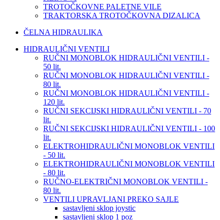
TROTOČKOVNE PALETNE VILE
TRAKTORSKA TROTOČKOVNA DIZALICA
ČELNA HIDRAULIKA
HIDRAULIČNI VENTILI
RUČNI MONOBLOK HIDRAULIČNI VENTILI -
50 lit.
RUČNI MONOBLOK HIDRAULIČNI VENTILI -
80 lit.
RUČNI MONOBLOK HIDRAULIČNI VENTILI -
120 lit.
RUČNI SEKCIJSKI HIDRAULIČNI VENTILI - 70
lit.
RUČNI SEKCIJSKI HIDRAULIČNI VENTILI - 100
lit.
ELEKTROHIDRAULIČNI MONOBLOK VENTILI
- 50 lit.
ELEKTROHIDRAULIČNI MONOBLOK VENTILI
- 80 lit.
RUČNO-ELEKTRIČNI MONOBLOK VENTILI -
80 lit.
VENTILI UPRAVLJANI PREKO SAJLE
sastavljeni sklop joystic
sastavljeni sklop 1 poz