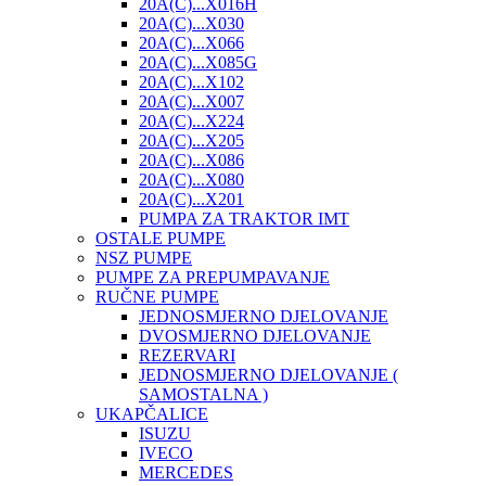
20A(C)...X016H
20A(C)...X030
20A(C)...X066
20A(C)...X085G
20A(C)...X102
20A(C)...X007
20A(C)...X224
20A(C)...X205
20A(C)...X086
20A(C)...X080
20A(C)...X201
PUMPA ZA TRAKTOR IMT
OSTALE PUMPE
NSZ PUMPE
PUMPE ZA PREPUMPAVANJE
RUČNE PUMPE
JEDNOSMJERNO DJELOVANJE
DVOSMJERNO DJELOVANJE
REZERVARI
JEDNOSMJERNO DJELOVANJE (
SAMOSTALNA )
UKAPČALICE
ISUZU
IVECO
MERCEDES