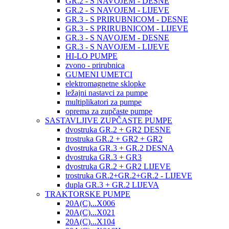
GR.2 - S NAVOJEM - DESNE
GR.2 - S NAVOJEM - LIJEVE
GR.3 - S PRIRUBNICOM - DESNE
GR.3 - S PRIRUBNICOM - LIJEVE
GR.3 - S NAVOJEM - DESNE
GR.3 - S NAVOJEM - LIJEVE
HI-LO PUMPE
zvono - prirubnica
GUMENI UMETCI
elektromagnetne sklopke
ležajni nastavci za pumpe
multiplikatori za pumpe
oprema za zupčaste pumpe
SASTAVLJIVE ZUPČASTE PUMPE
dvostruka GR.2 + GR2 DESNE
trostruka GR.2 + GR2 + GR2
dvostruka GR.3 + GR.2 DESNA
dvostruka GR.3 + GR3
dvostruka GR.2 + GR2 LIJEVE
trostruka GR.2+GR.2+GR.2 - LIJEVE
dupla GR.3 + GR.2 LIJEVA
TRAKTORSKE PUMPE
20A(C)...X006
20A(C)...X021
20A(C)...X104