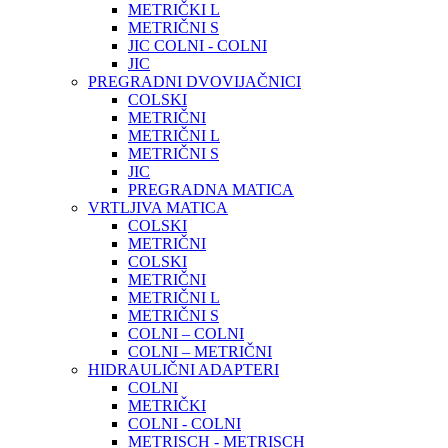
METRIČKI L
METRIČNI S
JIC COLNI - COLNI
JIC
PREGRADNI DVOVIJAČNICI
COLSKI
METRIČNI
METRIČNI L
METRIČNI S
JIC
PREGRADNA MATICA
VRTLJIVA MATICA
COLSKI
METRIČNI
COLSKI
METRIČNI
METRIČNI L
METRIČNI S
COLNI – COLNI
COLNI – METRIČNI
HIDRAULIČNI ADAPTERI
COLNI
METRIČKI
COLNI - COLNI
METRISCH - METRISCH