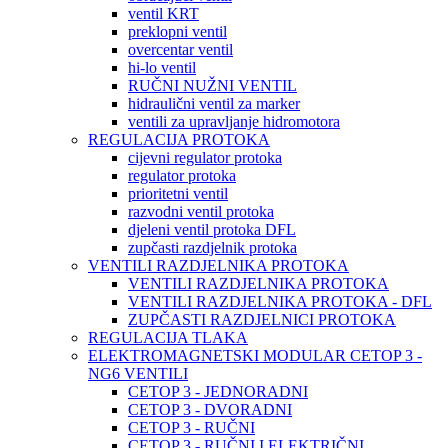
ventil KRT
preklopni ventil
overcentar ventil
hi-lo ventil
RUČNI NUŽNI VENTIL
hidraulični ventil za marker
ventili za upravljanje hidromotora
REGULACIJA PROTOKA
cijevni regulator protoka
regulator protoka
prioritetni ventil
razvodni ventil protoka
djeleni ventil protoka DFL
zupčasti razdjelnik protoka
VENTILI RAZDJELNIKA PROTOKA
VENTILI RAZDJELNIKA PROTOKA
VENTILI RAZDJELNIKA PROTOKA - DFL
ZUPČASTI RAZDJELNICI PROTOKA
REGULACIJA TLAKA
ELEKTROMAGNETSKI MODULAR CETOP 3 -
NG6 VENTILI
CETOP 3 - JEDNORADNI
CETOP 3 - DVORADNI
CETOP 3 - RUČNI
CETOP 3 - RUČNI I ELEKTRIČNI