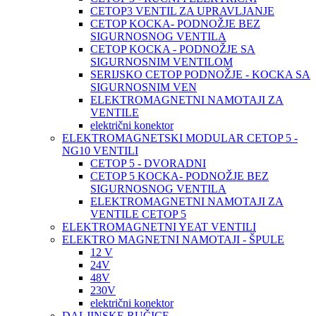
CETOP3 VENTIL ZA UPRAVLJANJE
CETOP KOCKA- PODNOŽJE BEZ
SIGURNOSNOG VENTILA
CETOP KOCKA - PODNOŽJE SA
SIGURNOSNIM VENTILOM
SERIJSKO CETOP PODNOŽJE - KOCKA SA
SIGURNOSNIM VEN
ELEKTROMAGNETNI NAMOTAJI ZA
VENTILE
električni konektor
ELEKTROMAGNETSKI MODULAR CETOP 5 -
NG10 VENTILI
CETOP 5 - DVORADNI
CETOP 5 KOCKA- PODNOŽJE BEZ
SIGURNOSNOG VENTILA
ELEKTROMAGNETNI NAMOTAJI ZA
VENTILE CETOP 5
ELEKTROMAGNETNI YEAT VENTILI
ELEKTRO MAGNETNI NAMOTAJI - ŠPULE
12 V
24V
48V
230V
električni konektor
DALJINSKE RUČICE