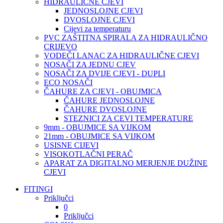
HIDRAULIČNE CJEVI
JEDNOSLOJNE CJEVI
DVOSLOJNE CJEVI
Cijevi za temperaturu
PVC ZAŠTITNA SPIRALA ZA HIDRAULIČNO
CRIJEVO
VODEČI LANAC ZA HIDRAULIČNE CJEVI
NOSAČI ZA JEDNU CJEV
NOSAČI ZA DVIJE CJEVI - DUPLI
ECO NOSAČI
ČAHURE ZA CJEVI - OBUJMICA
ČAHURE JEDNOSLOJNE
ČAHURE DVOSLOJNE
STEZNICI ZA CEVI TEMPERATURE
9mm - OBUJMICE SA VIJKOM
21mm - OBUJMICE SA VIJKOM
USISNE CIJEVI
VISOKOTLAČNI PERAČ
APARAT ZA DIGITALNO MERJENJE DUŽINE
CJEVI
FITINGI
Priključci
0
Priključci