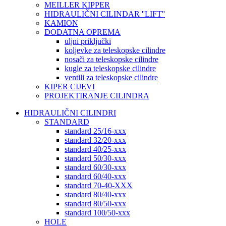
MEILLER KIPPER
HIDRAULIČNI CILINDAR ''LIFT''
KAMION
DODATNA OPREMA
uljni priključki
koljevke za teleskopske cilindre
nosači za teleskopske cilindre
kugle za teleskopske cilindre
ventili za teleskopske cilindre
KIPER CIJEVI
PROJEKTIRANJE CILINDRA
HIDRAULIČNI CILINDRI
STANDARD
standard 25/16-xxx
standard 32/20-xxx
standard 40/25-xxx
standard 50/30-xxx
standard 60/30-xxx
standard 60/40-xxx
standard 70-40-XXX
standard 80/40-xxx
standard 80/50-xxx
standard 100/50-xxx
HOLE