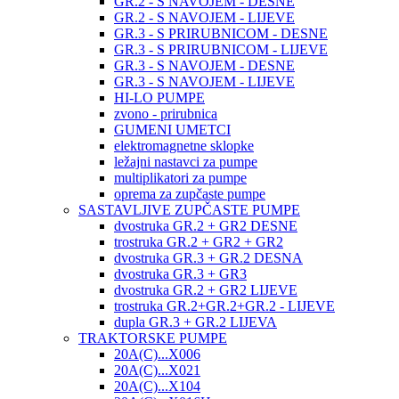
GR.2 - S NAVOJEM - DESNE
GR.2 - S NAVOJEM - LIJEVE
GR.3 - S PRIRUBNICOM - DESNE
GR.3 - S PRIRUBNICOM - LIJEVE
GR.3 - S NAVOJEM - DESNE
GR.3 - S NAVOJEM - LIJEVE
HI-LO PUMPE
zvono - prirubnica
GUMENI UMETCI
elektromagnetne sklopke
ležajni nastavci za pumpe
multiplikatori za pumpe
oprema za zupčaste pumpe
SASTAVLJIVE ZUPČASTE PUMPE
dvostruka GR.2 + GR2 DESNE
trostruka GR.2 + GR2 + GR2
dvostruka GR.3 + GR.2 DESNA
dvostruka GR.3 + GR3
dvostruka GR.2 + GR2 LIJEVE
trostruka GR.2+GR.2+GR.2 - LIJEVE
dupla GR.3 + GR.2 LIJEVA
TRAKTORSKE PUMPE
20A(C)...X006
20A(C)...X021
20A(C)...X104