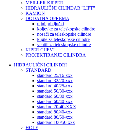
MEILLER KIPPER
HIDRAULIČNI CILINDAR ''LIFT''
KAMION
DODATNA OPREMA
uljni priključki
koljevke za teleskopske cilindre
nosači za teleskopske cilindre
kugle za teleskopske cilindre
ventili za teleskopske cilindre
KIPER CIJEVI
PROJEKTIRANJE CILINDRA
HIDRAULIČNI CILINDRI
STANDARD
standard 25/16-xxx
standard 32/20-xxx
standard 40/25-xxx
standard 50/30-xxx
standard 60/30-xxx
standard 60/40-xxx
standard 70-40-XXX
standard 80/40-xxx
standard 80/50-xxx
standard 100/50-xxx
HOLE