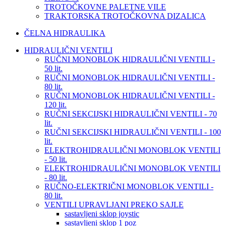
TROTOČKOVNE PALETNE VILE
TRAKTORSKA TROTOČKOVNA DIZALICA
ČELNA HIDRAULIKA
HIDRAULIČNI VENTILI
RUČNI MONOBLOK HIDRAULIČNI VENTILI -
50 lit.
RUČNI MONOBLOK HIDRAULIČNI VENTILI -
80 lit.
RUČNI MONOBLOK HIDRAULIČNI VENTILI -
120 lit.
RUČNI SEKCIJSKI HIDRAULIČNI VENTILI - 70
lit.
RUČNI SEKCIJSKI HIDRAULIČNI VENTILI - 100
lit.
ELEKTROHIDRAULIČNI MONOBLOK VENTILI
- 50 lit.
ELEKTROHIDRAULIČNI MONOBLOK VENTILI
- 80 lit.
RUČNO-ELEKTRIČNI MONOBLOK VENTILI -
80 lit.
VENTILI UPRAVLJANI PREKO SAJLE
sastavljeni sklop joystic
sastavljeni sklop 1 poz