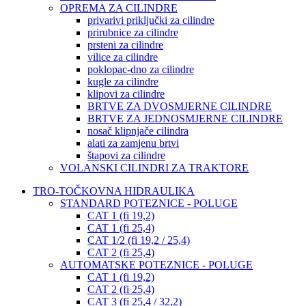
OPREMA ZA CILINDRE
privarivi priključki za cilindre
prirubnice za cilindre
prsteni za cilindre
vilice za cilindre
poklopac-dno za cilindre
kugle za cilindre
klipovi za cilindre
BRTVE ZA DVOSMJERNE CILINDRE
BRTVE ZA JEDNOSMJERNE CILINDRE
nosač klipnjače cilindra
alati za zamjenu brtvi
štapovi za cilindre
VOLANSKI CILINDRI ZA TRAKTORE
TRO-TOČKOVNA HIDRAULIKA
STANDARD POTEZNICE - POLUGE
CAT 1 (fi 19,2)
CAT 1 (fi 25,4)
CAT 1/2 (fi 19,2 / 25,4)
CAT 2 (fi 25,4)
AUTOMATSKE POTEZNICE - POLUGE
CAT 1 (fi 19,2)
CAT 2 (fi 25,4)
CAT 3 (fi 25,4 / 32,2)