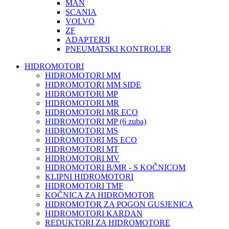
MAN
SCANIA
VOLVO
ZF
ADAPTERJI
PNEUMATSKI KONTROLER
HIDROMOTORI
HIDROMOTORI MM
HIDROMOTORI MM SIDE
HIDROMOTORI MP
HIDROMOTORI MR
HIDROMOTORI MR ECO
HIDROMOTORI MP (6 zuba)
HIDROMOTORI MS
HIDROMOTORI MS ECO
HIDROMOTORI MT
HIDROMOTORI MV
HIDROMOTORI B/MR - S KOČNICOM
KLIPNI HIDROMOTORI
HIDROMOTORI TMF
KOČNICA ZA HIDROMOTOR
HIDROMOTOR ZA POGON GUSJENICA
HIDROMOTORI KARDAN
REDUKTORI ZA HIDROMOTORE