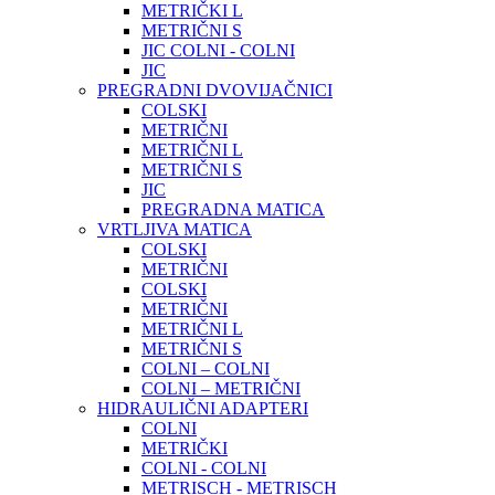
METRIČKI L
METRIČNI S
JIC COLNI - COLNI
JIC
PREGRADNI DVOVIJAČNICI
COLSKI
METRIČNI
METRIČNI L
METRIČNI S
JIC
PREGRADNA MATICA
VRTLJIVA MATICA
COLSKI
METRIČNI
COLSKI
METRIČNI
METRIČNI L
METRIČNI S
COLNI – COLNI
COLNI – METRIČNI
HIDRAULIČNI ADAPTERI
COLNI
METRIČKI
COLNI - COLNI
METRISCH - METRISCH