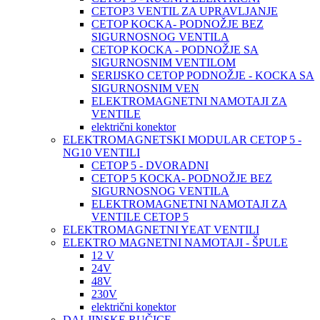
CETOP3 VENTIL ZA UPRAVLJANJE
CETOP KOCKA- PODNOŽJE BEZ
SIGURNOSNOG VENTILA
CETOP KOCKA - PODNOŽJE SA
SIGURNOSNIM VENTILOM
SERIJSKO CETOP PODNOŽJE - KOCKA SA
SIGURNOSNIM VEN
ELEKTROMAGNETNI NAMOTAJI ZA
VENTILE
električni konektor
ELEKTROMAGNETSKI MODULAR CETOP 5 -
NG10 VENTILI
CETOP 5 - DVORADNI
CETOP 5 KOCKA- PODNOŽJE BEZ
SIGURNOSNOG VENTILA
ELEKTROMAGNETNI NAMOTAJI ZA
VENTILE CETOP 5
ELEKTROMAGNETNI YEAT VENTILI
ELEKTRO MAGNETNI NAMOTAJI - ŠPULE
12 V
24V
48V
230V
električni konektor
DALJINSKE RUČICE