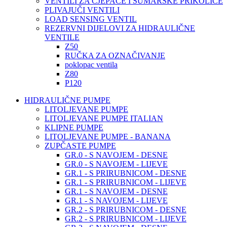
VENTILI ZA CJEPAČE I ŠUMARSKE PRIKOLICE
PLIVAJUČI VENTILI
LOAD SENSING VENTIL
REZERVNI DIJELOVI ZA HIDRAULIČNE
VENTILE
Z50
RUČKA ZA OZNAČIVANJE
poklopac ventila
Z80
P120
HIDRAULIČNE PUMPE
LITOLJEVANE PUMPE
LITOLJEVANE PUMPE ITALIAN
KLIPNE PUMPE
LITOLJEVANE PUMPE - BANANA
ZUPČASTE PUMPE
GR.0 - S NAVOJEM - DESNE
GR.0 - S NAVOJEM - LIJEVE
GR.1 - S PRIRUBNICOM - DESNE
GR.1 - S PRIRUBNICOM - LIJEVE
GR.1 - S NAVOJEM - DESNE
GR.1 - S NAVOJEM - LIJEVE
GR.2 - S PRIRUBNICOM - DESNE
GR.2 - S PRIRUBNICOM - LIJEVE