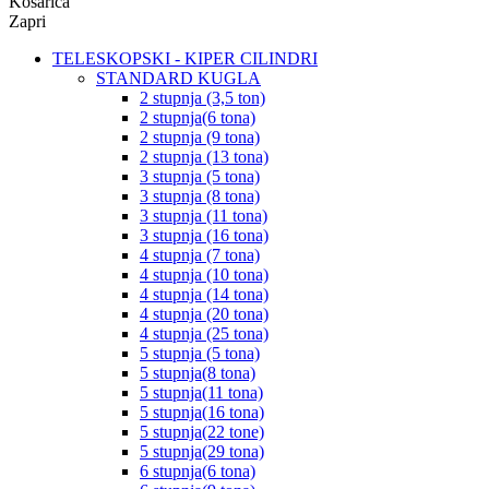
Košarica
Zapri
TELESKOPSKI - KIPER CILINDRI
STANDARD KUGLA
2 stupnja (3,5 ton)
2 stupnja(6 tona)
2 stupnja (9 tona)
2 stupnja (13 tona)
3 stupnja (5 tona)
3 stupnja (8 tona)
3 stupnja (11 tona)
3 stupnja (16 tona)
4 stupnja (7 tona)
4 stupnja (10 tona)
4 stupnja (14 tona)
4 stupnja (20 tona)
4 stupnja (25 tona)
5 stupnja (5 tona)
5 stupnja(8 tona)
5 stupnja(11 tona)
5 stupnja(16 tona)
5 stupnja(22 tone)
5 stupnja(29 tona)
6 stupnja(6 tona)