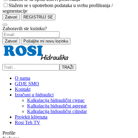
Slažem se s upotrebom podataka u svrhu profiliranja /
segmentacije
Zatvori
REGISTRUJ SE
Zaboravili ste lozinku?
Zatvori
Pošaljite mi novu lozinku
TRAŽI
O nama
GDJE SMO
Kontakt
Izračuni u hidraulici
Kalkulacija hidraulični cjepac
Kalkulacija hidraulični agregat
Kalkulacija hidraulični cilindar
Projekti klijenata
Rosi Teh TV
Profile