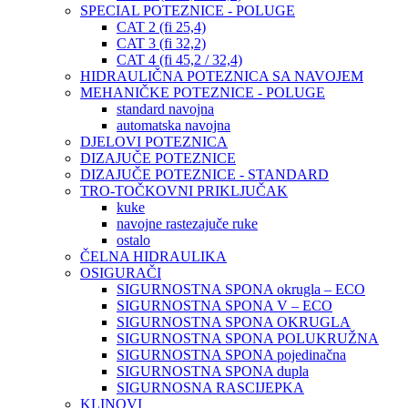
SPECIAL POTEZNICE - POLUGE
CAT 2 (fi 25,4)
CAT 3 (fi 32,2)
CAT 4 (fi 45,2 / 32,4)
HIDRAULIČNA POTEZNICA SA NAVOJEM
MEHANIČKE POTEZNICE - POLUGE
standard navojna
automatska navojna
DJELOVI POTEZNICA
DIZAJUČE POTEZNICE
DIZAJUČE POTEZNICE - STANDARD
TRO-TOČKOVNI PRIKLJUČAK
kuke
navojne rastezajuče ruke
ostalo
ČELNA HIDRAULIKA
OSIGURAČI
SIGURNOSTNA SPONA okrugla – ECO
SIGURNOSTNA SPONA V – ECO
SIGURNOSTNA SPONA OKRUGLA
SIGURNOSTNA SPONA POLUKRUŽNA
SIGURNOSTNA SPONA pojedinačna
SIGURNOSTNA SPONA dupla
SIGURNOSNA RASCIJEPKA
KLINOVI