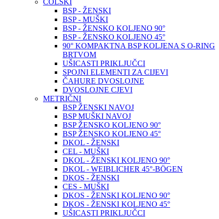
COLSKI
BSP - ŽENSKI
BSP - MUŠKI
BSP - ŽENSKO KOLJENO 90°
BSP - ŽENSKO KOLJENO 45°
90° KOMPAKTNA BSP KOLJENA S O-RING
BRTVOM
UŠICASTI PRIKLJUČCI
SPOJNI ELEMENTI ZA CIJEVI
ČAHURE DVOSLOJNE
DVOSLOJNE CJEVI
METRIČNI
BSP ŽENSKI NAVOJ
BSP MUŠKI NAVOJ
BSP ŽENSKO KOLJENO 90°
BSP ŽENSKO KOLJENO 45°
DKOL - ŽENSKI
CEL - MUŠKI
DKOL - ŽENSKI KOLJENO 90°
DKOL - WEIBLICHER 45°-BÖGEN
DKOS - ŽENSKI
CES - MUŠKI
DKOS - ŽENSKI KOLJENO 90°
DKOS - ŽENSKI KOLJENO 45°
UŠICASTI PRIKLJUČCI