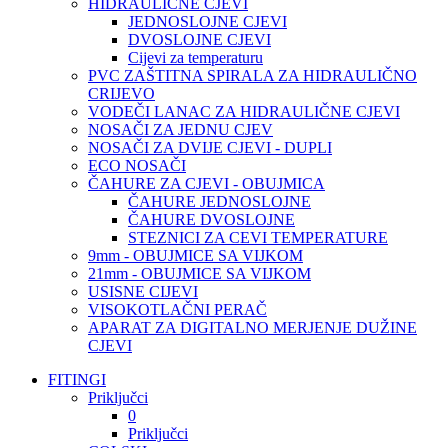
HIDRAULIČNE CJEVI
JEDNOSLOJNE CJEVI
DVOSLOJNE CJEVI
Cijevi za temperaturu
PVC ZAŠTITNA SPIRALA ZA HIDRAULIČNO
CRIJEVO
VODEČI LANAC ZA HIDRAULIČNE CJEVI
NOSAČI ZA JEDNU CJEV
NOSAČI ZA DVIJE CJEVI - DUPLI
ECO NOSAČI
ČAHURE ZA CJEVI - OBUJMICA
ČAHURE JEDNOSLOJNE
ČAHURE DVOSLOJNE
STEZNICI ZA CEVI TEMPERATURE
9mm - OBUJMICE SA VIJKOM
21mm - OBUJMICE SA VIJKOM
USISNE CIJEVI
VISOKOTLAČNI PERAČ
APARAT ZA DIGITALNO MERJENJE DUŽINE
CJEVI
FITINGI
Priključci
0
Priključci