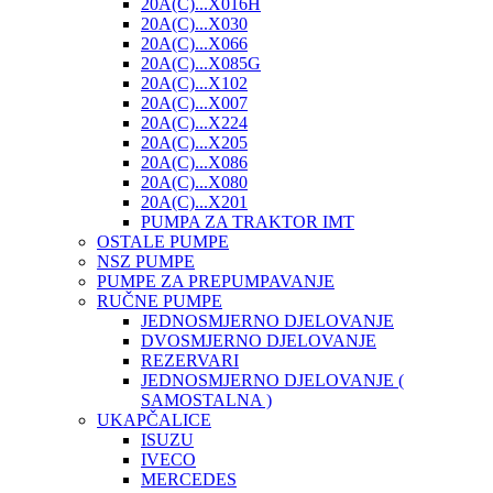
20A(C)...X016H
20A(C)...X030
20A(C)...X066
20A(C)...X085G
20A(C)...X102
20A(C)...X007
20A(C)...X224
20A(C)...X205
20A(C)...X086
20A(C)...X080
20A(C)...X201
PUMPA ZA TRAKTOR IMT
OSTALE PUMPE
NSZ PUMPE
PUMPE ZA PREPUMPAVANJE
RUČNE PUMPE
JEDNOSMJERNO DJELOVANJE
DVOSMJERNO DJELOVANJE
REZERVARI
JEDNOSMJERNO DJELOVANJE (
SAMOSTALNA )
UKAPČALICE
ISUZU
IVECO
MERCEDES