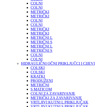
COLNI
COLNI
METRIČKI
METRIČKI
COLNI
COLNI
METRIČKI
METRIČKI
METRIČNI L
METRIČNI S
METRIČNI L
METRIČNI S
COLNI
COLNI
HIDRAULIČNI OČNI PRIKLJUČCI I CIJEVI
COLSKI
COLSKI
KRATKI
PRODUŽENI
METRIČNI
S MATICOM
COLNI ZA ZAVARIVANJE
METRIČKI ZA ZAVARIVANJE
VRTLJIVI KUTNI L PRIKLJUČAK
VRTLJIVI KUTNI S PRIKLJUČAK