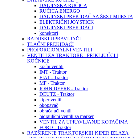
DALJINSKA RUČICA
RUČICA ENERGO
DALJINSKI PREKIDAČ SA ŠEST MIJESTA
ELEKTRIČNI JOYSTICK
DALJINSKI PREKIDAČI
konektori
RADIJSKI UPRAVLJAČI
TLAČNI PREKIDAČI
PROPORCIONALNI VENTILI
VENTILI ZA TRAKTORE - PRIKLJUČCI I
KOČNICE
kočni ventili
IMT - Traktor
FIAT - Traktor
MF - Traktor
JOHN DEERE - Traktor
DEUTZ - Traktor
kiper ventil
okopavač
obračajuči ventil
hidraulični ventili za marker
VENTIL ZA UPRAVLJANJE KOTAČIMA
FORD - Traktor
RAZŠIRENJE TRAKTORSKIH KIPER IZLAZA