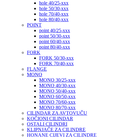
hole 40/25-xxx
hole 50/30-xxx
hole 70/40-xxx
hole 80/40-xxx
POINT
point 40/25-xxx
point 50/30-xxx
point 60/40-xxx
point 80/40-xxx
FORK
FORK 50/30-xxx
FORK 70/40-xxx
FLANGE
MONO
MONO 30/25-xxx
MONO 40/30-xxx
MONO 50/40-xxx
MONO 60/50-xxx
MONO 70/60-xxx
MONO 80/70-xxx
CILINDAR ZA AVTOVUČU
KOČIONI CILINDAR
OSTALI CILINDRI
KLIPNJAČE ZA CILINDRE
HONANE CIJEVI ZA CILINDRE