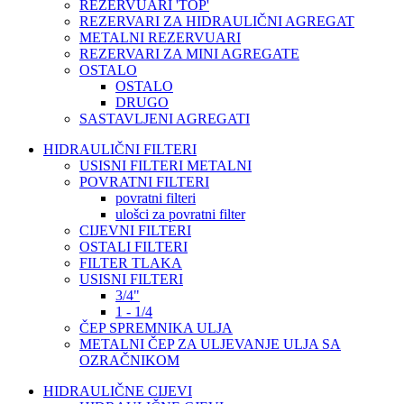
REZERVUARI 'TOP'
REZERVARI ZA HIDRAULIČNI AGREGAT
METALNI REZERVUARI
REZERVARI ZA MINI AGREGATE
OSTALO
OSTALO
DRUGO
SASTAVLJENI AGREGATI
HIDRAULIČNI FILTERI
USISNI FILTERI METALNI
POVRATNI FILTERI
povratni filteri
ulošci za povratni filter
CIJEVNI FILTERI
OSTALI FILTERI
FILTER TLAKA
USISNI FILTERI
3/4"
1 - 1/4
ČEP SPREMNIKA ULJA
METALNI ČEP ZA ULJEVANJE ULJA SA
OZRAČNIKOM
HIDRAULIČNE CIJEVI