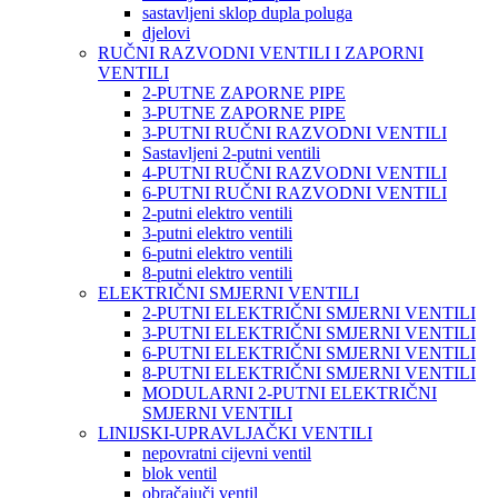
sastavljeni sklop dupla poluga
djelovi
RUČNI RAZVODNI VENTILI I ZAPORNI
VENTILI
2-PUTNE ZAPORNE PIPE
3-PUTNE ZAPORNE PIPE
3-PUTNI RUČNI RAZVODNI VENTILI
Sastavljeni 2-putni ventili
4-PUTNI RUČNI RAZVODNI VENTILI
6-PUTNI RUČNI RAZVODNI VENTILI
2-putni elektro ventili
3-putni elektro ventili
6-putni elektro ventili
8-putni elektro ventili
ELEKTRIČNI SMJERNI VENTILI
2-PUTNI ELEKTRIČNI SMJERNI VENTILI
3-PUTNI ELEKTRIČNI SMJERNI VENTILI
6-PUTNI ELEKTRIČNI SMJERNI VENTILI
8-PUTNI ELEKTRIČNI SMJERNI VENTILI
MODULARNI 2-PUTNI ELEKTRIČNI
SMJERNI VENTILI
LINIJSKI-UPRAVLJAČKI VENTILI
nepovratni cijevni ventil
blok ventil
obračajuči ventil