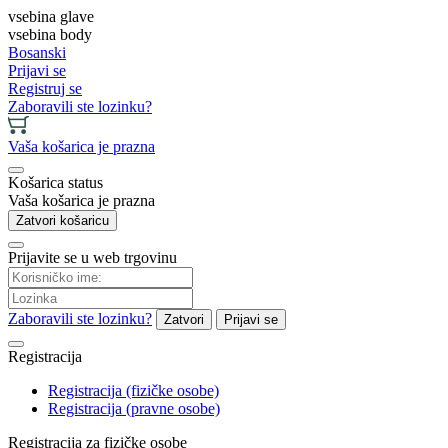
vsebina glave
vsebina body
Bosanski
Prijavi se
Registruj se
Zaboravili ste lozinku?
Vaša košarica je prazna
Košarica status
Vaša košarica je prazna
Zatvori košaricu
Prijavite se u web trgovinu
Zaboravili ste lozinku?
Zatvori
Prijavi se
Registracija
Registracija (fizičke osobe)
Registracija (pravne osobe)
Registracija za fizičke osobe