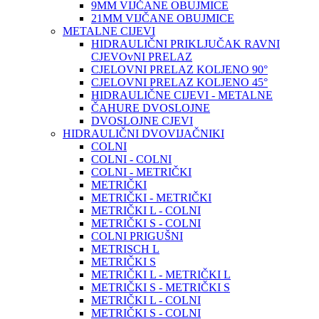
9MM VIJČANE OBUJMICE
21MM VIJČANE OBUJMICE
METALNE CIJEVI
HIDRAULIČNI PRIKLJUČAK RAVNI
CJEVOvNI PRELAZ
CJELOVNI PRELAZ KOLJENO 90°
CJELOVNI PRELAZ KOLJENO 45°
HIDRAULIČNE CIJEVI - METALNE
ČAHURE DVOSLOJNE
DVOSLOJNE CJEVI
HIDRAULIČNI DVOVIJAČNIKI
COLNI
COLNI - COLNI
COLNI - METRIČKI
METRIČKI
METRIČKI - METRIČKI
METRIČKI L - COLNI
METRIČKI S - COLNI
COLNI PRIGUŠNI
METRISCH L
METRIČKI S
METRIČKI L - METRIČKI L
METRIČKI S - METRIČKI S
METRIČKI L - COLNI
METRIČKI S - COLNI