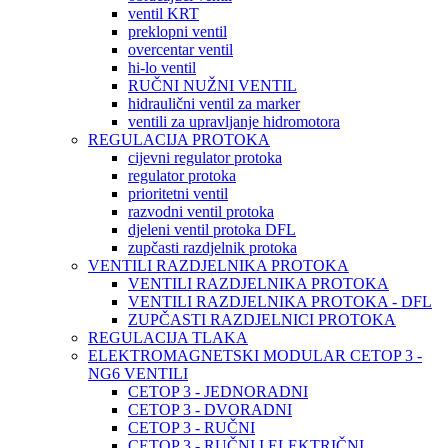
ventil KRT
preklopni ventil
overcentar ventil
hi-lo ventil
RUČNI NUŽNI VENTIL
hidraulični ventil za marker
ventili za upravljanje hidromotora
REGULACIJA PROTOKA
cijevni regulator protoka
regulator protoka
prioritetni ventil
razvodni ventil protoka
djeleni ventil protoka DFL
zupčasti razdjelnik protoka
VENTILI RAZDJELNIKA PROTOKA
VENTILI RAZDJELNIKA PROTOKA
VENTILI RAZDJELNIKA PROTOKA - DFL
ZUPČASTI RAZDJELNICI PROTOKA
REGULACIJA TLAKA
ELEKTROMAGNETSKI MODULAR CETOP 3 -
NG6 VENTILI
CETOP 3 - JEDNORADNI
CETOP 3 - DVORADNI
CETOP 3 - RUČNI
CETOP 3 - RUČNI I ELEKTRIČNI