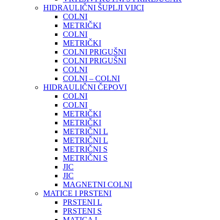
HIDRAULIČNI ŠUPLJI VIJCI
COLNI
METRIČKI
COLNI
METRIČKI
COLNI PRIGUŠNI
COLNI PRIGUŠNI
COLNI
COLNI – COLNI
HIDRAULIČNI ČEPOVI
COLNI
COLNI
METRIČKI
METRIČKI
METRIČNI L
METRIČNI L
METRIČNI S
METRIČNI S
JIC
JIC
MAGNETNI COLNI
MATICE I PRSTENI
PRSTENI L
PRSTENI S
MATICA L