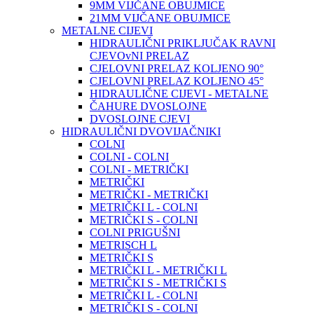
9MM VIJČANE OBUJMICE
21MM VIJČANE OBUJMICE
METALNE CIJEVI
HIDRAULIČNI PRIKLJUČAK RAVNI
CJEVOvNI PRELAZ
CJELOVNI PRELAZ KOLJENO 90°
CJELOVNI PRELAZ KOLJENO 45°
HIDRAULIČNE CIJEVI - METALNE
ČAHURE DVOSLOJNE
DVOSLOJNE CJEVI
HIDRAULIČNI DVOVIJAČNIKI
COLNI
COLNI - COLNI
COLNI - METRIČKI
METRIČKI
METRIČKI - METRIČKI
METRIČKI L - COLNI
METRIČKI S - COLNI
COLNI PRIGUŠNI
METRISCH L
METRIČKI S
METRIČKI L - METRIČKI L
METRIČKI S - METRIČKI S
METRIČKI L - COLNI
METRIČKI S - COLNI