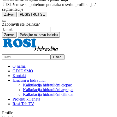
Slažem se s upotrebom podataka u svrhu profiliranja /
segmentacije
Zatvori
REGISTRUJ SE
Zaboravili ste lozinku?
Zatvori
Pošaljite mi novu lozinku
TRAŽI
O nama
GDJE SMO
Kontakt
Izračuni u hidraulici
Kalkulacija hidraulični cjepac
Kalkulacija hidraulični agregat
Kalkulacija hidraulični cilindar
Projekti klijenata
Rosi Teh TV
Profile