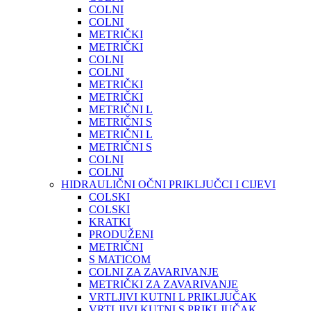
COLNI
COLNI
METRIČKI
METRIČKI
COLNI
COLNI
METRIČKI
METRIČKI
METRIČNI L
METRIČNI S
METRIČNI L
METRIČNI S
COLNI
COLNI
HIDRAULIČNI OČNI PRIKLJUČCI I CIJEVI
COLSKI
COLSKI
KRATKI
PRODUŽENI
METRIČNI
S MATICOM
COLNI ZA ZAVARIVANJE
METRIČKI ZA ZAVARIVANJE
VRTLJIVI KUTNI L PRIKLJUČAK
VRTLJIVI KUTNI S PRIKLJUČAK