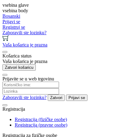
vsebina glave
vsebina body
Bosanski
Prijavi se
Registruj se
Zaboravili ste lozinku?
Vaša košarica je prazna
Košarica status
Vaša košarica je prazna
Zatvori košaricu
Prijavite se u web trgovinu
Zaboravili ste lozinku?
Zatvori
Prijavi se
Registracija
Registracija (fizičke osobe)
Registracija (pravne osobe)
Registracija za fizičke osobe