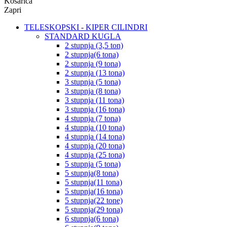
Košarica
Zapri
TELESKOPSKI - KIPER CILINDRI
STANDARD KUGLA
2 stupnja (3,5 ton)
2 stupnja(6 tona)
2 stupnja (9 tona)
2 stupnja (13 tona)
3 stupnja (5 tona)
3 stupnja (8 tona)
3 stupnja (11 tona)
3 stupnja (16 tona)
4 stupnja (7 tona)
4 stupnja (10 tona)
4 stupnja (14 tona)
4 stupnja (20 tona)
4 stupnja (25 tona)
5 stupnja (5 tona)
5 stupnja(8 tona)
5 stupnja(11 tona)
5 stupnja(16 tona)
5 stupnja(22 tone)
5 stupnja(29 tona)
6 stupnja(6 tona)