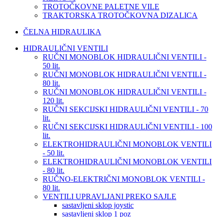
TROTOČKOVNE PALETNE VILE
TRAKTORSKA TROTOČKOVNA DIZALICA
ČELNA HIDRAULIKA
HIDRAULIČNI VENTILI
RUČNI MONOBLOK HIDRAULIČNI VENTILI -
50 lit.
RUČNI MONOBLOK HIDRAULIČNI VENTILI -
80 lit.
RUČNI MONOBLOK HIDRAULIČNI VENTILI -
120 lit.
RUČNI SEKCIJSKI HIDRAULIČNI VENTILI - 70
lit.
RUČNI SEKCIJSKI HIDRAULIČNI VENTILI - 100
lit.
ELEKTROHIDRAULIČNI MONOBLOK VENTILI
- 50 lit.
ELEKTROHIDRAULIČNI MONOBLOK VENTILI
- 80 lit.
RUČNO-ELEKTRIČNI MONOBLOK VENTILI -
80 lit.
VENTILI UPRAVLJANI PREKO SAJLE
sastavljeni sklop joystic
sastavljeni sklop 1 poz