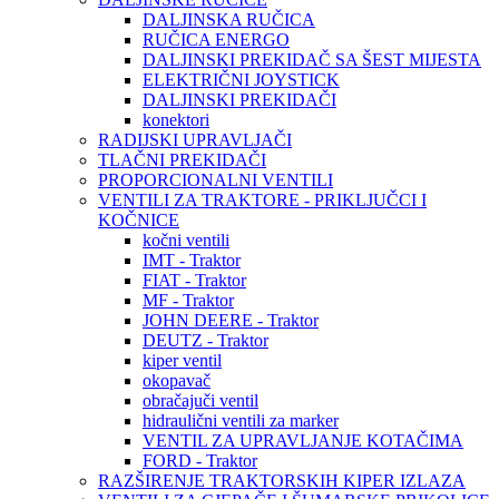
DALJINSKA RUČICA
RUČICA ENERGO
DALJINSKI PREKIDAČ SA ŠEST MIJESTA
ELEKTRIČNI JOYSTICK
DALJINSKI PREKIDAČI
konektori
RADIJSKI UPRAVLJAČI
TLAČNI PREKIDAČI
PROPORCIONALNI VENTILI
VENTILI ZA TRAKTORE - PRIKLJUČCI I
KOČNICE
kočni ventili
IMT - Traktor
FIAT - Traktor
MF - Traktor
JOHN DEERE - Traktor
DEUTZ - Traktor
kiper ventil
okopavač
obračajuči ventil
hidraulični ventili za marker
VENTIL ZA UPRAVLJANJE KOTAČIMA
FORD - Traktor
RAZŠIRENJE TRAKTORSKIH KIPER IZLAZA