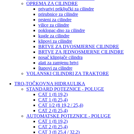
OPREMA ZA CILINDRE
privarivi priključki za cilindre
prirubnice za cilindre
prsteni za cilindre
vilice za cilindre
poklopac-dno za cilindre
kugle za cilindre
klipovi za cilindre
BRTVE ZA DVOSMJERNE CILINDRE
BRTVE ZA JEDNOSMJERNE CILINDRE
nosač klipnjače cilindra
alati za zamjenu brtvi
štapovi za cilindre
VOLANSKI CILINDRI ZA TRAKTORE
TRO-TOČKOVNA HIDRAULIKA
STANDARD POTEZNICE - POLUGE
CAT 1 (fi 19,2)
CAT 1 (fi 25,4)
CAT 1/2 (fi 19,2 / 25,4)
CAT 2 (fi 25,4)
AUTOMATSKE POTEZNICE - POLUGE
CAT 1 (fi 19,2)
CAT 2 (fi 25,4)
CAT 3 (fi 25,4 / 32,2)