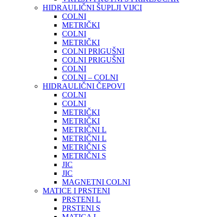
HIDRAULIČNI ŠUPLJI VIJCI
COLNI
METRIČKI
COLNI
METRIČKI
COLNI PRIGUŠNI
COLNI PRIGUŠNI
COLNI
COLNI – COLNI
HIDRAULIČNI ČEPOVI
COLNI
COLNI
METRIČKI
METRIČKI
METRIČNI L
METRIČNI L
METRIČNI S
METRIČNI S
JIC
JIC
MAGNETNI COLNI
MATICE I PRSTENI
PRSTENI L
PRSTENI S
MATICA L