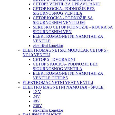
CETOP3 VENTIL ZA UPRAVLJANJE
CETOP KOCKA- PODNOŽJE BEZ
SIGURNOSNOG VENTILA
CETOP KOCKA - PODNOŽJE SA
SIGURNOSNIM VENTILOM
SERIJSKO CETOP PODNOŽJE - KOCKA SA
SIGURNOSNIM VEN
ELEKTROMAGNETNI NAMOTAJI ZA
VENTILE
električni konektor
ELEKTROMAGNETSKI MODULAR CETOP 5 -
NG10 VENTILI
CETOP 5 - DVORADNI
CETOP 5 KOCKA- PODNOŽJE BEZ
SIGURNOSNOG VENTILA
ELEKTROMAGNETNI NAMOTAJI ZA
VENTILE CETOP 5
ELEKTROMAGNETNI YEAT VENTILI
ELEKTRO MAGNETNI NAMOTAJI - ŠPULE
12 V
24V
48V
230V
električni konektor
DALJINSKE RUČICE