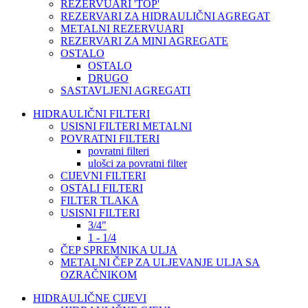
REZERVUARI 'TOP'
REZERVARI ZA HIDRAULIČNI AGREGAT
METALNI REZERVUARI
REZERVARI ZA MINI AGREGATE
OSTALO
OSTALO
DRUGO
SASTAVLJENI AGREGATI
HIDRAULIČNI FILTERI
USISNI FILTERI METALNI
POVRATNI FILTERI
povratni filteri
ulošci za povratni filter
CIJEVNI FILTERI
OSTALI FILTERI
FILTER TLAKA
USISNI FILTERI
3/4"
1 - 1/4
ČEP SPREMNIKA ULJA
METALNI ČEP ZA ULJEVANJE ULJA SA
OZRAČNIKOM
HIDRAULIČNE CIJEVI