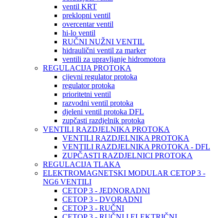
ventil KRT
preklopni ventil
overcentar ventil
hi-lo ventil
RUČNI NUŽNI VENTIL
hidraulični ventil za marker
ventili za upravljanje hidromotora
REGULACIJA PROTOKA
cijevni regulator protoka
regulator protoka
prioritetni ventil
razvodni ventil protoka
djeleni ventil protoka DFL
zupčasti razdjelnik protoka
VENTILI RAZDJELNIKA PROTOKA
VENTILI RAZDJELNIKA PROTOKA
VENTILI RAZDJELNIKA PROTOKA - DFL
ZUPČASTI RAZDJELNICI PROTOKA
REGULACIJA TLAKA
ELEKTROMAGNETSKI MODULAR CETOP 3 -
NG6 VENTILI
CETOP 3 - JEDNORADNI
CETOP 3 - DVORADNI
CETOP 3 - RUČNI
CETOP 3 - RUČNI I ELEKTRIČNI