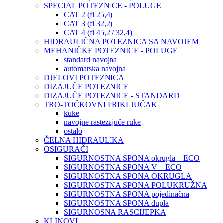
SPECIAL POTEZNICE - POLUGE
CAT 2 (fi 25,4)
CAT 3 (fi 32,2)
CAT 4 (fi 45,2 / 32,4)
HIDRAULIČNA POTEZNICA SA NAVOJEM
MEHANIČKE POTEZNICE - POLUGE
standard navojna
automatska navojna
DJELOVI POTEZNICA
DIZAJUČE POTEZNICE
DIZAJUČE POTEZNICE - STANDARD
TRO-TOČKOVNI PRIKLJUČAK
kuke
navojne rastezajuče ruke
ostalo
ČELNA HIDRAULIKA
OSIGURAČI
SIGURNOSTNA SPONA okrugla – ECO
SIGURNOSTNA SPONA V – ECO
SIGURNOSTNA SPONA OKRUGLA
SIGURNOSTNA SPONA POLUKRUŽNA
SIGURNOSTNA SPONA pojedinačna
SIGURNOSTNA SPONA dupla
SIGURNOSNA RASCIJEPKA
KLINOVI