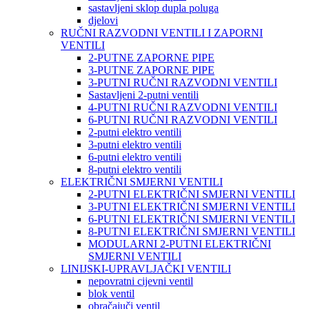
sastavljeni sklop dupla poluga
djelovi
RUČNI RAZVODNI VENTILI I ZAPORNI
VENTILI
2-PUTNE ZAPORNE PIPE
3-PUTNE ZAPORNE PIPE
3-PUTNI RUČNI RAZVODNI VENTILI
Sastavljeni 2-putni ventili
4-PUTNI RUČNI RAZVODNI VENTILI
6-PUTNI RUČNI RAZVODNI VENTILI
2-putni elektro ventili
3-putni elektro ventili
6-putni elektro ventili
8-putni elektro ventili
ELEKTRIČNI SMJERNI VENTILI
2-PUTNI ELEKTRIČNI SMJERNI VENTILI
3-PUTNI ELEKTRIČNI SMJERNI VENTILI
6-PUTNI ELEKTRIČNI SMJERNI VENTILI
8-PUTNI ELEKTRIČNI SMJERNI VENTILI
MODULARNI 2-PUTNI ELEKTRIČNI
SMJERNI VENTILI
LINIJSKI-UPRAVLJAČKI VENTILI
nepovratni cijevni ventil
blok ventil
obračajuči ventil