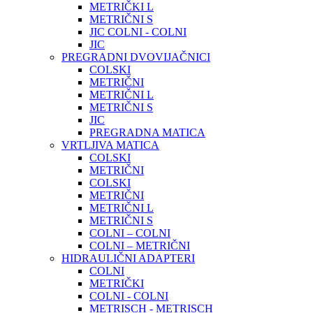
METRIČKI L
METRIČNI S
JIC COLNI - COLNI
JIC
PREGRADNI DVOVIJAČNICI
COLSKI
METRIČNI
METRIČNI L
METRIČNI S
JIC
PREGRADNA MATICA
VRTLJIVA MATICA
COLSKI
METRIČNI
COLSKI
METRIČNI
METRIČNI L
METRIČNI S
COLNI – COLNI
COLNI – METRIČNI
HIDRAULIČNI ADAPTERI
COLNI
METRIČKI
COLNI - COLNI
METRISCH - METRISCH