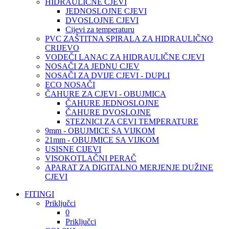
HIDRAULIČNE CJEVI
JEDNOSLOJNE CJEVI
DVOSLOJNE CJEVI
Cijevi za temperaturu
PVC ZAŠTITNA SPIRALA ZA HIDRAULIČNO
CRIJEVO
VODEČI LANAC ZA HIDRAULIČNE CJEVI
NOSAČI ZA JEDNU CJEV
NOSAČI ZA DVIJE CJEVI - DUPLI
ECO NOSAČI
ČAHURE ZA CJEVI - OBUJMICA
ČAHURE JEDNOSLOJNE
ČAHURE DVOSLOJNE
STEZNICI ZA CEVI TEMPERATURE
9mm - OBUJMICE SA VIJKOM
21mm - OBUJMICE SA VIJKOM
USISNE CIJEVI
VISOKOTLAČNI PERAČ
APARAT ZA DIGITALNO MERJENJE DUŽINE
CJEVI
FITINGI
Priključci
0
Priključci