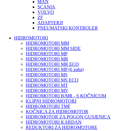
MAN
SCANIA
VOLVO
ZF
ADAPTERJI
PNEUMATSKI KONTROLER
HIDROMOTORI
HIDROMOTORI MM
HIDROMOTORI MM SIDE
HIDROMOTORI MP
HIDROMOTORI MR
HIDROMOTORI MR ECO
HIDROMOTORI MP (6 zuba)
HIDROMOTORI MS
HIDROMOTORI MS ECO
HIDROMOTORI MT
HIDROMOTORI MV
HIDROMOTORI B/MR - S KOČNICOM
KLIPNI HIDROMOTORI
HIDROMOTORI TMF
KOČNICA ZA HIDROMOTOR
HIDROMOTOR ZA POGON GUSJENICA
HIDROMOTORI KARDAN
REDUKTORI ZA HIDROMOTORE