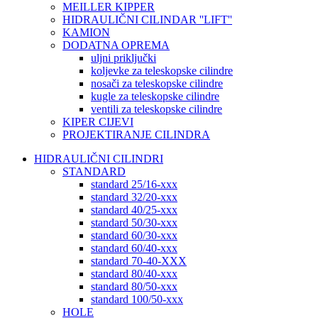
MEILLER KIPPER
HIDRAULIČNI CILINDAR ''LIFT''
KAMION
DODATNA OPREMA
uljni priključki
koljevke za teleskopske cilindre
nosači za teleskopske cilindre
kugle za teleskopske cilindre
ventili za teleskopske cilindre
KIPER CIJEVI
PROJEKTIRANJE CILINDRA
HIDRAULIČNI CILINDRI
STANDARD
standard 25/16-xxx
standard 32/20-xxx
standard 40/25-xxx
standard 50/30-xxx
standard 60/30-xxx
standard 60/40-xxx
standard 70-40-XXX
standard 80/40-xxx
standard 80/50-xxx
standard 100/50-xxx
HOLE