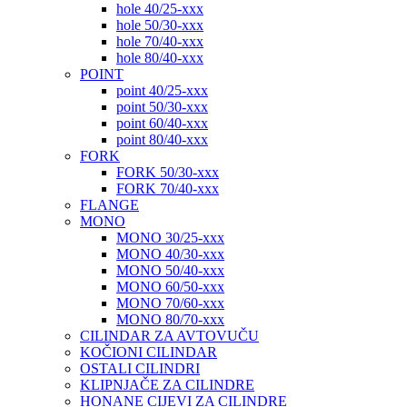
hole 40/25-xxx
hole 50/30-xxx
hole 70/40-xxx
hole 80/40-xxx
POINT
point 40/25-xxx
point 50/30-xxx
point 60/40-xxx
point 80/40-xxx
FORK
FORK 50/30-xxx
FORK 70/40-xxx
FLANGE
MONO
MONO 30/25-xxx
MONO 40/30-xxx
MONO 50/40-xxx
MONO 60/50-xxx
MONO 70/60-xxx
MONO 80/70-xxx
CILINDAR ZA AVTOVUČU
KOČIONI CILINDAR
OSTALI CILINDRI
KLIPNJAČE ZA CILINDRE
HONANE CIJEVI ZA CILINDRE