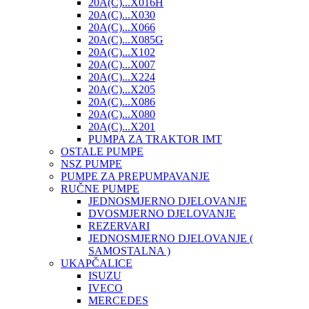
20A(C)...X016H
20A(C)...X030
20A(C)...X066
20A(C)...X085G
20A(C)...X102
20A(C)...X007
20A(C)...X224
20A(C)...X205
20A(C)...X086
20A(C)...X080
20A(C)...X201
PUMPA ZA TRAKTOR IMT
OSTALE PUMPE
NSZ PUMPE
PUMPE ZA PREPUMPAVANJE
RUČNE PUMPE
JEDNOSMJERNO DJELOVANJE
DVOSMJERNO DJELOVANJE
REZERVARI
JEDNOSMJERNO DJELOVANJE (
SAMOSTALNA )
UKAPČALICE
ISUZU
IVECO
MERCEDES