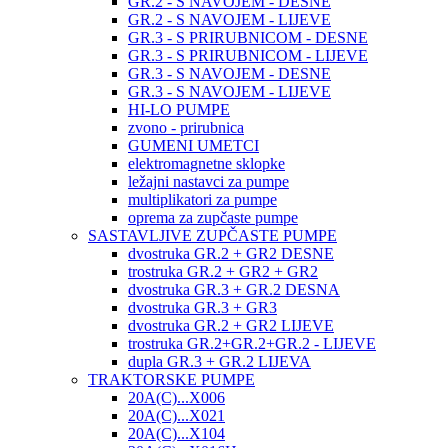
GR.2 - S NAVOJEM - DESNE
GR.2 - S NAVOJEM - LIJEVE
GR.3 - S PRIRUBNICOM - DESNE
GR.3 - S PRIRUBNICOM - LIJEVE
GR.3 - S NAVOJEM - DESNE
GR.3 - S NAVOJEM - LIJEVE
HI-LO PUMPE
zvono - prirubnica
GUMENI UMETCI
elektromagnetne sklopke
ležajni nastavci za pumpe
multiplikatori za pumpe
oprema za zupčaste pumpe
SASTAVLJIVE ZUPČASTE PUMPE
dvostruka GR.2 + GR2 DESNE
trostruka GR.2 + GR2 + GR2
dvostruka GR.3 + GR.2 DESNA
dvostruka GR.3 + GR3
dvostruka GR.2 + GR2 LIJEVE
trostruka GR.2+GR.2+GR.2 - LIJEVE
dupla GR.3 + GR.2 LIJEVA
TRAKTORSKE PUMPE
20A(C)...X006
20A(C)...X021
20A(C)...X104