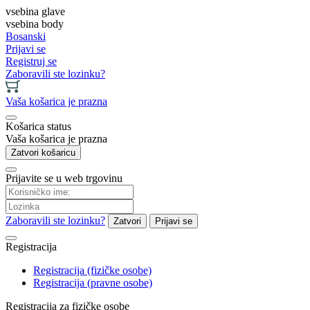
vsebina glave
vsebina body
Bosanski
Prijavi se
Registruj se
Zaboravili ste lozinku?
Vaša košarica je prazna
Košarica status
Vaša košarica je prazna
Zatvori košaricu
Prijavite se u web trgovinu
Zaboravili ste lozinku?
Zatvori
Prijavi se
Registracija
Registracija (fizičke osobe)
Registracija (pravne osobe)
Registracija za fizičke osobe