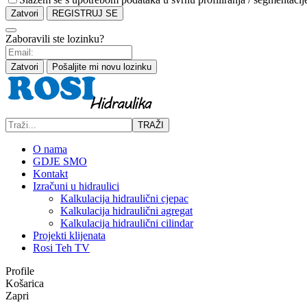
Zatvori
REGISTRUJ SE
Zaboravili ste lozinku?
Zatvori
Pošaljite mi novu lozinku
TRAŽI
O nama
GDJE SMO
Kontakt
Izračuni u hidraulici
Kalkulacija hidraulični cjepac
Kalkulacija hidraulični agregat
Kalkulacija hidraulični cilindar
Projekti klijenata
Rosi Teh TV
Profile
Košarica
Zapri