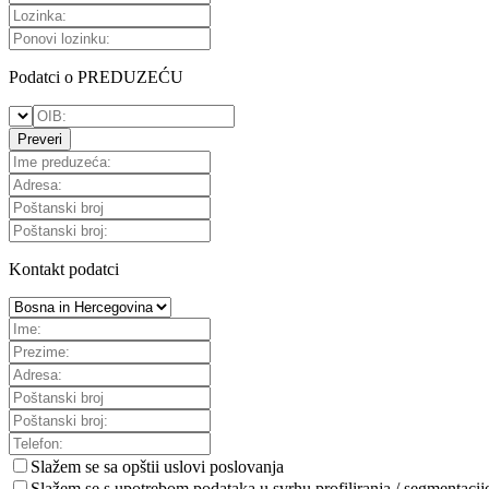
Podatci o PREDUZEĆU
Preveri
Kontakt podatci
Slažem se sa
opštii uslovi poslovanja
Slažem se s upotrebom podataka u svrhu profiliranja / segmentacij