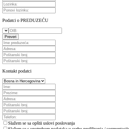
Podatci o PREDUZEĆU
Preveri
Kontakt podatci
Slažem se sa
opštii uslovi poslovanja
Slažem se s upotrebom podataka u svrhu profiliranja / segmentacij