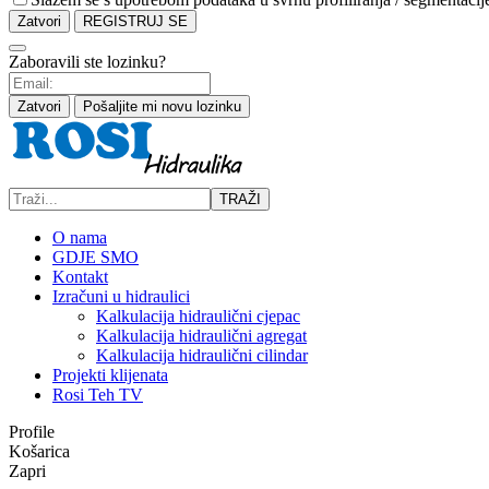
Zatvori
REGISTRUJ SE
Zaboravili ste lozinku?
Zatvori
Pošaljite mi novu lozinku
TRAŽI
O nama
GDJE SMO
Kontakt
Izračuni u hidraulici
Kalkulacija hidraulični cjepac
Kalkulacija hidraulični agregat
Kalkulacija hidraulični cilindar
Projekti klijenata
Rosi Teh TV
Profile
Košarica
Zapri