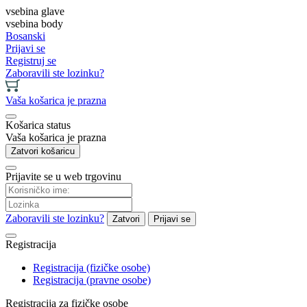
vsebina glave
vsebina body
Bosanski
Prijavi se
Registruj se
Zaboravili ste lozinku?
Vaša košarica je prazna
Košarica status
Vaša košarica je prazna
Zatvori košaricu
Prijavite se u web trgovinu
Zaboravili ste lozinku?
Zatvori
Prijavi se
Registracija
Registracija (fizičke osobe)
Registracija (pravne osobe)
Registracija za fizičke osobe