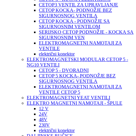
CETOP3 VENTIL ZA UPRAVLJANJE
CETOP KOCKA- PODNOŽJE BEZ
SIGURNOSNOG VENTILA
CETOP KOCKA - PODNOŽJE SA
SIGURNOSNIM VENTILOM
SERIJSKO CETOP PODNOŽJE - KOCKA SA
SIGURNOSNIM VEN
ELEKTROMAGNETNI NAMOTAJI ZA
VENTILE
električni konektor
ELEKTROMAGNETSKI MODULAR CETOP 5 -
NG10 VENTILI
CETOP 5 - DVORADNI
CETOP 5 KOCKA- PODNOŽJE BEZ
SIGURNOSNOG VENTILA
ELEKTROMAGNETNI NAMOTAJI ZA
VENTILE CETOP 5
ELEKTROMAGNETNI YEAT VENTILI
ELEKTRO MAGNETNI NAMOTAJI - ŠPULE
12 V
24V
48V
230V
električni konektor
DALJINSKE RUČICE