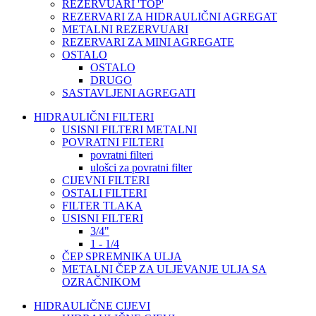
REZERVUARI 'TOP'
REZERVARI ZA HIDRAULIČNI AGREGAT
METALNI REZERVUARI
REZERVARI ZA MINI AGREGATE
OSTALO
OSTALO
DRUGO
SASTAVLJENI AGREGATI
HIDRAULIČNI FILTERI
USISNI FILTERI METALNI
POVRATNI FILTERI
povratni filteri
ulošci za povratni filter
CIJEVNI FILTERI
OSTALI FILTERI
FILTER TLAKA
USISNI FILTERI
3/4"
1 - 1/4
ČEP SPREMNIKA ULJA
METALNI ČEP ZA ULJEVANJE ULJA SA
OZRAČNIKOM
HIDRAULIČNE CIJEVI