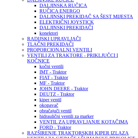
DALJINSKA RUČICA
RUČICA ENERGO
DALJINSKI PREKIDAČ SA ŠEST MIJESTA
ELEKTRIČNI JOYSTICK
DALJINSKI PREKIDAČI
konektori
RADIJSKI UPRAVLJAČI
TLAČNI PREKIDAČI
PROPORCIONALNI VENTILI
VENTILI ZA TRAKTORE - PRIKLJUČCI I
KOČNICE
kočni ventili
IMT - Traktor
FIAT - Traktor
MF - Traktor
JOHN DEERE - Traktor
DEUTZ - Traktor
kiper ventil
okopavač
obračajuči ventil
hidraulični ventili za marker
VENTIL ZA UPRAVLJANJE KOTAČIMA
FORD - Traktor
RAZŠIRENJE TRAKTORSKIH KIPER IZLAZA