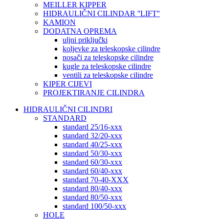
MEILLER KIPPER
HIDRAULIČNI CILINDAR ''LIFT''
KAMION
DODATNA OPREMA
uljni priključki
koljevke za teleskopske cilindre
nosači za teleskopske cilindre
kugle za teleskopske cilindre
ventili za teleskopske cilindre
KIPER CIJEVI
PROJEKTIRANJE CILINDRA
HIDRAULIČNI CILINDRI
STANDARD
standard 25/16-xxx
standard 32/20-xxx
standard 40/25-xxx
standard 50/30-xxx
standard 60/30-xxx
standard 60/40-xxx
standard 70-40-XXX
standard 80/40-xxx
standard 80/50-xxx
standard 100/50-xxx
HOLE