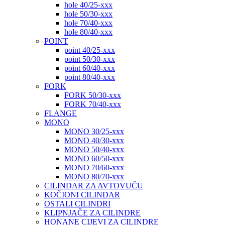
hole 40/25-xxx
hole 50/30-xxx
hole 70/40-xxx
hole 80/40-xxx
POINT
point 40/25-xxx
point 50/30-xxx
point 60/40-xxx
point 80/40-xxx
FORK
FORK 50/30-xxx
FORK 70/40-xxx
FLANGE
MONO
MONO 30/25-xxx
MONO 40/30-xxx
MONO 50/40-xxx
MONO 60/50-xxx
MONO 70/60-xxx
MONO 80/70-xxx
CILINDAR ZA AVTOVUČU
KOČIONI CILINDAR
OSTALI CILINDRI
KLIPNJAČE ZA CILINDRE
HONANE CIJEVI ZA CILINDRE