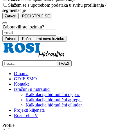
Slažem se s upotrebom podataka u svrhu profiliranja /
segmentacije
Zatvori
REGISTRUJ SE
Zaboravili ste lozinku?
Zatvori
Pošaljite mi novu lozinku
TRAŽI
O nama
GDJE SMO
Kontakt
Izračuni u hidraulici
Kalkulacija hidraulični cjepac
Kalkulacija hidraulični agregat
Kalkulacija hidraulični cilindar
Projekti klijenata
Rosi Teh TV
Profile