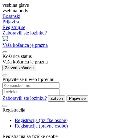
vsebina glave
vsebina body
Bosanski
Prijavi se
Registruj se
Zaboravili ste lozinku?
Vaša košarica je prazna
Košarica status
Vaša košarica je prazna
Zatvori košaricu
Prijavite se u web trgovinu
Zaboravili ste lozinku?
Zatvori
Prijavi se
Registracija
Registracija (fizičke osobe)
Registracija (pravne osobe)
Registracija za fizičke osobe