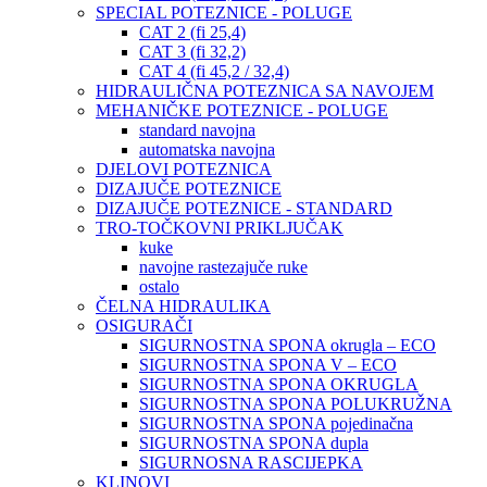
SPECIAL POTEZNICE - POLUGE
CAT 2 (fi 25,4)
CAT 3 (fi 32,2)
CAT 4 (fi 45,2 / 32,4)
HIDRAULIČNA POTEZNICA SA NAVOJEM
MEHANIČKE POTEZNICE - POLUGE
standard navojna
automatska navojna
DJELOVI POTEZNICA
DIZAJUČE POTEZNICE
DIZAJUČE POTEZNICE - STANDARD
TRO-TOČKOVNI PRIKLJUČAK
kuke
navojne rastezajuče ruke
ostalo
ČELNA HIDRAULIKA
OSIGURAČI
SIGURNOSTNA SPONA okrugla – ECO
SIGURNOSTNA SPONA V – ECO
SIGURNOSTNA SPONA OKRUGLA
SIGURNOSTNA SPONA POLUKRUŽNA
SIGURNOSTNA SPONA pojedinačna
SIGURNOSTNA SPONA dupla
SIGURNOSNA RASCIJEPKA
KLINOVI