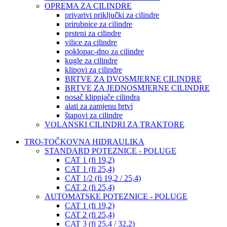
OPREMA ZA CILINDRE
privarivi priključki za cilindre
prirubnice za cilindre
prsteni za cilindre
vilice za cilindre
poklopac-dno za cilindre
kugle za cilindre
klipovi za cilindre
BRTVE ZA DVOSMJERNE CILINDRE
BRTVE ZA JEDNOSMJERNE CILINDRE
nosač klipnjače cilindra
alati za zamjenu brtvi
štapovi za cilindre
VOLANSKI CILINDRI ZA TRAKTORE
TRO-TOČKOVNA HIDRAULIKA
STANDARD POTEZNICE - POLUGE
CAT 1 (fi 19,2)
CAT 1 (fi 25,4)
CAT 1/2 (fi 19,2 / 25,4)
CAT 2 (fi 25,4)
AUTOMATSKE POTEZNICE - POLUGE
CAT 1 (fi 19,2)
CAT 2 (fi 25,4)
CAT 3 (fi 25,4 / 32,2)