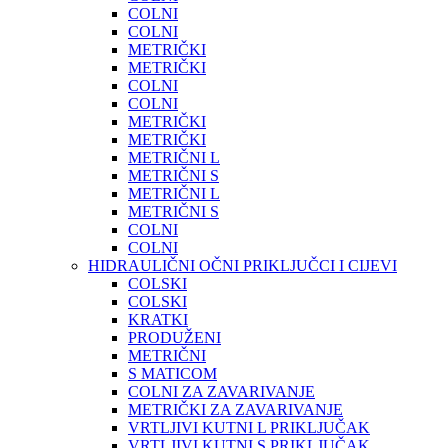
COLNI
COLNI
METRIČKI
METRIČKI
COLNI
COLNI
METRIČKI
METRIČKI
METRIČNI L
METRIČNI S
METRIČNI L
METRIČNI S
COLNI
COLNI
HIDRAULIČNI OČNI PRIKLJUČCI I CIJEVI
COLSKI
COLSKI
KRATKI
PRODUŽENI
METRIČNI
S MATICOM
COLNI ZA ZAVARIVANJE
METRIČKI ZA ZAVARIVANJE
VRTLJIVI KUTNI L PRIKLJUČAK
VRTLJIVI KUTNI S PRIKLJUČAK