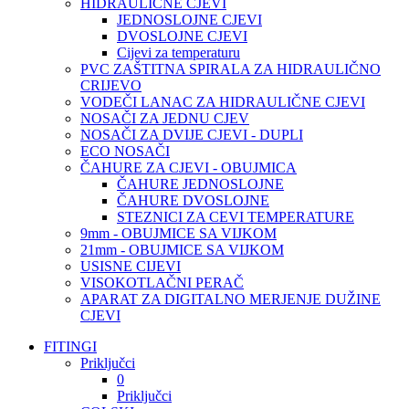
HIDRAULIČNE CJEVI
JEDNOSLOJNE CJEVI
DVOSLOJNE CJEVI
Cijevi za temperaturu
PVC ZAŠTITNA SPIRALA ZA HIDRAULIČNO
CRIJEVO
VODEČI LANAC ZA HIDRAULIČNE CJEVI
NOSAČI ZA JEDNU CJEV
NOSAČI ZA DVIJE CJEVI - DUPLI
ECO NOSAČI
ČAHURE ZA CJEVI - OBUJMICA
ČAHURE JEDNOSLOJNE
ČAHURE DVOSLOJNE
STEZNICI ZA CEVI TEMPERATURE
9mm - OBUJMICE SA VIJKOM
21mm - OBUJMICE SA VIJKOM
USISNE CIJEVI
VISOKOTLAČNI PERAČ
APARAT ZA DIGITALNO MERJENJE DUŽINE
CJEVI
FITINGI
Priključci
0
Priključci