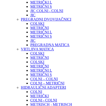
METRIČKI L
METRIČNI S
JIC COLNI - COLNI
JIC
PREGRADNI DVOVIJAČNICI
COLSKI
METRIČNI
METRIČNI L
METRIČNI S
JIC
PREGRADNA MATICA
VRTLJIVA MATICA
COLSKI
METRIČNI
COLSKI
METRIČNI
METRIČNI L
METRIČNI S
COLNI – COLNI
COLNI – METRIČNI
HIDRAULIČNI ADAPTERI
COLNI
METRIČKI
COLNI - COLNI
METRISCH - METRISCH