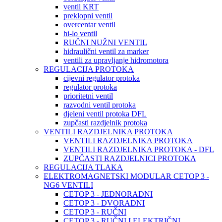
ventil KRT
preklopni ventil
overcentar ventil
hi-lo ventil
RUČNI NUŽNI VENTIL
hidraulični ventil za marker
ventili za upravljanje hidromotora
REGULACIJA PROTOKA
cijevni regulator protoka
regulator protoka
prioritetni ventil
razvodni ventil protoka
djeleni ventil protoka DFL
zupčasti razdjelnik protoka
VENTILI RAZDJELNIKA PROTOKA
VENTILI RAZDJELNIKA PROTOKA
VENTILI RAZDJELNIKA PROTOKA - DFL
ZUPČASTI RAZDJELNICI PROTOKA
REGULACIJA TLAKA
ELEKTROMAGNETSKI MODULAR CETOP 3 -
NG6 VENTILI
CETOP 3 - JEDNORADNI
CETOP 3 - DVORADNI
CETOP 3 - RUČNI
CETOP 3 - RUČNI I ELEKTRIČNI