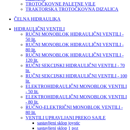
TROTOČKOVNE PALETNE VILE
TRAKTORSKA TROTOČKOVNA DIZALICA
ČELNA HIDRAULIKA
HIDRAULIČNI VENTILI
RUČNI MONOBLOK HIDRAULIČNI VENTILI -
50 lit.
RUČNI MONOBLOK HIDRAULIČNI VENTILI -
80 lit.
RUČNI MONOBLOK HIDRAULIČNI VENTILI -
120 lit.
RUČNI SEKCIJSKI HIDRAULIČNI VENTILI - 70
lit.
RUČNI SEKCIJSKI HIDRAULIČNI VENTILI - 100
lit.
ELEKTROHIDRAULIČNI MONOBLOK VENTILI
- 50 lit.
ELEKTROHIDRAULIČNI MONOBLOK VENTILI
- 80 lit.
RUČNO-ELEKTRIČNI MONOBLOK VENTILI -
80 lit.
VENTILI UPRAVLJANI PREKO SAJLE
sastavljeni sklop joystic
sastavljeni sklop 1 poz