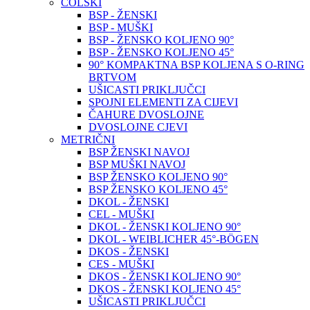
COLSKI
BSP - ŽENSKI
BSP - MUŠKI
BSP - ŽENSKO KOLJENO 90°
BSP - ŽENSKO KOLJENO 45°
90° KOMPAKTNA BSP KOLJENA S O-RING
BRTVOM
UŠICASTI PRIKLJUČCI
SPOJNI ELEMENTI ZA CIJEVI
ČAHURE DVOSLOJNE
DVOSLOJNE CJEVI
METRIČNI
BSP ŽENSKI NAVOJ
BSP MUŠKI NAVOJ
BSP ŽENSKO KOLJENO 90°
BSP ŽENSKO KOLJENO 45°
DKOL - ŽENSKI
CEL - MUŠKI
DKOL - ŽENSKI KOLJENO 90°
DKOL - WEIBLICHER 45°-BÖGEN
DKOS - ŽENSKI
CES - MUŠKI
DKOS - ŽENSKI KOLJENO 90°
DKOS - ŽENSKI KOLJENO 45°
UŠICASTI PRIKLJUČCI