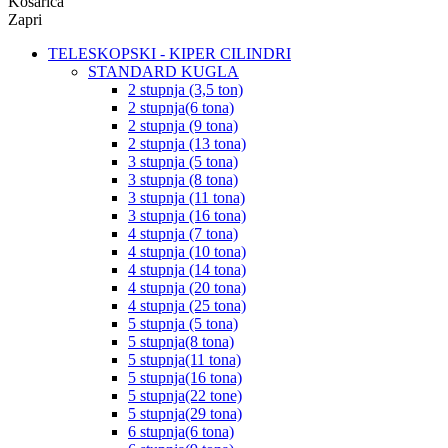
Košarica
Zapri
TELESKOPSKI - KIPER CILINDRI
STANDARD KUGLA
2 stupnja (3,5 ton)
2 stupnja(6 tona)
2 stupnja (9 tona)
2 stupnja (13 tona)
3 stupnja (5 tona)
3 stupnja (8 tona)
3 stupnja (11 tona)
3 stupnja (16 tona)
4 stupnja (7 tona)
4 stupnja (10 tona)
4 stupnja (14 tona)
4 stupnja (20 tona)
4 stupnja (25 tona)
5 stupnja (5 tona)
5 stupnja(8 tona)
5 stupnja(11 tona)
5 stupnja(16 tona)
5 stupnja(22 tone)
5 stupnja(29 tona)
6 stupnja(6 tona)