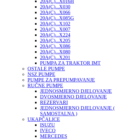
20A(C)...X016H
20A(C)...X030
20A(C)...X066
20A(C)...X085G
20A(C)...X102
20A(C)...X007
20A(C)...X224
20A(C)...X205
20A(C)...X086
20A(C)...X080
20A(C)...X201
PUMPA ZA TRAKTOR IMT
OSTALE PUMPE
NSZ PUMPE
PUMPE ZA PREPUMPAVANJE
RUČNE PUMPE
JEDNOSMJERNO DJELOVANJE
DVOSMJERNO DJELOVANJE
REZERVARI
JEDNOSMJERNO DJELOVANJE (
SAMOSTALNA )
UKAPČALICE
ISUZU
IVECO
MERCEDES