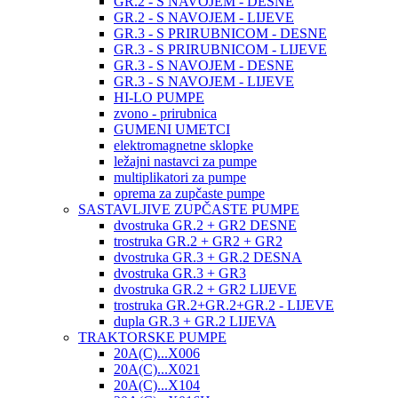
GR.2 - S NAVOJEM - DESNE
GR.2 - S NAVOJEM - LIJEVE
GR.3 - S PRIRUBNICOM - DESNE
GR.3 - S PRIRUBNICOM - LIJEVE
GR.3 - S NAVOJEM - DESNE
GR.3 - S NAVOJEM - LIJEVE
HI-LO PUMPE
zvono - prirubnica
GUMENI UMETCI
elektromagnetne sklopke
ležajni nastavci za pumpe
multiplikatori za pumpe
oprema za zupčaste pumpe
SASTAVLJIVE ZUPČASTE PUMPE
dvostruka GR.2 + GR2 DESNE
trostruka GR.2 + GR2 + GR2
dvostruka GR.3 + GR.2 DESNA
dvostruka GR.3 + GR3
dvostruka GR.2 + GR2 LIJEVE
trostruka GR.2+GR.2+GR.2 - LIJEVE
dupla GR.3 + GR.2 LIJEVA
TRAKTORSKE PUMPE
20A(C)...X006
20A(C)...X021
20A(C)...X104