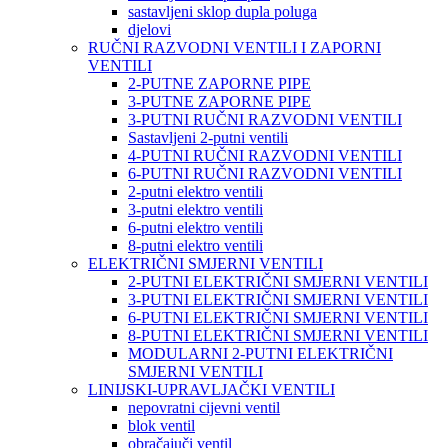
sastavljeni sklop dupla poluga
djelovi
RUČNI RAZVODNI VENTILI I ZAPORNI
VENTILI
2-PUTNE ZAPORNE PIPE
3-PUTNE ZAPORNE PIPE
3-PUTNI RUČNI RAZVODNI VENTILI
Sastavljeni 2-putni ventili
4-PUTNI RUČNI RAZVODNI VENTILI
6-PUTNI RUČNI RAZVODNI VENTILI
2-putni elektro ventili
3-putni elektro ventili
6-putni elektro ventili
8-putni elektro ventili
ELEKTRIČNI SMJERNI VENTILI
2-PUTNI ELEKTRIČNI SMJERNI VENTILI
3-PUTNI ELEKTRIČNI SMJERNI VENTILI
6-PUTNI ELEKTRIČNI SMJERNI VENTILI
8-PUTNI ELEKTRIČNI SMJERNI VENTILI
MODULARNI 2-PUTNI ELEKTRIČNI
SMJERNI VENTILI
LINIJSKI-UPRAVLJAČKI VENTILI
nepovratni cijevni ventil
blok ventil
obračajuči ventil