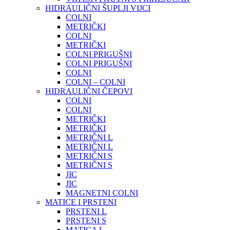
HIDRAULIČNI ŠUPLJI VIJCI
COLNI
METRIČKI
COLNI
METRIČKI
COLNI PRIGUŠNI
COLNI PRIGUŠNI
COLNI
COLNI – COLNI
HIDRAULIČNI ČEPOVI
COLNI
COLNI
METRIČKI
METRIČKI
METRIČNI L
METRIČNI L
METRIČNI S
METRIČNI S
JIC
JIC
MAGNETNI COLNI
MATICE I PRSTENI
PRSTENI L
PRSTENI S
MATICA L