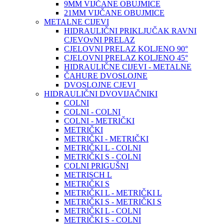
9MM VIJČANE OBUJMICE
21MM VIJČANE OBUJMICE
METALNE CIJEVI
HIDRAULIČNI PRIKLJUČAK RAVNI
CJEVOvNI PRELAZ
CJELOVNI PRELAZ KOLJENO 90°
CJELOVNI PRELAZ KOLJENO 45°
HIDRAULIČNE CIJEVI - METALNE
ČAHURE DVOSLOJNE
DVOSLOJNE CJEVI
HIDRAULIČNI DVOVIJAČNIKI
COLNI
COLNI - COLNI
COLNI - METRIČKI
METRIČKI
METRIČKI - METRIČKI
METRIČKI L - COLNI
METRIČKI S - COLNI
COLNI PRIGUŠNI
METRISCH L
METRIČKI S
METRIČKI L - METRIČKI L
METRIČKI S - METRIČKI S
METRIČKI L - COLNI
METRIČKI S - COLNI