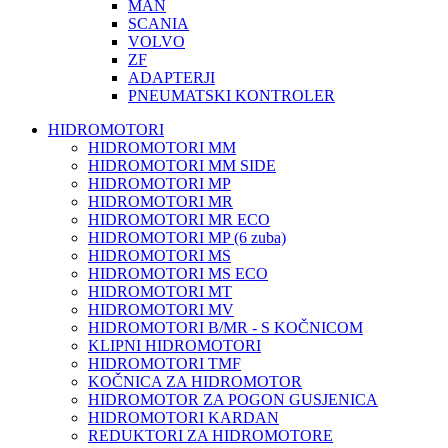
MAN
SCANIA
VOLVO
ZF
ADAPTERJI
PNEUMATSKI KONTROLER
HIDROMOTORI
HIDROMOTORI MM
HIDROMOTORI MM SIDE
HIDROMOTORI MP
HIDROMOTORI MR
HIDROMOTORI MR ECO
HIDROMOTORI MP (6 zuba)
HIDROMOTORI MS
HIDROMOTORI MS ECO
HIDROMOTORI MT
HIDROMOTORI MV
HIDROMOTORI B/MR - S KOČNICOM
KLIPNI HIDROMOTORI
HIDROMOTORI TMF
KOČNICA ZA HIDROMOTOR
HIDROMOTOR ZA POGON GUSJENICA
HIDROMOTORI KARDAN
REDUKTORI ZA HIDROMOTORE