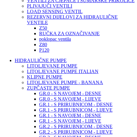
VENTILI ZA CJEPAČE I ŠUMARSKE PRIKOLICE
PLIVAJUČI VENTILI
LOAD SENSING VENTIL
REZERVNI DIJELOVI ZA HIDRAULIČNE
VENTILE
Z50
RUČKA ZA OZNAČIVANJE
poklopac ventila
Z80
P120
HIDRAULIČNE PUMPE
LITOLJEVANE PUMPE
LITOLJEVANE PUMPE ITALIAN
KLIPNE PUMPE
LITOLJEVANE PUMPE - BANANA
ZUPČASTE PUMPE
GR.0 - S NAVOJEM - DESNE
GR.0 - S NAVOJEM - LIJEVE
GR.1 - S PRIRUBNICOM - DESNE
GR.1 - S PRIRUBNICOM - LIJEVE
GR.1 - S NAVOJEM - DESNE
GR.1 - S NAVOJEM - LIJEVE
GR.2 - S PRIRUBNICOM - DESNE
GR.2 - S PRIRUBNICOM - LIJEVE