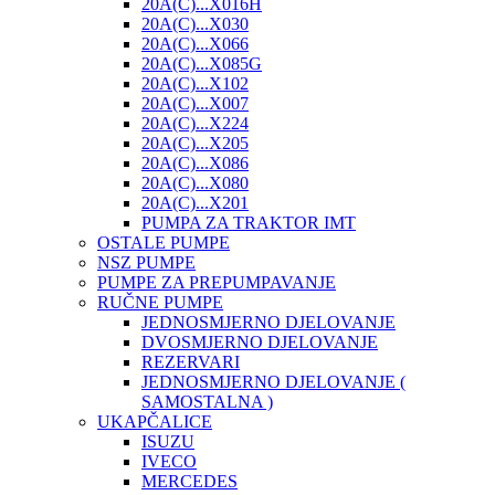
20A(C)...X016H
20A(C)...X030
20A(C)...X066
20A(C)...X085G
20A(C)...X102
20A(C)...X007
20A(C)...X224
20A(C)...X205
20A(C)...X086
20A(C)...X080
20A(C)...X201
PUMPA ZA TRAKTOR IMT
OSTALE PUMPE
NSZ PUMPE
PUMPE ZA PREPUMPAVANJE
RUČNE PUMPE
JEDNOSMJERNO DJELOVANJE
DVOSMJERNO DJELOVANJE
REZERVARI
JEDNOSMJERNO DJELOVANJE (
SAMOSTALNA )
UKAPČALICE
ISUZU
IVECO
MERCEDES