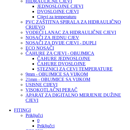
HIDRAULIČNE CJEVI
JEDNOSLOJNE CJEVI
DVOSLOJNE CJEVI
Cijevi za temperaturu
PVC ZAŠTITNA SPIRALA ZA HIDRAULIČNO
CRIJEVO
VODEČI LANAC ZA HIDRAULIČNE CJEVI
NOSAČI ZA JEDNU CJEV
NOSAČI ZA DVIJE CJEVI - DUPLI
ECO NOSAČI
ČAHURE ZA CJEVI - OBUJMICA
ČAHURE JEDNOSLOJNE
ČAHURE DVOSLOJNE
STEZNICI ZA CEVI TEMPERATURE
9mm - OBUJMICE SA VIJKOM
21mm - OBUJMICE SA VIJKOM
USISNE CIJEVI
VISOKOTLAČNI PERAČ
APARAT ZA DIGITALNO MERJENJE DUŽINE
CJEVI
FITINGI
Priključci
0
Priključci