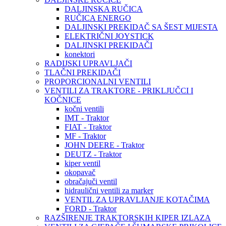
DALJINSKA RUČICA
RUČICA ENERGO
DALJINSKI PREKIDAČ SA ŠEST MIJESTA
ELEKTRIČNI JOYSTICK
DALJINSKI PREKIDAČI
konektori
RADIJSKI UPRAVLJAČI
TLAČNI PREKIDAČI
PROPORCIONALNI VENTILI
VENTILI ZA TRAKTORE - PRIKLJUČCI I
KOČNICE
kočni ventili
IMT - Traktor
FIAT - Traktor
MF - Traktor
JOHN DEERE - Traktor
DEUTZ - Traktor
kiper ventil
okopavač
obračajuči ventil
hidraulični ventili za marker
VENTIL ZA UPRAVLJANJE KOTAČIMA
FORD - Traktor
RAZŠIRENJE TRAKTORSKIH KIPER IZLAZA