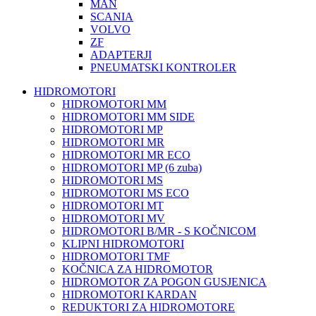
MAN
SCANIA
VOLVO
ZF
ADAPTERJI
PNEUMATSKI KONTROLER
HIDROMOTORI
HIDROMOTORI MM
HIDROMOTORI MM SIDE
HIDROMOTORI MP
HIDROMOTORI MR
HIDROMOTORI MR ECO
HIDROMOTORI MP (6 zuba)
HIDROMOTORI MS
HIDROMOTORI MS ECO
HIDROMOTORI MT
HIDROMOTORI MV
HIDROMOTORI B/MR - S KOČNICOM
KLIPNI HIDROMOTORI
HIDROMOTORI TMF
KOČNICA ZA HIDROMOTOR
HIDROMOTOR ZA POGON GUSJENICA
HIDROMOTORI KARDAN
REDUKTORI ZA HIDROMOTORE