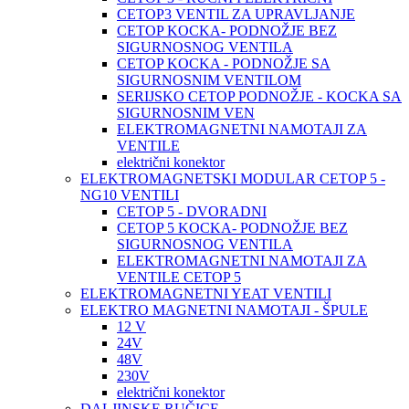
CETOP3 VENTIL ZA UPRAVLJANJE
CETOP KOCKA- PODNOŽJE BEZ
SIGURNOSNOG VENTILA
CETOP KOCKA - PODNOŽJE SA
SIGURNOSNIM VENTILOM
SERIJSKO CETOP PODNOŽJE - KOCKA SA
SIGURNOSNIM VEN
ELEKTROMAGNETNI NAMOTAJI ZA
VENTILE
električni konektor
ELEKTROMAGNETSKI MODULAR CETOP 5 -
NG10 VENTILI
CETOP 5 - DVORADNI
CETOP 5 KOCKA- PODNOŽJE BEZ
SIGURNOSNOG VENTILA
ELEKTROMAGNETNI NAMOTAJI ZA
VENTILE CETOP 5
ELEKTROMAGNETNI YEAT VENTILI
ELEKTRO MAGNETNI NAMOTAJI - ŠPULE
12 V
24V
48V
230V
električni konektor
DALJINSKE RUČICE