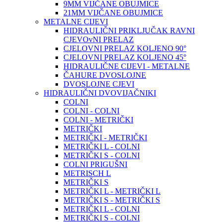
9MM VIJČANE OBUJMICE
21MM VIJČANE OBUJMICE
METALNE CIJEVI
HIDRAULIČNI PRIKLJUČAK RAVNI
CJEVOvNI PRELAZ
CJELOVNI PRELAZ KOLJENO 90°
CJELOVNI PRELAZ KOLJENO 45°
HIDRAULIČNE CIJEVI - METALNE
ČAHURE DVOSLOJNE
DVOSLOJNE CJEVI
HIDRAULIČNI DVOVIJAČNIKI
COLNI
COLNI - COLNI
COLNI - METRIČKI
METRIČKI
METRIČKI - METRIČKI
METRIČKI L - COLNI
METRIČKI S - COLNI
COLNI PRIGUŠNI
METRISCH L
METRIČKI S
METRIČKI L - METRIČKI L
METRIČKI S - METRIČKI S
METRIČKI L - COLNI
METRIČKI S - COLNI