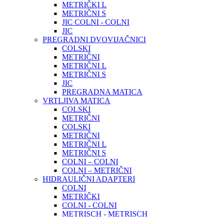
METRIČKI L
METRIČNI S
JIC COLNI - COLNI
JIC
PREGRADNI DVOVIJAČNICI
COLSKI
METRIČNI
METRIČNI L
METRIČNI S
JIC
PREGRADNA MATICA
VRTLJIVA MATICA
COLSKI
METRIČNI
COLSKI
METRIČNI
METRIČNI L
METRIČNI S
COLNI – COLNI
COLNI – METRIČNI
HIDRAULIČNI ADAPTERI
COLNI
METRIČKI
COLNI - COLNI
METRISCH - METRISCH