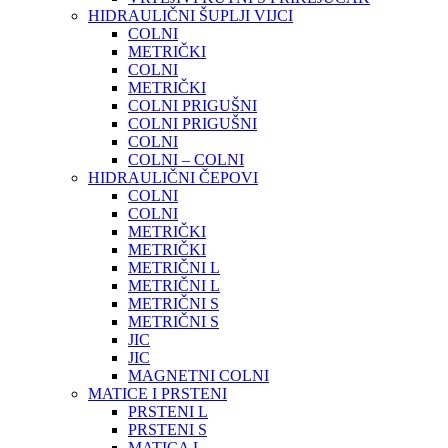
HIDRAULIČNI ŠUPLJI VIJCI
COLNI
METRIČKI
COLNI
METRIČKI
COLNI PRIGUŠNI
COLNI PRIGUŠNI
COLNI
COLNI – COLNI
HIDRAULIČNI ČEPOVI
COLNI
COLNI
METRIČKI
METRIČKI
METRIČNI L
METRIČNI L
METRIČNI S
METRIČNI S
JIC
JIC
MAGNETNI COLNI
MATICE I PRSTENI
PRSTENI L
PRSTENI S
MATICA L