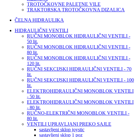
TROTOČKOVNE PALETNE VILE
TRAKTORSKA TROTOČKOVNA DIZALICA
ČELNA HIDRAULIKA
HIDRAULIČNI VENTILI
RUČNI MONOBLOK HIDRAULIČNI VENTILI -
50 lit.
RUČNI MONOBLOK HIDRAULIČNI VENTILI -
80 lit.
RUČNI MONOBLOK HIDRAULIČNI VENTILI -
120 lit.
RUČNI SEKCIJSKI HIDRAULIČNI VENTILI - 70
lit.
RUČNI SEKCIJSKI HIDRAULIČNI VENTILI - 100
lit.
ELEKTROHIDRAULIČNI MONOBLOK VENTILI
- 50 lit.
ELEKTROHIDRAULIČNI MONOBLOK VENTILI
- 80 lit.
RUČNO-ELEKTRIČNI MONOBLOK VENTILI -
80 lit.
VENTILI UPRAVLJANI PREKO SAJLE
sastavljeni sklop joystic
sastavljeni sklop 1 poz