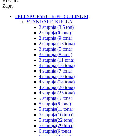
Košarica
Zapri
TELESKOPSKI - KIPER CILINDRI
STANDARD KUGLA
2 stupnja (3,5 ton)
2 stupnja(6 tona)
2 stupnja (9 tona)
2 stupnja (13 tona)
3 stupnja (5 tona)
3 stupnja (8 tona)
3 stupnja (11 tona)
3 stupnja (16 tona)
4 stupnja (7 tona)
4 stupnja (10 tona)
4 stupnja (14 tona)
4 stupnja (20 tona)
4 stupnja (25 tona)
5 stupnja (5 tona)
5 stupnja(8 tona)
5 stupnja(11 tona)
5 stupnja(16 tona)
5 stupnja(22 tone)
5 stupnja(29 tona)
6 stupnja(6 tona)