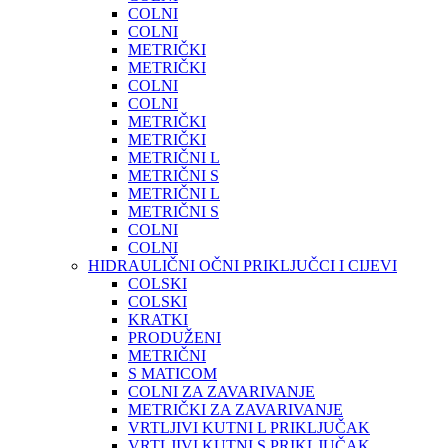
COLNI
COLNI
METRIČKI
METRIČKI
COLNI
COLNI
METRIČKI
METRIČKI
METRIČNI L
METRIČNI S
METRIČNI L
METRIČNI S
COLNI
COLNI
HIDRAULIČNI OČNI PRIKLJUČCI I CIJEVI
COLSKI
COLSKI
KRATKI
PRODUŽENI
METRIČNI
S MATICOM
COLNI ZA ZAVARIVANJE
METRIČKI ZA ZAVARIVANJE
VRTLJIVI KUTNI L PRIKLJUČAK
VRTLJIVI KUTNI S PRIKLJUČAK