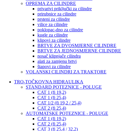
OPREMA ZA CILINDRE
privarivi priključki za cilindre
prirubnice za cilindre
prsteni za cilindre
vilice za cilindre
poklopac-dno za cilindre
kugle za cilindre
klipovi za cilindre
BRTVE ZA DVOSMJERNE CILINDRE
BRTVE ZA JEDNOSMJERNE CILINDRE
nosač klipnjače cilindra
alati za zamjenu brtvi
štapovi za cilindre
VOLANSKI CILINDRI ZA TRAKTORE
TRO-TOČKOVNA HIDRAULIKA
STANDARD POTEZNICE - POLUGE
CAT 1 (fi 19,2)
CAT 1 (fi 25,4)
CAT 1/2 (fi 19,2 / 25,4)
CAT 2 (fi 25,4)
AUTOMATSKE POTEZNICE - POLUGE
CAT 1 (fi 19,2)
CAT 2 (fi 25,4)
CAT 3 (fi 25,4 / 32,2)