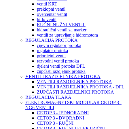
ventil KRT
preklopni ventil
overcentar ventil
hi-lo ventil
RUČNI NUŽNI VENTIL
hidraulični ventil za marker
ventili za upravljanje hidromotora
REGULACIJA PROTOKA
cijevni regulator protoka
regulator protoka
prioritetni ventil
razvodni ventil protoka
djeleni ventil protoka DFL
zupčasti razdjelnik protoka
VENTILI RAZDJELNIKA PROTOKA
VENTILI RAZDJELNIKA PROTOKA
VENTILI RAZDJELNIKA PROTOKA - DFL
ZUPČASTI RAZDJELNICI PROTOKA
REGULACIJA TLAKA
ELEKTROMAGNETSKI MODULAR CETOP 3 -
NG6 VENTILI
CETOP 3 - JEDNORADNI
CETOP 3 - DVORADNI
CETOP 3 - RUČNI
CETOP 3 - RUČNI I ELEKTRIČNI