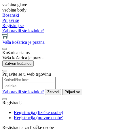
vsebina glave
vsebina body
Bosanski
Prijavi se
Registruj se
Zaboravili ste lozinku?
Vaša košarica je prazna
Košarica status
Vaša košarica je prazna
Zatvori košaricu
Prijavite se u web trgovinu
Zaboravili ste lozinku?
Zatvori
Prijavi se
Registracija
Registracija (fizičke osobe)
Registracija (pravne osobe)
Registracija za fizičke osobe