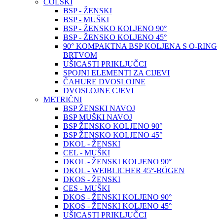
COLSKI
BSP - ŽENSKI
BSP - MUŠKI
BSP - ŽENSKO KOLJENO 90°
BSP - ŽENSKO KOLJENO 45°
90° KOMPAKTNA BSP KOLJENA S O-RING
BRTVOM
UŠICASTI PRIKLJUČCI
SPOJNI ELEMENTI ZA CIJEVI
ČAHURE DVOSLOJNE
DVOSLOJNE CJEVI
METRIČNI
BSP ŽENSKI NAVOJ
BSP MUŠKI NAVOJ
BSP ŽENSKO KOLJENO 90°
BSP ŽENSKO KOLJENO 45°
DKOL - ŽENSKI
CEL - MUŠKI
DKOL - ŽENSKI KOLJENO 90°
DKOL - WEIBLICHER 45°-BÖGEN
DKOS - ŽENSKI
CES - MUŠKI
DKOS - ŽENSKI KOLJENO 90°
DKOS - ŽENSKI KOLJENO 45°
UŠICASTI PRIKLJUČCI