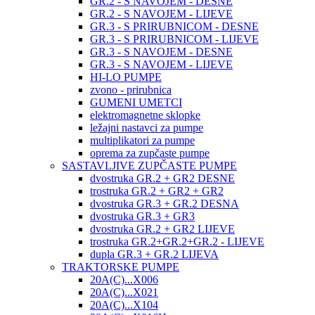
GR.2 - S NAVOJEM - DESNE
GR.2 - S NAVOJEM - LIJEVE
GR.3 - S PRIRUBNICOM - DESNE
GR.3 - S PRIRUBNICOM - LIJEVE
GR.3 - S NAVOJEM - DESNE
GR.3 - S NAVOJEM - LIJEVE
HI-LO PUMPE
zvono - prirubnica
GUMENI UMETCI
elektromagnetne sklopke
ležajni nastavci za pumpe
multiplikatori za pumpe
oprema za zupčaste pumpe
SASTAVLJIVE ZUPČASTE PUMPE
dvostruka GR.2 + GR2 DESNE
trostruka GR.2 + GR2 + GR2
dvostruka GR.3 + GR.2 DESNA
dvostruka GR.3 + GR3
dvostruka GR.2 + GR2 LIJEVE
trostruka GR.2+GR.2+GR.2 - LIJEVE
dupla GR.3 + GR.2 LIJEVA
TRAKTORSKE PUMPE
20A(C)...X006
20A(C)...X021
20A(C)...X104