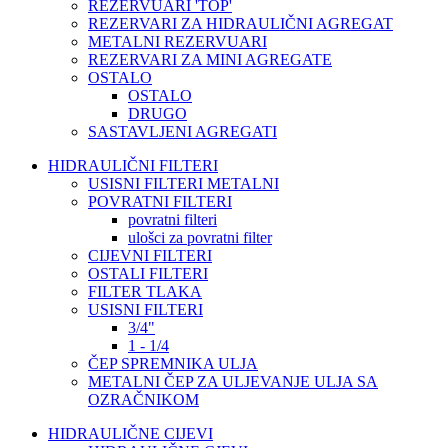
REZERVUARI 'TOP'
REZERVARI ZA HIDRAULIČNI AGREGAT
METALNI REZERVUARI
REZERVARI ZA MINI AGREGATE
OSTALO
OSTALO
DRUGO
SASTAVLJENI AGREGATI
HIDRAULIČNI FILTERI
USISNI FILTERI METALNI
POVRATNI FILTERI
povratni filteri
ulošci za povratni filter
CIJEVNI FILTERI
OSTALI FILTERI
FILTER TLAKA
USISNI FILTERI
3/4"
1 - 1/4
ČEP SPREMNIKA ULJA
METALNI ČEP ZA ULJEVANJE ULJA SA
OZRAČNIKOM
HIDRAULIČNE CIJEVI