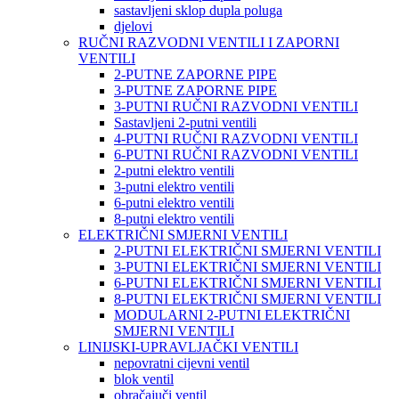
sastavljeni sklop dupla poluga
djelovi
RUČNI RAZVODNI VENTILI I ZAPORNI
VENTILI
2-PUTNE ZAPORNE PIPE
3-PUTNE ZAPORNE PIPE
3-PUTNI RUČNI RAZVODNI VENTILI
Sastavljeni 2-putni ventili
4-PUTNI RUČNI RAZVODNI VENTILI
6-PUTNI RUČNI RAZVODNI VENTILI
2-putni elektro ventili
3-putni elektro ventili
6-putni elektro ventili
8-putni elektro ventili
ELEKTRIČNI SMJERNI VENTILI
2-PUTNI ELEKTRIČNI SMJERNI VENTILI
3-PUTNI ELEKTRIČNI SMJERNI VENTILI
6-PUTNI ELEKTRIČNI SMJERNI VENTILI
8-PUTNI ELEKTRIČNI SMJERNI VENTILI
MODULARNI 2-PUTNI ELEKTRIČNI
SMJERNI VENTILI
LINIJSKI-UPRAVLJAČKI VENTILI
nepovratni cijevni ventil
blok ventil
obračajuči ventil