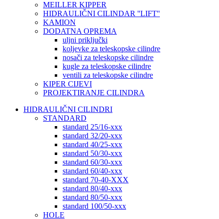
MEILLER KIPPER
HIDRAULIČNI CILINDAR ''LIFT''
KAMION
DODATNA OPREMA
uljni priključki
koljevke za teleskopske cilindre
nosači za teleskopske cilindre
kugle za teleskopske cilindre
ventili za teleskopske cilindre
KIPER CIJEVI
PROJEKTIRANJE CILINDRA
HIDRAULIČNI CILINDRI
STANDARD
standard 25/16-xxx
standard 32/20-xxx
standard 40/25-xxx
standard 50/30-xxx
standard 60/30-xxx
standard 60/40-xxx
standard 70-40-XXX
standard 80/40-xxx
standard 80/50-xxx
standard 100/50-xxx
HOLE