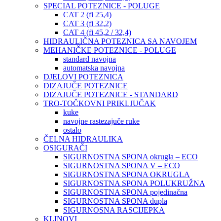
SPECIAL POTEZNICE - POLUGE
CAT 2 (fi 25,4)
CAT 3 (fi 32,2)
CAT 4 (fi 45,2 / 32,4)
HIDRAULIČNA POTEZNICA SA NAVOJEM
MEHANIČKE POTEZNICE - POLUGE
standard navojna
automatska navojna
DJELOVI POTEZNICA
DIZAJUČE POTEZNICE
DIZAJUČE POTEZNICE - STANDARD
TRO-TOČKOVNI PRIKLJUČAK
kuke
navojne rastezajuče ruke
ostalo
ČELNA HIDRAULIKA
OSIGURAČI
SIGURNOSTNA SPONA okrugla – ECO
SIGURNOSTNA SPONA V – ECO
SIGURNOSTNA SPONA OKRUGLA
SIGURNOSTNA SPONA POLUKRUŽNA
SIGURNOSTNA SPONA pojedinačna
SIGURNOSTNA SPONA dupla
SIGURNOSNA RASCIJEPKA
KLINOVI