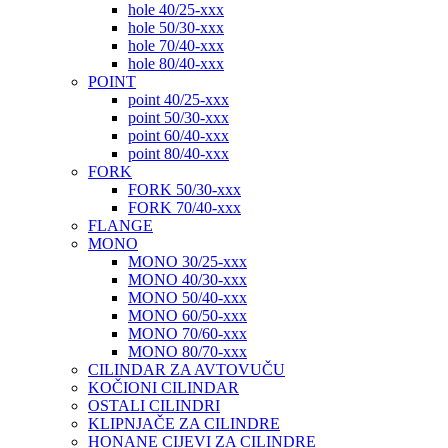
hole 40/25-xxx
hole 50/30-xxx
hole 70/40-xxx
hole 80/40-xxx
POINT
point 40/25-xxx
point 50/30-xxx
point 60/40-xxx
point 80/40-xxx
FORK
FORK 50/30-xxx
FORK 70/40-xxx
FLANGE
MONO
MONO 30/25-xxx
MONO 40/30-xxx
MONO 50/40-xxx
MONO 60/50-xxx
MONO 70/60-xxx
MONO 80/70-xxx
CILINDAR ZA AVTOVUČU
KOČIONI CILINDAR
OSTALI CILINDRI
KLIPNJAČE ZA CILINDRE
HONANE CIJEVI ZA CILINDRE