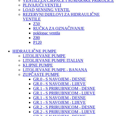
VENTILI ZA CJEPAČE I ŠUMARSKE PRIKOLICE
PLIVAJUČI VENTILI
LOAD SENSING VENTIL
REZERVNI DIJELOVI ZA HIDRAULIČNE
VENTILE
Z50
RUČKA ZA OZNAČIVANJE
poklopac ventila
Z80
P120
HIDRAULIČNE PUMPE
LITOLJEVANE PUMPE
LITOLJEVANE PUMPE ITALIAN
KLIPNE PUMPE
LITOLJEVANE PUMPE - BANANA
ZUPČASTE PUMPE
GR.0 - S NAVOJEM - DESNE
GR.0 - S NAVOJEM - LIJEVE
GR.1 - S PRIRUBNICOM - DESNE
GR.1 - S PRIRUBNICOM - LIJEVE
GR.1 - S NAVOJEM - DESNE
GR.1 - S NAVOJEM - LIJEVE
GR.2 - S PRIRUBNICOM - DESNE
GR.2 - S PRIRUBNICOM - LIJEVE