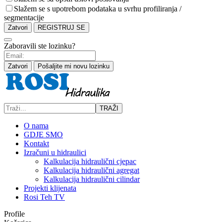
Slažem se s upotrebom podataka u svrhu profiliranja /
segmentacije
Zatvori
REGISTRUJ SE
Zaboravili ste lozinku?
Zatvori
Pošaljite mi novu lozinku
TRAŽI
O nama
GDJE SMO
Kontakt
Izračuni u hidraulici
Kalkulacija hidraulični cjepac
Kalkulacija hidraulični agregat
Kalkulacija hidraulični cilindar
Projekti klijenata
Rosi Teh TV
Profile