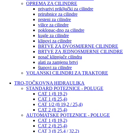
OPREMA ZA CILINDRE
privarivi priključki za cilindre
prirubnice za cilindre
prsteni za cilindre
vilice za cilindre
poklopac-dno za cilindre
kugle za cilindre
klipovi za cilindre
BRTVE ZA DVOSMJERNE CILINDRE
BRTVE ZA JEDNOSMJERNE CILINDRE
nosač klipnjače cilindra
alati za zamjenu brtvi
štapovi za cilindre
VOLANSKI CILINDRI ZA TRAKTORE
TRO-TOČKOVNA HIDRAULIKA
STANDARD POTEZNICE - POLUGE
CAT 1 (fi 19,2)
CAT 1 (fi 25,4)
CAT 1/2 (fi 19,2 / 25,4)
CAT 2 (fi 25,4)
AUTOMATSKE POTEZNICE - POLUGE
CAT 1 (fi 19,2)
CAT 2 (fi 25,4)
CAT 3 (fi 25,4 / 32,2)