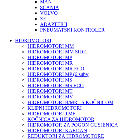
MAN
SCANIA
VOLVO
ZF
ADAPTERJI
PNEUMATSKI KONTROLER
HIDROMOTORI
HIDROMOTORI MM
HIDROMOTORI MM SIDE
HIDROMOTORI MP
HIDROMOTORI MR
HIDROMOTORI MR ECO
HIDROMOTORI MP (6 zuba)
HIDROMOTORI MS
HIDROMOTORI MS ECO
HIDROMOTORI MT
HIDROMOTORI MV
HIDROMOTORI B/MR - S KOČNICOM
KLIPNI HIDROMOTORI
HIDROMOTORI TMF
KOČNICA ZA HIDROMOTOR
HIDROMOTOR ZA POGON GUSJENICA
HIDROMOTORI KARDAN
REDUKTORI ZA HIDROMOTORE