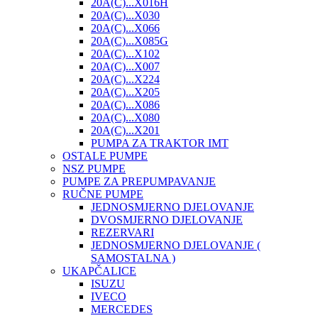
20A(C)...X016H
20A(C)...X030
20A(C)...X066
20A(C)...X085G
20A(C)...X102
20A(C)...X007
20A(C)...X224
20A(C)...X205
20A(C)...X086
20A(C)...X080
20A(C)...X201
PUMPA ZA TRAKTOR IMT
OSTALE PUMPE
NSZ PUMPE
PUMPE ZA PREPUMPAVANJE
RUČNE PUMPE
JEDNOSMJERNO DJELOVANJE
DVOSMJERNO DJELOVANJE
REZERVARI
JEDNOSMJERNO DJELOVANJE (
SAMOSTALNA )
UKAPČALICE
ISUZU
IVECO
MERCEDES