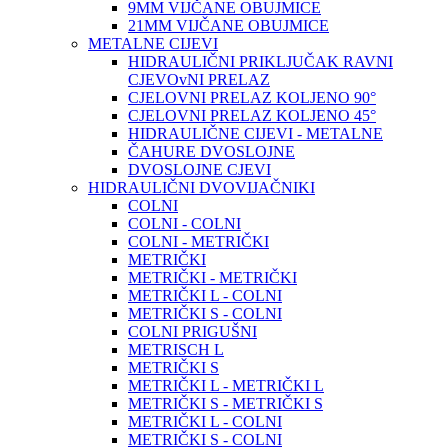
9MM VIJČANE OBUJMICE
21MM VIJČANE OBUJMICE
METALNE CIJEVI
HIDRAULIČNI PRIKLJUČAK RAVNI
CJEVOvNI PRELAZ
CJELOVNI PRELAZ KOLJENO 90°
CJELOVNI PRELAZ KOLJENO 45°
HIDRAULIČNE CIJEVI - METALNE
ČAHURE DVOSLOJNE
DVOSLOJNE CJEVI
HIDRAULIČNI DVOVIJAČNIKI
COLNI
COLNI - COLNI
COLNI - METRIČKI
METRIČKI
METRIČKI - METRIČKI
METRIČKI L - COLNI
METRIČKI S - COLNI
COLNI PRIGUŠNI
METRISCH L
METRIČKI S
METRIČKI L - METRIČKI L
METRIČKI S - METRIČKI S
METRIČKI L - COLNI
METRIČKI S - COLNI