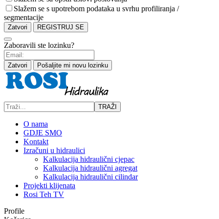
Slažem se s upotrebom podataka u svrhu profiliranja /
segmentacije
Zatvori
REGISTRUJ SE
Zaboravili ste lozinku?
Zatvori
Pošaljite mi novu lozinku
TRAŽI
O nama
GDJE SMO
Kontakt
Izračuni u hidraulici
Kalkulacija hidraulični cjepac
Kalkulacija hidraulični agregat
Kalkulacija hidraulični cilindar
Projekti klijenata
Rosi Teh TV
Profile