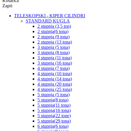
Košarica
Zapri
TELESKOPSKI - KIPER CILINDRI
STANDARD KUGLA
2 stupnja (3,5 ton)
2 stupnja(6 tona)
2 stupnja (9 tona)
2 stupnja (13 tona)
3 stupnja (5 tona)
3 stupnja (8 tona)
3 stupnja (11 tona)
3 stupnja (16 tona)
4 stupnja (7 tona)
4 stupnja (10 tona)
4 stupnja (14 tona)
4 stupnja (20 tona)
4 stupnja (25 tona)
5 stupnja (5 tona)
5 stupnja(8 tona)
5 stupnja(11 tona)
5 stupnja(16 tona)
5 stupnja(22 tone)
5 stupnja(29 tona)
6 stupnja(6 tona)