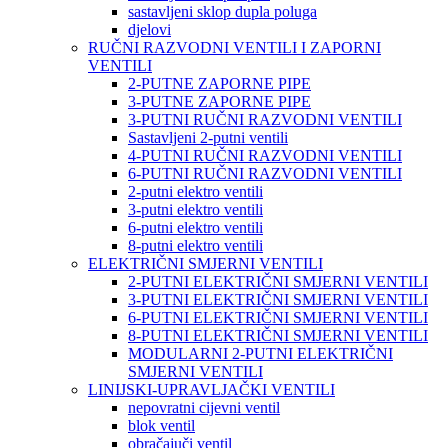
sastavljeni sklop dupla poluga
djelovi
RUČNI RAZVODNI VENTILI I ZAPORNI
VENTILI
2-PUTNE ZAPORNE PIPE
3-PUTNE ZAPORNE PIPE
3-PUTNI RUČNI RAZVODNI VENTILI
Sastavljeni 2-putni ventili
4-PUTNI RUČNI RAZVODNI VENTILI
6-PUTNI RUČNI RAZVODNI VENTILI
2-putni elektro ventili
3-putni elektro ventili
6-putni elektro ventili
8-putni elektro ventili
ELEKTRIČNI SMJERNI VENTILI
2-PUTNI ELEKTRIČNI SMJERNI VENTILI
3-PUTNI ELEKTRIČNI SMJERNI VENTILI
6-PUTNI ELEKTRIČNI SMJERNI VENTILI
8-PUTNI ELEKTRIČNI SMJERNI VENTILI
MODULARNI 2-PUTNI ELEKTRIČNI
SMJERNI VENTILI
LINIJSKI-UPRAVLJAČKI VENTILI
nepovratni cijevni ventil
blok ventil
obračajuči ventil