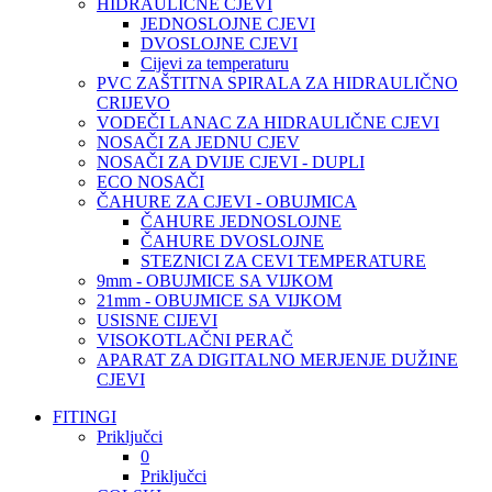
HIDRAULIČNE CJEVI
JEDNOSLOJNE CJEVI
DVOSLOJNE CJEVI
Cijevi za temperaturu
PVC ZAŠTITNA SPIRALA ZA HIDRAULIČNO
CRIJEVO
VODEČI LANAC ZA HIDRAULIČNE CJEVI
NOSAČI ZA JEDNU CJEV
NOSAČI ZA DVIJE CJEVI - DUPLI
ECO NOSAČI
ČAHURE ZA CJEVI - OBUJMICA
ČAHURE JEDNOSLOJNE
ČAHURE DVOSLOJNE
STEZNICI ZA CEVI TEMPERATURE
9mm - OBUJMICE SA VIJKOM
21mm - OBUJMICE SA VIJKOM
USISNE CIJEVI
VISOKOTLAČNI PERAČ
APARAT ZA DIGITALNO MERJENJE DUŽINE
CJEVI
FITINGI
Priključci
0
Priključci