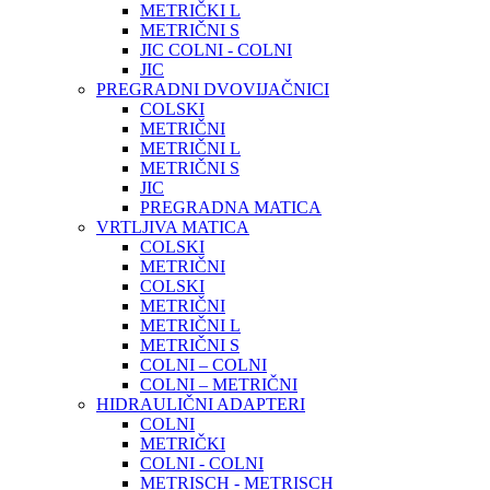
METRIČKI L
METRIČNI S
JIC COLNI - COLNI
JIC
PREGRADNI DVOVIJAČNICI
COLSKI
METRIČNI
METRIČNI L
METRIČNI S
JIC
PREGRADNA MATICA
VRTLJIVA MATICA
COLSKI
METRIČNI
COLSKI
METRIČNI
METRIČNI L
METRIČNI S
COLNI – COLNI
COLNI – METRIČNI
HIDRAULIČNI ADAPTERI
COLNI
METRIČKI
COLNI - COLNI
METRISCH - METRISCH