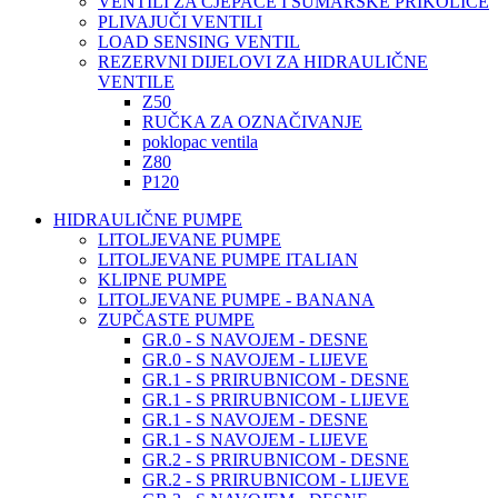
VENTILI ZA CJEPAČE I ŠUMARSKE PRIKOLICE
PLIVAJUČI VENTILI
LOAD SENSING VENTIL
REZERVNI DIJELOVI ZA HIDRAULIČNE
VENTILE
Z50
RUČKA ZA OZNAČIVANJE
poklopac ventila
Z80
P120
HIDRAULIČNE PUMPE
LITOLJEVANE PUMPE
LITOLJEVANE PUMPE ITALIAN
KLIPNE PUMPE
LITOLJEVANE PUMPE - BANANA
ZUPČASTE PUMPE
GR.0 - S NAVOJEM - DESNE
GR.0 - S NAVOJEM - LIJEVE
GR.1 - S PRIRUBNICOM - DESNE
GR.1 - S PRIRUBNICOM - LIJEVE
GR.1 - S NAVOJEM - DESNE
GR.1 - S NAVOJEM - LIJEVE
GR.2 - S PRIRUBNICOM - DESNE
GR.2 - S PRIRUBNICOM - LIJEVE