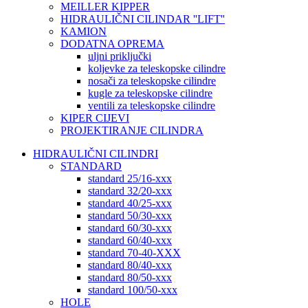
MEILLER KIPPER
HIDRAULIČNI CILINDAR ''LIFT''
KAMION
DODATNA OPREMA
uljni priključki
koljevke za teleskopske cilindre
nosači za teleskopske cilindre
kugle za teleskopske cilindre
ventili za teleskopske cilindre
KIPER CIJEVI
PROJEKTIRANJE CILINDRA
HIDRAULIČNI CILINDRI
STANDARD
standard 25/16-xxx
standard 32/20-xxx
standard 40/25-xxx
standard 50/30-xxx
standard 60/30-xxx
standard 60/40-xxx
standard 70-40-XXX
standard 80/40-xxx
standard 80/50-xxx
standard 100/50-xxx
HOLE