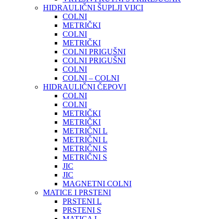
HIDRAULIČNI ŠUPLJI VIJCI
COLNI
METRIČKI
COLNI
METRIČKI
COLNI PRIGUŠNI
COLNI PRIGUŠNI
COLNI
COLNI – COLNI
HIDRAULIČNI ČEPOVI
COLNI
COLNI
METRIČKI
METRIČKI
METRIČNI L
METRIČNI L
METRIČNI S
METRIČNI S
JIC
JIC
MAGNETNI COLNI
MATICE I PRSTENI
PRSTENI L
PRSTENI S
MATICA L