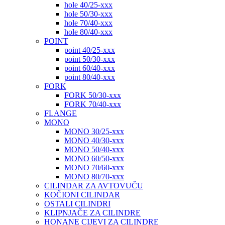
hole 40/25-xxx
hole 50/30-xxx
hole 70/40-xxx
hole 80/40-xxx
POINT
point 40/25-xxx
point 50/30-xxx
point 60/40-xxx
point 80/40-xxx
FORK
FORK 50/30-xxx
FORK 70/40-xxx
FLANGE
MONO
MONO 30/25-xxx
MONO 40/30-xxx
MONO 50/40-xxx
MONO 60/50-xxx
MONO 70/60-xxx
MONO 80/70-xxx
CILINDAR ZA AVTOVUČU
KOČIONI CILINDAR
OSTALI CILINDRI
KLIPNJAČE ZA CILINDRE
HONANE CIJEVI ZA CILINDRE