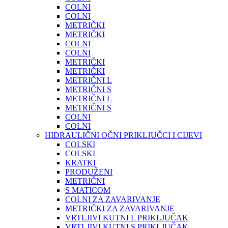
COLNI
COLNI
METRIČKI
METRIČKI
COLNI
COLNI
METRIČKI
METRIČKI
METRIČNI L
METRIČNI S
METRIČNI L
METRIČNI S
COLNI
COLNI
HIDRAULIČNI OČNI PRIKLJUČCI I CIJEVI
COLSKI
COLSKI
KRATKI
PRODUŽENI
METRIČNI
S MATICOM
COLNI ZA ZAVARIVANJE
METRIČKI ZA ZAVARIVANJE
VRTLJIVI KUTNI L PRIKLJUČAK
VRTLJIVI KUTNI S PRIKLJUČAK