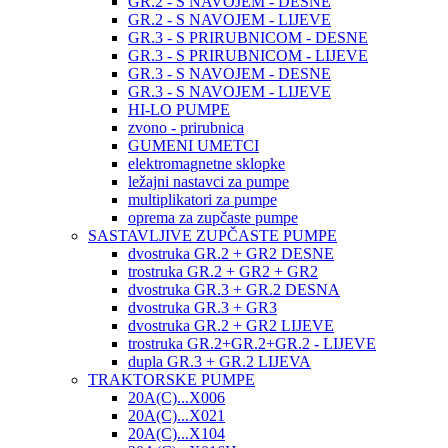
GR.2 - S NAVOJEM - DESNE
GR.2 - S NAVOJEM - LIJEVE
GR.3 - S PRIRUBNICOM - DESNE
GR.3 - S PRIRUBNICOM - LIJEVE
GR.3 - S NAVOJEM - DESNE
GR.3 - S NAVOJEM - LIJEVE
HI-LO PUMPE
zvono - prirubnica
GUMENI UMETCI
elektromagnetne sklopke
ležajni nastavci za pumpe
multiplikatori za pumpe
oprema za zupčaste pumpe
SASTAVLJIVE ZUPČASTE PUMPE
dvostruka GR.2 + GR2 DESNE
trostruka GR.2 + GR2 + GR2
dvostruka GR.3 + GR.2 DESNA
dvostruka GR.3 + GR3
dvostruka GR.2 + GR2 LIJEVE
trostruka GR.2+GR.2+GR.2 - LIJEVE
dupla GR.3 + GR.2 LIJEVA
TRAKTORSKE PUMPE
20A(C)...X006
20A(C)...X021
20A(C)...X104