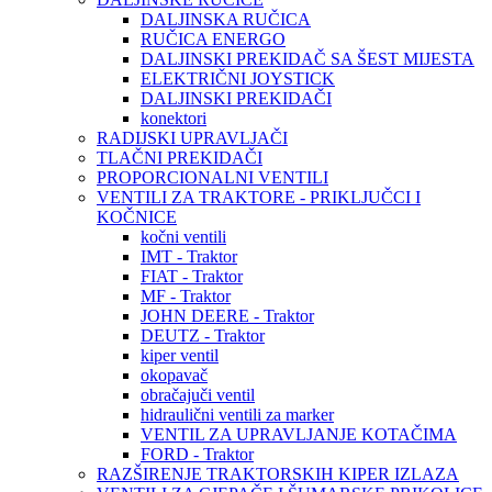
DALJINSKA RUČICA
RUČICA ENERGO
DALJINSKI PREKIDAČ SA ŠEST MIJESTA
ELEKTRIČNI JOYSTICK
DALJINSKI PREKIDAČI
konektori
RADIJSKI UPRAVLJAČI
TLAČNI PREKIDAČI
PROPORCIONALNI VENTILI
VENTILI ZA TRAKTORE - PRIKLJUČCI I
KOČNICE
kočni ventili
IMT - Traktor
FIAT - Traktor
MF - Traktor
JOHN DEERE - Traktor
DEUTZ - Traktor
kiper ventil
okopavač
obračajuči ventil
hidraulični ventili za marker
VENTIL ZA UPRAVLJANJE KOTAČIMA
FORD - Traktor
RAZŠIRENJE TRAKTORSKIH KIPER IZLAZA