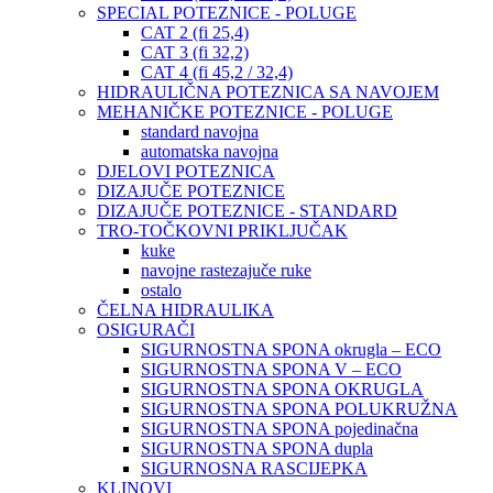
SPECIAL POTEZNICE - POLUGE
CAT 2 (fi 25,4)
CAT 3 (fi 32,2)
CAT 4 (fi 45,2 / 32,4)
HIDRAULIČNA POTEZNICA SA NAVOJEM
MEHANIČKE POTEZNICE - POLUGE
standard navojna
automatska navojna
DJELOVI POTEZNICA
DIZAJUČE POTEZNICE
DIZAJUČE POTEZNICE - STANDARD
TRO-TOČKOVNI PRIKLJUČAK
kuke
navojne rastezajuče ruke
ostalo
ČELNA HIDRAULIKA
OSIGURAČI
SIGURNOSTNA SPONA okrugla – ECO
SIGURNOSTNA SPONA V – ECO
SIGURNOSTNA SPONA OKRUGLA
SIGURNOSTNA SPONA POLUKRUŽNA
SIGURNOSTNA SPONA pojedinačna
SIGURNOSTNA SPONA dupla
SIGURNOSNA RASCIJEPKA
KLINOVI