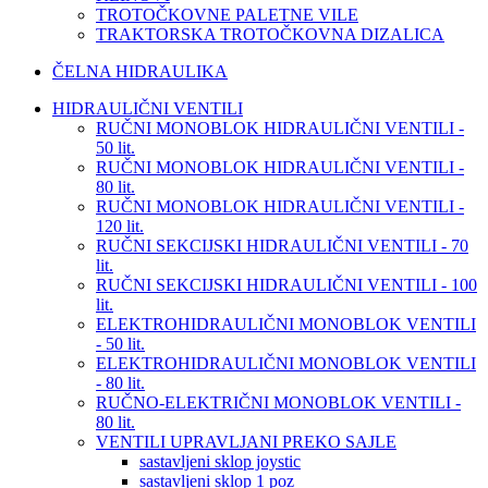
TROTOČKOVNE PALETNE VILE
TRAKTORSKA TROTOČKOVNA DIZALICA
ČELNA HIDRAULIKA
HIDRAULIČNI VENTILI
RUČNI MONOBLOK HIDRAULIČNI VENTILI -
50 lit.
RUČNI MONOBLOK HIDRAULIČNI VENTILI -
80 lit.
RUČNI MONOBLOK HIDRAULIČNI VENTILI -
120 lit.
RUČNI SEKCIJSKI HIDRAULIČNI VENTILI - 70
lit.
RUČNI SEKCIJSKI HIDRAULIČNI VENTILI - 100
lit.
ELEKTROHIDRAULIČNI MONOBLOK VENTILI
- 50 lit.
ELEKTROHIDRAULIČNI MONOBLOK VENTILI
- 80 lit.
RUČNO-ELEKTRIČNI MONOBLOK VENTILI -
80 lit.
VENTILI UPRAVLJANI PREKO SAJLE
sastavljeni sklop joystic
sastavljeni sklop 1 poz