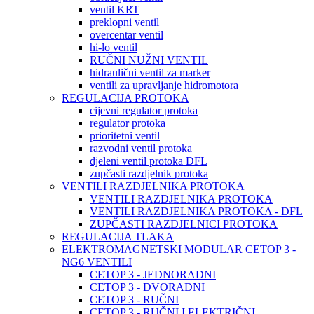
ventil KRT
preklopni ventil
overcentar ventil
hi-lo ventil
RUČNI NUŽNI VENTIL
hidraulični ventil za marker
ventili za upravljanje hidromotora
REGULACIJA PROTOKA
cijevni regulator protoka
regulator protoka
prioritetni ventil
razvodni ventil protoka
djeleni ventil protoka DFL
zupčasti razdjelnik protoka
VENTILI RAZDJELNIKA PROTOKA
VENTILI RAZDJELNIKA PROTOKA
VENTILI RAZDJELNIKA PROTOKA - DFL
ZUPČASTI RAZDJELNICI PROTOKA
REGULACIJA TLAKA
ELEKTROMAGNETSKI MODULAR CETOP 3 -
NG6 VENTILI
CETOP 3 - JEDNORADNI
CETOP 3 - DVORADNI
CETOP 3 - RUČNI
CETOP 3 - RUČNI I ELEKTRIČNI