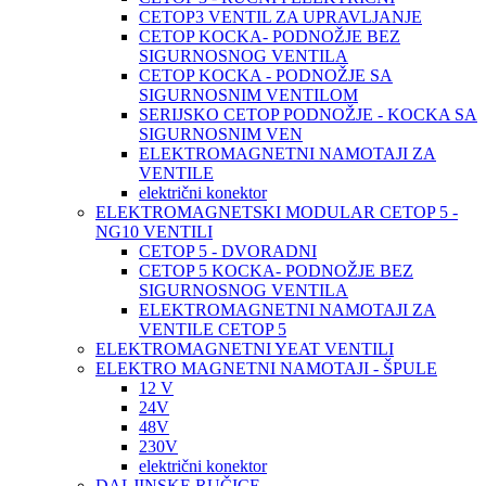
CETOP3 VENTIL ZA UPRAVLJANJE
CETOP KOCKA- PODNOŽJE BEZ
SIGURNOSNOG VENTILA
CETOP KOCKA - PODNOŽJE SA
SIGURNOSNIM VENTILOM
SERIJSKO CETOP PODNOŽJE - KOCKA SA
SIGURNOSNIM VEN
ELEKTROMAGNETNI NAMOTAJI ZA
VENTILE
električni konektor
ELEKTROMAGNETSKI MODULAR CETOP 5 -
NG10 VENTILI
CETOP 5 - DVORADNI
CETOP 5 KOCKA- PODNOŽJE BEZ
SIGURNOSNOG VENTILA
ELEKTROMAGNETNI NAMOTAJI ZA
VENTILE CETOP 5
ELEKTROMAGNETNI YEAT VENTILI
ELEKTRO MAGNETNI NAMOTAJI - ŠPULE
12 V
24V
48V
230V
električni konektor
DALJINSKE RUČICE