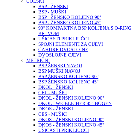
COLSKI
BSP - ŽENSKI
BSP - MUŠKI
BSP - ŽENSKO KOLJENO 90°
BSP - ŽENSKO KOLJENO 45°
90° KOMPAKTNA BSP KOLJENA S O-RING
BRTVOM
UŠICASTI PRIKLJUČCI
SPOJNI ELEMENTI ZA CIJEVI
ČAHURE DVOSLOJNE
DVOSLOJNE CJEVI
METRIČNI
BSP ŽENSKI NAVOJ
BSP MUŠKI NAVOJ
BSP ŽENSKO KOLJENO 90°
BSP ŽENSKO KOLJENO 45°
DKOL - ŽENSKI
CEL - MUŠKI
DKOL - ŽENSKI KOLJENO 90°
DKOL - WEIBLICHER 45°-BÖGEN
DKOS - ŽENSKI
CES - MUŠKI
DKOS - ŽENSKI KOLJENO 90°
DKOS - ŽENSKI KOLJENO 45°
UŠICASTI PRIKLJUČCI