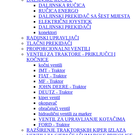
DALJINSKA RUČICA
RUČICA ENERGO
DALJINSKI PREKIDAČ SA ŠEST MIJESTA
ELEKTRIČNI JOYSTICK
DALJINSKI PREKIDAČI
konektori
RADIJSKI UPRAVLJAČI
TLAČNI PREKIDAČI
PROPORCIONALNI VENTILI
VENTILI ZA TRAKTORE - PRIKLJUČCI I
KOČNICE
kočni ventili
IMT - Traktor
FIAT - Traktor
MF - Traktor
JOHN DEERE - Traktor
DEUTZ - Traktor
kiper ventil
okopavač
obračajuči ventil
hidraulični ventili za marker
VENTIL ZA UPRAVLJANJE KOTAČIMA
FORD - Traktor
RAZŠIRENJE TRAKTORSKIH KIPER IZLAZA