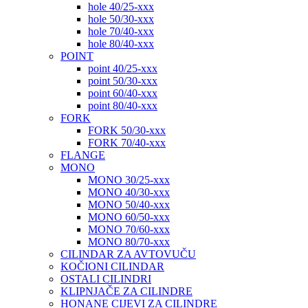
hole 40/25-xxx
hole 50/30-xxx
hole 70/40-xxx
hole 80/40-xxx
POINT
point 40/25-xxx
point 50/30-xxx
point 60/40-xxx
point 80/40-xxx
FORK
FORK 50/30-xxx
FORK 70/40-xxx
FLANGE
MONO
MONO 30/25-xxx
MONO 40/30-xxx
MONO 50/40-xxx
MONO 60/50-xxx
MONO 70/60-xxx
MONO 80/70-xxx
CILINDAR ZA AVTOVUČU
KOČIONI CILINDAR
OSTALI CILINDRI
KLIPNJAČE ZA CILINDRE
HONANE CIJEVI ZA CILINDRE