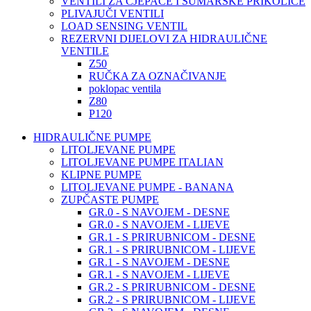
VENTILI ZA CJEPAČE I ŠUMARSKE PRIKOLICE
PLIVAJUČI VENTILI
LOAD SENSING VENTIL
REZERVNI DIJELOVI ZA HIDRAULIČNE
VENTILE
Z50
RUČKA ZA OZNAČIVANJE
poklopac ventila
Z80
P120
HIDRAULIČNE PUMPE
LITOLJEVANE PUMPE
LITOLJEVANE PUMPE ITALIAN
KLIPNE PUMPE
LITOLJEVANE PUMPE - BANANA
ZUPČASTE PUMPE
GR.0 - S NAVOJEM - DESNE
GR.0 - S NAVOJEM - LIJEVE
GR.1 - S PRIRUBNICOM - DESNE
GR.1 - S PRIRUBNICOM - LIJEVE
GR.1 - S NAVOJEM - DESNE
GR.1 - S NAVOJEM - LIJEVE
GR.2 - S PRIRUBNICOM - DESNE
GR.2 - S PRIRUBNICOM - LIJEVE