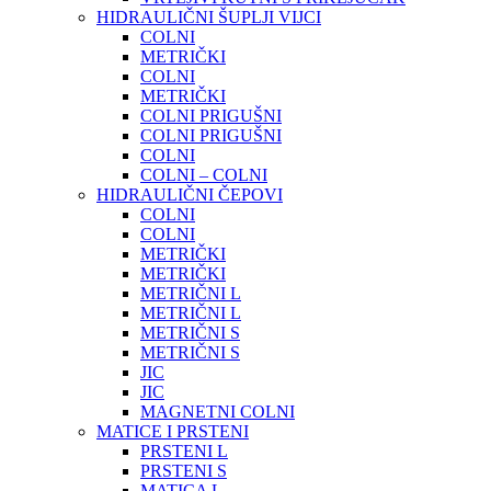
HIDRAULIČNI ŠUPLJI VIJCI
COLNI
METRIČKI
COLNI
METRIČKI
COLNI PRIGUŠNI
COLNI PRIGUŠNI
COLNI
COLNI – COLNI
HIDRAULIČNI ČEPOVI
COLNI
COLNI
METRIČKI
METRIČKI
METRIČNI L
METRIČNI L
METRIČNI S
METRIČNI S
JIC
JIC
MAGNETNI COLNI
MATICE I PRSTENI
PRSTENI L
PRSTENI S
MATICA L