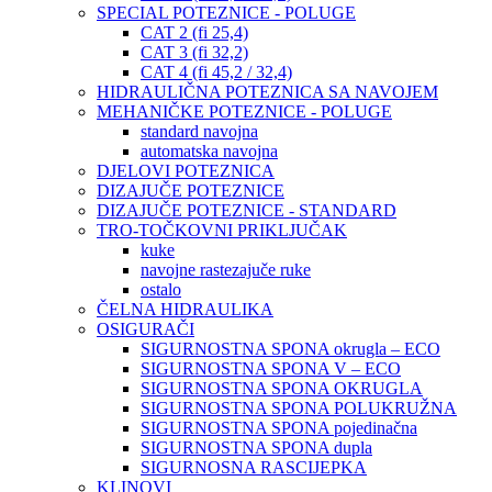
SPECIAL POTEZNICE - POLUGE
CAT 2 (fi 25,4)
CAT 3 (fi 32,2)
CAT 4 (fi 45,2 / 32,4)
HIDRAULIČNA POTEZNICA SA NAVOJEM
MEHANIČKE POTEZNICE - POLUGE
standard navojna
automatska navojna
DJELOVI POTEZNICA
DIZAJUČE POTEZNICE
DIZAJUČE POTEZNICE - STANDARD
TRO-TOČKOVNI PRIKLJUČAK
kuke
navojne rastezajuče ruke
ostalo
ČELNA HIDRAULIKA
OSIGURAČI
SIGURNOSTNA SPONA okrugla – ECO
SIGURNOSTNA SPONA V – ECO
SIGURNOSTNA SPONA OKRUGLA
SIGURNOSTNA SPONA POLUKRUŽNA
SIGURNOSTNA SPONA pojedinačna
SIGURNOSTNA SPONA dupla
SIGURNOSNA RASCIJEPKA
KLINOVI