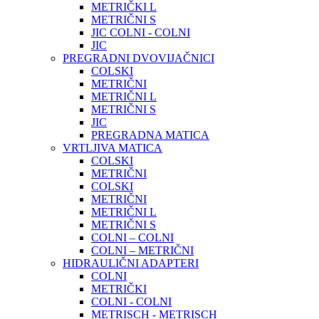
METRIČKI L
METRIČNI S
JIC COLNI - COLNI
JIC
PREGRADNI DVOVIJAČNICI
COLSKI
METRIČNI
METRIČNI L
METRIČNI S
JIC
PREGRADNA MATICA
VRTLJIVA MATICA
COLSKI
METRIČNI
COLSKI
METRIČNI
METRIČNI L
METRIČNI S
COLNI – COLNI
COLNI – METRIČNI
HIDRAULIČNI ADAPTERI
COLNI
METRIČKI
COLNI - COLNI
METRISCH - METRISCH