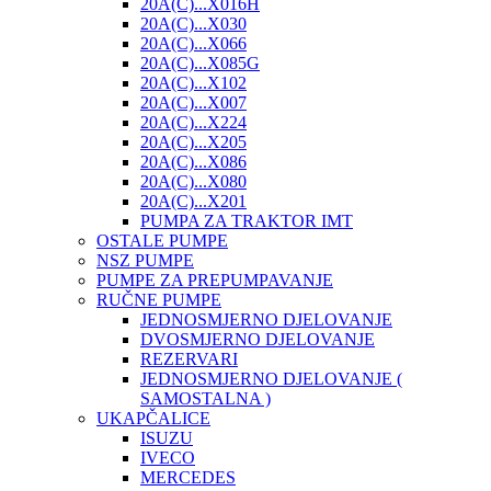
20A(C)...X016H
20A(C)...X030
20A(C)...X066
20A(C)...X085G
20A(C)...X102
20A(C)...X007
20A(C)...X224
20A(C)...X205
20A(C)...X086
20A(C)...X080
20A(C)...X201
PUMPA ZA TRAKTOR IMT
OSTALE PUMPE
NSZ PUMPE
PUMPE ZA PREPUMPAVANJE
RUČNE PUMPE
JEDNOSMJERNO DJELOVANJE
DVOSMJERNO DJELOVANJE
REZERVARI
JEDNOSMJERNO DJELOVANJE (
SAMOSTALNA )
UKAPČALICE
ISUZU
IVECO
MERCEDES