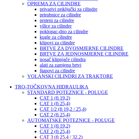
OPREMA ZA CILINDRE
privarivi priključki za cilindre
prirubnice za cilindre
prsteni za cilindre
vilice za cilindre
poklopac-dno za cilindre
kugle za cilindre
klipovi za cilindre
BRTVE ZA DVOSMJERNE CILINDRE
BRTVE ZA JEDNOSMJERNE CILINDRE
nosač klipnjače cilindra
alati za zamjenu brtvi
štapovi za cilindre
VOLANSKI CILINDRI ZA TRAKTORE
TRO-TOČKOVNA HIDRAULIKA
STANDARD POTEZNICE - POLUGE
CAT 1 (fi 19,2)
CAT 1 (fi 25,4)
CAT 1/2 (fi 19,2 / 25,4)
CAT 2 (fi 25,4)
AUTOMATSKE POTEZNICE - POLUGE
CAT 1 (fi 19,2)
CAT 2 (fi 25,4)
CAT 3 (fi 25,4 / 32,2)