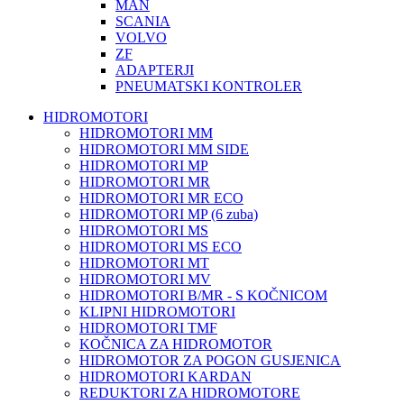
MAN
SCANIA
VOLVO
ZF
ADAPTERJI
PNEUMATSKI KONTROLER
HIDROMOTORI
HIDROMOTORI MM
HIDROMOTORI MM SIDE
HIDROMOTORI MP
HIDROMOTORI MR
HIDROMOTORI MR ECO
HIDROMOTORI MP (6 zuba)
HIDROMOTORI MS
HIDROMOTORI MS ECO
HIDROMOTORI MT
HIDROMOTORI MV
HIDROMOTORI B/MR - S KOČNICOM
KLIPNI HIDROMOTORI
HIDROMOTORI TMF
KOČNICA ZA HIDROMOTOR
HIDROMOTOR ZA POGON GUSJENICA
HIDROMOTORI KARDAN
REDUKTORI ZA HIDROMOTORE