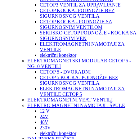
CETOP3 VENTIL ZA UPRAVLJANJE
CETOP KOCKA- PODNOŽJE BEZ
SIGURNOSNOG VENTILA
CETOP KOCKA - PODNOŽJE SA
SIGURNOSNIM VENTILOM
SERIJSKO CETOP PODNOŽJE - KOCKA SA
SIGURNOSNIM VEN
ELEKTROMAGNETNI NAMOTAJI ZA
VENTILE
električni konektor
ELEKTROMAGNETSKI MODULAR CETOP 5 -
NG10 VENTILI
CETOP 5 - DVORADNI
CETOP 5 KOCKA- PODNOŽJE BEZ
SIGURNOSNOG VENTILA
ELEKTROMAGNETNI NAMOTAJI ZA
VENTILE CETOP 5
ELEKTROMAGNETNI YEAT VENTILI
ELEKTRO MAGNETNI NAMOTAJI - ŠPULE
12 V
24V
48V
230V
električni konektor
DALJINSKE RUČICE