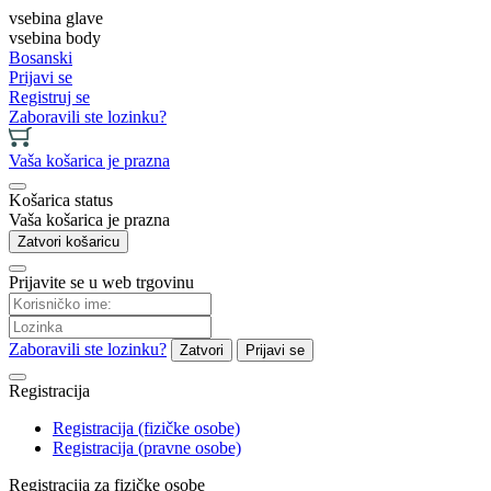
vsebina glave
vsebina body
Bosanski
Prijavi se
Registruj se
Zaboravili ste lozinku?
Vaša košarica je prazna
Košarica status
Vaša košarica je prazna
Zatvori košaricu
Prijavite se u web trgovinu
Zaboravili ste lozinku?
Zatvori
Prijavi se
Registracija
Registracija (fizičke osobe)
Registracija (pravne osobe)
Registracija za fizičke osobe