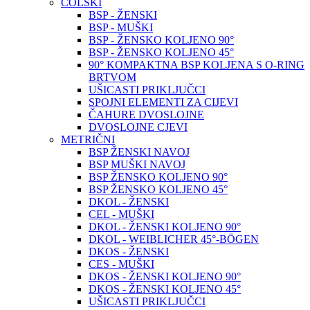
COLSKI
BSP - ŽENSKI
BSP - MUŠKI
BSP - ŽENSKO KOLJENO 90°
BSP - ŽENSKO KOLJENO 45°
90° KOMPAKTNA BSP KOLJENA S O-RING
BRTVOM
UŠICASTI PRIKLJUČCI
SPOJNI ELEMENTI ZA CIJEVI
ČAHURE DVOSLOJNE
DVOSLOJNE CJEVI
METRIČNI
BSP ŽENSKI NAVOJ
BSP MUŠKI NAVOJ
BSP ŽENSKO KOLJENO 90°
BSP ŽENSKO KOLJENO 45°
DKOL - ŽENSKI
CEL - MUŠKI
DKOL - ŽENSKI KOLJENO 90°
DKOL - WEIBLICHER 45°-BÖGEN
DKOS - ŽENSKI
CES - MUŠKI
DKOS - ŽENSKI KOLJENO 90°
DKOS - ŽENSKI KOLJENO 45°
UŠICASTI PRIKLJUČCI