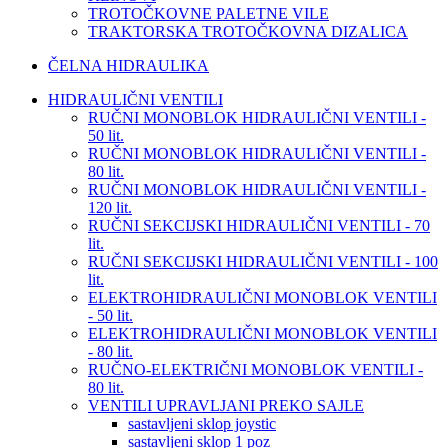
TROTOČKOVNE PALETNE VILE
TRAKTORSKA TROTOČKOVNA DIZALICA
ČELNA HIDRAULIKA
HIDRAULIČNI VENTILI
RUČNI MONOBLOK HIDRAULIČNI VENTILI -
50 lit.
RUČNI MONOBLOK HIDRAULIČNI VENTILI -
80 lit.
RUČNI MONOBLOK HIDRAULIČNI VENTILI -
120 lit.
RUČNI SEKCIJSKI HIDRAULIČNI VENTILI - 70
lit.
RUČNI SEKCIJSKI HIDRAULIČNI VENTILI - 100
lit.
ELEKTROHIDRAULIČNI MONOBLOK VENTILI
- 50 lit.
ELEKTROHIDRAULIČNI MONOBLOK VENTILI
- 80 lit.
RUČNO-ELEKTRIČNI MONOBLOK VENTILI -
80 lit.
VENTILI UPRAVLJANI PREKO SAJLE
sastavljeni sklop joystic
sastavljeni sklop 1 poz