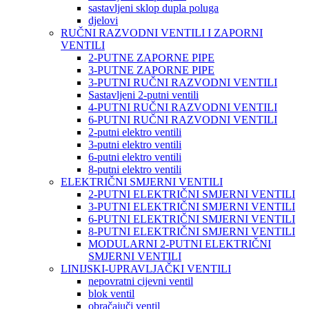
sastavljeni sklop dupla poluga
djelovi
RUČNI RAZVODNI VENTILI I ZAPORNI
VENTILI
2-PUTNE ZAPORNE PIPE
3-PUTNE ZAPORNE PIPE
3-PUTNI RUČNI RAZVODNI VENTILI
Sastavljeni 2-putni ventili
4-PUTNI RUČNI RAZVODNI VENTILI
6-PUTNI RUČNI RAZVODNI VENTILI
2-putni elektro ventili
3-putni elektro ventili
6-putni elektro ventili
8-putni elektro ventili
ELEKTRIČNI SMJERNI VENTILI
2-PUTNI ELEKTRIČNI SMJERNI VENTILI
3-PUTNI ELEKTRIČNI SMJERNI VENTILI
6-PUTNI ELEKTRIČNI SMJERNI VENTILI
8-PUTNI ELEKTRIČNI SMJERNI VENTILI
MODULARNI 2-PUTNI ELEKTRIČNI
SMJERNI VENTILI
LINIJSKI-UPRAVLJAČKI VENTILI
nepovratni cijevni ventil
blok ventil
obračajuči ventil