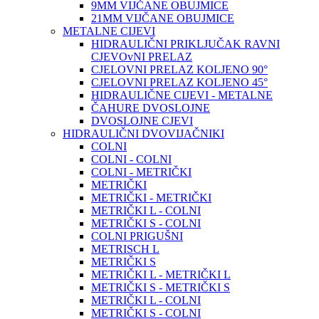
9MM VIJČANE OBUJMICE
21MM VIJČANE OBUJMICE
METALNE CIJEVI
HIDRAULIČNI PRIKLJUČAK RAVNI
CJEVOvNI PRELAZ
CJELOVNI PRELAZ KOLJENO 90°
CJELOVNI PRELAZ KOLJENO 45°
HIDRAULIČNE CIJEVI - METALNE
ČAHURE DVOSLOJNE
DVOSLOJNE CJEVI
HIDRAULIČNI DVOVIJAČNIKI
COLNI
COLNI - COLNI
COLNI - METRIČKI
METRIČKI
METRIČKI - METRIČKI
METRIČKI L - COLNI
METRIČKI S - COLNI
COLNI PRIGUŠNI
METRISCH L
METRIČKI S
METRIČKI L - METRIČKI L
METRIČKI S - METRIČKI S
METRIČKI L - COLNI
METRIČKI S - COLNI