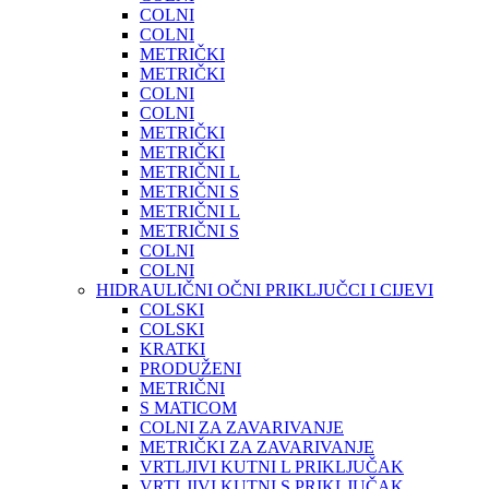
COLNI
COLNI
METRIČKI
METRIČKI
COLNI
COLNI
METRIČKI
METRIČKI
METRIČNI L
METRIČNI S
METRIČNI L
METRIČNI S
COLNI
COLNI
HIDRAULIČNI OČNI PRIKLJUČCI I CIJEVI
COLSKI
COLSKI
KRATKI
PRODUŽENI
METRIČNI
S MATICOM
COLNI ZA ZAVARIVANJE
METRIČKI ZA ZAVARIVANJE
VRTLJIVI KUTNI L PRIKLJUČAK
VRTLJIVI KUTNI S PRIKLJUČAK