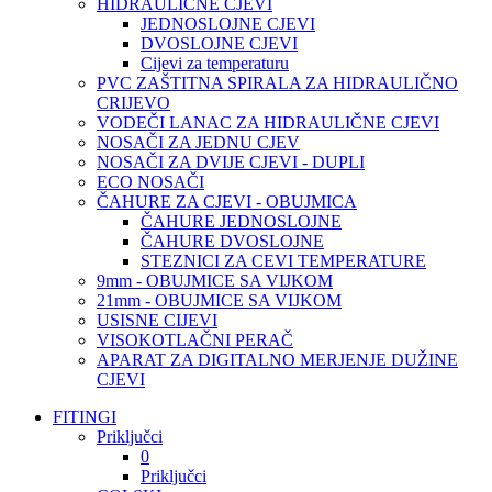
HIDRAULIČNE CJEVI
JEDNOSLOJNE CJEVI
DVOSLOJNE CJEVI
Cijevi za temperaturu
PVC ZAŠTITNA SPIRALA ZA HIDRAULIČNO
CRIJEVO
VODEČI LANAC ZA HIDRAULIČNE CJEVI
NOSAČI ZA JEDNU CJEV
NOSAČI ZA DVIJE CJEVI - DUPLI
ECO NOSAČI
ČAHURE ZA CJEVI - OBUJMICA
ČAHURE JEDNOSLOJNE
ČAHURE DVOSLOJNE
STEZNICI ZA CEVI TEMPERATURE
9mm - OBUJMICE SA VIJKOM
21mm - OBUJMICE SA VIJKOM
USISNE CIJEVI
VISOKOTLAČNI PERAČ
APARAT ZA DIGITALNO MERJENJE DUŽINE
CJEVI
FITINGI
Priključci
0
Priključci