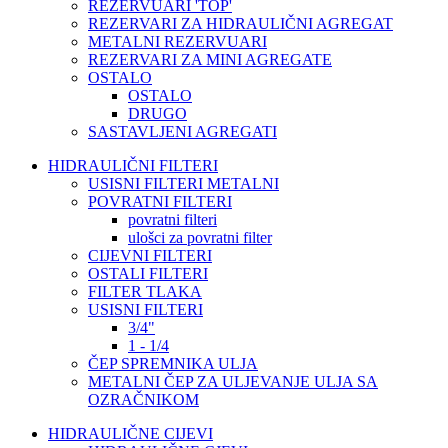
REZERVUARI 'TOP'
REZERVARI ZA HIDRAULIČNI AGREGAT
METALNI REZERVUARI
REZERVARI ZA MINI AGREGATE
OSTALO
OSTALO
DRUGO
SASTAVLJENI AGREGATI
HIDRAULIČNI FILTERI
USISNI FILTERI METALNI
POVRATNI FILTERI
povratni filteri
ulošci za povratni filter
CIJEVNI FILTERI
OSTALI FILTERI
FILTER TLAKA
USISNI FILTERI
3/4"
1 - 1/4
ČEP SPREMNIKA ULJA
METALNI ČEP ZA ULJEVANJE ULJA SA
OZRAČNIKOM
HIDRAULIČNE CIJEVI