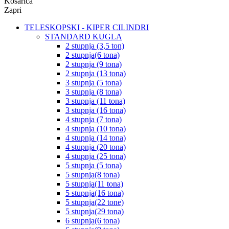
Košarica
Zapri
TELESKOPSKI - KIPER CILINDRI
STANDARD KUGLA
2 stupnja (3,5 ton)
2 stupnja(6 tona)
2 stupnja (9 tona)
2 stupnja (13 tona)
3 stupnja (5 tona)
3 stupnja (8 tona)
3 stupnja (11 tona)
3 stupnja (16 tona)
4 stupnja (7 tona)
4 stupnja (10 tona)
4 stupnja (14 tona)
4 stupnja (20 tona)
4 stupnja (25 tona)
5 stupnja (5 tona)
5 stupnja(8 tona)
5 stupnja(11 tona)
5 stupnja(16 tona)
5 stupnja(22 tone)
5 stupnja(29 tona)
6 stupnja(6 tona)