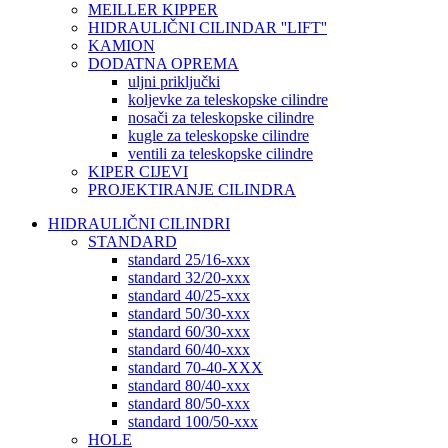
MEILLER KIPPER
HIDRAULIČNI CILINDAR ''LIFT''
KAMION
DODATNA OPREMA
uljni priključki
koljevke za teleskopske cilindre
nosači za teleskopske cilindre
kugle za teleskopske cilindre
ventili za teleskopske cilindre
KIPER CIJEVI
PROJEKTIRANJE CILINDRA
HIDRAULIČNI CILINDRI
STANDARD
standard 25/16-xxx
standard 32/20-xxx
standard 40/25-xxx
standard 50/30-xxx
standard 60/30-xxx
standard 60/40-xxx
standard 70-40-XXX
standard 80/40-xxx
standard 80/50-xxx
standard 100/50-xxx
HOLE