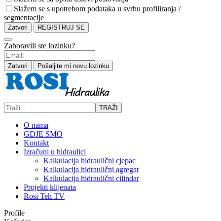
Slažem se s upotrebom podataka u svrhu profiliranja /
segmentacije
Zatvori
REGISTRUJ SE
Zaboravili ste lozinku?
Zatvori
Pošaljite mi novu lozinku
TRAŽI
O nama
GDJE SMO
Kontakt
Izračuni u hidraulici
Kalkulacija hidraulični cjepac
Kalkulacija hidraulični agregat
Kalkulacija hidraulični cilindar
Projekti klijenata
Rosi Teh TV
Profile