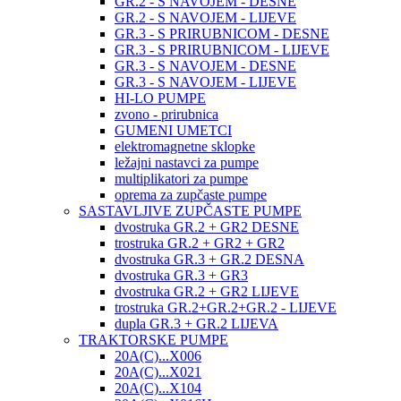
GR.2 - S NAVOJEM - DESNE
GR.2 - S NAVOJEM - LIJEVE
GR.3 - S PRIRUBNICOM - DESNE
GR.3 - S PRIRUBNICOM - LIJEVE
GR.3 - S NAVOJEM - DESNE
GR.3 - S NAVOJEM - LIJEVE
HI-LO PUMPE
zvono - prirubnica
GUMENI UMETCI
elektromagnetne sklopke
ležajni nastavci za pumpe
multiplikatori za pumpe
oprema za zupčaste pumpe
SASTAVLJIVE ZUPČASTE PUMPE
dvostruka GR.2 + GR2 DESNE
trostruka GR.2 + GR2 + GR2
dvostruka GR.3 + GR.2 DESNA
dvostruka GR.3 + GR3
dvostruka GR.2 + GR2 LIJEVE
trostruka GR.2+GR.2+GR.2 - LIJEVE
dupla GR.3 + GR.2 LIJEVA
TRAKTORSKE PUMPE
20A(C)...X006
20A(C)...X021
20A(C)...X104