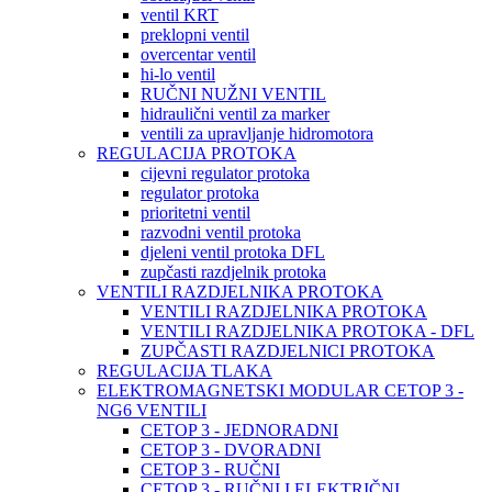
ventil KRT
preklopni ventil
overcentar ventil
hi-lo ventil
RUČNI NUŽNI VENTIL
hidraulični ventil za marker
ventili za upravljanje hidromotora
REGULACIJA PROTOKA
cijevni regulator protoka
regulator protoka
prioritetni ventil
razvodni ventil protoka
djeleni ventil protoka DFL
zupčasti razdjelnik protoka
VENTILI RAZDJELNIKA PROTOKA
VENTILI RAZDJELNIKA PROTOKA
VENTILI RAZDJELNIKA PROTOKA - DFL
ZUPČASTI RAZDJELNICI PROTOKA
REGULACIJA TLAKA
ELEKTROMAGNETSKI MODULAR CETOP 3 -
NG6 VENTILI
CETOP 3 - JEDNORADNI
CETOP 3 - DVORADNI
CETOP 3 - RUČNI
CETOP 3 - RUČNI I ELEKTRIČNI