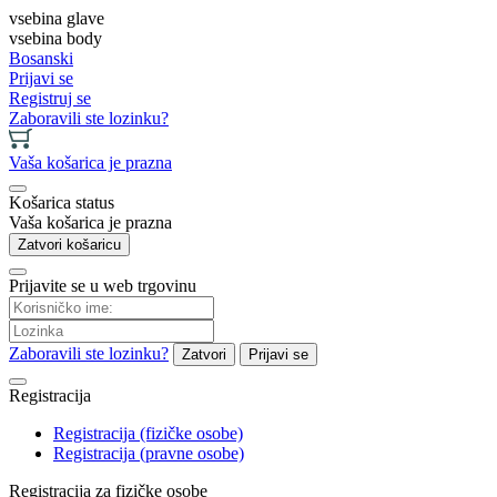
vsebina glave
vsebina body
Bosanski
Prijavi se
Registruj se
Zaboravili ste lozinku?
Vaša košarica je prazna
Košarica status
Vaša košarica je prazna
Zatvori košaricu
Prijavite se u web trgovinu
Zaboravili ste lozinku?
Zatvori
Prijavi se
Registracija
Registracija (fizičke osobe)
Registracija (pravne osobe)
Registracija za fizičke osobe