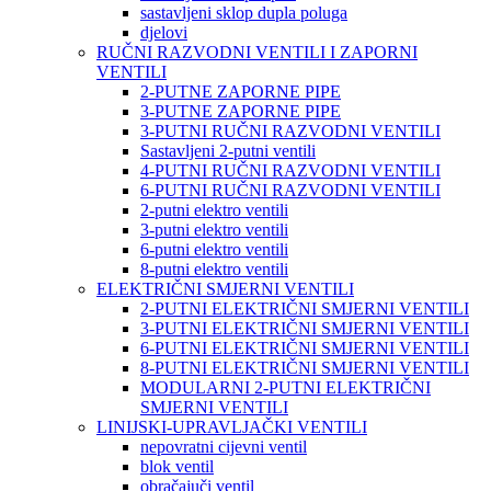
sastavljeni sklop dupla poluga
djelovi
RUČNI RAZVODNI VENTILI I ZAPORNI
VENTILI
2-PUTNE ZAPORNE PIPE
3-PUTNE ZAPORNE PIPE
3-PUTNI RUČNI RAZVODNI VENTILI
Sastavljeni 2-putni ventili
4-PUTNI RUČNI RAZVODNI VENTILI
6-PUTNI RUČNI RAZVODNI VENTILI
2-putni elektro ventili
3-putni elektro ventili
6-putni elektro ventili
8-putni elektro ventili
ELEKTRIČNI SMJERNI VENTILI
2-PUTNI ELEKTRIČNI SMJERNI VENTILI
3-PUTNI ELEKTRIČNI SMJERNI VENTILI
6-PUTNI ELEKTRIČNI SMJERNI VENTILI
8-PUTNI ELEKTRIČNI SMJERNI VENTILI
MODULARNI 2-PUTNI ELEKTRIČNI
SMJERNI VENTILI
LINIJSKI-UPRAVLJAČKI VENTILI
nepovratni cijevni ventil
blok ventil
obračajuči ventil