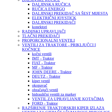
DALJINSKA RUČICA
RUČICA ENERGO
DALJINSKI PREKIDAČ SA ŠEST MIJESTA
ELEKTRIČNI JOYSTICK
DALJINSKI PREKIDAČI
konektori
RADIJSKI UPRAVLJAČI
TLAČNI PREKIDAČI
PROPORCIONALNI VENTILI
VENTILI ZA TRAKTORE - PRIKLJUČCI I
KOČNICE
kočni ventili
IMT - Traktor
FIAT - Traktor
MF - Traktor
JOHN DEERE - Traktor
DEUTZ - Traktor
kiper ventil
okopavač
obračajuči ventil
hidraulični ventili za marker
VENTIL ZA UPRAVLJANJE KOTAČIMA
FORD - Traktor
RAZŠIRENJE TRAKTORSKIH KIPER IZLAZA