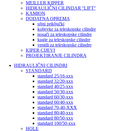
MEILLER KIPPER
HIDRAULIČNI CILINDAR ''LIFT''
KAMION
DODATNA OPREMA
uljni priključki
koljevke za teleskopske cilindre
nosači za teleskopske cilindre
kugle za teleskopske cilindre
ventili za teleskopske cilindre
KIPER CIJEVI
PROJEKTIRANJE CILINDRA
HIDRAULIČNI CILINDRI
STANDARD
standard 25/16-xxx
standard 32/20-xxx
standard 40/25-xxx
standard 50/30-xxx
standard 60/30-xxx
standard 60/40-xxx
standard 70-40-XXX
standard 80/40-xxx
standard 80/50-xxx
standard 100/50-xxx
HOLE