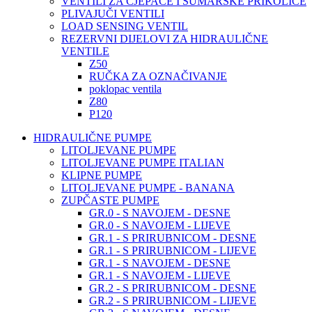
VENTILI ZA CJEPAČE I ŠUMARSKE PRIKOLICE
PLIVAJUČI VENTILI
LOAD SENSING VENTIL
REZERVNI DIJELOVI ZA HIDRAULIČNE
VENTILE
Z50
RUČKA ZA OZNAČIVANJE
poklopac ventila
Z80
P120
HIDRAULIČNE PUMPE
LITOLJEVANE PUMPE
LITOLJEVANE PUMPE ITALIAN
KLIPNE PUMPE
LITOLJEVANE PUMPE - BANANA
ZUPČASTE PUMPE
GR.0 - S NAVOJEM - DESNE
GR.0 - S NAVOJEM - LIJEVE
GR.1 - S PRIRUBNICOM - DESNE
GR.1 - S PRIRUBNICOM - LIJEVE
GR.1 - S NAVOJEM - DESNE
GR.1 - S NAVOJEM - LIJEVE
GR.2 - S PRIRUBNICOM - DESNE
GR.2 - S PRIRUBNICOM - LIJEVE