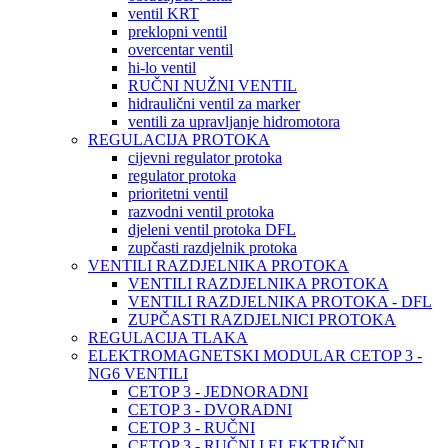
ventil KRT
preklopni ventil
overcentar ventil
hi-lo ventil
RUČNI NUŽNI VENTIL
hidraulični ventil za marker
ventili za upravljanje hidromotora
REGULACIJA PROTOKA
cijevni regulator protoka
regulator protoka
prioritetni ventil
razvodni ventil protoka
djeleni ventil protoka DFL
zupčasti razdjelnik protoka
VENTILI RAZDJELNIKA PROTOKA
VENTILI RAZDJELNIKA PROTOKA
VENTILI RAZDJELNIKA PROTOKA - DFL
ZUPČASTI RAZDJELNICI PROTOKA
REGULACIJA TLAKA
ELEKTROMAGNETSKI MODULAR CETOP 3 -
NG6 VENTILI
CETOP 3 - JEDNORADNI
CETOP 3 - DVORADNI
CETOP 3 - RUČNI
CETOP 3 - RUČNI I ELEKTRIČNI