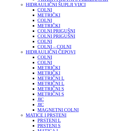
HIDRAULIČNI ŠUPLJI VIJCI
COLNI
METRIČKI
COLNI
METRIČKI
COLNI PRIGUŠNI
COLNI PRIGUŠNI
COLNI
COLNI – COLNI
HIDRAULIČNI ČEPOVI
COLNI
COLNI
METRIČKI
METRIČKI
METRIČNI L
METRIČNI L
METRIČNI S
METRIČNI S
JIC
JIC
MAGNETNI COLNI
MATICE I PRSTENI
PRSTENI L
PRSTENI S
MATICA L