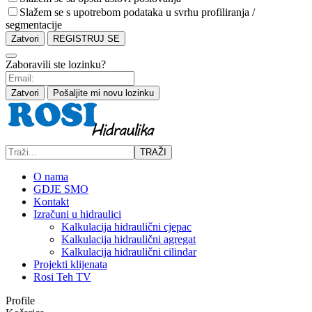
Slažem se s upotrebom podataka u svrhu profiliranja /
segmentacije
Zatvori
REGISTRUJ SE
Zaboravili ste lozinku?
Zatvori
Pošaljite mi novu lozinku
TRAŽI
O nama
GDJE SMO
Kontakt
Izračuni u hidraulici
Kalkulacija hidraulični cjepac
Kalkulacija hidraulični agregat
Kalkulacija hidraulični cilindar
Projekti klijenata
Rosi Teh TV
Profile