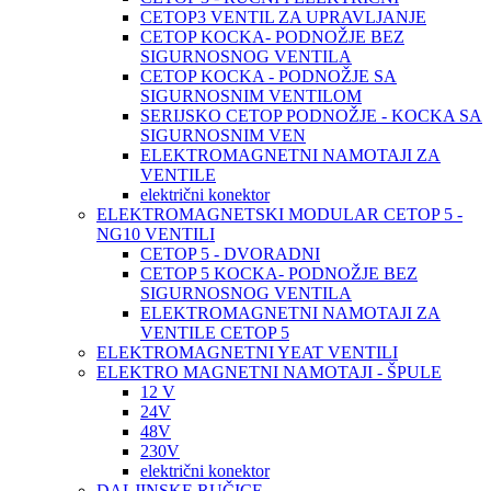
CETOP3 VENTIL ZA UPRAVLJANJE
CETOP KOCKA- PODNOŽJE BEZ
SIGURNOSNOG VENTILA
CETOP KOCKA - PODNOŽJE SA
SIGURNOSNIM VENTILOM
SERIJSKO CETOP PODNOŽJE - KOCKA SA
SIGURNOSNIM VEN
ELEKTROMAGNETNI NAMOTAJI ZA
VENTILE
električni konektor
ELEKTROMAGNETSKI MODULAR CETOP 5 -
NG10 VENTILI
CETOP 5 - DVORADNI
CETOP 5 KOCKA- PODNOŽJE BEZ
SIGURNOSNOG VENTILA
ELEKTROMAGNETNI NAMOTAJI ZA
VENTILE CETOP 5
ELEKTROMAGNETNI YEAT VENTILI
ELEKTRO MAGNETNI NAMOTAJI - ŠPULE
12 V
24V
48V
230V
električni konektor
DALJINSKE RUČICE