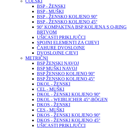
COLSKI
BSP - ŽENSKI
BSP - MUŠKI
BSP - ŽENSKO KOLJENO 90°
BSP - ŽENSKO KOLJENO 45°
90° KOMPAKTNA BSP KOLJENA S O-RING
BRTVOM
UŠICASTI PRIKLJUČCI
SPOJNI ELEMENTI ZA CIJEVI
ČAHURE DVOSLOJNE
DVOSLOJNE CJEVI
METRIČNI
BSP ŽENSKI NAVOJ
BSP MUŠKI NAVOJ
BSP ŽENSKO KOLJENO 90°
BSP ŽENSKO KOLJENO 45°
DKOL - ŽENSKI
CEL - MUŠKI
DKOL - ŽENSKI KOLJENO 90°
DKOL - WEIBLICHER 45°-BÖGEN
DKOS - ŽENSKI
CES - MUŠKI
DKOS - ŽENSKI KOLJENO 90°
DKOS - ŽENSKI KOLJENO 45°
UŠICASTI PRIKLJUČCI