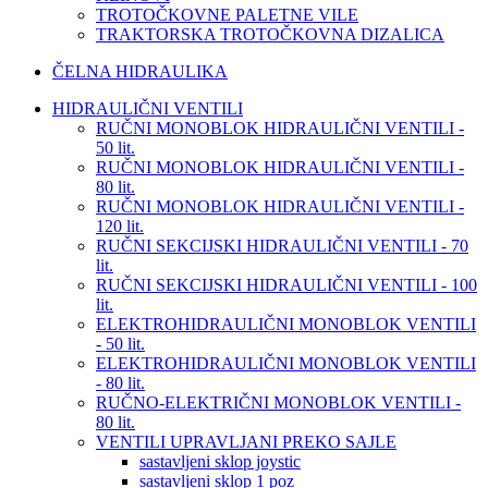
TROTOČKOVNE PALETNE VILE
TRAKTORSKA TROTOČKOVNA DIZALICA
ČELNA HIDRAULIKA
HIDRAULIČNI VENTILI
RUČNI MONOBLOK HIDRAULIČNI VENTILI -
50 lit.
RUČNI MONOBLOK HIDRAULIČNI VENTILI -
80 lit.
RUČNI MONOBLOK HIDRAULIČNI VENTILI -
120 lit.
RUČNI SEKCIJSKI HIDRAULIČNI VENTILI - 70
lit.
RUČNI SEKCIJSKI HIDRAULIČNI VENTILI - 100
lit.
ELEKTROHIDRAULIČNI MONOBLOK VENTILI
- 50 lit.
ELEKTROHIDRAULIČNI MONOBLOK VENTILI
- 80 lit.
RUČNO-ELEKTRIČNI MONOBLOK VENTILI -
80 lit.
VENTILI UPRAVLJANI PREKO SAJLE
sastavljeni sklop joystic
sastavljeni sklop 1 poz