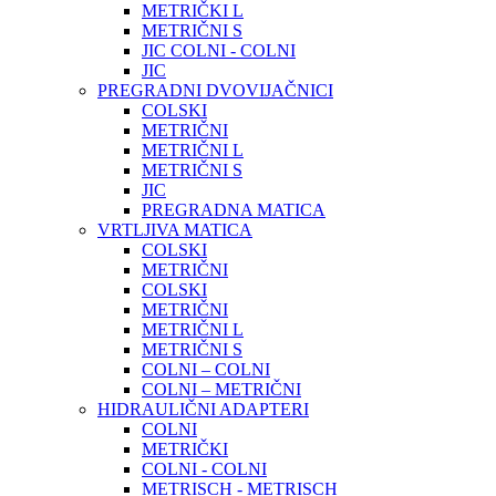
METRIČKI L
METRIČNI S
JIC COLNI - COLNI
JIC
PREGRADNI DVOVIJAČNICI
COLSKI
METRIČNI
METRIČNI L
METRIČNI S
JIC
PREGRADNA MATICA
VRTLJIVA MATICA
COLSKI
METRIČNI
COLSKI
METRIČNI
METRIČNI L
METRIČNI S
COLNI – COLNI
COLNI – METRIČNI
HIDRAULIČNI ADAPTERI
COLNI
METRIČKI
COLNI - COLNI
METRISCH - METRISCH