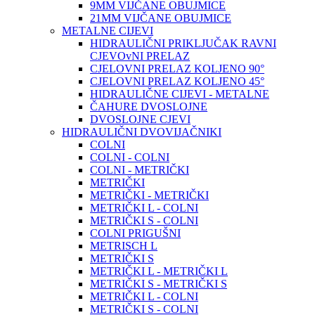
9MM VIJČANE OBUJMICE
21MM VIJČANE OBUJMICE
METALNE CIJEVI
HIDRAULIČNI PRIKLJUČAK RAVNI
CJEVOvNI PRELAZ
CJELOVNI PRELAZ KOLJENO 90°
CJELOVNI PRELAZ KOLJENO 45°
HIDRAULIČNE CIJEVI - METALNE
ČAHURE DVOSLOJNE
DVOSLOJNE CJEVI
HIDRAULIČNI DVOVIJAČNIKI
COLNI
COLNI - COLNI
COLNI - METRIČKI
METRIČKI
METRIČKI - METRIČKI
METRIČKI L - COLNI
METRIČKI S - COLNI
COLNI PRIGUŠNI
METRISCH L
METRIČKI S
METRIČKI L - METRIČKI L
METRIČKI S - METRIČKI S
METRIČKI L - COLNI
METRIČKI S - COLNI