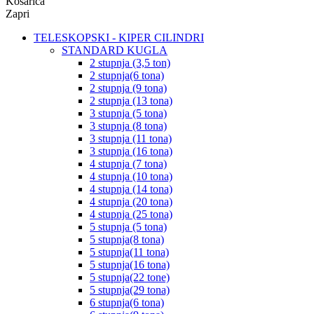
Košarica
Zapri
TELESKOPSKI - KIPER CILINDRI
STANDARD KUGLA
2 stupnja (3,5 ton)
2 stupnja(6 tona)
2 stupnja (9 tona)
2 stupnja (13 tona)
3 stupnja (5 tona)
3 stupnja (8 tona)
3 stupnja (11 tona)
3 stupnja (16 tona)
4 stupnja (7 tona)
4 stupnja (10 tona)
4 stupnja (14 tona)
4 stupnja (20 tona)
4 stupnja (25 tona)
5 stupnja (5 tona)
5 stupnja(8 tona)
5 stupnja(11 tona)
5 stupnja(16 tona)
5 stupnja(22 tone)
5 stupnja(29 tona)
6 stupnja(6 tona)