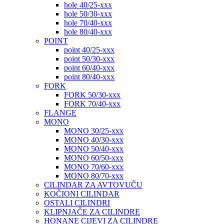
hole 40/25-xxx
hole 50/30-xxx
hole 70/40-xxx
hole 80/40-xxx
POINT
point 40/25-xxx
point 50/30-xxx
point 60/40-xxx
point 80/40-xxx
FORK
FORK 50/30-xxx
FORK 70/40-xxx
FLANGE
MONO
MONO 30/25-xxx
MONO 40/30-xxx
MONO 50/40-xxx
MONO 60/50-xxx
MONO 70/60-xxx
MONO 80/70-xxx
CILINDAR ZA AVTOVUČU
KOČIONI CILINDAR
OSTALI CILINDRI
KLIPNJAČE ZA CILINDRE
HONANE CIJEVI ZA CILINDRE