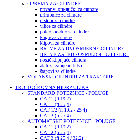
OPREMA ZA CILINDRE
privarivi priključki za cilindre
prirubnice za cilindre
prsteni za cilindre
vilice za cilindre
poklopac-dno za cilindre
kugle za cilindre
klipovi za cilindre
BRTVE ZA DVOSMJERNE CILINDRE
BRTVE ZA JEDNOSMJERNE CILINDRE
nosač klipnjače cilindra
alati za zamjenu brtvi
štapovi za cilindre
VOLANSKI CILINDRI ZA TRAKTORE
TRO-TOČKOVNA HIDRAULIKA
STANDARD POTEZNICE - POLUGE
CAT 1 (fi 19,2)
CAT 1 (fi 25,4)
CAT 1/2 (fi 19,2 / 25,4)
CAT 2 (fi 25,4)
AUTOMATSKE POTEZNICE - POLUGE
CAT 1 (fi 19,2)
CAT 2 (fi 25,4)
CAT 3 (fi 25,4 / 32,2)