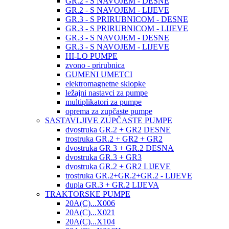
GR.2 - S NAVOJEM - DESNE
GR.2 - S NAVOJEM - LIJEVE
GR.3 - S PRIRUBNICOM - DESNE
GR.3 - S PRIRUBNICOM - LIJEVE
GR.3 - S NAVOJEM - DESNE
GR.3 - S NAVOJEM - LIJEVE
HI-LO PUMPE
zvono - prirubnica
GUMENI UMETCI
elektromagnetne sklopke
ležajni nastavci za pumpe
multiplikatori za pumpe
oprema za zupčaste pumpe
SASTAVLJIVE ZUPČASTE PUMPE
dvostruka GR.2 + GR2 DESNE
trostruka GR.2 + GR2 + GR2
dvostruka GR.3 + GR.2 DESNA
dvostruka GR.3 + GR3
dvostruka GR.2 + GR2 LIJEVE
trostruka GR.2+GR.2+GR.2 - LIJEVE
dupla GR.3 + GR.2 LIJEVA
TRAKTORSKE PUMPE
20A(C)...X006
20A(C)...X021
20A(C)...X104