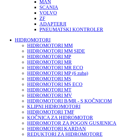
MAN
SCANIA
VOLVO
ZF
ADAPTERJI
PNEUMATSKI KONTROLER
HIDROMOTORI
HIDROMOTORI MM
HIDROMOTORI MM SIDE
HIDROMOTORI MP
HIDROMOTORI MR
HIDROMOTORI MR ECO
HIDROMOTORI MP (6 zuba)
HIDROMOTORI MS
HIDROMOTORI MS ECO
HIDROMOTORI MT
HIDROMOTORI MV
HIDROMOTORI B/MR - S KOČNICOM
KLIPNI HIDROMOTORI
HIDROMOTORI TMF
KOČNICA ZA HIDROMOTOR
HIDROMOTOR ZA POGON GUSJENICA
HIDROMOTORI KARDAN
REDUKTORI ZA HIDROMOTORE