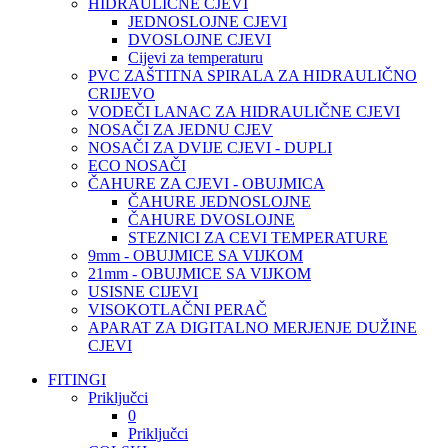
HIDRAULIČNE CJEVI
JEDNOSLOJNE CJEVI
DVOSLOJNE CJEVI
Cijevi za temperaturu
PVC ZAŠTITNA SPIRALA ZA HIDRAULIČNO
CRIJEVO
VODEČI LANAC ZA HIDRAULIČNE CJEVI
NOSAČI ZA JEDNU CJEV
NOSAČI ZA DVIJE CJEVI - DUPLI
ECO NOSAČI
ČAHURE ZA CJEVI - OBUJMICA
ČAHURE JEDNOSLOJNE
ČAHURE DVOSLOJNE
STEZNICI ZA CEVI TEMPERATURE
9mm - OBUJMICE SA VIJKOM
21mm - OBUJMICE SA VIJKOM
USISNE CIJEVI
VISOKOTLAČNI PERAČ
APARAT ZA DIGITALNO MERJENJE DUŽINE
CJEVI
FITINGI
Priključci
0
Priključci