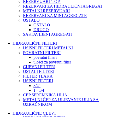
REZERVUARI 'TOP'
REZERVARI ZA HIDRAULIČNI AGREGAT
METALNI REZERVUARI
REZERVARI ZA MINI AGREGATE
OSTALO
OSTALO
DRUGO
SASTAVLJENI AGREGATI
HIDRAULIČNI FILTERI
USISNI FILTERI METALNI
POVRATNI FILTERI
povratni filteri
ulošci za povratni filter
CIJEVNI FILTERI
OSTALI FILTERI
FILTER TLAKA
USISNI FILTERI
3/4"
1 - 1/4
ČEP SPREMNIKA ULJA
METALNI ČEP ZA ULJEVANJE ULJA SA
OZRAČNIKOM
HIDRAULIČNE CIJEVI