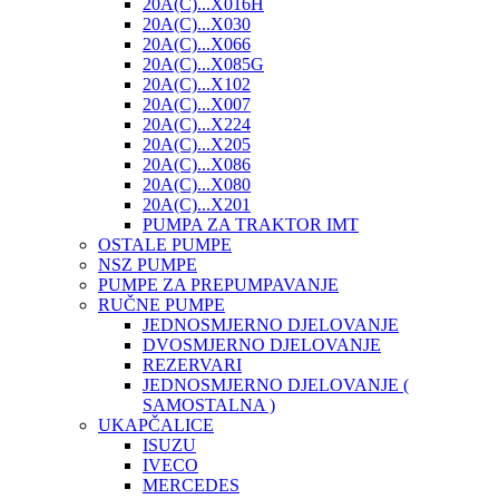
20A(C)...X016H
20A(C)...X030
20A(C)...X066
20A(C)...X085G
20A(C)...X102
20A(C)...X007
20A(C)...X224
20A(C)...X205
20A(C)...X086
20A(C)...X080
20A(C)...X201
PUMPA ZA TRAKTOR IMT
OSTALE PUMPE
NSZ PUMPE
PUMPE ZA PREPUMPAVANJE
RUČNE PUMPE
JEDNOSMJERNO DJELOVANJE
DVOSMJERNO DJELOVANJE
REZERVARI
JEDNOSMJERNO DJELOVANJE (
SAMOSTALNA )
UKAPČALICE
ISUZU
IVECO
MERCEDES