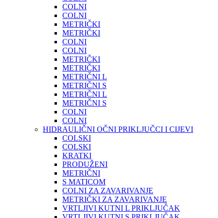
COLNI
COLNI
METRIČKI
METRIČKI
COLNI
COLNI
METRIČKI
METRIČKI
METRIČNI L
METRIČNI S
METRIČNI L
METRIČNI S
COLNI
COLNI
HIDRAULIČNI OČNI PRIKLJUČCI I CIJEVI
COLSKI
COLSKI
KRATKI
PRODUŽENI
METRIČNI
S MATICOM
COLNI ZA ZAVARIVANJE
METRIČKI ZA ZAVARIVANJE
VRTLJIVI KUTNI L PRIKLJUČAK
VRTLJIVI KUTNI S PRIKLJUČAK