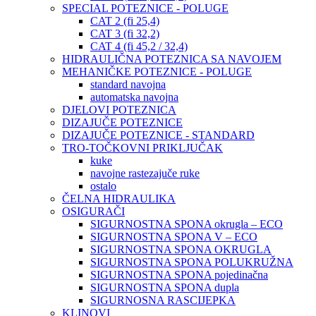
SPECIAL POTEZNICE - POLUGE
CAT 2 (fi 25,4)
CAT 3 (fi 32,2)
CAT 4 (fi 45,2 / 32,4)
HIDRAULIČNA POTEZNICA SA NAVOJEM
MEHANIČKE POTEZNICE - POLUGE
standard navojna
automatska navojna
DJELOVI POTEZNICA
DIZAJUČE POTEZNICE
DIZAJUČE POTEZNICE - STANDARD
TRO-TOČKOVNI PRIKLJUČAK
kuke
navojne rastezajuče ruke
ostalo
ČELNA HIDRAULIKA
OSIGURAČI
SIGURNOSTNA SPONA okrugla – ECO
SIGURNOSTNA SPONA V – ECO
SIGURNOSTNA SPONA OKRUGLA
SIGURNOSTNA SPONA POLUKRUŽNA
SIGURNOSTNA SPONA pojedinačna
SIGURNOSTNA SPONA dupla
SIGURNOSNA RASCIJEPKA
KLINOVI