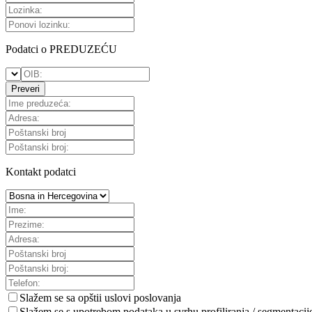
Podatci o PREDUZEĆU
Preveri
Kontakt podatci
Slažem se sa
opštii uslovi poslovanja
Slažem se s upotrebom podataka u svrhu profiliranja / segmentacij