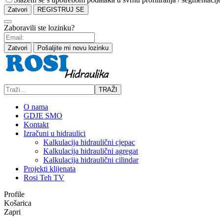
Zatvori
REGISTRUJ SE
Zaboravili ste lozinku?
Zatvori
Pošaljite mi novu lozinku
TRAŽI
O nama
GDJE SMO
Kontakt
Izračuni u hidraulici
Kalkulacija hidraulični cjepac
Kalkulacija hidraulični agregat
Kalkulacija hidraulični cilindar
Projekti klijenata
Rosi Teh TV
Profile
Košarica
Zapri