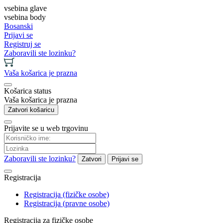
vsebina glave
vsebina body
Bosanski
Prijavi se
Registruj se
Zaboravili ste lozinku?
Vaša košarica je prazna
Košarica status
Vaša košarica je prazna
Zatvori košaricu
Prijavite se u web trgovinu
Zaboravili ste lozinku?
Zatvori
Prijavi se
Registracija
Registracija (fizičke osobe)
Registracija (pravne osobe)
Registracija za fizičke osobe