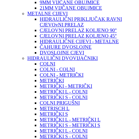
9MM VIJČANE OBUJMICE
21MM VIJČANE OBUJMICE
METALNE CIJEVI
HIDRAULIČNI PRIKLJUČAK RAVNI
CJEVOvNI PRELAZ
CJELOVNI PRELAZ KOLJENO 90°
CJELOVNI PRELAZ KOLJENO 45°
HIDRAULIČNE CIJEVI - METALNE
ČAHURE DVOSLOJNE
DVOSLOJNE CJEVI
HIDRAULIČNI DVOVIJAČNIKI
COLNI
COLNI - COLNI
COLNI - METRIČKI
METRIČKI
METRIČKI - METRIČKI
METRIČKI L - COLNI
METRIČKI S - COLNI
COLNI PRIGUŠNI
METRISCH L
METRIČKI S
METRIČKI L - METRIČKI L
METRIČKI S - METRIČKI S
METRIČKI L - COLNI
METRIČKI S - COLNI