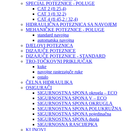
SPECIAL POTEZNICE - POLUGE
CAT 2 (fi 25,4)
CAT 3 (fi 32,2)
CAT 4 (fi 45,2 / 32,4)
HIDRAULIČNA POTEZNICA SA NAVOJEM
MEHANIČKE POTEZNICE - POLUGE
standard navojna
automatska navojna
DJELOVI POTEZNICA
DIZAJUČE POTEZNICE
DIZAJUČE POTEZNICE - STANDARD
TRO-TOČKOVNI PRIKLJUČAK
kuke
navojne rastezajuče ruke
ostalo
ČELNA HIDRAULIKA
OSIGURAČI
SIGURNOSTNA SPONA okrugla – ECO
SIGURNOSTNA SPONA V – ECO
SIGURNOSTNA SPONA OKRUGLA
SIGURNOSTNA SPONA POLUKRUŽNA
SIGURNOSTNA SPONA pojedinačna
SIGURNOSTNA SPONA dupla
SIGURNOSNA RASCIJEPKA
KLINOVI