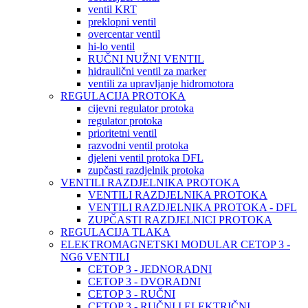
ventil KRT
preklopni ventil
overcentar ventil
hi-lo ventil
RUČNI NUŽNI VENTIL
hidraulični ventil za marker
ventili za upravljanje hidromotora
REGULACIJA PROTOKA
cijevni regulator protoka
regulator protoka
prioritetni ventil
razvodni ventil protoka
djeleni ventil protoka DFL
zupčasti razdjelnik protoka
VENTILI RAZDJELNIKA PROTOKA
VENTILI RAZDJELNIKA PROTOKA
VENTILI RAZDJELNIKA PROTOKA - DFL
ZUPČASTI RAZDJELNICI PROTOKA
REGULACIJA TLAKA
ELEKTROMAGNETSKI MODULAR CETOP 3 -
NG6 VENTILI
CETOP 3 - JEDNORADNI
CETOP 3 - DVORADNI
CETOP 3 - RUČNI
CETOP 3 - RUČNI I ELEKTRIČNI