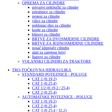
OPREMA ZA CILINDRE
privarivi priključki za cilindre
prirubnice za cilindre
prsteni za cilindre
vilice za cilindre
poklopac-dno za cilindre
kugle za cilindre
klipovi za cilindre
BRTVE ZA DVOSMJERNE CILINDRE
BRTVE ZA JEDNOSMJERNE CILINDRE
nosač klipnjače cilindra
alati za zamjenu brtvi
štapovi za cilindre
VOLANSKI CILINDRI ZA TRAKTORE
TRO-TOČKOVNA HIDRAULIKA
STANDARD POTEZNICE - POLUGE
CAT 1 (fi 19,2)
CAT 1 (fi 25,4)
CAT 1/2 (fi 19,2 / 25,4)
CAT 2 (fi 25,4)
AUTOMATSKE POTEZNICE - POLUGE
CAT 1 (fi 19,2)
CAT 2 (fi 25,4)
CAT 3 (fi 25,4 / 32,2)