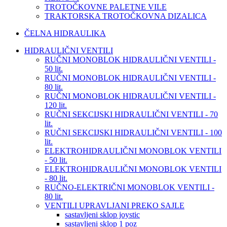
TROTOČKOVNE PALETNE VILE
TRAKTORSKA TROTOČKOVNA DIZALICA
ČELNA HIDRAULIKA
HIDRAULIČNI VENTILI
RUČNI MONOBLOK HIDRAULIČNI VENTILI -
50 lit.
RUČNI MONOBLOK HIDRAULIČNI VENTILI -
80 lit.
RUČNI MONOBLOK HIDRAULIČNI VENTILI -
120 lit.
RUČNI SEKCIJSKI HIDRAULIČNI VENTILI - 70
lit.
RUČNI SEKCIJSKI HIDRAULIČNI VENTILI - 100
lit.
ELEKTROHIDRAULIČNI MONOBLOK VENTILI
- 50 lit.
ELEKTROHIDRAULIČNI MONOBLOK VENTILI
- 80 lit.
RUČNO-ELEKTRIČNI MONOBLOK VENTILI -
80 lit.
VENTILI UPRAVLJANI PREKO SAJLE
sastavljeni sklop joystic
sastavljeni sklop 1 poz