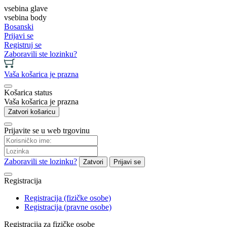
vsebina glave
vsebina body
Bosanski
Prijavi se
Registruj se
Zaboravili ste lozinku?
Vaša košarica je prazna
Košarica status
Vaša košarica je prazna
Zatvori košaricu
Prijavite se u web trgovinu
Zaboravili ste lozinku?
Zatvori
Prijavi se
Registracija
Registracija (fizičke osobe)
Registracija (pravne osobe)
Registracija za fizičke osobe