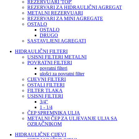
REZERVUARI 'TOP'
REZERVARI ZA HIDRAULIČNI AGREGAT
METALNI REZERVUARI
REZERVARI ZA MINI AGREGATE
OSTALO
OSTALO
DRUGO
SASTAVLJENI AGREGATI
HIDRAULIČNI FILTERI
USISNI FILTERI METALNI
POVRATNI FILTERI
povratni filteri
ulošci za povratni filter
CIJEVNI FILTERI
OSTALI FILTERI
FILTER TLAKA
USISNI FILTERI
3/4"
1 - 1/4
ČEP SPREMNIKA ULJA
METALNI ČEP ZA ULJEVANJE ULJA SA
OZRAČNIKOM
HIDRAULIČNE CIJEVI