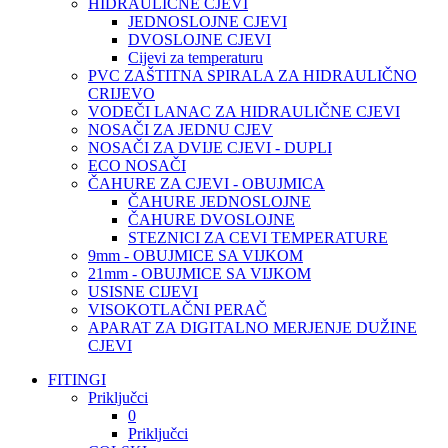
HIDRAULIČNE CJEVI
JEDNOSLOJNE CJEVI
DVOSLOJNE CJEVI
Cijevi za temperaturu
PVC ZAŠTITNA SPIRALA ZA HIDRAULIČNO
CRIJEVO
VODEČI LANAC ZA HIDRAULIČNE CJEVI
NOSAČI ZA JEDNU CJEV
NOSAČI ZA DVIJE CJEVI - DUPLI
ECO NOSAČI
ČAHURE ZA CJEVI - OBUJMICA
ČAHURE JEDNOSLOJNE
ČAHURE DVOSLOJNE
STEZNICI ZA CEVI TEMPERATURE
9mm - OBUJMICE SA VIJKOM
21mm - OBUJMICE SA VIJKOM
USISNE CIJEVI
VISOKOTLAČNI PERAČ
APARAT ZA DIGITALNO MERJENJE DUŽINE
CJEVI
FITINGI
Priključci
0
Priključci