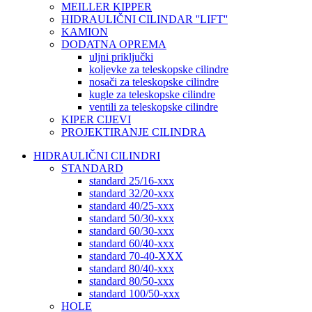
MEILLER KIPPER
HIDRAULIČNI CILINDAR ''LIFT''
KAMION
DODATNA OPREMA
uljni priključki
koljevke za teleskopske cilindre
nosači za teleskopske cilindre
kugle za teleskopske cilindre
ventili za teleskopske cilindre
KIPER CIJEVI
PROJEKTIRANJE CILINDRA
HIDRAULIČNI CILINDRI
STANDARD
standard 25/16-xxx
standard 32/20-xxx
standard 40/25-xxx
standard 50/30-xxx
standard 60/30-xxx
standard 60/40-xxx
standard 70-40-XXX
standard 80/40-xxx
standard 80/50-xxx
standard 100/50-xxx
HOLE