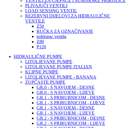
VENTILI ZA CJEPAČE I ŠUMARSKE PRIKOLICE
PLIVAJUČI VENTILI
LOAD SENSING VENTIL
REZERVNI DIJELOVI ZA HIDRAULIČNE
VENTILE
Z50
RUČKA ZA OZNAČIVANJE
poklopac ventila
Z80
P120
HIDRAULIČNE PUMPE
LITOLJEVANE PUMPE
LITOLJEVANE PUMPE ITALIAN
KLIPNE PUMPE
LITOLJEVANE PUMPE - BANANA
ZUPČASTE PUMPE
GR.0 - S NAVOJEM - DESNE
GR.0 - S NAVOJEM - LIJEVE
GR.1 - S PRIRUBNICOM - DESNE
GR.1 - S PRIRUBNICOM - LIJEVE
GR.1 - S NAVOJEM - DESNE
GR.1 - S NAVOJEM - LIJEVE
GR.2 - S PRIRUBNICOM - DESNE
GR.2 - S PRIRUBNICOM - LIJEVE