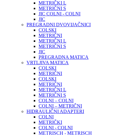
METRIČKI L
METRIČNI S
JIC COLNI - COLNI
JIC
PREGRADNI DVOVIJAČNICI
COLSKI
METRIČNI
METRIČNI L
METRIČNI S
JIC
PREGRADNA MATICA
VRTLJIVA MATICA
COLSKI
METRIČNI
COLSKI
METRIČNI
METRIČNI L
METRIČNI S
COLNI – COLNI
COLNI – METRIČNI
HIDRAULIČNI ADAPTERI
COLNI
METRIČKI
COLNI - COLNI
METRISCH - METRISCH