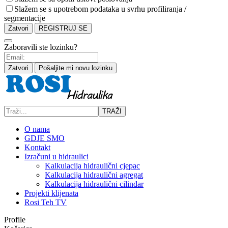
Slažem se s upotrebom podataka u svrhu profiliranja /
segmentacije
Zatvori
REGISTRUJ SE
Zaboravili ste lozinku?
Zatvori
Pošaljite mi novu lozinku
TRAŽI
O nama
GDJE SMO
Kontakt
Izračuni u hidraulici
Kalkulacija hidraulični cjepac
Kalkulacija hidraulični agregat
Kalkulacija hidraulični cilindar
Projekti klijenata
Rosi Teh TV
Profile