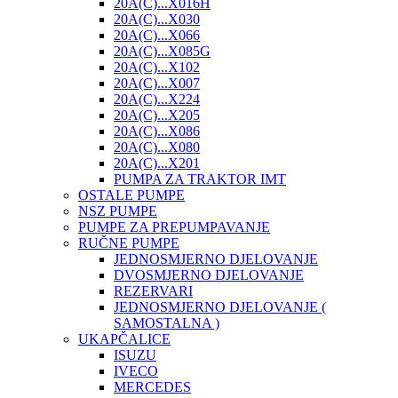
20A(C)...X016H
20A(C)...X030
20A(C)...X066
20A(C)...X085G
20A(C)...X102
20A(C)...X007
20A(C)...X224
20A(C)...X205
20A(C)...X086
20A(C)...X080
20A(C)...X201
PUMPA ZA TRAKTOR IMT
OSTALE PUMPE
NSZ PUMPE
PUMPE ZA PREPUMPAVANJE
RUČNE PUMPE
JEDNOSMJERNO DJELOVANJE
DVOSMJERNO DJELOVANJE
REZERVARI
JEDNOSMJERNO DJELOVANJE (
SAMOSTALNA )
UKAPČALICE
ISUZU
IVECO
MERCEDES