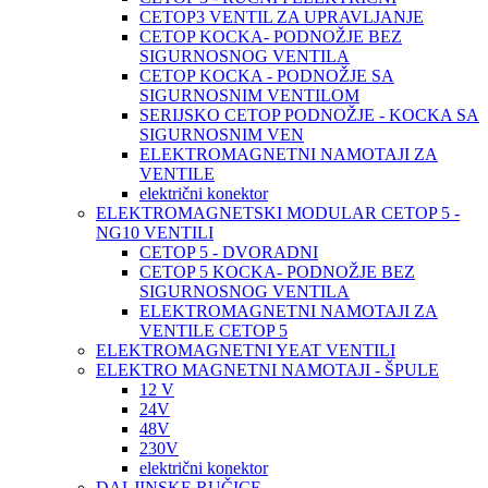
CETOP3 VENTIL ZA UPRAVLJANJE
CETOP KOCKA- PODNOŽJE BEZ
SIGURNOSNOG VENTILA
CETOP KOCKA - PODNOŽJE SA
SIGURNOSNIM VENTILOM
SERIJSKO CETOP PODNOŽJE - KOCKA SA
SIGURNOSNIM VEN
ELEKTROMAGNETNI NAMOTAJI ZA
VENTILE
električni konektor
ELEKTROMAGNETSKI MODULAR CETOP 5 -
NG10 VENTILI
CETOP 5 - DVORADNI
CETOP 5 KOCKA- PODNOŽJE BEZ
SIGURNOSNOG VENTILA
ELEKTROMAGNETNI NAMOTAJI ZA
VENTILE CETOP 5
ELEKTROMAGNETNI YEAT VENTILI
ELEKTRO MAGNETNI NAMOTAJI - ŠPULE
12 V
24V
48V
230V
električni konektor
DALJINSKE RUČICE