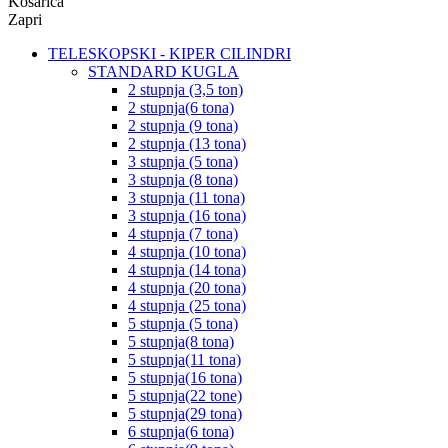
Košarica
Zapri
TELESKOPSKI - KIPER CILINDRI
STANDARD KUGLA
2 stupnja (3,5 ton)
2 stupnja(6 tona)
2 stupnja (9 tona)
2 stupnja (13 tona)
3 stupnja (5 tona)
3 stupnja (8 tona)
3 stupnja (11 tona)
3 stupnja (16 tona)
4 stupnja (7 tona)
4 stupnja (10 tona)
4 stupnja (14 tona)
4 stupnja (20 tona)
4 stupnja (25 tona)
5 stupnja (5 tona)
5 stupnja(8 tona)
5 stupnja(11 tona)
5 stupnja(16 tona)
5 stupnja(22 tone)
5 stupnja(29 tona)
6 stupnja(6 tona)