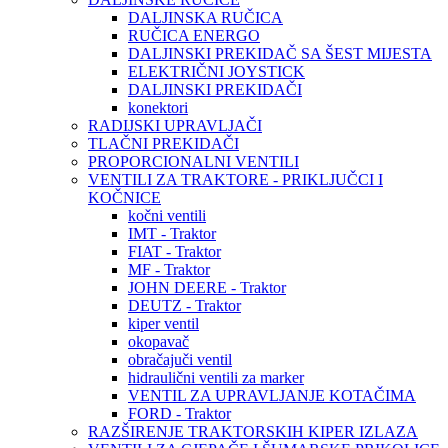
DALJINSKA RUČICA
RUČICA ENERGO
DALJINSKI PREKIDAČ SA ŠEST MIJESTA
ELEKTRIČNI JOYSTICK
DALJINSKI PREKIDAČI
konektori
RADIJSKI UPRAVLJAČI
TLAČNI PREKIDAČI
PROPORCIONALNI VENTILI
VENTILI ZA TRAKTORE - PRIKLJUČCI I
KOČNICE
kočni ventili
IMT - Traktor
FIAT - Traktor
MF - Traktor
JOHN DEERE - Traktor
DEUTZ - Traktor
kiper ventil
okopavač
obračajuči ventil
hidraulični ventili za marker
VENTIL ZA UPRAVLJANJE KOTAČIMA
FORD - Traktor
RAZŠIRENJE TRAKTORSKIH KIPER IZLAZA