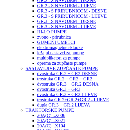
GR.2 - S NAVOJEM - DESNE
GR.2 - S NAVOJEM - LIJEVE
GR.3 - S PRIRUBNICOM - DESNE
GR.3 - S PRIRUBNICOM - LIJEVE
GR.3 - S NAVOJEM - DESNE
GR.3 - S NAVOJEM - LIJEVE
HI-LO PUMPE
zvono - prirubnica
GUMENI UMETCI
elektromagnetne sklopke
ležajni nastavci za pumpe
multiplikatori za pumpe
oprema za zupčaste pumpe
SASTAVLJIVE ZUPČASTE PUMPE
dvostruka GR.2 + GR2 DESNE
trostruka GR.2 + GR2 + GR2
dvostruka GR.3 + GR.2 DESNA
dvostruka GR.3 + GR3
dvostruka GR.2 + GR2 LIJEVE
trostruka GR.2+GR.2+GR.2 - LIJEVE
dupla GR.3 + GR.2 LIJEVA
TRAKTORSKE PUMPE
20A(C)...X006
20A(C)...X021
20A(C)...X104