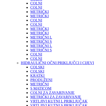
COLNI
COLNI
METRIČKI
METRIČKI
COLNI
COLNI
METRIČKI
METRIČKI
METRIČNI L
METRIČNI S
METRIČNI L
METRIČNI S
COLNI
COLNI
HIDRAULIČNI OČNI PRIKLJUČCI I CIJEVI
COLSKI
COLSKI
KRATKI
PRODUŽENI
METRIČNI
S MATICOM
COLNI ZA ZAVARIVANJE
METRIČKI ZA ZAVARIVANJE
VRTLJIVI KUTNI L PRIKLJUČAK
VRTLJIVI KUTNI S PRIKLJUČAK