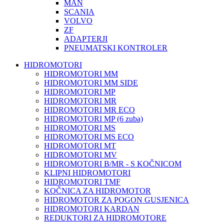
MAN
SCANIA
VOLVO
ZF
ADAPTERJI
PNEUMATSKI KONTROLER
HIDROMOTORI
HIDROMOTORI MM
HIDROMOTORI MM SIDE
HIDROMOTORI MP
HIDROMOTORI MR
HIDROMOTORI MR ECO
HIDROMOTORI MP (6 zuba)
HIDROMOTORI MS
HIDROMOTORI MS ECO
HIDROMOTORI MT
HIDROMOTORI MV
HIDROMOTORI B/MR - S KOČNICOM
KLIPNI HIDROMOTORI
HIDROMOTORI TMF
KOČNICA ZA HIDROMOTOR
HIDROMOTOR ZA POGON GUSJENICA
HIDROMOTORI KARDAN
REDUKTORI ZA HIDROMOTORE