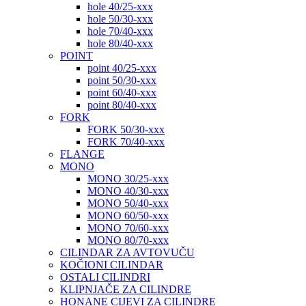
hole 40/25-xxx
hole 50/30-xxx
hole 70/40-xxx
hole 80/40-xxx
POINT
point 40/25-xxx
point 50/30-xxx
point 60/40-xxx
point 80/40-xxx
FORK
FORK 50/30-xxx
FORK 70/40-xxx
FLANGE
MONO
MONO 30/25-xxx
MONO 40/30-xxx
MONO 50/40-xxx
MONO 60/50-xxx
MONO 70/60-xxx
MONO 80/70-xxx
CILINDAR ZA AVTOVUČU
KOČIONI CILINDAR
OSTALI CILINDRI
KLIPNJAČE ZA CILINDRE
HONANE CIJEVI ZA CILINDRE