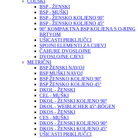
COLSKI
BSP - ŽENSKI
BSP - MUŠKI
BSP - ŽENSKO KOLJENO 90°
BSP - ŽENSKO KOLJENO 45°
90° KOMPAKTNA BSP KOLJENA S O-RING
BRTVOM
UŠICASTI PRIKLJUČCI
SPOJNI ELEMENTI ZA CIJEVI
ČAHURE DVOSLOJNE
DVOSLOJNE CJEVI
METRIČNI
BSP ŽENSKI NAVOJ
BSP MUŠKI NAVOJ
BSP ŽENSKO KOLJENO 90°
BSP ŽENSKO KOLJENO 45°
DKOL - ŽENSKI
CEL - MUŠKI
DKOL - ŽENSKI KOLJENO 90°
DKOL - WEIBLICHER 45°-BÖGEN
DKOS - ŽENSKI
CES - MUŠKI
DKOS - ŽENSKI KOLJENO 90°
DKOS - ŽENSKI KOLJENO 45°
UŠICASTI PRIKLJUČCI