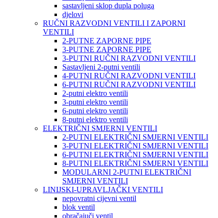
sastavljeni sklop dupla poluga
djelovi
RUČNI RAZVODNI VENTILI I ZAPORNI
VENTILI
2-PUTNE ZAPORNE PIPE
3-PUTNE ZAPORNE PIPE
3-PUTNI RUČNI RAZVODNI VENTILI
Sastavljeni 2-putni ventili
4-PUTNI RUČNI RAZVODNI VENTILI
6-PUTNI RUČNI RAZVODNI VENTILI
2-putni elektro ventili
3-putni elektro ventili
6-putni elektro ventili
8-putni elektro ventili
ELEKTRIČNI SMJERNI VENTILI
2-PUTNI ELEKTRIČNI SMJERNI VENTILI
3-PUTNI ELEKTRIČNI SMJERNI VENTILI
6-PUTNI ELEKTRIČNI SMJERNI VENTILI
8-PUTNI ELEKTRIČNI SMJERNI VENTILI
MODULARNI 2-PUTNI ELEKTRIČNI
SMJERNI VENTILI
LINIJSKI-UPRAVLJAČKI VENTILI
nepovratni cijevni ventil
blok ventil
obračajuči ventil