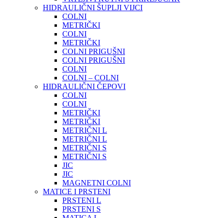
HIDRAULIČNI ŠUPLJI VIJCI
COLNI
METRIČKI
COLNI
METRIČKI
COLNI PRIGUŠNI
COLNI PRIGUŠNI
COLNI
COLNI – COLNI
HIDRAULIČNI ČEPOVI
COLNI
COLNI
METRIČKI
METRIČKI
METRIČNI L
METRIČNI L
METRIČNI S
METRIČNI S
JIC
JIC
MAGNETNI COLNI
MATICE I PRSTENI
PRSTENI L
PRSTENI S
MATICA L