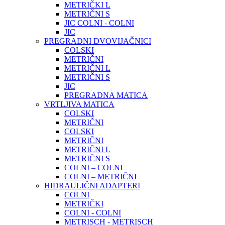
METRIČKI L
METRIČNI S
JIC COLNI - COLNI
JIC
PREGRADNI DVOVIJAČNICI
COLSKI
METRIČNI
METRIČNI L
METRIČNI S
JIC
PREGRADNA MATICA
VRTLJIVA MATICA
COLSKI
METRIČNI
COLSKI
METRIČNI
METRIČNI L
METRIČNI S
COLNI – COLNI
COLNI – METRIČNI
HIDRAULIČNI ADAPTERI
COLNI
METRIČKI
COLNI - COLNI
METRISCH - METRISCH