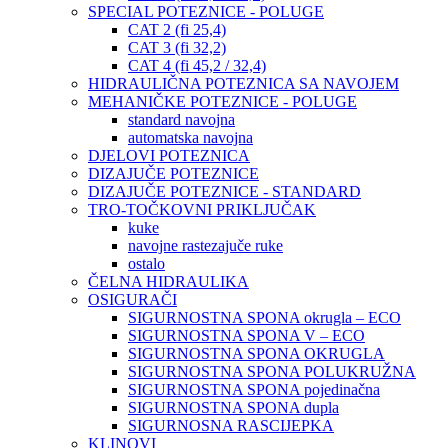
SPECIAL POTEZNICE - POLUGE
CAT 2 (fi 25,4)
CAT 3 (fi 32,2)
CAT 4 (fi 45,2 / 32,4)
HIDRAULIČNA POTEZNICA SA NAVOJEM
MEHANIČKE POTEZNICE - POLUGE
standard navojna
automatska navojna
DJELOVI POTEZNICA
DIZAJUČE POTEZNICE
DIZAJUČE POTEZNICE - STANDARD
TRO-TOČKOVNI PRIKLJUČAK
kuke
navojne rastezajuče ruke
ostalo
ČELNA HIDRAULIKA
OSIGURAČI
SIGURNOSTNA SPONA okrugla – ECO
SIGURNOSTNA SPONA V – ECO
SIGURNOSTNA SPONA OKRUGLA
SIGURNOSTNA SPONA POLUKRUŽNA
SIGURNOSTNA SPONA pojedinačna
SIGURNOSTNA SPONA dupla
SIGURNOSNA RASCIJEPKA
KLINOVI