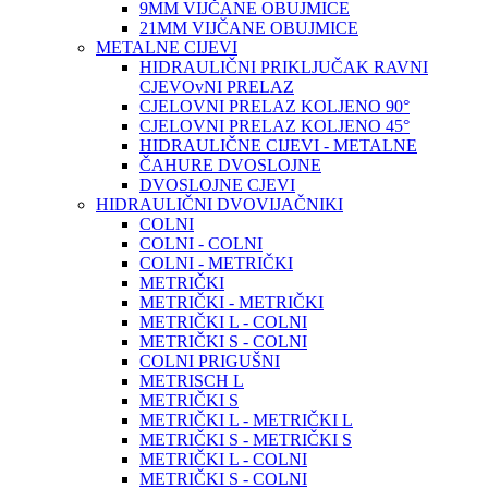
9MM VIJČANE OBUJMICE
21MM VIJČANE OBUJMICE
METALNE CIJEVI
HIDRAULIČNI PRIKLJUČAK RAVNI
CJEVOvNI PRELAZ
CJELOVNI PRELAZ KOLJENO 90°
CJELOVNI PRELAZ KOLJENO 45°
HIDRAULIČNE CIJEVI - METALNE
ČAHURE DVOSLOJNE
DVOSLOJNE CJEVI
HIDRAULIČNI DVOVIJAČNIKI
COLNI
COLNI - COLNI
COLNI - METRIČKI
METRIČKI
METRIČKI - METRIČKI
METRIČKI L - COLNI
METRIČKI S - COLNI
COLNI PRIGUŠNI
METRISCH L
METRIČKI S
METRIČKI L - METRIČKI L
METRIČKI S - METRIČKI S
METRIČKI L - COLNI
METRIČKI S - COLNI