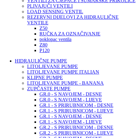
VENTILI ZA CJEPAČE I ŠUMARSKE PRIKOLICE
PLIVAJUČI VENTILI
LOAD SENSING VENTIL
REZERVNI DIJELOVI ZA HIDRAULIČNE
VENTILE
Z50
RUČKA ZA OZNAČIVANJE
poklopac ventila
Z80
P120
HIDRAULIČNE PUMPE
LITOLJEVANE PUMPE
LITOLJEVANE PUMPE ITALIAN
KLIPNE PUMPE
LITOLJEVANE PUMPE - BANANA
ZUPČASTE PUMPE
GR.0 - S NAVOJEM - DESNE
GR.0 - S NAVOJEM - LIJEVE
GR.1 - S PRIRUBNICOM - DESNE
GR.1 - S PRIRUBNICOM - LIJEVE
GR.1 - S NAVOJEM - DESNE
GR.1 - S NAVOJEM - LIJEVE
GR.2 - S PRIRUBNICOM - DESNE
GR.2 - S PRIRUBNICOM - LIJEVE