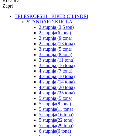
Košarica
Zapri
TELESKOPSKI - KIPER CILINDRI
STANDARD KUGLA
2 stupnja (3,5 ton)
2 stupnja(6 tona)
2 stupnja (9 tona)
2 stupnja (13 tona)
3 stupnja (5 tona)
3 stupnja (8 tona)
3 stupnja (11 tona)
3 stupnja (16 tona)
4 stupnja (7 tona)
4 stupnja (10 tona)
4 stupnja (14 tona)
4 stupnja (20 tona)
4 stupnja (25 tona)
5 stupnja (5 tona)
5 stupnja(8 tona)
5 stupnja(11 tona)
5 stupnja(16 tona)
5 stupnja(22 tone)
5 stupnja(29 tona)
6 stupnja(6 tona)