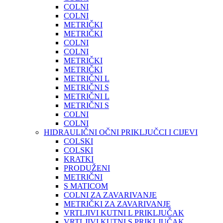
COLNI
COLNI
METRIČKI
METRIČKI
COLNI
COLNI
METRIČKI
METRIČKI
METRIČNI L
METRIČNI S
METRIČNI L
METRIČNI S
COLNI
COLNI
HIDRAULIČNI OČNI PRIKLJUČCI I CIJEVI
COLSKI
COLSKI
KRATKI
PRODUŽENI
METRIČNI
S MATICOM
COLNI ZA ZAVARIVANJE
METRIČKI ZA ZAVARIVANJE
VRTLJIVI KUTNI L PRIKLJUČAK
VRTLJIVI KUTNI S PRIKLJUČAK