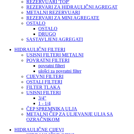
REZERVUARI 'TOP'
REZERVARI ZA HIDRAULIČNI AGREGAT
METALNI REZERVUARI
REZERVARI ZA MINI AGREGATE
OSTALO
OSTALO
DRUGO
SASTAVLJENI AGREGATI
HIDRAULIČNI FILTERI
USISNI FILTERI METALNI
POVRATNI FILTERI
povratni filteri
ulošci za povratni filter
CIJEVNI FILTERI
OSTALI FILTERI
FILTER TLAKA
USISNI FILTERI
3/4"
1 - 1/4
ČEP SPREMNIKA ULJA
METALNI ČEP ZA ULJEVANJE ULJA SA
OZRAČNIKOM
HIDRAULIČNE CIJEVI