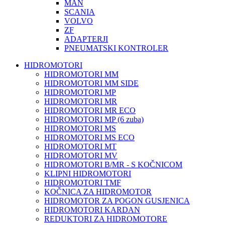
MAN
SCANIA
VOLVO
ZF
ADAPTERJI
PNEUMATSKI KONTROLER
HIDROMOTORI
HIDROMOTORI MM
HIDROMOTORI MM SIDE
HIDROMOTORI MP
HIDROMOTORI MR
HIDROMOTORI MR ECO
HIDROMOTORI MP (6 zuba)
HIDROMOTORI MS
HIDROMOTORI MS ECO
HIDROMOTORI MT
HIDROMOTORI MV
HIDROMOTORI B/MR - S KOČNICOM
KLIPNI HIDROMOTORI
HIDROMOTORI TMF
KOČNICA ZA HIDROMOTOR
HIDROMOTOR ZA POGON GUSJENICA
HIDROMOTORI KARDAN
REDUKTORI ZA HIDROMOTORE