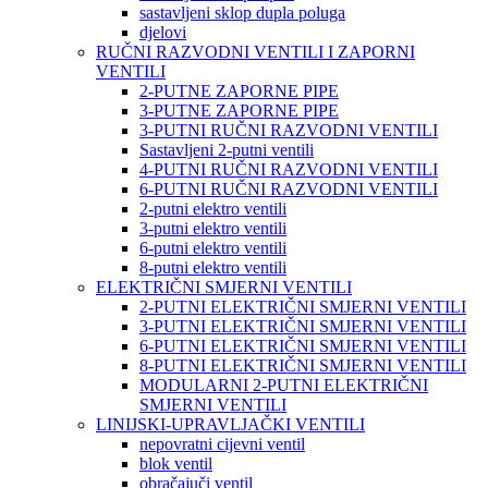
sastavljeni sklop dupla poluga
djelovi
RUČNI RAZVODNI VENTILI I ZAPORNI
VENTILI
2-PUTNE ZAPORNE PIPE
3-PUTNE ZAPORNE PIPE
3-PUTNI RUČNI RAZVODNI VENTILI
Sastavljeni 2-putni ventili
4-PUTNI RUČNI RAZVODNI VENTILI
6-PUTNI RUČNI RAZVODNI VENTILI
2-putni elektro ventili
3-putni elektro ventili
6-putni elektro ventili
8-putni elektro ventili
ELEKTRIČNI SMJERNI VENTILI
2-PUTNI ELEKTRIČNI SMJERNI VENTILI
3-PUTNI ELEKTRIČNI SMJERNI VENTILI
6-PUTNI ELEKTRIČNI SMJERNI VENTILI
8-PUTNI ELEKTRIČNI SMJERNI VENTILI
MODULARNI 2-PUTNI ELEKTRIČNI
SMJERNI VENTILI
LINIJSKI-UPRAVLJAČKI VENTILI
nepovratni cijevni ventil
blok ventil
obračajuči ventil