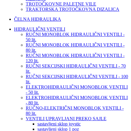
TROTOČKOVNE PALETNE VILE
TRAKTORSKA TROTOČKOVNA DIZALICA
ČELNA HIDRAULIKA
HIDRAULIČNI VENTILI
RUČNI MONOBLOK HIDRAULIČNI VENTILI -
50 lit.
RUČNI MONOBLOK HIDRAULIČNI VENTILI -
80 lit.
RUČNI MONOBLOK HIDRAULIČNI VENTILI -
120 lit.
RUČNI SEKCIJSKI HIDRAULIČNI VENTILI - 70
lit.
RUČNI SEKCIJSKI HIDRAULIČNI VENTILI - 100
lit.
ELEKTROHIDRAULIČNI MONOBLOK VENTILI
- 50 lit.
ELEKTROHIDRAULIČNI MONOBLOK VENTILI
- 80 lit.
RUČNO-ELEKTRIČNI MONOBLOK VENTILI -
80 lit.
VENTILI UPRAVLJANI PREKO SAJLE
sastavljeni sklop joystic
sastavljeni sklop 1 poz