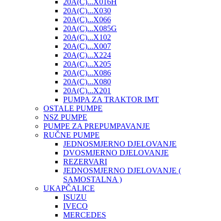
20A(C)...X016H
20A(C)...X030
20A(C)...X066
20A(C)...X085G
20A(C)...X102
20A(C)...X007
20A(C)...X224
20A(C)...X205
20A(C)...X086
20A(C)...X080
20A(C)...X201
PUMPA ZA TRAKTOR IMT
OSTALE PUMPE
NSZ PUMPE
PUMPE ZA PREPUMPAVANJE
RUČNE PUMPE
JEDNOSMJERNO DJELOVANJE
DVOSMJERNO DJELOVANJE
REZERVARI
JEDNOSMJERNO DJELOVANJE (
SAMOSTALNA )
UKAPČALICE
ISUZU
IVECO
MERCEDES