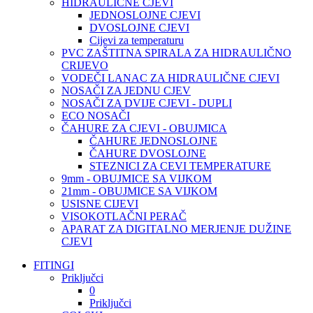
HIDRAULIČNE CJEVI
JEDNOSLOJNE CJEVI
DVOSLOJNE CJEVI
Cijevi za temperaturu
PVC ZAŠTITNA SPIRALA ZA HIDRAULIČNO
CRIJEVO
VODEČI LANAC ZA HIDRAULIČNE CJEVI
NOSAČI ZA JEDNU CJEV
NOSAČI ZA DVIJE CJEVI - DUPLI
ECO NOSAČI
ČAHURE ZA CJEVI - OBUJMICA
ČAHURE JEDNOSLOJNE
ČAHURE DVOSLOJNE
STEZNICI ZA CEVI TEMPERATURE
9mm - OBUJMICE SA VIJKOM
21mm - OBUJMICE SA VIJKOM
USISNE CIJEVI
VISOKOTLAČNI PERAČ
APARAT ZA DIGITALNO MERJENJE DUŽINE
CJEVI
FITINGI
Priključci
0
Priključci