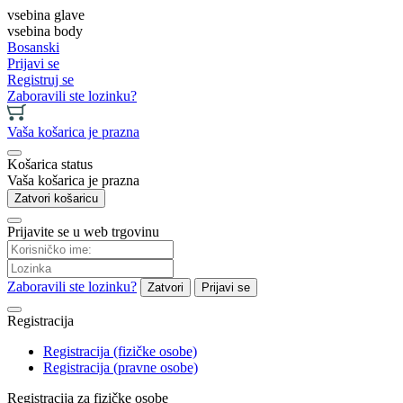
vsebina glave
vsebina body
Bosanski
Prijavi se
Registruj se
Zaboravili ste lozinku?
Vaša košarica je prazna
Košarica status
Vaša košarica je prazna
Zatvori košaricu
Prijavite se u web trgovinu
Zaboravili ste lozinku?
Zatvori
Prijavi se
Registracija
Registracija (fizičke osobe)
Registracija (pravne osobe)
Registracija za fizičke osobe