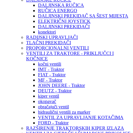
DALJINSKA RUČICA
RUČICA ENERGO
DALJINSKI PREKIDAČ SA ŠEST MIJESTA
ELEKTRIČNI JOYSTICK
DALJINSKI PREKIDAČI
konektori
RADIJSKI UPRAVLJAČI
TLAČNI PREKIDAČI
PROPORCIONALNI VENTILI
VENTILI ZA TRAKTORE - PRIKLJUČCI I
KOČNICE
kočni ventili
IMT - Traktor
FIAT - Traktor
MF - Traktor
JOHN DEERE - Traktor
DEUTZ - Traktor
kiper ventil
okopavač
obračajuči ventil
hidraulični ventili za marker
VENTIL ZA UPRAVLJANJE KOTAČIMA
FORD - Traktor
RAZŠIRENJE TRAKTORSKIH KIPER IZLAZA