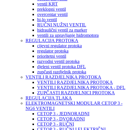
ventil KRT
preklopni ventil
overcentar ventil
hi-lo ventil
RUČNI NUŽNI VENTIL
hidraulični ventil za marker
ventili za upravljanje hidromotora
REGULACIJA PROTOKA
cijevni regulator protoka
regulator protoka
prioritetni ventil
razvodni ventil protoka
djeleni ventil protoka DFL
zupčasti razdjelnik protoka
VENTILI RAZDJELNIKA PROTOKA
VENTILI RAZDJELNIKA PROTOKA
VENTILI RAZDJELNIKA PROTOKA - DFL
ZUPČASTI RAZDJELNICI PROTOKA
REGULACIJA TLAKA
ELEKTROMAGNETSKI MODULAR CETOP 3 -
NG6 VENTILI
CETOP 3 - JEDNORADNI
CETOP 3 - DVORADNI
CETOP 3 - RUČNI
CETOP 3 - RUČNI I ELEKTRIČNI