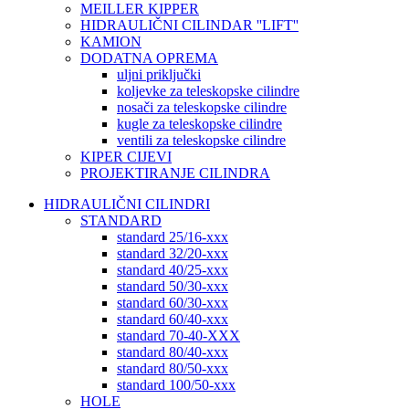
MEILLER KIPPER
HIDRAULIČNI CILINDAR ''LIFT''
KAMION
DODATNA OPREMA
uljni priključki
koljevke za teleskopske cilindre
nosači za teleskopske cilindre
kugle za teleskopske cilindre
ventili za teleskopske cilindre
KIPER CIJEVI
PROJEKTIRANJE CILINDRA
HIDRAULIČNI CILINDRI
STANDARD
standard 25/16-xxx
standard 32/20-xxx
standard 40/25-xxx
standard 50/30-xxx
standard 60/30-xxx
standard 60/40-xxx
standard 70-40-XXX
standard 80/40-xxx
standard 80/50-xxx
standard 100/50-xxx
HOLE