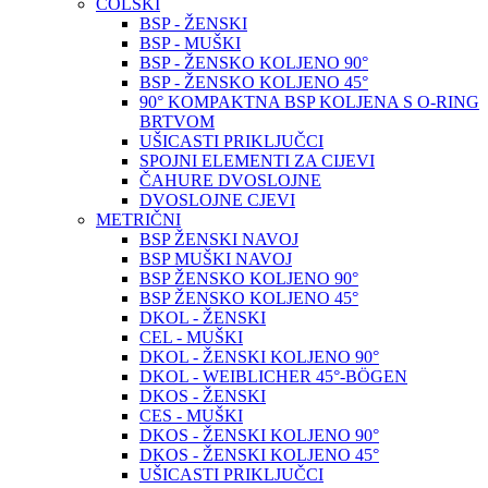
COLSKI
BSP - ŽENSKI
BSP - MUŠKI
BSP - ŽENSKO KOLJENO 90°
BSP - ŽENSKO KOLJENO 45°
90° KOMPAKTNA BSP KOLJENA S O-RING
BRTVOM
UŠICASTI PRIKLJUČCI
SPOJNI ELEMENTI ZA CIJEVI
ČAHURE DVOSLOJNE
DVOSLOJNE CJEVI
METRIČNI
BSP ŽENSKI NAVOJ
BSP MUŠKI NAVOJ
BSP ŽENSKO KOLJENO 90°
BSP ŽENSKO KOLJENO 45°
DKOL - ŽENSKI
CEL - MUŠKI
DKOL - ŽENSKI KOLJENO 90°
DKOL - WEIBLICHER 45°-BÖGEN
DKOS - ŽENSKI
CES - MUŠKI
DKOS - ŽENSKI KOLJENO 90°
DKOS - ŽENSKI KOLJENO 45°
UŠICASTI PRIKLJUČCI