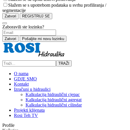
Slažem se s upotrebom podataka u svrhu profiliranja /
segmentacije
Zatvori
REGISTRUJ SE
Zaboravili ste lozinku?
Zatvori
Pošaljite mi novu lozinku
TRAŽI
O nama
GDJE SMO
Kontakt
Izračuni u hidraulici
Kalkulacija hidraulični cjepac
Kalkulacija hidraulični agregat
Kalkulacija hidraulični cilindar
Projekti klijenata
Rosi Teh TV
Profile