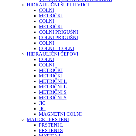
HIDRAULIČNI ŠUPLJI VIJCI
COLNI
METRIČKI
COLNI
METRIČKI
COLNI PRIGUŠNI
COLNI PRIGUŠNI
COLNI
COLNI – COLNI
HIDRAULIČNI ČEPOVI
COLNI
COLNI
METRIČKI
METRIČKI
METRIČNI L
METRIČNI L
METRIČNI S
METRIČNI S
JIC
JIC
MAGNETNI COLNI
MATICE I PRSTENI
PRSTENI L
PRSTENI S
MATICA L