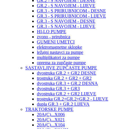
GR.2 - S NAVOJEM - DESNE
GR.2 - S NAVOJEM - LIJEVE
GR.3 - S PRIRUBNICOM - DESNE
GR.3 - S PRIRUBNICOM - LIJEVE
GR.3 - S NAVOJEM - DESNE
GR.3 - S NAVOJEM - LIJEVE
HI-LO PUMPE
zvono - prirubnica
GUMENI UMETCI
elektromagnetne sklopke
ležajni nastavci za pumpe
multiplikatori za pumpe
oprema za zupčaste pumpe
SASTAVLJIVE ZUPČASTE PUMPE
dvostruka GR.2 + GR2 DESNE
trostruka GR.2 + GR2 + GR2
dvostruka GR.3 + GR.2 DESNA
dvostruka GR.3 + GR3
dvostruka GR.2 + GR2 LIJEVE
trostruka GR.2+GR.2+GR.2 - LIJEVE
dupla GR.3 + GR.2 LIJEVA
TRAKTORSKE PUMPE
20A(C)...X006
20A(C)...X021
20A(C)...X104