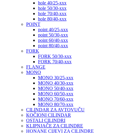
hole 40/25-xxx
hole 50/30-xxx
hole 70/40-xxx
hole 80/40-xxx
POINT
point 40/25-xxx
point 50/30-xxx
point 60/40-xxx
point 80/40-xxx
FORK
FORK 50/30-xxx
FORK 70/40-xxx
FLANGE
MONO
MONO 30/25-xxx
MONO 40/30-xxx
MONO 50/40-xxx
MONO 60/50-xxx
MONO 70/60-xxx
MONO 80/70-xxx
CILINDAR ZA AVTOVUČU
KOČIONI CILINDAR
OSTALI CILINDRI
KLIPNJAČE ZA CILINDRE
HONANE CIJEVI ZA CILINDRE