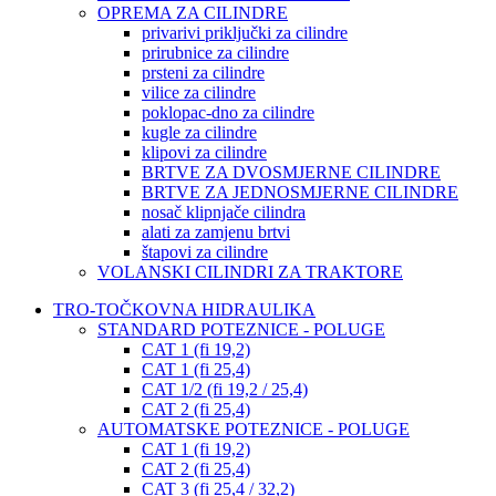
OPREMA ZA CILINDRE
privarivi priključki za cilindre
prirubnice za cilindre
prsteni za cilindre
vilice za cilindre
poklopac-dno za cilindre
kugle za cilindre
klipovi za cilindre
BRTVE ZA DVOSMJERNE CILINDRE
BRTVE ZA JEDNOSMJERNE CILINDRE
nosač klipnjače cilindra
alati za zamjenu brtvi
štapovi za cilindre
VOLANSKI CILINDRI ZA TRAKTORE
TRO-TOČKOVNA HIDRAULIKA
STANDARD POTEZNICE - POLUGE
CAT 1 (fi 19,2)
CAT 1 (fi 25,4)
CAT 1/2 (fi 19,2 / 25,4)
CAT 2 (fi 25,4)
AUTOMATSKE POTEZNICE - POLUGE
CAT 1 (fi 19,2)
CAT 2 (fi 25,4)
CAT 3 (fi 25,4 / 32,2)