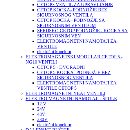
CETOP3 VENTIL ZA UPRAVLJANJE
CETOP KOCKA- PODNOŽJE BEZ
SIGURNOSNOG VENTILA
CETOP KOCKA - PODNOŽJE SA
SIGURNOSNIM VENTILOM
SERIJSKO CETOP PODNOŽJE - KOCKA SA
SIGURNOSNIM VEN
ELEKTROMAGNETNI NAMOTAJI ZA
VENTILE
električni konektor
ELEKTROMAGNETSKI MODULAR CETOP 5 -
NG10 VENTILI
CETOP 5 - DVORADNI
CETOP 5 KOCKA- PODNOŽJE BEZ
SIGURNOSNOG VENTILA
ELEKTROMAGNETNI NAMOTAJI ZA
VENTILE CETOP 5
ELEKTROMAGNETNI YEAT VENTILI
ELEKTRO MAGNETNI NAMOTAJI - ŠPULE
12 V
24V
48V
230V
električni konektor
DALJINSKE RUČICE