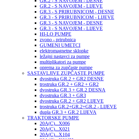
GR.2 - S NAVOJEM - DESNE
GR.2 - S NAVOJEM - LIJEVE
GR.3 - S PRIRUBNICOM - DESNE
GR.3 - S PRIRUBNICOM - LIJEVE
GR.3 - S NAVOJEM - DESNE
GR.3 - S NAVOJEM - LIJEVE
HI-LO PUMPE
zvono - prirubnica
GUMENI UMETCI
elektromagnetne sklopke
ležajni nastavci za pumpe
multiplikatori za pumpe
oprema za zupčaste pumpe
SASTAVLJIVE ZUPČASTE PUMPE
dvostruka GR.2 + GR2 DESNE
trostruka GR.2 + GR2 + GR2
dvostruka GR.3 + GR.2 DESNA
dvostruka GR.3 + GR3
dvostruka GR.2 + GR2 LIJEVE
trostruka GR.2+GR.2+GR.2 - LIJEVE
dupla GR.3 + GR.2 LIJEVA
TRAKTORSKE PUMPE
20A(C)...X006
20A(C)...X021
20A(C)...X104