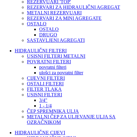
REZERVUARI 'TOP'
REZERVARI ZA HIDRAULIČNI AGREGAT
METALNI REZERVUARI
REZERVARI ZA MINI AGREGATE
OSTALO
OSTALO
DRUGO
SASTAVLJENI AGREGATI
HIDRAULIČNI FILTERI
USISNI FILTERI METALNI
POVRATNI FILTERI
povratni filteri
ulošci za povratni filter
CIJEVNI FILTERI
OSTALI FILTERI
FILTER TLAKA
USISNI FILTERI
3/4"
1 - 1/4
ČEP SPREMNIKA ULJA
METALNI ČEP ZA ULJEVANJE ULJA SA
OZRAČNIKOM
HIDRAULIČNE CIJEVI