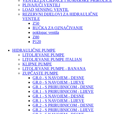
VENTILI ZA CJEPAČE I ŠUMARSKE PRIKOLICE
PLIVAJUČI VENTILI
LOAD SENSING VENTIL
REZERVNI DIJELOVI ZA HIDRAULIČNE
VENTILE
Z50
RUČKA ZA OZNAČIVANJE
poklopac ventila
Z80
P120
HIDRAULIČNE PUMPE
LITOLJEVANE PUMPE
LITOLJEVANE PUMPE ITALIAN
KLIPNE PUMPE
LITOLJEVANE PUMPE - BANANA
ZUPČASTE PUMPE
GR.0 - S NAVOJEM - DESNE
GR.0 - S NAVOJEM - LIJEVE
GR.1 - S PRIRUBNICOM - DESNE
GR.1 - S PRIRUBNICOM - LIJEVE
GR.1 - S NAVOJEM - DESNE
GR.1 - S NAVOJEM - LIJEVE
GR.2 - S PRIRUBNICOM - DESNE
GR.2 - S PRIRUBNICOM - LIJEVE