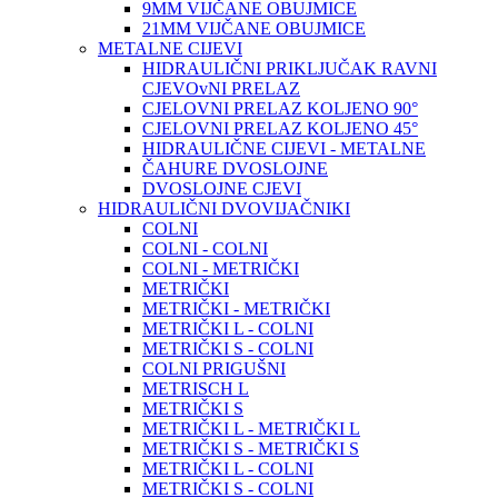
9MM VIJČANE OBUJMICE
21MM VIJČANE OBUJMICE
METALNE CIJEVI
HIDRAULIČNI PRIKLJUČAK RAVNI
CJEVOvNI PRELAZ
CJELOVNI PRELAZ KOLJENO 90°
CJELOVNI PRELAZ KOLJENO 45°
HIDRAULIČNE CIJEVI - METALNE
ČAHURE DVOSLOJNE
DVOSLOJNE CJEVI
HIDRAULIČNI DVOVIJAČNIKI
COLNI
COLNI - COLNI
COLNI - METRIČKI
METRIČKI
METRIČKI - METRIČKI
METRIČKI L - COLNI
METRIČKI S - COLNI
COLNI PRIGUŠNI
METRISCH L
METRIČKI S
METRIČKI L - METRIČKI L
METRIČKI S - METRIČKI S
METRIČKI L - COLNI
METRIČKI S - COLNI