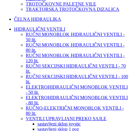
TROTOČKOVNE PALETNE VILE
TRAKTORSKA TROTOČKOVNA DIZALICA
ČELNA HIDRAULIKA
HIDRAULIČNI VENTILI
RUČNI MONOBLOK HIDRAULIČNI VENTILI -
50 lit.
RUČNI MONOBLOK HIDRAULIČNI VENTILI -
80 lit.
RUČNI MONOBLOK HIDRAULIČNI VENTILI -
120 lit.
RUČNI SEKCIJSKI HIDRAULIČNI VENTILI - 70
lit.
RUČNI SEKCIJSKI HIDRAULIČNI VENTILI - 100
lit.
ELEKTROHIDRAULIČNI MONOBLOK VENTILI
- 50 lit.
ELEKTROHIDRAULIČNI MONOBLOK VENTILI
- 80 lit.
RUČNO-ELEKTRIČNI MONOBLOK VENTILI -
80 lit.
VENTILI UPRAVLJANI PREKO SAJLE
sastavljeni sklop joystic
sastavljeni sklop 1 poz