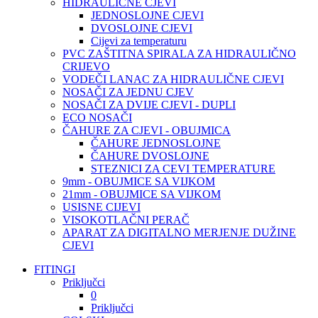
HIDRAULIČNE CJEVI
JEDNOSLOJNE CJEVI
DVOSLOJNE CJEVI
Cijevi za temperaturu
PVC ZAŠTITNA SPIRALA ZA HIDRAULIČNO
CRIJEVO
VODEČI LANAC ZA HIDRAULIČNE CJEVI
NOSAČI ZA JEDNU CJEV
NOSAČI ZA DVIJE CJEVI - DUPLI
ECO NOSAČI
ČAHURE ZA CJEVI - OBUJMICA
ČAHURE JEDNOSLOJNE
ČAHURE DVOSLOJNE
STEZNICI ZA CEVI TEMPERATURE
9mm - OBUJMICE SA VIJKOM
21mm - OBUJMICE SA VIJKOM
USISNE CIJEVI
VISOKOTLAČNI PERAČ
APARAT ZA DIGITALNO MERJENJE DUŽINE
CJEVI
FITINGI
Priključci
0
Priključci