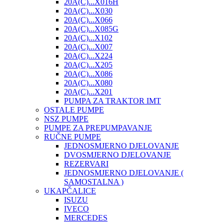
20A(C)...X016H
20A(C)...X030
20A(C)...X066
20A(C)...X085G
20A(C)...X102
20A(C)...X007
20A(C)...X224
20A(C)...X205
20A(C)...X086
20A(C)...X080
20A(C)...X201
PUMPA ZA TRAKTOR IMT
OSTALE PUMPE
NSZ PUMPE
PUMPE ZA PREPUMPAVANJE
RUČNE PUMPE
JEDNOSMJERNO DJELOVANJE
DVOSMJERNO DJELOVANJE
REZERVARI
JEDNOSMJERNO DJELOVANJE (
SAMOSTALNA )
UKAPČALICE
ISUZU
IVECO
MERCEDES