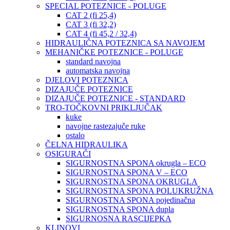
SPECIAL POTEZNICE - POLUGE
CAT 2 (fi 25,4)
CAT 3 (fi 32,2)
CAT 4 (fi 45,2 / 32,4)
HIDRAULIČNA POTEZNICA SA NAVOJEM
MEHANIČKE POTEZNICE - POLUGE
standard navojna
automatska navojna
DJELOVI POTEZNICA
DIZAJUČE POTEZNICE
DIZAJUČE POTEZNICE - STANDARD
TRO-TOČKOVNI PRIKLJUČAK
kuke
navojne rastezajuče ruke
ostalo
ČELNA HIDRAULIKA
OSIGURAČI
SIGURNOSTNA SPONA okrugla – ECO
SIGURNOSTNA SPONA V – ECO
SIGURNOSTNA SPONA OKRUGLA
SIGURNOSTNA SPONA POLUKRUŽNA
SIGURNOSTNA SPONA pojedinačna
SIGURNOSTNA SPONA dupla
SIGURNOSNA RASCIJEPKA
KLINOVI