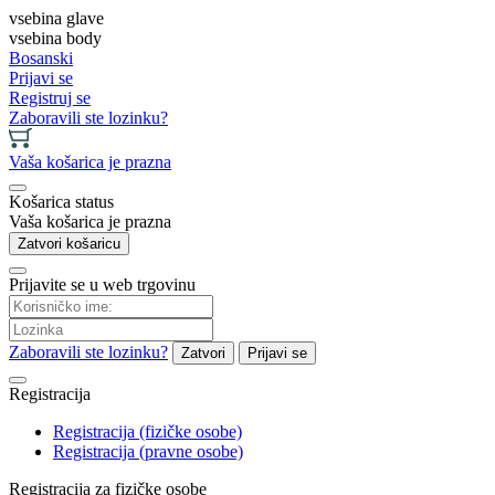
vsebina glave
vsebina body
Bosanski
Prijavi se
Registruj se
Zaboravili ste lozinku?
Vaša košarica je prazna
Košarica status
Vaša košarica je prazna
Zatvori košaricu
Prijavite se u web trgovinu
Zaboravili ste lozinku?
Zatvori
Prijavi se
Registracija
Registracija (fizičke osobe)
Registracija (pravne osobe)
Registracija za fizičke osobe