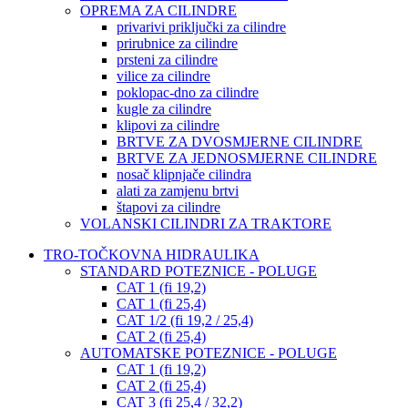
OPREMA ZA CILINDRE
privarivi priključki za cilindre
prirubnice za cilindre
prsteni za cilindre
vilice za cilindre
poklopac-dno za cilindre
kugle za cilindre
klipovi za cilindre
BRTVE ZA DVOSMJERNE CILINDRE
BRTVE ZA JEDNOSMJERNE CILINDRE
nosač klipnjače cilindra
alati za zamjenu brtvi
štapovi za cilindre
VOLANSKI CILINDRI ZA TRAKTORE
TRO-TOČKOVNA HIDRAULIKA
STANDARD POTEZNICE - POLUGE
CAT 1 (fi 19,2)
CAT 1 (fi 25,4)
CAT 1/2 (fi 19,2 / 25,4)
CAT 2 (fi 25,4)
AUTOMATSKE POTEZNICE - POLUGE
CAT 1 (fi 19,2)
CAT 2 (fi 25,4)
CAT 3 (fi 25,4 / 32,2)