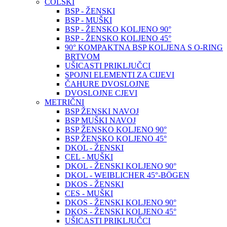
COLSKI
BSP - ŽENSKI
BSP - MUŠKI
BSP - ŽENSKO KOLJENO 90°
BSP - ŽENSKO KOLJENO 45°
90° KOMPAKTNA BSP KOLJENA S O-RING
BRTVOM
UŠICASTI PRIKLJUČCI
SPOJNI ELEMENTI ZA CIJEVI
ČAHURE DVOSLOJNE
DVOSLOJNE CJEVI
METRIČNI
BSP ŽENSKI NAVOJ
BSP MUŠKI NAVOJ
BSP ŽENSKO KOLJENO 90°
BSP ŽENSKO KOLJENO 45°
DKOL - ŽENSKI
CEL - MUŠKI
DKOL - ŽENSKI KOLJENO 90°
DKOL - WEIBLICHER 45°-BÖGEN
DKOS - ŽENSKI
CES - MUŠKI
DKOS - ŽENSKI KOLJENO 90°
DKOS - ŽENSKI KOLJENO 45°
UŠICASTI PRIKLJUČCI