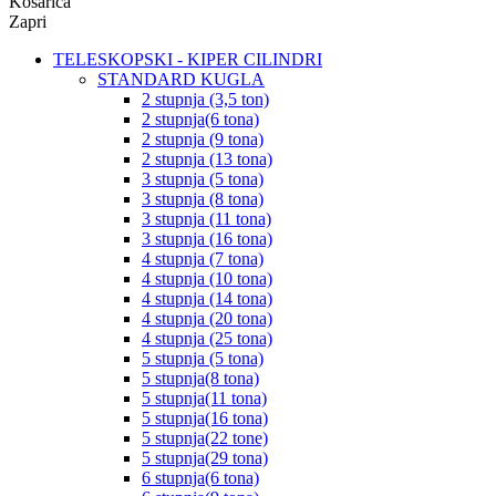
Košarica
Zapri
TELESKOPSKI - KIPER CILINDRI
STANDARD KUGLA
2 stupnja (3,5 ton)
2 stupnja(6 tona)
2 stupnja (9 tona)
2 stupnja (13 tona)
3 stupnja (5 tona)
3 stupnja (8 tona)
3 stupnja (11 tona)
3 stupnja (16 tona)
4 stupnja (7 tona)
4 stupnja (10 tona)
4 stupnja (14 tona)
4 stupnja (20 tona)
4 stupnja (25 tona)
5 stupnja (5 tona)
5 stupnja(8 tona)
5 stupnja(11 tona)
5 stupnja(16 tona)
5 stupnja(22 tone)
5 stupnja(29 tona)
6 stupnja(6 tona)