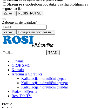
Slažem se s upotrebom podataka u svrhu profiliranja /
segmentacije
Zatvori
REGISTRUJ SE
Zaboravili ste lozinku?
Zatvori
Pošaljite mi novu lozinku
TRAŽI
O nama
GDJE SMO
Kontakt
Izračuni u hidraulici
Kalkulacija hidraulični cjepac
Kalkulacija hidraulični agregat
Kalkulacija hidraulični cilindar
Projekti klijenata
Rosi Teh TV
Profile