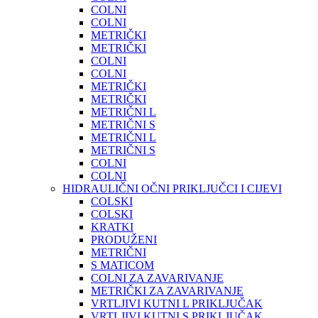
COLNI
COLNI
METRIČKI
METRIČKI
COLNI
COLNI
METRIČKI
METRIČKI
METRIČNI L
METRIČNI S
METRIČNI L
METRIČNI S
COLNI
COLNI
HIDRAULIČNI OČNI PRIKLJUČCI I CIJEVI
COLSKI
COLSKI
KRATKI
PRODUŽENI
METRIČNI
S MATICOM
COLNI ZA ZAVARIVANJE
METRIČKI ZA ZAVARIVANJE
VRTLJIVI KUTNI L PRIKLJUČAK
VRTLJIVI KUTNI S PRIKLJUČAK