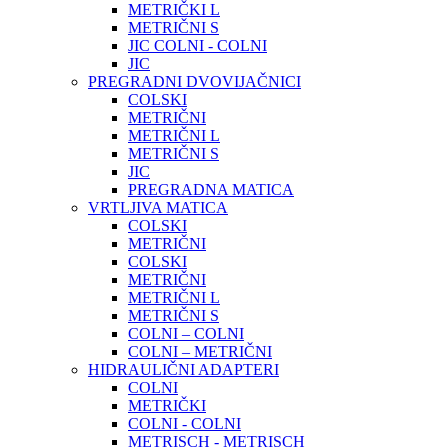
METRIČKI L
METRIČNI S
JIC COLNI - COLNI
JIC
PREGRADNI DVOVIJAČNICI
COLSKI
METRIČNI
METRIČNI L
METRIČNI S
JIC
PREGRADNA MATICA
VRTLJIVA MATICA
COLSKI
METRIČNI
COLSKI
METRIČNI
METRIČNI L
METRIČNI S
COLNI – COLNI
COLNI – METRIČNI
HIDRAULIČNI ADAPTERI
COLNI
METRIČKI
COLNI - COLNI
METRISCH - METRISCH