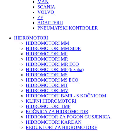
MAN
SCANIA
VOLVO
ZF
ADAPTERJI
PNEUMATSKI KONTROLER
HIDROMOTORI
HIDROMOTORI MM
HIDROMOTORI MM SIDE
HIDROMOTORI MP
HIDROMOTORI MR
HIDROMOTORI MR ECO
HIDROMOTORI MP (6 zuba)
HIDROMOTORI MS
HIDROMOTORI MS ECO
HIDROMOTORI MT
HIDROMOTORI MV
HIDROMOTORI B/MR - S KOČNICOM
KLIPNI HIDROMOTORI
HIDROMOTORI TMF
KOČNICA ZA HIDROMOTOR
HIDROMOTOR ZA POGON GUSJENICA
HIDROMOTORI KARDAN
REDUKTORI ZA HIDROMOTORE