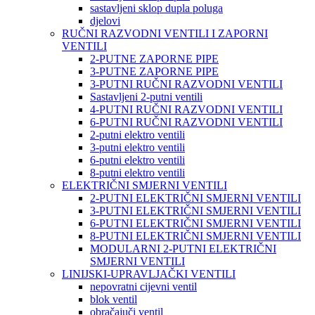
sastavljeni sklop dupla poluga
djelovi
RUČNI RAZVODNI VENTILI I ZAPORNI
VENTILI
2-PUTNE ZAPORNE PIPE
3-PUTNE ZAPORNE PIPE
3-PUTNI RUČNI RAZVODNI VENTILI
Sastavljeni 2-putni ventili
4-PUTNI RUČNI RAZVODNI VENTILI
6-PUTNI RUČNI RAZVODNI VENTILI
2-putni elektro ventili
3-putni elektro ventili
6-putni elektro ventili
8-putni elektro ventili
ELEKTRIČNI SMJERNI VENTILI
2-PUTNI ELEKTRIČNI SMJERNI VENTILI
3-PUTNI ELEKTRIČNI SMJERNI VENTILI
6-PUTNI ELEKTRIČNI SMJERNI VENTILI
8-PUTNI ELEKTRIČNI SMJERNI VENTILI
MODULARNI 2-PUTNI ELEKTRIČNI
SMJERNI VENTILI
LINIJSKI-UPRAVLJAČKI VENTILI
nepovratni cijevni ventil
blok ventil
obračajuči ventil