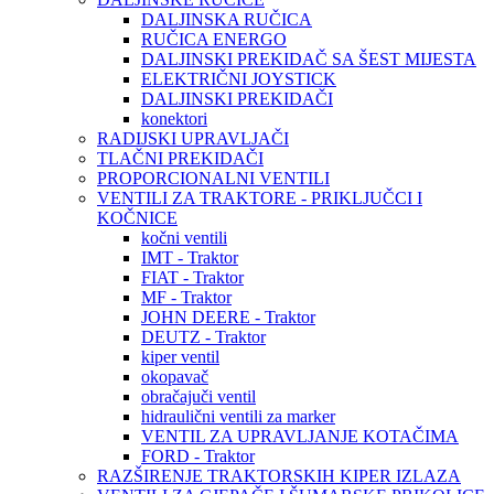
DALJINSKA RUČICA
RUČICA ENERGO
DALJINSKI PREKIDAČ SA ŠEST MIJESTA
ELEKTRIČNI JOYSTICK
DALJINSKI PREKIDAČI
konektori
RADIJSKI UPRAVLJAČI
TLAČNI PREKIDAČI
PROPORCIONALNI VENTILI
VENTILI ZA TRAKTORE - PRIKLJUČCI I
KOČNICE
kočni ventili
IMT - Traktor
FIAT - Traktor
MF - Traktor
JOHN DEERE - Traktor
DEUTZ - Traktor
kiper ventil
okopavač
obračajuči ventil
hidraulični ventili za marker
VENTIL ZA UPRAVLJANJE KOTAČIMA
FORD - Traktor
RAZŠIRENJE TRAKTORSKIH KIPER IZLAZA