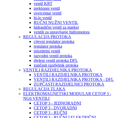
ventil KRT
preklopni ventil
overcentar ventil
hi-lo ventil
RUČNI NUŽNI VENTIL
hidraulični ventil za marker
ventili za upravljanje hidromotora
REGULACIJA PROTOKA
cijevni regulator protoka
regulator protoka
prioritetni ventil
razvodni ventil protoka
djeleni ventil protoka DFL
zupčasti razdjelnik protoka
VENTILI RAZDJELNIKA PROTOKA
VENTILI RAZDJELNIKA PROTOKA
VENTILI RAZDJELNIKA PROTOKA - DFL
ZUPČASTI RAZDJELNICI PROTOKA
REGULACIJA TLAKA
ELEKTROMAGNETSKI MODULAR CETOP 3 -
NG6 VENTILI
CETOP 3 - JEDNORADNI
CETOP 3 - DVORADNI
CETOP 3 - RUČNI
CETOP 3 - RUČNI I ELEKTRIČNI