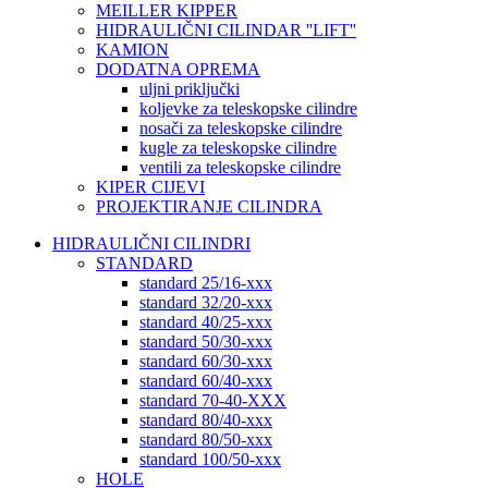
MEILLER KIPPER
HIDRAULIČNI CILINDAR ''LIFT''
KAMION
DODATNA OPREMA
uljni priključki
koljevke za teleskopske cilindre
nosači za teleskopske cilindre
kugle za teleskopske cilindre
ventili za teleskopske cilindre
KIPER CIJEVI
PROJEKTIRANJE CILINDRA
HIDRAULIČNI CILINDRI
STANDARD
standard 25/16-xxx
standard 32/20-xxx
standard 40/25-xxx
standard 50/30-xxx
standard 60/30-xxx
standard 60/40-xxx
standard 70-40-XXX
standard 80/40-xxx
standard 80/50-xxx
standard 100/50-xxx
HOLE