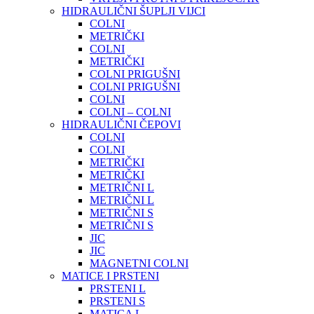
HIDRAULIČNI ŠUPLJI VIJCI
COLNI
METRIČKI
COLNI
METRIČKI
COLNI PRIGUŠNI
COLNI PRIGUŠNI
COLNI
COLNI – COLNI
HIDRAULIČNI ČEPOVI
COLNI
COLNI
METRIČKI
METRIČKI
METRIČNI L
METRIČNI L
METRIČNI S
METRIČNI S
JIC
JIC
MAGNETNI COLNI
MATICE I PRSTENI
PRSTENI L
PRSTENI S
MATICA L