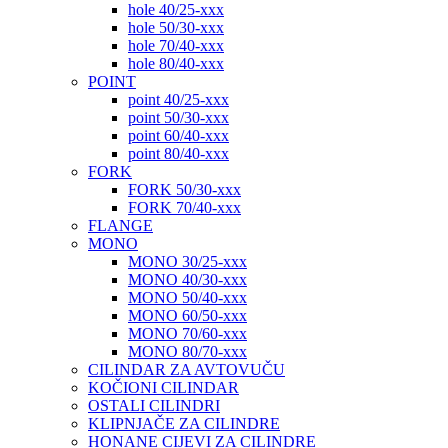
hole 40/25-xxx
hole 50/30-xxx
hole 70/40-xxx
hole 80/40-xxx
POINT
point 40/25-xxx
point 50/30-xxx
point 60/40-xxx
point 80/40-xxx
FORK
FORK 50/30-xxx
FORK 70/40-xxx
FLANGE
MONO
MONO 30/25-xxx
MONO 40/30-xxx
MONO 50/40-xxx
MONO 60/50-xxx
MONO 70/60-xxx
MONO 80/70-xxx
CILINDAR ZA AVTOVUČU
KOČIONI CILINDAR
OSTALI CILINDRI
KLIPNJAČE ZA CILINDRE
HONANE CIJEVI ZA CILINDRE