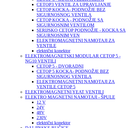
CETOP3 VENTIL ZA UPRAVLJANJE
CETOP KOCKA- PODNOŽJE BEZ
SIGURNOSNOG VENTILA
CETOP KOCKA - PODNOŽJE SA
SIGURNOSNIM VENTILOM
SERIJSKO CETOP PODNOŽJE - KOCKA SA
SIGURNOSNIM VEN
ELEKTROMAGNETNI NAMOTAJI ZA
VENTILE
električni konektor
ELEKTROMAGNETSKI MODULAR CETOP 5 -
NG10 VENTILI
CETOP 5 - DVORADNI
CETOP 5 KOCKA- PODNOŽJE BEZ
SIGURNOSNOG VENTILA
ELEKTROMAGNETNI NAMOTAJI ZA
VENTILE CETOP 5
ELEKTROMAGNETNI YEAT VENTILI
ELEKTRO MAGNETNI NAMOTAJI - ŠPULE
12 V
24V
48V
230V
električni konektor
DALJINSKE RUČICE