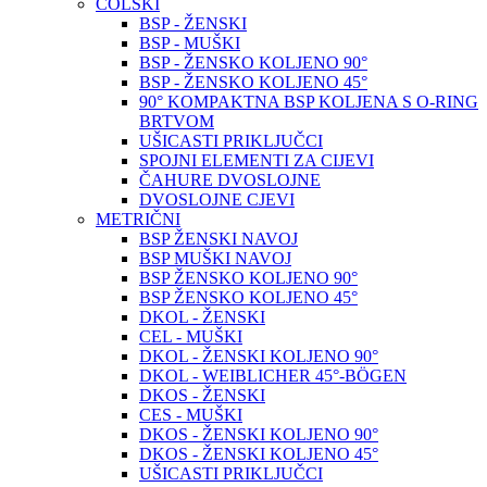
COLSKI
BSP - ŽENSKI
BSP - MUŠKI
BSP - ŽENSKO KOLJENO 90°
BSP - ŽENSKO KOLJENO 45°
90° KOMPAKTNA BSP KOLJENA S O-RING
BRTVOM
UŠICASTI PRIKLJUČCI
SPOJNI ELEMENTI ZA CIJEVI
ČAHURE DVOSLOJNE
DVOSLOJNE CJEVI
METRIČNI
BSP ŽENSKI NAVOJ
BSP MUŠKI NAVOJ
BSP ŽENSKO KOLJENO 90°
BSP ŽENSKO KOLJENO 45°
DKOL - ŽENSKI
CEL - MUŠKI
DKOL - ŽENSKI KOLJENO 90°
DKOL - WEIBLICHER 45°-BÖGEN
DKOS - ŽENSKI
CES - MUŠKI
DKOS - ŽENSKI KOLJENO 90°
DKOS - ŽENSKI KOLJENO 45°
UŠICASTI PRIKLJUČCI