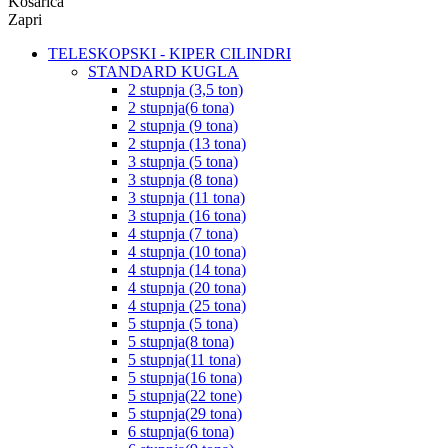
Košarica
Zapri
TELESKOPSKI - KIPER CILINDRI
STANDARD KUGLA
2 stupnja (3,5 ton)
2 stupnja(6 tona)
2 stupnja (9 tona)
2 stupnja (13 tona)
3 stupnja (5 tona)
3 stupnja (8 tona)
3 stupnja (11 tona)
3 stupnja (16 tona)
4 stupnja (7 tona)
4 stupnja (10 tona)
4 stupnja (14 tona)
4 stupnja (20 tona)
4 stupnja (25 tona)
5 stupnja (5 tona)
5 stupnja(8 tona)
5 stupnja(11 tona)
5 stupnja(16 tona)
5 stupnja(22 tone)
5 stupnja(29 tona)
6 stupnja(6 tona)