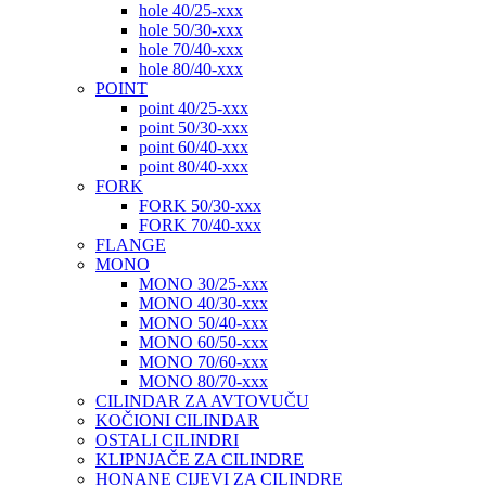
hole 40/25-xxx
hole 50/30-xxx
hole 70/40-xxx
hole 80/40-xxx
POINT
point 40/25-xxx
point 50/30-xxx
point 60/40-xxx
point 80/40-xxx
FORK
FORK 50/30-xxx
FORK 70/40-xxx
FLANGE
MONO
MONO 30/25-xxx
MONO 40/30-xxx
MONO 50/40-xxx
MONO 60/50-xxx
MONO 70/60-xxx
MONO 80/70-xxx
CILINDAR ZA AVTOVUČU
KOČIONI CILINDAR
OSTALI CILINDRI
KLIPNJAČE ZA CILINDRE
HONANE CIJEVI ZA CILINDRE