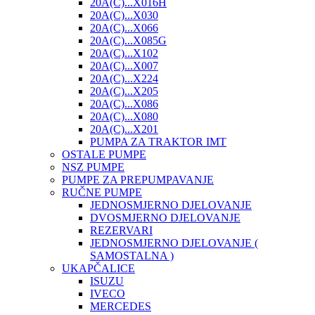
20A(C)...X016H
20A(C)...X030
20A(C)...X066
20A(C)...X085G
20A(C)...X102
20A(C)...X007
20A(C)...X224
20A(C)...X205
20A(C)...X086
20A(C)...X080
20A(C)...X201
PUMPA ZA TRAKTOR IMT
OSTALE PUMPE
NSZ PUMPE
PUMPE ZA PREPUMPAVANJE
RUČNE PUMPE
JEDNOSMJERNO DJELOVANJE
DVOSMJERNO DJELOVANJE
REZERVARI
JEDNOSMJERNO DJELOVANJE (
SAMOSTALNA )
UKAPČALICE
ISUZU
IVECO
MERCEDES