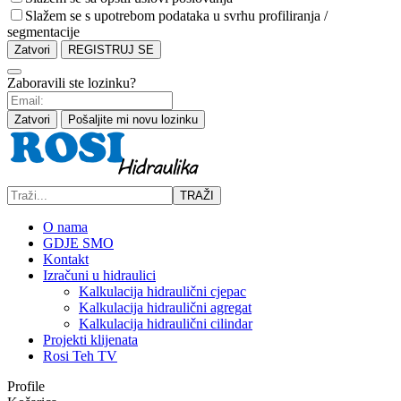
Slažem se s upotrebom podataka u svrhu profiliranja /
segmentacije
Zatvori
REGISTRUJ SE
Zaboravili ste lozinku?
Zatvori
Pošaljite mi novu lozinku
TRAŽI
O nama
GDJE SMO
Kontakt
Izračuni u hidraulici
Kalkulacija hidraulični cjepac
Kalkulacija hidraulični agregat
Kalkulacija hidraulični cilindar
Projekti klijenata
Rosi Teh TV
Profile