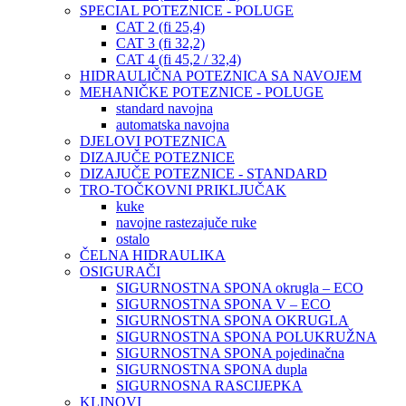
SPECIAL POTEZNICE - POLUGE
CAT 2 (fi 25,4)
CAT 3 (fi 32,2)
CAT 4 (fi 45,2 / 32,4)
HIDRAULIČNA POTEZNICA SA NAVOJEM
MEHANIČKE POTEZNICE - POLUGE
standard navojna
automatska navojna
DJELOVI POTEZNICA
DIZAJUČE POTEZNICE
DIZAJUČE POTEZNICE - STANDARD
TRO-TOČKOVNI PRIKLJUČAK
kuke
navojne rastezajuče ruke
ostalo
ČELNA HIDRAULIKA
OSIGURAČI
SIGURNOSTNA SPONA okrugla – ECO
SIGURNOSTNA SPONA V – ECO
SIGURNOSTNA SPONA OKRUGLA
SIGURNOSTNA SPONA POLUKRUŽNA
SIGURNOSTNA SPONA pojedinačna
SIGURNOSTNA SPONA dupla
SIGURNOSNA RASCIJEPKA
KLINOVI