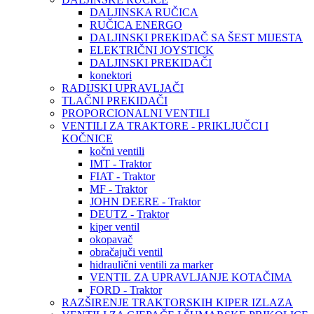
DALJINSKA RUČICA
RUČICA ENERGO
DALJINSKI PREKIDAČ SA ŠEST MIJESTA
ELEKTRIČNI JOYSTICK
DALJINSKI PREKIDAČI
konektori
RADIJSKI UPRAVLJAČI
TLAČNI PREKIDAČI
PROPORCIONALNI VENTILI
VENTILI ZA TRAKTORE - PRIKLJUČCI I
KOČNICE
kočni ventili
IMT - Traktor
FIAT - Traktor
MF - Traktor
JOHN DEERE - Traktor
DEUTZ - Traktor
kiper ventil
okopavač
obračajuči ventil
hidraulični ventili za marker
VENTIL ZA UPRAVLJANJE KOTAČIMA
FORD - Traktor
RAZŠIRENJE TRAKTORSKIH KIPER IZLAZA