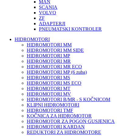
MAN
SCANIA
VOLVO
ZF
ADAPTERJI
PNEUMATSKI KONTROLER
HIDROMOTORI
HIDROMOTORI MM
HIDROMOTORI MM SIDE
HIDROMOTORI MP
HIDROMOTORI MR
HIDROMOTORI MR ECO
HIDROMOTORI MP (6 zuba)
HIDROMOTORI MS
HIDROMOTORI MS ECO
HIDROMOTORI MT
HIDROMOTORI MV
HIDROMOTORI B/MR - S KOČNICOM
KLIPNI HIDROMOTORI
HIDROMOTORI TMF
KOČNICA ZA HIDROMOTOR
HIDROMOTOR ZA POGON GUSJENICA
HIDROMOTORI KARDAN
REDUKTORI ZA HIDROMOTORE