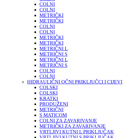
COLNI
COLNI
METRIČKI
METRIČKI
COLNI
COLNI
METRIČKI
METRIČKI
METRIČNI L
METRIČNI S
METRIČNI L
METRIČNI S
COLNI
COLNI
HIDRAULIČNI OČNI PRIKLJUČCI I CIJEVI
COLSKI
COLSKI
KRATKI
PRODUŽENI
METRIČNI
S MATICOM
COLNI ZA ZAVARIVANJE
METRIČKI ZA ZAVARIVANJE
VRTLJIVI KUTNI L PRIKLJUČAK
VRTLJIVI KUTNI S PRIKLJUČAK