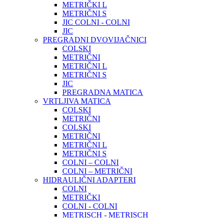
METRIČKI L
METRIČNI S
JIC COLNI - COLNI
JIC
PREGRADNI DVOVIJAČNICI
COLSKI
METRIČNI
METRIČNI L
METRIČNI S
JIC
PREGRADNA MATICA
VRTLJIVA MATICA
COLSKI
METRIČNI
COLSKI
METRIČNI
METRIČNI L
METRIČNI S
COLNI – COLNI
COLNI – METRIČNI
HIDRAULIČNI ADAPTERI
COLNI
METRIČKI
COLNI - COLNI
METRISCH - METRISCH