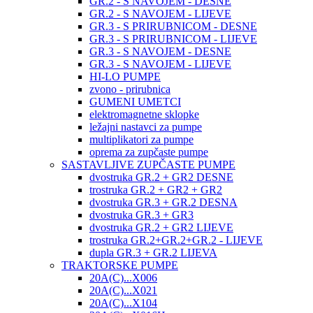
GR.2 - S NAVOJEM - DESNE
GR.2 - S NAVOJEM - LIJEVE
GR.3 - S PRIRUBNICOM - DESNE
GR.3 - S PRIRUBNICOM - LIJEVE
GR.3 - S NAVOJEM - DESNE
GR.3 - S NAVOJEM - LIJEVE
HI-LO PUMPE
zvono - prirubnica
GUMENI UMETCI
elektromagnetne sklopke
ležajni nastavci za pumpe
multiplikatori za pumpe
oprema za zupčaste pumpe
SASTAVLJIVE ZUPČASTE PUMPE
dvostruka GR.2 + GR2 DESNE
trostruka GR.2 + GR2 + GR2
dvostruka GR.3 + GR.2 DESNA
dvostruka GR.3 + GR3
dvostruka GR.2 + GR2 LIJEVE
trostruka GR.2+GR.2+GR.2 - LIJEVE
dupla GR.3 + GR.2 LIJEVA
TRAKTORSKE PUMPE
20A(C)...X006
20A(C)...X021
20A(C)...X104