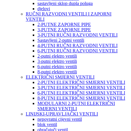
sastavljeni sklop dupla poluga
djelovi
RUČNI RAZVODNI VENTILI I ZAPORNI
VENTILI
2-PUTNE ZAPORNE PIPE
3-PUTNE ZAPORNE PIPE
3-PUTNI RUČNI RAZVODNI VENTILI
Sastavljeni 2-putni ventili
4-PUTNI RUČNI RAZVODNI VENTILI
6-PUTNI RUČNI RAZVODNI VENTILI
2-putni elektro ventili
3-putni elektro ventili
6-putni elektro ventili
8-putni elektro ventili
ELEKTRIČNI SMJERNI VENTILI
2-PUTNI ELEKTRIČNI SMJERNI VENTILI
3-PUTNI ELEKTRIČNI SMJERNI VENTILI
6-PUTNI ELEKTRIČNI SMJERNI VENTILI
8-PUTNI ELEKTRIČNI SMJERNI VENTILI
MODULARNI 2-PUTNI ELEKTRIČNI
SMJERNI VENTILI
LINIJSKI-UPRAVLJAČKI VENTILI
nepovratni cijevni ventil
blok ventil
obračajuči ventil