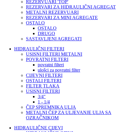
REZERVUARI 'TOP'
REZERVARI ZA HIDRAULIČNI AGREGAT
METALNI REZERVUARI
REZERVARI ZA MINI AGREGATE
OSTALO
OSTALO
DRUGO
SASTAVLJENI AGREGATI
HIDRAULIČNI FILTERI
USISNI FILTERI METALNI
POVRATNI FILTERI
povratni filteri
ulošci za povratni filter
CIJEVNI FILTERI
OSTALI FILTERI
FILTER TLAKA
USISNI FILTERI
3/4"
1 - 1/4
ČEP SPREMNIKA ULJA
METALNI ČEP ZA ULJEVANJE ULJA SA
OZRAČNIKOM
HIDRAULIČNE CIJEVI