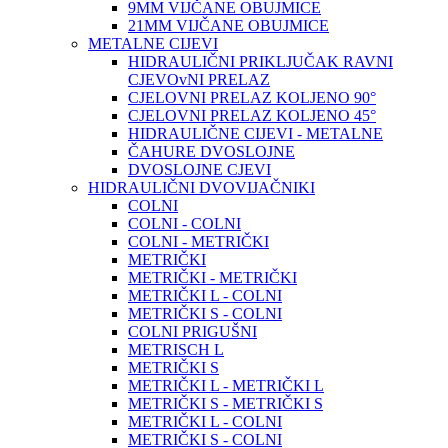
9MM VIJČANE OBUJMICE
21MM VIJČANE OBUJMICE
METALNE CIJEVI
HIDRAULIČNI PRIKLJUČAK RAVNI
CJEVOvNI PRELAZ
CJELOVNI PRELAZ KOLJENO 90°
CJELOVNI PRELAZ KOLJENO 45°
HIDRAULIČNE CIJEVI - METALNE
ČAHURE DVOSLOJNE
DVOSLOJNE CJEVI
HIDRAULIČNI DVOVIJAČNIKI
COLNI
COLNI - COLNI
COLNI - METRIČKI
METRIČKI
METRIČKI - METRIČKI
METRIČKI L - COLNI
METRIČKI S - COLNI
COLNI PRIGUŠNI
METRISCH L
METRIČKI S
METRIČKI L - METRIČKI L
METRIČKI S - METRIČKI S
METRIČKI L - COLNI
METRIČKI S - COLNI