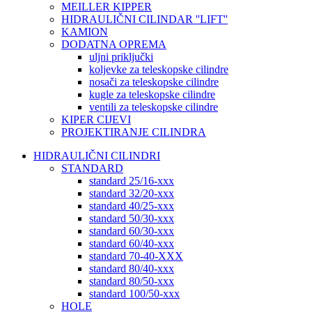
MEILLER KIPPER
HIDRAULIČNI CILINDAR ''LIFT''
KAMION
DODATNA OPREMA
uljni priključki
koljevke za teleskopske cilindre
nosači za teleskopske cilindre
kugle za teleskopske cilindre
ventili za teleskopske cilindre
KIPER CIJEVI
PROJEKTIRANJE CILINDRA
HIDRAULIČNI CILINDRI
STANDARD
standard 25/16-xxx
standard 32/20-xxx
standard 40/25-xxx
standard 50/30-xxx
standard 60/30-xxx
standard 60/40-xxx
standard 70-40-XXX
standard 80/40-xxx
standard 80/50-xxx
standard 100/50-xxx
HOLE