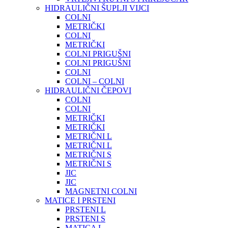
HIDRAULIČNI ŠUPLJI VIJCI
COLNI
METRIČKI
COLNI
METRIČKI
COLNI PRIGUŠNI
COLNI PRIGUŠNI
COLNI
COLNI – COLNI
HIDRAULIČNI ČEPOVI
COLNI
COLNI
METRIČKI
METRIČKI
METRIČNI L
METRIČNI L
METRIČNI S
METRIČNI S
JIC
JIC
MAGNETNI COLNI
MATICE I PRSTENI
PRSTENI L
PRSTENI S
MATICA L