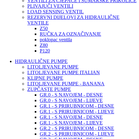
VENTILI ZA CJEPAČE I ŠUMARSKE PRIKOLICE
PLIVAJUČI VENTILI
LOAD SENSING VENTIL
REZERVNI DIJELOVI ZA HIDRAULIČNE
VENTILE
Z50
RUČKA ZA OZNAČIVANJE
poklopac ventila
Z80
P120
HIDRAULIČNE PUMPE
LITOLJEVANE PUMPE
LITOLJEVANE PUMPE ITALIAN
KLIPNE PUMPE
LITOLJEVANE PUMPE - BANANA
ZUPČASTE PUMPE
GR.0 - S NAVOJEM - DESNE
GR.0 - S NAVOJEM - LIJEVE
GR.1 - S PRIRUBNICOM - DESNE
GR.1 - S PRIRUBNICOM - LIJEVE
GR.1 - S NAVOJEM - DESNE
GR.1 - S NAVOJEM - LIJEVE
GR.2 - S PRIRUBNICOM - DESNE
GR.2 - S PRIRUBNICOM - LIJEVE