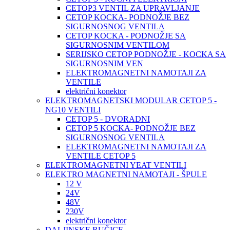
CETOP3 VENTIL ZA UPRAVLJANJE
CETOP KOCKA- PODNOŽJE BEZ
SIGURNOSNOG VENTILA
CETOP KOCKA - PODNOŽJE SA
SIGURNOSNIM VENTILOM
SERIJSKO CETOP PODNOŽJE - KOCKA SA
SIGURNOSNIM VEN
ELEKTROMAGNETNI NAMOTAJI ZA
VENTILE
električni konektor
ELEKTROMAGNETSKI MODULAR CETOP 5 -
NG10 VENTILI
CETOP 5 - DVORADNI
CETOP 5 KOCKA- PODNOŽJE BEZ
SIGURNOSNOG VENTILA
ELEKTROMAGNETNI NAMOTAJI ZA
VENTILE CETOP 5
ELEKTROMAGNETNI YEAT VENTILI
ELEKTRO MAGNETNI NAMOTAJI - ŠPULE
12 V
24V
48V
230V
električni konektor
DALJINSKE RUČICE