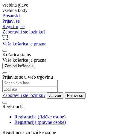
vsebina glave
vsebina body
Bosanski
Prijavi se
Registruj se
Zaboravili ste lozinku?
Vaša košarica je prazna
Košarica status
Vaša košarica je prazna
Zatvori košaricu
Prijavite se u web trgovinu
Zaboravili ste lozinku?
Zatvori
Prijavi se
Registracija
Registracija (fizičke osobe)
Registracija (pravne osobe)
Registracija za fizičke osobe