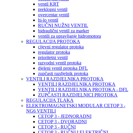
ventil KRT
preklopni ventil
overcentar ventil
hi-lo ventil
RUČNI NUŽNI VENTIL
hidraulični ventil za marker
ventili za upravljanje hidromotora
REGULACIJA PROTOKA
cijevni regulator protoka
regulator protoka
prioritetni ventil
razvodni ventil protoka
djeleni ventil protoka DFL
zupčasti razdjelnik protoka
VENTILI RAZDJELNIKA PROTOKA
VENTILI RAZDJELNIKA PROTOKA
VENTILI RAZDJELNIKA PROTOKA - DFL
ZUPČASTI RAZDJELNICI PROTOKA
REGULACIJA TLAKA
ELEKTROMAGNETSKI MODULAR CETOP 3 -
NG6 VENTILI
CETOP 3 - JEDNORADNI
CETOP 3 - DVORADNI
CETOP 3 - RUČNI
CETOP 3 - RUČNI I ELEKTRIČNI