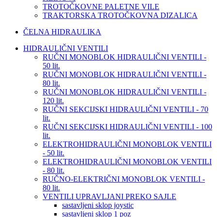
TROTOČKOVNE PALETNE VILE
TRAKTORSKA TROTOČKOVNA DIZALICA
ČELNA HIDRAULIKA
HIDRAULIČNI VENTILI
RUČNI MONOBLOK HIDRAULIČNI VENTILI -
50 lit.
RUČNI MONOBLOK HIDRAULIČNI VENTILI -
80 lit.
RUČNI MONOBLOK HIDRAULIČNI VENTILI -
120 lit.
RUČNI SEKCIJSKI HIDRAULIČNI VENTILI - 70
lit.
RUČNI SEKCIJSKI HIDRAULIČNI VENTILI - 100
lit.
ELEKTROHIDRAULIČNI MONOBLOK VENTILI
- 50 lit.
ELEKTROHIDRAULIČNI MONOBLOK VENTILI
- 80 lit.
RUČNO-ELEKTRIČNI MONOBLOK VENTILI -
80 lit.
VENTILI UPRAVLJANI PREKO SAJLE
sastavljeni sklop joystic
sastavljeni sklop 1 poz