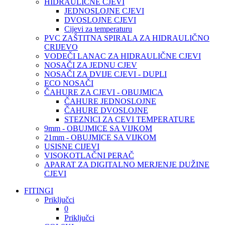
HIDRAULIČNE CJEVI
JEDNOSLOJNE CJEVI
DVOSLOJNE CJEVI
Cijevi za temperaturu
PVC ZAŠTITNA SPIRALA ZA HIDRAULIČNO
CRIJEVO
VODEČI LANAC ZA HIDRAULIČNE CJEVI
NOSAČI ZA JEDNU CJEV
NOSAČI ZA DVIJE CJEVI - DUPLI
ECO NOSAČI
ČAHURE ZA CJEVI - OBUJMICA
ČAHURE JEDNOSLOJNE
ČAHURE DVOSLOJNE
STEZNICI ZA CEVI TEMPERATURE
9mm - OBUJMICE SA VIJKOM
21mm - OBUJMICE SA VIJKOM
USISNE CIJEVI
VISOKOTLAČNI PERAČ
APARAT ZA DIGITALNO MERJENJE DUŽINE
CJEVI
FITINGI
Priključci
0
Priključci