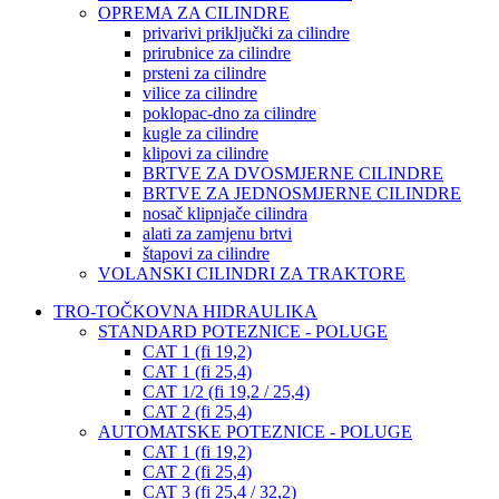
OPREMA ZA CILINDRE
privarivi priključki za cilindre
prirubnice za cilindre
prsteni za cilindre
vilice za cilindre
poklopac-dno za cilindre
kugle za cilindre
klipovi za cilindre
BRTVE ZA DVOSMJERNE CILINDRE
BRTVE ZA JEDNOSMJERNE CILINDRE
nosač klipnjače cilindra
alati za zamjenu brtvi
štapovi za cilindre
VOLANSKI CILINDRI ZA TRAKTORE
TRO-TOČKOVNA HIDRAULIKA
STANDARD POTEZNICE - POLUGE
CAT 1 (fi 19,2)
CAT 1 (fi 25,4)
CAT 1/2 (fi 19,2 / 25,4)
CAT 2 (fi 25,4)
AUTOMATSKE POTEZNICE - POLUGE
CAT 1 (fi 19,2)
CAT 2 (fi 25,4)
CAT 3 (fi 25,4 / 32,2)