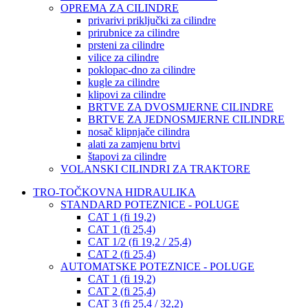
OPREMA ZA CILINDRE
privarivi priključki za cilindre
prirubnice za cilindre
prsteni za cilindre
vilice za cilindre
poklopac-dno za cilindre
kugle za cilindre
klipovi za cilindre
BRTVE ZA DVOSMJERNE CILINDRE
BRTVE ZA JEDNOSMJERNE CILINDRE
nosač klipnjače cilindra
alati za zamjenu brtvi
štapovi za cilindre
VOLANSKI CILINDRI ZA TRAKTORE
TRO-TOČKOVNA HIDRAULIKA
STANDARD POTEZNICE - POLUGE
CAT 1 (fi 19,2)
CAT 1 (fi 25,4)
CAT 1/2 (fi 19,2 / 25,4)
CAT 2 (fi 25,4)
AUTOMATSKE POTEZNICE - POLUGE
CAT 1 (fi 19,2)
CAT 2 (fi 25,4)
CAT 3 (fi 25,4 / 32,2)