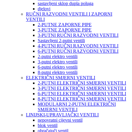
sastavljeni sklop dupla poluga
djelovi
RUČNI RAZVODNI VENTILI I ZAPORNI
VENTILI
2-PUTNE ZAPORNE PIPE
3-PUTNE ZAPORNE PIPE
3-PUTNI RUČNI RAZVODNI VENTILI
Sastavljeni 2-putni ventili
4-PUTNI RUČNI RAZVODNI VENTILI
6-PUTNI RUČNI RAZVODNI VENTILI
2-putni elektro ventili
3-putni elektro ventili
6-putni elektro ventili
8-putni elektro ventili
ELEKTRIČNI SMJERNI VENTILI
2-PUTNI ELEKTRIČNI SMJERNI VENTILI
3-PUTNI ELEKTRIČNI SMJERNI VENTILI
6-PUTNI ELEKTRIČNI SMJERNI VENTILI
8-PUTNI ELEKTRIČNI SMJERNI VENTILI
MODULARNI 2-PUTNI ELEKTRIČNI
SMJERNI VENTILI
LINIJSKI-UPRAVLJAČKI VENTILI
nepovratni cijevni ventil
blok ventil
obračajuči ventil