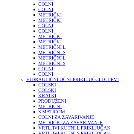
COLNI
COLNI
METRIČKI
METRIČKI
COLNI
COLNI
METRIČKI
METRIČKI
METRIČNI L
METRIČNI S
METRIČNI L
METRIČNI S
COLNI
COLNI
HIDRAULIČNI OČNI PRIKLJUČCI I CIJEVI
COLSKI
COLSKI
KRATKI
PRODUŽENI
METRIČNI
S MATICOM
COLNI ZA ZAVARIVANJE
METRIČKI ZA ZAVARIVANJE
VRTLJIVI KUTNI L PRIKLJUČAK
VRTLJIVI KUTNI S PRIKLJUČAK