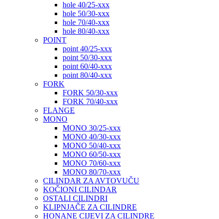
hole 40/25-xxx
hole 50/30-xxx
hole 70/40-xxx
hole 80/40-xxx
POINT
point 40/25-xxx
point 50/30-xxx
point 60/40-xxx
point 80/40-xxx
FORK
FORK 50/30-xxx
FORK 70/40-xxx
FLANGE
MONO
MONO 30/25-xxx
MONO 40/30-xxx
MONO 50/40-xxx
MONO 60/50-xxx
MONO 70/60-xxx
MONO 80/70-xxx
CILINDAR ZA AVTOVUČU
KOČIONI CILINDAR
OSTALI CILINDRI
KLIPNJAČE ZA CILINDRE
HONANE CIJEVI ZA CILINDRE