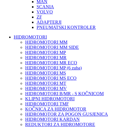
MAN
SCANIA
VOLVO
ZF
ADAPTERJI
PNEUMATSKI KONTROLER
HIDROMOTORI
HIDROMOTORI MM
HIDROMOTORI MM SIDE
HIDROMOTORI MP
HIDROMOTORI MR
HIDROMOTORI MR ECO
HIDROMOTORI MP (6 zuba)
HIDROMOTORI MS
HIDROMOTORI MS ECO
HIDROMOTORI MT
HIDROMOTORI MV
HIDROMOTORI B/MR - S KOČNICOM
KLIPNI HIDROMOTORI
HIDROMOTORI TMF
KOČNICA ZA HIDROMOTOR
HIDROMOTOR ZA POGON GUSJENICA
HIDROMOTORI KARDAN
REDUKTORI ZA HIDROMOTORE