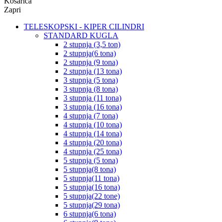
Košarica
Zapri
TELESKOPSKI - KIPER CILINDRI
STANDARD KUGLA
2 stupnja (3,5 ton)
2 stupnja(6 tona)
2 stupnja (9 tona)
2 stupnja (13 tona)
3 stupnja (5 tona)
3 stupnja (8 tona)
3 stupnja (11 tona)
3 stupnja (16 tona)
4 stupnja (7 tona)
4 stupnja (10 tona)
4 stupnja (14 tona)
4 stupnja (20 tona)
4 stupnja (25 tona)
5 stupnja (5 tona)
5 stupnja(8 tona)
5 stupnja(11 tona)
5 stupnja(16 tona)
5 stupnja(22 tone)
5 stupnja(29 tona)
6 stupnja(6 tona)