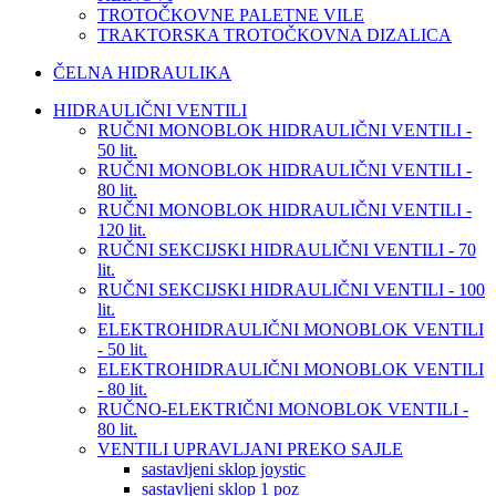
TROTOČKOVNE PALETNE VILE
TRAKTORSKA TROTOČKOVNA DIZALICA
ČELNA HIDRAULIKA
HIDRAULIČNI VENTILI
RUČNI MONOBLOK HIDRAULIČNI VENTILI -
50 lit.
RUČNI MONOBLOK HIDRAULIČNI VENTILI -
80 lit.
RUČNI MONOBLOK HIDRAULIČNI VENTILI -
120 lit.
RUČNI SEKCIJSKI HIDRAULIČNI VENTILI - 70
lit.
RUČNI SEKCIJSKI HIDRAULIČNI VENTILI - 100
lit.
ELEKTROHIDRAULIČNI MONOBLOK VENTILI
- 50 lit.
ELEKTROHIDRAULIČNI MONOBLOK VENTILI
- 80 lit.
RUČNO-ELEKTRIČNI MONOBLOK VENTILI -
80 lit.
VENTILI UPRAVLJANI PREKO SAJLE
sastavljeni sklop joystic
sastavljeni sklop 1 poz