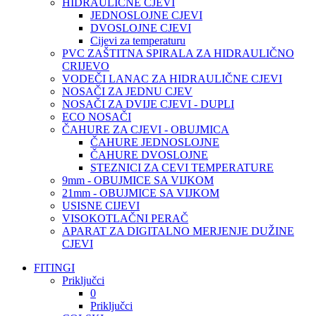
HIDRAULIČNE CJEVI
JEDNOSLOJNE CJEVI
DVOSLOJNE CJEVI
Cijevi za temperaturu
PVC ZAŠTITNA SPIRALA ZA HIDRAULIČNO
CRIJEVO
VODEČI LANAC ZA HIDRAULIČNE CJEVI
NOSAČI ZA JEDNU CJEV
NOSAČI ZA DVIJE CJEVI - DUPLI
ECO NOSAČI
ČAHURE ZA CJEVI - OBUJMICA
ČAHURE JEDNOSLOJNE
ČAHURE DVOSLOJNE
STEZNICI ZA CEVI TEMPERATURE
9mm - OBUJMICE SA VIJKOM
21mm - OBUJMICE SA VIJKOM
USISNE CIJEVI
VISOKOTLAČNI PERAČ
APARAT ZA DIGITALNO MERJENJE DUŽINE
CJEVI
FITINGI
Priključci
0
Priključci