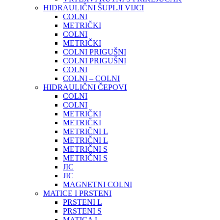
HIDRAULIČNI ŠUPLJI VIJCI
COLNI
METRIČKI
COLNI
METRIČKI
COLNI PRIGUŠNI
COLNI PRIGUŠNI
COLNI
COLNI – COLNI
HIDRAULIČNI ČEPOVI
COLNI
COLNI
METRIČKI
METRIČKI
METRIČNI L
METRIČNI L
METRIČNI S
METRIČNI S
JIC
JIC
MAGNETNI COLNI
MATICE I PRSTENI
PRSTENI L
PRSTENI S
MATICA L