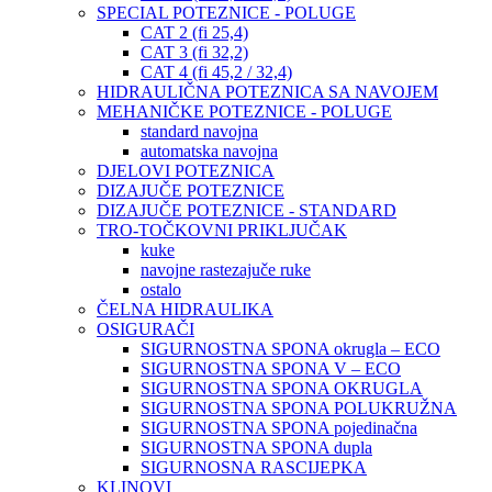
SPECIAL POTEZNICE - POLUGE
CAT 2 (fi 25,4)
CAT 3 (fi 32,2)
CAT 4 (fi 45,2 / 32,4)
HIDRAULIČNA POTEZNICA SA NAVOJEM
MEHANIČKE POTEZNICE - POLUGE
standard navojna
automatska navojna
DJELOVI POTEZNICA
DIZAJUČE POTEZNICE
DIZAJUČE POTEZNICE - STANDARD
TRO-TOČKOVNI PRIKLJUČAK
kuke
navojne rastezajuče ruke
ostalo
ČELNA HIDRAULIKA
OSIGURAČI
SIGURNOSTNA SPONA okrugla – ECO
SIGURNOSTNA SPONA V – ECO
SIGURNOSTNA SPONA OKRUGLA
SIGURNOSTNA SPONA POLUKRUŽNA
SIGURNOSTNA SPONA pojedinačna
SIGURNOSTNA SPONA dupla
SIGURNOSNA RASCIJEPKA
KLINOVI