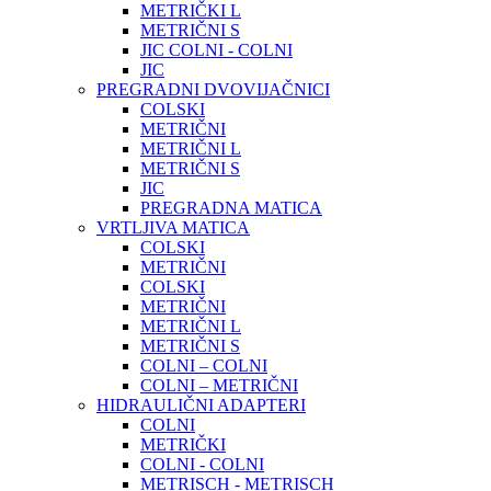
METRIČKI L
METRIČNI S
JIC COLNI - COLNI
JIC
PREGRADNI DVOVIJAČNICI
COLSKI
METRIČNI
METRIČNI L
METRIČNI S
JIC
PREGRADNA MATICA
VRTLJIVA MATICA
COLSKI
METRIČNI
COLSKI
METRIČNI
METRIČNI L
METRIČNI S
COLNI – COLNI
COLNI – METRIČNI
HIDRAULIČNI ADAPTERI
COLNI
METRIČKI
COLNI - COLNI
METRISCH - METRISCH