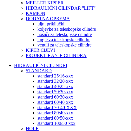
MEILLER KIPPER
HIDRAULIČNI CILINDAR ''LIFT''
KAMION
DODATNA OPREMA
uljni priključki
koljevke za teleskopske cilindre
nosači za teleskopske cilindre
kugle za teleskopske cilindre
ventili za teleskopske cilindre
KIPER CIJEVI
PROJEKTIRANJE CILINDRA
HIDRAULIČNI CILINDRI
STANDARD
standard 25/16-xxx
standard 32/20-xxx
standard 40/25-xxx
standard 50/30-xxx
standard 60/30-xxx
standard 60/40-xxx
standard 70-40-XXX
standard 80/40-xxx
standard 80/50-xxx
standard 100/50-xxx
HOLE