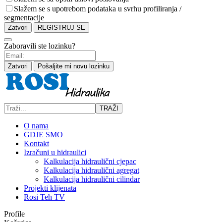
Slažem se s upotrebom podataka u svrhu profiliranja /
segmentacije
Zatvori
REGISTRUJ SE
Zaboravili ste lozinku?
Zatvori
Pošaljite mi novu lozinku
TRAŽI
O nama
GDJE SMO
Kontakt
Izračuni u hidraulici
Kalkulacija hidraulični cjepac
Kalkulacija hidraulični agregat
Kalkulacija hidraulični cilindar
Projekti klijenata
Rosi Teh TV
Profile