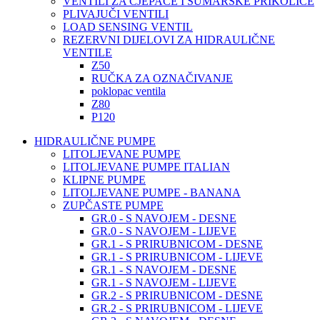
VENTILI ZA CJEPAČE I ŠUMARSKE PRIKOLICE
PLIVAJUČI VENTILI
LOAD SENSING VENTIL
REZERVNI DIJELOVI ZA HIDRAULIČNE
VENTILE
Z50
RUČKA ZA OZNAČIVANJE
poklopac ventila
Z80
P120
HIDRAULIČNE PUMPE
LITOLJEVANE PUMPE
LITOLJEVANE PUMPE ITALIAN
KLIPNE PUMPE
LITOLJEVANE PUMPE - BANANA
ZUPČASTE PUMPE
GR.0 - S NAVOJEM - DESNE
GR.0 - S NAVOJEM - LIJEVE
GR.1 - S PRIRUBNICOM - DESNE
GR.1 - S PRIRUBNICOM - LIJEVE
GR.1 - S NAVOJEM - DESNE
GR.1 - S NAVOJEM - LIJEVE
GR.2 - S PRIRUBNICOM - DESNE
GR.2 - S PRIRUBNICOM - LIJEVE