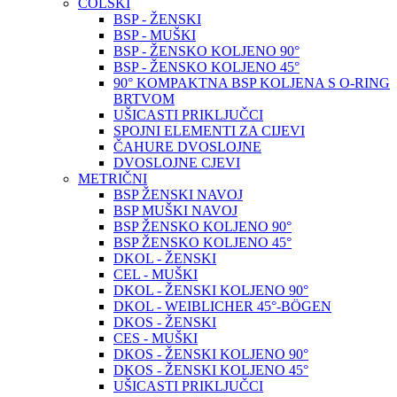
COLSKI
BSP - ŽENSKI
BSP - MUŠKI
BSP - ŽENSKO KOLJENO 90°
BSP - ŽENSKO KOLJENO 45°
90° KOMPAKTNA BSP KOLJENA S O-RING
BRTVOM
UŠICASTI PRIKLJUČCI
SPOJNI ELEMENTI ZA CIJEVI
ČAHURE DVOSLOJNE
DVOSLOJNE CJEVI
METRIČNI
BSP ŽENSKI NAVOJ
BSP MUŠKI NAVOJ
BSP ŽENSKO KOLJENO 90°
BSP ŽENSKO KOLJENO 45°
DKOL - ŽENSKI
CEL - MUŠKI
DKOL - ŽENSKI KOLJENO 90°
DKOL - WEIBLICHER 45°-BÖGEN
DKOS - ŽENSKI
CES - MUŠKI
DKOS - ŽENSKI KOLJENO 90°
DKOS - ŽENSKI KOLJENO 45°
UŠICASTI PRIKLJUČCI