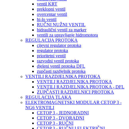
ventil KRT
preklopni ventil
overcentar ventil
hi-lo ventil
RUČNI NUŽNI VENTIL
hidraulični ventil za marker
ventili za upravljanje hidromotora
REGULACIJA PROTOKA
cijevni regulator protoka
regulator protoka
prioritetni ventil
razvodni ventil protoka
djeleni ventil protoka DFL
zupčasti razdjelnik protoka
VENTILI RAZDJELNIKA PROTOKA
VENTILI RAZDJELNIKA PROTOKA
VENTILI RAZDJELNIKA PROTOKA - DFL
ZUPČASTI RAZDJELNICI PROTOKA
REGULACIJA TLAKA
ELEKTROMAGNETSKI MODULAR CETOP 3 -
NG6 VENTILI
CETOP 3 - JEDNORADNI
CETOP 3 - DVORADNI
CETOP 3 - RUČNI
CETOP 3 - RUČNI I ELEKTRIČNI