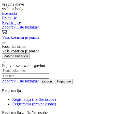
vsebina glave
vsebina body
Bosanski
Prijavi se
Registruj se
Zaboravili ste lozinku?
Vaša košarica je prazna
Košarica status
Vaša košarica je prazna
Zatvori košaricu
Prijavite se u web trgovinu
Zaboravili ste lozinku?
Zatvori
Prijavi se
Registracija
Registracija (fizičke osobe)
Registracija (pravne osobe)
Registracija za fizičke osobe