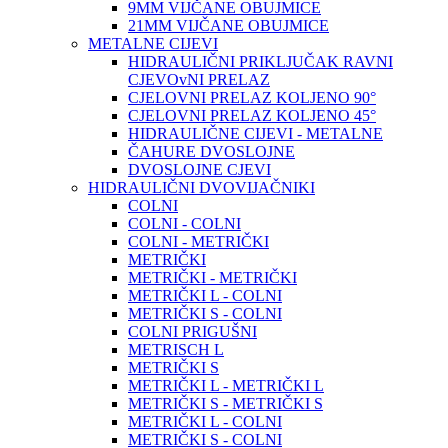
9MM VIJČANE OBUJMICE
21MM VIJČANE OBUJMICE
METALNE CIJEVI
HIDRAULIČNI PRIKLJUČAK RAVNI
CJEVOvNI PRELAZ
CJELOVNI PRELAZ KOLJENO 90°
CJELOVNI PRELAZ KOLJENO 45°
HIDRAULIČNE CIJEVI - METALNE
ČAHURE DVOSLOJNE
DVOSLOJNE CJEVI
HIDRAULIČNI DVOVIJAČNIKI
COLNI
COLNI - COLNI
COLNI - METRIČKI
METRIČKI
METRIČKI - METRIČKI
METRIČKI L - COLNI
METRIČKI S - COLNI
COLNI PRIGUŠNI
METRISCH L
METRIČKI S
METRIČKI L - METRIČKI L
METRIČKI S - METRIČKI S
METRIČKI L - COLNI
METRIČKI S - COLNI