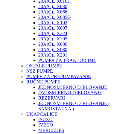
20A(C)...X016H
20A(C)...X030
20A(C)...X066
20A(C)...X085G
20A(C)...X102
20A(C)...X007
20A(C)...X224
20A(C)...X205
20A(C)...X086
20A(C)...X080
20A(C)...X201
PUMPA ZA TRAKTOR IMT
OSTALE PUMPE
NSZ PUMPE
PUMPE ZA PREPUMPAVANJE
RUČNE PUMPE
JEDNOSMJERNO DJELOVANJE
DVOSMJERNO DJELOVANJE
REZERVARI
JEDNOSMJERNO DJELOVANJE (
SAMOSTALNA )
UKAPČALICE
ISUZU
IVECO
MERCEDES