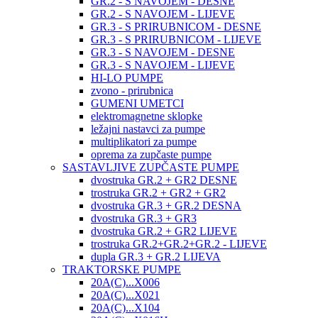
GR.2 - S NAVOJEM - DESNE
GR.2 - S NAVOJEM - LIJEVE
GR.3 - S PRIRUBNICOM - DESNE
GR.3 - S PRIRUBNICOM - LIJEVE
GR.3 - S NAVOJEM - DESNE
GR.3 - S NAVOJEM - LIJEVE
HI-LO PUMPE
zvono - prirubnica
GUMENI UMETCI
elektromagnetne sklopke
ležajni nastavci za pumpe
multiplikatori za pumpe
oprema za zupčaste pumpe
SASTAVLJIVE ZUPČASTE PUMPE
dvostruka GR.2 + GR2 DESNE
trostruka GR.2 + GR2 + GR2
dvostruka GR.3 + GR.2 DESNA
dvostruka GR.3 + GR3
dvostruka GR.2 + GR2 LIJEVE
trostruka GR.2+GR.2+GR.2 - LIJEVE
dupla GR.3 + GR.2 LIJEVA
TRAKTORSKE PUMPE
20A(C)...X006
20A(C)...X021
20A(C)...X104