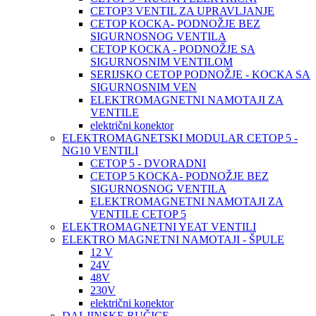
CETOP3 VENTIL ZA UPRAVLJANJE
CETOP KOCKA- PODNOŽJE BEZ
SIGURNOSNOG VENTILA
CETOP KOCKA - PODNOŽJE SA
SIGURNOSNIM VENTILOM
SERIJSKO CETOP PODNOŽJE - KOCKA SA
SIGURNOSNIM VEN
ELEKTROMAGNETNI NAMOTAJI ZA
VENTILE
električni konektor
ELEKTROMAGNETSKI MODULAR CETOP 5 -
NG10 VENTILI
CETOP 5 - DVORADNI
CETOP 5 KOCKA- PODNOŽJE BEZ
SIGURNOSNOG VENTILA
ELEKTROMAGNETNI NAMOTAJI ZA
VENTILE CETOP 5
ELEKTROMAGNETNI YEAT VENTILI
ELEKTRO MAGNETNI NAMOTAJI - ŠPULE
12 V
24V
48V
230V
električni konektor
DALJINSKE RUČICE