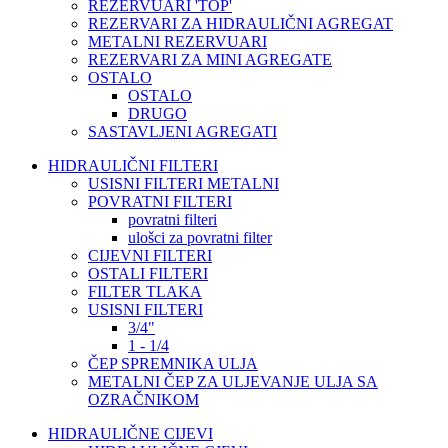
REZERVUARI 'TOP'
REZERVARI ZA HIDRAULIČNI AGREGAT
METALNI REZERVUARI
REZERVARI ZA MINI AGREGATE
OSTALO
OSTALO
DRUGO
SASTAVLJENI AGREGATI
HIDRAULIČNI FILTERI
USISNI FILTERI METALNI
POVRATNI FILTERI
povratni filteri
ulošci za povratni filter
CIJEVNI FILTERI
OSTALI FILTERI
FILTER TLAKA
USISNI FILTERI
3/4"
1 - 1/4
ČEP SPREMNIKA ULJA
METALNI ČEP ZA ULJEVANJE ULJA SA
OZRAČNIKOM
HIDRAULIČNE CIJEVI