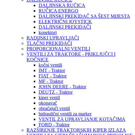
DALJINSKA RUČICA
RUČICA ENERGO
DALJINSKI PREKIDAČ SA ŠEST MIJESTA
ELEKTRIČNI JOYSTICK
DALJINSKI PREKIDAČI
konektori
RADIJSKI UPRAVLJAČI
TLAČNI PREKIDAČI
PROPORCIONALNI VENTILI
VENTILI ZA TRAKTORE - PRIKLJUČCI I
KOČNICE
kočni ventili
IMT - Traktor
FIAT - Traktor
MF - Traktor
JOHN DEERE - Traktor
DEUTZ - Traktor
kiper ventil
okopavač
obračajuči ventil
hidraulični ventili za marker
VENTIL ZA UPRAVLJANJE KOTAČIMA
FORD - Traktor
RAZŠIRENJE TRAKTORSKIH KIPER IZLAZA