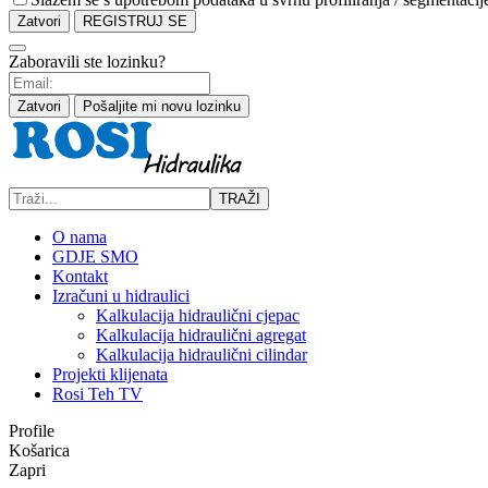
Zatvori
REGISTRUJ SE
Zaboravili ste lozinku?
Zatvori
Pošaljite mi novu lozinku
TRAŽI
O nama
GDJE SMO
Kontakt
Izračuni u hidraulici
Kalkulacija hidraulični cjepac
Kalkulacija hidraulični agregat
Kalkulacija hidraulični cilindar
Projekti klijenata
Rosi Teh TV
Profile
Košarica
Zapri