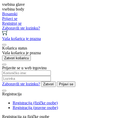
vsebina glave
vsebina body
Bosanski
Prijavi se
Registruj se
Zaboravili ste lozinku?
Vaša košarica je prazna
Košarica status
Vaša košarica je prazna
Zatvori košaricu
Prijavite se u web trgovinu
Zaboravili ste lozinku?
Zatvori
Prijavi se
Registracija
Registracija (fizičke osobe)
Registracija (pravne osobe)
Registracija za fizičke osobe