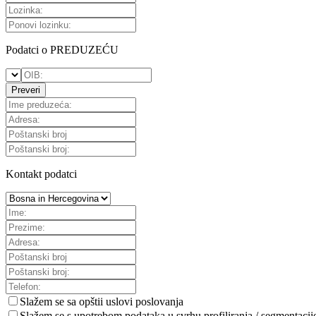
Podatci o PREDUZEĆU
Preveri
Kontakt podatci
Slažem se sa
opštii uslovi poslovanja
Slažem se s upotrebom podataka u svrhu profiliranja / segmentacij