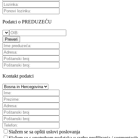
Podatci o PREDUZEĆU
Preveri
Kontakt podatci
Slažem se sa
opštii uslovi poslovanja
Slažem se s upotrebom podataka u svrhu profiliranja / segmentacij