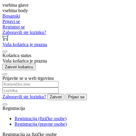
vsebina glave
vsebina body
Bosanski
Prijavi se
Registruj se
Zaboravili ste lozinku?
Vaša košarica je prazna
Košarica status
Vaša košarica je prazna
Zatvori košaricu
Prijavite se u web trgovinu
Zaboravili ste lozinku?
Zatvori
Prijavi se
Registracija
Registracija (fizičke osobe)
Registracija (pravne osobe)
Registracija za fizičke osobe