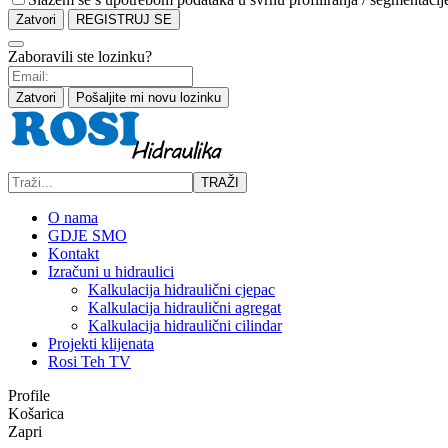
Zatvori
REGISTRUJ SE
Zaboravili ste lozinku?
Zatvori
Pošaljite mi novu lozinku
TRAŽI
O nama
GDJE SMO
Kontakt
Izračuni u hidraulici
Kalkulacija hidraulični cjepac
Kalkulacija hidraulični agregat
Kalkulacija hidraulični cilindar
Projekti klijenata
Rosi Teh TV
Profile
Košarica
Zapri