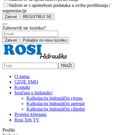
Slažem se s upotrebom podataka u svrhu profiliranja /
segmentacije
Zatvori
REGISTRUJ SE
Zaboravili ste lozinku?
Zatvori
Pošaljite mi novu lozinku
TRAŽI
O nama
GDJE SMO
Kontakt
Izračuni u hidraulici
Kalkulacija hidraulični cjepac
Kalkulacija hidraulični agregat
Kalkulacija hidraulični cilindar
Projekti klijenata
Rosi Teh TV
Profile