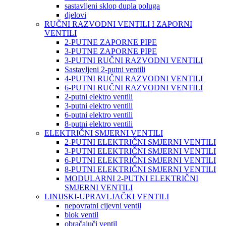
sastavljeni sklop dupla poluga
djelovi
RUČNI RAZVODNI VENTILI I ZAPORNI
VENTILI
2-PUTNE ZAPORNE PIPE
3-PUTNE ZAPORNE PIPE
3-PUTNI RUČNI RAZVODNI VENTILI
Sastavljeni 2-putni ventili
4-PUTNI RUČNI RAZVODNI VENTILI
6-PUTNI RUČNI RAZVODNI VENTILI
2-putni elektro ventili
3-putni elektro ventili
6-putni elektro ventili
8-putni elektro ventili
ELEKTRIČNI SMJERNI VENTILI
2-PUTNI ELEKTRIČNI SMJERNI VENTILI
3-PUTNI ELEKTRIČNI SMJERNI VENTILI
6-PUTNI ELEKTRIČNI SMJERNI VENTILI
8-PUTNI ELEKTRIČNI SMJERNI VENTILI
MODULARNI 2-PUTNI ELEKTRIČNI
SMJERNI VENTILI
LINIJSKI-UPRAVLJAČKI VENTILI
nepovratni cijevni ventil
blok ventil
obračajuči ventil