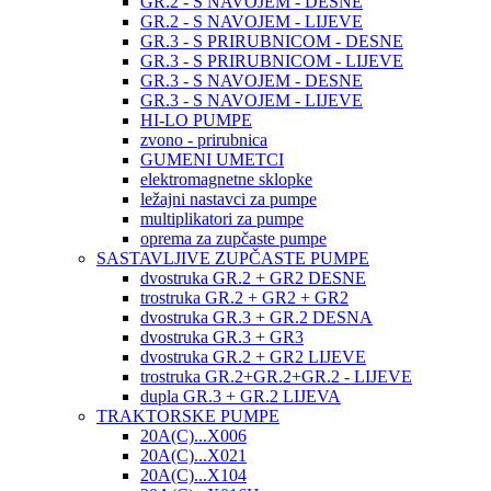
GR.2 - S NAVOJEM - DESNE
GR.2 - S NAVOJEM - LIJEVE
GR.3 - S PRIRUBNICOM - DESNE
GR.3 - S PRIRUBNICOM - LIJEVE
GR.3 - S NAVOJEM - DESNE
GR.3 - S NAVOJEM - LIJEVE
HI-LO PUMPE
zvono - prirubnica
GUMENI UMETCI
elektromagnetne sklopke
ležajni nastavci za pumpe
multiplikatori za pumpe
oprema za zupčaste pumpe
SASTAVLJIVE ZUPČASTE PUMPE
dvostruka GR.2 + GR2 DESNE
trostruka GR.2 + GR2 + GR2
dvostruka GR.3 + GR.2 DESNA
dvostruka GR.3 + GR3
dvostruka GR.2 + GR2 LIJEVE
trostruka GR.2+GR.2+GR.2 - LIJEVE
dupla GR.3 + GR.2 LIJEVA
TRAKTORSKE PUMPE
20A(C)...X006
20A(C)...X021
20A(C)...X104