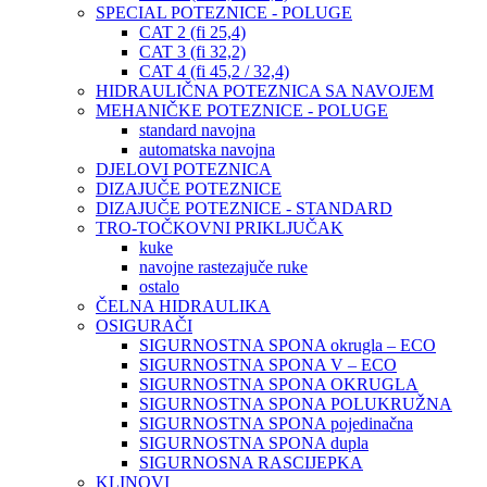
SPECIAL POTEZNICE - POLUGE
CAT 2 (fi 25,4)
CAT 3 (fi 32,2)
CAT 4 (fi 45,2 / 32,4)
HIDRAULIČNA POTEZNICA SA NAVOJEM
MEHANIČKE POTEZNICE - POLUGE
standard navojna
automatska navojna
DJELOVI POTEZNICA
DIZAJUČE POTEZNICE
DIZAJUČE POTEZNICE - STANDARD
TRO-TOČKOVNI PRIKLJUČAK
kuke
navojne rastezajuče ruke
ostalo
ČELNA HIDRAULIKA
OSIGURAČI
SIGURNOSTNA SPONA okrugla – ECO
SIGURNOSTNA SPONA V – ECO
SIGURNOSTNA SPONA OKRUGLA
SIGURNOSTNA SPONA POLUKRUŽNA
SIGURNOSTNA SPONA pojedinačna
SIGURNOSTNA SPONA dupla
SIGURNOSNA RASCIJEPKA
KLINOVI