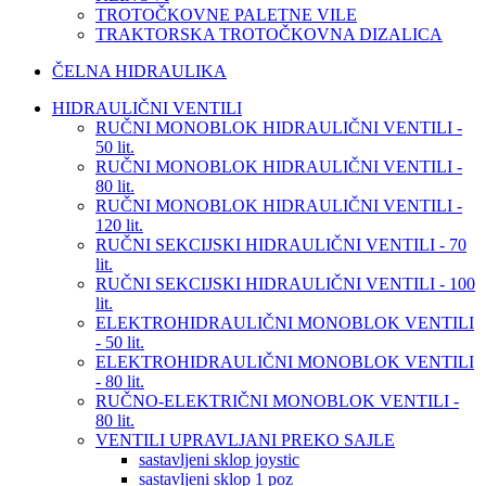
TROTOČKOVNE PALETNE VILE
TRAKTORSKA TROTOČKOVNA DIZALICA
ČELNA HIDRAULIKA
HIDRAULIČNI VENTILI
RUČNI MONOBLOK HIDRAULIČNI VENTILI -
50 lit.
RUČNI MONOBLOK HIDRAULIČNI VENTILI -
80 lit.
RUČNI MONOBLOK HIDRAULIČNI VENTILI -
120 lit.
RUČNI SEKCIJSKI HIDRAULIČNI VENTILI - 70
lit.
RUČNI SEKCIJSKI HIDRAULIČNI VENTILI - 100
lit.
ELEKTROHIDRAULIČNI MONOBLOK VENTILI
- 50 lit.
ELEKTROHIDRAULIČNI MONOBLOK VENTILI
- 80 lit.
RUČNO-ELEKTRIČNI MONOBLOK VENTILI -
80 lit.
VENTILI UPRAVLJANI PREKO SAJLE
sastavljeni sklop joystic
sastavljeni sklop 1 poz