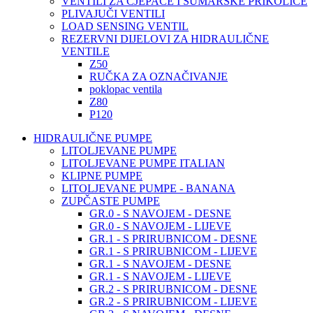
VENTILI ZA CJEPAČE I ŠUMARSKE PRIKOLICE
PLIVAJUČI VENTILI
LOAD SENSING VENTIL
REZERVNI DIJELOVI ZA HIDRAULIČNE
VENTILE
Z50
RUČKA ZA OZNAČIVANJE
poklopac ventila
Z80
P120
HIDRAULIČNE PUMPE
LITOLJEVANE PUMPE
LITOLJEVANE PUMPE ITALIAN
KLIPNE PUMPE
LITOLJEVANE PUMPE - BANANA
ZUPČASTE PUMPE
GR.0 - S NAVOJEM - DESNE
GR.0 - S NAVOJEM - LIJEVE
GR.1 - S PRIRUBNICOM - DESNE
GR.1 - S PRIRUBNICOM - LIJEVE
GR.1 - S NAVOJEM - DESNE
GR.1 - S NAVOJEM - LIJEVE
GR.2 - S PRIRUBNICOM - DESNE
GR.2 - S PRIRUBNICOM - LIJEVE