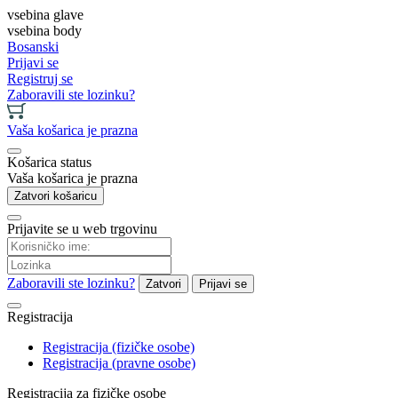
vsebina glave
vsebina body
Bosanski
Prijavi se
Registruj se
Zaboravili ste lozinku?
Vaša košarica je prazna
Košarica status
Vaša košarica je prazna
Zatvori košaricu
Prijavite se u web trgovinu
Zaboravili ste lozinku?
Zatvori
Prijavi se
Registracija
Registracija (fizičke osobe)
Registracija (pravne osobe)
Registracija za fizičke osobe