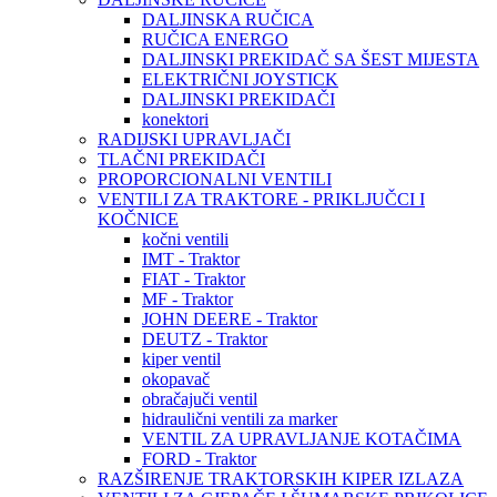
DALJINSKA RUČICA
RUČICA ENERGO
DALJINSKI PREKIDAČ SA ŠEST MIJESTA
ELEKTRIČNI JOYSTICK
DALJINSKI PREKIDAČI
konektori
RADIJSKI UPRAVLJAČI
TLAČNI PREKIDAČI
PROPORCIONALNI VENTILI
VENTILI ZA TRAKTORE - PRIKLJUČCI I
KOČNICE
kočni ventili
IMT - Traktor
FIAT - Traktor
MF - Traktor
JOHN DEERE - Traktor
DEUTZ - Traktor
kiper ventil
okopavač
obračajuči ventil
hidraulični ventili za marker
VENTIL ZA UPRAVLJANJE KOTAČIMA
FORD - Traktor
RAZŠIRENJE TRAKTORSKIH KIPER IZLAZA