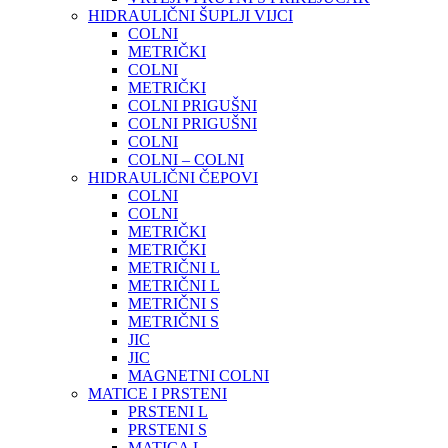
HIDRAULIČNI ŠUPLJI VIJCI
COLNI
METRIČKI
COLNI
METRIČKI
COLNI PRIGUŠNI
COLNI PRIGUŠNI
COLNI
COLNI – COLNI
HIDRAULIČNI ČEPOVI
COLNI
COLNI
METRIČKI
METRIČKI
METRIČNI L
METRIČNI L
METRIČNI S
METRIČNI S
JIC
JIC
MAGNETNI COLNI
MATICE I PRSTENI
PRSTENI L
PRSTENI S
MATICA L