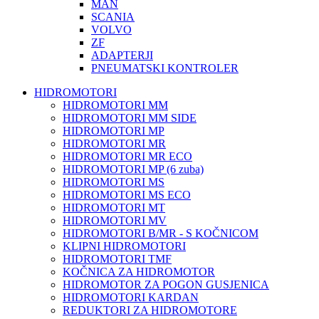
MAN
SCANIA
VOLVO
ZF
ADAPTERJI
PNEUMATSKI KONTROLER
HIDROMOTORI
HIDROMOTORI MM
HIDROMOTORI MM SIDE
HIDROMOTORI MP
HIDROMOTORI MR
HIDROMOTORI MR ECO
HIDROMOTORI MP (6 zuba)
HIDROMOTORI MS
HIDROMOTORI MS ECO
HIDROMOTORI MT
HIDROMOTORI MV
HIDROMOTORI B/MR - S KOČNICOM
KLIPNI HIDROMOTORI
HIDROMOTORI TMF
KOČNICA ZA HIDROMOTOR
HIDROMOTOR ZA POGON GUSJENICA
HIDROMOTORI KARDAN
REDUKTORI ZA HIDROMOTORE