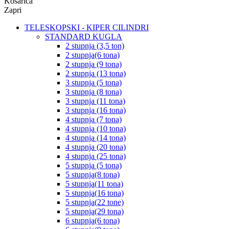
Košarica
Zapri
TELESKOPSKI - KIPER CILINDRI
STANDARD KUGLA
2 stupnja (3,5 ton)
2 stupnja(6 tona)
2 stupnja (9 tona)
2 stupnja (13 tona)
3 stupnja (5 tona)
3 stupnja (8 tona)
3 stupnja (11 tona)
3 stupnja (16 tona)
4 stupnja (7 tona)
4 stupnja (10 tona)
4 stupnja (14 tona)
4 stupnja (20 tona)
4 stupnja (25 tona)
5 stupnja (5 tona)
5 stupnja(8 tona)
5 stupnja(11 tona)
5 stupnja(16 tona)
5 stupnja(22 tone)
5 stupnja(29 tona)
6 stupnja(6 tona)