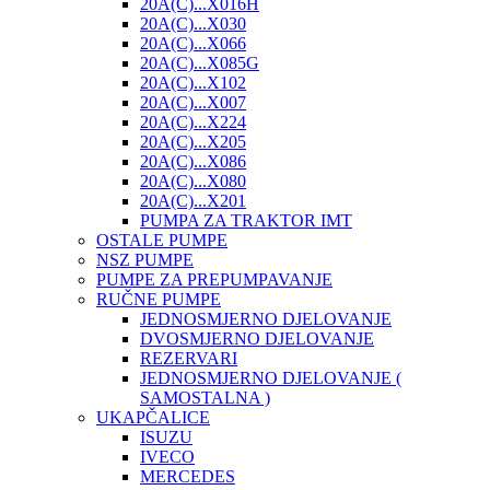
20A(C)...X016H
20A(C)...X030
20A(C)...X066
20A(C)...X085G
20A(C)...X102
20A(C)...X007
20A(C)...X224
20A(C)...X205
20A(C)...X086
20A(C)...X080
20A(C)...X201
PUMPA ZA TRAKTOR IMT
OSTALE PUMPE
NSZ PUMPE
PUMPE ZA PREPUMPAVANJE
RUČNE PUMPE
JEDNOSMJERNO DJELOVANJE
DVOSMJERNO DJELOVANJE
REZERVARI
JEDNOSMJERNO DJELOVANJE (
SAMOSTALNA )
UKAPČALICE
ISUZU
IVECO
MERCEDES