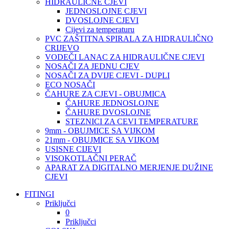
HIDRAULIČNE CJEVI
JEDNOSLOJNE CJEVI
DVOSLOJNE CJEVI
Cijevi za temperaturu
PVC ZAŠTITNA SPIRALA ZA HIDRAULIČNO
CRIJEVO
VODEČI LANAC ZA HIDRAULIČNE CJEVI
NOSAČI ZA JEDNU CJEV
NOSAČI ZA DVIJE CJEVI - DUPLI
ECO NOSAČI
ČAHURE ZA CJEVI - OBUJMICA
ČAHURE JEDNOSLOJNE
ČAHURE DVOSLOJNE
STEZNICI ZA CEVI TEMPERATURE
9mm - OBUJMICE SA VIJKOM
21mm - OBUJMICE SA VIJKOM
USISNE CIJEVI
VISOKOTLAČNI PERAČ
APARAT ZA DIGITALNO MERJENJE DUŽINE
CJEVI
FITINGI
Priključci
0
Priključci