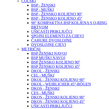
COLSKI
BSP - ŽENSKI
BSP - MUŠKI
BSP - ŽENSKO KOLJENO 90°
BSP - ŽENSKO KOLJENO 45°
90° KOMPAKTNA BSP KOLJENA S O-RING
BRTVOM
UŠICASTI PRIKLJUČCI
SPOJNI ELEMENTI ZA CIJEVI
ČAHURE DVOSLOJNE
DVOSLOJNE CJEVI
METRIČNI
BSP ŽENSKI NAVOJ
BSP MUŠKI NAVOJ
BSP ŽENSKO KOLJENO 90°
BSP ŽENSKO KOLJENO 45°
DKOL - ŽENSKI
CEL - MUŠKI
DKOL - ŽENSKI KOLJENO 90°
DKOL - WEIBLICHER 45°-BÖGEN
DKOS - ŽENSKI
CES - MUŠKI
DKOS - ŽENSKI KOLJENO 90°
DKOS - ŽENSKI KOLJENO 45°
UŠICASTI PRIKLJUČCI