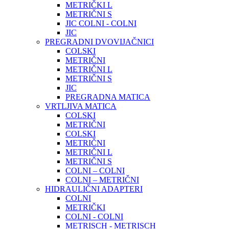
METRIČKI L
METRIČNI S
JIC COLNI - COLNI
JIC
PREGRADNI DVOVIJAČNICI
COLSKI
METRIČNI
METRIČNI L
METRIČNI S
JIC
PREGRADNA MATICA
VRTLJIVA MATICA
COLSKI
METRIČNI
COLSKI
METRIČNI
METRIČNI L
METRIČNI S
COLNI – COLNI
COLNI – METRIČNI
HIDRAULIČNI ADAPTERI
COLNI
METRIČKI
COLNI - COLNI
METRISCH - METRISCH