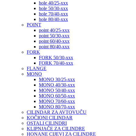
hole 40/25-xxx
hole 50/30-xxx
hole 70/40-xxx
hole 80/40-xxx
POINT
point 40/25-xxx
point 50/30-xxx
point 60/40-xxx
point 80/40-xxx
FORK
FORK 50/30-xxx
FORK 70/40-xxx
FLANGE
MONO
MONO 30/25-xxx
MONO 40/30-xxx
MONO 50/40-xxx
MONO 60/50-xxx
MONO 70/60-xxx
MONO 80/70-xxx
CILINDAR ZA AVTOVUČU
KOČIONI CILINDAR
OSTALI CILINDRI
KLIPNJAČE ZA CILINDRE
HONANE CIJEVI ZA CILINDRE