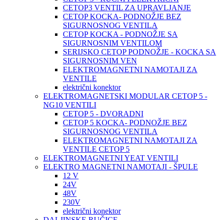
CETOP3 VENTIL ZA UPRAVLJANJE
CETOP KOCKA- PODNOŽJE BEZ
SIGURNOSNOG VENTILA
CETOP KOCKA - PODNOŽJE SA
SIGURNOSNIM VENTILOM
SERIJSKO CETOP PODNOŽJE - KOCKA SA
SIGURNOSNIM VEN
ELEKTROMAGNETNI NAMOTAJI ZA
VENTILE
električni konektor
ELEKTROMAGNETSKI MODULAR CETOP 5 -
NG10 VENTILI
CETOP 5 - DVORADNI
CETOP 5 KOCKA- PODNOŽJE BEZ
SIGURNOSNOG VENTILA
ELEKTROMAGNETNI NAMOTAJI ZA
VENTILE CETOP 5
ELEKTROMAGNETNI YEAT VENTILI
ELEKTRO MAGNETNI NAMOTAJI - ŠPULE
12 V
24V
48V
230V
električni konektor
DALJINSKE RUČICE