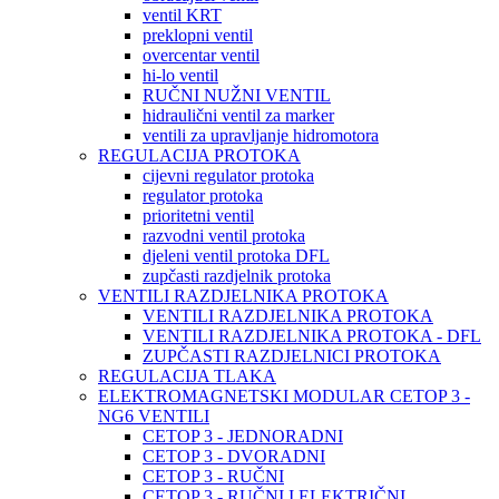
ventil KRT
preklopni ventil
overcentar ventil
hi-lo ventil
RUČNI NUŽNI VENTIL
hidraulični ventil za marker
ventili za upravljanje hidromotora
REGULACIJA PROTOKA
cijevni regulator protoka
regulator protoka
prioritetni ventil
razvodni ventil protoka
djeleni ventil protoka DFL
zupčasti razdjelnik protoka
VENTILI RAZDJELNIKA PROTOKA
VENTILI RAZDJELNIKA PROTOKA
VENTILI RAZDJELNIKA PROTOKA - DFL
ZUPČASTI RAZDJELNICI PROTOKA
REGULACIJA TLAKA
ELEKTROMAGNETSKI MODULAR CETOP 3 -
NG6 VENTILI
CETOP 3 - JEDNORADNI
CETOP 3 - DVORADNI
CETOP 3 - RUČNI
CETOP 3 - RUČNI I ELEKTRIČNI