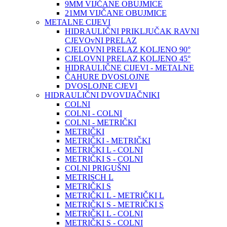
9MM VIJČANE OBUJMICE
21MM VIJČANE OBUJMICE
METALNE CIJEVI
HIDRAULIČNI PRIKLJUČAK RAVNI
CJEVOvNI PRELAZ
CJELOVNI PRELAZ KOLJENO 90°
CJELOVNI PRELAZ KOLJENO 45°
HIDRAULIČNE CIJEVI - METALNE
ČAHURE DVOSLOJNE
DVOSLOJNE CJEVI
HIDRAULIČNI DVOVIJAČNIKI
COLNI
COLNI - COLNI
COLNI - METRIČKI
METRIČKI
METRIČKI - METRIČKI
METRIČKI L - COLNI
METRIČKI S - COLNI
COLNI PRIGUŠNI
METRISCH L
METRIČKI S
METRIČKI L - METRIČKI L
METRIČKI S - METRIČKI S
METRIČKI L - COLNI
METRIČKI S - COLNI