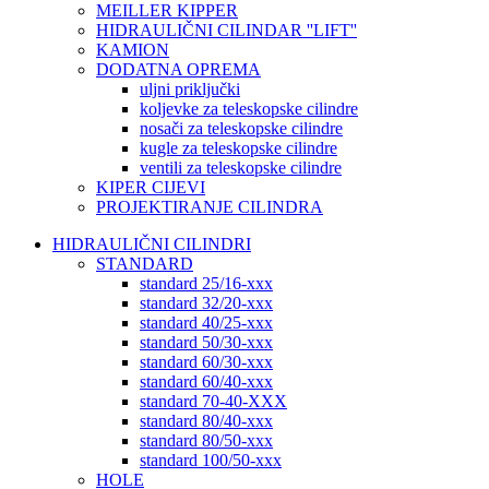
MEILLER KIPPER
HIDRAULIČNI CILINDAR ''LIFT''
KAMION
DODATNA OPREMA
uljni priključki
koljevke za teleskopske cilindre
nosači za teleskopske cilindre
kugle za teleskopske cilindre
ventili za teleskopske cilindre
KIPER CIJEVI
PROJEKTIRANJE CILINDRA
HIDRAULIČNI CILINDRI
STANDARD
standard 25/16-xxx
standard 32/20-xxx
standard 40/25-xxx
standard 50/30-xxx
standard 60/30-xxx
standard 60/40-xxx
standard 70-40-XXX
standard 80/40-xxx
standard 80/50-xxx
standard 100/50-xxx
HOLE