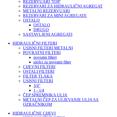
REZERVUARI 'TOP'
REZERVARI ZA HIDRAULIČNI AGREGAT
METALNI REZERVUARI
REZERVARI ZA MINI AGREGATE
OSTALO
OSTALO
DRUGO
SASTAVLJENI AGREGATI
HIDRAULIČNI FILTERI
USISNI FILTERI METALNI
POVRATNI FILTERI
povratni filteri
ulošci za povratni filter
CIJEVNI FILTERI
OSTALI FILTERI
FILTER TLAKA
USISNI FILTERI
3/4"
1 - 1/4
ČEP SPREMNIKA ULJA
METALNI ČEP ZA ULJEVANJE ULJA SA
OZRAČNIKOM
HIDRAULIČNE CIJEVI