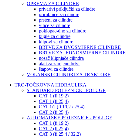
OPREMA ZA CILINDRE
privarivi priključki za cilindre
prirubnice za cilindre
prsteni za cilindre
vilice za cilindre
poklopac-dno za cilindre
kugle za cilindre
klipovi za cilindre
BRTVE ZA DVOSMJERNE CILINDRE
BRTVE ZA JEDNOSMJERNE CILINDRE
nosač klipnjače cilindra
alati za zamjenu brtvi
štapovi za cilindre
VOLANSKI CILINDRI ZA TRAKTORE
TRO-TOČKOVNA HIDRAULIKA
STANDARD POTEZNICE - POLUGE
CAT 1 (fi 19,2)
CAT 1 (fi 25,4)
CAT 1/2 (fi 19,2 / 25,4)
CAT 2 (fi 25,4)
AUTOMATSKE POTEZNICE - POLUGE
CAT 1 (fi 19,2)
CAT 2 (fi 25,4)
CAT 3 (fi 25,4 / 32,2)