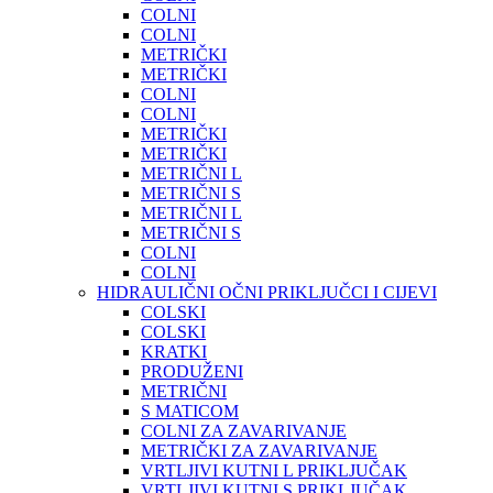
COLNI
COLNI
METRIČKI
METRIČKI
COLNI
COLNI
METRIČKI
METRIČKI
METRIČNI L
METRIČNI S
METRIČNI L
METRIČNI S
COLNI
COLNI
HIDRAULIČNI OČNI PRIKLJUČCI I CIJEVI
COLSKI
COLSKI
KRATKI
PRODUŽENI
METRIČNI
S MATICOM
COLNI ZA ZAVARIVANJE
METRIČKI ZA ZAVARIVANJE
VRTLJIVI KUTNI L PRIKLJUČAK
VRTLJIVI KUTNI S PRIKLJUČAK