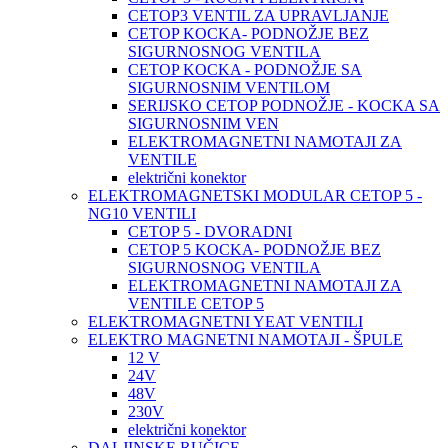
CETOP3 VENTIL ZA UPRAVLJANJE
CETOP KOCKA- PODNOŽJE BEZ
SIGURNOSNOG VENTILA
CETOP KOCKA - PODNOŽJE SA
SIGURNOSNIM VENTILOM
SERIJSKO CETOP PODNOŽJE - KOCKA SA
SIGURNOSNIM VEN
ELEKTROMAGNETNI NAMOTAJI ZA
VENTILE
električni konektor
ELEKTROMAGNETSKI MODULAR CETOP 5 -
NG10 VENTILI
CETOP 5 - DVORADNI
CETOP 5 KOCKA- PODNOŽJE BEZ
SIGURNOSNOG VENTILA
ELEKTROMAGNETNI NAMOTAJI ZA
VENTILE CETOP 5
ELEKTROMAGNETNI YEAT VENTILI
ELEKTRO MAGNETNI NAMOTAJI - ŠPULE
12 V
24V
48V
230V
električni konektor
DALJINSKE RUČICE