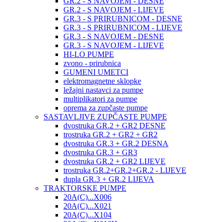
GR.2 - S NAVOJEM - DESNE
GR.2 - S NAVOJEM - LIJEVE
GR.3 - S PRIRUBNICOM - DESNE
GR.3 - S PRIRUBNICOM - LIJEVE
GR.3 - S NAVOJEM - DESNE
GR.3 - S NAVOJEM - LIJEVE
HI-LO PUMPE
zvono - prirubnica
GUMENI UMETCI
elektromagnetne sklopke
ležajni nastavci za pumpe
multiplikatori za pumpe
oprema za zupčaste pumpe
SASTAVLJIVE ZUPČASTE PUMPE
dvostruka GR.2 + GR2 DESNE
trostruka GR.2 + GR2 + GR2
dvostruka GR.3 + GR.2 DESNA
dvostruka GR.3 + GR3
dvostruka GR.2 + GR2 LIJEVE
trostruka GR.2+GR.2+GR.2 - LIJEVE
dupla GR.3 + GR.2 LIJEVA
TRAKTORSKE PUMPE
20A(C)...X006
20A(C)...X021
20A(C)...X104