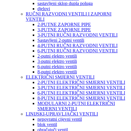
sastavljeni sklop dupla poluga
djelovi
RUČNI RAZVODNI VENTILI I ZAPORNI
VENTILI
2-PUTNE ZAPORNE PIPE
3-PUTNE ZAPORNE PIPE
3-PUTNI RUČNI RAZVODNI VENTILI
Sastavljeni 2-putni ventili
4-PUTNI RUČNI RAZVODNI VENTILI
6-PUTNI RUČNI RAZVODNI VENTILI
2-putni elektro ventili
3-putni elektro ventili
6-putni elektro ventili
8-putni elektro ventili
ELEKTRIČNI SMJERNI VENTILI
2-PUTNI ELEKTRIČNI SMJERNI VENTILI
3-PUTNI ELEKTRIČNI SMJERNI VENTILI
6-PUTNI ELEKTRIČNI SMJERNI VENTILI
8-PUTNI ELEKTRIČNI SMJERNI VENTILI
MODULARNI 2-PUTNI ELEKTRIČNI
SMJERNI VENTILI
LINIJSKI-UPRAVLJAČKI VENTILI
nepovratni cijevni ventil
blok ventil
obračajuči ventil