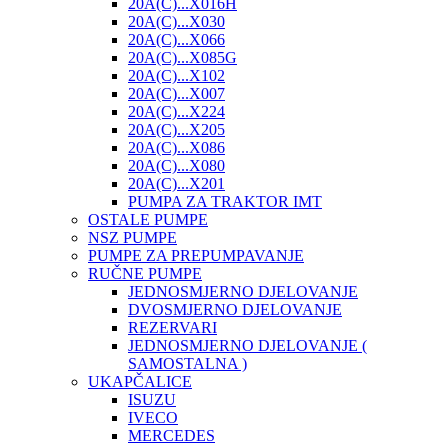
20A(C)...X016H
20A(C)...X030
20A(C)...X066
20A(C)...X085G
20A(C)...X102
20A(C)...X007
20A(C)...X224
20A(C)...X205
20A(C)...X086
20A(C)...X080
20A(C)...X201
PUMPA ZA TRAKTOR IMT
OSTALE PUMPE
NSZ PUMPE
PUMPE ZA PREPUMPAVANJE
RUČNE PUMPE
JEDNOSMJERNO DJELOVANJE
DVOSMJERNO DJELOVANJE
REZERVARI
JEDNOSMJERNO DJELOVANJE (
SAMOSTALNA )
UKAPČALICE
ISUZU
IVECO
MERCEDES