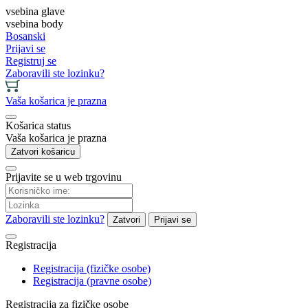
vsebina glave
vsebina body
Bosanski
Prijavi se
Registruj se
Zaboravili ste lozinku?
Vaša košarica je prazna
Košarica status
Vaša košarica je prazna
Zatvori košaricu
Prijavite se u web trgovinu
Zaboravili ste lozinku?
Zatvori
Prijavi se
Registracija
Registracija (fizičke osobe)
Registracija (pravne osobe)
Registracija za fizičke osobe