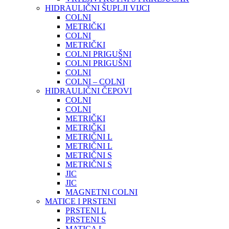
HIDRAULIČNI ŠUPLJI VIJCI
COLNI
METRIČKI
COLNI
METRIČKI
COLNI PRIGUŠNI
COLNI PRIGUŠNI
COLNI
COLNI – COLNI
HIDRAULIČNI ČEPOVI
COLNI
COLNI
METRIČKI
METRIČKI
METRIČNI L
METRIČNI L
METRIČNI S
METRIČNI S
JIC
JIC
MAGNETNI COLNI
MATICE I PRSTENI
PRSTENI L
PRSTENI S
MATICA L