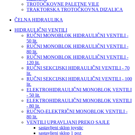
TROTOČKOVNE PALETNE VILE
TRAKTORSKA TROTOČKOVNA DIZALICA
ČELNA HIDRAULIKA
HIDRAULIČNI VENTILI
RUČNI MONOBLOK HIDRAULIČNI VENTILI -
50 lit.
RUČNI MONOBLOK HIDRAULIČNI VENTILI -
80 lit.
RUČNI MONOBLOK HIDRAULIČNI VENTILI -
120 lit.
RUČNI SEKCIJSKI HIDRAULIČNI VENTILI - 70
lit.
RUČNI SEKCIJSKI HIDRAULIČNI VENTILI - 100
lit.
ELEKTROHIDRAULIČNI MONOBLOK VENTILI
- 50 lit.
ELEKTROHIDRAULIČNI MONOBLOK VENTILI
- 80 lit.
RUČNO-ELEKTRIČNI MONOBLOK VENTILI -
80 lit.
VENTILI UPRAVLJANI PREKO SAJLE
sastavljeni sklop joystic
sastavljeni sklop 1 poz