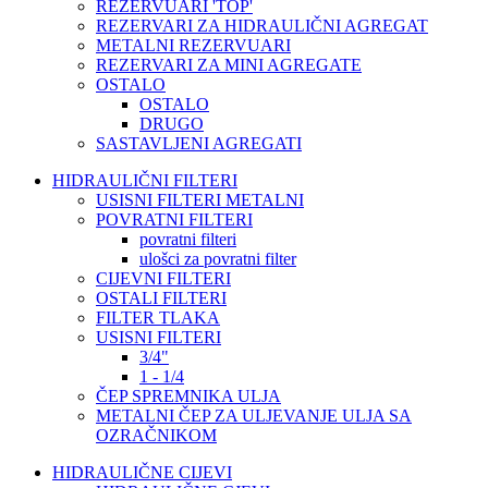
REZERVUARI 'TOP'
REZERVARI ZA HIDRAULIČNI AGREGAT
METALNI REZERVUARI
REZERVARI ZA MINI AGREGATE
OSTALO
OSTALO
DRUGO
SASTAVLJENI AGREGATI
HIDRAULIČNI FILTERI
USISNI FILTERI METALNI
POVRATNI FILTERI
povratni filteri
ulošci za povratni filter
CIJEVNI FILTERI
OSTALI FILTERI
FILTER TLAKA
USISNI FILTERI
3/4"
1 - 1/4
ČEP SPREMNIKA ULJA
METALNI ČEP ZA ULJEVANJE ULJA SA
OZRAČNIKOM
HIDRAULIČNE CIJEVI