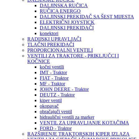
DALJINSKA RUČICA
RUČICA ENERGO
DALJINSKI PREKIDAČ SA ŠEST MIJESTA
ELEKTRIČNI JOYSTICK
DALJINSKI PREKIDAČI
konektori
RADIJSKI UPRAVLJAČI
TLAČNI PREKIDAČI
PROPORCIONALNI VENTILI
VENTILI ZA TRAKTORE - PRIKLJUČCI I
KOČNICE
kočni ventili
IMT - Traktor
FIAT - Traktor
MF - Traktor
JOHN DEERE - Traktor
DEUTZ - Traktor
kiper ventil
okopavač
obračajuči ventil
hidraulični ventili za marker
VENTIL ZA UPRAVLJANJE KOTAČIMA
FORD - Traktor
RAZŠIRENJE TRAKTORSKIH KIPER IZLAZA