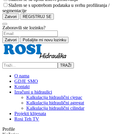
Slažem se s upotrebom podataka u svrhu profiliranja /
segmentacije
Zatvori
REGISTRUJ SE
Zaboravili ste lozinku?
Zatvori
Pošaljite mi novu lozinku
TRAŽI
O nama
GDJE SMO
Kontakt
Izračuni u hidraulici
Kalkulacija hidraulični cjepac
Kalkulacija hidraulični agregat
Kalkulacija hidraulični cilindar
Projekti klijenata
Rosi Teh TV
Profile