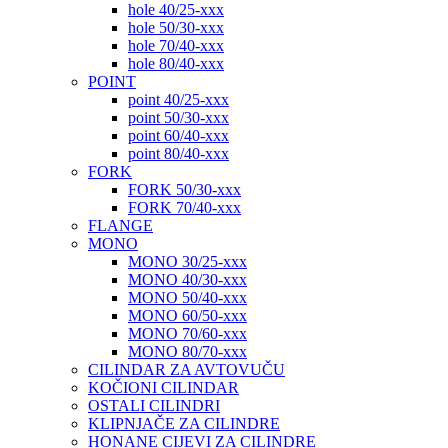
hole 40/25-xxx
hole 50/30-xxx
hole 70/40-xxx
hole 80/40-xxx
POINT
point 40/25-xxx
point 50/30-xxx
point 60/40-xxx
point 80/40-xxx
FORK
FORK 50/30-xxx
FORK 70/40-xxx
FLANGE
MONO
MONO 30/25-xxx
MONO 40/30-xxx
MONO 50/40-xxx
MONO 60/50-xxx
MONO 70/60-xxx
MONO 80/70-xxx
CILINDAR ZA AVTOVUČU
KOČIONI CILINDAR
OSTALI CILINDRI
KLIPNJAČE ZA CILINDRE
HONANE CIJEVI ZA CILINDRE