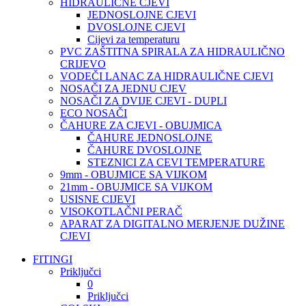
HIDRAULIČNE CJEVI
JEDNOSLOJNE CJEVI
DVOSLOJNE CJEVI
Cijevi za temperaturu
PVC ZAŠTITNA SPIRALA ZA HIDRAULIČNO
CRIJEVO
VODEČI LANAC ZA HIDRAULIČNE CJEVI
NOSAČI ZA JEDNU CJEV
NOSAČI ZA DVIJE CJEVI - DUPLI
ECO NOSAČI
ČAHURE ZA CJEVI - OBUJMICA
ČAHURE JEDNOSLOJNE
ČAHURE DVOSLOJNE
STEZNICI ZA CEVI TEMPERATURE
9mm - OBUJMICE SA VIJKOM
21mm - OBUJMICE SA VIJKOM
USISNE CIJEVI
VISOKOTLAČNI PERAČ
APARAT ZA DIGITALNO MERJENJE DUŽINE
CJEVI
FITINGI
Priključci
0
Priključci