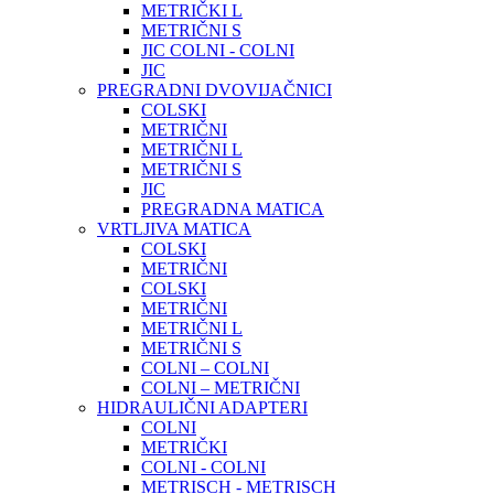
METRIČKI L
METRIČNI S
JIC COLNI - COLNI
JIC
PREGRADNI DVOVIJAČNICI
COLSKI
METRIČNI
METRIČNI L
METRIČNI S
JIC
PREGRADNA MATICA
VRTLJIVA MATICA
COLSKI
METRIČNI
COLSKI
METRIČNI
METRIČNI L
METRIČNI S
COLNI – COLNI
COLNI – METRIČNI
HIDRAULIČNI ADAPTERI
COLNI
METRIČKI
COLNI - COLNI
METRISCH - METRISCH