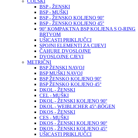
COLSKI
BSP - ŽENSKI
BSP - MUŠKI
BSP - ŽENSKO KOLJENO 90°
BSP - ŽENSKO KOLJENO 45°
90° KOMPAKTNA BSP KOLJENA S O-RING
BRTVOM
UŠICASTI PRIKLJUČCI
SPOJNI ELEMENTI ZA CIJEVI
ČAHURE DVOSLOJNE
DVOSLOJNE CJEVI
METRIČNI
BSP ŽENSKI NAVOJ
BSP MUŠKI NAVOJ
BSP ŽENSKO KOLJENO 90°
BSP ŽENSKO KOLJENO 45°
DKOL - ŽENSKI
CEL - MUŠKI
DKOL - ŽENSKI KOLJENO 90°
DKOL - WEIBLICHER 45°-BÖGEN
DKOS - ŽENSKI
CES - MUŠKI
DKOS - ŽENSKI KOLJENO 90°
DKOS - ŽENSKI KOLJENO 45°
UŠICASTI PRIKLJUČCI