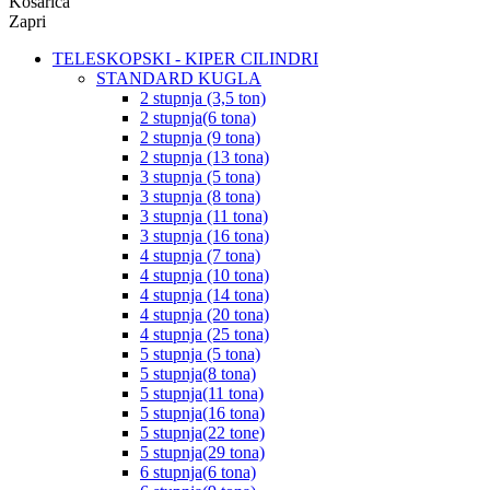
Košarica
Zapri
TELESKOPSKI - KIPER CILINDRI
STANDARD KUGLA
2 stupnja (3,5 ton)
2 stupnja(6 tona)
2 stupnja (9 tona)
2 stupnja (13 tona)
3 stupnja (5 tona)
3 stupnja (8 tona)
3 stupnja (11 tona)
3 stupnja (16 tona)
4 stupnja (7 tona)
4 stupnja (10 tona)
4 stupnja (14 tona)
4 stupnja (20 tona)
4 stupnja (25 tona)
5 stupnja (5 tona)
5 stupnja(8 tona)
5 stupnja(11 tona)
5 stupnja(16 tona)
5 stupnja(22 tone)
5 stupnja(29 tona)
6 stupnja(6 tona)