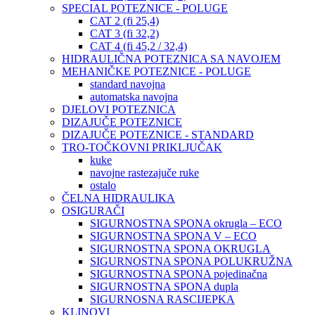
SPECIAL POTEZNICE - POLUGE
CAT 2 (fi 25,4)
CAT 3 (fi 32,2)
CAT 4 (fi 45,2 / 32,4)
HIDRAULIČNA POTEZNICA SA NAVOJEM
MEHANIČKE POTEZNICE - POLUGE
standard navojna
automatska navojna
DJELOVI POTEZNICA
DIZAJUČE POTEZNICE
DIZAJUČE POTEZNICE - STANDARD
TRO-TOČKOVNI PRIKLJUČAK
kuke
navojne rastezajuče ruke
ostalo
ČELNA HIDRAULIKA
OSIGURAČI
SIGURNOSTNA SPONA okrugla – ECO
SIGURNOSTNA SPONA V – ECO
SIGURNOSTNA SPONA OKRUGLA
SIGURNOSTNA SPONA POLUKRUŽNA
SIGURNOSTNA SPONA pojedinačna
SIGURNOSTNA SPONA dupla
SIGURNOSNA RASCIJEPKA
KLINOVI