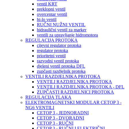
ventil KRT
preklopni ventil
overcentar ventil
hi-lo ventil
RUČNI NUŽNI VENTIL
hidraulični ventil za marker
ventili za upravljanje hidromotora
REGULACIJA PROTOKA
cijevni regulator protoka
regulator protoka
prioritetni ventil
razvodni ventil protoka
djeleni ventil protoka DFL
zupčasti razdjelnik protoka
VENTILI RAZDJELNIKA PROTOKA
VENTILI RAZDJELNIKA PROTOKA
VENTILI RAZDJELNIKA PROTOKA - DFL
ZUPČASTI RAZDJELNICI PROTOKA
REGULACIJA TLAKA
ELEKTROMAGNETSKI MODULAR CETOP 3 -
NG6 VENTILI
CETOP 3 - JEDNORADNI
CETOP 3 - DVORADNI
CETOP 3 - RUČNI
CETOP 3 - RUČNI I ELEKTRIČNI