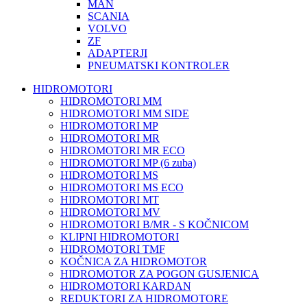
MAN
SCANIA
VOLVO
ZF
ADAPTERJI
PNEUMATSKI KONTROLER
HIDROMOTORI
HIDROMOTORI MM
HIDROMOTORI MM SIDE
HIDROMOTORI MP
HIDROMOTORI MR
HIDROMOTORI MR ECO
HIDROMOTORI MP (6 zuba)
HIDROMOTORI MS
HIDROMOTORI MS ECO
HIDROMOTORI MT
HIDROMOTORI MV
HIDROMOTORI B/MR - S KOČNICOM
KLIPNI HIDROMOTORI
HIDROMOTORI TMF
KOČNICA ZA HIDROMOTOR
HIDROMOTOR ZA POGON GUSJENICA
HIDROMOTORI KARDAN
REDUKTORI ZA HIDROMOTORE