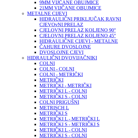
9MM VIJČANE OBUJMICE
21MM VIJČANE OBUJMICE
METALNE CIJEVI
HIDRAULIČNI PRIKLJUČAK RAVNI
CJEVOvNI PRELAZ
CJELOVNI PRELAZ KOLJENO 90°
CJELOVNI PRELAZ KOLJENO 45°
HIDRAULIČNE CIJEVI - METALNE
ČAHURE DVOSLOJNE
DVOSLOJNE CJEVI
HIDRAULIČNI DVOVIJAČNIKI
COLNI
COLNI - COLNI
COLNI - METRIČKI
METRIČKI
METRIČKI - METRIČKI
METRIČKI L - COLNI
METRIČKI S - COLNI
COLNI PRIGUŠNI
METRISCH L
METRIČKI S
METRIČKI L - METRIČKI L
METRIČKI S - METRIČKI S
METRIČKI L - COLNI
METRIČKI S - COLNI