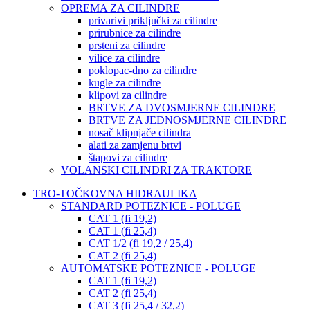
OPREMA ZA CILINDRE
privarivi priključki za cilindre
prirubnice za cilindre
prsteni za cilindre
vilice za cilindre
poklopac-dno za cilindre
kugle za cilindre
klipovi za cilindre
BRTVE ZA DVOSMJERNE CILINDRE
BRTVE ZA JEDNOSMJERNE CILINDRE
nosač klipnjače cilindra
alati za zamjenu brtvi
štapovi za cilindre
VOLANSKI CILINDRI ZA TRAKTORE
TRO-TOČKOVNA HIDRAULIKA
STANDARD POTEZNICE - POLUGE
CAT 1 (fi 19,2)
CAT 1 (fi 25,4)
CAT 1/2 (fi 19,2 / 25,4)
CAT 2 (fi 25,4)
AUTOMATSKE POTEZNICE - POLUGE
CAT 1 (fi 19,2)
CAT 2 (fi 25,4)
CAT 3 (fi 25,4 / 32,2)