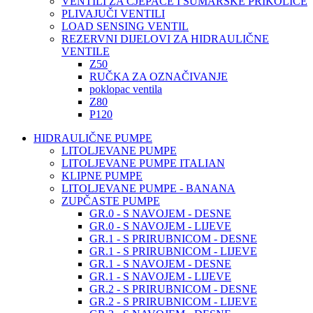
VENTILI ZA CJEPAČE I ŠUMARSKE PRIKOLICE
PLIVAJUČI VENTILI
LOAD SENSING VENTIL
REZERVNI DIJELOVI ZA HIDRAULIČNE
VENTILE
Z50
RUČKA ZA OZNAČIVANJE
poklopac ventila
Z80
P120
HIDRAULIČNE PUMPE
LITOLJEVANE PUMPE
LITOLJEVANE PUMPE ITALIAN
KLIPNE PUMPE
LITOLJEVANE PUMPE - BANANA
ZUPČASTE PUMPE
GR.0 - S NAVOJEM - DESNE
GR.0 - S NAVOJEM - LIJEVE
GR.1 - S PRIRUBNICOM - DESNE
GR.1 - S PRIRUBNICOM - LIJEVE
GR.1 - S NAVOJEM - DESNE
GR.1 - S NAVOJEM - LIJEVE
GR.2 - S PRIRUBNICOM - DESNE
GR.2 - S PRIRUBNICOM - LIJEVE