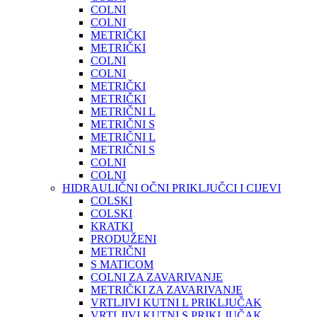
COLNI
COLNI
METRIČKI
METRIČKI
COLNI
COLNI
METRIČKI
METRIČKI
METRIČNI L
METRIČNI S
METRIČNI L
METRIČNI S
COLNI
COLNI
HIDRAULIČNI OČNI PRIKLJUČCI I CIJEVI
COLSKI
COLSKI
KRATKI
PRODUŽENI
METRIČNI
S MATICOM
COLNI ZA ZAVARIVANJE
METRIČKI ZA ZAVARIVANJE
VRTLJIVI KUTNI L PRIKLJUČAK
VRTLJIVI KUTNI S PRIKLJUČAK