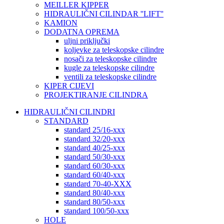
MEILLER KIPPER
HIDRAULIČNI CILINDAR ''LIFT''
KAMION
DODATNA OPREMA
uljni priključki
koljevke za teleskopske cilindre
nosači za teleskopske cilindre
kugle za teleskopske cilindre
ventili za teleskopske cilindre
KIPER CIJEVI
PROJEKTIRANJE CILINDRA
HIDRAULIČNI CILINDRI
STANDARD
standard 25/16-xxx
standard 32/20-xxx
standard 40/25-xxx
standard 50/30-xxx
standard 60/30-xxx
standard 60/40-xxx
standard 70-40-XXX
standard 80/40-xxx
standard 80/50-xxx
standard 100/50-xxx
HOLE