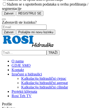
Slažem se s upotrebom podataka u svrhu profiliranja /
segmentacije
Zatvori
REGISTRUJ SE
Zaboravili ste lozinku?
Zatvori
Pošaljite mi novu lozinku
TRAŽI
O nama
GDJE SMO
Kontakt
Izračuni u hidraulici
Kalkulacija hidraulični cjepac
Kalkulacija hidraulični agregat
Kalkulacija hidraulični cilindar
Projekti klijenata
Rosi Teh TV
Profile