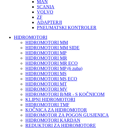
MAN
SCANIA
VOLVO
ZF
ADAPTERJI
PNEUMATSKI KONTROLER
HIDROMOTORI
HIDROMOTORI MM
HIDROMOTORI MM SIDE
HIDROMOTORI MP
HIDROMOTORI MR
HIDROMOTORI MR ECO
HIDROMOTORI MP (6 zuba)
HIDROMOTORI MS
HIDROMOTORI MS ECO
HIDROMOTORI MT
HIDROMOTORI MV
HIDROMOTORI B/MR - S KOČNICOM
KLIPNI HIDROMOTORI
HIDROMOTORI TMF
KOČNICA ZA HIDROMOTOR
HIDROMOTOR ZA POGON GUSJENICA
HIDROMOTORI KARDAN
REDUKTORI ZA HIDROMOTORE