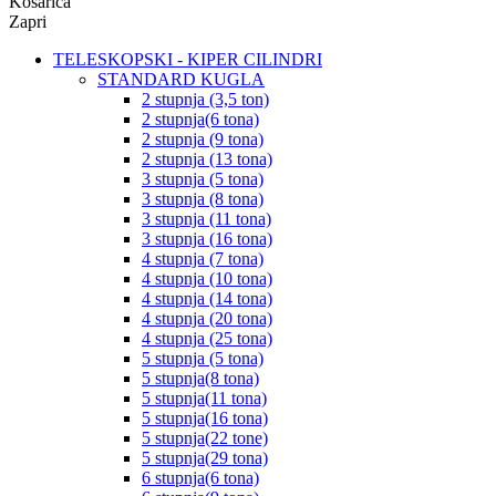
Košarica
Zapri
TELESKOPSKI - KIPER CILINDRI
STANDARD KUGLA
2 stupnja (3,5 ton)
2 stupnja(6 tona)
2 stupnja (9 tona)
2 stupnja (13 tona)
3 stupnja (5 tona)
3 stupnja (8 tona)
3 stupnja (11 tona)
3 stupnja (16 tona)
4 stupnja (7 tona)
4 stupnja (10 tona)
4 stupnja (14 tona)
4 stupnja (20 tona)
4 stupnja (25 tona)
5 stupnja (5 tona)
5 stupnja(8 tona)
5 stupnja(11 tona)
5 stupnja(16 tona)
5 stupnja(22 tone)
5 stupnja(29 tona)
6 stupnja(6 tona)