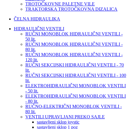
TROTOČKOVNE PALETNE VILE
TRAKTORSKA TROTOČKOVNA DIZALICA
ČELNA HIDRAULIKA
HIDRAULIČNI VENTILI
RUČNI MONOBLOK HIDRAULIČNI VENTILI -
50 lit.
RUČNI MONOBLOK HIDRAULIČNI VENTILI -
80 lit.
RUČNI MONOBLOK HIDRAULIČNI VENTILI -
120 lit.
RUČNI SEKCIJSKI HIDRAULIČNI VENTILI - 70
lit.
RUČNI SEKCIJSKI HIDRAULIČNI VENTILI - 100
lit.
ELEKTROHIDRAULIČNI MONOBLOK VENTILI
- 50 lit.
ELEKTROHIDRAULIČNI MONOBLOK VENTILI
- 80 lit.
RUČNO-ELEKTRIČNI MONOBLOK VENTILI -
80 lit.
VENTILI UPRAVLJANI PREKO SAJLE
sastavljeni sklop joystic
sastavljeni sklop 1 poz