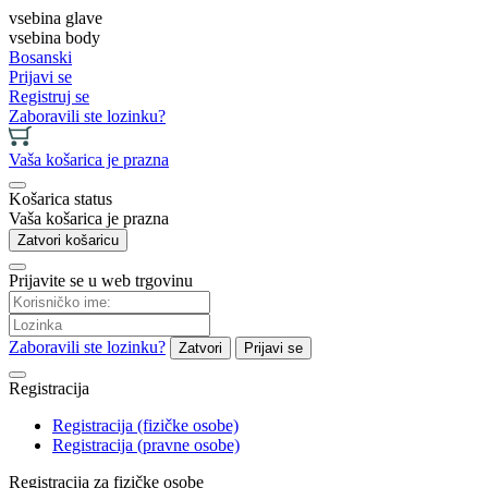
vsebina glave
vsebina body
Bosanski
Prijavi se
Registruj se
Zaboravili ste lozinku?
Vaša košarica je prazna
Košarica status
Vaša košarica je prazna
Zatvori košaricu
Prijavite se u web trgovinu
Zaboravili ste lozinku?
Zatvori
Prijavi se
Registracija
Registracija (fizičke osobe)
Registracija (pravne osobe)
Registracija za fizičke osobe