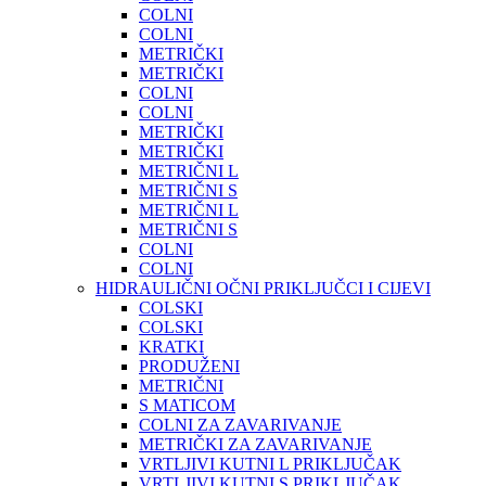
COLNI
COLNI
METRIČKI
METRIČKI
COLNI
COLNI
METRIČKI
METRIČKI
METRIČNI L
METRIČNI S
METRIČNI L
METRIČNI S
COLNI
COLNI
HIDRAULIČNI OČNI PRIKLJUČCI I CIJEVI
COLSKI
COLSKI
KRATKI
PRODUŽENI
METRIČNI
S MATICOM
COLNI ZA ZAVARIVANJE
METRIČKI ZA ZAVARIVANJE
VRTLJIVI KUTNI L PRIKLJUČAK
VRTLJIVI KUTNI S PRIKLJUČAK