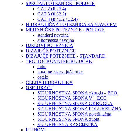
SPECIAL POTEZNICE - POLUGE
CAT 2 (fi 25,4)
CAT 3 (fi 32,2)
CAT 4 (fi 45,2 / 32,4)
HIDRAULIČNA POTEZNICA SA NAVOJEM
MEHANIČKE POTEZNICE - POLUGE
standard navojna
automatska navojna
DJELOVI POTEZNICA
DIZAJUČE POTEZNICE
DIZAJUČE POTEZNICE - STANDARD
TRO-TOČKOVNI PRIKLJUČAK
kuke
navojne rastezajuče ruke
ostalo
ČELNA HIDRAULIKA
OSIGURAČI
SIGURNOSTNA SPONA okrugla – ECO
SIGURNOSTNA SPONA V – ECO
SIGURNOSTNA SPONA OKRUGLA
SIGURNOSTNA SPONA POLUKRUŽNA
SIGURNOSTNA SPONA pojedinačna
SIGURNOSTNA SPONA dupla
SIGURNOSNA RASCIJEPKA
KLINOVI