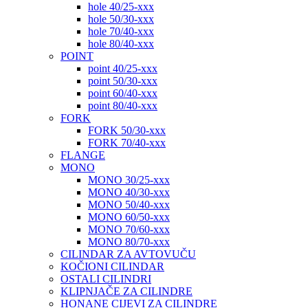
hole 40/25-xxx
hole 50/30-xxx
hole 70/40-xxx
hole 80/40-xxx
POINT
point 40/25-xxx
point 50/30-xxx
point 60/40-xxx
point 80/40-xxx
FORK
FORK 50/30-xxx
FORK 70/40-xxx
FLANGE
MONO
MONO 30/25-xxx
MONO 40/30-xxx
MONO 50/40-xxx
MONO 60/50-xxx
MONO 70/60-xxx
MONO 80/70-xxx
CILINDAR ZA AVTOVUČU
KOČIONI CILINDAR
OSTALI CILINDRI
KLIPNJAČE ZA CILINDRE
HONANE CIJEVI ZA CILINDRE