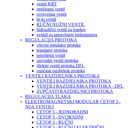
ventil KRT
preklopni ventil
overcentar ventil
hi-lo ventil
RUČNI NUŽNI VENTIL
hidraulični ventil za marker
ventili za upravljanje hidromotora
REGULACIJA PROTOKA
cijevni regulator protoka
regulator protoka
prioritetni ventil
razvodni ventil protoka
djeleni ventil protoka DFL
zupčasti razdjelnik protoka
VENTILI RAZDJELNIKA PROTOKA
VENTILI RAZDJELNIKA PROTOKA
VENTILI RAZDJELNIKA PROTOKA - DFL
ZUPČASTI RAZDJELNICI PROTOKA
REGULACIJA TLAKA
ELEKTROMAGNETSKI MODULAR CETOP 3 -
NG6 VENTILI
CETOP 3 - JEDNORADNI
CETOP 3 - DVORADNI
CETOP 3 - RUČNI
CETOP 3 - RUČNI I ELEKTRIČNI