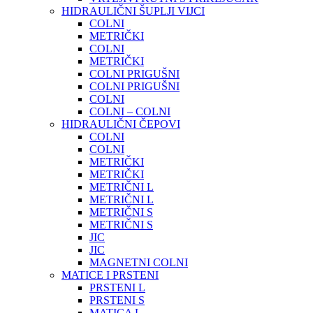
HIDRAULIČNI ŠUPLJI VIJCI
COLNI
METRIČKI
COLNI
METRIČKI
COLNI PRIGUŠNI
COLNI PRIGUŠNI
COLNI
COLNI – COLNI
HIDRAULIČNI ČEPOVI
COLNI
COLNI
METRIČKI
METRIČKI
METRIČNI L
METRIČNI L
METRIČNI S
METRIČNI S
JIC
JIC
MAGNETNI COLNI
MATICE I PRSTENI
PRSTENI L
PRSTENI S
MATICA L