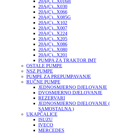
20A(C)...X016H
20A(C)...X030
20A(C)...X066
20A(C)...X085G
20A(C)...X102
20A(C)...X007
20A(C)...X224
20A(C)...X205
20A(C)...X086
20A(C)...X080
20A(C)...X201
PUMPA ZA TRAKTOR IMT
OSTALE PUMPE
NSZ PUMPE
PUMPE ZA PREPUMPAVANJE
RUČNE PUMPE
JEDNOSMJERNO DJELOVANJE
DVOSMJERNO DJELOVANJE
REZERVARI
JEDNOSMJERNO DJELOVANJE (
SAMOSTALNA )
UKAPČALICE
ISUZU
IVECO
MERCEDES