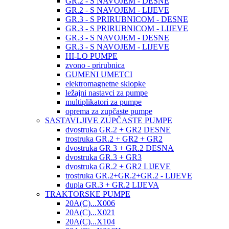
GR.2 - S NAVOJEM - DESNE
GR.2 - S NAVOJEM - LIJEVE
GR.3 - S PRIRUBNICOM - DESNE
GR.3 - S PRIRUBNICOM - LIJEVE
GR.3 - S NAVOJEM - DESNE
GR.3 - S NAVOJEM - LIJEVE
HI-LO PUMPE
zvono - prirubnica
GUMENI UMETCI
elektromagnetne sklopke
ležajni nastavci za pumpe
multiplikatori za pumpe
oprema za zupčaste pumpe
SASTAVLJIVE ZUPČASTE PUMPE
dvostruka GR.2 + GR2 DESNE
trostruka GR.2 + GR2 + GR2
dvostruka GR.3 + GR.2 DESNA
dvostruka GR.3 + GR3
dvostruka GR.2 + GR2 LIJEVE
trostruka GR.2+GR.2+GR.2 - LIJEVE
dupla GR.3 + GR.2 LIJEVA
TRAKTORSKE PUMPE
20A(C)...X006
20A(C)...X021
20A(C)...X104