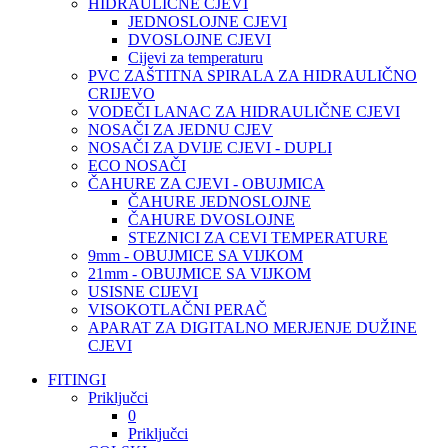
HIDRAULIČNE CJEVI
JEDNOSLOJNE CJEVI
DVOSLOJNE CJEVI
Cijevi za temperaturu
PVC ZAŠTITNA SPIRALA ZA HIDRAULIČNO
CRIJEVO
VODEČI LANAC ZA HIDRAULIČNE CJEVI
NOSAČI ZA JEDNU CJEV
NOSAČI ZA DVIJE CJEVI - DUPLI
ECO NOSAČI
ČAHURE ZA CJEVI - OBUJMICA
ČAHURE JEDNOSLOJNE
ČAHURE DVOSLOJNE
STEZNICI ZA CEVI TEMPERATURE
9mm - OBUJMICE SA VIJKOM
21mm - OBUJMICE SA VIJKOM
USISNE CIJEVI
VISOKOTLAČNI PERAČ
APARAT ZA DIGITALNO MERJENJE DUŽINE
CJEVI
FITINGI
Priključci
0
Priključci