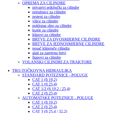
OPREMA ZA CILINDRE
privarivi priključki za cilindre
prirubnice za cilindre
prsteni za cilindre
vilice za cilindre
poklopac-dno za cilindre
kugle za cilindre
klipovi za cilindre
BRTVE ZA DVOSMJERNE CILINDRE
BRTVE ZA JEDNOSMJERNE CILINDRE
nosač klipnjače cilindra
alati za zamjenu brtvi
štapovi za cilindre
VOLANSKI CILINDRI ZA TRAKTORE
TRO-TOČKOVNA HIDRAULIKA
STANDARD POTEZNICE - POLUGE
CAT 1 (fi 19,2)
CAT 1 (fi 25,4)
CAT 1/2 (fi 19,2 / 25,4)
CAT 2 (fi 25,4)
AUTOMATSKE POTEZNICE - POLUGE
CAT 1 (fi 19,2)
CAT 2 (fi 25,4)
CAT 3 (fi 25,4 / 32,2)