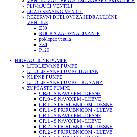
VENTILI ZA CJEPAČE I ŠUMARSKE PRIKOLICE
PLIVAJUČI VENTILI
LOAD SENSING VENTIL
REZERVNI DIJELOVI ZA HIDRAULIČNE
VENTILE
Z50
RUČKA ZA OZNAČIVANJE
poklopac ventila
Z80
P120
HIDRAULIČNE PUMPE
LITOLJEVANE PUMPE
LITOLJEVANE PUMPE ITALIAN
KLIPNE PUMPE
LITOLJEVANE PUMPE - BANANA
ZUPČASTE PUMPE
GR.0 - S NAVOJEM - DESNE
GR.0 - S NAVOJEM - LIJEVE
GR.1 - S PRIRUBNICOM - DESNE
GR.1 - S PRIRUBNICOM - LIJEVE
GR.1 - S NAVOJEM - DESNE
GR.1 - S NAVOJEM - LIJEVE
GR.2 - S PRIRUBNICOM - DESNE
GR.2 - S PRIRUBNICOM - LIJEVE