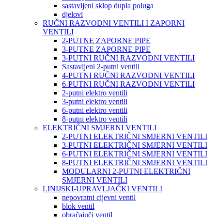
sastavljeni sklop dupla poluga
djelovi
RUČNI RAZVODNI VENTILI I ZAPORNI
VENTILI
2-PUTNE ZAPORNE PIPE
3-PUTNE ZAPORNE PIPE
3-PUTNI RUČNI RAZVODNI VENTILI
Sastavljeni 2-putni ventili
4-PUTNI RUČNI RAZVODNI VENTILI
6-PUTNI RUČNI RAZVODNI VENTILI
2-putni elektro ventili
3-putni elektro ventili
6-putni elektro ventili
8-putni elektro ventili
ELEKTRIČNI SMJERNI VENTILI
2-PUTNI ELEKTRIČNI SMJERNI VENTILI
3-PUTNI ELEKTRIČNI SMJERNI VENTILI
6-PUTNI ELEKTRIČNI SMJERNI VENTILI
8-PUTNI ELEKTRIČNI SMJERNI VENTILI
MODULARNI 2-PUTNI ELEKTRIČNI
SMJERNI VENTILI
LINIJSKI-UPRAVLJAČKI VENTILI
nepovratni cijevni ventil
blok ventil
obračajuči ventil