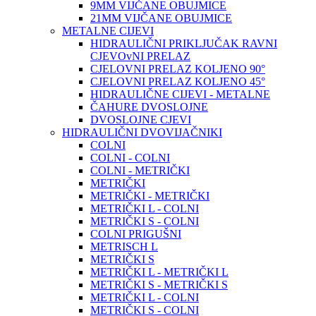
9MM VIJČANE OBUJMICE
21MM VIJČANE OBUJMICE
METALNE CIJEVI
HIDRAULIČNI PRIKLJUČAK RAVNI
CJEVOvNI PRELAZ
CJELOVNI PRELAZ KOLJENO 90°
CJELOVNI PRELAZ KOLJENO 45°
HIDRAULIČNE CIJEVI - METALNE
ČAHURE DVOSLOJNE
DVOSLOJNE CJEVI
HIDRAULIČNI DVOVIJAČNIKI
COLNI
COLNI - COLNI
COLNI - METRIČKI
METRIČKI
METRIČKI - METRIČKI
METRIČKI L - COLNI
METRIČKI S - COLNI
COLNI PRIGUŠNI
METRISCH L
METRIČKI S
METRIČKI L - METRIČKI L
METRIČKI S - METRIČKI S
METRIČKI L - COLNI
METRIČKI S - COLNI