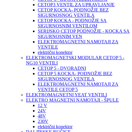
CETOP3 VENTIL ZA UPRAVLJANJE
CETOP KOCKA- PODNOŽJE BEZ
SIGURNOSNOG VENTILA
CETOP KOCKA - PODNOŽJE SA
SIGURNOSNIM VENTILOM
SERIJSKO CETOP PODNOŽJE - KOCKA SA
SIGURNOSNIM VEN
ELEKTROMAGNETNI NAMOTAJI ZA
VENTILE
električni konektor
ELEKTROMAGNETSKI MODULAR CETOP 5 -
NG10 VENTILI
CETOP 5 - DVORADNI
CETOP 5 KOCKA- PODNOŽJE BEZ
SIGURNOSNOG VENTILA
ELEKTROMAGNETNI NAMOTAJI ZA
VENTILE CETOP 5
ELEKTROMAGNETNI YEAT VENTILI
ELEKTRO MAGNETNI NAMOTAJI - ŠPULE
12 V
24V
48V
230V
električni konektor
DALJINSKE RUČICE