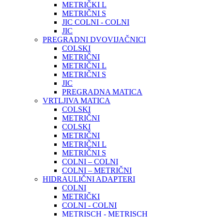
METRIČKI L
METRIČNI S
JIC COLNI - COLNI
JIC
PREGRADNI DVOVIJAČNICI
COLSKI
METRIČNI
METRIČNI L
METRIČNI S
JIC
PREGRADNA MATICA
VRTLJIVA MATICA
COLSKI
METRIČNI
COLSKI
METRIČNI
METRIČNI L
METRIČNI S
COLNI – COLNI
COLNI – METRIČNI
HIDRAULIČNI ADAPTERI
COLNI
METRIČKI
COLNI - COLNI
METRISCH - METRISCH