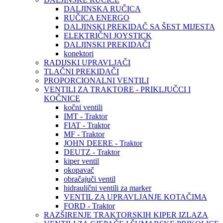
DALJINSKA RUČICA
RUČICA ENERGO
DALJINSKI PREKIDAČ SA ŠEST MIJESTA
ELEKTRIČNI JOYSTICK
DALJINSKI PREKIDAČI
konektori
RADIJSKI UPRAVLJAČI
TLAČNI PREKIDAČI
PROPORCIONALNI VENTILI
VENTILI ZA TRAKTORE - PRIKLJUČCI I
KOČNICE
kočni ventili
IMT - Traktor
FIAT - Traktor
MF - Traktor
JOHN DEERE - Traktor
DEUTZ - Traktor
kiper ventil
okopavač
obračajuči ventil
hidraulični ventili za marker
VENTIL ZA UPRAVLJANJE KOTAČIMA
FORD - Traktor
RAZŠIRENJE TRAKTORSKIH KIPER IZLAZA