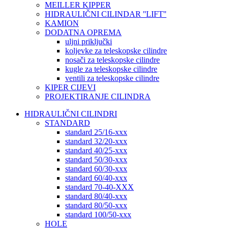
MEILLER KIPPER
HIDRAULIČNI CILINDAR ''LIFT''
KAMION
DODATNA OPREMA
uljni priključki
koljevke za teleskopske cilindre
nosači za teleskopske cilindre
kugle za teleskopske cilindre
ventili za teleskopske cilindre
KIPER CIJEVI
PROJEKTIRANJE CILINDRA
HIDRAULIČNI CILINDRI
STANDARD
standard 25/16-xxx
standard 32/20-xxx
standard 40/25-xxx
standard 50/30-xxx
standard 60/30-xxx
standard 60/40-xxx
standard 70-40-XXX
standard 80/40-xxx
standard 80/50-xxx
standard 100/50-xxx
HOLE