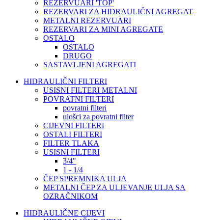
REZERVUARI 'TOP'
REZERVARI ZA HIDRAULIČNI AGREGAT
METALNI REZERVUARI
REZERVARI ZA MINI AGREGATE
OSTALO
OSTALO
DRUGO
SASTAVLJENI AGREGATI
HIDRAULIČNI FILTERI
USISNI FILTERI METALNI
POVRATNI FILTERI
povratni filteri
ulošci za povratni filter
CIJEVNI FILTERI
OSTALI FILTERI
FILTER TLAKA
USISNI FILTERI
3/4"
1 - 1/4
ČEP SPREMNIKA ULJA
METALNI ČEP ZA ULJEVANJE ULJA SA
OZRAČNIKOM
HIDRAULIČNE CIJEVI