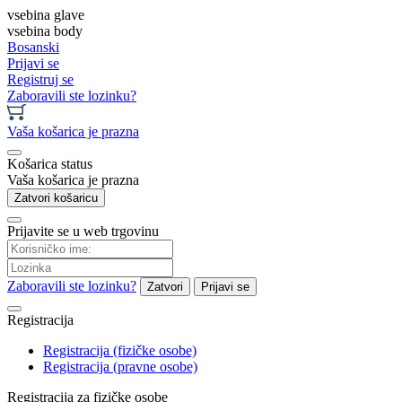
vsebina glave
vsebina body
Bosanski
Prijavi se
Registruj se
Zaboravili ste lozinku?
Vaša košarica je prazna
Košarica status
Vaša košarica je prazna
Zatvori košaricu
Prijavite se u web trgovinu
Zaboravili ste lozinku?
Zatvori
Prijavi se
Registracija
Registracija (fizičke osobe)
Registracija (pravne osobe)
Registracija za fizičke osobe