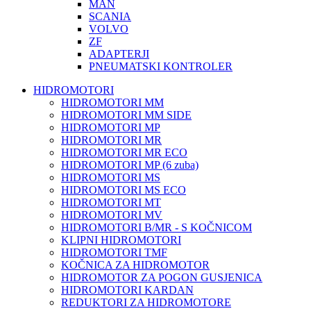
MAN
SCANIA
VOLVO
ZF
ADAPTERJI
PNEUMATSKI KONTROLER
HIDROMOTORI
HIDROMOTORI MM
HIDROMOTORI MM SIDE
HIDROMOTORI MP
HIDROMOTORI MR
HIDROMOTORI MR ECO
HIDROMOTORI MP (6 zuba)
HIDROMOTORI MS
HIDROMOTORI MS ECO
HIDROMOTORI MT
HIDROMOTORI MV
HIDROMOTORI B/MR - S KOČNICOM
KLIPNI HIDROMOTORI
HIDROMOTORI TMF
KOČNICA ZA HIDROMOTOR
HIDROMOTOR ZA POGON GUSJENICA
HIDROMOTORI KARDAN
REDUKTORI ZA HIDROMOTORE