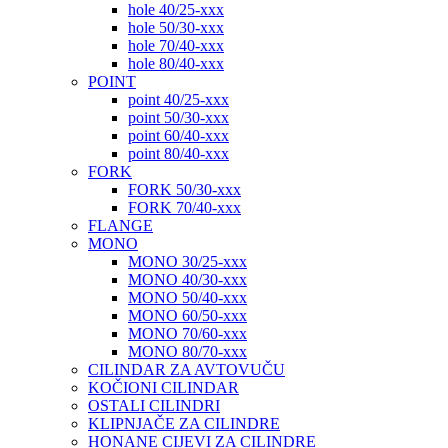
hole 40/25-xxx
hole 50/30-xxx
hole 70/40-xxx
hole 80/40-xxx
POINT
point 40/25-xxx
point 50/30-xxx
point 60/40-xxx
point 80/40-xxx
FORK
FORK 50/30-xxx
FORK 70/40-xxx
FLANGE
MONO
MONO 30/25-xxx
MONO 40/30-xxx
MONO 50/40-xxx
MONO 60/50-xxx
MONO 70/60-xxx
MONO 80/70-xxx
CILINDAR ZA AVTOVUČU
KOČIONI CILINDAR
OSTALI CILINDRI
KLIPNJAČE ZA CILINDRE
HONANE CIJEVI ZA CILINDRE