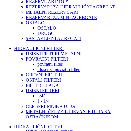
REZERVUARI 'TOP'
REZERVARI ZA HIDRAULIČNI AGREGAT
METALNI REZERVUARI
REZERVARI ZA MINI AGREGATE
OSTALO
OSTALO
DRUGO
SASTAVLJENI AGREGATI
HIDRAULIČNI FILTERI
USISNI FILTERI METALNI
POVRATNI FILTERI
povratni filteri
ulošci za povratni filter
CIJEVNI FILTERI
OSTALI FILTERI
FILTER TLAKA
USISNI FILTERI
3/4"
1 - 1/4
ČEP SPREMNIKA ULJA
METALNI ČEP ZA ULJEVANJE ULJA SA
OZRAČNIKOM
HIDRAULIČNE CIJEVI