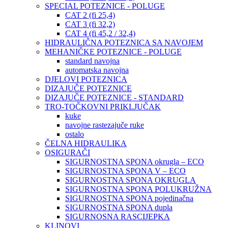
SPECIAL POTEZNICE - POLUGE
CAT 2 (fi 25,4)
CAT 3 (fi 32,2)
CAT 4 (fi 45,2 / 32,4)
HIDRAULIČNA POTEZNICA SA NAVOJEM
MEHANIČKE POTEZNICE - POLUGE
standard navojna
automatska navojna
DJELOVI POTEZNICA
DIZAJUČE POTEZNICE
DIZAJUČE POTEZNICE - STANDARD
TRO-TOČKOVNI PRIKLJUČAK
kuke
navojne rastezajuče ruke
ostalo
ČELNA HIDRAULIKA
OSIGURAČI
SIGURNOSTNA SPONA okrugla – ECO
SIGURNOSTNA SPONA V – ECO
SIGURNOSTNA SPONA OKRUGLA
SIGURNOSTNA SPONA POLUKRUŽNA
SIGURNOSTNA SPONA pojedinačna
SIGURNOSTNA SPONA dupla
SIGURNOSNA RASCIJEPKA
KLINOVI