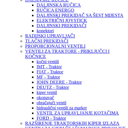
DALJINSKA RUČICA
RUČICA ENERGO
DALJINSKI PREKIDAČ SA ŠEST MIJESTA
ELEKTRIČNI JOYSTICK
DALJINSKI PREKIDAČI
konektori
RADIJSKI UPRAVLJAČI
TLAČNI PREKIDAČI
PROPORCIONALNI VENTILI
VENTILI ZA TRAKTORE - PRIKLJUČCI I
KOČNICE
kočni ventili
IMT - Traktor
FIAT - Traktor
MF - Traktor
JOHN DEERE - Traktor
DEUTZ - Traktor
kiper ventil
okopavač
obračajuči ventil
hidraulični ventili za marker
VENTIL ZA UPRAVLJANJE KOTAČIMA
FORD - Traktor
RAZŠIRENJE TRAKTORSKIH KIPER IZLAZA