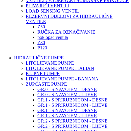
VENTILI ZA CJEPAČE I ŠUMARSKE PRIKOLICE
PLIVAJUČI VENTILI
LOAD SENSING VENTIL
REZERVNI DIJELOVI ZA HIDRAULIČNE
VENTILE
Z50
RUČKA ZA OZNAČIVANJE
poklopac ventila
Z80
P120
HIDRAULIČNE PUMPE
LITOLJEVANE PUMPE
LITOLJEVANE PUMPE ITALIAN
KLIPNE PUMPE
LITOLJEVANE PUMPE - BANANA
ZUPČASTE PUMPE
GR.0 - S NAVOJEM - DESNE
GR.0 - S NAVOJEM - LIJEVE
GR.1 - S PRIRUBNICOM - DESNE
GR.1 - S PRIRUBNICOM - LIJEVE
GR.1 - S NAVOJEM - DESNE
GR.1 - S NAVOJEM - LIJEVE
GR.2 - S PRIRUBNICOM - DESNE
GR.2 - S PRIRUBNICOM - LIJEVE