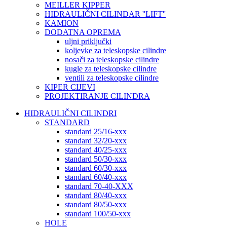
MEILLER KIPPER
HIDRAULIČNI CILINDAR ''LIFT''
KAMION
DODATNA OPREMA
uljni priključki
koljevke za teleskopske cilindre
nosači za teleskopske cilindre
kugle za teleskopske cilindre
ventili za teleskopske cilindre
KIPER CIJEVI
PROJEKTIRANJE CILINDRA
HIDRAULIČNI CILINDRI
STANDARD
standard 25/16-xxx
standard 32/20-xxx
standard 40/25-xxx
standard 50/30-xxx
standard 60/30-xxx
standard 60/40-xxx
standard 70-40-XXX
standard 80/40-xxx
standard 80/50-xxx
standard 100/50-xxx
HOLE