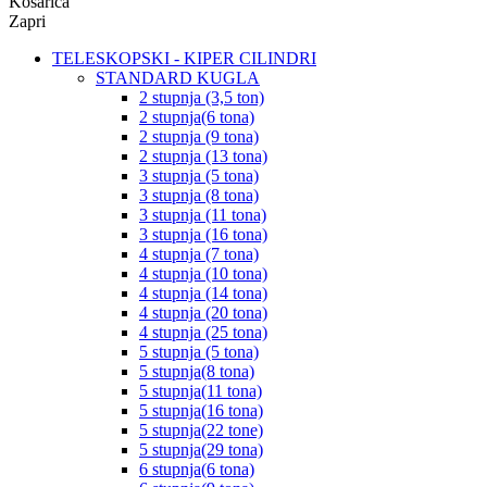
Košarica
Zapri
TELESKOPSKI - KIPER CILINDRI
STANDARD KUGLA
2 stupnja (3,5 ton)
2 stupnja(6 tona)
2 stupnja (9 tona)
2 stupnja (13 tona)
3 stupnja (5 tona)
3 stupnja (8 tona)
3 stupnja (11 tona)
3 stupnja (16 tona)
4 stupnja (7 tona)
4 stupnja (10 tona)
4 stupnja (14 tona)
4 stupnja (20 tona)
4 stupnja (25 tona)
5 stupnja (5 tona)
5 stupnja(8 tona)
5 stupnja(11 tona)
5 stupnja(16 tona)
5 stupnja(22 tone)
5 stupnja(29 tona)
6 stupnja(6 tona)