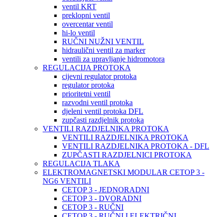
ventil KRT
preklopni ventil
overcentar ventil
hi-lo ventil
RUČNI NUŽNI VENTIL
hidraulični ventil za marker
ventili za upravljanje hidromotora
REGULACIJA PROTOKA
cijevni regulator protoka
regulator protoka
prioritetni ventil
razvodni ventil protoka
djeleni ventil protoka DFL
zupčasti razdjelnik protoka
VENTILI RAZDJELNIKA PROTOKA
VENTILI RAZDJELNIKA PROTOKA
VENTILI RAZDJELNIKA PROTOKA - DFL
ZUPČASTI RAZDJELNICI PROTOKA
REGULACIJA TLAKA
ELEKTROMAGNETSKI MODULAR CETOP 3 -
NG6 VENTILI
CETOP 3 - JEDNORADNI
CETOP 3 - DVORADNI
CETOP 3 - RUČNI
CETOP 3 - RUČNI I ELEKTRIČNI