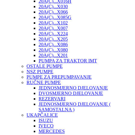
20A(C)...X016H
20A(C)...X030
20A(C)...X066
20A(C)...X085G
20A(C)...X102
20A(C)...X007
20A(C)...X224
20A(C)...X205
20A(C)...X086
20A(C)...X080
20A(C)...X201
PUMPA ZA TRAKTOR IMT
OSTALE PUMPE
NSZ PUMPE
PUMPE ZA PREPUMPAVANJE
RUČNE PUMPE
JEDNOSMJERNO DJELOVANJE
DVOSMJERNO DJELOVANJE
REZERVARI
JEDNOSMJERNO DJELOVANJE (
SAMOSTALNA )
UKAPČALICE
ISUZU
IVECO
MERCEDES