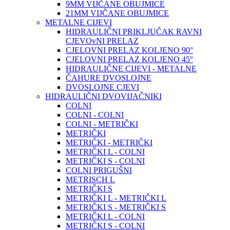
9MM VIJČANE OBUJMICE
21MM VIJČANE OBUJMICE
METALNE CIJEVI
HIDRAULIČNI PRIKLJUČAK RAVNI
CJEVOvNI PRELAZ
CJELOVNI PRELAZ KOLJENO 90°
CJELOVNI PRELAZ KOLJENO 45°
HIDRAULIČNE CIJEVI - METALNE
ČAHURE DVOSLOJNE
DVOSLOJNE CJEVI
HIDRAULIČNI DVOVIJAČNIKI
COLNI
COLNI - COLNI
COLNI - METRIČKI
METRIČKI
METRIČKI - METRIČKI
METRIČKI L - COLNI
METRIČKI S - COLNI
COLNI PRIGUŠNI
METRISCH L
METRIČKI S
METRIČKI L - METRIČKI L
METRIČKI S - METRIČKI S
METRIČKI L - COLNI
METRIČKI S - COLNI