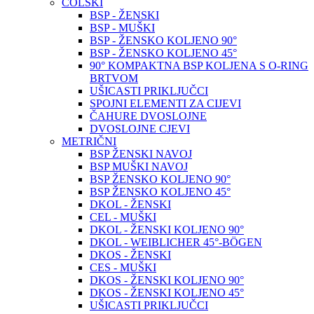
COLSKI
BSP - ŽENSKI
BSP - MUŠKI
BSP - ŽENSKO KOLJENO 90°
BSP - ŽENSKO KOLJENO 45°
90° KOMPAKTNA BSP KOLJENA S O-RING
BRTVOM
UŠICASTI PRIKLJUČCI
SPOJNI ELEMENTI ZA CIJEVI
ČAHURE DVOSLOJNE
DVOSLOJNE CJEVI
METRIČNI
BSP ŽENSKI NAVOJ
BSP MUŠKI NAVOJ
BSP ŽENSKO KOLJENO 90°
BSP ŽENSKO KOLJENO 45°
DKOL - ŽENSKI
CEL - MUŠKI
DKOL - ŽENSKI KOLJENO 90°
DKOL - WEIBLICHER 45°-BÖGEN
DKOS - ŽENSKI
CES - MUŠKI
DKOS - ŽENSKI KOLJENO 90°
DKOS - ŽENSKI KOLJENO 45°
UŠICASTI PRIKLJUČCI