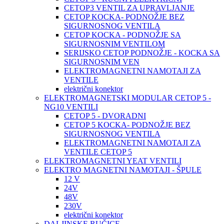
CETOP3 VENTIL ZA UPRAVLJANJE
CETOP KOCKA- PODNOŽJE BEZ
SIGURNOSNOG VENTILA
CETOP KOCKA - PODNOŽJE SA
SIGURNOSNIM VENTILOM
SERIJSKO CETOP PODNOŽJE - KOCKA SA
SIGURNOSNIM VEN
ELEKTROMAGNETNI NAMOTAJI ZA
VENTILE
električni konektor
ELEKTROMAGNETSKI MODULAR CETOP 5 -
NG10 VENTILI
CETOP 5 - DVORADNI
CETOP 5 KOCKA- PODNOŽJE BEZ
SIGURNOSNOG VENTILA
ELEKTROMAGNETNI NAMOTAJI ZA
VENTILE CETOP 5
ELEKTROMAGNETNI YEAT VENTILI
ELEKTRO MAGNETNI NAMOTAJI - ŠPULE
12 V
24V
48V
230V
električni konektor
DALJINSKE RUČICE