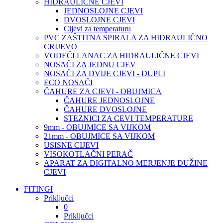
HIDRAULIČNE CJEVI
JEDNOSLOJNE CJEVI
DVOSLOJNE CJEVI
Cijevi za temperaturu
PVC ZAŠTITNA SPIRALA ZA HIDRAULIČNO
CRIJEVO
VODEČI LANAC ZA HIDRAULIČNE CJEVI
NOSAČI ZA JEDNU CJEV
NOSAČI ZA DVIJE CJEVI - DUPLI
ECO NOSAČI
ČAHURE ZA CJEVI - OBUJMICA
ČAHURE JEDNOSLOJNE
ČAHURE DVOSLOJNE
STEZNICI ZA CEVI TEMPERATURE
9mm - OBUJMICE SA VIJKOM
21mm - OBUJMICE SA VIJKOM
USISNE CIJEVI
VISOKOTLAČNI PERAČ
APARAT ZA DIGITALNO MERJENJE DUŽINE
CJEVI
FITINGI
Priključci
0
Priključci