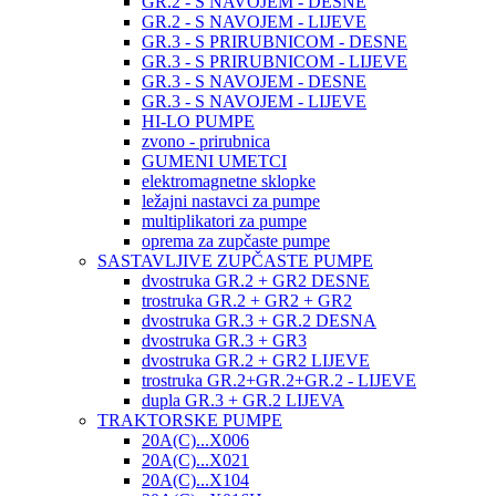
GR.2 - S NAVOJEM - DESNE
GR.2 - S NAVOJEM - LIJEVE
GR.3 - S PRIRUBNICOM - DESNE
GR.3 - S PRIRUBNICOM - LIJEVE
GR.3 - S NAVOJEM - DESNE
GR.3 - S NAVOJEM - LIJEVE
HI-LO PUMPE
zvono - prirubnica
GUMENI UMETCI
elektromagnetne sklopke
ležajni nastavci za pumpe
multiplikatori za pumpe
oprema za zupčaste pumpe
SASTAVLJIVE ZUPČASTE PUMPE
dvostruka GR.2 + GR2 DESNE
trostruka GR.2 + GR2 + GR2
dvostruka GR.3 + GR.2 DESNA
dvostruka GR.3 + GR3
dvostruka GR.2 + GR2 LIJEVE
trostruka GR.2+GR.2+GR.2 - LIJEVE
dupla GR.3 + GR.2 LIJEVA
TRAKTORSKE PUMPE
20A(C)...X006
20A(C)...X021
20A(C)...X104