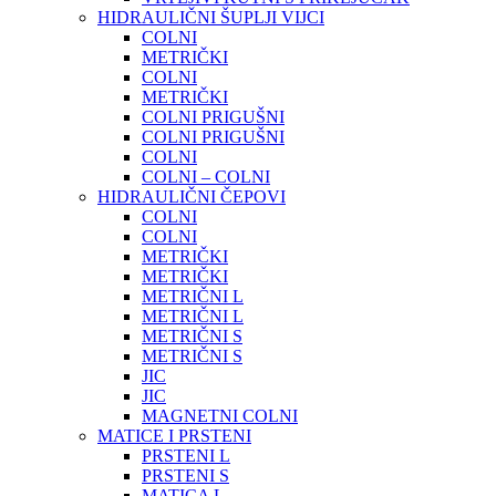
HIDRAULIČNI ŠUPLJI VIJCI
COLNI
METRIČKI
COLNI
METRIČKI
COLNI PRIGUŠNI
COLNI PRIGUŠNI
COLNI
COLNI – COLNI
HIDRAULIČNI ČEPOVI
COLNI
COLNI
METRIČKI
METRIČKI
METRIČNI L
METRIČNI L
METRIČNI S
METRIČNI S
JIC
JIC
MAGNETNI COLNI
MATICE I PRSTENI
PRSTENI L
PRSTENI S
MATICA L