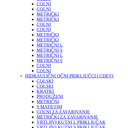
COLNI
COLNI
METRIČKI
METRIČKI
COLNI
COLNI
METRIČKI
METRIČKI
METRIČNI L
METRIČNI S
METRIČNI L
METRIČNI S
COLNI
COLNI
HIDRAULIČNI OČNI PRIKLJUČCI I CIJEVI
COLSKI
COLSKI
KRATKI
PRODUŽENI
METRIČNI
S MATICOM
COLNI ZA ZAVARIVANJE
METRIČKI ZA ZAVARIVANJE
VRTLJIVI KUTNI L PRIKLJUČAK
VRTLJIVI KUTNI S PRIKLJUČAK