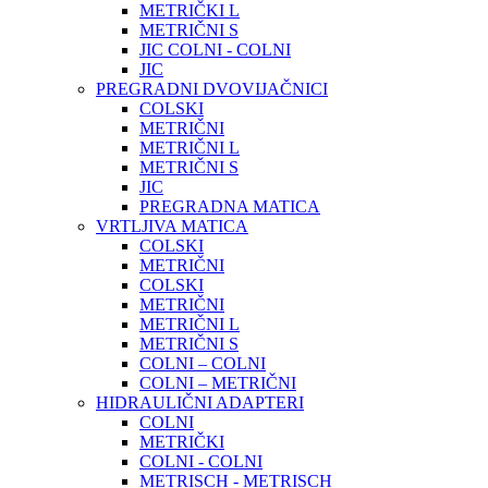
METRIČKI L
METRIČNI S
JIC COLNI - COLNI
JIC
PREGRADNI DVOVIJAČNICI
COLSKI
METRIČNI
METRIČNI L
METRIČNI S
JIC
PREGRADNA MATICA
VRTLJIVA MATICA
COLSKI
METRIČNI
COLSKI
METRIČNI
METRIČNI L
METRIČNI S
COLNI – COLNI
COLNI – METRIČNI
HIDRAULIČNI ADAPTERI
COLNI
METRIČKI
COLNI - COLNI
METRISCH - METRISCH