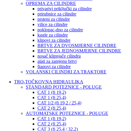
OPREMA ZA CILINDRE
privarivi priključki za cilindre
prirubnice za cilindre
prsteni za cilindre
vilice za cilindre
poklopac-dno za cilindre
kugle za cilindre
klipovi za cilindre
BRTVE ZA DVOSMJERNE CILINDRE
BRTVE ZA JEDNOSMJERNE CILINDRE
nosač klipnjače cilindra
alati za zamjenu brtvi
štapovi za cilindre
VOLANSKI CILINDRI ZA TRAKTORE
TRO-TOČKOVNA HIDRAULIKA
STANDARD POTEZNICE - POLUGE
CAT 1 (fi 19,2)
CAT 1 (fi 25,4)
CAT 1/2 (fi 19,2 / 25,4)
CAT 2 (fi 25,4)
AUTOMATSKE POTEZNICE - POLUGE
CAT 1 (fi 19,2)
CAT 2 (fi 25,4)
CAT 3 (fi 25,4 / 32,2)