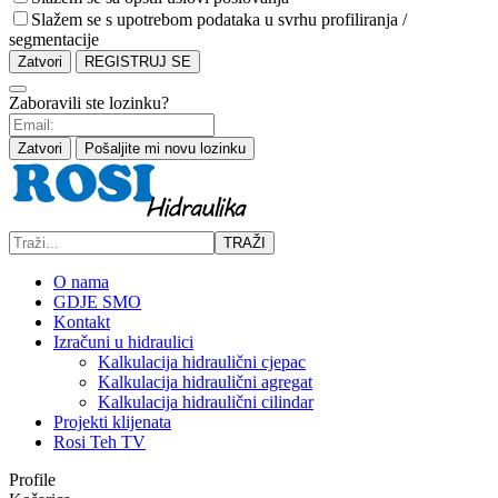
Slažem se s upotrebom podataka u svrhu profiliranja /
segmentacije
Zatvori
REGISTRUJ SE
Zaboravili ste lozinku?
Zatvori
Pošaljite mi novu lozinku
TRAŽI
O nama
GDJE SMO
Kontakt
Izračuni u hidraulici
Kalkulacija hidraulični cjepac
Kalkulacija hidraulični agregat
Kalkulacija hidraulični cilindar
Projekti klijenata
Rosi Teh TV
Profile