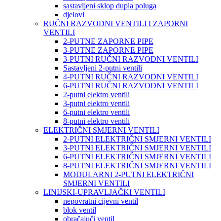
sastavljeni sklop dupla poluga
djelovi
RUČNI RAZVODNI VENTILI I ZAPORNI
VENTILI
2-PUTNE ZAPORNE PIPE
3-PUTNE ZAPORNE PIPE
3-PUTNI RUČNI RAZVODNI VENTILI
Sastavljeni 2-putni ventili
4-PUTNI RUČNI RAZVODNI VENTILI
6-PUTNI RUČNI RAZVODNI VENTILI
2-putni elektro ventili
3-putni elektro ventili
6-putni elektro ventili
8-putni elektro ventili
ELEKTRIČNI SMJERNI VENTILI
2-PUTNI ELEKTRIČNI SMJERNI VENTILI
3-PUTNI ELEKTRIČNI SMJERNI VENTILI
6-PUTNI ELEKTRIČNI SMJERNI VENTILI
8-PUTNI ELEKTRIČNI SMJERNI VENTILI
MODULARNI 2-PUTNI ELEKTRIČNI
SMJERNI VENTILI
LINIJSKI-UPRAVLJAČKI VENTILI
nepovratni cijevni ventil
blok ventil
obračajuči ventil