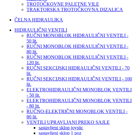
TROTOČKOVNE PALETNE VILE
TRAKTORSKA TROTOČKOVNA DIZALICA
ČELNA HIDRAULIKA
HIDRAULIČNI VENTILI
RUČNI MONOBLOK HIDRAULIČNI VENTILI -
50 lit.
RUČNI MONOBLOK HIDRAULIČNI VENTILI -
80 lit.
RUČNI MONOBLOK HIDRAULIČNI VENTILI -
120 lit.
RUČNI SEKCIJSKI HIDRAULIČNI VENTILI - 70
lit.
RUČNI SEKCIJSKI HIDRAULIČNI VENTILI - 100
lit.
ELEKTROHIDRAULIČNI MONOBLOK VENTILI
- 50 lit.
ELEKTROHIDRAULIČNI MONOBLOK VENTILI
- 80 lit.
RUČNO-ELEKTRIČNI MONOBLOK VENTILI -
80 lit.
VENTILI UPRAVLJANI PREKO SAJLE
sastavljeni sklop joystic
sastavljeni sklop 1 poz