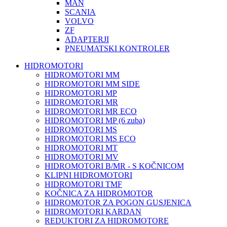
MAN
SCANIA
VOLVO
ZF
ADAPTERJI
PNEUMATSKI KONTROLER
HIDROMOTORI
HIDROMOTORI MM
HIDROMOTORI MM SIDE
HIDROMOTORI MP
HIDROMOTORI MR
HIDROMOTORI MR ECO
HIDROMOTORI MP (6 zuba)
HIDROMOTORI MS
HIDROMOTORI MS ECO
HIDROMOTORI MT
HIDROMOTORI MV
HIDROMOTORI B/MR - S KOČNICOM
KLIPNI HIDROMOTORI
HIDROMOTORI TMF
KOČNICA ZA HIDROMOTOR
HIDROMOTOR ZA POGON GUSJENICA
HIDROMOTORI KARDAN
REDUKTORI ZA HIDROMOTORE