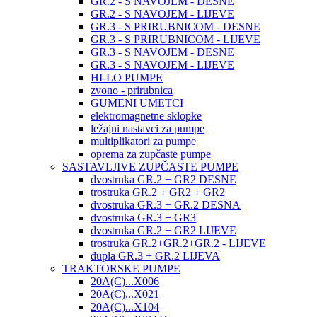
GR.2 - S NAVOJEM - DESNE
GR.2 - S NAVOJEM - LIJEVE
GR.3 - S PRIRUBNICOM - DESNE
GR.3 - S PRIRUBNICOM - LIJEVE
GR.3 - S NAVOJEM - DESNE
GR.3 - S NAVOJEM - LIJEVE
HI-LO PUMPE
zvono - prirubnica
GUMENI UMETCI
elektromagnetne sklopke
ležajni nastavci za pumpe
multiplikatori za pumpe
oprema za zupčaste pumpe
SASTAVLJIVE ZUPČASTE PUMPE
dvostruka GR.2 + GR2 DESNE
trostruka GR.2 + GR2 + GR2
dvostruka GR.3 + GR.2 DESNA
dvostruka GR.3 + GR3
dvostruka GR.2 + GR2 LIJEVE
trostruka GR.2+GR.2+GR.2 - LIJEVE
dupla GR.3 + GR.2 LIJEVA
TRAKTORSKE PUMPE
20A(C)...X006
20A(C)...X021
20A(C)...X104