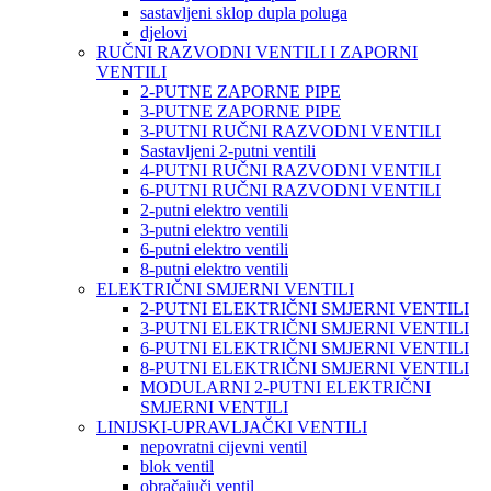
sastavljeni sklop dupla poluga
djelovi
RUČNI RAZVODNI VENTILI I ZAPORNI
VENTILI
2-PUTNE ZAPORNE PIPE
3-PUTNE ZAPORNE PIPE
3-PUTNI RUČNI RAZVODNI VENTILI
Sastavljeni 2-putni ventili
4-PUTNI RUČNI RAZVODNI VENTILI
6-PUTNI RUČNI RAZVODNI VENTILI
2-putni elektro ventili
3-putni elektro ventili
6-putni elektro ventili
8-putni elektro ventili
ELEKTRIČNI SMJERNI VENTILI
2-PUTNI ELEKTRIČNI SMJERNI VENTILI
3-PUTNI ELEKTRIČNI SMJERNI VENTILI
6-PUTNI ELEKTRIČNI SMJERNI VENTILI
8-PUTNI ELEKTRIČNI SMJERNI VENTILI
MODULARNI 2-PUTNI ELEKTRIČNI
SMJERNI VENTILI
LINIJSKI-UPRAVLJAČKI VENTILI
nepovratni cijevni ventil
blok ventil
obračajuči ventil