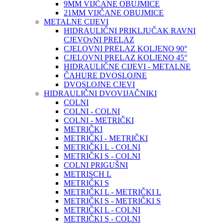
9MM VIJČANE OBUJMICE
21MM VIJČANE OBUJMICE
METALNE CIJEVI
HIDRAULIČNI PRIKLJUČAK RAVNI
CJEVOvNI PRELAZ
CJELOVNI PRELAZ KOLJENO 90°
CJELOVNI PRELAZ KOLJENO 45°
HIDRAULIČNE CIJEVI - METALNE
ČAHURE DVOSLOJNE
DVOSLOJNE CJEVI
HIDRAULIČNI DVOVIJAČNIKI
COLNI
COLNI - COLNI
COLNI - METRIČKI
METRIČKI
METRIČKI - METRIČKI
METRIČKI L - COLNI
METRIČKI S - COLNI
COLNI PRIGUŠNI
METRISCH L
METRIČKI S
METRIČKI L - METRIČKI L
METRIČKI S - METRIČKI S
METRIČKI L - COLNI
METRIČKI S - COLNI