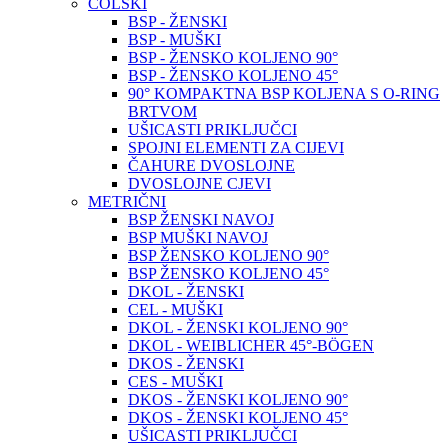
COLSKI
BSP - ŽENSKI
BSP - MUŠKI
BSP - ŽENSKO KOLJENO 90°
BSP - ŽENSKO KOLJENO 45°
90° KOMPAKTNA BSP KOLJENA S O-RING
BRTVOM
UŠICASTI PRIKLJUČCI
SPOJNI ELEMENTI ZA CIJEVI
ČAHURE DVOSLOJNE
DVOSLOJNE CJEVI
METRIČNI
BSP ŽENSKI NAVOJ
BSP MUŠKI NAVOJ
BSP ŽENSKO KOLJENO 90°
BSP ŽENSKO KOLJENO 45°
DKOL - ŽENSKI
CEL - MUŠKI
DKOL - ŽENSKI KOLJENO 90°
DKOL - WEIBLICHER 45°-BÖGEN
DKOS - ŽENSKI
CES - MUŠKI
DKOS - ŽENSKI KOLJENO 90°
DKOS - ŽENSKI KOLJENO 45°
UŠICASTI PRIKLJUČCI