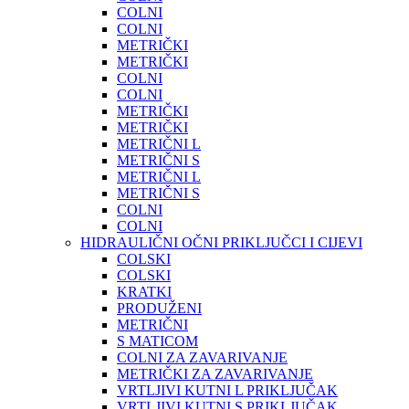
COLNI
COLNI
METRIČKI
METRIČKI
COLNI
COLNI
METRIČKI
METRIČKI
METRIČNI L
METRIČNI S
METRIČNI L
METRIČNI S
COLNI
COLNI
HIDRAULIČNI OČNI PRIKLJUČCI I CIJEVI
COLSKI
COLSKI
KRATKI
PRODUŽENI
METRIČNI
S MATICOM
COLNI ZA ZAVARIVANJE
METRIČKI ZA ZAVARIVANJE
VRTLJIVI KUTNI L PRIKLJUČAK
VRTLJIVI KUTNI S PRIKLJUČAK