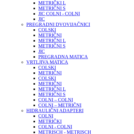
METRIČKI L
METRIČNI S
JIC COLNI - COLNI
JIC
PREGRADNI DVOVIJAČNICI
COLSKI
METRIČNI
METRIČNI L
METRIČNI S
JIC
PREGRADNA MATICA
VRTLJIVA MATICA
COLSKI
METRIČNI
COLSKI
METRIČNI
METRIČNI L
METRIČNI S
COLNI – COLNI
COLNI – METRIČNI
HIDRAULIČNI ADAPTERI
COLNI
METRIČKI
COLNI - COLNI
METRISCH - METRISCH