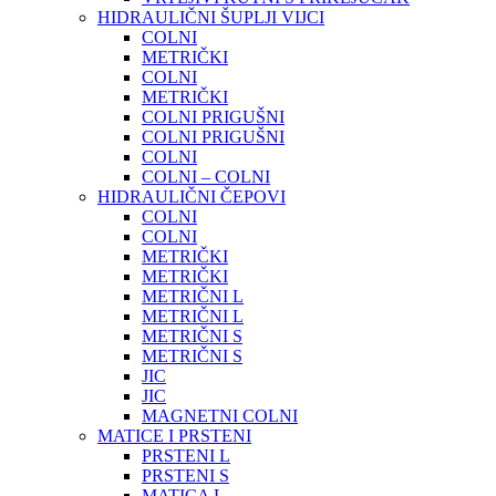
HIDRAULIČNI ŠUPLJI VIJCI
COLNI
METRIČKI
COLNI
METRIČKI
COLNI PRIGUŠNI
COLNI PRIGUŠNI
COLNI
COLNI – COLNI
HIDRAULIČNI ČEPOVI
COLNI
COLNI
METRIČKI
METRIČKI
METRIČNI L
METRIČNI L
METRIČNI S
METRIČNI S
JIC
JIC
MAGNETNI COLNI
MATICE I PRSTENI
PRSTENI L
PRSTENI S
MATICA L