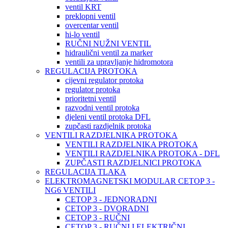
ventil KRT
preklopni ventil
overcentar ventil
hi-lo ventil
RUČNI NUŽNI VENTIL
hidraulični ventil za marker
ventili za upravljanje hidromotora
REGULACIJA PROTOKA
cijevni regulator protoka
regulator protoka
prioritetni ventil
razvodni ventil protoka
djeleni ventil protoka DFL
zupčasti razdjelnik protoka
VENTILI RAZDJELNIKA PROTOKA
VENTILI RAZDJELNIKA PROTOKA
VENTILI RAZDJELNIKA PROTOKA - DFL
ZUPČASTI RAZDJELNICI PROTOKA
REGULACIJA TLAKA
ELEKTROMAGNETSKI MODULAR CETOP 3 -
NG6 VENTILI
CETOP 3 - JEDNORADNI
CETOP 3 - DVORADNI
CETOP 3 - RUČNI
CETOP 3 - RUČNI I ELEKTRIČNI