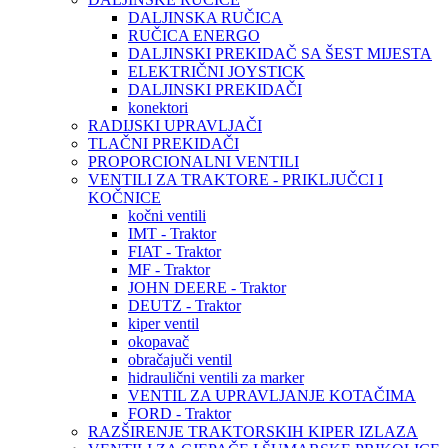
DALJINSKA RUČICA
RUČICA ENERGO
DALJINSKI PREKIDAČ SA ŠEST MIJESTA
ELEKTRIČNI JOYSTICK
DALJINSKI PREKIDAČI
konektori
RADIJSKI UPRAVLJAČI
TLAČNI PREKIDAČI
PROPORCIONALNI VENTILI
VENTILI ZA TRAKTORE - PRIKLJUČCI I
KOČNICE
kočni ventili
IMT - Traktor
FIAT - Traktor
MF - Traktor
JOHN DEERE - Traktor
DEUTZ - Traktor
kiper ventil
okopavač
obračajuči ventil
hidraulični ventili za marker
VENTIL ZA UPRAVLJANJE KOTAČIMA
FORD - Traktor
RAZŠIRENJE TRAKTORSKIH KIPER IZLAZA