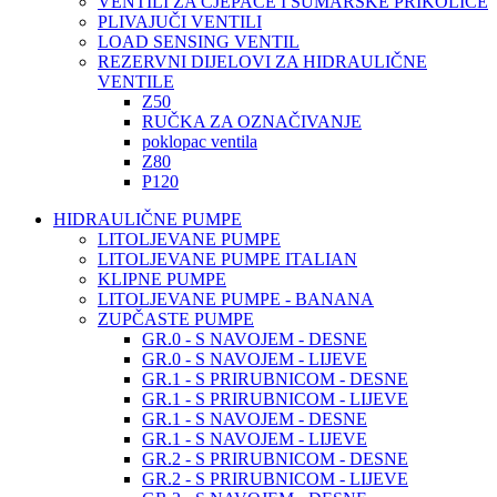
VENTILI ZA CJEPAČE I ŠUMARSKE PRIKOLICE
PLIVAJUČI VENTILI
LOAD SENSING VENTIL
REZERVNI DIJELOVI ZA HIDRAULIČNE
VENTILE
Z50
RUČKA ZA OZNAČIVANJE
poklopac ventila
Z80
P120
HIDRAULIČNE PUMPE
LITOLJEVANE PUMPE
LITOLJEVANE PUMPE ITALIAN
KLIPNE PUMPE
LITOLJEVANE PUMPE - BANANA
ZUPČASTE PUMPE
GR.0 - S NAVOJEM - DESNE
GR.0 - S NAVOJEM - LIJEVE
GR.1 - S PRIRUBNICOM - DESNE
GR.1 - S PRIRUBNICOM - LIJEVE
GR.1 - S NAVOJEM - DESNE
GR.1 - S NAVOJEM - LIJEVE
GR.2 - S PRIRUBNICOM - DESNE
GR.2 - S PRIRUBNICOM - LIJEVE