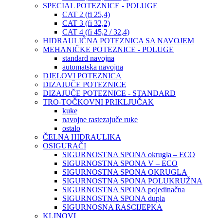
SPECIAL POTEZNICE - POLUGE
CAT 2 (fi 25,4)
CAT 3 (fi 32,2)
CAT 4 (fi 45,2 / 32,4)
HIDRAULIČNA POTEZNICA SA NAVOJEM
MEHANIČKE POTEZNICE - POLUGE
standard navojna
automatska navojna
DJELOVI POTEZNICA
DIZAJUČE POTEZNICE
DIZAJUČE POTEZNICE - STANDARD
TRO-TOČKOVNI PRIKLJUČAK
kuke
navojne rastezajuče ruke
ostalo
ČELNA HIDRAULIKA
OSIGURAČI
SIGURNOSTNA SPONA okrugla – ECO
SIGURNOSTNA SPONA V – ECO
SIGURNOSTNA SPONA OKRUGLA
SIGURNOSTNA SPONA POLUKRUŽNA
SIGURNOSTNA SPONA pojedinačna
SIGURNOSTNA SPONA dupla
SIGURNOSNA RASCIJEPKA
KLINOVI