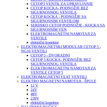
CETOP3 VENTIL ZA UPRAVLJANJE
CETOP KOCKA- PODNOŽJE BEZ
SIGURNOSNOG VENTILA
CETOP KOCKA - PODNOŽJE SA
SIGURNOSNIM VENTILOM
SERIJSKO CETOP PODNOŽJE - KOCKA SA
SIGURNOSNIM VEN
ELEKTROMAGNETNI NAMOTAJI ZA
VENTILE
električni konektor
ELEKTROMAGNETSKI MODULAR CETOP 5 -
NG10 VENTILI
CETOP 5 - DVORADNI
CETOP 5 KOCKA- PODNOŽJE BEZ
SIGURNOSNOG VENTILA
ELEKTROMAGNETNI NAMOTAJI ZA
VENTILE CETOP 5
ELEKTROMAGNETNI YEAT VENTILI
ELEKTRO MAGNETNI NAMOTAJI - ŠPULE
12 V
24V
48V
230V
električni konektor
DALJINSKE RUČICE