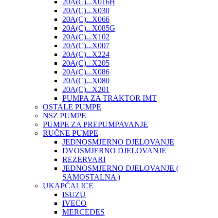
20A(C)...X016H
20A(C)...X030
20A(C)...X066
20A(C)...X085G
20A(C)...X102
20A(C)...X007
20A(C)...X224
20A(C)...X205
20A(C)...X086
20A(C)...X080
20A(C)...X201
PUMPA ZA TRAKTOR IMT
OSTALE PUMPE
NSZ PUMPE
PUMPE ZA PREPUMPAVANJE
RUČNE PUMPE
JEDNOSMJERNO DJELOVANJE
DVOSMJERNO DJELOVANJE
REZERVARI
JEDNOSMJERNO DJELOVANJE (
SAMOSTALNA )
UKAPČALICE
ISUZU
IVECO
MERCEDES