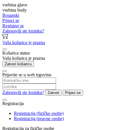
vsebina glave
vsebina body
Bosanski
Prijavi se
Registruj se
Zaboravili ste lozinku?
Vaša košarica je prazna
Košarica status
Vaša košarica je prazna
Zatvori košaricu
Prijavite se u web trgovinu
Zaboravili ste lozinku?
Zatvori
Prijavi se
Registracija
Registracija (fizičke osobe)
Registracija (pravne osobe)
Registracija za fizičke osobe