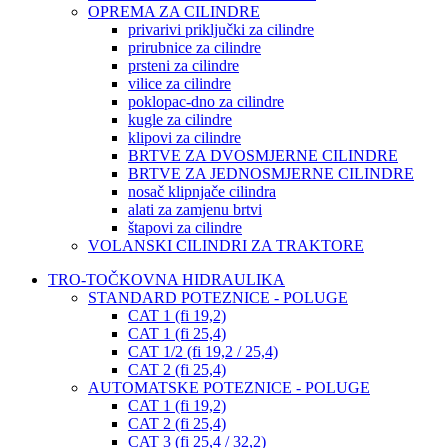
OPREMA ZA CILINDRE
privarivi priključki za cilindre
prirubnice za cilindre
prsteni za cilindre
vilice za cilindre
poklopac-dno za cilindre
kugle za cilindre
klipovi za cilindre
BRTVE ZA DVOSMJERNE CILINDRE
BRTVE ZA JEDNOSMJERNE CILINDRE
nosač klipnjače cilindra
alati za zamjenu brtvi
štapovi za cilindre
VOLANSKI CILINDRI ZA TRAKTORE
TRO-TOČKOVNA HIDRAULIKA
STANDARD POTEZNICE - POLUGE
CAT 1 (fi 19,2)
CAT 1 (fi 25,4)
CAT 1/2 (fi 19,2 / 25,4)
CAT 2 (fi 25,4)
AUTOMATSKE POTEZNICE - POLUGE
CAT 1 (fi 19,2)
CAT 2 (fi 25,4)
CAT 3 (fi 25,4 / 32,2)