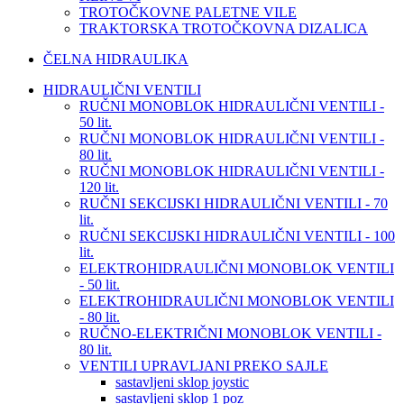
TROTOČKOVNE PALETNE VILE
TRAKTORSKA TROTOČKOVNA DIZALICA
ČELNA HIDRAULIKA
HIDRAULIČNI VENTILI
RUČNI MONOBLOK HIDRAULIČNI VENTILI -
50 lit.
RUČNI MONOBLOK HIDRAULIČNI VENTILI -
80 lit.
RUČNI MONOBLOK HIDRAULIČNI VENTILI -
120 lit.
RUČNI SEKCIJSKI HIDRAULIČNI VENTILI - 70
lit.
RUČNI SEKCIJSKI HIDRAULIČNI VENTILI - 100
lit.
ELEKTROHIDRAULIČNI MONOBLOK VENTILI
- 50 lit.
ELEKTROHIDRAULIČNI MONOBLOK VENTILI
- 80 lit.
RUČNO-ELEKTRIČNI MONOBLOK VENTILI -
80 lit.
VENTILI UPRAVLJANI PREKO SAJLE
sastavljeni sklop joystic
sastavljeni sklop 1 poz