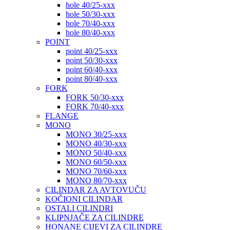
hole 40/25-xxx
hole 50/30-xxx
hole 70/40-xxx
hole 80/40-xxx
POINT
point 40/25-xxx
point 50/30-xxx
point 60/40-xxx
point 80/40-xxx
FORK
FORK 50/30-xxx
FORK 70/40-xxx
FLANGE
MONO
MONO 30/25-xxx
MONO 40/30-xxx
MONO 50/40-xxx
MONO 60/50-xxx
MONO 70/60-xxx
MONO 80/70-xxx
CILINDAR ZA AVTOVUČU
KOČIONI CILINDAR
OSTALI CILINDRI
KLIPNJAČE ZA CILINDRE
HONANE CIJEVI ZA CILINDRE