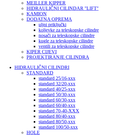
MEILLER KIPPER
HIDRAULIČNI CILINDAR ''LIFT''
KAMION
DODATNA OPREMA
uljni priključki
koljevke za teleskopske cilindre
nosači za teleskopske cilindre
kugle za teleskopske cilindre
ventili za teleskopske cilindre
KIPER CIJEVI
PROJEKTIRANJE CILINDRA
HIDRAULIČNI CILINDRI
STANDARD
standard 25/16-xxx
standard 32/20-xxx
standard 40/25-xxx
standard 50/30-xxx
standard 60/30-xxx
standard 60/40-xxx
standard 70-40-XXX
standard 80/40-xxx
standard 80/50-xxx
standard 100/50-xxx
HOLE