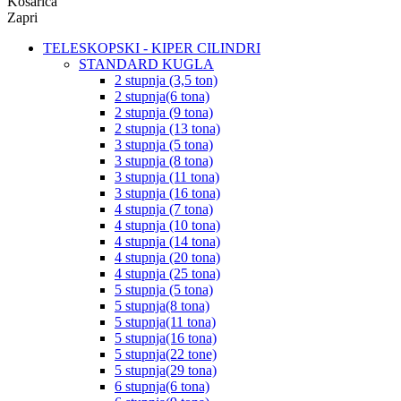
Košarica
Zapri
TELESKOPSKI - KIPER CILINDRI
STANDARD KUGLA
2 stupnja (3,5 ton)
2 stupnja(6 tona)
2 stupnja (9 tona)
2 stupnja (13 tona)
3 stupnja (5 tona)
3 stupnja (8 tona)
3 stupnja (11 tona)
3 stupnja (16 tona)
4 stupnja (7 tona)
4 stupnja (10 tona)
4 stupnja (14 tona)
4 stupnja (20 tona)
4 stupnja (25 tona)
5 stupnja (5 tona)
5 stupnja(8 tona)
5 stupnja(11 tona)
5 stupnja(16 tona)
5 stupnja(22 tone)
5 stupnja(29 tona)
6 stupnja(6 tona)