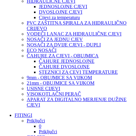
HIDRAULIČNE CJEVI
JEDNOSLOJNE CJEVI
DVOSLOJNE CJEVI
Cijevi za temperaturu
PVC ZAŠTITNA SPIRALA ZA HIDRAULIČNO
CRIJEVO
VODEČI LANAC ZA HIDRAULIČNE CJEVI
NOSAČI ZA JEDNU CJEV
NOSAČI ZA DVIJE CJEVI - DUPLI
ECO NOSAČI
ČAHURE ZA CJEVI - OBUJMICA
ČAHURE JEDNOSLOJNE
ČAHURE DVOSLOJNE
STEZNICI ZA CEVI TEMPERATURE
9mm - OBUJMICE SA VIJKOM
21mm - OBUJMICE SA VIJKOM
USISNE CIJEVI
VISOKOTLAČNI PERAČ
APARAT ZA DIGITALNO MERJENJE DUŽINE
CJEVI
FITINGI
Priključci
0
Priključci