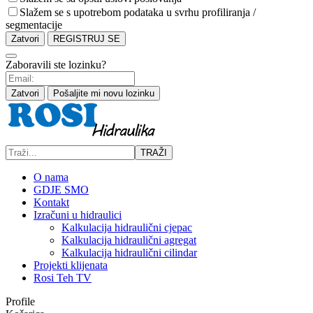
Slažem se s upotrebom podataka u svrhu profiliranja /
segmentacije
Zatvori
REGISTRUJ SE
Zaboravili ste lozinku?
Zatvori
Pošaljite mi novu lozinku
TRAŽI
O nama
GDJE SMO
Kontakt
Izračuni u hidraulici
Kalkulacija hidraulični cjepac
Kalkulacija hidraulični agregat
Kalkulacija hidraulični cilindar
Projekti klijenata
Rosi Teh TV
Profile