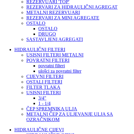
REZERVUARI 'TOP'
REZERVARI ZA HIDRAULIČNI AGREGAT
METALNI REZERVUARI
REZERVARI ZA MINI AGREGATE
OSTALO
OSTALO
DRUGO
SASTAVLJENI AGREGATI
HIDRAULIČNI FILTERI
USISNI FILTERI METALNI
POVRATNI FILTERI
povratni filteri
ulošci za povratni filter
CIJEVNI FILTERI
OSTALI FILTERI
FILTER TLAKA
USISNI FILTERI
3/4"
1 - 1/4
ČEP SPREMNIKA ULJA
METALNI ČEP ZA ULJEVANJE ULJA SA
OZRAČNIKOM
HIDRAULIČNE CIJEVI