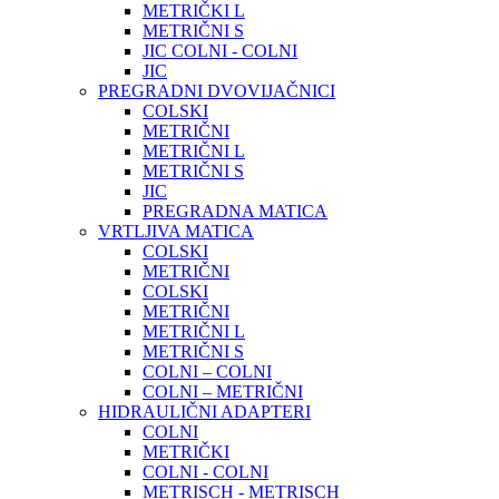
METRIČKI L
METRIČNI S
JIC COLNI - COLNI
JIC
PREGRADNI DVOVIJAČNICI
COLSKI
METRIČNI
METRIČNI L
METRIČNI S
JIC
PREGRADNA MATICA
VRTLJIVA MATICA
COLSKI
METRIČNI
COLSKI
METRIČNI
METRIČNI L
METRIČNI S
COLNI – COLNI
COLNI – METRIČNI
HIDRAULIČNI ADAPTERI
COLNI
METRIČKI
COLNI - COLNI
METRISCH - METRISCH