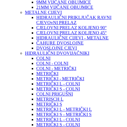
9MM VIJČANE OBUJMICE
21MM VIJČANE OBUJMICE
METALNE CIJEVI
HIDRAULIČNI PRIKLJUČAK RAVNI
CJEVOvNI PRELAZ
CJELOVNI PRELAZ KOLJENO 90°
CJELOVNI PRELAZ KOLJENO 45°
HIDRAULIČNE CIJEVI - METALNE
ČAHURE DVOSLOJNE
DVOSLOJNE CJEVI
HIDRAULIČNI DVOVIJAČNIKI
COLNI
COLNI - COLNI
COLNI - METRIČKI
METRIČKI
METRIČKI - METRIČKI
METRIČKI L - COLNI
METRIČKI S - COLNI
COLNI PRIGUŠNI
METRISCH L
METRIČKI S
METRIČKI L - METRIČKI L
METRIČKI S - METRIČKI S
METRIČKI L - COLNI
METRIČKI S - COLNI