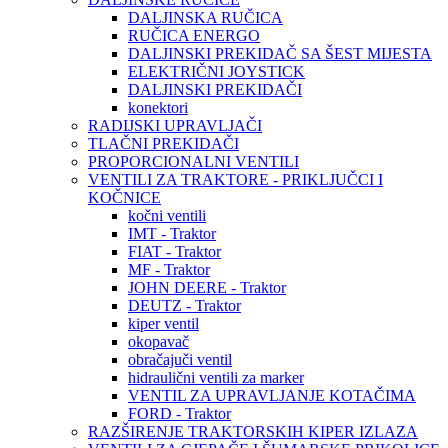
DALJINSKA RUČICA
RUČICA ENERGO
DALJINSKI PREKIDAČ SA ŠEST MIJESTA
ELEKTRIČNI JOYSTICK
DALJINSKI PREKIDAČI
konektori
RADIJSKI UPRAVLJAČI
TLAČNI PREKIDAČI
PROPORCIONALNI VENTILI
VENTILI ZA TRAKTORE - PRIKLJUČCI I
KOČNICE
kočni ventili
IMT - Traktor
FIAT - Traktor
MF - Traktor
JOHN DEERE - Traktor
DEUTZ - Traktor
kiper ventil
okopavač
obračajuči ventil
hidraulični ventili za marker
VENTIL ZA UPRAVLJANJE KOTAČIMA
FORD - Traktor
RAZŠIRENJE TRAKTORSKIH KIPER IZLAZA