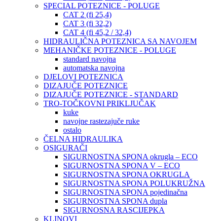
SPECIAL POTEZNICE - POLUGE
CAT 2 (fi 25,4)
CAT 3 (fi 32,2)
CAT 4 (fi 45,2 / 32,4)
HIDRAULIČNA POTEZNICA SA NAVOJEM
MEHANIČKE POTEZNICE - POLUGE
standard navojna
automatska navojna
DJELOVI POTEZNICA
DIZAJUČE POTEZNICE
DIZAJUČE POTEZNICE - STANDARD
TRO-TOČKOVNI PRIKLJUČAK
kuke
navojne rastezajuče ruke
ostalo
ČELNA HIDRAULIKA
OSIGURAČI
SIGURNOSTNA SPONA okrugla – ECO
SIGURNOSTNA SPONA V – ECO
SIGURNOSTNA SPONA OKRUGLA
SIGURNOSTNA SPONA POLUKRUŽNA
SIGURNOSTNA SPONA pojedinačna
SIGURNOSTNA SPONA dupla
SIGURNOSNA RASCIJEPKA
KLINOVI