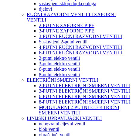
sastavljeni sklop dupla poluga
djelovi
RUČNI RAZVODNI VENTILI I ZAPORNI
VENTILI
2-PUTNE ZAPORNE PIPE
3-PUTNE ZAPORNE PIPE
3-PUTNI RUČNI RAZVODNI VENTILI
Sastavljeni 2-putni ventili
4-PUTNI RUČNI RAZVODNI VENTILI
6-PUTNI RUČNI RAZVODNI VENTILI
2-putni elektro ventili
3-putni elektro ventili
6-putni elektro ventili
8-putni elektro ventili
ELEKTRIČNI SMJERNI VENTILI
2-PUTNI ELEKTRIČNI SMJERNI VENTILI
3-PUTNI ELEKTRIČNI SMJERNI VENTILI
6-PUTNI ELEKTRIČNI SMJERNI VENTILI
8-PUTNI ELEKTRIČNI SMJERNI VENTILI
MODULARNI 2-PUTNI ELEKTRIČNI
SMJERNI VENTILI
LINIJSKI-UPRAVLJAČKI VENTILI
nepovratni cijevni ventil
blok ventil
obračajuči ventil