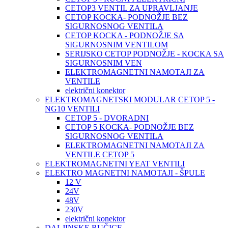
CETOP3 VENTIL ZA UPRAVLJANJE
CETOP KOCKA- PODNOŽJE BEZ
SIGURNOSNOG VENTILA
CETOP KOCKA - PODNOŽJE SA
SIGURNOSNIM VENTILOM
SERIJSKO CETOP PODNOŽJE - KOCKA SA
SIGURNOSNIM VEN
ELEKTROMAGNETNI NAMOTAJI ZA
VENTILE
električni konektor
ELEKTROMAGNETSKI MODULAR CETOP 5 -
NG10 VENTILI
CETOP 5 - DVORADNI
CETOP 5 KOCKA- PODNOŽJE BEZ
SIGURNOSNOG VENTILA
ELEKTROMAGNETNI NAMOTAJI ZA
VENTILE CETOP 5
ELEKTROMAGNETNI YEAT VENTILI
ELEKTRO MAGNETNI NAMOTAJI - ŠPULE
12 V
24V
48V
230V
električni konektor
DALJINSKE RUČICE