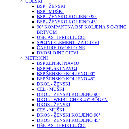
COLSKI
BSP - ŽENSKI
BSP - MUŠKI
BSP - ŽENSKO KOLJENO 90°
BSP - ŽENSKO KOLJENO 45°
90° KOMPAKTNA BSP KOLJENA S O-RING
BRTVOM
UŠICASTI PRIKLJUČCI
SPOJNI ELEMENTI ZA CIJEVI
ČAHURE DVOSLOJNE
DVOSLOJNE CJEVI
METRIČNI
BSP ŽENSKI NAVOJ
BSP MUŠKI NAVOJ
BSP ŽENSKO KOLJENO 90°
BSP ŽENSKO KOLJENO 45°
DKOL - ŽENSKI
CEL - MUŠKI
DKOL - ŽENSKI KOLJENO 90°
DKOL - WEIBLICHER 45°-BÖGEN
DKOS - ŽENSKI
CES - MUŠKI
DKOS - ŽENSKI KOLJENO 90°
DKOS - ŽENSKI KOLJENO 45°
UŠICASTI PRIKLJUČCI