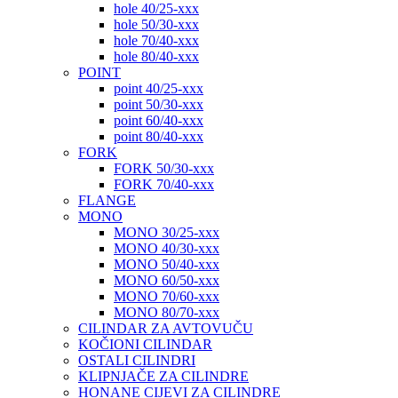
hole 40/25-xxx
hole 50/30-xxx
hole 70/40-xxx
hole 80/40-xxx
POINT
point 40/25-xxx
point 50/30-xxx
point 60/40-xxx
point 80/40-xxx
FORK
FORK 50/30-xxx
FORK 70/40-xxx
FLANGE
MONO
MONO 30/25-xxx
MONO 40/30-xxx
MONO 50/40-xxx
MONO 60/50-xxx
MONO 70/60-xxx
MONO 80/70-xxx
CILINDAR ZA AVTOVUČU
KOČIONI CILINDAR
OSTALI CILINDRI
KLIPNJAČE ZA CILINDRE
HONANE CIJEVI ZA CILINDRE