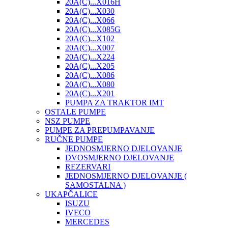
20A(C)...X016H
20A(C)...X030
20A(C)...X066
20A(C)...X085G
20A(C)...X102
20A(C)...X007
20A(C)...X224
20A(C)...X205
20A(C)...X086
20A(C)...X080
20A(C)...X201
PUMPA ZA TRAKTOR IMT
OSTALE PUMPE
NSZ PUMPE
PUMPE ZA PREPUMPAVANJE
RUČNE PUMPE
JEDNOSMJERNO DJELOVANJE
DVOSMJERNO DJELOVANJE
REZERVARI
JEDNOSMJERNO DJELOVANJE (
SAMOSTALNA )
UKAPČALICE
ISUZU
IVECO
MERCEDES