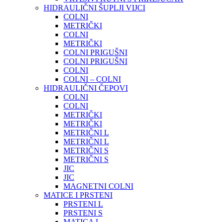
HIDRAULIČNI ŠUPLJI VIJCI
COLNI
METRIČKI
COLNI
METRIČKI
COLNI PRIGUŠNI
COLNI PRIGUŠNI
COLNI
COLNI – COLNI
HIDRAULIČNI ČEPOVI
COLNI
COLNI
METRIČKI
METRIČKI
METRIČNI L
METRIČNI L
METRIČNI S
METRIČNI S
JIC
JIC
MAGNETNI COLNI
MATICE I PRSTENI
PRSTENI L
PRSTENI S
MATICA L