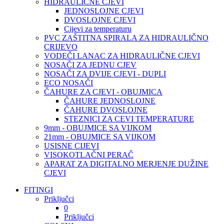
HIDRAULIČNE CJEVI
JEDNOSLOJNE CJEVI
DVOSLOJNE CJEVI
Cijevi za temperaturu
PVC ZAŠTITNA SPIRALA ZA HIDRAULIČNO
CRIJEVO
VODEČI LANAC ZA HIDRAULIČNE CJEVI
NOSAČI ZA JEDNU CJEV
NOSAČI ZA DVIJE CJEVI - DUPLI
ECO NOSAČI
ČAHURE ZA CJEVI - OBUJMICA
ČAHURE JEDNOSLOJNE
ČAHURE DVOSLOJNE
STEZNICI ZA CEVI TEMPERATURE
9mm - OBUJMICE SA VIJKOM
21mm - OBUJMICE SA VIJKOM
USISNE CIJEVI
VISOKOTLAČNI PERAČ
APARAT ZA DIGITALNO MERJENJE DUŽINE
CJEVI
FITINGI
Priključci
0
Priključci