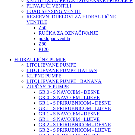
VENTILI ZA CJEPAČE I ŠUMARSKE PRIKOLICE
PLIVAJUČI VENTILI
LOAD SENSING VENTIL
REZERVNI DIJELOVI ZA HIDRAULIČNE
VENTILE
Z50
RUČKA ZA OZNAČIVANJE
poklopac ventila
Z80
P120
HIDRAULIČNE PUMPE
LITOLJEVANE PUMPE
LITOLJEVANE PUMPE ITALIAN
KLIPNE PUMPE
LITOLJEVANE PUMPE - BANANA
ZUPČASTE PUMPE
GR.0 - S NAVOJEM - DESNE
GR.0 - S NAVOJEM - LIJEVE
GR.1 - S PRIRUBNICOM - DESNE
GR.1 - S PRIRUBNICOM - LIJEVE
GR.1 - S NAVOJEM - DESNE
GR.1 - S NAVOJEM - LIJEVE
GR.2 - S PRIRUBNICOM - DESNE
GR.2 - S PRIRUBNICOM - LIJEVE