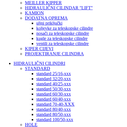
MEILLER KIPPER
HIDRAULIČNI CILINDAR ''LIFT''
KAMION
DODATNA OPREMA
uljni priključki
koljevke za teleskopske cilindre
nosači za teleskopske cilindre
kugle za teleskopske cilindre
ventili za teleskopske cilindre
KIPER CIJEVI
PROJEKTIRANJE CILINDRA
HIDRAULIČNI CILINDRI
STANDARD
standard 25/16-xxx
standard 32/20-xxx
standard 40/25-xxx
standard 50/30-xxx
standard 60/30-xxx
standard 60/40-xxx
standard 70-40-XXX
standard 80/40-xxx
standard 80/50-xxx
standard 100/50-xxx
HOLE