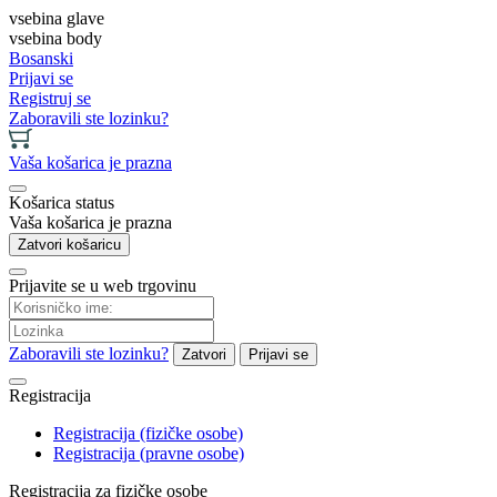
vsebina glave
vsebina body
Bosanski
Prijavi se
Registruj se
Zaboravili ste lozinku?
Vaša košarica je prazna
Košarica status
Vaša košarica je prazna
Zatvori košaricu
Prijavite se u web trgovinu
Zaboravili ste lozinku?
Zatvori
Prijavi se
Registracija
Registracija (fizičke osobe)
Registracija (pravne osobe)
Registracija za fizičke osobe