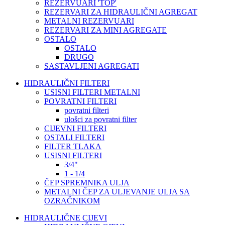
REZERVUARI 'TOP'
REZERVARI ZA HIDRAULIČNI AGREGAT
METALNI REZERVUARI
REZERVARI ZA MINI AGREGATE
OSTALO
OSTALO
DRUGO
SASTAVLJENI AGREGATI
HIDRAULIČNI FILTERI
USISNI FILTERI METALNI
POVRATNI FILTERI
povratni filteri
ulošci za povratni filter
CIJEVNI FILTERI
OSTALI FILTERI
FILTER TLAKA
USISNI FILTERI
3/4"
1 - 1/4
ČEP SPREMNIKA ULJA
METALNI ČEP ZA ULJEVANJE ULJA SA
OZRAČNIKOM
HIDRAULIČNE CIJEVI