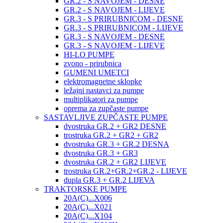
GR.2 - S NAVOJEM - DESNE
GR.2 - S NAVOJEM - LIJEVE
GR.3 - S PRIRUBNICOM - DESNE
GR.3 - S PRIRUBNICOM - LIJEVE
GR.3 - S NAVOJEM - DESNE
GR.3 - S NAVOJEM - LIJEVE
HI-LO PUMPE
zvono - prirubnica
GUMENI UMETCI
elektromagnetne sklopke
ležajni nastavci za pumpe
multiplikatori za pumpe
oprema za zupčaste pumpe
SASTAVLJIVE ZUPČASTE PUMPE
dvostruka GR.2 + GR2 DESNE
trostruka GR.2 + GR2 + GR2
dvostruka GR.3 + GR.2 DESNA
dvostruka GR.3 + GR3
dvostruka GR.2 + GR2 LIJEVE
trostruka GR.2+GR.2+GR.2 - LIJEVE
dupla GR.3 + GR.2 LIJEVA
TRAKTORSKE PUMPE
20A(C)...X006
20A(C)...X021
20A(C)...X104