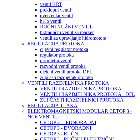
ventil KRT
preklopni ventil
overcentar ventil
hi-lo ventil
RUČNI NUŽNI VENTIL
hidraulični ventil za marker
ventili za upravljanje hidromotora
REGULACIJA PROTOKA
cijevni regulator protoka
regulator protoka
prioritetni ventil
razvodni ventil protoka
djeleni ventil protoka DFL
zupčasti razdjelnik protoka
VENTILI RAZDJELNIKA PROTOKA
VENTILI RAZDJELNIKA PROTOKA
VENTILI RAZDJELNIKA PROTOKA - DFL
ZUPČASTI RAZDJELNICI PROTOKA
REGULACIJA TLAKA
ELEKTROMAGNETSKI MODULAR CETOP 3 -
NG6 VENTILI
CETOP 3 - JEDNORADNI
CETOP 3 - DVORADNI
CETOP 3 - RUČNI
CETOP 3 - RUČNI I ELEKTRIČNI