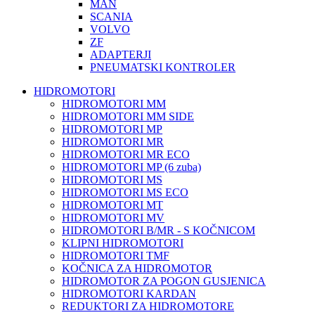
MAN
SCANIA
VOLVO
ZF
ADAPTERJI
PNEUMATSKI KONTROLER
HIDROMOTORI
HIDROMOTORI MM
HIDROMOTORI MM SIDE
HIDROMOTORI MP
HIDROMOTORI MR
HIDROMOTORI MR ECO
HIDROMOTORI MP (6 zuba)
HIDROMOTORI MS
HIDROMOTORI MS ECO
HIDROMOTORI MT
HIDROMOTORI MV
HIDROMOTORI B/MR - S KOČNICOM
KLIPNI HIDROMOTORI
HIDROMOTORI TMF
KOČNICA ZA HIDROMOTOR
HIDROMOTOR ZA POGON GUSJENICA
HIDROMOTORI KARDAN
REDUKTORI ZA HIDROMOTORE