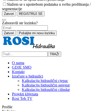
Slažem se s upotrebom podataka u svrhu profiliranja /
segmentacije
Zatvori
REGISTRUJ SE
Zaboravili ste lozinku?
Zatvori
Pošaljite mi novu lozinku
TRAŽI
O nama
GDJE SMO
Kontakt
Izračuni u hidraulici
Kalkulacija hidraulični cjepac
Kalkulacija hidraulični agregat
Kalkulacija hidraulični cilindar
Projekti klijenata
Rosi Teh TV
Profile