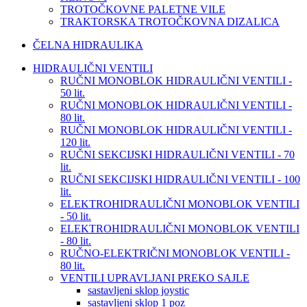
TROTOČKOVNE PALETNE VILE
TRAKTORSKA TROTOČKOVNA DIZALICA
ČELNA HIDRAULIKA
HIDRAULIČNI VENTILI
RUČNI MONOBLOK HIDRAULIČNI VENTILI -
50 lit.
RUČNI MONOBLOK HIDRAULIČNI VENTILI -
80 lit.
RUČNI MONOBLOK HIDRAULIČNI VENTILI -
120 lit.
RUČNI SEKCIJSKI HIDRAULIČNI VENTILI - 70
lit.
RUČNI SEKCIJSKI HIDRAULIČNI VENTILI - 100
lit.
ELEKTROHIDRAULIČNI MONOBLOK VENTILI
- 50 lit.
ELEKTROHIDRAULIČNI MONOBLOK VENTILI
- 80 lit.
RUČNO-ELEKTRIČNI MONOBLOK VENTILI -
80 lit.
VENTILI UPRAVLJANI PREKO SAJLE
sastavljeni sklop joystic
sastavljeni sklop 1 poz