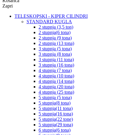
Košarica
Zapri
TELESKOPSKI - KIPER CILINDRI
STANDARD KUGLA
2 stupnja (3,5 ton)
2 stupnja(6 tona)
2 stupnja (9 tona)
2 stupnja (13 tona)
3 stupnja (5 tona)
3 stupnja (8 tona)
3 stupnja (11 tona)
3 stupnja (16 tona)
4 stupnja (7 tona)
4 stupnja (10 tona)
4 stupnja (14 tona)
4 stupnja (20 tona)
4 stupnja (25 tona)
5 stupnja (5 tona)
5 stupnja(8 tona)
5 stupnja(11 tona)
5 stupnja(16 tona)
5 stupnja(22 tone)
5 stupnja(29 tona)
6 stupnja(6 tona)