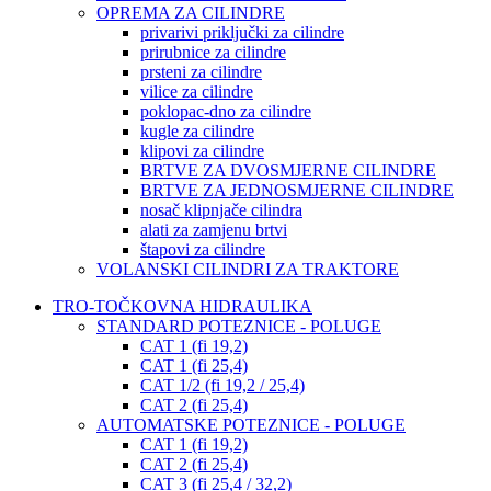
OPREMA ZA CILINDRE
privarivi priključki za cilindre
prirubnice za cilindre
prsteni za cilindre
vilice za cilindre
poklopac-dno za cilindre
kugle za cilindre
klipovi za cilindre
BRTVE ZA DVOSMJERNE CILINDRE
BRTVE ZA JEDNOSMJERNE CILINDRE
nosač klipnjače cilindra
alati za zamjenu brtvi
štapovi za cilindre
VOLANSKI CILINDRI ZA TRAKTORE
TRO-TOČKOVNA HIDRAULIKA
STANDARD POTEZNICE - POLUGE
CAT 1 (fi 19,2)
CAT 1 (fi 25,4)
CAT 1/2 (fi 19,2 / 25,4)
CAT 2 (fi 25,4)
AUTOMATSKE POTEZNICE - POLUGE
CAT 1 (fi 19,2)
CAT 2 (fi 25,4)
CAT 3 (fi 25,4 / 32,2)