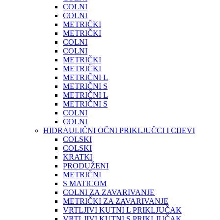
COLNI
COLNI
METRIČKI
METRIČKI
COLNI
COLNI
METRIČKI
METRIČKI
METRIČNI L
METRIČNI S
METRIČNI L
METRIČNI S
COLNI
COLNI
HIDRAULIČNI OČNI PRIKLJUČCI I CIJEVI
COLSKI
COLSKI
KRATKI
PRODUŽENI
METRIČNI
S MATICOM
COLNI ZA ZAVARIVANJE
METRIČKI ZA ZAVARIVANJE
VRTLJIVI KUTNI L PRIKLJUČAK
VRTLJIVI KUTNI S PRIKLJUČAK