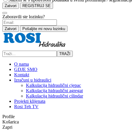
Zatvori
REGISTRUJ SE
Zaboravili ste lozinku?
Zatvori
Pošaljite mi novu lozinku
TRAŽI
O nama
GDJE SMO
Kontakt
Izračuni u hidraulici
Kalkulacija hidraulični cjepac
Kalkulacija hidraulični agregat
Kalkulacija hidraulični cilindar
Projekti klijenata
Rosi Teh TV
Profile
Košarica
Zapri