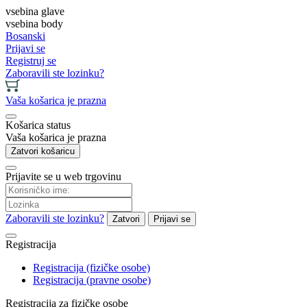
vsebina glave
vsebina body
Bosanski
Prijavi se
Registruj se
Zaboravili ste lozinku?
Vaša košarica je prazna
Košarica status
Vaša košarica je prazna
Zatvori košaricu
Prijavite se u web trgovinu
Zaboravili ste lozinku?
Zatvori
Prijavi se
Registracija
Registracija (fizičke osobe)
Registracija (pravne osobe)
Registracija za fizičke osobe