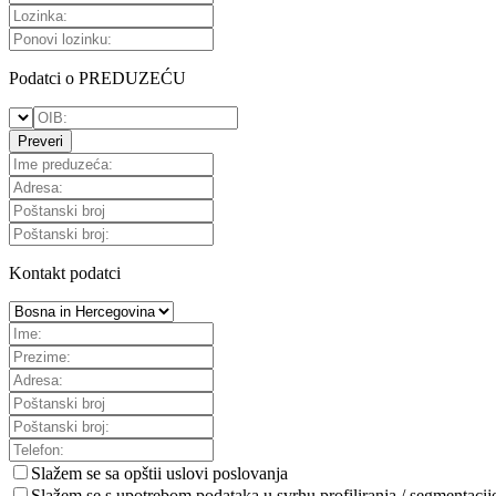
Podatci o PREDUZEĆU
Preveri
Kontakt podatci
Slažem se sa
opštii uslovi poslovanja
Slažem se s upotrebom podataka u svrhu profiliranja / segmentacij