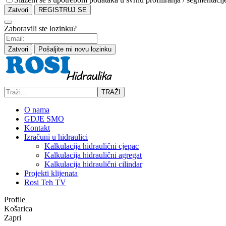
Zatvori
REGISTRUJ SE
Zaboravili ste lozinku?
Zatvori
Pošaljite mi novu lozinku
TRAŽI
O nama
GDJE SMO
Kontakt
Izračuni u hidraulici
Kalkulacija hidraulični cjepac
Kalkulacija hidraulični agregat
Kalkulacija hidraulični cilindar
Projekti klijenata
Rosi Teh TV
Profile
Košarica
Zapri