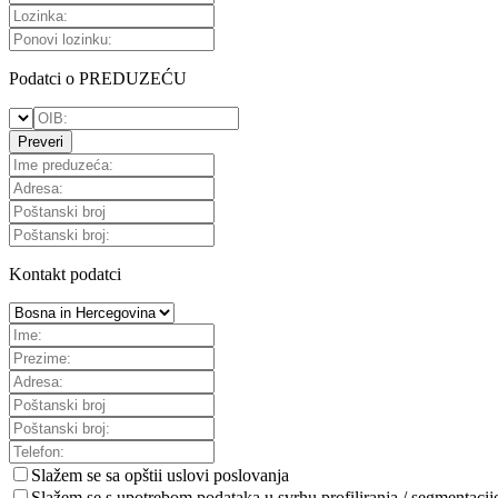
Podatci o PREDUZEĆU
Preveri
Kontakt podatci
Slažem se sa
opštii uslovi poslovanja
Slažem se s upotrebom podataka u svrhu profiliranja / segmentacij