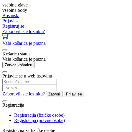
vsebina glave
vsebina body
Bosanski
Prijavi se
Registruj se
Zaboravili ste lozinku?
Vaša košarica je prazna
Košarica status
Vaša košarica je prazna
Zatvori košaricu
Prijavite se u web trgovinu
Zaboravili ste lozinku?
Zatvori
Prijavi se
Registracija
Registracija (fizičke osobe)
Registracija (pravne osobe)
Registracija za fizičke osobe