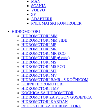
MAN
SCANIA
VOLVO
ZF
ADAPTERJI
PNEUMATSKI KONTROLER
HIDROMOTORI
HIDROMOTORI MM
HIDROMOTORI MM SIDE
HIDROMOTORI MP
HIDROMOTORI MR
HIDROMOTORI MR ECO
HIDROMOTORI MP (6 zuba)
HIDROMOTORI MS
HIDROMOTORI MS ECO
HIDROMOTORI MT
HIDROMOTORI MV
HIDROMOTORI B/MR - S KOČNICOM
KLIPNI HIDROMOTORI
HIDROMOTORI TMF
KOČNICA ZA HIDROMOTOR
HIDROMOTOR ZA POGON GUSJENICA
HIDROMOTORI KARDAN
REDUKTORI ZA HIDROMOTORE