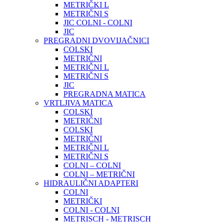
METRIČKI L
METRIČNI S
JIC COLNI - COLNI
JIC
PREGRADNI DVOVIJAČNICI
COLSKI
METRIČNI
METRIČNI L
METRIČNI S
JIC
PREGRADNA MATICA
VRTLJIVA MATICA
COLSKI
METRIČNI
COLSKI
METRIČNI
METRIČNI L
METRIČNI S
COLNI – COLNI
COLNI – METRIČNI
HIDRAULIČNI ADAPTERI
COLNI
METRIČKI
COLNI - COLNI
METRISCH - METRISCH