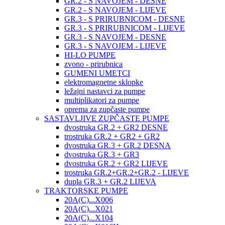
GR.2 - S NAVOJEM - DESNE
GR.2 - S NAVOJEM - LIJEVE
GR.3 - S PRIRUBNICOM - DESNE
GR.3 - S PRIRUBNICOM - LIJEVE
GR.3 - S NAVOJEM - DESNE
GR.3 - S NAVOJEM - LIJEVE
HI-LO PUMPE
zvono - prirubnica
GUMENI UMETCI
elektromagnetne sklopke
ležajni nastavci za pumpe
multiplikatori za pumpe
oprema za zupčaste pumpe
SASTAVLJIVE ZUPČASTE PUMPE
dvostruka GR.2 + GR2 DESNE
trostruka GR.2 + GR2 + GR2
dvostruka GR.3 + GR.2 DESNA
dvostruka GR.3 + GR3
dvostruka GR.2 + GR2 LIJEVE
trostruka GR.2+GR.2+GR.2 - LIJEVE
dupla GR.3 + GR.2 LIJEVA
TRAKTORSKE PUMPE
20A(C)...X006
20A(C)...X021
20A(C)...X104