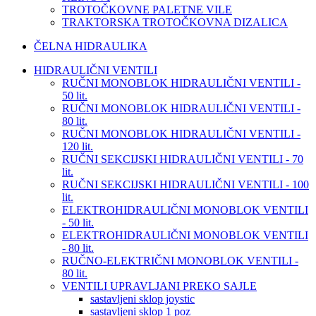
TROTOČKOVNE PALETNE VILE
TRAKTORSKA TROTOČKOVNA DIZALICA
ČELNA HIDRAULIKA
HIDRAULIČNI VENTILI
RUČNI MONOBLOK HIDRAULIČNI VENTILI -
50 lit.
RUČNI MONOBLOK HIDRAULIČNI VENTILI -
80 lit.
RUČNI MONOBLOK HIDRAULIČNI VENTILI -
120 lit.
RUČNI SEKCIJSKI HIDRAULIČNI VENTILI - 70
lit.
RUČNI SEKCIJSKI HIDRAULIČNI VENTILI - 100
lit.
ELEKTROHIDRAULIČNI MONOBLOK VENTILI
- 50 lit.
ELEKTROHIDRAULIČNI MONOBLOK VENTILI
- 80 lit.
RUČNO-ELEKTRIČNI MONOBLOK VENTILI -
80 lit.
VENTILI UPRAVLJANI PREKO SAJLE
sastavljeni sklop joystic
sastavljeni sklop 1 poz