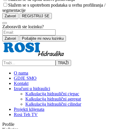
Slažem se s upotrebom podataka u svrhu profiliranja /
segmentacije
Zatvori
REGISTRUJ SE
Zaboravili ste lozinku?
Zatvori
Pošaljite mi novu lozinku
TRAŽI
O nama
GDJE SMO
Kontakt
Izračuni u hidraulici
Kalkulacija hidraulični cjepac
Kalkulacija hidraulični agregat
Kalkulacija hidraulični cilindar
Projekti klijenata
Rosi Teh TV
Profile