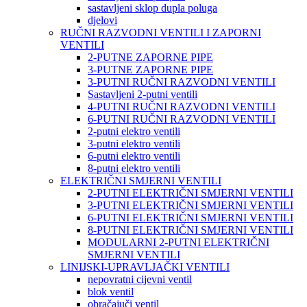
sastavljeni sklop dupla poluga
djelovi
RUČNI RAZVODNI VENTILI I ZAPORNI
VENTILI
2-PUTNE ZAPORNE PIPE
3-PUTNE ZAPORNE PIPE
3-PUTNI RUČNI RAZVODNI VENTILI
Sastavljeni 2-putni ventili
4-PUTNI RUČNI RAZVODNI VENTILI
6-PUTNI RUČNI RAZVODNI VENTILI
2-putni elektro ventili
3-putni elektro ventili
6-putni elektro ventili
8-putni elektro ventili
ELEKTRIČNI SMJERNI VENTILI
2-PUTNI ELEKTRIČNI SMJERNI VENTILI
3-PUTNI ELEKTRIČNI SMJERNI VENTILI
6-PUTNI ELEKTRIČNI SMJERNI VENTILI
8-PUTNI ELEKTRIČNI SMJERNI VENTILI
MODULARNI 2-PUTNI ELEKTRIČNI
SMJERNI VENTILI
LINIJSKI-UPRAVLJAČKI VENTILI
nepovratni cijevni ventil
blok ventil
obračajuči ventil