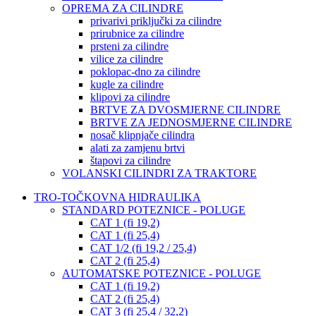
OPREMA ZA CILINDRE
privarivi priključki za cilindre
prirubnice za cilindre
prsteni za cilindre
vilice za cilindre
poklopac-dno za cilindre
kugle za cilindre
klipovi za cilindre
BRTVE ZA DVOSMJERNE CILINDRE
BRTVE ZA JEDNOSMJERNE CILINDRE
nosač klipnjače cilindra
alati za zamjenu brtvi
štapovi za cilindre
VOLANSKI CILINDRI ZA TRAKTORE
TRO-TOČKOVNA HIDRAULIKA
STANDARD POTEZNICE - POLUGE
CAT 1 (fi 19,2)
CAT 1 (fi 25,4)
CAT 1/2 (fi 19,2 / 25,4)
CAT 2 (fi 25,4)
AUTOMATSKE POTEZNICE - POLUGE
CAT 1 (fi 19,2)
CAT 2 (fi 25,4)
CAT 3 (fi 25,4 / 32,2)