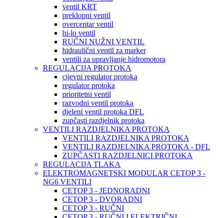
ventil KRT
preklopni ventil
overcentar ventil
hi-lo ventil
RUČNI NUŽNI VENTIL
hidraulični ventil za marker
ventili za upravljanje hidromotora
REGULACIJA PROTOKA
cijevni regulator protoka
regulator protoka
prioritetni ventil
razvodni ventil protoka
djeleni ventil protoka DFL
zupčasti razdjelnik protoka
VENTILI RAZDJELNIKA PROTOKA
VENTILI RAZDJELNIKA PROTOKA
VENTILI RAZDJELNIKA PROTOKA - DFL
ZUPČASTI RAZDJELNICI PROTOKA
REGULACIJA TLAKA
ELEKTROMAGNETSKI MODULAR CETOP 3 -
NG6 VENTILI
CETOP 3 - JEDNORADNI
CETOP 3 - DVORADNI
CETOP 3 - RUČNI
CETOP 3 - RUČNI I ELEKTRIČNI