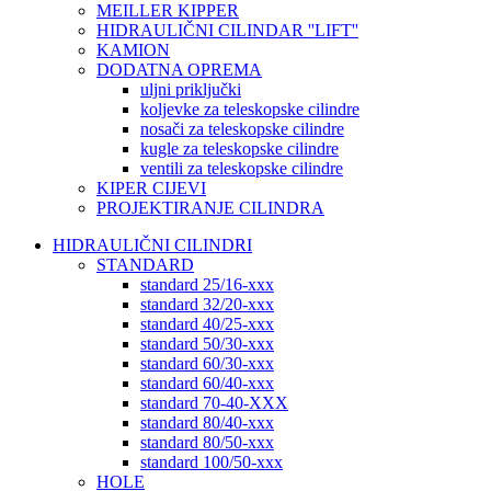
MEILLER KIPPER
HIDRAULIČNI CILINDAR ''LIFT''
KAMION
DODATNA OPREMA
uljni priključki
koljevke za teleskopske cilindre
nosači za teleskopske cilindre
kugle za teleskopske cilindre
ventili za teleskopske cilindre
KIPER CIJEVI
PROJEKTIRANJE CILINDRA
HIDRAULIČNI CILINDRI
STANDARD
standard 25/16-xxx
standard 32/20-xxx
standard 40/25-xxx
standard 50/30-xxx
standard 60/30-xxx
standard 60/40-xxx
standard 70-40-XXX
standard 80/40-xxx
standard 80/50-xxx
standard 100/50-xxx
HOLE