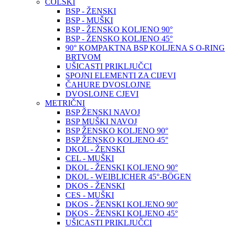
COLSKI
BSP - ŽENSKI
BSP - MUŠKI
BSP - ŽENSKO KOLJENO 90°
BSP - ŽENSKO KOLJENO 45°
90° KOMPAKTNA BSP KOLJENA S O-RING
BRTVOM
UŠICASTI PRIKLJUČCI
SPOJNI ELEMENTI ZA CIJEVI
ČAHURE DVOSLOJNE
DVOSLOJNE CJEVI
METRIČNI
BSP ŽENSKI NAVOJ
BSP MUŠKI NAVOJ
BSP ŽENSKO KOLJENO 90°
BSP ŽENSKO KOLJENO 45°
DKOL - ŽENSKI
CEL - MUŠKI
DKOL - ŽENSKI KOLJENO 90°
DKOL - WEIBLICHER 45°-BÖGEN
DKOS - ŽENSKI
CES - MUŠKI
DKOS - ŽENSKI KOLJENO 90°
DKOS - ŽENSKI KOLJENO 45°
UŠICASTI PRIKLJUČCI