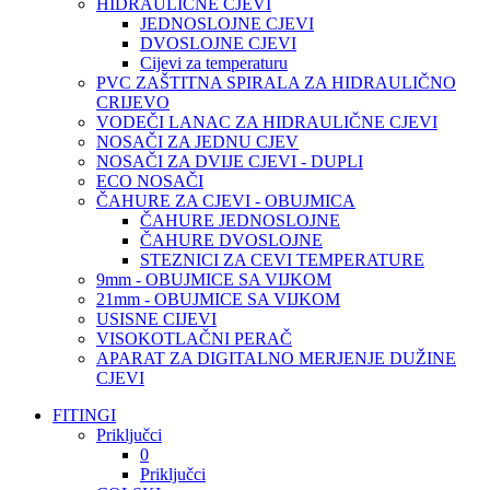
HIDRAULIČNE CJEVI
JEDNOSLOJNE CJEVI
DVOSLOJNE CJEVI
Cijevi za temperaturu
PVC ZAŠTITNA SPIRALA ZA HIDRAULIČNO
CRIJEVO
VODEČI LANAC ZA HIDRAULIČNE CJEVI
NOSAČI ZA JEDNU CJEV
NOSAČI ZA DVIJE CJEVI - DUPLI
ECO NOSAČI
ČAHURE ZA CJEVI - OBUJMICA
ČAHURE JEDNOSLOJNE
ČAHURE DVOSLOJNE
STEZNICI ZA CEVI TEMPERATURE
9mm - OBUJMICE SA VIJKOM
21mm - OBUJMICE SA VIJKOM
USISNE CIJEVI
VISOKOTLAČNI PERAČ
APARAT ZA DIGITALNO MERJENJE DUŽINE
CJEVI
FITINGI
Priključci
0
Priključci