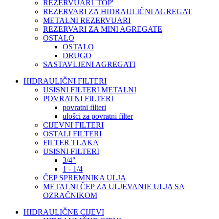
REZERVUARI 'TOP'
REZERVARI ZA HIDRAULIČNI AGREGAT
METALNI REZERVUARI
REZERVARI ZA MINI AGREGATE
OSTALO
OSTALO
DRUGO
SASTAVLJENI AGREGATI
HIDRAULIČNI FILTERI
USISNI FILTERI METALNI
POVRATNI FILTERI
povratni filteri
ulošci za povratni filter
CIJEVNI FILTERI
OSTALI FILTERI
FILTER TLAKA
USISNI FILTERI
3/4"
1 - 1/4
ČEP SPREMNIKA ULJA
METALNI ČEP ZA ULJEVANJE ULJA SA
OZRAČNIKOM
HIDRAULIČNE CIJEVI