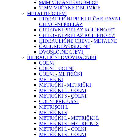
9MM VIJČANE OBUJMICE
21MM VIJČANE OBUJMICE
METALNE CIJEVI
HIDRAULIČNI PRIKLJUČAK RAVNI
CJEVOvNI PRELAZ
CJELOVNI PRELAZ KOLJENO 90°
CJELOVNI PRELAZ KOLJENO 45°
HIDRAULIČNE CIJEVI - METALNE
ČAHURE DVOSLOJNE
DVOSLOJNE CJEVI
HIDRAULIČNI DVOVIJAČNIKI
COLNI
COLNI - COLNI
COLNI - METRIČKI
METRIČKI
METRIČKI - METRIČKI
METRIČKI L - COLNI
METRIČKI S - COLNI
COLNI PRIGUŠNI
METRISCH L
METRIČKI S
METRIČKI L - METRIČKI L
METRIČKI S - METRIČKI S
METRIČKI L - COLNI
METRIČKI S - COLNI