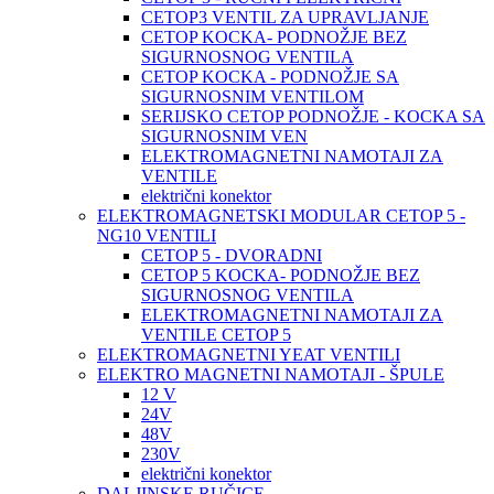
CETOP3 VENTIL ZA UPRAVLJANJE
CETOP KOCKA- PODNOŽJE BEZ
SIGURNOSNOG VENTILA
CETOP KOCKA - PODNOŽJE SA
SIGURNOSNIM VENTILOM
SERIJSKO CETOP PODNOŽJE - KOCKA SA
SIGURNOSNIM VEN
ELEKTROMAGNETNI NAMOTAJI ZA
VENTILE
električni konektor
ELEKTROMAGNETSKI MODULAR CETOP 5 -
NG10 VENTILI
CETOP 5 - DVORADNI
CETOP 5 KOCKA- PODNOŽJE BEZ
SIGURNOSNOG VENTILA
ELEKTROMAGNETNI NAMOTAJI ZA
VENTILE CETOP 5
ELEKTROMAGNETNI YEAT VENTILI
ELEKTRO MAGNETNI NAMOTAJI - ŠPULE
12 V
24V
48V
230V
električni konektor
DALJINSKE RUČICE