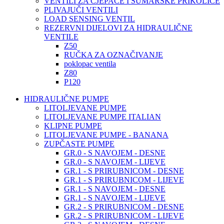
VENTILI ZA CJEPAČE I ŠUMARSKE PRIKOLICE
PLIVAJUČI VENTILI
LOAD SENSING VENTIL
REZERVNI DIJELOVI ZA HIDRAULIČNE
VENTILE
Z50
RUČKA ZA OZNAČIVANJE
poklopac ventila
Z80
P120
HIDRAULIČNE PUMPE
LITOLJEVANE PUMPE
LITOLJEVANE PUMPE ITALIAN
KLIPNE PUMPE
LITOLJEVANE PUMPE - BANANA
ZUPČASTE PUMPE
GR.0 - S NAVOJEM - DESNE
GR.0 - S NAVOJEM - LIJEVE
GR.1 - S PRIRUBNICOM - DESNE
GR.1 - S PRIRUBNICOM - LIJEVE
GR.1 - S NAVOJEM - DESNE
GR.1 - S NAVOJEM - LIJEVE
GR.2 - S PRIRUBNICOM - DESNE
GR.2 - S PRIRUBNICOM - LIJEVE