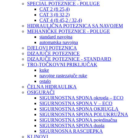
SPECIAL POTEZNICE - POLUGE
CAT 2 (fi 25,4)
CAT 3 (fi 32,2)
CAT 4 (fi 45,2 / 32,4)
HIDRAULIČNA POTEZNICA SA NAVOJEM
MEHANIČKE POTEZNICE - POLUGE
standard navojna
automatska navojna
DJELOVI POTEZNICA
DIZAJUČE POTEZNICE
DIZAJUČE POTEZNICE - STANDARD
TRO-TOČKOVNI PRIKLJUČAK
kuke
navojne rastezajuče ruke
ostalo
ČELNA HIDRAULIKA
OSIGURAČI
SIGURNOSTNA SPONA okrugla – ECO
SIGURNOSTNA SPONA V – ECO
SIGURNOSTNA SPONA OKRUGLA
SIGURNOSTNA SPONA POLUKRUŽNA
SIGURNOSTNA SPONA pojedinačna
SIGURNOSTNA SPONA dupla
SIGURNOSNA RASCIJEPKA
KLINOVI