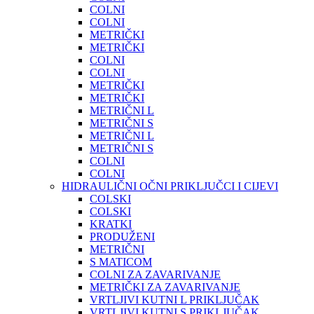
COLNI
COLNI
METRIČKI
METRIČKI
COLNI
COLNI
METRIČKI
METRIČKI
METRIČNI L
METRIČNI S
METRIČNI L
METRIČNI S
COLNI
COLNI
HIDRAULIČNI OČNI PRIKLJUČCI I CIJEVI
COLSKI
COLSKI
KRATKI
PRODUŽENI
METRIČNI
S MATICOM
COLNI ZA ZAVARIVANJE
METRIČKI ZA ZAVARIVANJE
VRTLJIVI KUTNI L PRIKLJUČAK
VRTLJIVI KUTNI S PRIKLJUČAK