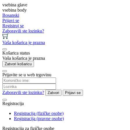
vsebina glave
vsebina body
Bosanski
Prijavi se
Registruj se
Zaboravili ste lozinku?
Vaša košarica je prazna
Košarica status
Vaša košarica je prazna
Zatvori košaricu
Prijavite se u web trgovinu
Zaboravili ste lozinku?
Zatvori
Prijavi se
Registracija
Registracija (fizičke osobe)
Registracija (pravne osobe)
Registracija za fizičke osobe