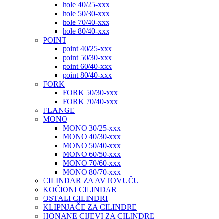
hole 40/25-xxx
hole 50/30-xxx
hole 70/40-xxx
hole 80/40-xxx
POINT
point 40/25-xxx
point 50/30-xxx
point 60/40-xxx
point 80/40-xxx
FORK
FORK 50/30-xxx
FORK 70/40-xxx
FLANGE
MONO
MONO 30/25-xxx
MONO 40/30-xxx
MONO 50/40-xxx
MONO 60/50-xxx
MONO 70/60-xxx
MONO 80/70-xxx
CILINDAR ZA AVTOVUČU
KOČIONI CILINDAR
OSTALI CILINDRI
KLIPNJAČE ZA CILINDRE
HONANE CIJEVI ZA CILINDRE