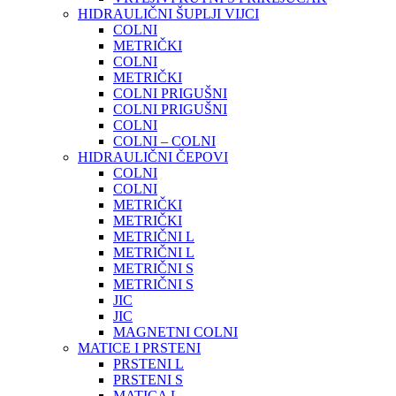
HIDRAULIČNI ŠUPLJI VIJCI
COLNI
METRIČKI
COLNI
METRIČKI
COLNI PRIGUŠNI
COLNI PRIGUŠNI
COLNI
COLNI – COLNI
HIDRAULIČNI ČEPOVI
COLNI
COLNI
METRIČKI
METRIČKI
METRIČNI L
METRIČNI L
METRIČNI S
METRIČNI S
JIC
JIC
MAGNETNI COLNI
MATICE I PRSTENI
PRSTENI L
PRSTENI S
MATICA L