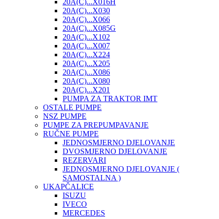
20A(C)...X016H
20A(C)...X030
20A(C)...X066
20A(C)...X085G
20A(C)...X102
20A(C)...X007
20A(C)...X224
20A(C)...X205
20A(C)...X086
20A(C)...X080
20A(C)...X201
PUMPA ZA TRAKTOR IMT
OSTALE PUMPE
NSZ PUMPE
PUMPE ZA PREPUMPAVANJE
RUČNE PUMPE
JEDNOSMJERNO DJELOVANJE
DVOSMJERNO DJELOVANJE
REZERVARI
JEDNOSMJERNO DJELOVANJE (
SAMOSTALNA )
UKAPČALICE
ISUZU
IVECO
MERCEDES