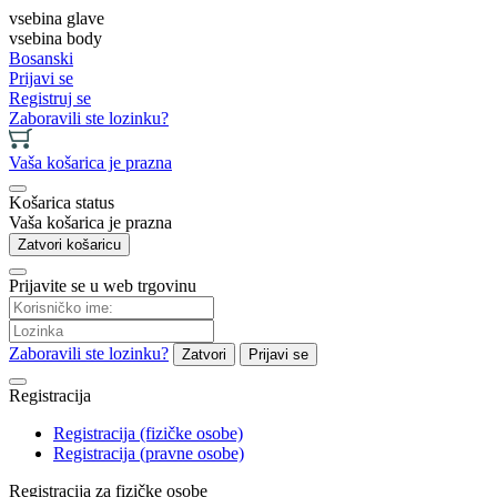
vsebina glave
vsebina body
Bosanski
Prijavi se
Registruj se
Zaboravili ste lozinku?
Vaša košarica je prazna
Košarica status
Vaša košarica je prazna
Zatvori košaricu
Prijavite se u web trgovinu
Zaboravili ste lozinku?
Zatvori
Prijavi se
Registracija
Registracija (fizičke osobe)
Registracija (pravne osobe)
Registracija za fizičke osobe