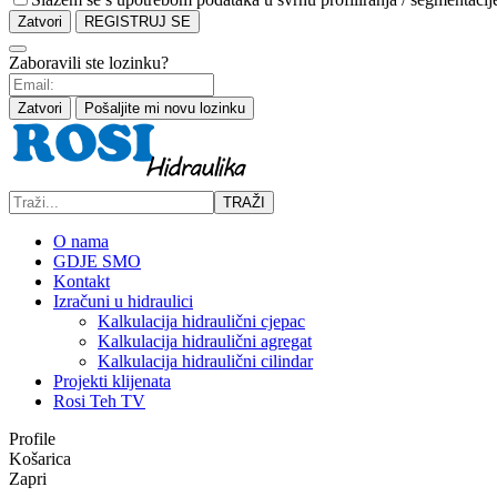
Zatvori
REGISTRUJ SE
Zaboravili ste lozinku?
Zatvori
Pošaljite mi novu lozinku
TRAŽI
O nama
GDJE SMO
Kontakt
Izračuni u hidraulici
Kalkulacija hidraulični cjepac
Kalkulacija hidraulični agregat
Kalkulacija hidraulični cilindar
Projekti klijenata
Rosi Teh TV
Profile
Košarica
Zapri