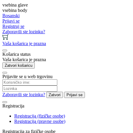
vsebina glave
vsebina body
Bosanski
Prijavi se
Registruj se
Zaboravili ste lozinku?
Vaša košarica je prazna
Košarica status
Vaša košarica je prazna
Zatvori košaricu
Prijavite se u web trgovinu
Zaboravili ste lozinku?
Zatvori
Prijavi se
Registracija
Registracija (fizičke osobe)
Registracija (pravne osobe)
Registracija za fizičke osobe