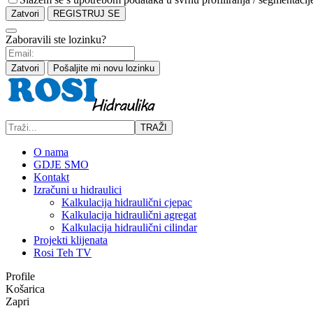
Zatvori
REGISTRUJ SE
Zaboravili ste lozinku?
Zatvori
Pošaljite mi novu lozinku
TRAŽI
O nama
GDJE SMO
Kontakt
Izračuni u hidraulici
Kalkulacija hidraulični cjepac
Kalkulacija hidraulični agregat
Kalkulacija hidraulični cilindar
Projekti klijenata
Rosi Teh TV
Profile
Košarica
Zapri