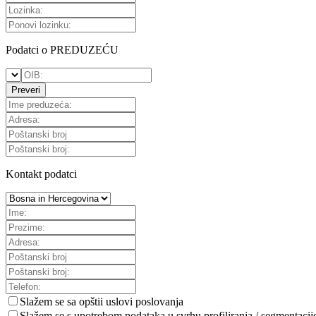
Podatci o PREDUZEĆU
Preveri
Kontakt podatci
Slažem se sa
opštii uslovi poslovanja
Slažem se s upotrebom podataka u svrhu profiliranja / segmentacij