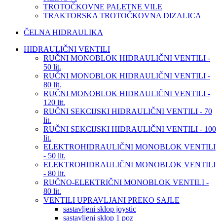
TROTOČKOVNE PALETNE VILE
TRAKTORSKA TROTOČKOVNA DIZALICA
ČELNA HIDRAULIKA
HIDRAULIČNI VENTILI
RUČNI MONOBLOK HIDRAULIČNI VENTILI -
50 lit.
RUČNI MONOBLOK HIDRAULIČNI VENTILI -
80 lit.
RUČNI MONOBLOK HIDRAULIČNI VENTILI -
120 lit.
RUČNI SEKCIJSKI HIDRAULIČNI VENTILI - 70
lit.
RUČNI SEKCIJSKI HIDRAULIČNI VENTILI - 100
lit.
ELEKTROHIDRAULIČNI MONOBLOK VENTILI
- 50 lit.
ELEKTROHIDRAULIČNI MONOBLOK VENTILI
- 80 lit.
RUČNO-ELEKTRIČNI MONOBLOK VENTILI -
80 lit.
VENTILI UPRAVLJANI PREKO SAJLE
sastavljeni sklop joystic
sastavljeni sklop 1 poz