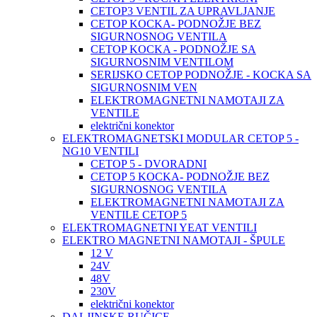
CETOP3 VENTIL ZA UPRAVLJANJE
CETOP KOCKA- PODNOŽJE BEZ
SIGURNOSNOG VENTILA
CETOP KOCKA - PODNOŽJE SA
SIGURNOSNIM VENTILOM
SERIJSKO CETOP PODNOŽJE - KOCKA SA
SIGURNOSNIM VEN
ELEKTROMAGNETNI NAMOTAJI ZA
VENTILE
električni konektor
ELEKTROMAGNETSKI MODULAR CETOP 5 -
NG10 VENTILI
CETOP 5 - DVORADNI
CETOP 5 KOCKA- PODNOŽJE BEZ
SIGURNOSNOG VENTILA
ELEKTROMAGNETNI NAMOTAJI ZA
VENTILE CETOP 5
ELEKTROMAGNETNI YEAT VENTILI
ELEKTRO MAGNETNI NAMOTAJI - ŠPULE
12 V
24V
48V
230V
električni konektor
DALJINSKE RUČICE