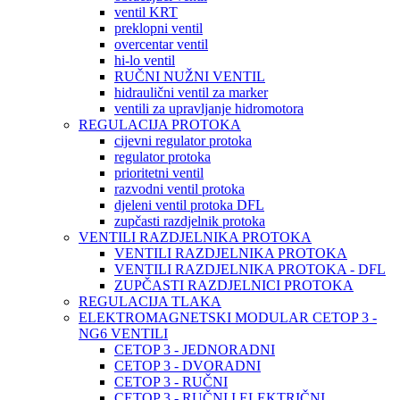
ventil KRT
preklopni ventil
overcentar ventil
hi-lo ventil
RUČNI NUŽNI VENTIL
hidraulični ventil za marker
ventili za upravljanje hidromotora
REGULACIJA PROTOKA
cijevni regulator protoka
regulator protoka
prioritetni ventil
razvodni ventil protoka
djeleni ventil protoka DFL
zupčasti razdjelnik protoka
VENTILI RAZDJELNIKA PROTOKA
VENTILI RAZDJELNIKA PROTOKA
VENTILI RAZDJELNIKA PROTOKA - DFL
ZUPČASTI RAZDJELNICI PROTOKA
REGULACIJA TLAKA
ELEKTROMAGNETSKI MODULAR CETOP 3 -
NG6 VENTILI
CETOP 3 - JEDNORADNI
CETOP 3 - DVORADNI
CETOP 3 - RUČNI
CETOP 3 - RUČNI I ELEKTRIČNI