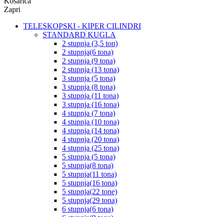
Košarica
Zapri
TELESKOPSKI - KIPER CILINDRI
STANDARD KUGLA
2 stupnja (3,5 ton)
2 stupnja(6 tona)
2 stupnja (9 tona)
2 stupnja (13 tona)
3 stupnja (5 tona)
3 stupnja (8 tona)
3 stupnja (11 tona)
3 stupnja (16 tona)
4 stupnja (7 tona)
4 stupnja (10 tona)
4 stupnja (14 tona)
4 stupnja (20 tona)
4 stupnja (25 tona)
5 stupnja (5 tona)
5 stupnja(8 tona)
5 stupnja(11 tona)
5 stupnja(16 tona)
5 stupnja(22 tone)
5 stupnja(29 tona)
6 stupnja(6 tona)