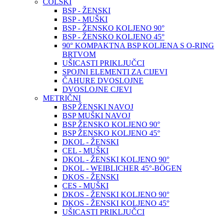
COLSKI
BSP - ŽENSKI
BSP - MUŠKI
BSP - ŽENSKO KOLJENO 90°
BSP - ŽENSKO KOLJENO 45°
90° KOMPAKTNA BSP KOLJENA S O-RING
BRTVOM
UŠICASTI PRIKLJUČCI
SPOJNI ELEMENTI ZA CIJEVI
ČAHURE DVOSLOJNE
DVOSLOJNE CJEVI
METRIČNI
BSP ŽENSKI NAVOJ
BSP MUŠKI NAVOJ
BSP ŽENSKO KOLJENO 90°
BSP ŽENSKO KOLJENO 45°
DKOL - ŽENSKI
CEL - MUŠKI
DKOL - ŽENSKI KOLJENO 90°
DKOL - WEIBLICHER 45°-BÖGEN
DKOS - ŽENSKI
CES - MUŠKI
DKOS - ŽENSKI KOLJENO 90°
DKOS - ŽENSKI KOLJENO 45°
UŠICASTI PRIKLJUČCI