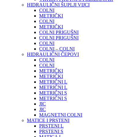
HIDRAULIČNI ŠUPLJI VIJCI
COLNI
METRIČKI
COLNI
METRIČKI
COLNI PRIGUŠNI
COLNI PRIGUŠNI
COLNI
COLNI – COLNI
HIDRAULIČNI ČEPOVI
COLNI
COLNI
METRIČKI
METRIČKI
METRIČNI L
METRIČNI L
METRIČNI S
METRIČNI S
JIC
JIC
MAGNETNI COLNI
MATICE I PRSTENI
PRSTENI L
PRSTENI S
MATICA L