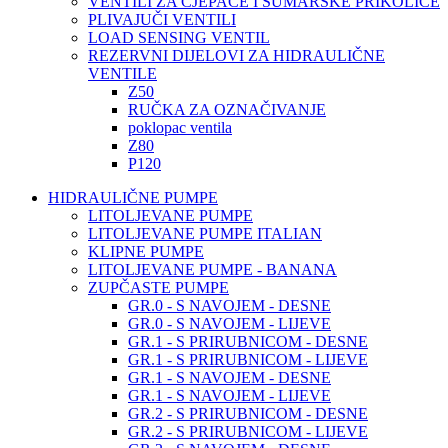
VENTILI ZA CJEPAČE I ŠUMARSKE PRIKOLICE
PLIVAJUČI VENTILI
LOAD SENSING VENTIL
REZERVNI DIJELOVI ZA HIDRAULIČNE
VENTILE
Z50
RUČKA ZA OZNAČIVANJE
poklopac ventila
Z80
P120
HIDRAULIČNE PUMPE
LITOLJEVANE PUMPE
LITOLJEVANE PUMPE ITALIAN
KLIPNE PUMPE
LITOLJEVANE PUMPE - BANANA
ZUPČASTE PUMPE
GR.0 - S NAVOJEM - DESNE
GR.0 - S NAVOJEM - LIJEVE
GR.1 - S PRIRUBNICOM - DESNE
GR.1 - S PRIRUBNICOM - LIJEVE
GR.1 - S NAVOJEM - DESNE
GR.1 - S NAVOJEM - LIJEVE
GR.2 - S PRIRUBNICOM - DESNE
GR.2 - S PRIRUBNICOM - LIJEVE