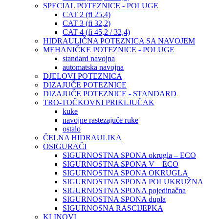
SPECIAL POTEZNICE - POLUGE
CAT 2 (fi 25,4)
CAT 3 (fi 32,2)
CAT 4 (fi 45,2 / 32,4)
HIDRAULIČNA POTEZNICA SA NAVOJEM
MEHANIČKE POTEZNICE - POLUGE
standard navojna
automatska navojna
DJELOVI POTEZNICA
DIZAJUČE POTEZNICE
DIZAJUČE POTEZNICE - STANDARD
TRO-TOČKOVNI PRIKLJUČAK
kuke
navojne rastezajuče ruke
ostalo
ČELNA HIDRAULIKA
OSIGURAČI
SIGURNOSTNA SPONA okrugla – ECO
SIGURNOSTNA SPONA V – ECO
SIGURNOSTNA SPONA OKRUGLA
SIGURNOSTNA SPONA POLUKRUŽNA
SIGURNOSTNA SPONA pojedinačna
SIGURNOSTNA SPONA dupla
SIGURNOSNA RASCIJEPKA
KLINOVI