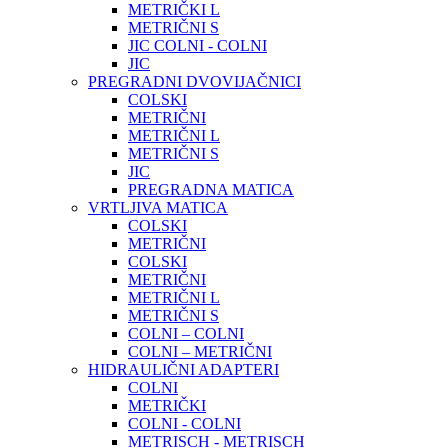
METRIČKI L
METRIČNI S
JIC COLNI - COLNI
JIC
PREGRADNI DVOVIJAČNICI
COLSKI
METRIČNI
METRIČNI L
METRIČNI S
JIC
PREGRADNA MATICA
VRTLJIVA MATICA
COLSKI
METRIČNI
COLSKI
METRIČNI
METRIČNI L
METRIČNI S
COLNI – COLNI
COLNI – METRIČNI
HIDRAULIČNI ADAPTERI
COLNI
METRIČKI
COLNI - COLNI
METRISCH - METRISCH