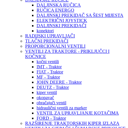
DALJINSKA RUČICA
RUČICA ENERGO
DALJINSKI PREKIDAČ SA ŠEST MIJESTA
ELEKTRIČNI JOYSTICK
DALJINSKI PREKIDAČI
konektori
RADIJSKI UPRAVLJAČI
TLAČNI PREKIDAČI
PROPORCIONALNI VENTILI
VENTILI ZA TRAKTORE - PRIKLJUČCI I
KOČNICE
kočni ventili
IMT - Traktor
FIAT - Traktor
MF - Traktor
JOHN DEERE - Traktor
DEUTZ - Traktor
kiper ventil
okopavač
obračajuči ventil
hidraulični ventili za marker
VENTIL ZA UPRAVLJANJE KOTAČIMA
FORD - Traktor
RAZŠIRENJE TRAKTORSKIH KIPER IZLAZA