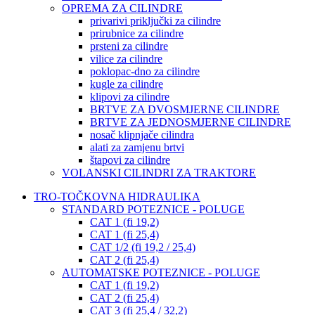
OPREMA ZA CILINDRE
privarivi priključki za cilindre
prirubnice za cilindre
prsteni za cilindre
vilice za cilindre
poklopac-dno za cilindre
kugle za cilindre
klipovi za cilindre
BRTVE ZA DVOSMJERNE CILINDRE
BRTVE ZA JEDNOSMJERNE CILINDRE
nosač klipnjače cilindra
alati za zamjenu brtvi
štapovi za cilindre
VOLANSKI CILINDRI ZA TRAKTORE
TRO-TOČKOVNA HIDRAULIKA
STANDARD POTEZNICE - POLUGE
CAT 1 (fi 19,2)
CAT 1 (fi 25,4)
CAT 1/2 (fi 19,2 / 25,4)
CAT 2 (fi 25,4)
AUTOMATSKE POTEZNICE - POLUGE
CAT 1 (fi 19,2)
CAT 2 (fi 25,4)
CAT 3 (fi 25,4 / 32,2)