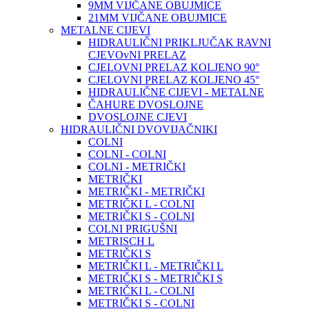
9MM VIJČANE OBUJMICE
21MM VIJČANE OBUJMICE
METALNE CIJEVI
HIDRAULIČNI PRIKLJUČAK RAVNI
CJEVOvNI PRELAZ
CJELOVNI PRELAZ KOLJENO 90°
CJELOVNI PRELAZ KOLJENO 45°
HIDRAULIČNE CIJEVI - METALNE
ČAHURE DVOSLOJNE
DVOSLOJNE CJEVI
HIDRAULIČNI DVOVIJAČNIKI
COLNI
COLNI - COLNI
COLNI - METRIČKI
METRIČKI
METRIČKI - METRIČKI
METRIČKI L - COLNI
METRIČKI S - COLNI
COLNI PRIGUŠNI
METRISCH L
METRIČKI S
METRIČKI L - METRIČKI L
METRIČKI S - METRIČKI S
METRIČKI L - COLNI
METRIČKI S - COLNI