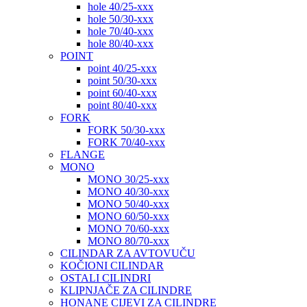
hole 40/25-xxx
hole 50/30-xxx
hole 70/40-xxx
hole 80/40-xxx
POINT
point 40/25-xxx
point 50/30-xxx
point 60/40-xxx
point 80/40-xxx
FORK
FORK 50/30-xxx
FORK 70/40-xxx
FLANGE
MONO
MONO 30/25-xxx
MONO 40/30-xxx
MONO 50/40-xxx
MONO 60/50-xxx
MONO 70/60-xxx
MONO 80/70-xxx
CILINDAR ZA AVTOVUČU
KOČIONI CILINDAR
OSTALI CILINDRI
KLIPNJAČE ZA CILINDRE
HONANE CIJEVI ZA CILINDRE