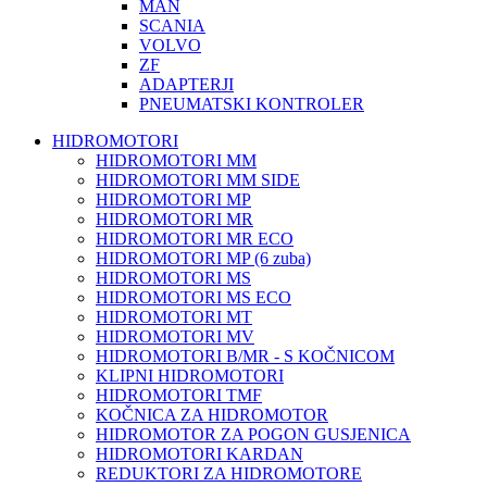
MAN
SCANIA
VOLVO
ZF
ADAPTERJI
PNEUMATSKI KONTROLER
HIDROMOTORI
HIDROMOTORI MM
HIDROMOTORI MM SIDE
HIDROMOTORI MP
HIDROMOTORI MR
HIDROMOTORI MR ECO
HIDROMOTORI MP (6 zuba)
HIDROMOTORI MS
HIDROMOTORI MS ECO
HIDROMOTORI MT
HIDROMOTORI MV
HIDROMOTORI B/MR - S KOČNICOM
KLIPNI HIDROMOTORI
HIDROMOTORI TMF
KOČNICA ZA HIDROMOTOR
HIDROMOTOR ZA POGON GUSJENICA
HIDROMOTORI KARDAN
REDUKTORI ZA HIDROMOTORE