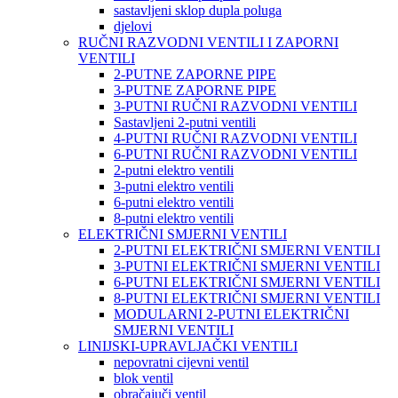
sastavljeni sklop dupla poluga
djelovi
RUČNI RAZVODNI VENTILI I ZAPORNI
VENTILI
2-PUTNE ZAPORNE PIPE
3-PUTNE ZAPORNE PIPE
3-PUTNI RUČNI RAZVODNI VENTILI
Sastavljeni 2-putni ventili
4-PUTNI RUČNI RAZVODNI VENTILI
6-PUTNI RUČNI RAZVODNI VENTILI
2-putni elektro ventili
3-putni elektro ventili
6-putni elektro ventili
8-putni elektro ventili
ELEKTRIČNI SMJERNI VENTILI
2-PUTNI ELEKTRIČNI SMJERNI VENTILI
3-PUTNI ELEKTRIČNI SMJERNI VENTILI
6-PUTNI ELEKTRIČNI SMJERNI VENTILI
8-PUTNI ELEKTRIČNI SMJERNI VENTILI
MODULARNI 2-PUTNI ELEKTRIČNI
SMJERNI VENTILI
LINIJSKI-UPRAVLJAČKI VENTILI
nepovratni cijevni ventil
blok ventil
obračajuči ventil