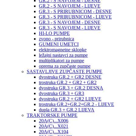
GR.2 - S NAVOJEM - DESNE
GR.2 - S NAVOJEM - LIJEVE
GR.3 - S PRIRUBNICOM - DESNE
GR.3 - S PRIRUBNICOM - LIJEVE
GR.3 - S NAVOJEM - DESNE
GR.3 - S NAVOJEM - LIJEVE
HI-LO PUMPE
zvono - prirubnica
GUMENI UMETCI
elektromagnetne sklopke
ležajni nastavci za pumpe
multiplikatori za pumpe
oprema za zupčaste pumpe
SASTAVLJIVE ZUPČASTE PUMPE
dvostruka GR.2 + GR2 DESNE
trostruka GR.2 + GR2 + GR2
dvostruka GR.3 + GR.2 DESNA
dvostruka GR.3 + GR3
dvostruka GR.2 + GR2 LIJEVE
trostruka GR.2+GR.2+GR.2 - LIJEVE
dupla GR.3 + GR.2 LIJEVA
TRAKTORSKE PUMPE
20A(C)...X006
20A(C)...X021
20A(C)...X104