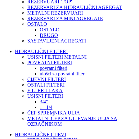
REZERVUARI 'TOP'
REZERVARI ZA HIDRAULIČNI AGREGAT
METALNI REZERVUARI
REZERVARI ZA MINI AGREGATE
OSTALO
OSTALO
DRUGO
SASTAVLJENI AGREGATI
HIDRAULIČNI FILTERI
USISNI FILTERI METALNI
POVRATNI FILTERI
povratni filteri
ulošci za povratni filter
CIJEVNI FILTERI
OSTALI FILTERI
FILTER TLAKA
USISNI FILTERI
3/4"
1 - 1/4
ČEP SPREMNIKA ULJA
METALNI ČEP ZA ULJEVANJE ULJA SA
OZRAČNIKOM
HIDRAULIČNE CIJEVI