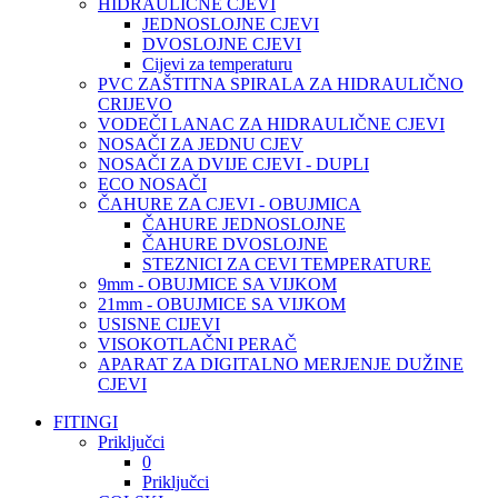
HIDRAULIČNE CJEVI
JEDNOSLOJNE CJEVI
DVOSLOJNE CJEVI
Cijevi za temperaturu
PVC ZAŠTITNA SPIRALA ZA HIDRAULIČNO
CRIJEVO
VODEČI LANAC ZA HIDRAULIČNE CJEVI
NOSAČI ZA JEDNU CJEV
NOSAČI ZA DVIJE CJEVI - DUPLI
ECO NOSAČI
ČAHURE ZA CJEVI - OBUJMICA
ČAHURE JEDNOSLOJNE
ČAHURE DVOSLOJNE
STEZNICI ZA CEVI TEMPERATURE
9mm - OBUJMICE SA VIJKOM
21mm - OBUJMICE SA VIJKOM
USISNE CIJEVI
VISOKOTLAČNI PERAČ
APARAT ZA DIGITALNO MERJENJE DUŽINE
CJEVI
FITINGI
Priključci
0
Priključci