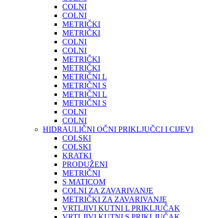
COLNI
COLNI
METRIČKI
METRIČKI
COLNI
COLNI
METRIČKI
METRIČKI
METRIČNI L
METRIČNI S
METRIČNI L
METRIČNI S
COLNI
COLNI
HIDRAULIČNI OČNI PRIKLJUČCI I CIJEVI
COLSKI
COLSKI
KRATKI
PRODUŽENI
METRIČNI
S MATICOM
COLNI ZA ZAVARIVANJE
METRIČKI ZA ZAVARIVANJE
VRTLJIVI KUTNI L PRIKLJUČAK
VRTLJIVI KUTNI S PRIKLJUČAK