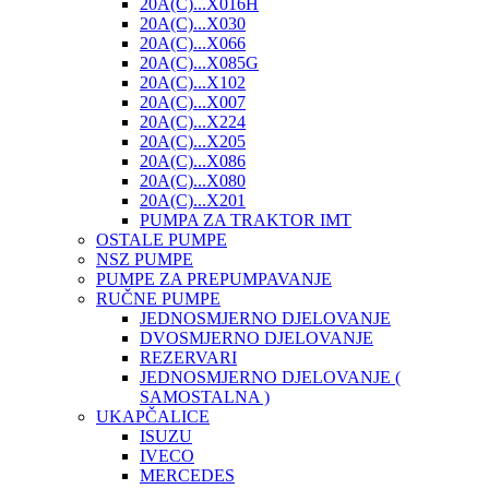
20A(C)...X016H
20A(C)...X030
20A(C)...X066
20A(C)...X085G
20A(C)...X102
20A(C)...X007
20A(C)...X224
20A(C)...X205
20A(C)...X086
20A(C)...X080
20A(C)...X201
PUMPA ZA TRAKTOR IMT
OSTALE PUMPE
NSZ PUMPE
PUMPE ZA PREPUMPAVANJE
RUČNE PUMPE
JEDNOSMJERNO DJELOVANJE
DVOSMJERNO DJELOVANJE
REZERVARI
JEDNOSMJERNO DJELOVANJE (
SAMOSTALNA )
UKAPČALICE
ISUZU
IVECO
MERCEDES