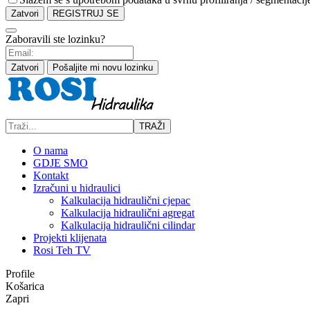
Zatvori
REGISTRUJ SE
Zaboravili ste lozinku?
Zatvori
Pošaljite mi novu lozinku
TRAŽI
O nama
GDJE SMO
Kontakt
Izračuni u hidraulici
Kalkulacija hidraulični cjepac
Kalkulacija hidraulični agregat
Kalkulacija hidraulični cilindar
Projekti klijenata
Rosi Teh TV
Profile
Košarica
Zapri