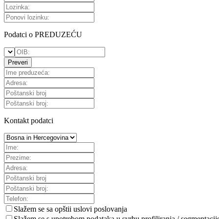
Podatci o PREDUZEĆU
Preveri
Kontakt podatci
Slažem se sa
opštii uslovi poslovanja
Slažem se s upotrebom podataka u svrhu profiliranja / segmentacij