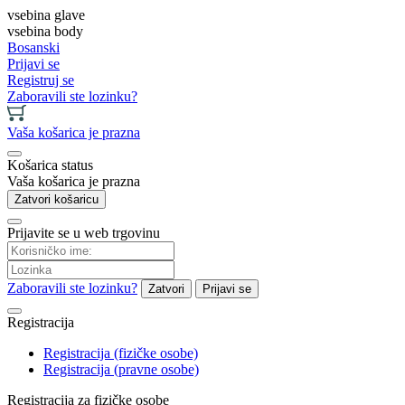
vsebina glave
vsebina body
Bosanski
Prijavi se
Registruj se
Zaboravili ste lozinku?
Vaša košarica je prazna
Košarica status
Vaša košarica je prazna
Zatvori košaricu
Prijavite se u web trgovinu
Zaboravili ste lozinku?
Zatvori
Prijavi se
Registracija
Registracija (fizičke osobe)
Registracija (pravne osobe)
Registracija za fizičke osobe