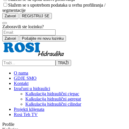
Slažem se s upotrebom podataka u svrhu profiliranja /
segmentacije
Zatvori
REGISTRUJ SE
Zaboravili ste lozinku?
Zatvori
Pošaljite mi novu lozinku
TRAŽI
O nama
GDJE SMO
Kontakt
Izračuni u hidraulici
Kalkulacija hidraulični cjepac
Kalkulacija hidraulični agregat
Kalkulacija hidraulični cilindar
Projekti klijenata
Rosi Teh TV
Profile