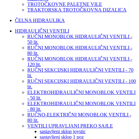
TROTOČKOVNE PALETNE VILE
TRAKTORSKA TROTOČKOVNA DIZALICA
ČELNA HIDRAULIKA
HIDRAULIČNI VENTILI
RUČNI MONOBLOK HIDRAULIČNI VENTILI -
50 lit.
RUČNI MONOBLOK HIDRAULIČNI VENTILI -
80 lit.
RUČNI MONOBLOK HIDRAULIČNI VENTILI -
120 lit.
RUČNI SEKCIJSKI HIDRAULIČNI VENTILI - 70
lit.
RUČNI SEKCIJSKI HIDRAULIČNI VENTILI - 100
lit.
ELEKTROHIDRAULIČNI MONOBLOK VENTILI
- 50 lit.
ELEKTROHIDRAULIČNI MONOBLOK VENTILI
- 80 lit.
RUČNO-ELEKTRIČNI MONOBLOK VENTILI -
80 lit.
VENTILI UPRAVLJANI PREKO SAJLE
sastavljeni sklop joystic
sastavljeni sklop 1 poz