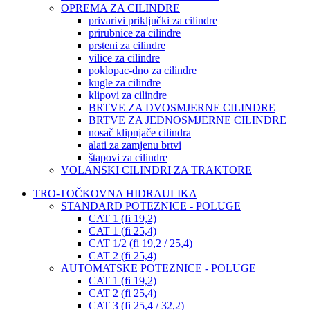
OPREMA ZA CILINDRE
privarivi priključki za cilindre
prirubnice za cilindre
prsteni za cilindre
vilice za cilindre
poklopac-dno za cilindre
kugle za cilindre
klipovi za cilindre
BRTVE ZA DVOSMJERNE CILINDRE
BRTVE ZA JEDNOSMJERNE CILINDRE
nosač klipnjače cilindra
alati za zamjenu brtvi
štapovi za cilindre
VOLANSKI CILINDRI ZA TRAKTORE
TRO-TOČKOVNA HIDRAULIKA
STANDARD POTEZNICE - POLUGE
CAT 1 (fi 19,2)
CAT 1 (fi 25,4)
CAT 1/2 (fi 19,2 / 25,4)
CAT 2 (fi 25,4)
AUTOMATSKE POTEZNICE - POLUGE
CAT 1 (fi 19,2)
CAT 2 (fi 25,4)
CAT 3 (fi 25,4 / 32,2)