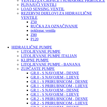
VENTILI ZA CJEPAČE I ŠUMARSKE PRIKOLICE
PLIVAJUČI VENTILI
LOAD SENSING VENTIL
REZERVNI DIJELOVI ZA HIDRAULIČNE
VENTILE
Z50
RUČKA ZA OZNAČIVANJE
poklopac ventila
Z80
P120
HIDRAULIČNE PUMPE
LITOLJEVANE PUMPE
LITOLJEVANE PUMPE ITALIAN
KLIPNE PUMPE
LITOLJEVANE PUMPE - BANANA
ZUPČASTE PUMPE
GR.0 - S NAVOJEM - DESNE
GR.0 - S NAVOJEM - LIJEVE
GR.1 - S PRIRUBNICOM - DESNE
GR.1 - S PRIRUBNICOM - LIJEVE
GR.1 - S NAVOJEM - DESNE
GR.1 - S NAVOJEM - LIJEVE
GR.2 - S PRIRUBNICOM - DESNE
GR.2 - S PRIRUBNICOM - LIJEVE