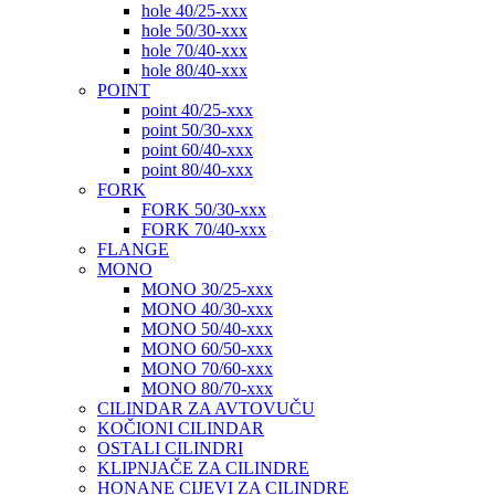
hole 40/25-xxx
hole 50/30-xxx
hole 70/40-xxx
hole 80/40-xxx
POINT
point 40/25-xxx
point 50/30-xxx
point 60/40-xxx
point 80/40-xxx
FORK
FORK 50/30-xxx
FORK 70/40-xxx
FLANGE
MONO
MONO 30/25-xxx
MONO 40/30-xxx
MONO 50/40-xxx
MONO 60/50-xxx
MONO 70/60-xxx
MONO 80/70-xxx
CILINDAR ZA AVTOVUČU
KOČIONI CILINDAR
OSTALI CILINDRI
KLIPNJAČE ZA CILINDRE
HONANE CIJEVI ZA CILINDRE