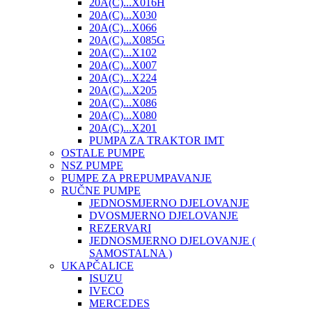
20A(C)...X016H
20A(C)...X030
20A(C)...X066
20A(C)...X085G
20A(C)...X102
20A(C)...X007
20A(C)...X224
20A(C)...X205
20A(C)...X086
20A(C)...X080
20A(C)...X201
PUMPA ZA TRAKTOR IMT
OSTALE PUMPE
NSZ PUMPE
PUMPE ZA PREPUMPAVANJE
RUČNE PUMPE
JEDNOSMJERNO DJELOVANJE
DVOSMJERNO DJELOVANJE
REZERVARI
JEDNOSMJERNO DJELOVANJE (
SAMOSTALNA )
UKAPČALICE
ISUZU
IVECO
MERCEDES