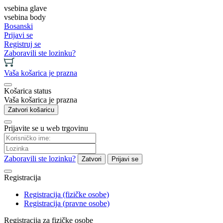
vsebina glave
vsebina body
Bosanski
Prijavi se
Registruj se
Zaboravili ste lozinku?
Vaša košarica je prazna
Košarica status
Vaša košarica je prazna
Zatvori košaricu
Prijavite se u web trgovinu
Zaboravili ste lozinku?
Zatvori
Prijavi se
Registracija
Registracija (fizičke osobe)
Registracija (pravne osobe)
Registracija za fizičke osobe