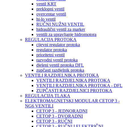
ventil KRT
preklopni ventil
overcentar ventil
hi-lo ventil
RUČNI NUŽNI VENTIL
hidraulični ventil za marker
ventili za upravljanje hidromotora
REGULACIJA PROTOKA
cijevni regulator protoka
regulator protoka
prioritetni ventil
razvodni ventil protoka
djeleni ventil protoka DFL
zupčasti razdjelnik protoka
VENTILI RAZDJELNIKA PROTOKA
VENTILI RAZDJELNIKA PROTOKA
VENTILI RAZDJELNIKA PROTOKA - DFL
ZUPČASTI RAZDJELNICI PROTOKA
REGULACIJA TLAKA
ELEKTROMAGNETSKI MODULAR CETOP 3 -
NG6 VENTILI
CETOP 3 - JEDNORADNI
CETOP 3 - DVORADNI
CETOP 3 - RUČNI
CETOP 3 - RUČNI I ELEKTRIČNI