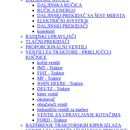
DALJINSKA RUČICA
RUČICA ENERGO
DALJINSKI PREKIDAČ SA ŠEST MIJESTA
ELEKTRIČNI JOYSTICK
DALJINSKI PREKIDAČI
konektori
RADIJSKI UPRAVLJAČI
TLAČNI PREKIDAČI
PROPORCIONALNI VENTILI
VENTILI ZA TRAKTORE - PRIKLJUČCI I
KOČNICE
kočni ventili
IMT - Traktor
FIAT - Traktor
MF - Traktor
JOHN DEERE - Traktor
DEUTZ - Traktor
kiper ventil
okopavač
obračajuči ventil
hidraulični ventili za marker
VENTIL ZA UPRAVLJANJE KOTAČIMA
FORD - Traktor
RAZŠIRENJE TRAKTORSKIH KIPER IZLAZA