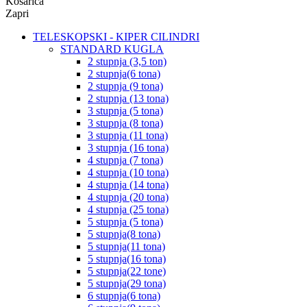
Košarica
Zapri
TELESKOPSKI - KIPER CILINDRI
STANDARD KUGLA
2 stupnja (3,5 ton)
2 stupnja(6 tona)
2 stupnja (9 tona)
2 stupnja (13 tona)
3 stupnja (5 tona)
3 stupnja (8 tona)
3 stupnja (11 tona)
3 stupnja (16 tona)
4 stupnja (7 tona)
4 stupnja (10 tona)
4 stupnja (14 tona)
4 stupnja (20 tona)
4 stupnja (25 tona)
5 stupnja (5 tona)
5 stupnja(8 tona)
5 stupnja(11 tona)
5 stupnja(16 tona)
5 stupnja(22 tone)
5 stupnja(29 tona)
6 stupnja(6 tona)