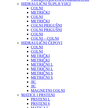
HIDRAULIČNI ŠUPLJI VIJCI
COLNI
METRIČKI
COLNI
METRIČKI
COLNI PRIGUŠNI
COLNI PRIGUŠNI
COLNI
COLNI – COLNI
HIDRAULIČNI ČEPOVI
COLNI
COLNI
METRIČKI
METRIČKI
METRIČNI L
METRIČNI L
METRIČNI S
METRIČNI S
JIC
JIC
MAGNETNI COLNI
MATICE I PRSTENI
PRSTENI L
PRSTENI S
MATICA L