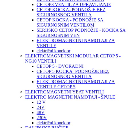
CETOP3 VENTIL ZA UPRAVLJANJE
CETOP KOCKA- PODNOŽJE BEZ
SIGURNOSNOG VENTILA
CETOP KOCKA - PODNOŽJE SA
SIGURNOSNIM VENTILOM
SERIJSKO CETOP PODNOŽJE - KOCKA SA
SIGURNOSNIM VEN
ELEKTROMAGNETNI NAMOTAJI ZA
VENTILE
električni konektor
ELEKTROMAGNETSKI MODULAR CETOP 5 -
NG10 VENTILI
CETOP 5 - DVORADNI
CETOP 5 KOCKA- PODNOŽJE BEZ
SIGURNOSNOG VENTILA
ELEKTROMAGNETNI NAMOTAJI ZA
VENTILE CETOP 5
ELEKTROMAGNETNI YEAT VENTILI
ELEKTRO MAGNETNI NAMOTAJI - ŠPULE
12 V
24V
48V
230V
električni konektor
DALJINSKE RUČICE