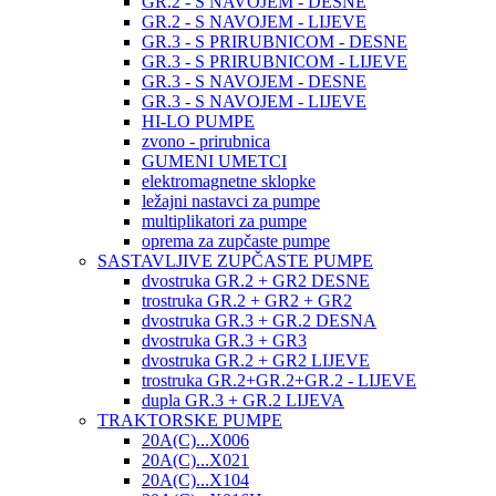
GR.2 - S NAVOJEM - DESNE
GR.2 - S NAVOJEM - LIJEVE
GR.3 - S PRIRUBNICOM - DESNE
GR.3 - S PRIRUBNICOM - LIJEVE
GR.3 - S NAVOJEM - DESNE
GR.3 - S NAVOJEM - LIJEVE
HI-LO PUMPE
zvono - prirubnica
GUMENI UMETCI
elektromagnetne sklopke
ležajni nastavci za pumpe
multiplikatori za pumpe
oprema za zupčaste pumpe
SASTAVLJIVE ZUPČASTE PUMPE
dvostruka GR.2 + GR2 DESNE
trostruka GR.2 + GR2 + GR2
dvostruka GR.3 + GR.2 DESNA
dvostruka GR.3 + GR3
dvostruka GR.2 + GR2 LIJEVE
trostruka GR.2+GR.2+GR.2 - LIJEVE
dupla GR.3 + GR.2 LIJEVA
TRAKTORSKE PUMPE
20A(C)...X006
20A(C)...X021
20A(C)...X104