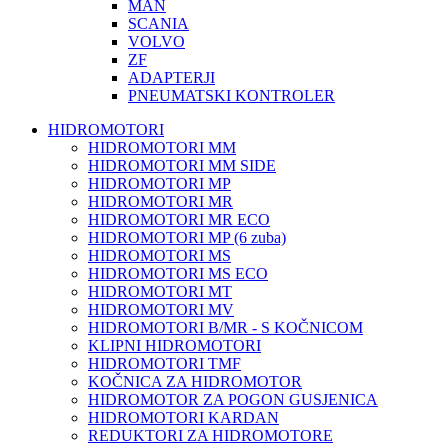
MAN
SCANIA
VOLVO
ZF
ADAPTERJI
PNEUMATSKI KONTROLER
HIDROMOTORI
HIDROMOTORI MM
HIDROMOTORI MM SIDE
HIDROMOTORI MP
HIDROMOTORI MR
HIDROMOTORI MR ECO
HIDROMOTORI MP (6 zuba)
HIDROMOTORI MS
HIDROMOTORI MS ECO
HIDROMOTORI MT
HIDROMOTORI MV
HIDROMOTORI B/MR - S KOČNICOM
KLIPNI HIDROMOTORI
HIDROMOTORI TMF
KOČNICA ZA HIDROMOTOR
HIDROMOTOR ZA POGON GUSJENICA
HIDROMOTORI KARDAN
REDUKTORI ZA HIDROMOTORE