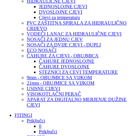
HIDRAULIČNE CJEVI
JEDNOSLOJNE CJEVI
DVOSLOJNE CJEVI
Cijevi za temperaturu
PVC ZAŠTITNA SPIRALA ZA HIDRAULIČNO
CRIJEVO
VODEČI LANAC ZA HIDRAULIČNE CJEVI
NOSAČI ZA JEDNU CJEV
NOSAČI ZA DVIJE CJEVI - DUPLI
ECO NOSAČI
ČAHURE ZA CJEVI - OBUJMICA
ČAHURE JEDNOSLOJNE
ČAHURE DVOSLOJNE
STEZNICI ZA CEVI TEMPERATURE
9mm - OBUJMICE SA VIJKOM
21mm - OBUJMICE SA VIJKOM
USISNE CIJEVI
VISOKOTLAČNI PERAČ
APARAT ZA DIGITALNO MERJENJE DUŽINE
CJEVI
FITINGI
Priključci
0
Priključci