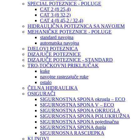
SPECIAL POTEZNICE - POLUGE
CAT 2 (fi 25,4)
CAT 3 (fi 32,2)
CAT 4 (fi 45,2 / 32,4)
HIDRAULIČNA POTEZNICA SA NAVOJEM
MEHANIČKE POTEZNICE - POLUGE
standard navojna
automatska navojna
DJELOVI POTEZNICA
DIZAJUČE POTEZNICE
DIZAJUČE POTEZNICE - STANDARD
TRO-TOČKOVNI PRIKLJUČAK
kuke
navojne rastezajuče ruke
ostalo
ČELNA HIDRAULIKA
OSIGURAČI
SIGURNOSTNA SPONA okrugla – ECO
SIGURNOSTNA SPONA V – ECO
SIGURNOSTNA SPONA OKRUGLA
SIGURNOSTNA SPONA POLUKRUŽNA
SIGURNOSTNA SPONA pojedinačna
SIGURNOSTNA SPONA dupla
SIGURNOSNA RASCIJEPKA
KLINOVI