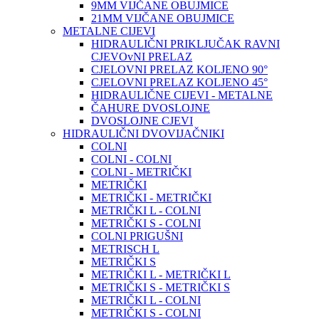
9MM VIJČANE OBUJMICE
21MM VIJČANE OBUJMICE
METALNE CIJEVI
HIDRAULIČNI PRIKLJUČAK RAVNI
CJEVOvNI PRELAZ
CJELOVNI PRELAZ KOLJENO 90°
CJELOVNI PRELAZ KOLJENO 45°
HIDRAULIČNE CIJEVI - METALNE
ČAHURE DVOSLOJNE
DVOSLOJNE CJEVI
HIDRAULIČNI DVOVIJAČNIKI
COLNI
COLNI - COLNI
COLNI - METRIČKI
METRIČKI
METRIČKI - METRIČKI
METRIČKI L - COLNI
METRIČKI S - COLNI
COLNI PRIGUŠNI
METRISCH L
METRIČKI S
METRIČKI L - METRIČKI L
METRIČKI S - METRIČKI S
METRIČKI L - COLNI
METRIČKI S - COLNI