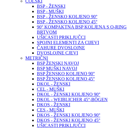
COLSKI
BSP - ŽENSKI
BSP - MUŠKI
BSP - ŽENSKO KOLJENO 90°
BSP - ŽENSKO KOLJENO 45°
90° KOMPAKTNA BSP KOLJENA S O-RING
BRTVOM
UŠICASTI PRIKLJUČCI
SPOJNI ELEMENTI ZA CIJEVI
ČAHURE DVOSLOJNE
DVOSLOJNE CJEVI
METRIČNI
BSP ŽENSKI NAVOJ
BSP MUŠKI NAVOJ
BSP ŽENSKO KOLJENO 90°
BSP ŽENSKO KOLJENO 45°
DKOL - ŽENSKI
CEL - MUŠKI
DKOL - ŽENSKI KOLJENO 90°
DKOL - WEIBLICHER 45°-BÖGEN
DKOS - ŽENSKI
CES - MUŠKI
DKOS - ŽENSKI KOLJENO 90°
DKOS - ŽENSKI KOLJENO 45°
UŠICASTI PRIKLJUČCI