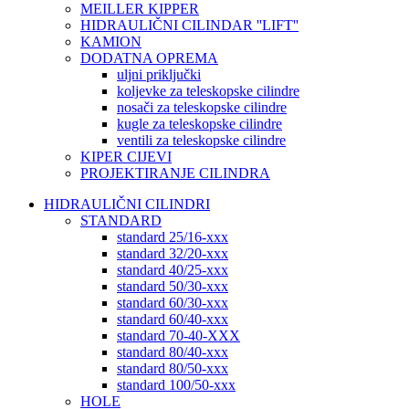
MEILLER KIPPER
HIDRAULIČNI CILINDAR ''LIFT''
KAMION
DODATNA OPREMA
uljni priključki
koljevke za teleskopske cilindre
nosači za teleskopske cilindre
kugle za teleskopske cilindre
ventili za teleskopske cilindre
KIPER CIJEVI
PROJEKTIRANJE CILINDRA
HIDRAULIČNI CILINDRI
STANDARD
standard 25/16-xxx
standard 32/20-xxx
standard 40/25-xxx
standard 50/30-xxx
standard 60/30-xxx
standard 60/40-xxx
standard 70-40-XXX
standard 80/40-xxx
standard 80/50-xxx
standard 100/50-xxx
HOLE