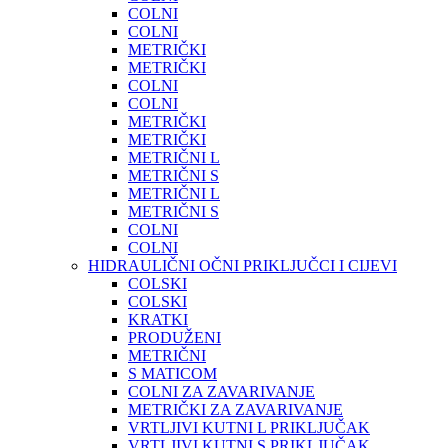
COLNI
COLNI
METRIČKI
METRIČKI
COLNI
COLNI
METRIČKI
METRIČKI
METRIČNI L
METRIČNI S
METRIČNI L
METRIČNI S
COLNI
COLNI
HIDRAULIČNI OČNI PRIKLJUČCI I CIJEVI
COLSKI
COLSKI
KRATKI
PRODUŽENI
METRIČNI
S MATICOM
COLNI ZA ZAVARIVANJE
METRIČKI ZA ZAVARIVANJE
VRTLJIVI KUTNI L PRIKLJUČAK
VRTLJIVI KUTNI S PRIKLJUČAK