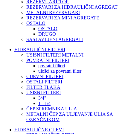
REZERVUARI 'TOP'
REZERVARI ZA HIDRAULIČNI AGREGAT
METALNI REZERVUARI
REZERVARI ZA MINI AGREGATE
OSTALO
OSTALO
DRUGO
SASTAVLJENI AGREGATI
HIDRAULIČNI FILTERI
USISNI FILTERI METALNI
POVRATNI FILTERI
povratni filteri
ulošci za povratni filter
CIJEVNI FILTERI
OSTALI FILTERI
FILTER TLAKA
USISNI FILTERI
3/4"
1 - 1/4
ČEP SPREMNIKA ULJA
METALNI ČEP ZA ULJEVANJE ULJA SA
OZRAČNIKOM
HIDRAULIČNE CIJEVI