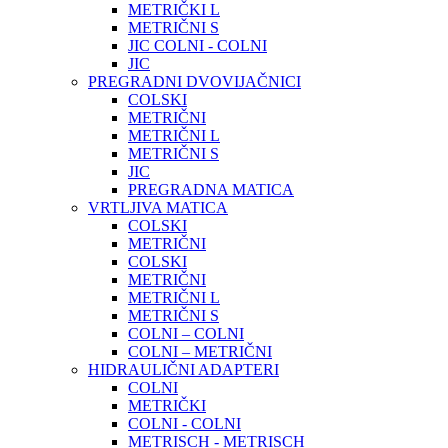
METRIČKI L
METRIČNI S
JIC COLNI - COLNI
JIC
PREGRADNI DVOVIJAČNICI
COLSKI
METRIČNI
METRIČNI L
METRIČNI S
JIC
PREGRADNA MATICA
VRTLJIVA MATICA
COLSKI
METRIČNI
COLSKI
METRIČNI
METRIČNI L
METRIČNI S
COLNI – COLNI
COLNI – METRIČNI
HIDRAULIČNI ADAPTERI
COLNI
METRIČKI
COLNI - COLNI
METRISCH - METRISCH