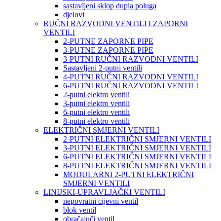
sastavljeni sklop dupla poluga
djelovi
RUČNI RAZVODNI VENTILI I ZAPORNI
VENTILI
2-PUTNE ZAPORNE PIPE
3-PUTNE ZAPORNE PIPE
3-PUTNI RUČNI RAZVODNI VENTILI
Sastavljeni 2-putni ventili
4-PUTNI RUČNI RAZVODNI VENTILI
6-PUTNI RUČNI RAZVODNI VENTILI
2-putni elektro ventili
3-putni elektro ventili
6-putni elektro ventili
8-putni elektro ventili
ELEKTRIČNI SMJERNI VENTILI
2-PUTNI ELEKTRIČNI SMJERNI VENTILI
3-PUTNI ELEKTRIČNI SMJERNI VENTILI
6-PUTNI ELEKTRIČNI SMJERNI VENTILI
8-PUTNI ELEKTRIČNI SMJERNI VENTILI
MODULARNI 2-PUTNI ELEKTRIČNI
SMJERNI VENTILI
LINIJSKI-UPRAVLJAČKI VENTILI
nepovratni cijevni ventil
blok ventil
obračajuči ventil