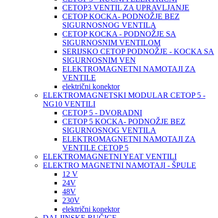
CETOP3 VENTIL ZA UPRAVLJANJE
CETOP KOCKA- PODNOŽJE BEZ
SIGURNOSNOG VENTILA
CETOP KOCKA - PODNOŽJE SA
SIGURNOSNIM VENTILOM
SERIJSKO CETOP PODNOŽJE - KOCKA SA
SIGURNOSNIM VEN
ELEKTROMAGNETNI NAMOTAJI ZA
VENTILE
električni konektor
ELEKTROMAGNETSKI MODULAR CETOP 5 -
NG10 VENTILI
CETOP 5 - DVORADNI
CETOP 5 KOCKA- PODNOŽJE BEZ
SIGURNOSNOG VENTILA
ELEKTROMAGNETNI NAMOTAJI ZA
VENTILE CETOP 5
ELEKTROMAGNETNI YEAT VENTILI
ELEKTRO MAGNETNI NAMOTAJI - ŠPULE
12 V
24V
48V
230V
električni konektor
DALJINSKE RUČICE