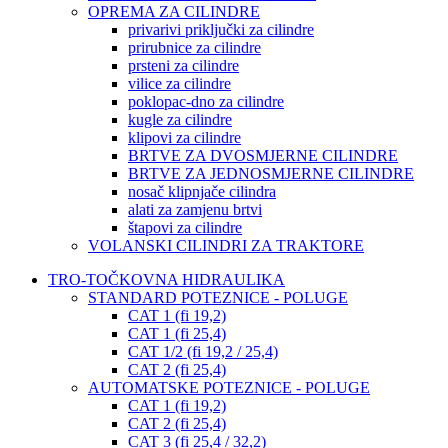
OPREMA ZA CILINDRE
privarivi priključki za cilindre
prirubnice za cilindre
prsteni za cilindre
vilice za cilindre
poklopac-dno za cilindre
kugle za cilindre
klipovi za cilindre
BRTVE ZA DVOSMJERNE CILINDRE
BRTVE ZA JEDNOSMJERNE CILINDRE
nosač klipnjače cilindra
alati za zamjenu brtvi
štapovi za cilindre
VOLANSKI CILINDRI ZA TRAKTORE
TRO-TOČKOVNA HIDRAULIKA
STANDARD POTEZNICE - POLUGE
CAT 1 (fi 19,2)
CAT 1 (fi 25,4)
CAT 1/2 (fi 19,2 / 25,4)
CAT 2 (fi 25,4)
AUTOMATSKE POTEZNICE - POLUGE
CAT 1 (fi 19,2)
CAT 2 (fi 25,4)
CAT 3 (fi 25,4 / 32,2)