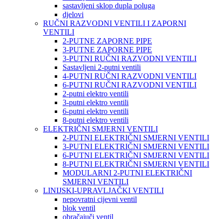
sastavljeni sklop dupla poluga
djelovi
RUČNI RAZVODNI VENTILI I ZAPORNI
VENTILI
2-PUTNE ZAPORNE PIPE
3-PUTNE ZAPORNE PIPE
3-PUTNI RUČNI RAZVODNI VENTILI
Sastavljeni 2-putni ventili
4-PUTNI RUČNI RAZVODNI VENTILI
6-PUTNI RUČNI RAZVODNI VENTILI
2-putni elektro ventili
3-putni elektro ventili
6-putni elektro ventili
8-putni elektro ventili
ELEKTRIČNI SMJERNI VENTILI
2-PUTNI ELEKTRIČNI SMJERNI VENTILI
3-PUTNI ELEKTRIČNI SMJERNI VENTILI
6-PUTNI ELEKTRIČNI SMJERNI VENTILI
8-PUTNI ELEKTRIČNI SMJERNI VENTILI
MODULARNI 2-PUTNI ELEKTRIČNI
SMJERNI VENTILI
LINIJSKI-UPRAVLJAČKI VENTILI
nepovratni cijevni ventil
blok ventil
obračajuči ventil