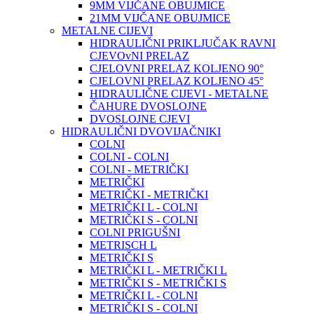
9MM VIJČANE OBUJMICE
21MM VIJČANE OBUJMICE
METALNE CIJEVI
HIDRAULIČNI PRIKLJUČAK RAVNI
CJEVOvNI PRELAZ
CJELOVNI PRELAZ KOLJENO 90°
CJELOVNI PRELAZ KOLJENO 45°
HIDRAULIČNE CIJEVI - METALNE
ČAHURE DVOSLOJNE
DVOSLOJNE CJEVI
HIDRAULIČNI DVOVIJAČNIKI
COLNI
COLNI - COLNI
COLNI - METRIČKI
METRIČKI
METRIČKI - METRIČKI
METRIČKI L - COLNI
METRIČKI S - COLNI
COLNI PRIGUŠNI
METRISCH L
METRIČKI S
METRIČKI L - METRIČKI L
METRIČKI S - METRIČKI S
METRIČKI L - COLNI
METRIČKI S - COLNI