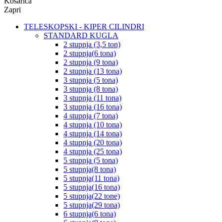
Košarica
Zapri
TELESKOPSKI - KIPER CILINDRI
STANDARD KUGLA
2 stupnja (3,5 ton)
2 stupnja(6 tona)
2 stupnja (9 tona)
2 stupnja (13 tona)
3 stupnja (5 tona)
3 stupnja (8 tona)
3 stupnja (11 tona)
3 stupnja (16 tona)
4 stupnja (7 tona)
4 stupnja (10 tona)
4 stupnja (14 tona)
4 stupnja (20 tona)
4 stupnja (25 tona)
5 stupnja (5 tona)
5 stupnja(8 tona)
5 stupnja(11 tona)
5 stupnja(16 tona)
5 stupnja(22 tone)
5 stupnja(29 tona)
6 stupnja(6 tona)