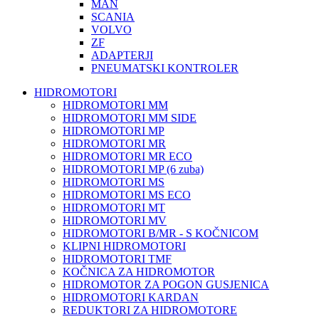
MAN
SCANIA
VOLVO
ZF
ADAPTERJI
PNEUMATSKI KONTROLER
HIDROMOTORI
HIDROMOTORI MM
HIDROMOTORI MM SIDE
HIDROMOTORI MP
HIDROMOTORI MR
HIDROMOTORI MR ECO
HIDROMOTORI MP (6 zuba)
HIDROMOTORI MS
HIDROMOTORI MS ECO
HIDROMOTORI MT
HIDROMOTORI MV
HIDROMOTORI B/MR - S KOČNICOM
KLIPNI HIDROMOTORI
HIDROMOTORI TMF
KOČNICA ZA HIDROMOTOR
HIDROMOTOR ZA POGON GUSJENICA
HIDROMOTORI KARDAN
REDUKTORI ZA HIDROMOTORE