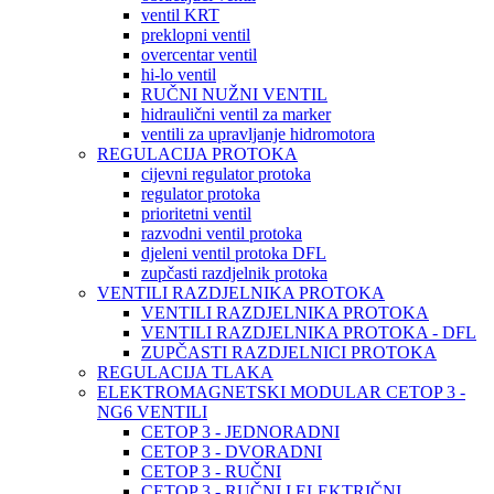
ventil KRT
preklopni ventil
overcentar ventil
hi-lo ventil
RUČNI NUŽNI VENTIL
hidraulični ventil za marker
ventili za upravljanje hidromotora
REGULACIJA PROTOKA
cijevni regulator protoka
regulator protoka
prioritetni ventil
razvodni ventil protoka
djeleni ventil protoka DFL
zupčasti razdjelnik protoka
VENTILI RAZDJELNIKA PROTOKA
VENTILI RAZDJELNIKA PROTOKA
VENTILI RAZDJELNIKA PROTOKA - DFL
ZUPČASTI RAZDJELNICI PROTOKA
REGULACIJA TLAKA
ELEKTROMAGNETSKI MODULAR CETOP 3 -
NG6 VENTILI
CETOP 3 - JEDNORADNI
CETOP 3 - DVORADNI
CETOP 3 - RUČNI
CETOP 3 - RUČNI I ELEKTRIČNI