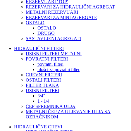
REZERVUARI 'TOP'
REZERVARI ZA HIDRAULIČNI AGREGAT
METALNI REZERVUARI
REZERVARI ZA MINI AGREGATE
OSTALO
OSTALO
DRUGO
SASTAVLJENI AGREGATI
HIDRAULIČNI FILTERI
USISNI FILTERI METALNI
POVRATNI FILTERI
povratni filteri
ulošci za povratni filter
CIJEVNI FILTERI
OSTALI FILTERI
FILTER TLAKA
USISNI FILTERI
3/4"
1 - 1/4
ČEP SPREMNIKA ULJA
METALNI ČEP ZA ULJEVANJE ULJA SA
OZRAČNIKOM
HIDRAULIČNE CIJEVI