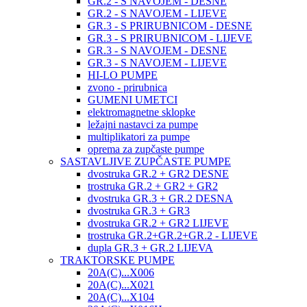
GR.2 - S NAVOJEM - DESNE
GR.2 - S NAVOJEM - LIJEVE
GR.3 - S PRIRUBNICOM - DESNE
GR.3 - S PRIRUBNICOM - LIJEVE
GR.3 - S NAVOJEM - DESNE
GR.3 - S NAVOJEM - LIJEVE
HI-LO PUMPE
zvono - prirubnica
GUMENI UMETCI
elektromagnetne sklopke
ležajni nastavci za pumpe
multiplikatori za pumpe
oprema za zupčaste pumpe
SASTAVLJIVE ZUPČASTE PUMPE
dvostruka GR.2 + GR2 DESNE
trostruka GR.2 + GR2 + GR2
dvostruka GR.3 + GR.2 DESNA
dvostruka GR.3 + GR3
dvostruka GR.2 + GR2 LIJEVE
trostruka GR.2+GR.2+GR.2 - LIJEVE
dupla GR.3 + GR.2 LIJEVA
TRAKTORSKE PUMPE
20A(C)...X006
20A(C)...X021
20A(C)...X104