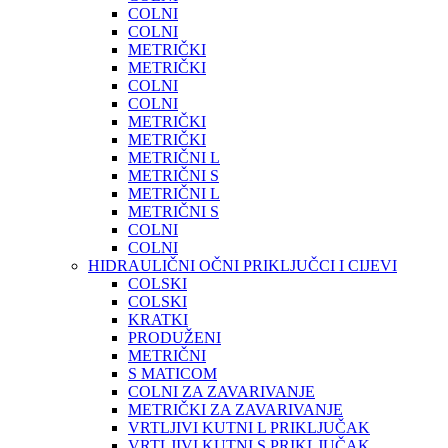
COLNI
COLNI
METRIČKI
METRIČKI
COLNI
COLNI
METRIČKI
METRIČKI
METRIČNI L
METRIČNI S
METRIČNI L
METRIČNI S
COLNI
COLNI
HIDRAULIČNI OČNI PRIKLJUČCI I CIJEVI
COLSKI
COLSKI
KRATKI
PRODUŽENI
METRIČNI
S MATICOM
COLNI ZA ZAVARIVANJE
METRIČKI ZA ZAVARIVANJE
VRTLJIVI KUTNI L PRIKLJUČAK
VRTLJIVI KUTNI S PRIKLJUČAK