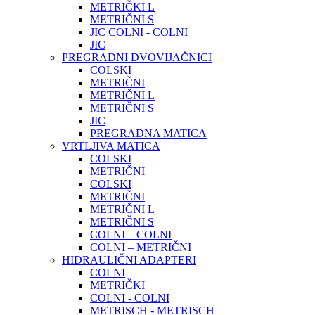
METRIČKI L
METRIČNI S
JIC COLNI - COLNI
JIC
PREGRADNI DVOVIJAČNICI
COLSKI
METRIČNI
METRIČNI L
METRIČNI S
JIC
PREGRADNA MATICA
VRTLJIVA MATICA
COLSKI
METRIČNI
COLSKI
METRIČNI
METRIČNI L
METRIČNI S
COLNI – COLNI
COLNI – METRIČNI
HIDRAULIČNI ADAPTERI
COLNI
METRIČKI
COLNI - COLNI
METRISCH - METRISCH