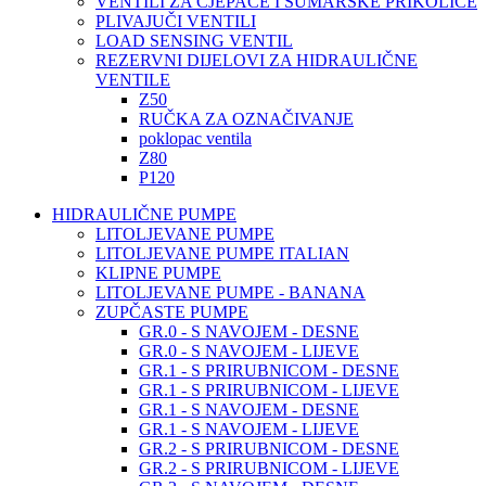
VENTILI ZA CJEPAČE I ŠUMARSKE PRIKOLICE
PLIVAJUČI VENTILI
LOAD SENSING VENTIL
REZERVNI DIJELOVI ZA HIDRAULIČNE
VENTILE
Z50
RUČKA ZA OZNAČIVANJE
poklopac ventila
Z80
P120
HIDRAULIČNE PUMPE
LITOLJEVANE PUMPE
LITOLJEVANE PUMPE ITALIAN
KLIPNE PUMPE
LITOLJEVANE PUMPE - BANANA
ZUPČASTE PUMPE
GR.0 - S NAVOJEM - DESNE
GR.0 - S NAVOJEM - LIJEVE
GR.1 - S PRIRUBNICOM - DESNE
GR.1 - S PRIRUBNICOM - LIJEVE
GR.1 - S NAVOJEM - DESNE
GR.1 - S NAVOJEM - LIJEVE
GR.2 - S PRIRUBNICOM - DESNE
GR.2 - S PRIRUBNICOM - LIJEVE