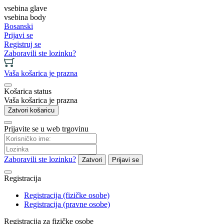
vsebina glave
vsebina body
Bosanski
Prijavi se
Registruj se
Zaboravili ste lozinku?
Vaša košarica je prazna
Košarica status
Vaša košarica je prazna
Zatvori košaricu
Prijavite se u web trgovinu
Zaboravili ste lozinku?
Zatvori
Prijavi se
Registracija
Registracija (fizičke osobe)
Registracija (pravne osobe)
Registracija za fizičke osobe