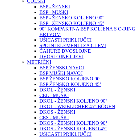
COLSKI
BSP - ŽENSKI
BSP - MUŠKI
BSP - ŽENSKO KOLJENO 90°
BSP - ŽENSKO KOLJENO 45°
90° KOMPAKTNA BSP KOLJENA S O-RING
BRTVOM
UŠICASTI PRIKLJUČCI
SPOJNI ELEMENTI ZA CIJEVI
ČAHURE DVOSLOJNE
DVOSLOJNE CJEVI
METRIČNI
BSP ŽENSKI NAVOJ
BSP MUŠKI NAVOJ
BSP ŽENSKO KOLJENO 90°
BSP ŽENSKO KOLJENO 45°
DKOL - ŽENSKI
CEL - MUŠKI
DKOL - ŽENSKI KOLJENO 90°
DKOL - WEIBLICHER 45°-BÖGEN
DKOS - ŽENSKI
CES - MUŠKI
DKOS - ŽENSKI KOLJENO 90°
DKOS - ŽENSKI KOLJENO 45°
UŠICASTI PRIKLJUČCI