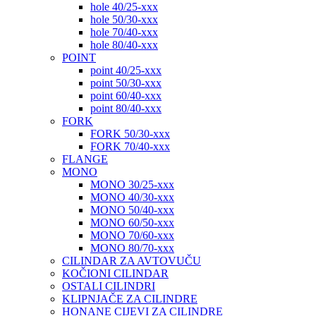
hole 40/25-xxx
hole 50/30-xxx
hole 70/40-xxx
hole 80/40-xxx
POINT
point 40/25-xxx
point 50/30-xxx
point 60/40-xxx
point 80/40-xxx
FORK
FORK 50/30-xxx
FORK 70/40-xxx
FLANGE
MONO
MONO 30/25-xxx
MONO 40/30-xxx
MONO 50/40-xxx
MONO 60/50-xxx
MONO 70/60-xxx
MONO 80/70-xxx
CILINDAR ZA AVTOVUČU
KOČIONI CILINDAR
OSTALI CILINDRI
KLIPNJAČE ZA CILINDRE
HONANE CIJEVI ZA CILINDRE