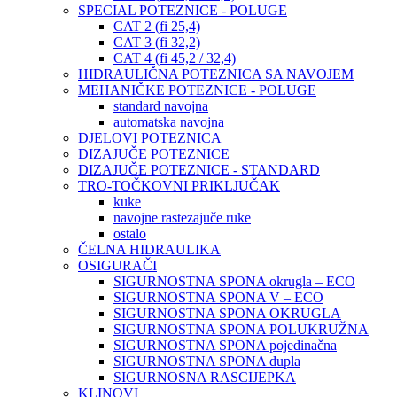
SPECIAL POTEZNICE - POLUGE
CAT 2 (fi 25,4)
CAT 3 (fi 32,2)
CAT 4 (fi 45,2 / 32,4)
HIDRAULIČNA POTEZNICA SA NAVOJEM
MEHANIČKE POTEZNICE - POLUGE
standard navojna
automatska navojna
DJELOVI POTEZNICA
DIZAJUČE POTEZNICE
DIZAJUČE POTEZNICE - STANDARD
TRO-TOČKOVNI PRIKLJUČAK
kuke
navojne rastezajuče ruke
ostalo
ČELNA HIDRAULIKA
OSIGURAČI
SIGURNOSTNA SPONA okrugla – ECO
SIGURNOSTNA SPONA V – ECO
SIGURNOSTNA SPONA OKRUGLA
SIGURNOSTNA SPONA POLUKRUŽNA
SIGURNOSTNA SPONA pojedinačna
SIGURNOSTNA SPONA dupla
SIGURNOSNA RASCIJEPKA
KLINOVI