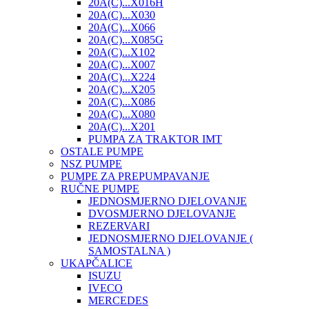
20A(C)...X016H
20A(C)...X030
20A(C)...X066
20A(C)...X085G
20A(C)...X102
20A(C)...X007
20A(C)...X224
20A(C)...X205
20A(C)...X086
20A(C)...X080
20A(C)...X201
PUMPA ZA TRAKTOR IMT
OSTALE PUMPE
NSZ PUMPE
PUMPE ZA PREPUMPAVANJE
RUČNE PUMPE
JEDNOSMJERNO DJELOVANJE
DVOSMJERNO DJELOVANJE
REZERVARI
JEDNOSMJERNO DJELOVANJE (
SAMOSTALNA )
UKAPČALICE
ISUZU
IVECO
MERCEDES