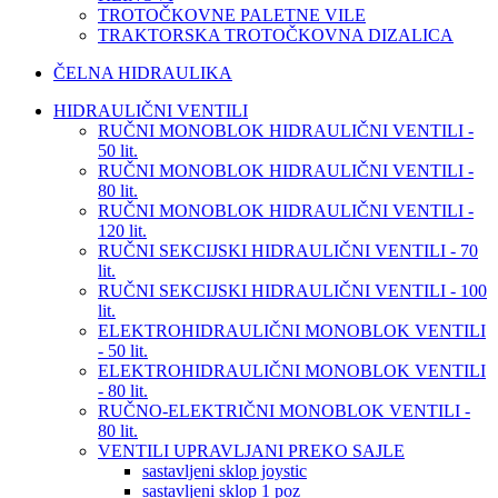
TROTOČKOVNE PALETNE VILE
TRAKTORSKA TROTOČKOVNA DIZALICA
ČELNA HIDRAULIKA
HIDRAULIČNI VENTILI
RUČNI MONOBLOK HIDRAULIČNI VENTILI -
50 lit.
RUČNI MONOBLOK HIDRAULIČNI VENTILI -
80 lit.
RUČNI MONOBLOK HIDRAULIČNI VENTILI -
120 lit.
RUČNI SEKCIJSKI HIDRAULIČNI VENTILI - 70
lit.
RUČNI SEKCIJSKI HIDRAULIČNI VENTILI - 100
lit.
ELEKTROHIDRAULIČNI MONOBLOK VENTILI
- 50 lit.
ELEKTROHIDRAULIČNI MONOBLOK VENTILI
- 80 lit.
RUČNO-ELEKTRIČNI MONOBLOK VENTILI -
80 lit.
VENTILI UPRAVLJANI PREKO SAJLE
sastavljeni sklop joystic
sastavljeni sklop 1 poz