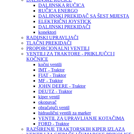
DALJINSKA RUČICA
RUČICA ENERGO
DALJINSKI PREKIDAČ SA ŠEST MIJESTA
ELEKTRIČNI JOYSTICK
DALJINSKI PREKIDAČI
konektori
RADIJSKI UPRAVLJAČI
TLAČNI PREKIDAČI
PROPORCIONALNI VENTILI
VENTILI ZA TRAKTORE - PRIKLJUČCI I
KOČNICE
kočni ventili
IMT - Traktor
FIAT - Traktor
MF - Traktor
JOHN DEERE - Traktor
DEUTZ - Traktor
kiper ventil
okopavač
obračajuči ventil
hidraulični ventili za marker
VENTIL ZA UPRAVLJANJE KOTAČIMA
FORD - Traktor
RAZŠIRENJE TRAKTORSKIH KIPER IZLAZA