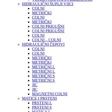
HIDRAULIČNI ŠUPLJI VIJCI
COLNI
METRIČKI
COLNI
METRIČKI
COLNI PRIGUŠNI
COLNI PRIGUŠNI
COLNI
COLNI – COLNI
HIDRAULIČNI ČEPOVI
COLNI
COLNI
METRIČKI
METRIČKI
METRIČNI L
METRIČNI L
METRIČNI S
METRIČNI S
JIC
JIC
MAGNETNI COLNI
MATICE I PRSTENI
PRSTENI L
PRSTENI S
MATICA L