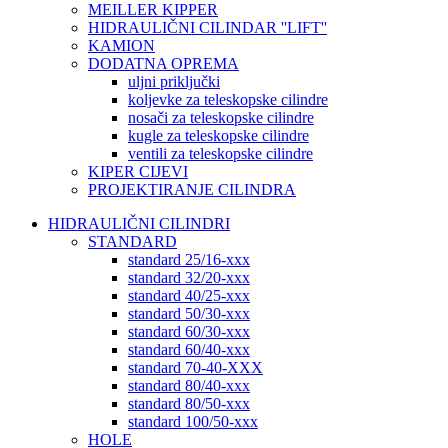
MEILLER KIPPER
HIDRAULIČNI CILINDAR ''LIFT''
KAMION
DODATNA OPREMA
uljni priključki
koljevke za teleskopske cilindre
nosači za teleskopske cilindre
kugle za teleskopske cilindre
ventili za teleskopske cilindre
KIPER CIJEVI
PROJEKTIRANJE CILINDRA
HIDRAULIČNI CILINDRI
STANDARD
standard 25/16-xxx
standard 32/20-xxx
standard 40/25-xxx
standard 50/30-xxx
standard 60/30-xxx
standard 60/40-xxx
standard 70-40-XXX
standard 80/40-xxx
standard 80/50-xxx
standard 100/50-xxx
HOLE