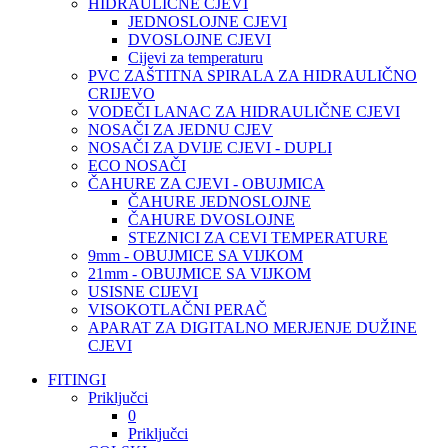
HIDRAULIČNE CJEVI
JEDNOSLOJNE CJEVI
DVOSLOJNE CJEVI
Cijevi za temperaturu
PVC ZAŠTITNA SPIRALA ZA HIDRAULIČNO
CRIJEVO
VODEČI LANAC ZA HIDRAULIČNE CJEVI
NOSAČI ZA JEDNU CJEV
NOSAČI ZA DVIJE CJEVI - DUPLI
ECO NOSAČI
ČAHURE ZA CJEVI - OBUJMICA
ČAHURE JEDNOSLOJNE
ČAHURE DVOSLOJNE
STEZNICI ZA CEVI TEMPERATURE
9mm - OBUJMICE SA VIJKOM
21mm - OBUJMICE SA VIJKOM
USISNE CIJEVI
VISOKOTLAČNI PERAČ
APARAT ZA DIGITALNO MERJENJE DUŽINE
CJEVI
FITINGI
Priključci
0
Priključci