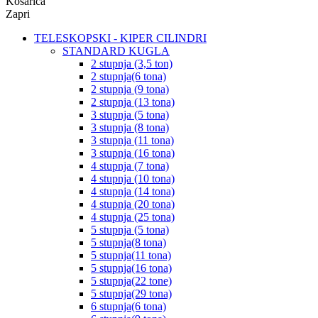
Košarica
Zapri
TELESKOPSKI - KIPER CILINDRI
STANDARD KUGLA
2 stupnja (3,5 ton)
2 stupnja(6 tona)
2 stupnja (9 tona)
2 stupnja (13 tona)
3 stupnja (5 tona)
3 stupnja (8 tona)
3 stupnja (11 tona)
3 stupnja (16 tona)
4 stupnja (7 tona)
4 stupnja (10 tona)
4 stupnja (14 tona)
4 stupnja (20 tona)
4 stupnja (25 tona)
5 stupnja (5 tona)
5 stupnja(8 tona)
5 stupnja(11 tona)
5 stupnja(16 tona)
5 stupnja(22 tone)
5 stupnja(29 tona)
6 stupnja(6 tona)