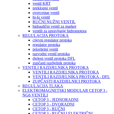
ventil KRT
preklopni ventil
overcentar ventil
hi-lo ventil
RUČNI NUŽNI VENTIL
hidraulični ventil za marker
ventili za upravljanje hidromotora
REGULACIJA PROTOKA
cijevni regulator protoka
regulator protoka
prioritetni ventil
razvodni ventil protoka
djeleni ventil protoka DFL
zupčasti razdjelnik protoka
VENTILI RAZDJELNIKA PROTOKA
VENTILI RAZDJELNIKA PROTOKA
VENTILI RAZDJELNIKA PROTOKA - DFL
ZUPČASTI RAZDJELNICI PROTOKA
REGULACIJA TLAKA
ELEKTROMAGNETSKI MODULAR CETOP 3 -
NG6 VENTILI
CETOP 3 - JEDNORADNI
CETOP 3 - DVORADNI
CETOP 3 - RUČNI
CETOP 3 - RUČNI I ELEKTRIČNI