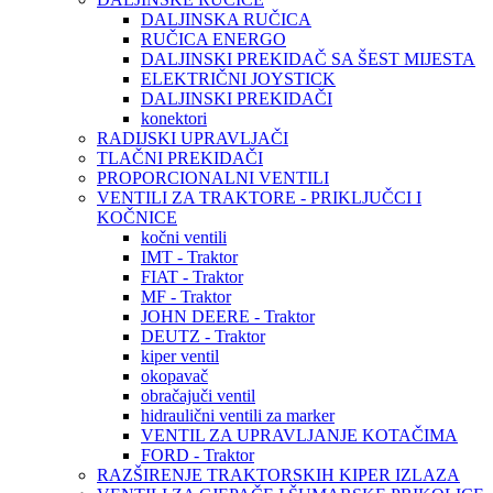
DALJINSKA RUČICA
RUČICA ENERGO
DALJINSKI PREKIDAČ SA ŠEST MIJESTA
ELEKTRIČNI JOYSTICK
DALJINSKI PREKIDAČI
konektori
RADIJSKI UPRAVLJAČI
TLAČNI PREKIDAČI
PROPORCIONALNI VENTILI
VENTILI ZA TRAKTORE - PRIKLJUČCI I
KOČNICE
kočni ventili
IMT - Traktor
FIAT - Traktor
MF - Traktor
JOHN DEERE - Traktor
DEUTZ - Traktor
kiper ventil
okopavač
obračajuči ventil
hidraulični ventili za marker
VENTIL ZA UPRAVLJANJE KOTAČIMA
FORD - Traktor
RAZŠIRENJE TRAKTORSKIH KIPER IZLAZA