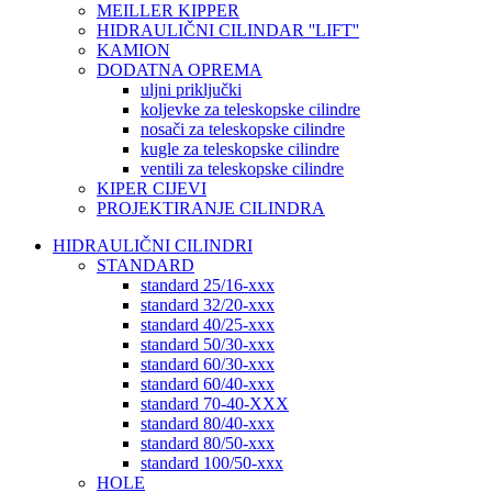
MEILLER KIPPER
HIDRAULIČNI CILINDAR ''LIFT''
KAMION
DODATNA OPREMA
uljni priključki
koljevke za teleskopske cilindre
nosači za teleskopske cilindre
kugle za teleskopske cilindre
ventili za teleskopske cilindre
KIPER CIJEVI
PROJEKTIRANJE CILINDRA
HIDRAULIČNI CILINDRI
STANDARD
standard 25/16-xxx
standard 32/20-xxx
standard 40/25-xxx
standard 50/30-xxx
standard 60/30-xxx
standard 60/40-xxx
standard 70-40-XXX
standard 80/40-xxx
standard 80/50-xxx
standard 100/50-xxx
HOLE