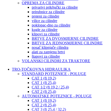
OPREMA ZA CILINDRE
privarivi priključki za cilindre
prirubnice za cilindre
prsteni za cilindre
vilice za cilindre
poklopac-dno za cilindre
kugle za cilindre
klipovi za cilindre
BRTVE ZA DVOSMJERNE CILINDRE
BRTVE ZA JEDNOSMJERNE CILINDRE
nosač klipnjače cilindra
alati za zamjenu brtvi
štapovi za cilindre
VOLANSKI CILINDRI ZA TRAKTORE
TRO-TOČKOVNA HIDRAULIKA
STANDARD POTEZNICE - POLUGE
CAT 1 (fi 19,2)
CAT 1 (fi 25,4)
CAT 1/2 (fi 19,2 / 25,4)
CAT 2 (fi 25,4)
AUTOMATSKE POTEZNICE - POLUGE
CAT 1 (fi 19,2)
CAT 2 (fi 25,4)
CAT 3 (fi 25,4 / 32,2)