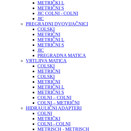
METRIČKI L
METRIČNI S
JIC COLNI - COLNI
JIC
PREGRADNI DVOVIJAČNICI
COLSKI
METRIČNI
METRIČNI L
METRIČNI S
JIC
PREGRADNA MATICA
VRTLJIVA MATICA
COLSKI
METRIČNI
COLSKI
METRIČNI
METRIČNI L
METRIČNI S
COLNI – COLNI
COLNI – METRIČNI
HIDRAULIČNI ADAPTERI
COLNI
METRIČKI
COLNI - COLNI
METRISCH - METRISCH