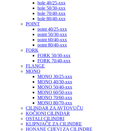
hole 40/25-xxx
hole 50/30-xxx
hole 70/40-xxx
hole 80/40-xxx
POINT
point 40/25-xxx
point 50/30-xxx
point 60/40-xxx
point 80/40-xxx
FORK
FORK 50/30-xxx
FORK 70/40-xxx
FLANGE
MONO
MONO 30/25-xxx
MONO 40/30-xxx
MONO 50/40-xxx
MONO 60/50-xxx
MONO 70/60-xxx
MONO 80/70-xxx
CILINDAR ZA AVTOVUČU
KOČIONI CILINDAR
OSTALI CILINDRI
KLIPNJAČE ZA CILINDRE
HONANE CIJEVI ZA CILINDRE