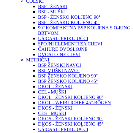
COLSKI
BSP - ŽENSKI
BSP - MUŠKI
BSP - ŽENSKO KOLJENO 90°
BSP - ŽENSKO KOLJENO 45°
90° KOMPAKTNA BSP KOLJENA S O-RING
BRTVOM
UŠICASTI PRIKLJUČCI
SPOJNI ELEMENTI ZA CIJEVI
ČAHURE DVOSLOJNE
DVOSLOJNE CJEVI
METRIČNI
BSP ŽENSKI NAVOJ
BSP MUŠKI NAVOJ
BSP ŽENSKO KOLJENO 90°
BSP ŽENSKO KOLJENO 45°
DKOL - ŽENSKI
CEL - MUŠKI
DKOL - ŽENSKI KOLJENO 90°
DKOL - WEIBLICHER 45°-BÖGEN
DKOS - ŽENSKI
CES - MUŠKI
DKOS - ŽENSKI KOLJENO 90°
DKOS - ŽENSKI KOLJENO 45°
UŠICASTI PRIKLJUČCI