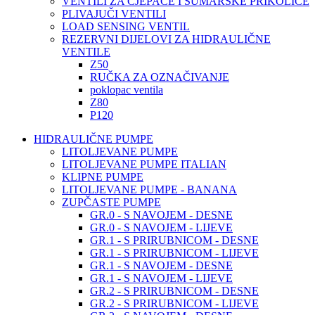
VENTILI ZA CJEPAČE I ŠUMARSKE PRIKOLICE
PLIVAJUČI VENTILI
LOAD SENSING VENTIL
REZERVNI DIJELOVI ZA HIDRAULIČNE
VENTILE
Z50
RUČKA ZA OZNAČIVANJE
poklopac ventila
Z80
P120
HIDRAULIČNE PUMPE
LITOLJEVANE PUMPE
LITOLJEVANE PUMPE ITALIAN
KLIPNE PUMPE
LITOLJEVANE PUMPE - BANANA
ZUPČASTE PUMPE
GR.0 - S NAVOJEM - DESNE
GR.0 - S NAVOJEM - LIJEVE
GR.1 - S PRIRUBNICOM - DESNE
GR.1 - S PRIRUBNICOM - LIJEVE
GR.1 - S NAVOJEM - DESNE
GR.1 - S NAVOJEM - LIJEVE
GR.2 - S PRIRUBNICOM - DESNE
GR.2 - S PRIRUBNICOM - LIJEVE