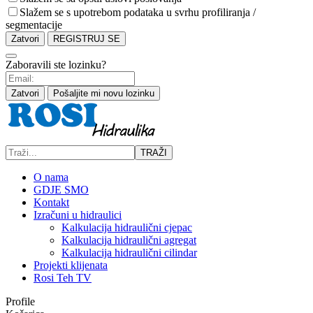
Slažem se s upotrebom podataka u svrhu profiliranja /
segmentacije
Zatvori
REGISTRUJ SE
Zaboravili ste lozinku?
Zatvori
Pošaljite mi novu lozinku
TRAŽI
O nama
GDJE SMO
Kontakt
Izračuni u hidraulici
Kalkulacija hidraulični cjepac
Kalkulacija hidraulični agregat
Kalkulacija hidraulični cilindar
Projekti klijenata
Rosi Teh TV
Profile