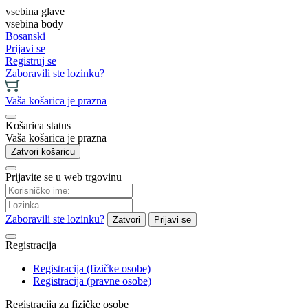
vsebina glave
vsebina body
Bosanski
Prijavi se
Registruj se
Zaboravili ste lozinku?
Vaša košarica je prazna
Košarica status
Vaša košarica je prazna
Zatvori košaricu
Prijavite se u web trgovinu
Zaboravili ste lozinku?
Zatvori
Prijavi se
Registracija
Registracija (fizičke osobe)
Registracija (pravne osobe)
Registracija za fizičke osobe