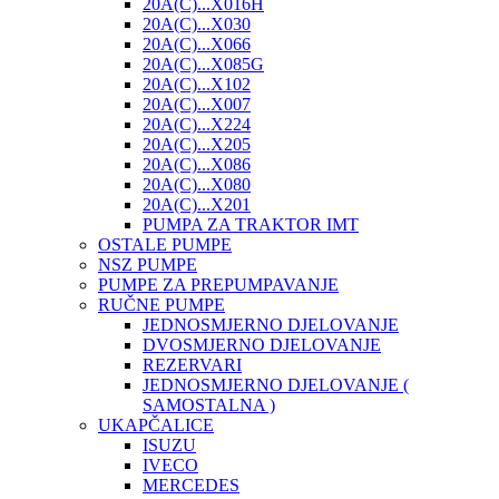
20A(C)...X016H
20A(C)...X030
20A(C)...X066
20A(C)...X085G
20A(C)...X102
20A(C)...X007
20A(C)...X224
20A(C)...X205
20A(C)...X086
20A(C)...X080
20A(C)...X201
PUMPA ZA TRAKTOR IMT
OSTALE PUMPE
NSZ PUMPE
PUMPE ZA PREPUMPAVANJE
RUČNE PUMPE
JEDNOSMJERNO DJELOVANJE
DVOSMJERNO DJELOVANJE
REZERVARI
JEDNOSMJERNO DJELOVANJE (
SAMOSTALNA )
UKAPČALICE
ISUZU
IVECO
MERCEDES