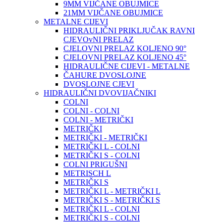
9MM VIJČANE OBUJMICE
21MM VIJČANE OBUJMICE
METALNE CIJEVI
HIDRAULIČNI PRIKLJUČAK RAVNI
CJEVOvNI PRELAZ
CJELOVNI PRELAZ KOLJENO 90°
CJELOVNI PRELAZ KOLJENO 45°
HIDRAULIČNE CIJEVI - METALNE
ČAHURE DVOSLOJNE
DVOSLOJNE CJEVI
HIDRAULIČNI DVOVIJAČNIKI
COLNI
COLNI - COLNI
COLNI - METRIČKI
METRIČKI
METRIČKI - METRIČKI
METRIČKI L - COLNI
METRIČKI S - COLNI
COLNI PRIGUŠNI
METRISCH L
METRIČKI S
METRIČKI L - METRIČKI L
METRIČKI S - METRIČKI S
METRIČKI L - COLNI
METRIČKI S - COLNI