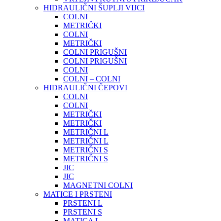
HIDRAULIČNI ŠUPLJI VIJCI
COLNI
METRIČKI
COLNI
METRIČKI
COLNI PRIGUŠNI
COLNI PRIGUŠNI
COLNI
COLNI – COLNI
HIDRAULIČNI ČEPOVI
COLNI
COLNI
METRIČKI
METRIČKI
METRIČNI L
METRIČNI L
METRIČNI S
METRIČNI S
JIC
JIC
MAGNETNI COLNI
MATICE I PRSTENI
PRSTENI L
PRSTENI S
MATICA L