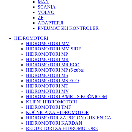
MAN
SCANIA
VOLVO
ZF
ADAPTERJI
PNEUMATSKI KONTROLER
HIDROMOTORI
HIDROMOTORI MM
HIDROMOTORI MM SIDE
HIDROMOTORI MP
HIDROMOTORI MR
HIDROMOTORI MR ECO
HIDROMOTORI MP (6 zuba)
HIDROMOTORI MS
HIDROMOTORI MS ECO
HIDROMOTORI MT
HIDROMOTORI MV
HIDROMOTORI B/MR - S KOČNICOM
KLIPNI HIDROMOTORI
HIDROMOTORI TMF
KOČNICA ZA HIDROMOTOR
HIDROMOTOR ZA POGON GUSJENICA
HIDROMOTORI KARDAN
REDUKTORI ZA HIDROMOTORE