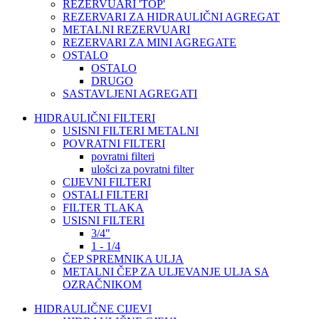
REZERVUARI 'TOP'
REZERVARI ZA HIDRAULIČNI AGREGAT
METALNI REZERVUARI
REZERVARI ZA MINI AGREGATE
OSTALO
OSTALO
DRUGO
SASTAVLJENI AGREGATI
HIDRAULIČNI FILTERI
USISNI FILTERI METALNI
POVRATNI FILTERI
povratni filteri
ulošci za povratni filter
CIJEVNI FILTERI
OSTALI FILTERI
FILTER TLAKA
USISNI FILTERI
3/4"
1 - 1/4
ČEP SPREMNIKA ULJA
METALNI ČEP ZA ULJEVANJE ULJA SA
OZRAČNIKOM
HIDRAULIČNE CIJEVI