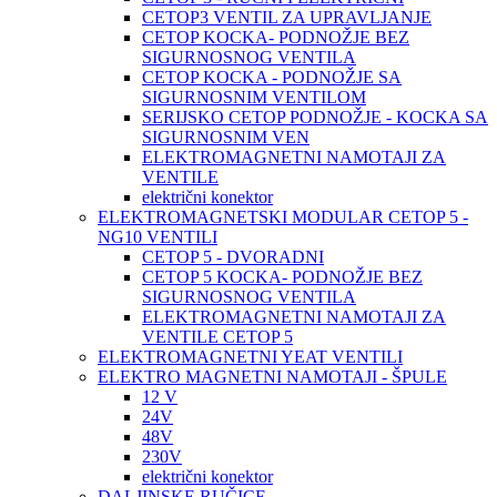
CETOP3 VENTIL ZA UPRAVLJANJE
CETOP KOCKA- PODNOŽJE BEZ
SIGURNOSNOG VENTILA
CETOP KOCKA - PODNOŽJE SA
SIGURNOSNIM VENTILOM
SERIJSKO CETOP PODNOŽJE - KOCKA SA
SIGURNOSNIM VEN
ELEKTROMAGNETNI NAMOTAJI ZA
VENTILE
električni konektor
ELEKTROMAGNETSKI MODULAR CETOP 5 -
NG10 VENTILI
CETOP 5 - DVORADNI
CETOP 5 KOCKA- PODNOŽJE BEZ
SIGURNOSNOG VENTILA
ELEKTROMAGNETNI NAMOTAJI ZA
VENTILE CETOP 5
ELEKTROMAGNETNI YEAT VENTILI
ELEKTRO MAGNETNI NAMOTAJI - ŠPULE
12 V
24V
48V
230V
električni konektor
DALJINSKE RUČICE