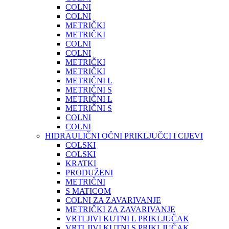
COLNI
COLNI
METRIČKI
METRIČKI
COLNI
COLNI
METRIČKI
METRIČKI
METRIČNI L
METRIČNI S
METRIČNI L
METRIČNI S
COLNI
COLNI
HIDRAULIČNI OČNI PRIKLJUČCI I CIJEVI
COLSKI
COLSKI
KRATKI
PRODUŽENI
METRIČNI
S MATICOM
COLNI ZA ZAVARIVANJE
METRIČKI ZA ZAVARIVANJE
VRTLJIVI KUTNI L PRIKLJUČAK
VRTLJIVI KUTNI S PRIKLJUČAK