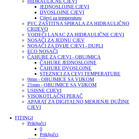
HIDRAULIČNE CJEVI
JEDNOSLOJNE CJEVI
DVOSLOJNE CJEVI
Cijevi za temperaturu
PVC ZAŠTITNA SPIRALA ZA HIDRAULIČNO
CRIJEVO
VODEČI LANAC ZA HIDRAULIČNE CJEVI
NOSAČI ZA JEDNU CJEV
NOSAČI ZA DVIJE CJEVI - DUPLI
ECO NOSAČI
ČAHURE ZA CJEVI - OBUJMICA
ČAHURE JEDNOSLOJNE
ČAHURE DVOSLOJNE
STEZNICI ZA CEVI TEMPERATURE
9mm - OBUJMICE SA VIJKOM
21mm - OBUJMICE SA VIJKOM
USISNE CIJEVI
VISOKOTLAČNI PERAČ
APARAT ZA DIGITALNO MERJENJE DUŽINE
CJEVI
FITINGI
Priključci
0
Priključci