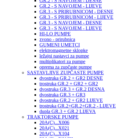
GR.2 - S NAVOJEM - DESNE
GR.2 - S NAVOJEM - LIJEVE
GR.3 - S PRIRUBNICOM - DESNE
GR.3 - S PRIRUBNICOM - LIJEVE
GR.3 - S NAVOJEM - DESNE
GR.3 - S NAVOJEM - LIJEVE
HI-LO PUMPE
zvono - prirubnica
GUMENI UMETCI
elektromagnetne sklopke
ležajni nastavci za pumpe
multiplikatori za pumpe
oprema za zupčaste pumpe
SASTAVLJIVE ZUPČASTE PUMPE
dvostruka GR.2 + GR2 DESNE
trostruka GR.2 + GR2 + GR2
dvostruka GR.3 + GR.2 DESNA
dvostruka GR.3 + GR3
dvostruka GR.2 + GR2 LIJEVE
trostruka GR.2+GR.2+GR.2 - LIJEVE
dupla GR.3 + GR.2 LIJEVA
TRAKTORSKE PUMPE
20A(C)...X006
20A(C)...X021
20A(C)...X104