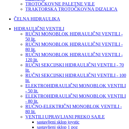
TROTOČKOVNE PALETNE VILE
TRAKTORSKA TROTOČKOVNA DIZALICA
ČELNA HIDRAULIKA
HIDRAULIČNI VENTILI
RUČNI MONOBLOK HIDRAULIČNI VENTILI -
50 lit.
RUČNI MONOBLOK HIDRAULIČNI VENTILI -
80 lit.
RUČNI MONOBLOK HIDRAULIČNI VENTILI -
120 lit.
RUČNI SEKCIJSKI HIDRAULIČNI VENTILI - 70
lit.
RUČNI SEKCIJSKI HIDRAULIČNI VENTILI - 100
lit.
ELEKTROHIDRAULIČNI MONOBLOK VENTILI
- 50 lit.
ELEKTROHIDRAULIČNI MONOBLOK VENTILI
- 80 lit.
RUČNO-ELEKTRIČNI MONOBLOK VENTILI -
80 lit.
VENTILI UPRAVLJANI PREKO SAJLE
sastavljeni sklop joystic
sastavljeni sklop 1 poz