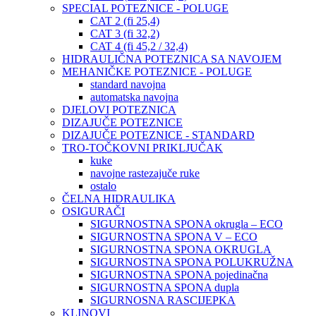
SPECIAL POTEZNICE - POLUGE
CAT 2 (fi 25,4)
CAT 3 (fi 32,2)
CAT 4 (fi 45,2 / 32,4)
HIDRAULIČNA POTEZNICA SA NAVOJEM
MEHANIČKE POTEZNICE - POLUGE
standard navojna
automatska navojna
DJELOVI POTEZNICA
DIZAJUČE POTEZNICE
DIZAJUČE POTEZNICE - STANDARD
TRO-TOČKOVNI PRIKLJUČAK
kuke
navojne rastezajuče ruke
ostalo
ČELNA HIDRAULIKA
OSIGURAČI
SIGURNOSTNA SPONA okrugla – ECO
SIGURNOSTNA SPONA V – ECO
SIGURNOSTNA SPONA OKRUGLA
SIGURNOSTNA SPONA POLUKRUŽNA
SIGURNOSTNA SPONA pojedinačna
SIGURNOSTNA SPONA dupla
SIGURNOSNA RASCIJEPKA
KLINOVI