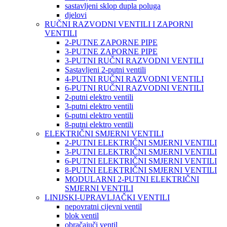
sastavljeni sklop dupla poluga
djelovi
RUČNI RAZVODNI VENTILI I ZAPORNI
VENTILI
2-PUTNE ZAPORNE PIPE
3-PUTNE ZAPORNE PIPE
3-PUTNI RUČNI RAZVODNI VENTILI
Sastavljeni 2-putni ventili
4-PUTNI RUČNI RAZVODNI VENTILI
6-PUTNI RUČNI RAZVODNI VENTILI
2-putni elektro ventili
3-putni elektro ventili
6-putni elektro ventili
8-putni elektro ventili
ELEKTRIČNI SMJERNI VENTILI
2-PUTNI ELEKTRIČNI SMJERNI VENTILI
3-PUTNI ELEKTRIČNI SMJERNI VENTILI
6-PUTNI ELEKTRIČNI SMJERNI VENTILI
8-PUTNI ELEKTRIČNI SMJERNI VENTILI
MODULARNI 2-PUTNI ELEKTRIČNI
SMJERNI VENTILI
LINIJSKI-UPRAVLJAČKI VENTILI
nepovratni cijevni ventil
blok ventil
obračajuči ventil