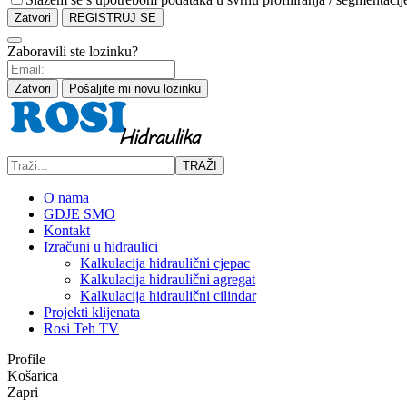
Zatvori
REGISTRUJ SE
Zaboravili ste lozinku?
Zatvori
Pošaljite mi novu lozinku
TRAŽI
O nama
GDJE SMO
Kontakt
Izračuni u hidraulici
Kalkulacija hidraulični cjepac
Kalkulacija hidraulični agregat
Kalkulacija hidraulični cilindar
Projekti klijenata
Rosi Teh TV
Profile
Košarica
Zapri