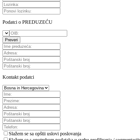
Podatci o PREDUZEĆU
Preveri
Kontakt podatci
Slažem se sa
opštii uslovi poslovanja
Slažem se s upotrebom podataka u svrhu profiliranja / segmentacij