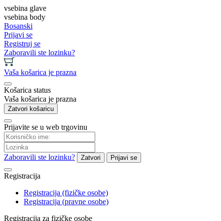
vsebina glave
vsebina body
Bosanski
Prijavi se
Registruj se
Zaboravili ste lozinku?
Vaša košarica je prazna
Košarica status
Vaša košarica je prazna
Zatvori košaricu
Prijavite se u web trgovinu
Zaboravili ste lozinku?
Zatvori
Prijavi se
Registracija
Registracija (fizičke osobe)
Registracija (pravne osobe)
Registracija za fizičke osobe