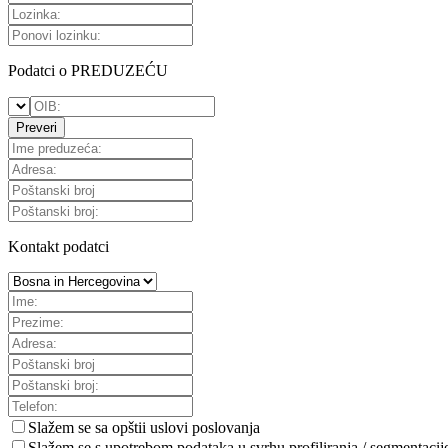
Podatci o PREDUZEĆU
Preveri
Kontakt podatci
Slažem se sa
opštii uslovi poslovanja
Slažem se s upotrebom podataka u svrhu profiliranja / segmentacij