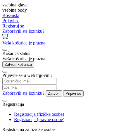
vsebina glave
vsebina body
Bosanski
Prijavi se
Registruj se
Zaboravili ste lozinku?
Vaša košarica je prazna
Košarica status
Vaša košarica je prazna
Zatvori košaricu
Prijavite se u web trgovinu
Zaboravili ste lozinku?
Zatvori
Prijavi se
Registracija
Registracija (fizičke osobe)
Registracija (pravne osobe)
Registracija za fizičke osobe