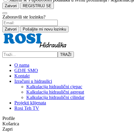
Zatvori
REGISTRUJ SE
Zaboravili ste lozinku?
Zatvori
Pošaljite mi novu lozinku
TRAŽI
O nama
GDJE SMO
Kontakt
Izračuni u hidraulici
Kalkulacija hidraulični cjepac
Kalkulacija hidraulični agregat
Kalkulacija hidraulični cilindar
Projekti klijenata
Rosi Teh TV
Profile
Košarica
Zapri